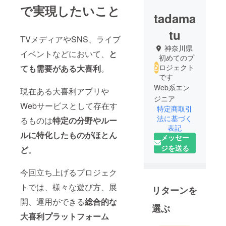
で実現したいこと
tadama
tu
TVメディアやSNS、ライブ
神奈川県
イベントなどにおいて、
と
初めてのプ
ロジェクト
ても需要がある
大喜利
。
です
Web系エン
現在ある大喜利アプリや
ジニア
Webサービスとして存在す
特定商取引
法に基づく
るものは
特定の分野やルー
表記
ルに特化したものがほとん
メッセー
ジを送る
ど
。
今回立ち上げるプロジェク
トでは、様々な遊び方、展
リターンを
開、運用ができる
総合的な
選ぶ
大喜利プラットフォーム