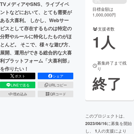
0%
TVメディアやSNS、ライブイベ
目標金額は
まちづくり・地域活性化
ントなどにおいて、とても需要が
1,000,000円
ある大喜利。 しかし、Webサー
ビスとして存在するものは特定の
支援者数
CAMPFIRE for Social Good
CAMPFIRE Creation
1
人
分野やルールに特化したものがほ
CAMPFIREふるさと納税
machi-ya
コミュニティ
とんど。 そこで、様々な遊び方、
展開、運用ができる総合的な大喜
利プラットフォーム「大喜利部」
募集終了まで残
を作りたい！
り
終了
ポスト
シェア
LINEで送る
URLコピー
埋め込み
QRコード
このプロジェクトは、
2023/06/16
に募集を開始
し、
1
人の支援により