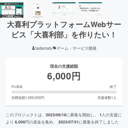
大喜利プラットフォームWebサー
ビス「大喜利部」を作りたい！
tadamatu
ゲーム・サービス開発
現在の支援総額
6,000
円
終了
0
%達成
目標金額
1,000,000
円
支援者数
1
人
このプロジェクトは、
2023/06/16
に募集を開始し、
1
人の支援に
より
6,000
円の資金を集め、
2023/07/31
に募集を終了しました