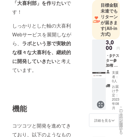
「大喜利部」を作りたい
で
目標金額
未達でも
す！
リターン
が届きま
しっかりとした軸の大喜利
す
(All-in
Webサービスを展開しなが
方式)
3,0
ら、
ラボという形で実験的
00
円
な様々な大喜利を、継続的
・βテス
に開発していきたい
と考え
ター参
加権 ※
ています。
詳細に
支援
ついて
者：
は本文
0人
の「リ
お届
ターン
け予
につい
定：
て」を
2023
年08
ご参照
機能
こ
月
くださ
の
リ
い
タ
ー
ン
詳細を見る
を
コツコツと開発を進めてき
選
択
す
る
ており、以下のようなもの