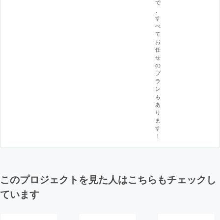
で
、
す
べ
て
お
任
せ
の
プ
ラ
ン
も
あ
り
ま
す
！
このプロジェクトを見た人はこちらもチェックし
ています