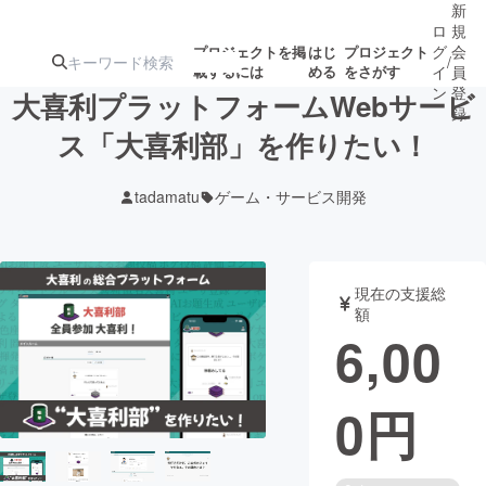
新
ロ
規
グ
会
プロジェクトを掲
はじ
プロジェクト
/
載するには
める
をさがす
イ
員
ン
登
大喜利プラットフォームWebサービ
録
ス「大喜利部」を作りたい！
人気のプロ
注目のリ
注目の新着プロ
募集終了が近いプ
もうすぐ公開
tadamatu
ゲーム・サービス開発
ジェクト
ターン
ジェクト
ロジェクト
されます
アート・写真
音楽
現在の支援総
額
6,00
テクノロジー・ガジェット
ゲーム・サ
0
円
映像・映画
書籍・雑誌
ビジネス・起業
チャレンジ