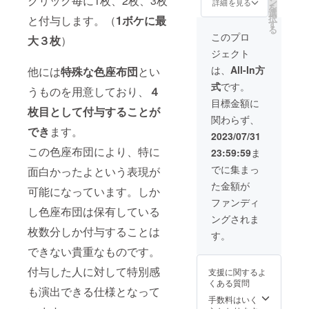
クリック毎に1枚、2枚、3枚
ン
詳細を見る
を
ト(CP) :
選
択
と付与します。（
1ボケに最
1000 ・
す
る
開発全
このプロ
大３枚
）
力支援
ジェクト
（マイ
ページ
は、
All-In方
他には
特殊な色座布団
とい
にバッ
式
です。
ジ付
うものを用意しており、
４
与） ※
目標金額に
枚目として付与することが
詳細に
関わらず、
ついて
でき
ます。
は本文
2023/07/31
の「リ
この色座布団により、特に
23:59:59
ま
ターン
につい
でに集まっ
面白かったよという表現が
て」を
た金額が
ご参照
可能になっています。しか
くださ
ファンディ
い
し色座布団は保有している
ングされま
枚数分しか付与することは
す。
できない貴重なものです。
付与した人に対して特別感
支援に関するよ
くある質問
も演出できる仕様となって
手数料はいく