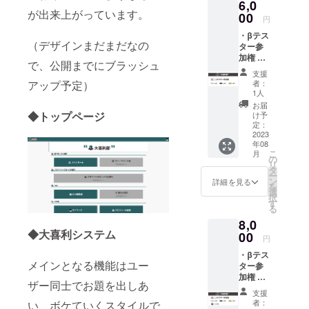
6,0
が出来上がっています。
00
円
・βテス
（デザインまだまだなの
ター参
加権 ・
で、公開までにブラッシュ
色座布
支援
団
アップ予定）
者：
（白、
1人
黒、
お届
金）各
◆トップページ
け予
30枚 ※
定：
詳細に
2023
年08
ついて
こ
月
は本文
の
リ
の「リ
タ
ー
ターン
ン
詳細を見る
を
につい
選
択
て」を
す
る
ご参照
8,0
くださ
◆大喜利システム
い
00
円
・βテス
メインとなる機能はユー
ター参
加権 ・
ザー同士でお題を出しあ
色座布
支援
団
者：
い、ボケていくスタイルで