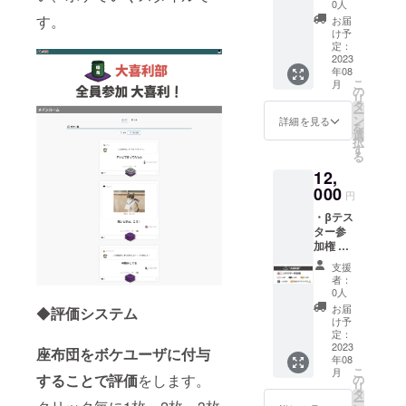
（白、
0人
黒、
す。
お届
金）: 各
け予
30枚 ・
定：
コント
2023
年08
リ
こ
月
ビュー
の
リ
ション
タ
ー
ポイン
ン
詳細を見る
を
ト(CP) :
選
択
1000 ※
す
る
詳細に
12,
ついて
は本文
000
円
の「リ
・βテス
ターン
ター参
につい
加権 ・
て」を
色座布
ご参照
支援
団
くださ
者：
（白、
い
0人
黒、
お届
◆
評価システム
金）: 各
け予
30枚 ・
定：
コント
2023
座布団をボケユーザに付与
年08
リ
こ
月
ビュー
することで評価
をします。
の
リ
ション
タ
ー
ポイン