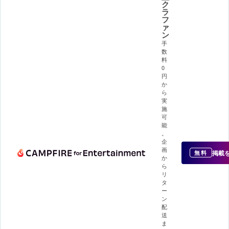
ク
ラ
フ
ァ
ン
手
数
料
0
円
か
ら
実
施
可
能
。
企
画
掲載
無料
か
ら
リ
タ
ー
ン
配
送
ま