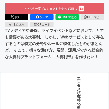
もう一度プロジェクトをやってほしい
13
ポスト
シェア
LINEで送る
URLコピー
埋め込み
QRコード
TVメディアやSNS、ライブイベントなどにおいて、とて
も需要がある大喜利。 しかし、Webサービスとして存在
するものは特定の分野やルールに特化したものがほとん
ど。 そこで、様々な遊び方、展開、運用ができる総合的
な大喜利プラットフォーム「大喜利部」を作りたい！
エ
ン
タ
メ
領
域
特
化
型