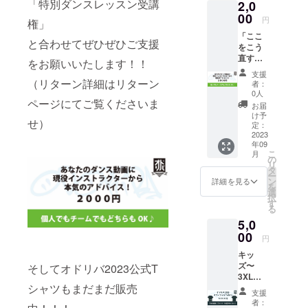
「特別ダンスレッスン受講
2,0
です♪
ルアド
初心者
00
レスの
円
権」
でも大
記入が
「ここ
丈夫で
必須と
と合わせてぜひぜひご支援
をこう
す、ダ
なりま
直すと
ンスに
す。
をお願いいたします！！
さらに
興味が
支援
よくな
あるな
（リターン詳細はリターン
者：
る
らば、
0人
よ！」
ページにてご覧くださいま
ダンス
お届
「あな
への愛
け予
せ）
たのこ
がある
定：
こは素
2023
なら
年09
晴らし
ば、迷
こ
月
い！大
わず飛
の
リ
切にし
び込ん
タ
ー
て！」
でみま
ン
詳細を見る
を
など現
しょう!!
選
択
役ダン
-6スタ
す
る
スイン
ジオラ
5,0
ストラ
イン
クター
00
ナップ-
円
から細
【Danc
キッ
かなコ
eStudio
ズ〜
そしてオドリバ2023公式T
メント
LUAR
3XLま
がもら
】
シャツもまだまだ販売
でなん
えます♪
【doocl
支援
と豊富
さらな
e
者：