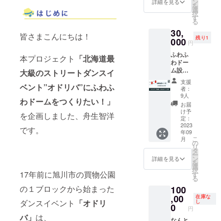
くお願
ン
のチー
詳細を見る
レッス
を
員10名
いいた
選
ムのダ
ンの有
択
以内で
しま
す
ンス、
効期限
る
あれば
す!!!
をじっ
2023年
30,
大人子
Design
くり見
10月31
皆さまこんにちは！
残り1
供問わ
000
by
させて
日 実施
円
ずご一
yoshimi
いただ
場所：
ふわふ
緒に楽
サイズ
きま
本プロジェクト
「北海道最
メール
わドー
しめま
(備考欄
す！ 実
にてご
ム設置
す♪ 特
大級のストリートダンスイ
よりお
はあま
希望ス
への多
に大人
選びい
りない
タジオ
支援
大なご
ベント”オドリバ”にふわふ
の皆さ
ただき
チャン
者：
をお選
支援本
ん、ふ
ます)
9人
スかも
びいた
わドームをつくりたい！」
当にあ
わふわ
100/110
しれま
お届
だく際
りがと
ドーム
//120/13
け予
せん、
にご案
を企画しました、舟生智洋
うござ
に入れ
定：
0/140/1
この機
内申し
います!!
2023
ること
50/S/M/
会にぜ
です。
上げま
年09
感謝の
なんて
L/XL/2X
ひご活
す。 ※
こ
月
気持ち
この先
の
L/3XL
用くだ
実施場
リ
を込め
ないか
タ
ボディ
さい！ -
所まで
ー
て、お
もしれ
ン
カ
詳細を見る
以下よ
の交通
を
名前or
ません
選
ラー：
りイン
費はご
択
企業名
17年前に旭川市の買物公園
よ...??
す
黒 素
ストラ
負担い
る
orロゴ
※2023
材：綿
クター
ただき
の１ブロックから始まった
100
を掲出
年9月2
100％
をお選
ます。
させて
,00
日10
在庫な
※2023
びいた
※ご支援
ダンスイベント
「オドリ
し
いただ
時〜20
0
年9月2
だけま
いただ
円
きます♪
時、3日
日11
す-
いた方
バ」
は、
メイン
なんと
10時〜