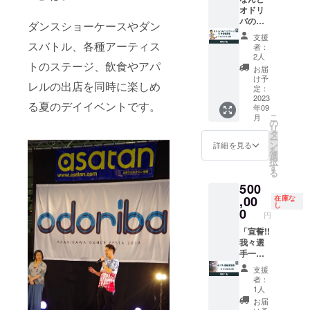
時〜20
【Danc
にはE
のタイ
オドリ
20時、
時、3日
eStudio
メール
ムテー
バのメ
旭川大
11時〜
ダンスショーケースやダン
LUAR
にて6ス
ブルの
インス
雪ア
20時、
】
タジオ
支援
裏面
テージ
リーナ
スバトル、各種アーティス
旭川大
【BRID
者：
の詳細
と、ふ
で、し
にて開
雪ア
2人
GE
をお送
トのステージ、飲食やアパ
わふわ
かもク
催で
リーナ
HOPE
お届
りいた
ドーム
ライ
す、ど
内ふわ
け予
】
しま
レルの出店を同時に楽しめ
横に設
マック
の15分
定：
ふわ
【CON
す、ご
置する
ス付近
2023
間にす
ドーム
FRONT
希望の
る夏のデイイベントです。
年09
看板の
のもっ
るか
横にて
DANCE
スタジ
こ
月
2ヶ所。
ともオ
メール
の
お渡し
STUDIO
オへそ
リ
それぞ
イシイ
にて実
タ
となり
】
れぞれ
ー
れ縦
時間帯
行委員
ン
ます、
詳細を見る
【studi
の方法
を
1800×
に、10
とご相
選
メール
o
でご連
択
横
分間の
談の上
す
にて送
BRIGH
絡をお
る
900mm
PRタイ
決定さ
られて
T】
願いし
500
の板に
ムを獲
せてい
くる引
【smile
ます。
直接印
得でき
,00
ただき
在庫な
換券画
DANCE
し
刷いた
ます!!
ます。
0
像をス
school
円
しま
ダンス
※大柄な
タッフ
】 動画
す。 10
のア
「宣誓!!
大人の
にご掲
時間
枠を均
ピール
我々選
方です
示お願
数：5分
等に割
をする
手一同
と10名
いしま
以内 回
ります
もよ
は、ス
は難し
す。 ※
数：１
支援
ので、
し、店
ポーツ
いと思
オドリ
回 有効
者：
ひとつ
舗の宣
マン
われま
バ当日
1人
期限：
あたり
伝をす
シップ
す、ご
の手渡
2023年
お届
の面積
るもよ
に乗っ
注意を