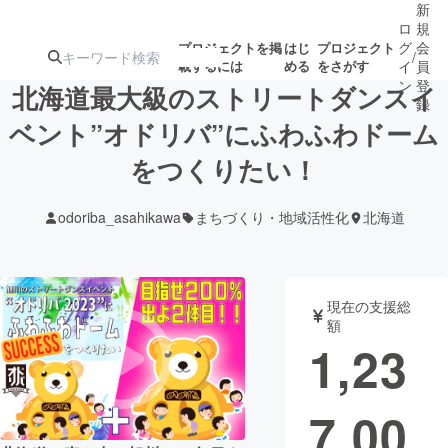
新
ロ
規
グ
会
プロジェクトを掲
はじ
プロジェクト
/
載するには
める
をさがす
イ
員
ン
登
北海道最大級のストリートダンスイ
録
ベント”オドリバ”にふわふわドーム
をつくりたい！
人気のプロ
注目のリ
注目の新着プロ
募集終了が近いプ
もうすぐ公開
ジェクト
ターン
ジェクト
ロジェクト
されます
odoriba_asahikawa
まちづくり・地域活性化
北海道
アート・写真
音楽
現在の支援総
テクノロジー・ガジェット
ゲーム・サ
額
1,23
映像・映画
書籍・雑誌
7,00
ビジネス・起業
チャレンジ