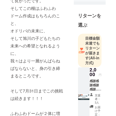
員会です！
て良かったです。
そしてこの糧はふわふわ
リターンを
ドーム作成はもちろんのこ
と、
選ぶ
オドリバの未来に、
そして旭川の子どもたちの
目標金額
未達でも
未来への希望となれるよう
リターン
が届きま
に、
す
(All-in
我々はより一層がんばらね
方式)
ばならないと、身の引き締
2,0
00
円
まるところです。
感謝感
謝感謝
感謝...!!!
そして7月31日までこの挑戦
オドリ
支援
バのた
は続きます！！！
者：
めにあ
3人
りがと
お届
うござ
け予
ふわふわドームが２体に増
いま
定：