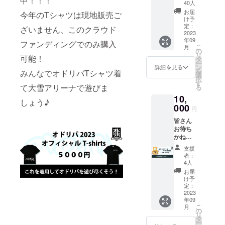
中！！！
なサイ
る成長
FURAN
40人
ズ展開!!
や、自
O】
お届
今年のTシャツは現地販売ご
今年の
信へと
【BRID
け予
オドリ
つなげ
定：
GE
ざいません、このクラウド
バTシャ
2023
ましょ
HOPE
年09
ツは当
う！ イ
ファンディングでのみ購入
】
こ
月
クラウ
ベント
の
【CON
リ
可能！
ドファ
でアド
タ
FRONT
ー
ンディ
バイス
ン
DANCE
詳細を見る
を
みんなでオドリバTシャツ着
ング内
を聞き
選
STUDIO
択
のみ手
に行っ
す
】
て大雪アリーナで遊びま
る
に入り
ても、
【studi
10,
ます♪
それは
o
しょう♪
ちょっ
000
「多数
BRIGH
円
ぴりお
の出演
T】
皆さん
高いか
チーム
【smile
お待ち
もしれ
の1人と
DANCE
かねの
ません
して」
school
ふわふ
がふわ
ですよ
】 レッ
支援
わドー
ふわ
ね。 あ
スン時
者：
ムが、
ドーム
なたの
4人
間数：
15分間
への支
ため
各スタ
お届
あなた
援金も
に、あ
け予
ジオに
たちだ
含まれ
定：
なたの
準ずる
けのも
2023
ており
ダン
回数：
年09
のです!!
ますの
ス、も
１回 有
こ
月
ふわふ
で何卒
の
しくは
効期
リ
わドー
よろし
タ
あなた
限：
ー
ムの定