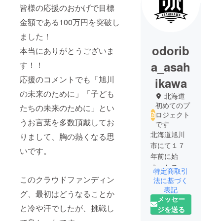
皆様の応援のおかげで目標
金額である100万円を突破し
ました！
odorib
本当にありがとうございま
a_asah
す！！
応援のコメントでも「旭川
ikawa
の未来のために」「子ども
北海道
初めてのプ
たちの未来のために」とい
ロジェクト
うお言葉を多数頂戴してお
です
北海道旭川
りまして、胸の熱くなる思
市にて１７
いです。
年前に始
まったスト
特定商取引
リートダン
このクラウドファンディン
法に基づく
スイベント
表記
グ、最初はどうなることか
メッセー
「オドリ
と冷や汗でしたが、挑戦し
ジを送る
バ」実行委