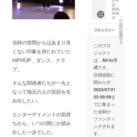
しのみ
け予
10月31
は【横
し、漫
取り...」
お願い
定：
となり
日 実施
450mm
才し
あのあ
2023
いたし
ます、
方法：
年09
×縦
たって
こがれ
ます。
配送は
メール
こ
月
360mm
いい
の開会
の
ござい
にてイ
リ
】で、
し、安
宣言を
タ
ませ
ンスト
ー
同じも
心して
できる
ン
ん。
詳細を見る
ラク
を
のが2ヶ
くださ
権利で
選
ターを
択
所に設
い履い
す。
す
お選び
当時の世間からはあまり良
る
置され
てます
2023年
このプロ
いただ
ます。
よ、で
9月2日
き、指
くない印象を持たれていた
ジェクト
※印刷の
も大丈
(土)、3
定され
内容や
夫です♪
日(日)の
HIPHOP、ダンス、クラ
は、
All-In方
たメー
デザイ
旭川大
両日、
ルアド
式
です。
ンは担
雪ア
イベン
ブ。
レスに
当者と
リーナ
トの最
目標金額に
ダンス
メール
の可能
初に大
動画を
関わらず、
そんな関係者たちが一丸と
にて打
収容人
雪ア
お送り
ち合わ
員数は
リーナ
2023/07/31
いただ
なって地元の人の笑顔を生
せさせ
なんと
のス
く、そ
23:59:59
ま
ていた
9000
テージ
れだけ
み出したい。
だきま
人!! 存
にて高
でに集まっ
でOKで
す。 ※
分にア
らかに
す！ ※
た金額が
お申し
ピール
開会を
エンターテイメントの気持
ご支援
込み順
する
叫んで
ファンディ
いただ
に上か
チャン
いただ
ちから、いつの間にか踏み
いた方
ングされま
ら枠を
スです!!
きます!!
にはE
出した一歩でした。
お取り
※2023
イベン
す。
メール
してい
年9月2
トの成