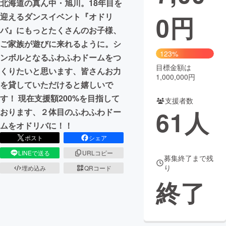
北海道の真ん中・旭川。18年目を
0
円
迎えるダンスイベント『オドリ
まちづくり・地域活性化
バ』にもっとたくさんのお子様、
ご家族が遊びに来れるように。シ
CAMPFIRE for Social Good
CAMPFIRE Creation
123%
ンボルとなるふわふわドームをつ
CAMPFIREふるさと納税
machi-ya
コミュニティ
目標金額は
くりたいと思います、皆さんお力
1,000,000円
を貸していただけると嬉しいで
す！ 現在支援額200%を目指して
支援者数
61
人
おります、２体目のふわふわドー
ムをオドリバに！！
ポスト
シェア
LINEで送る
URLコピー
募集終了まで残
り
埋め込み
QRコード
終了