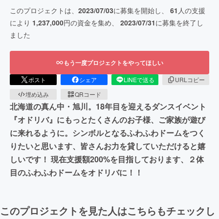
このプロジェクトは、
2023/07/03
に募集を開始し、
61
人の支援
により
1,237,000
円の資金を集め、
2023/07/31
に募集を終了し
ました
もう一度プロジェクトをやってほしい
ポスト
シェア
LINEで送る
URLコピー
埋め込み
QRコード
北海道の真ん中・旭川。18年目を迎えるダンスイベント
『オドリバ』にもっとたくさんのお子様、ご家族が遊び
に来れるように。シンボルとなるふわふわドームをつく
りたいと思います、皆さんお力を貸していただけると嬉
しいです！ 現在支援額200%を目指しております、２体
目のふわふわドームをオドリバに！！
このプロジェクトを見た人はこちらもチェックし