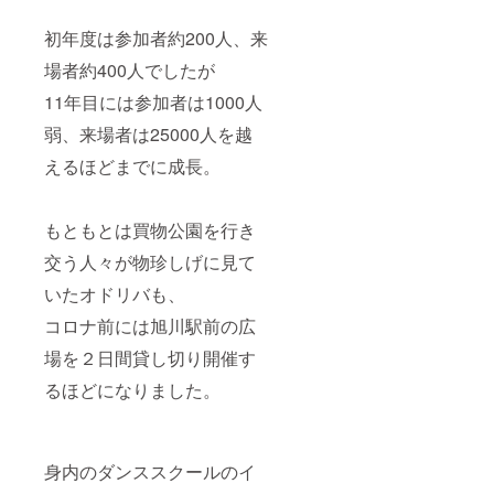
ていた
いま
だきま
す。 ※
初年度は参加者約200人、来
す。 ※
長くて
場者約400人でしたが
ステー
も60秒
ジには
までで
11年目には参加者は1000人
何名
お願い
上って
しま
弱、来場者は25000人を越
も大丈
す。
夫で
えるほどまでに成長。
す。ア
イテム
を持ち
込むこ
もともとは買物公園を行き
とも可
交う人々が物珍しげに見て
能です
が事前
いたオドリバも、
に設営
が必要
コロナ前には旭川駅前の広
なもの
は不可
場を２日間貸し切り開催す
とさせ
ていた
るほどになりました。
だきま
す。
身内のダンススクールのイ