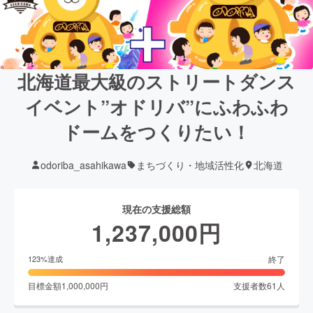
北海道最大級のストリートダンス
イベント”オドリバ”にふわふわ
ドームをつくりたい！
odoriba_asahikawa
まちづくり・地域活性化
北海道
現在の支援総額
1,237,000
円
終了
123
%達成
目標金額
1,000,000
円
支援者数
61
人