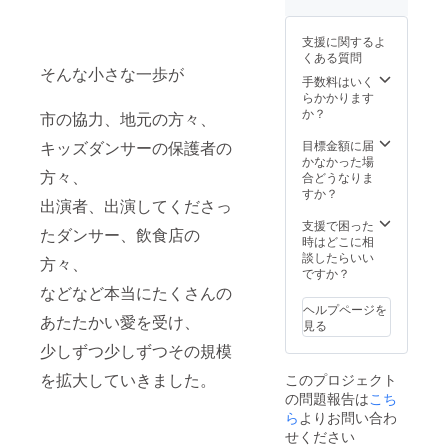
にて5イ
きま
日(土)の
功はこ
ンスト
す。
10:00〜
の発声
ラク
支援に関するよ
20:00、
にか
ターの
くある質問
9月3日
かって
詳細を
そんな小さな一歩が
(日)の
いま
手数料はいく
お送り
10:00〜
す。 プ
らかかります
いたし
20:00い
レッ
か？
ます、
市の協力、地元の方々、
ずれか
シャー
その際
になり
を乗り
目標金額に届
キッズダンサーの保護者の
に今後
ます。
越え
かなかった場
の連絡
※ 公序
て、愛
方々、
合どうなりま
方法な
良俗に
を込め
すか？
どもお
出演者、出演してくださっ
反する
て、オ
伝えい
行為で
ドリバ
支援で困った
たしま
たダンサー、飲食店の
なけれ
の開幕
時はどこに相
す。 ※
ば、基
を宣誓
談したらいい
個人と
方々、
本的に
してく
ですか？
してで
は何を
ださ
などなど本当にたくさんの
も、
しても
い!!! ※
チーム
ヘルプページを
OKで
複数人
あたたかい愛を受け、
として
見る
す、事
での宣
でも、
少しずつ少しずつその規模
前に
誓も可
ご利用
メール
能で
いただ
を拡大していきました。
このプロジェクト
にて実
す。 ※
けま
の問題報告は
こち
行委員
声が小
す。
と打ち
さくて
ら
よりお問い合わ
合わせ
もマイ
せください
をさせ
クで拾