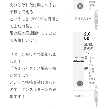
す。 ご
2023
えればそれだけ楽しめるお
年08
支援い
こ
月
ただい
の
子様は増える！
リ
た皆様
タ
ー
のため
ということで200％を目指し
ン
詳細を見る
を
に、オ
選
択
てまた出発します！
ドリバ
す
る
実行委
引き続き応援賜れますとと
2,0
員みん
なで熱
00
円
ても嬉しいです。
い思い
旭川近
を込め
郊のダ
たお礼
ンサー
動画を
リターンもひとつ追加しま
さん必
撮影し
支援
見!!オド
まし
した！
者：
リバ実
た、あ
4人
「ちょっとダンス要素が薄
行委員
りった
お届
の運営
けの愛
け予
いのでは？」
するダ
をお受
定：
ンスス
2023
け取り
というご指摘を受けました
年09
タジオ
くださ
こ
月
で"特別
い!! ※
の
ので、ダンスリターンを追
リ
に"レッ
メール
タ
ー
スンを
にてお
ン
加です！
詳細を見る
を
受けら
送りし
選
択
れちゃ
ますの
す
る
う権利
でメー