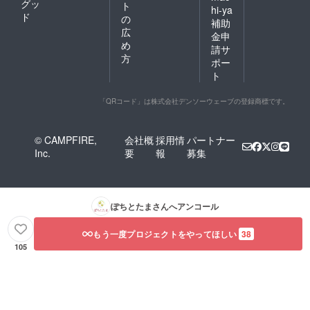
グッ
ト
hi-ya
ド
の
補助
広
金申
め
請サ
方
ポー
ト
「QRコード」は株式会社デンソーウェーブの登録商標です。
© CAMPFIRE,
会社概
採用情
パートナー
Inc.
要
報
募集
ぽちとたま
さんへアンコール
もう一度プロジェクトをやってほしい
38
105