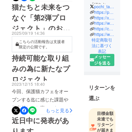
ファンディングでは、たく
『ぽちとた
猫たちと未来をつ
pochi_tama123
さんの方に応援いただき、
ま』を運営
https://pochi-tama.or.jp/
なぐ「第2弾プロ
しておりま
https://x.com/pochi_tama123
本当にありがとうございま
https://www.instagram.com/pochi10tama/
す🐶🐱ぽち
ジェクト」のお知
した。あの時いただいたご
https://cat-cafe.org/
とたまで
2025/09/19 14:36
https://www.instagram.com/neko10cafe/
支援や応援は、ねことカ
らせ
は、里親さ
特定商取引
こちらの活動報告は支援者
ん探し以外
フェの活動を続ける力とな
法に基づく
限定の公開です。
にもボラン
表記
り、猫たちとの出会いを広
持続可能な取り組
ティアさん
メッセー
げるきっかけにもなりまし
の募集/譲渡
ジを送る
みの為に新たなプ
た。そして現在、私たちは
会の告知が
無料で利用
READYFORにて、ねことカ
ロジェクト
できます。
2023/12/15 18:40
フェの存続と再建をかけた
リターンを
大阪市天王
今回、保護猫カフェをオー
クラウドファンディングに
寺区にて保
選ぶ
プンする迄に感じた課題や
挑戦しています。プロジェ
護猫カフェ
想定外だった事、これから
『ねことカ
クトページ »現在挑戦中の
もっと見る
目標金額
フェ』も無
更に取り組んでいく為に、
クラウドファンディング今
近日中に発表があ
未達でも
事オープ
キャンプファイヤで継続し
リターン
回の挑戦は、・大人猫たち
ン！成猫た
ります。
が届きま