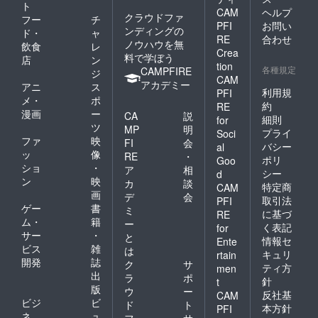
ト
CAM
ヘルプ
クラウドファ
フー
チ
PFI
お問い
ンディングの
ド・
ャ
RE
合わせ
ノウハウを無
飲食
レ
Crea
料で学ぼう
店
ン
tion
各種規定
CAMPFIRE
ジ
CAM
アカデミー
アニ
ス
利用規
PFI
メ・
ポ
約
RE
漫画
ー
CA
説
細則
for
ツ
MP
明
プライ
Soci
ファ
映
FI
会
バシー
al
ッ
像
RE
・
ポリ
Goo
ショ
・
ア
相
シー
d
ン
映
カ
談
特定商
CAM
画
デ
会
取引法
PFI
ゲー
書
ミ
に基づ
RE
ム・
籍
ー
く表記
for
サー
・
と
情報セ
Ente
ビス
雑
は
キュリ
rtain
開発
誌
ク
サ
ティ方
men
出
ラ
ポ
針
t
版
ウ
ー
反社基
CAM
ビジ
ビ
ド
ト
本方針
PFI
ネ
ュ