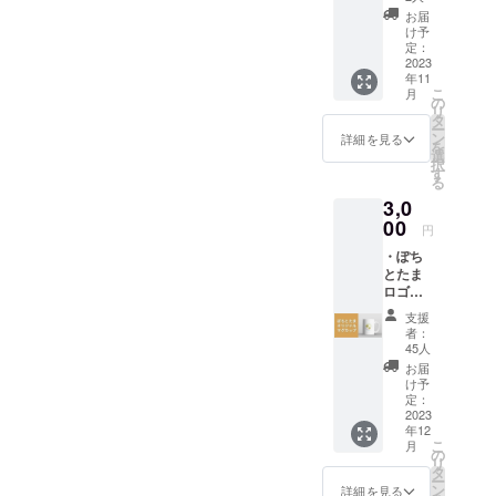
接的な
椅子利
がござ
こたち
を送付
お届
チケッ
用者様1
います
の写真
け予
させて
トでは
名分の
ので、
定：
付きお
いただ
ござい
保護猫
2023
ご利用
礼メー
きま
ません
年11
と触れ
時は事
ルを送
す。 ※
のでご
こ
月
合える
前にご
の
付させ
定休日
注意く
リ
カフェ
確認く
タ
ていた
や年末
ださ
ー
の入場
ださい
ン
だきま
詳細を見る
年始、
い。 ※
を
利用チ
ませ。
選
す。 ※
イベン
定休日
択
ケット
※提供可
す
複数購
ト日な
や年末
る
を送付
能なド
入大歓
ど除外
年始、
3,0
させて
リンク
迎で
日が出
イベン
いただ
00
は今後
す！来
てくる
円
ト日な
きま
決定予
店され
場合も
ど除外
・ぽち
す。(営
定の
た車椅
ある
日が出
とたま
業時間
為、HP
子利用
為、ご
てくる
ロゴの
内の1時
完成後
者様や
利用の
場合も
デザイ
間分と
や店内
支援団
際はHP
支援
ある
ンを施
して利
でメ
体様な
者：
等で通
為、ご
したマ
用可能
ニュー
45人
どへ適
常営業
利用の
グカッ
+1ドリ
のご確
用、配
お届
日をご
際はHP
プ1個を
ンク付
認をお
け予
布を考
確認の
等で通
リター
き) ・車
定：
願い致
えてお
上、ご
常営業
ンとし
2023
椅子利
しま
りま
利用く
日をご
年12
てお送
用者様
す。 ※
す。 ※
ださい
確認の
こ
月
り致し
が猫と
の
チケッ
購入者
ませ。
上、ご
リ
ます！
触れ合
タ
トの有
様がご
※チケッ
利用く
ー
※数量：
える機
ン
効期限
詳細を見る
利用で
トの有