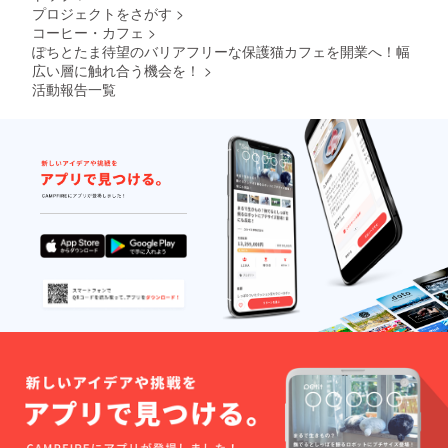
るもの
プロジェクトをさがす
>
業種に
・その
関する
コーヒー・カフェ
>
他掲載
もの ・
ぽちとたま待望のバリアフリーな保護猫カフェを開業へ！幅
する広
第三者
広い層に触れ合う機会を！
>
告とし
の著作
活動報告一覧
て適当
権、財
でない
産権、
と当店
プライ
が認め
バシー
るもの
等を侵
害する
おそれ
のある
もの ・
法令、
規則等
に反す
るもの
・その
他掲載
する広
告とし
て適当
でない
と当店
が認め
るもの