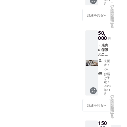
ケット
のでご
サイズ
2024年
こ
月
(1名様
了承く
の
は横幅
10月31
リ
ごとに1
ださい
タ
12cm×
日迄。
ー
ドリン
ませ
ン
3cmの
詳細を見る
※万が一
を
ク付き)
(例：4
選
シル
閉店し
択
※事前予
名様で
す
バープ
た場合
る
約制
も2時間
レート
でも、
50,
※10名様
は貸切
を想定
返金は
分まで
000
りにな
してお
円
出来か
の2時間
るた
りま
ねます
・店内
貸切り
め、5名
す。 ※
のでご
の保護
チケッ
分チ
設置位
理解く
ねこた
トとな
ケット
置につ
ださい
ちの写
ります
を消費
きまし
支援
ませ。
真付き
が、分
した形
ては、
者：
お礼
散して
になり
2人
工事次
メール
利用す
ます)。
第では
お届
を送付
ること
※定休日
け予
変更す
させて
は出来
定：
や年末
る可能
いただ
2023
ません
年始、
性もご
年11
きま
のでご
イベン
ざいま
こ
月
す。 ・
了承く
の
ト日な
すの
リ
オープ
ださい
タ
ど除外
で、ご
ー
ン後
ませ
ン
日が出
詳細を見る
了承く
を
に、保
(例：8
選
てくる
ださい
択
護猫カ
名様ご
す
場合も
ませ。
る
フェで
来店で
ある
※ネーム
150
入場・
も2時間
為、ご
プレー
利用に