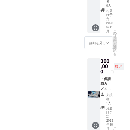
前にご
でも、
それの
者：
き)。 ※1
相談く
リート
予約し
返金は
0人
あるも
名様分
ださい
イレ内
た上で
出来か
の ・政
お届
のチ
ませ。
の額縁
ご利用
ねます
け予
治性ま
ケット
※支援
に企業
くださ
定：
のでご
たは宗
と、最
時、必
様や
2023
いま
理解く
教性の
年11
大5名様
ず備考
サービ
せ。 ※
ださい
あるも
こ
月
分のチ
欄に掲
ス名等
チケッ
の
ませ。
の ・社
リ
ケット
載を希
のポス
トの有
タ
会問題
ー
は別々
望され
ター等
効期限
ン
詳細を見る
につい
を
の枠で
るお名
を最大2
は、
選
ての主
択
利用可
前をご
年間掲
オープ
す
義また
る
能でご
記入く
示致し
ン日(9
は主張
300
ざいま
ださ
ます。
月中旬
・誇大
す。 ※5
い。 ※
※水周り
,00
予定)～
または
残り1
名様分
バナー
工事会
2024年
0
虚偽の
円
までの1
サイズ
社様や
10月31
おそれ
時間貸
は、
リ
・保護
日迄。
のある
切りチ
300px ×
フォー
猫カ
※万が一
もの ・
ケット
250px
ム会社
フェの
閉店し
第三者
となり
前後と
様、
公式
た場合
をひぼ
支援
ます
なる予
メー
ホーム
でも、
う、中
者：
が、分
定です
カー様
ページ
返金は
1人
傷また
散して
が、プ
におす
のTOP
出来か
は排斥
お届
利用す
ロジェ
すめで
ページ
ねます
け予
するも
ること
クト終
す。 ※
にて、
のでご
定：
の ・風
は出来
了後に
サイズ
企業様
2023
理解く
俗営業
年10
ません
デザイ
等に関
や個人
ださい
および
こ
月
のでご
ン等も
して
様のバ