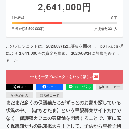
2,641,000
円
終了
48
%達成
目標金額
5,500,000
円
支援者数
331
人
このプロジェクトは、
2023/07/12
に募集を開始し、
331
人の支援
により
2,641,000
円の資金を集め、
2023/08/24
に募集を終了し
ました
もう一度プロジェクトをやってほしい
38
ポスト
シェア
LINEで送る
URLコピー
埋め込み
QRコード
まだまだ多くの保護猫たちがずっとのお家を探している
状況の中、【ぽちとたま】という里親募集サイトだけで
なく、保護猫カフェの実店舗を開業することで、更に広
く保護猫たちの認知拡大を！そして、子供から車椅子利