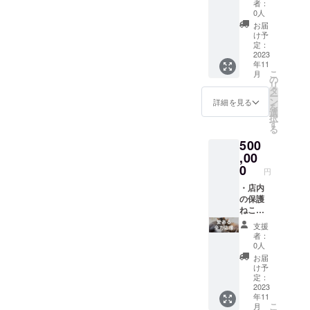
者：
返金は
るもの
び風俗
はござ
き)。 ※2
フェと
のドア
0人
出来か
・第三
営業に
いませ
名様分
いう、
の目線
お届
ねます
者をひ
類似し
ん)、ご
のチ
猫の譲
の高さ
け予
のでご
ぼう、
た業種
支援頂
ケット
渡も行
に、協
定：
理解く
中傷ま
に関す
きまし
と、最
う場所
賛いた
2023
年11
ださい
たは排
るもの
た企業
大10名
という
だきま
こ
月
ませ。
斥する
・第三
様や個
様分の
お店と
した企
の
リ
もの ・
者の著
人様の
チケッ
いうこ
業様名
タ
ー
風俗営
作権、
ロゴや
トは
ともあ
のネー
ン
詳細を見る
を
業およ
財産
バ
別々の
り、
ムプ
選
択
び風俗
権、プ
ナー、
枠で利
キャッ
レート
す
る
営業に
ライバ
お名前
用可能
トフー
を設置
500
類似し
シー等
を上記
でござ
ドメー
させて
た業種
を侵害
サイズ
いま
カー様
いただ
,00
に関す
するお
にてリ
す。 ※
やペッ
きま
0
円
るもの
それの
ンクを
最大10
トグッ
す。 ※
・第三
あるも
付与し
名様分
ズメー
ネーム
・店内
者の著
の ・法
て掲載
までの2
カー様
プレー
の保護
作権、
令、規
致しま
時間貸
などに
トのサ
ねこた
財産
則等に
す。 ※
切りチ
おすす
イズや
ちの写
支援
権、プ
反する
掲載NG
ケット
めで
デザイ
真付き
者：
ライバ
もの ・
注意点※
となり
す。 ※
ンのや
お礼
0人
シー等
その他
・公序
ます
掲示期
り取り
メール
お届
を侵害
掲載す
良俗に
が、分
間は最
は含
を送付
け予
するお
る広告
反する
散して
大2年間
め、プ
させて
定：
それの
として
おそれ
利用す
となり
ロジェ
いただ
2023
年11
あるも
適当で
のある
ること
ます。
クト終
きま
こ
月
の ・法
ないと
もの ・
は出来
※デザイ
了後に
す。 ・