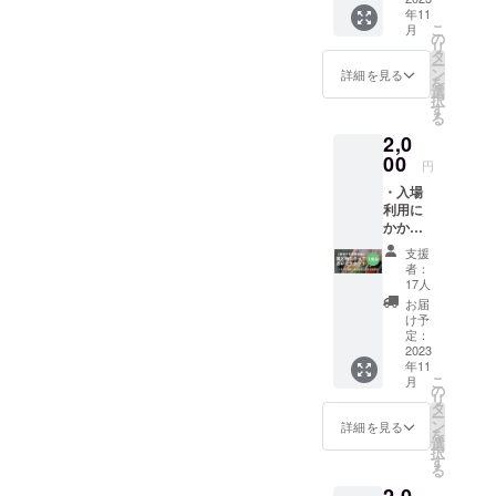
子ども
ちの居場所と、人と猫が出
年11
護猫と
達が猫
ニング動画の続きの【あと
こ
月
触れ合
と触れ
会う場所を未来へつなぐた
の
リ
えるカ
合える
タ
がき】の最後まで宜しけれ
ー
めに。どうか最後まで、応
フェの
機会を
ン
詳細を見る
を
ば見ていただければ嬉しく
入場利
作って
選
援のほどよろしくお願いい
択
用チ
くだ
す
る
思います。そして、ねこと
ケット
さった
たします。READYFORプロ
2,0
を送付
ことに
カフェへ匿名で送ってくだ
させて
00
対し
ジェクトページはこちら ↓
円
いただ
て、店
さった方へ。「 心よりお待
・入場
プロジェクトページ »
きま
内の保
利用に
ちしております！」＝＝＝
す。(営
護ねこ
かかる
業時間
たちの
＝＝＝＝＝＝＝＝また近日
料金の1
内の1時
写真付
支援
時間分
間分+1
きお礼
者：
新たに重要な告知もありま
を、ご
ドリン
メール
17人
購入頂
ク付き)
を送付
すので、活動報告にアップ
お届
いたこ
※複数購
させて
け予
ちらの
致します。引き続き宜しく
入大歓
定：
いただ
リター
2023
迎で
きま
お願い致します！梅本
年11
ンで、
す！何
す。 ※
こ
月
来店さ
枚でも
の
児童養
リ
れた車
購入で
タ
護施設
ー
椅子利
きるの
ン
を含め
詳細を見る
を
用者様
で、保
選
た、一
択
へお店
護猫カ
す
般のお
る
から1名
フェ利
子さん
様分の1
用チ