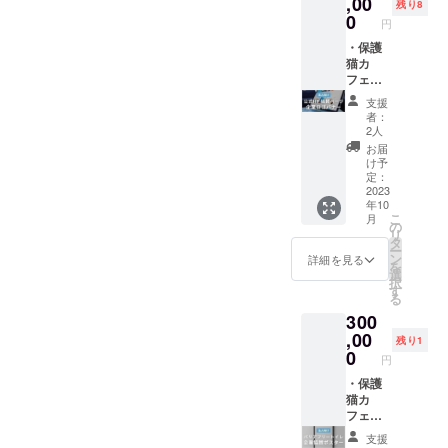
,00
は貸切
利用の
トに記
残り8
かかる
りにな
0
際はHP
載する
円
料金が
るた
等で通
お名前
最大60
・保護
め、10
常営業
に関し
分まで
猫カ
名分チ
日をご
ては、
ご自身
フェの
ケット
確認の
基本的
で楽し
公式
を消費
上、事
に本名
支援
める1名
ホーム
した形
前にご
以外も
者：
様分の
ページ
になり
予約し
2人
受け付
チケッ
の特設
ます)。
た上で
けてお
お届
トを送
協賛
※定休日
ご利用
け予
ります
付(1ド
ページ
や年末
定：
くださ
が、下
リンク
にて、
2023
年始、
いま
記の内
年10
付き)。
企業様
イベン
せ。 ※
容に関
こ
月
・最大5
や個人
ト日な
の
チケッ
わるも
リ
名様ま
様のバ
ど除外
タ
トの有
のは掲
ー
でお店
ナーリ
日が出
ン
効期限
詳細を見る
載でき
を
の営業
ンクや
てくる
選
は、
ない
択
時間内
お名前
場合も
す
オープ
為、ご
る
で1時間
を掲載
ある
ン日(9
注意く
300
貸切り
致しま
為、ご
月中旬
ださい
が可能
す(最大
,00
利用の
予定)～
ませ。
残り1
なチ
2年
際はHP
0
2024年
※掲載
円
ケット
間)。 ※
等で通
10月31
NG注意
を送付
お名前
・保護
常営業
日迄。
点※ ・
(1名様
等、非
猫カ
日をご
※万が一
公序良
ごとに1
公開希
フェ店
確認の
閉店し
俗に反
ドリン
望の方
内のバ
上、事
た場合
するお
支援
ク付
などご
リアフ