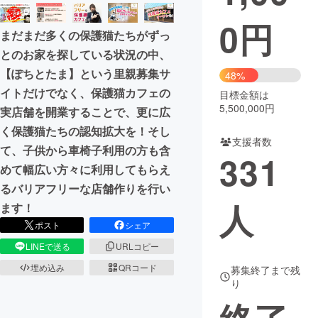
0
円
まちづくり・地域活性化
まだまだ多くの保護猫たちがずっ
とのお家を探している状況の中、
CAMPFIRE for Social Good
CAMPFIRE Creation
【ぽちとたま】という里親募集サ
48%
CAMPFIREふるさと納税
machi-ya
コミュニティ
イトだけでなく、保護猫カフェの
目標金額は
5,500,000円
実店舗を開業することで、更に広
く保護猫たちの認知拡大を！そし
支援者数
て、子供から車椅子利用の方も含
331
めて幅広い方々に利用してもらえ
るバリアフリーな店舗作りを行い
人
ます！
ポスト
シェア
LINEで送る
URLコピー
埋め込み
QRコード
募集終了まで残
り