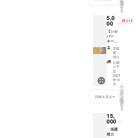
ださい
を
1個(複
会を
選
は、
きる直
効期限
ませ。
択
数個の
作って
す
オープ
接的な
は、
※チケッ
る
購入大
くだ
ン日(9
チケッ
オープ
トの有
5,0
歓迎！
さった
月中旬
トでは
ン日(9
効期限
残り15
猫たち
00
ことに
予定)～
ござい
円
月中旬
は、
も喜び
対し
2024年
ません
予定)～
オープ
【シル
ます！)
て、店
8月31日
のでご
2024年
ン日(9
バー
※商品サ
内の雰
迄。 ※
注意く
10月31
月中旬
ネーム
イズ：
囲気や
万が一
ださ
日迄。
予定)～
プレー
縦
保護ね
閉店し
い。 ※
支援
※万が一
2024年
ト設
9.5cm×
こたち
た場合
者：
チケッ
閉店し
10月31
置】 ・
横8cm
の写真
35人
でも、
トの有
た場合
日迄。
店内風
※素材：
付きお
返金は
お届
効期限
でも、
※万が一
景や保
陶器マ
礼メー
け予
出来か
は、
返金は
閉店し
護ねこ
グカッ
定：
ルを送
ねます
オープ
出来か
た場合
たちの
2023
プ ※デ
付させ
のでご
ン日(9
ねます
でも、
年10
写真付
ザイ
ていた
理解く
月中旬
のでご
こ
返金は
月
きお礼
ン：ぽ
の
だきま
ださい
予定)～
理解く
リ
出来か
メール
ちとた
タ
す。 ※
ませ。
2024年
ださい
ー
ねます
を送付
まロゴ
ン
複数購
詳細を見る
10月31
ませ。
を
のでご
させて
※カラー
選
入大歓
日迄。
択
理解く
いただ
展開：
す
迎で
※万が一
る
ださい
きま
ホワイ
す！来
閉店し
ませ。
15,
す。 ・
ト ※注
店され
た場合
店内に
000
意点※
た車椅
円
でも、
ご支援
電子レ
子利用
返金は
・保護
頂きま
ンジの
者様や
出来か
猫カ
した支
ご使用
支援団
ねます