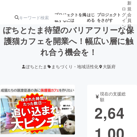
新
ロ
規
グ
会
プロジェクトを掲
はじ
プロジェクト
/
載するには
める
をさがす
イ
員
ン
登
ぽちとたま待望のバリアフリーな保
録
護猫カフェを開業へ！幅広い層に触
れ合う機会を！
人気のプロ
注目のリ
注目の新着プロ
募集終了が近いプ
もうすぐ公開
ジェクト
ターン
ジェクト
ロジェクト
されます
ぽちとたま
まちづくり・地域活性化
大阪府
アート・写真
音楽
現在の支援総
テクノロジー・ガジェット
ゲーム・サ
額
2,64
映像・映画
書籍・雑誌
1,00
ビジネス・起業
チャレンジ