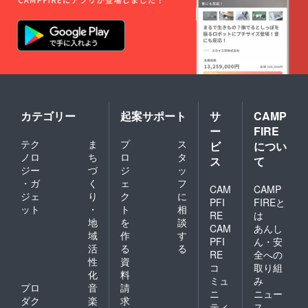
カテゴリー
起案サポート
サ
CAMP
ー
FIRE
テク
ま
プ
ス
ビ
につい
ノロ
ち
ロ
タ
ス
て
ジー
づ
ジ
ッ
・ガ
く
ェ
フ
CAM
CAMP
ジェ
り
ク
に
PFI
FIREと
ット
・
ト
相
RE
は
地
を
談
CAM
あんし
域
作
す
PFI
ん・安
活
る
る
RE
全への
性
資
コ
取り組
化
料
ミュ
み
プロ
音
請
ニ
ニュー
ダク
楽
求
ティ
ス