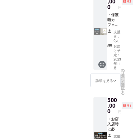
,00
が認め
残り2
際はHP
ンクを
おそれ
サイズ
かかる
0
るもの
円
等で通
付与し
のある
は、
料金が
常営業
て掲載
もの ・
300px ×
最大120
・保護
日をご
致しま
政治性
250px
分まで
猫カ
確認の
す。 ※
または
前後と
ご自身
フェ入
上、事
掲載NG
宗教性
なる予
で楽し
り口す
支援
前にご
注意点※
のある
定です
める2名
ぐに、
者：
予約し
・公序
もの ・
が、プ
様分の
A1サイ
0人
た上で
良俗に
社会問
ロジェ
チケッ
ズの企
お届
ご利用
反する
題につ
クト終
トを送
業様、
け予
くださ
おそれ
いての
了後に
付(1ド
もしく
定：
いま
のある
主義ま
デザイ
リンク
はサー
2023
年11
せ。 ※
もの ・
たは主
ン等も
付き)。
ビス名
こ
月
チケッ
政治性
張 ・誇
含め
・最大
などの
の
リ
トの有
または
大また
メール
10名様
ポス
タ
ー
効期限
宗教性
は虚偽
にてご
までお
ターを
ン
詳細を見る
を
は、
のある
のおそ
相談致
店の営
協賛企
選
択
オープ
もの ・
れのあ
しま
業時間
業様と
す
る
ン日(9
社会問
るもの
す。 ※
内で2時
して掲
500
月中旬
題につ
・第三
保護猫
間貸切
示致し
予定)～
いての
者をひ
カフェ
りが可
ます。
,00
残り1
2024年
主義ま
ぼう、
の公式
能なチ
・入り
0
円
10月31
たは主
中傷ま
ホーム
ケット
口すぐ
日迄。
張 ・誇
たは排
ページ
を送付
の場所
・お店
※万が一
大また
斥する
のTOP
(1名様
に掲載
入店時
閉店し
は虚偽
もの ・
ページ
ごとに1
される
に必ず
た場合
のおそ
風俗営
下(フッ
ドリン
為、保
目にす
支援
でも、
れのあ
業およ
ターで
ク付
護猫カ
る2つ目