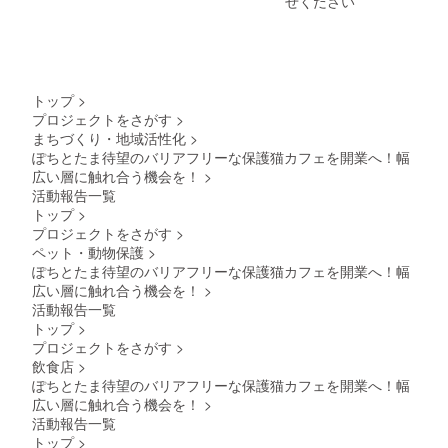
せください
をひぼ
治性ま
出来か
う、中
たは宗
ねます
傷また
教性の
のでご
は排斥
あるも
理解く
するも
の ・社
ださい
の ・風
会問題
ませ。
トップ
>
俗営業
につい
プロジェクトをさがす
>
および
ての主
まちづくり・地域活性化
>
風俗営
義また
業に類
ぽちとたま待望のバリアフリーな保護猫カフェを開業へ！幅
は主張
似した
・誇大
広い層に触れ合う機会を！
>
業種に
または
活動報告一覧
関する
虚偽の
トップ
>
もの ・
おそれ
プロジェクトをさがす
>
第三者
のある
ペット・動物保護
>
の著作
もの ・
権、財
第三者
ぽちとたま待望のバリアフリーな保護猫カフェを開業へ！幅
産権、
をひぼ
広い層に触れ合う機会を！
>
プライ
う、中
活動報告一覧
バシー
傷また
トップ
>
等を侵
は排斥
プロジェクトをさがす
>
害する
するも
おそれ
飲食店
>
の ・風
のある
俗営業
ぽちとたま待望のバリアフリーな保護猫カフェを開業へ！幅
もの ・
および
広い層に触れ合う機会を！
>
法令、
風俗営
活動報告一覧
規則等
業に類
トップ
>
に反す
似した