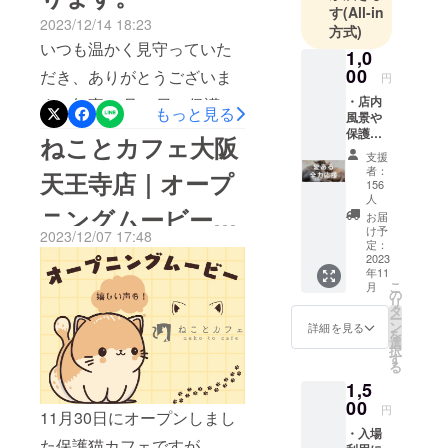
たご支援を頂きたくプロ
ちの新たな
が新しい家族と出会う場所
す
(All-in
2023/12/14 18:23
ジェクトを作りました。こ
ご縁を繋い
方式)
を残すこと・子どもたちが
いつも温かく見守っていた
でいきま
1,0
れから私達はどう活動して
命の尊さにふれられる場所
す！
00
だき、ありがとうございま
円
いくのか？私達にとってと
を続けること・ひとりの依
・店内
す。無事11月30日に保護猫
もっと見る
ても重要なことなので、ぜ
風景や
存の無理に頼りすぎない運
カフェ『ねことカフェ』が
保護ね
ねことカフェ大阪
ひ一度ご覧いただければ幸
営体制へ立て直すことその
こたち
支援
オープン致しました。皆様
の写真
いです。
者：
ための再建プロジェクトで
天王寺店｜オープ
付きお
156
の心強いメッセージなども
https://community.camp-
礼メー
人
す。ありがたいことに、現
ニングムービーと
ルを送
頂き、昨日の研修を除き毎
お届
fire.jp/projects/view/714072
付させ
在は目標金額の25％を超え
け予
2023/12/07 17:48
日営業しております。オー
ていた
定：
ラストのあとがき
るところまで来ることがで
2023
だきま
プンして半月が経ち、まだ
年11
す。
を…
きました。しかし、残され
こ
月
の
まだこれから長い道のりで
リ
タ
た期間はあと26日です。こ
ー
はありますが、待っている
ン
詳細を見る
を
の期間で目標に届かなけれ
選
択
課題、取り組んでいる課題
す
る
ば、ねことカフェは今後の
は止まってくれる事はあり
1,5
継続について現実的に厳し
00
ません。そのため、どんど
円
11月30日にオープンしまし
い判断をしなければなりま
・入場
んスピードを上げて取り組
た保護猫カフェですが、