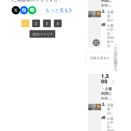
利用に
せん。以前CAMPFIREで応
かかる
むことが大事だと考えてい
オープンにあたってムー
もっと見る
料金の1
援してくださった皆さま
支援
ます。そして改めて、近日
時間分
ビーを作成致しました。こ
者：
に、再びお願いをすること
を、ご
20人
発表させていただきますの
ちらの動画でお店の雰囲気
1
2
3
4
購入頂
お届
は簡単ではありません。そ
いたこ
け予
で、ぜひ皆様のお声、お力
も大きくわかるかなと思い
ちらの
定：
次のページ
れでも、この場所を残すた
リター
2023
をお借りできれば幸いで
ます！実は11月30日までの
年11
ンで、
めには、これまでねことカ
こ
月
す。どうぞ宜しくお願い申
来店さ
ラスト3日間は、一睡もせず
の
リ
フェに関わってくださった
れた小
タ
し上げます。
ー
作業に追われていて疲労困
学生以
ン
詳細を見る
方々のお力が必要です。も
を
下の子
選
憊だったんですが、当日に
択
どもへ
す
し今の挑戦に少しでも心を
る
お店か
お店のポストに嬉しいお手
1,5
ら1名分
寄せていただけましたら、
の1時間
00
紙が…。正直、その手紙を
円
READYFORのページをご覧
の利用
見た瞬間に心が報われた気
・入場
チケッ
いただけますと幸いです。
利用に
トとし
がしました。本来なら11月
かかる
て適用
ご支援が難しい場合でも、
料金の1
させて
30日にオープニング動画を
支援
時間分
頂きま
SNSでのシェアや、猫が好
者：
を、小
す。(営
こちらで紹介する予定でし
3人
きな方へのご紹介だけでも
学生以
業時間
お届
たが、改めて追加する形で
下のお
内の1時
け予
大きな力になります。猫た
子様1名
間分) ・
定：
作成を致しました。オープ
分の保
2023