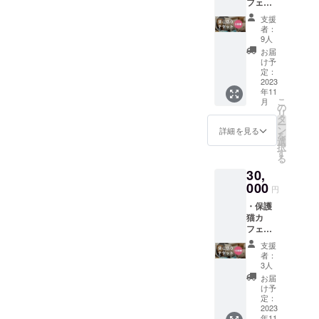
フェの
援者様
は可能
体様な
のでご
入場・
のお名
です
どへ適
支援
理解く
利用に
前を記
が、高
用、配
者：
ださい
使える5
した
温にな
9人
布を考
ませ。
名様分
ネーム
ると印
えてお
お届
の2時間
プレー
刷面に
け予
りま
貸切り
トを、
定：
影響が
す。 ※
チケッ
2023
猫も喜
生じま
購入者
年11
ト(1名
ぶ
すので
様がご
こ
月
様ごと
キャッ
の
連続加
利用で
リ
に1ドリ
トス
タ
熱はお
きる直
ー
ンク付
テップ
ン
控えく
詳細を見る
接的な
を
き) ※事
周辺に
選
ださ
チケッ
択
前予約
設置さ
す
い。 製
トでは
る
制 ※5名
せてい
造上、
ござい
30,
様分ま
ただき
商品サ
ません
での2時
000
ます！
イズや
のでご
円
間貸切
※支援
色味な
注意く
・保護
りチ
時、必
どに個
ださ
猫カ
ケット
ず備考
体差が
い。 ※
フェの
となり
欄に掲
ある場
チケッ
入場・
ます
載を希
合があ
トの有
支援
利用に
が、分
望され
りま
者：
効期限
使える
散して
るお名
3人
す。
は、
10名様
利用す
前をご
お届
オープ
分の2時
ること
記入く
け予
ン日(9
間貸切
は出来
定：
ださ
月中旬
りチ
2023
ません
い。 ※
予定)～
年11