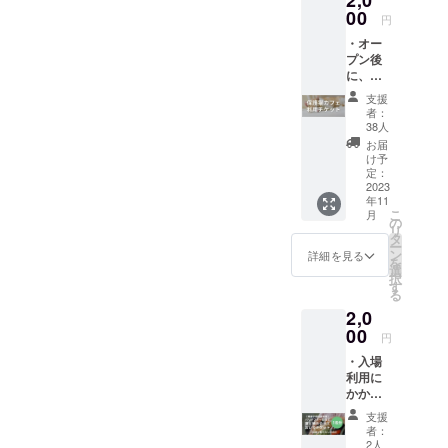
2,0
(小学生
時間分
00
ケット
以下)の
円
の利用
を地域
1時間利
・オー
チケッ
の小学
用チ
プン後
トとし
生以下
ケッ
に、保
て適用
の子供
ト。 ※
護猫カ
させて
達に直
複数購
支援
フェで
頂きま
接配布
入大歓
者：
入場・
す。(営
したい
38人
迎で
利用に
業時間
方にお
す！合
お届
かかる
内の1時
すすめ
け予
計購入
料金が
間分と
定：
です。
数に応
最大120
2023
して利
・子ど
じて児
年11
分まで
用可能)
も達が
童養護
こ
月
ご自身
・車椅
の
猫と触
施設に
リ
で楽し
子利用
タ
れ合え
個別に
ー
めるチ
者様が
ン
る機会
詳細を見る
配布さ
を
ケット
猫と触
選
を作っ
せてい
択
を送付
れ合え
す
てくだ
ただき
る
(1ドリ
る機会
さった
ます(半
2,0
ンク付
を作っ
ことに
分ずつ
き)。 ※
00
てくだ
対し
を想定
円
複数購
さった
て、店
してい
・入場
入大歓
ことに
内の保
ます)。
利用に
迎！ ※
対し
護ねこ
※購入者
かかる
定休日/
て、店
たちの
様がご
料金の1
貸切り
内の雰
写真入
利用で
支援
時間分
日など
囲気や
りお礼
者：
きる直
を、車
除外日
保護ね
2人
メール