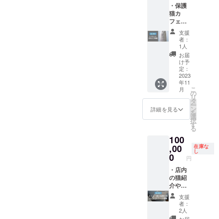
・保護
頂きま
た業種
為、ご
のある
おそれ
能な最
猫カ
した支
に関す
利用の
もの ・
のある
大人数
フェで
援者様
るもの
際はHP
社会問
もの ・
は10名
働いて
のお名
・第三
等で通
題につ
第三者
様迄)の
支援
いるス
前を記
者の著
常営業
いての
をひぼ
送付(ド
者：
タッフ
した
作権、
日をご
主義ま
う、中
リンク
1人
が必ず
ネーム
財産
確認の
たは主
傷また
飲み放
お届
着用す
プレー
権、プ
上、事
張 ・誇
は排斥
題、事
け予
るエプ
トを、
定：
ライバ
前にご
大また
するも
前予約
ロンの
2023
店内に
シー等
予約し
は虚偽
の ・風
制の
年11
ポケッ
設置さ
を侵害
た上で
のおそ
俗営業
為、年
こ
月
ト部分
せてい
の
するお
ご利用
れのあ
および
末年始
リ
に、企
ただき
タ
それの
くださ
るもの
風俗営
を除
ー
業名や
ます！
ン
あるも
いま
・第三
業に類
き、2週
詳細を見る
を
企業の
※支援
選
の ・法
せ。 ※
者をひ
似した
間前に
択
サービ
時、必
す
令、規
チケッ
ぼう、
業種に
はご予
る
ス名の
ず備考
則等に
トの有
中傷ま
関する
約を頂
100
ロゴを
欄に掲
反する
効期限
たは排
もの ・
けます
掲載致
,00
載を希
在庫な
もの ・
は、
斥する
第三者
と定休
し
しま
望され
0
その他
オープ
もの ・
の著作
日でも
円
す！ ※
るお名
掲載す
ン日(9
風俗営
権、財
ご対応
エプロ
・店内
前をご
る広告
月中旬
業およ
産権、
可能と
ンはイ
の猫紹
記入く
として
予定)～
び風俗
プライ
なりま
メージ
介やメ
ださ
適当で
2024年
営業に
バシー
すが、
であ
ニュー
い。 ※
ないと
10月31
類似し
等を侵
11時
支援
り、種
表内
サイズ
当店が
日迄。
た業種
害する
半〜20
者：
類やサ
に、協
は横幅
認める
※万が一
に関す
おそれ
時迄の
2人
イズは
賛頂い
18cm×
もの
閉店し
るもの
のある
営業時