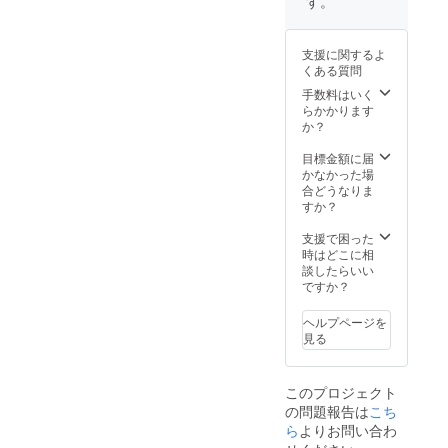
す。
時に企
ただき
に関し
等で通
業様ロ
ます。
ては、
常営業
ゴを掲
※掲載
基本的
日をご
支援に関するよ
載した
NG注意
に本名
確認の
くある質問
エプロ
点※ ・
以外も
上、事
ンを着
公序良
受け付
手数料はいく
前にご
用する
俗に反
けてお
らかかります
予約し
予定で
するお
ります
か？
た上で
すが、
それの
が、下
ご利用
オープ
あるも
記の内
目標金額に届
くださ
ンのタ
の ・政
容に関
かなかった場
いま
イミン
治性ま
わるも
合どうなりま
せ。 ※
グが遅
たは宗
のは掲
すか？
チケッ
れる可
教性の
載でき
トの有
能性を
あるも
ない
支援で困った
効期限
考慮
の ・社
為、ご
時はどこに相
は、
し、リ
会問題
注意く
談したらいい
オープ
ターン
につい
ださい
ですか？
ン日(9
設定を
ての主
ませ。
月中旬
念のた
義また
※掲載
予定)～
ヘルプページを
めに11
は主張
NG注意
2024年
見る
月と設
・誇大
点※ ・
10月31
定させ
または
公序良
日迄。
て頂い
虚偽の
俗に反
※万が一
このプロジェクト
ており
おそれ
するお
閉店し
の問題報告は
こち
ます、
のある
それの
た場合
もの ・
ら
よりお問い合わ
あるも
でも、
第三者
の ・政
返金は