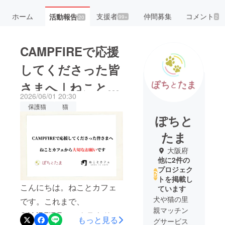
ホーム
支援者
仲間募集
コメント
活動報告
99+
2
20
CAMPFIREで応援
してくださった皆
さまへ｜ねことカ
2026/06/01 20:30
フェから大切なお
保護猫
猫
ぽちと
願いです
たま
大阪府
他に2件の
プロジェク
トを掲載し
こんにちは。ねことカフェ
ています
犬や猫の里
です。これまで、
親マッチン
CAMPFIREでのクラウド
もっと見る
グサービス