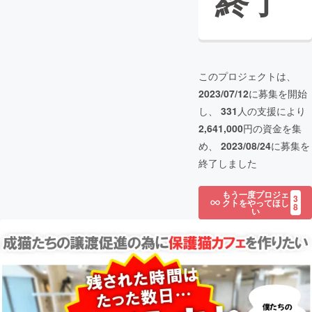
終了
このプロジェクトは、
2023/07/12
に募集を開始
し、
331
人の支援により
2,641,000
円の資金を集
め、
2023/08/24
に募集を
終了しました
もう一度プロジェ
3
クトをやってほし
8
い