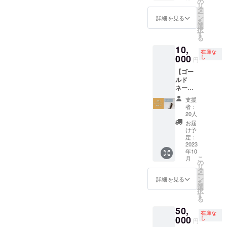
の
リ
令、規
当店が
政治性
ません
ン等は
メール
オープ
タ
ー
則等に
認める
または
のでご
プロ
にてご
ン後
ン
詳細を見る
を
反する
もの
宗教性
了承く
ジェク
相談さ
に、保
選
択
もの ・
のある
ださい
ト終了
せて頂
護猫カ
す
る
その他
もの ・
ませ
後に
きま
フェで
10,
掲載す
社会問
(例：8
メール
す。 ※
入場・
在庫な
る広告
題につ
名様で
にて
掲載NG
利用に
000
し
円
として
いての
も2時間
データ
の注意
かかる
【ゴー
適当で
主義ま
は貸切
のやり
点※ ・
料金が
ルド
ないと
たは主
りにな
取り等
公序良
最大3時
ネーム
当店が
張 ・誇
るた
を含
俗に反
間まで
プレー
認める
大また
め、10
め、ご
するお
ご自身
支援
ト設
もの
は虚偽
名分チ
相談さ
それの
で楽し
者：
置！】
のおそ
ケット
せてい
あるも
める10
20人
・店内
れのあ
を消費
ただき
の ・政
名様分
お届
風景や
るもの
した形
ます。
治性ま
のチ
け予
保護ね
・第三
になり
※掲載
たは宗
ケット
定：
こたち
2023
者をひ
ます)。
NGの注
教性の
を送付
年10
の写真
ぼう、
※定休日
意点※
あるも
(1ドリ
こ
月
付きお
中傷ま
や年末
・公序
の ・社
ンク付
の
リ
礼メー
たは排
年始、
良俗に
会問題
き)。 ・
タ
ー
ルを送
斥する
イベン
反する
につい
保護猫
ン
詳細を見る
を
付させ
もの ・
ト日な
おそれ
ての主
カフェ1
選
択
ていた
風俗営
ど除外
のある
義また
日貸切
す
る
だきま
業およ
日が出
もの ・
は主張
りチ
50,
す。 ・
び風俗
てくる
政治性
・誇大
ケット
在庫な
店内に
000
営業に
場合も
または
または
(貸切に
し
円
ご支援
類似し
ある
宗教性
虚偽の
対応可