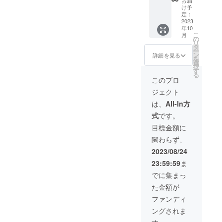
お届
変更さ
た企業
5cmの
た場合
・第三
もの ・
間内と
け予
れる場
様のロ
ゴール
定：
でも、
者の著
法令、
なりま
合がご
ゴと企
2023
ドプ
返金は
作権、
規則等
す)。
年10
ざいま
業様の
レート
出来か
財産
に反す
※10名様
こ
月
す。 ※
公式HP
を想定
の
ねます
権、プ
るもの
分のチ
リ
エプロ
へのQR
してお
タ
のでご
ライバ
・その
ケット
ー
ンに挿
コード
りま
ン
理解く
シー等
他掲載
と、貸
詳細を見る
を
入する
を掲載
す。 ※
選
ださい
を侵害
する広
切りチ
択
画像等
致しま
設置位
す
ませ。
するお
告とし
ケット
る
のやり
す。 ※
置につ
それの
て適当
は別々
このプロ
取り、
メ
きまし
あるも
でない
の枠で
ジェクト
ご相談
ニュー
ては、
の ・法
と当店
利用可
はメー
表の下
工事次
令、規
が認め
能でご
は、
All-In方
ルにて
に配置
第では
則等に
るもの
ざいま
式
です。
行いま
予定で
変更す
反する
す。 ※
す。 ※
す。 ※
る可能
もの ・
定休日
目標金額に
エプロ
ロゴサ
性もご
その他
や年末
関わらず、
ンに掲
イズや
ざいま
掲載す
年始、
載する
デザイ
すの
る広告
イベン
2023/08/24
ロゴ
ンな
で、ご
として
ト日な
23:59:59
ま
は、掲
ど、プ
了承く
適当で
ど除外
載から
ロジェ
ださい
ないと
日が出
でに集まっ
最大1年
クト終
ませ。
当店が
てくる
た金額が
間とな
了後に
※ネーム
認める
場合も
りま
メール
プレー
もの
ある
ファンディ
す。 ※
にてご
トに記
為、ご
ングされま
オープ
相談さ
載する
利用の
ンと同
せてい
お名前
際はHP