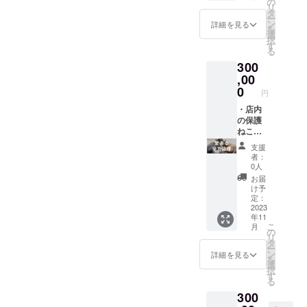
ませ。
の
風俗営
リ
了承く
含め
は、プ
ナーリ
タ
業に類
ー
ださい
メール
ロジェ
ンクや
ン
詳細を見る
似した
を
ませ
にてご
クト終
お名前
選
業種に
択
(例：4
相談致
了後に
を掲載
す
関する
る
名様で
しま
ご相談
致しま
もの ・
300
も2時間
す。 ※
させて
す(最大
第三者
は貸切
保護猫
いただ
2年
,00
の著作
りにな
カフェ
きます
間)。 ※
0
権、財
円
るた
の公式
(イメー
お名前
産権、
め、5名
ホーム
ジはA1
等、非
・店内
プライ
分チ
ページ
サイズ
公開希
の保護
バシー
ケット
に特設
を想定
望の方
ねこた
等を侵
を消費
の協賛
してお
などご
ちの写
害する
支援
した形
ページ
ります
相談く
真付き
おそれ
者：
になり
を作成
が、ト
ださい
お礼
0人
のある
ます)。
し、ご
イレの
ませ。
メール
もの ・
お届
※定休日
支援頂
仕様に
※支援
を送付
け予
法令、
や年末
きまし
より変
時、必
させて
定：
規則等
年始、
た企業
更とな
ず備考
いただ
2023
に反す
年11
イベン
様や個
る場合
欄に掲
きま
るもの
こ
月
ト日な
人様の
がござ
載を希
す。 ・
の
・その
リ
ど除外
ロゴや
いま
望され
オープ
タ
他掲載
ー
日が出
バ
す)。 ※
るお名
ン後
ン
詳細を見る
する広
を
てくる
ナー、
掲載NG
前をご
に、保
選
告とし
択
場合も
お名前
注意点※
記入く
護猫カ
す
て適当
る
ある
を上記
・公序
ださ
フェで
でない
300
為、ご
サイズ
良俗に
い。 ※
入場・
と当店
利用の
にてリ
反する
バナー
利用に