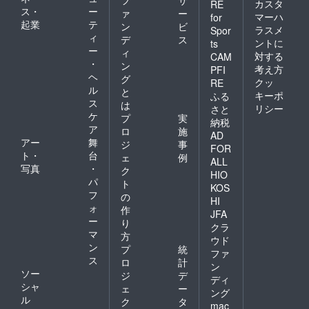
フ
サ
カスタ
RE
ス・
ー
ァ
ー
マーハ
for
起業
テ
ン
ビ
ラスメ
Spor
ィ
デ
ス
ントに
ts
ー
ィ
対する
CAM
・
ン
考え方
PFI
ヘ
グ
クッ
RE
ル
と
キーポ
ふる
ス
は
リシー
さと
ケ
プ
実
納税
ア
ロ
施
AD
アー
舞
ジ
事
FOR
ト・
台
ェ
例
ALL
写真
・
ク
HIO
パ
ト
KOS
フ
の
HI
ォ
作
JFA
ー
り
クラ
マ
方
ウド
ン
プ
統
ファ
ス
ロ
計
ン
ソー
ジ
デ
ディ
シャ
ェ
ー
ング
ル
ク
タ
mac