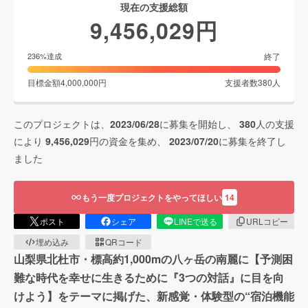
現在の支援総額
9,456,029
円
終了
236
%達成
目標金額
4,000,000
円
支援者数
380
人
このプロジェクトは、
2023/06/28
に募集を開始し、
380
人の支援
により
9,456,029
円の資金を集め、
2023/07/20
に募集を終了し
ました
もう一度プロジェクトをやってほしい
14
ポスト
シェア
LINEで送る
URLコピー
埋め込み
QRコード
山梨県北杜市・標高約1,000mの八ヶ岳の南麗に【予測困
難な時代を幸せに生きるために『3つの対話』に目を向
けよう】をテーマに掲げた、新感覚・体験型の“宿泊機能