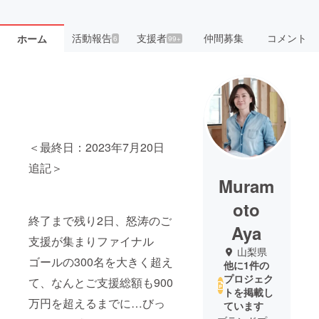
活動報告
支援者
仲間募集
コメント
ホーム
6
99+
＜最終日：2023年7月20日
追記＞
Muram
oto
終了まで残り2日、怒涛のご
Aya
支援が集まりファイナル
山梨県
ゴールの300名を大きく超え
他に1件の
プロジェク
て、なんとご支援総額も900
トを掲載し
万円を超えるまでに…びっ
ています