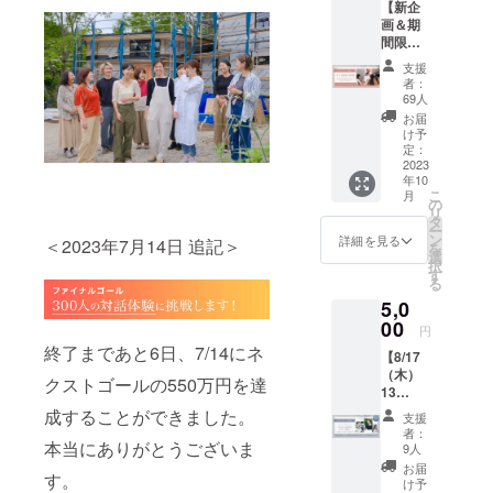
【新企
きた。
大6名で
画＆期
使用で
2018 年に独
間限
きる
立起業。社
定】
ミー
支援
irodori
ティン
員やパート
者：
月1対話
グルー
69人
ナーメン
部（オ
ム：1
お届
バーととも
ンライ
室、周
け予
ン）！
りを気
定：
に、個人事
絶対的
2023
にせず
業主や独立/
年10
な正解
オンラ
こ
月
のない
起業を考え
イン
の
リ
問いに
ミー
タ
る方向けブ
ー
ついて
ティン
ン
詳細を見る
＜2023年7月14日 追記＞
を
ランディン
一緒に
グに参
選
択
広げ深
加でき
グカレッジ
す
る
めよ
る個
の開講、中
5,0
う！3ヶ
室：2席
小企業の経
月10〜
00
をご用
円
12月予
意して
営者・マー
終了まであと6日、7/14にネ
【8/17
定 ＜詳
いま
ケティン部
（木）
細＞
す。 ※
クストゴールの550万円を達
13
irodori
門へのコン
一棟貸
時〜】
Brandin
成することができました。
しの予
支援
サルティン
ヒュッ
gが大事
約及び
者：
グを行う。
ゲの森
本当にありがとうございま
にして
イベン
9人
オープ
いて、
ト開催
サービスの
お届
す。
ニング
ヒュッ
時はご
け予