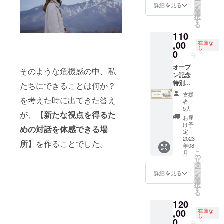
スイー
は8月末
12:30
pure
のため
してご
ー
のキャ
イメー
内容＞
ヒュッ
のまま
ン
いるも
詳細を見る
介 本リ
9,800円
ツで
より順
集合
life
の税理
利用い
を
ンセル
ジ／プ
できた
ゲの森
の最高
選
のを降
ターン
～
ティー
次お届
13:00
diary開
士とし
ただけ
択
は原則
ロモー
てホヤ
を一棟
のわた
す
ろすこ
限定で
18,000
タイム
けいた
トーク
発/著書
て、と
ます ＊
る
対応し
ション
ホヤの
貸切で
し」を
とで、
全部屋
円（お
＆村本
しま
ショー
『人生
もにビ
デザイ
ており
／発信
110
ヒュッ
存分に
具現化
本来の
9,600円
部屋タ
彩さん
す。
の純度
ジネス
ン制作
ませ
などの
ゲの森
ゆった
,00
させる1
在庫な
自分が
（税
イプに
との対
※”ヒュ
15:00
が上が
の飛躍
等の費
ん。
し
素材と
を贅沢
りとし
泊2日の
0
心の底
込）に
よって
円
談
ッゲの
休憩
る手帳
を目指
用は含
して活
に使っ
た時間
魔法の
から求
てご利
料金が
18:00
森 近隣
（軽
術』
す経営
まれて
用させ
た撮影
を過ご
オープ
旅。留
めてい
そのような危機感の中、私
用いた
異なり
ディ
ガイド
食）
『KPI・
のサ
おりま
ていた
企画！
したい
ン記念
めてい
る望み
だけま
ます）
ナー
マッ
15:30
目標必
ポート
せん。
だく場
洗練さ
方へ。
特別割
たクリ
たちにできることは何か？
に出逢
す。 ※
1人部屋
絶品低
プ”は
集客の
達の動
を行
＊開始
合がご
れた木
合宿利
引！1棟
エイ
えま
通常価
2人部屋
支援
音調理
PDF
お悩み
画マー
う。ま
日程は9
ざいま
を考えた時に出てきた答え
のぬく
用など
貸宿泊
ティビ
す 。頭
格：
者：
（ツイ
レシピ
データ
改善濃
ケティ
た、法
月以降
す。
もりあ
にいか
権 (有効
ティを
と心と
5人
9,800円
ン） 2
を皆で
で送付
密コン
ング 成
人や個
で相談
が、
【新たな視点を得るた
る開放
がです
期限：
解放
魂を一
～
お届
人部屋
クッキ
させて
サル
功の最
人事業
の上決
的な施
か？
2023年
し、日
本につ
け予
18,000
（２段
めの対話を体感できる場
ング
いただ
ティン
新メ
主の顧
定しま
設で、
チェッ
12月31
常でも
定：
なげる
円（お
ベッ
〜 宿
きま
グ①
ソッ
問契約
す。 ＊
お一人
クイン
日まで)
2023
WEB上
セルフ
部屋タ
所】
を作ることでした。
ト） 4
泊 〜
す。こ
18:00
ド』 ＜
だけで
詳細の
年08
お一人
15時、
1泊2日
でもま
チュー
イプに
人部屋
8:30
ちらの
近隣の
開催日
なく、
ご連絡
こ
月
のヘア
チェッ
（最大9
すます
の
ニング
よって
（ドミ
幻のレ
ご案内
お店で
時＞
個人事
は8月上
リ
メイク
クアウ
名）
自分ら
タ
と潜在
料金が
ト
シピ！
もメー
ディ
2023年
業主向
旬頃、
ー
をレク
ト翌日
ヒュッ
しく、
ン
意識が
詳細を見る
異なり
リー）
絶品
ルにて
ナー予
9月20日
けの講
おメー
を
チャー&
10時 ＜
ゲの森
自由に
選
見える
ます）
※4人部
ベーグ
ご案内
定 〜
（水）
座を開
ルにて
択
リアル
詳細＞
を一棟
のびの
す
カード
1人部屋
屋は各
ル朝食
させて
宿泊 〜
〜21日
講。確
ご案内
る
タイム
※お食事
貸切で
びと、
セッ
2人部屋
ベッド
いただ
8:30 近
（木）
定申告
いたし
120
で撮ら
サービ
存分に
自分を
ション
（ツイ
に仕切
10:00
きま
隣のパ
＊宿泊
をゴー
ます。
れた自
スはご
ゆった
,00
表現し
在庫な
を通し
ン） 2
りの
朝ワー
す。 ※
ン屋さ
費・
ルとし
し
分をモ
ざいま
りとし
ていき
0
て、本
人部屋
カーテ
円