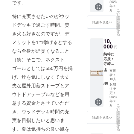
ベート
後、旭
ける。
です。
ゲの森
語りあ
2023
に応援
業して
く人と
がきっ
も劇的
化成
カンヌ
年09
でも開
える仕
した
3ヶ月目
そうで
かけで
に変化
こ
ホーム
月
国際広
催しま
事と
い！と
の
に3人目
ない人
事業を
しまし
リ
ズ(株)入
特に充実させたいのがウッ
告祭な
す。現
パート
思って
タ
のお客
がいま
拡大し
た！！
ー
社、社
ど受賞
地参加
ナー
くださ
ン
様とし
詳細を見る
す。こ
ていく
ドデッキで過ごす時間。焚
仕事で
を
内コン
歴多
をご希
シップ
る方向
選
てナ
の差
覚悟が
は「心
択
ペでは
数。
望の方
の秘訣
けで
す
チュラ
は、決
き火も好きなのですが、デ
生ま
でつな
る
新人賞
2017年
はお申
＜詳細
す。ご
ル・ブ
してス
れ、
がる強
を受
より山
10,
し込み
＞ 『起
支援を
メリットを1つ挙げるとする
ラン
キルや
irodori
いチー
賞。６
梨県北
者限定
業家で
000
できる
ディン
能力で
円
Brandin
ム」と
年半務
杜市と
でご案
あり、
なら全身が煙臭くなること
だけ多
グを実
はあり
g（株）
なって
めた後
東京の
純粋に
内しま
妻であ
くプロ
践くだ
ませ
誕生・
売上も1
インテ
（笑）そこで、ネクスト
二拠点
応援：
す（人
り、マ
ジェク
さった
ん。違
オフィ
億をこ
リア
居住を
寺崎
数制限
マであ
ト実施
税理士
いは、
ス契
える規
ゴールとしては550万円を掲
ショッ
開始し
コー
あり）
る村本
に使わ
の知子
脳と心
支援
約・
模に。
プに
たの
ヒー豆1
※開催日
彩の旦
せて頂
さん。
者：
のメカ
げ、煙を気にしなくて大丈
チーム
プライ
て、注
ち、北
パッ
より3営
那さん
きま
10人
以降、
ニズム
での活
ベート
文住宅
杜市に
ク：
業日以
は一体
す。
今に至
お届
夫な屋外用薪ストーブとア
を理解
動など
は、特
の設計
完全移
250g
内アー
どんな
「応援
け予
るまで
してい
次々と
に娘と
とイン
住。
（ヒュ
カイブ
人？』
定：
ウトドアテーブルなどを用
して良
ずっ
るかど
発展し
の関係
テリア
2022年
ッゲの
2023
配信予
これま
かっ
と、
うか。
ていき
が大き
コー
年08
に書店
森 近隣
意する資金とさせていただ
定（視
であま
た」と
irodori
そこで
まし
こ
く変わ
月
ディ
「のほ
ガイド
聴期
りじっ
の
思って
Brandin
今回の
た。起
リ
り、家
き、ウッドデッキ時間の充
ネート
ほん
マップ
限：開
くり語
タ
いただ
g（株）
トーク
業して
ー
族で山
に携わ
BOOKS
付き）
催日よ
られる
ン
けるる
詳細を見る
の成長
セミ
最初の
実を目指したいと思いま
を
梨県北
る。
&COFF
人気ス
り1ヶ
ことの
選
よう、
をお金
ナーで
ブレイ
択
杜市へ
2018年
EE」を
ペシャ
月）
なかっ
す
これか
の面で
す。夏は気持ちの良い風を
は、多
クス
る
の移
独立。
開業。
ルティ
※zoom
た村本
らどん
支えて
くのク
ルーを