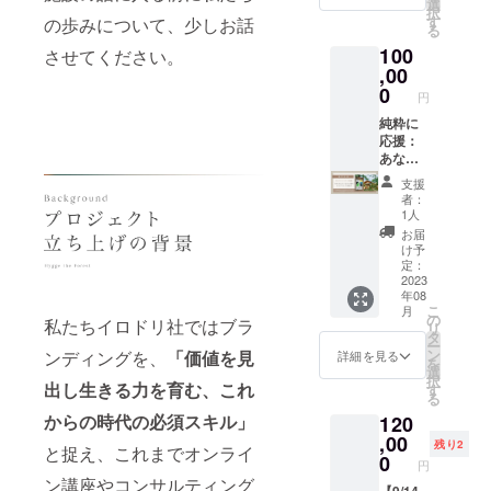
当日の
ん・小
と思う
選
ドアイ
と表現
対応し
ベート
す。
flowers
択
造に繋
詳細ご
淵沢駅
と、無
す
の歩みについて、少しお話
デン
してい
ており
のお悩
※specia
forlena/
る
げてい
案内は8
送迎付
意識に
ティ
くブラ
ませ
み・た
l
※お花の
くプロ
100
月上旬
き） 美
させてください。
止める
ティ資
ンディ
ん。
だ村本
thanks
入荷状
セスに
頃、
味しく
,00
エネル
料”を
ングの
と一緒
！とし
況によ
少しで
メール
食べて
ギーが
0
PDF
重要な
に過ご
て、HP
円
りドラ
もご興
にてお
太らな
ありま
データ
フェー
したい
にもお
イフラ
味あれ
送りし
い！人
純粋に
す。 そ
でお送
ズでの
だけ、
名前掲
ワーが
ばぜひ
ます。
気ダイ
応援：
れは今
りさせ
ポイン
ご参加
載させ
生花に
本企画
※購入
エット
あなた
はもう
ていた
トを徹
理由は
ていた
変更に
にご参
後のチ
講座の
に合っ
不必要
だきま
底
何でも
だきま
支援
なる可
加いた
ケット
秘蔵レ
た本３
になっ
す。
フィー
OK！最
者：
す。 ※
能性が
だけた
のキャ
シピを
冊セレ
た「思
ドバッ
1人
大4名で
備考欄
ござい
らと思
ンセル
手に入
クト&オ
い込
ク。デ
開催し
お届
に紹介
ます。
いま
は原則
れる1泊
リジナ
み」や
ザイン
け予
ます。
させて
予め
す。
対応し
2日合宿
ルブレ
「感
定：
のプロ
＜開催
いただ
ご了承
※2023
ており
＜イベ
ンド
2023
情」や
である
日時＞
くお名
くださ
年9〜12
年08
ませ
ント内
コー
「観
irodori
日時：
前（会
い。 ※
こ
月の4ヶ
月
ん。 ※
容＞ 疲
ヒー
念」。
の
アート
10/27（
私たちイロドリ社ではブラ
社名も
お届け
リ
月、月
オンラ
れた自
（ヒュ
その思
タ
ディレ
金）
可）を
先住所
ー
1〜2回
インイ
分に更
ッゲの
い込み
ン
クター
ンディングを、
「価値を見
詳細を見る
10:00~
記載し
にお間
を
のブラ
ベント
なる負
森 近隣
を書き
選
の安間
17:00
てくだ
違いが
択
ンド開
参加者
荷をか
ガイド
出し生きる力を育む、これ
換え、
す
祥子と
10:00〜
さい。
ないよ
る
発のオ
限定
け、削
マップ
クリア
空間デ
小渕
お名前
うご確
ンライ
からの時代の必須スキル」
120
で”ヒュ
り取る
付き）
（ブ
ザイン
沢駅集
のご紹
認の
ンMTG
ッゲの
ダイ
のほほ
,00
ロック
のプロ
合（参
残り2
介を希
上、ご
と捉え、これまでオンライ
に参加
森ブラ
エット
ん
解放）
0
である
考：新
望され
円
購入お
できま
ンド
は逆効
BOOKS
してい
一級建
宿8:00
ない方
ン講座やコンサルティング
願いい
す。商