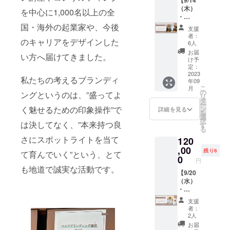
ブッ
果！実
&COFF
【9/14
けば不
築士で
発ー
は、無
たしま
品の理
ク”を
は現代
EE 渡辺
（木）
可能が
インテ
を中心に1,000名以上の全
9:53小
しとご
す。 ※
解から
PDF
人の多
潤平さ
・
可能に
リア
渕沢
記載く
お届け
はじま
データ
くは栄
ん 有名
15（金
なり、
国・海外の起業家や、今後
コー
着）
ださ
支援
は8月下
り、価
でご提
養失
コピー
）】8名
現実が
ディ
者：
い。 ※
旬より
値創造
のキャリアをデザインした
供（後
調！！
ライ
限定！
変わり
ネー
6人
村本
掲載
順次お
のプロ
日メー
大人気
ターで
宿泊型
始めま
ターの
愛車で
お届
後、お
届けい
セスを
い方へ届けてきました。
ルでご
3ヶ月ダ
あり書
合宿
す。そ
大塚彬
け予
北杜市
礼の
たしま
経て、
案内）
イエッ
店「の
（小淵
して、
定：
子さん
ドライ
メール
す。
ブラン
ト講座
ほほん
沢駅送
2023
もっと
と共
ブトー
を送ら
私たちの考えるブランディ
※”ヒュ
ド化ま
年09
（35万
BOOKS
迎付
自由に
に、参
ク
せてい
ッゲの
こ
でをプ
月
円）で
&COFF
き） 海
明確
の
加者さ
11:30〜
ングというのは、”盛ってよ
ただき
森 近隣
リ
ロジェ
しかお
EE」を
江田和
に、自
タ
んのデ
ラン
ます。
ガイド
ー
クトの
伝えし
北杜市
記さん×
分の望
ン
く魅せるための印象操作”で
ザイン
詳細を見る
チで対
※プレー
マッ
を
一環と
ていな
で経営
村本彩
む未来
選
を実際
話
ト掲載
プ”は
択
して行
い「美
する渡
ダブル
は決してなく、”本来持つ良
を掴む
す
に
13:00〜
期間：
PDF
る
いま
味しく
辺潤平
コンサ
ことが
チェッ
近隣
最低1年
データ
す。プ
さにスポットライトを当て
120
食べて
さんに
ル企画
できま
クしな
のおす
間
で送付
ロジェ
太らな
よるあ
ー集客
,00
す。 日
がら行
すめ店
残り6
させて
て育んでいく”という、とて
クトの
い方
なたに
のお悩
常から
0
いま
をご案
円
いただ
内容や
法」を
あった
み改善
離れ、
す。あ
内
も地道で誠実な活動です。
きま
完成後
学んで
おすす
濃密コ
【9/20
大自然
なたの
14:30〜
す。
のプロ
体感で
め本3冊
ンサル
（水）
の中で
世界観
PDF
ジェク
きるこ
をセレ
ティン
・
無意識
がブ
ヒュッ
データ
ト継続
のクラ
クトし
グー ＊
21（木
にとめ
ラッ
ゲの森
支援
含めご
の有無
ファン
てお届
9/14
）】8名
ている
シュ
でス
者：
案内は
などは
だけの
けしま
ヒュッ
限定！
心を解
アップ
2人
イーツ
メール
企画の
特別企
す！
ゲの森
宿泊型
放し、
される
タイム
お届
にてお
進捗に