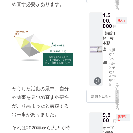
自宅に
風を感
なく安
ント内
さん＆
代表取
選
デュー
別途“1
PDF
め直す必要があります。
択
戻って
じられ
定成長
容＞
村本彩
締役
す
サー 大
泊宿泊
データ
る
も続け
る商品
できて
ヒュッ
新たな
著書：
塚 彬
券”をご
でお送
1,5
られる
を送ら
いるの
ゲの森
チャレ
『ド M
子：
購入く
りさせ
秘蔵レ
せてい
は、海
に宿泊
ンジと
00,
なあな
ヒュッ
ださ
残り1
ていた
シピを
ただき
江田さ
して質
お金の
たが人
000
ゲの森
い。 ※
円
だきま
手に入
ます。
んに教
の高い
赤裸々
生を
内装デ
詳細の
す。
れよ
「応援
わった
対話の
トーク
【限定1
100 倍
ザイン
ご連絡
う！
して良
WEB集
パワー
濃密コ
枠！村
楽しく
担当 安
は8月上
（おか
かっ
客の基
を体験
ンサル
本彩の
する
間祥
旬頃、
ず４
た」と
本を徹
する1泊
ティン
6ヶ月個
100 の
子：
おメー
支援
品、ス
思って
底して
2日の少
グ ＊
別コン
ルー
ヒュッ
ルにて
者：
イーツ
いただ
いるか
人数合
9/27
サル
ル』 元
ゲの森
0人
ご案内
２品レ
けるよ
らで
宿。
ヒュッ
ティン
保険営
デザイ
いたし
お届
シピ
う、こ
す。村
YouTub
ゲの森
グ】 ク
業：個
ン担当
け予
ます。
付）
れから
本が起
eチャン
誕生秘
ラウド
人部門
定：
＜タ
＜主催
どんど
業1-2年
ネル登
話トー
ファン
2023
No.
イムス
年10
メン
ん想い
目にお
録者1.5
ク
ディン
1（アフ
ケ
こ
月
バー＞
を形に
世話に
万人以
ショー
グ限
ラッ
の
ジュー
そうした活動の最中、自分
リ
(株)さよ
してい
なった
上の人
第5弾現
定！幻
ク、損
タ
ル＞
ー
ラボ代
きたい
海江田
気コー
地参加
のサ
保ジャ
ン
や物事を見つめ直す必要性
12:30
詳細を見る
を
表/ラス
と思い
さんと
チ＆コ
権付 ＜
ポート
パン）
選
集合
択
トチャ
ますの
村本の
ンサル
イベン
が限定
がより高まったと実感する
MDRT
す
13:00
る
ンスダ
で楽し
ダブル
タント
ト内容
復活！
メン
トーク
出来事がありました。
9,5
イエッ
みにし
で、ビ
の本橋
＞
＜詳細
バー ど
ショー
在庫な
ト主宰
ていた
ジネス
へいす
ヒュッ
＞ 今は
00
ん底か
し
円
いくと
だける
のお悩
けさん
ゲの森
もうお
ら人生
15:00
それは2020年から大きく時
オープ
うひさ
と嬉し
みNO,1
と共
に宿泊
受けし
大逆
休憩
ン記念