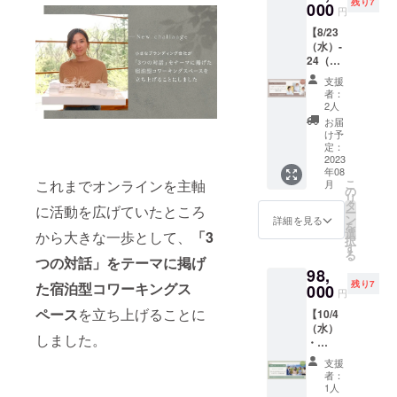
にてお
⑤9/20
ンドア
うご確
残り7
にてお
ツ付
000
けに、
ベント
感謝の
ゼント
“ブラン
円
！とし
送りし
（水）
イデン
認の
送りし
き ＜
施設内
参加者
メッ
（後日
ディン
て、HP
ます。
13時〜
ティ
上、ご
【8/23
ます。
詳細＞
外を彩
限定
セージ
メール
グを実
にもお
※購入後
不安を
ティ
購入お
（水）-
※開催日
村本が
り豊か
で“ブラ
と共
でご案
践で学
名前掲
のチ
軽やか
PDF（2
願いい
24（木
時につ
愛車で
に演出
ンドア
に、北
内）
びた
載させ
ケット
に超え
0ページ
たしま
）】9名
いて
あなた
するグ
イデン
杜市の
い・深
支援
ていた
のキャ
てい
程度の
す。 ※
限定！
は、9月
を小渕
リーン
ティ
風を感
者：
めたい
だきま
ンセル
く！脳
資
お届け
宿泊型
の土曜
沢駅ま
で気持
2人
ティ
じられ
方”を繋
す。 ※
は原則
と心の
料）”を
は8月末
合宿
20時で
でお迎
ちを届
PDF（2
る商品
お届
ぐ企画
備考欄
対応し
メカニ
データ
より順
（小淵
予定し
え！村
けるプ
け予
0ページ
を送ら
を考案
に紹介
ており
ズム解
でご提
次お届
沢駅送
ており
本お気
定：
ランで
程度の
せてい
させて
させて
ませ
説セミ
供
けいた
迎付
2023
ます。
に入り
す。ご
資
ただき
いただ
いただ
ん。 ※
ナー
年08
しま
き） ビ
村本夫
の北杜
支援く
料）”を
ます。
きまし
くお名
これまでオンラインを主軸
こ
オンラ
feppine
月
す。
ジュア
が会社
市ス
の
ださっ
データ
「応援
た。
前（会
リ
インイ
ss（株
※“ヒュ
ルブラ
員＆単
ポット
タ
た方の
でご提
して良
に活動を広げていたところ
「ブラ
社名も
ー
ベント
）代表
ッゲの
ンディ
身赴任
をドラ
ン
お名前
詳細を見る
供（後
かっ
ンディ
可）を
を
参加者
取締役
森 近隣
ング濃
中につ
イブし
選
を刻印
から大きな一歩として、
「3
日メー
た」と
ング会
記載し
択
限定
本橋へ
ガイド
密合宿
き、日
ながら
す
した
ルでご
思って
社って
てくだ
る
で“ブラ
いすけ
マッ
＊8/23
つの対話」をテーマに掲げ
程の確
一緒に
ネーム
案内）
いただ
いった
さい。
ンドア
さん
98,
プ”は
ヒュッ
定は8月
楽し
プレー
けるよ
いどん
お名前
イデン
×irodori
残り7
た宿泊型コワーキングス
PDF
ゲの森
000
にご連
み、
トを植
う、こ
円
なこと
のご紹
ティ
Brandin
データ
誕生秘
絡しま
ヒュッ
物に添
れから
をして
介を希
ペース
を立ち上げることに
ティ
g（株）
【10/4
で送付
話トー
す。状
ゲの森
えさせ
どんど
いるの
望され
PDF（2
代表 村
（水）
させて
ク
況ご理
での対
ていた
ん想い
か？」
しました。
ない方
0ページ
本彩
・
いただ
ショー
解いた
話も体
だき施
を形に
と気に
は、無
程度の
⑥9/27
5（木）
きま
第1弾
だいた
験でき
設内で
してい
支援
なる
しとご
資
（水）
】８名
す。
（建物
上で、
る日帰
ご紹介
者：
きたい
方、す
記載く
料）”を
13時〜
限定！
PDF
ブラン
アーカ
りリト
1人
しま
と思い
でにブ
ださ