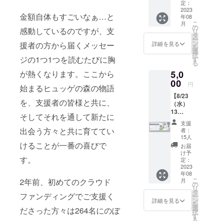
特徴は、ブ
イベン
ゲの森
定：
利用で
ト＜オ
2023
ランディ ン
のテー
きない
金額自体もすごいなぁ…と
年08
ンライ
マでも
場合が
グのサポー
こ
月
ン配信
ある
の
ござい
感動しているのですが、支
リ
トを通じ、
のみ＞
「対
タ
ます。
ー
＜イベ
話」を
ビジネスの
ン
予めご
援者の方から届くメッセー
詳細を見る
を
ント
誰でも
選
了承く
本質的な課
択
テーマ
ジの1つ1つを読むたびに胸
気軽に
す
ださ
る
題を解決す
＞ これ
体験す
い。 ※
が熱くなります。ここから
5,0
からの
ること
ご利用
ること。既
時代の
00
ができ
のご案
円
存の概念に
始まるヒュッゲの森の物語
生き
る参加
内は8月
【8/23
方・働
囚 われない
型コ
上旬
を、支援者の皆様と共に、
（水）
き方 ー
ミュニ
頃、
自由な発想
13
なぜあ
ティ企
メール
そしてそれを通して新たに
力と、アイ
時〜】
えて二
画！ 毎
にてお
支援
ヒュッ
拠点生
月ある
出会う方々と共に育ててい
デアで終わ
送りし
者：
ゲの森
活を選
テーマ
15人
ます。
らせない具
誕生秘
けることが一番の喜びで
ぶの
（絶対
▼設備
お届
話トー
体的な戦略
かー コ
的な正
け予
につい
す。
ク
ピーラ
定：
解のな
て
立案・実行
ショー
2023
イター
い問い
【ワー
力により、
年08
第1弾＜
渡辺潤
ex.「ど
ク棟】
こ
2年前、初めてのクラウド
月
オンラ
平さん×
1,000を超え
の
れくら
・Free
リ
イン配
プロ
タ
いのお
WiFi ・
ファンディングでご支援く
るブラン
ー
信＞ 一
ジェク
ン
金があ
詳細を見る
プロ
を
ディングの
級建築
トデザ
選
れば人
ださった方々は264名にのぼ
ジェク
択
士/イン
イナー
す
は安心
案件を手が
ター ・
る