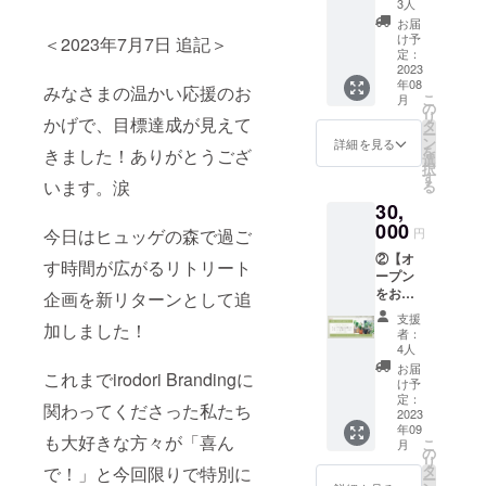
を切り
べての
て、
る方向
移住。
しい」
3人
年、2人
レンジ
ていき
【海江
拓くた
オンラ
もっと
けのプ
Route
と純粋
の小さ
お届
の裏で
ます。
田和記
めに必
インセ
幸せに
ランを
Design
に応援
け予
＜2023年7月7日 追記＞
な子供
気にな
【本橋
さんプ
要なこ
ミナー
なれる
ご用意
定：
合同会
した
を育て
るお金
へいす
ロ
とに触
にご参
2023
人を増
させて
社、
い！と
ながら
につい
けさん
フィー
年08
れたい
加いた
やした
いただ
みなさまの温かい応援のお
『富士
思って
起業し
て、今
こ
プロ
月
ル】 オ
と思い
だけま
いと活
きまし
の
見 森の
くださ
た妻を
回限り
リ
フィー
ンリー
かげで、目標達成が見えて
ます。
す。
動中。
た。本
タ
オフィ
る方へ
当時ど
の赤
ー
ル】
ワン
【山田
①8/17
【安間
リター
ン
ス』の
感謝の
詳細を見る
のよう
裸々
を
feppine
きました！ありがとうござ
パート
眞佑里
（木）
祥子】
ンにご
選
立ち上
メッ
に思っ
トーク
択
ss株式
ナーズ
さんプ
13時〜
irodori
支援く
す
げ・運
セージ
ていた
います。涙
をお届
る
会社代
株式会
ロ
これか
Brandin
ださっ
営に従
と共
のか？
けしま
表取締
社代表
30,
フィー
らの時
g株式会
た方の
事。コ
に、北
夫は会
す。
役 『し
取締役 /
ル】 株
代の生
000
社
お名前
ミュニ
杜市の
社員と
今日はヒュッゲの森で過ご
円
【吉村
あわせ
コンサ
式会社
き方・
アート
を
ティー
風を感
して仕
知子さ
を感じ
ルタン
②【オ
コア
働き
ディレ
special
す時間が広がるリトリート
・ス
じられ
事は変
ん プ
られる
ト 独自
ープン
エッセ
方ーな
クター
thanks
ペース
る商品
えずに
ロ
社会を
の集客
をお祝
ンス代
ぜあえ
企画を新リターンとして追
都内の
！とし
立ち上
を送ら
北杜市
フィー
つく
の仕組
いの気
表取締
て二拠
雑誌デ
て
げのコ
せてい
への移
支援
ル】
る』を
加しました！
み化を
持ちを
役/カウ
点生活
ザイン
ヒュッ
ンサル
ただき
者：
住、そ
2018年
vision
2016年
届けた
ンセリ
を選ぶ
事務所
ゲの森
4人
ティン
ます。
して現
に税理
に事業
に構築
い！】
ング
のか コ
にてメ
HPにて
グをは
「応援
お届
在は単
士事務
これまでirodori Brandingに
を行
し、
ヒュッ
ヒー
ピーラ
ジャー
掲載さ
け予
じめ、
して良
身赴任
所を退
う。 事
58ヶ月
ゲの森
ラー 新
イター
定：
女性
せてい
東京と
かっ
中な
関わってくださった私たち
職し、
業主向
連続で
にお祝
2023
聞社、
渡辺潤
ファッ
ただき
地方地
た」と
ど、こ
独立起
けコ
年09
月商
いのグ
外資系5
平さん×
ション
ます。
域を行
思って
も大好きな方々が「喜ん
の5年特
こ
業。ビ
月
ミュニ
1000万
リーン
つ星ホ
プロ
の
誌の紙
※備考欄
き来し
いただ
に変化
リ
ジネス
ティfor
円以上
を贈ろ
テルの
ジェク
タ
で！」と今回限りで特別に
面デザ
に紹介
ながら
けるよ
の大き
ー
拡大の
you・起
の売上
う！植