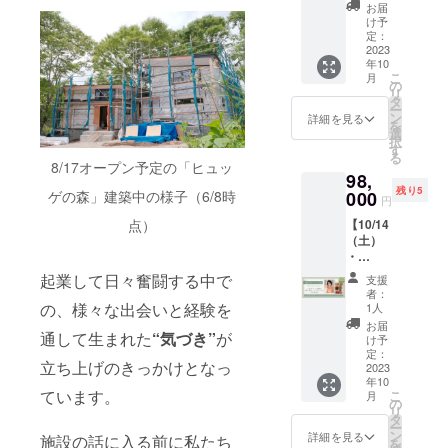
データ
新たな
一棟貸
データ
ディン
イブ視
リート
す。 植
お届
ますの
ラン
い。 ※
でご提
チャレ
し切
含めご
グ＆デ
聴も可
企画で
け予
物は
で楽し
ディン
掲載
供
ンジと
り！リ
案内は
ザイ
定：
能です
す。帰
ヒュッ
みにし
グは学
後、お
お金の
トリー
2023
メール
ン）現
のでお
りも小
ゲの森
ていた
んだも
礼の
ここだ
年10
ト企画
にてお
地参加
申し込
渕沢駅
のグ
だける
のの実
こ
メール
月
けの話
（さっ
送りし
権付き
の
みいた
までお
リーン
と嬉し
践する
リ
を送ら
税理士
きーさ
ます。
＜イベ
タ
だける
送りし
ライフ
いで
機会が
ー
せてい
吉村知
ん・小
※海外へ
ント内
ン
と嬉し
ますの
詳細を見る
コー
す。 ＜
なかっ
を
ただき
子さん
淵沢駅
品物の
容＞
選
いで
で、北
ディ
Flowers
たり、
択
ます。
×irodori
送迎付
発送は
ヒュッ
す
す。 ※
杜市や
ネー
for
もう少
る
※プレー
Brandin
き） 自
行って
ゲの森
8/17オープン予定の「ヒュッ
開催日
ヒュッ
ターが
Lena（
し学び
ト掲載
g（株）
98,
然の中
おりま
に宿泊
より3営
ゲの森
セレク
フラ
を深め
期間：
代表村
残り5
で五感
ゲの森」建築中の様子（6/8時
000
せん。
して、
業日以
に興味
ト！迷
円
ワーズ
たい
最低1年
本彩 ※
を開い
海外在
質の高
内アー
はある
わなく
フォー
方。多
間
点）
開催日
【10/14
て望む
住で純
い対話
カイブ
けど移
て安
レナ）
様な価
より3営
（土）
未来を
粋に応
のパ
配信予
動手段
心！ こ
さんの
値観に
業日以
・
軽やか
援くだ
ワーや
定（視
がなく
れから
ご紹介
触れな
内アー
15（日
に叶え
さる方
共同作
起業して日々奮闘する中で
聴期
て迷っ
始まる
支援
＞
がら価
カイブ
）】6名
る心の
に
業を体
限：開
ている
者：
ヒュッ
HP:http
値創造
配信予
限定！
ブロッ
の、様々な出会いと経験を
は“ヒュ
験する1
1人
催日よ
方・宿
ゲの森
s://flow
してい
定（視
一棟貸
ク解放
ッゲの
泊2日の
り1ヶ
泊は難
お届
の物語
ersforle
くプロ
通して生まれた
“気づき”
が
聴期
し切
合宿 ＜
森 近隣
少人数
け予
月） ※
しい方
をご支
na.com/
セスを
限：開
り！リ
イベン
定：
ガイド
合宿型
購入後
におす
援いた
Instagr
体感し
立ち上げのきっかけとなっ
催日よ
トリー
2023
ト内容
マッ
企画。
のチ
すめで
だいた
am：
たい方
年10
り1ヶ
ト企画
＞
プ”、“
価値を
ケット
す。仕
植物と
ています。
https://
こ
など…
月
月）
（いく
チャレ
の
ヒュッ
目に見
のキャ
事のご
ともに
www.in
リ
対話を
※zoom
とうひ
ンジを
タ
ゲの森
えるカ
ンセル
相談・
育んで
stagra
ー
通して
URL等
さよさ
しよう
ン
ブラン
タチへ
詳細を見る
は原則
プライ
施設の話に入る前に私たち
いきま
m.com/
を
価値創