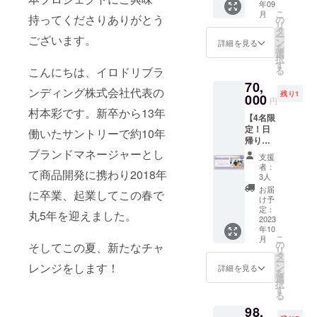
大阪・
Brandin
月）
限定
めにお
も！？
年09
いのグ
聴期
ドライ
メール
しやす
ており
のグ
札幌の3
g（株）
※zoom
こ
で“ブラ
召し上
月
夫婦漫
リーン
持ってくださりありがとう
限：開
フラ
の
にてお
い場、
ませ
リーン
都市で
代表 村
URL等
リ
ンドア
がりく
才をお
を贈ろ
催日よ
ワーを
タ
送りし
そして
ん。 ※
ライフ
延べ400
本彩
当日の
ー
イデン
ださい
ございます。
楽しみ
う！植
り1ヶ
お届け
ン
ます。
仲間た
詳細を見る
オンラ
コー
名超の
④9/14
詳細ご
を
ティ
賞味期
くださ
物
月）
しま
選
※購入後
ちと共
インイ
ディ
卒業生
（木）
案内は8
択
ティ
限：1ヶ
い。聞
（大）
※zoom
す！
す
のチ
創する
ベント
ネー
を輩
13時〜
月上旬
こんにちは、イロドリブラ
る
PDF（2
月 原産
いてみ
＜プ
URL等
「ヒュ
ケット
場とし
参加者
ターが
出。 ※
ビジネ
頃、
0ページ
地：エ
たい質
70,
レート
当日の
ッゲの
のキャ
ても活
限定
セレク
ンディング株式会社代表の
開催日
スのブ
メール
程度の
チオピ
問も大
残り1
にお名
000
詳細ご
森から
ンセル
用いた
で“ブラ
ト！迷
円
より3営
レイク
にてお
資
ア、ブ
募集！
前刻印
案内は8
始まる
は原則
だきた
村本彩です。新卒から13年
ンドア
わなく
業日以
スルー
送りし
料）”を
ラジ
※夫婦で
【4名限
＞
月上旬
コミュ
対応し
いの
イデン
て安
内に
を起こ
ます。
データ
ル、ペ
一緒に
定！日
special
働いたサントリーで約10年
頃、
ニティ
ており
で、そ
ティ
心！ こ
アーカ
す秘策
※購入後
でご提
ルー、
ご視聴
帰り企
thanks
メール
の輪を
ませ
んな想
ティ
れから
イブ配
オン
のチ
供（後
ホン
される
画！】
ブランドマネージャーとし
！ ＜詳
にてお
広げて
ん。 ※
いも込
PDF（2
始まる
支援
信予定
リーワ
ケット
日メー
ジュラ
場合
村本が
細＞
送りし
いく企
オンラ
めて 新
者：
0ページ
ヒュッ
（視聴
ンパー
のキャ
て商品開発に携わり2018年
ルでご
ス ※
も、1支
駅まで
ヒュッ
ます。
画やイ
3人
インイ
たに可
程度の
ゲの森
期限：
トナー
ンセル
案内）
コー
援で大
お迎え
ゲの森
※購入後
ベント
ベント
能性を
お届
資
の物語
開催日
ズ
に卒業、起業してこの春で
は原則
ヒーは
丈夫で
＆一緒
オープ
のチ
の拡充
け予
参加者
広げて
料）”を
をご支
より1ヶ
（株）
対応し
豆のま
す。
にドラ
ンのお
定：
ケット
に利用
限定
いくた
丸5年を迎えました。
データ
援いた
月）
代表取
ており
までの
※zoom
イブ！
2023
祝いに
のキャ
してほ
で”ヒュ
めに“ブ
でご提
だいた
※zoom
締役 海
ませ
お届け
年10
URL
北杜市
何かプ
ンセル
しい」
ッゲの
ラン
供（後
植物と
URL等
江田和
こ
ん。 ※
月
になり
等、当
を味わ
レゼン
の
は原則
と純粋
そしてこの夏、新たなチャ
森ブラ
ディン
日メー
ともに
当日の
記さん
リ
オンラ
ます。
日の詳
いなが
トを贈
タ
対応し
に応援
ンド
グをし
ルでご
育んで
詳細ご
×irodori
ー
インイ
※お届け
細ご案
ら対話
レンジをします！
りた
ン
ており
した
詳細を見る
ブッ
てもら
案内）
いきま
案内は8
Brandin
を
ベント
先住所
内は8月
しよ
い！と
選
ませ
い！と
ク”を
いたい
す。
月上旬
g（株）
択
参加者
にお間
上旬
う ラ
思って
す
ん。 ※
思って
PDF
方（ご
※specia
頃、
代表 村
る
限定
違いが
頃、
ンチ・
くださ
オンラ
くださ
データ
依頼者
l
メール
本彩
で“ブラ
ないよ
98,
メール
スイー
る方向
インイ
る方へ
でプレ
様）”と
thanks