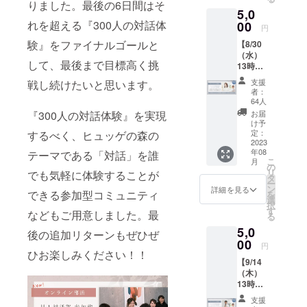
テリア
津田賀
りました。最後の6日間はそ
なの
スク
けてきた。
5,0
コー
央さん
か？」
リーン
れを超える『300人の対話体
ディ
現在では、
00
×irodori
）を掲
・ホワ
円
ネータ
社村本
げて、
イト
生き方・
験』をファイナルゴールと
【8/30
大塚彬
彩 ＜開
対話を
ボード
キャリアの
（水）
子
催日時
通して
・トイ
して、最後まで目標高く挑
13時】
×irodori
＞ 2023
領域にもブ
自分の
レ ・会
ヒュッ
Brandin
年8月17
意見を
議室 (最
支援
戦し続けたいと思います。
ランディン
ゲの森
gアート
日
広げ深
者：
大6人)
誕生秘
グを展開す
ディレ
（木）
64人
めると
・個室
話トー
クター
13:00〜
『300人の対話体験』を実現
いうマ
お届
るととも
ブース
ク
安間祥
15:00 ※
け予
ニアッ
・エア
に、宿泊機
ショー
子
定：
するべく、ヒュッゲの森の
オンラ
クな企
コン
第2弾
2023
×irodori
能付きワ―
イン配
画
年08
テーマである「対話」を誰
（オン
Brandin
信のみ
（笑）
ケーション
こ
月
ライン
g代表村
の
（アー
を＜3ヶ
リ
でも気軽に体験することが
＆交流ス
配信）
本彩 ＜
タ
カイブ
月限定
ー
（株）
イベン
ン
配信あ
詳細を見る
ペース
のオン
できる参加型コミュニティ
を
コア
トテー
選
り） ＜
ライン
「ヒュッゲ
択
エッセ
マ＞
す
オープ
部活＞
などもご用意しました。最
る
ンス代
の森
ヒュッ
ニング
として
5,0
表取締
ゲの森
後の追加リターンもぜひぜ
イベン
ご用意
Hostel&Work
役 山田
00
建物ブ
ト詳細
しまし
円
space」の建
眞佑里
ひお楽しみください！！
ラン
＞ 最前
た。
【9/14
さん
ディン
設・運営に
線でご
ジャッ
（木）
×irodori
グ＆デ
活躍さ
ジのな
向け奔走し
13時】
Brandin
ザイン
れなが
い対話
ヒュッ
ている。プ
g（株）
＜開催
ら、コ
とはど
支援
ゲの森