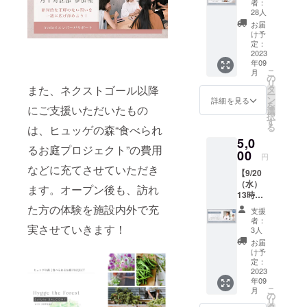
代表 村
日時＞
ロナ前
者：
ライベート
ういう
誕生秘
本彩 ＜
2023年
28人
からい
ものな
では2児の
話トー
トーク
8月23日
ち早く
お届
のか？
ク
テーマ
母。2022年
（水）
け予
ライフ
自分の
ショー
＞ 本音
定：
13:00〜
シフト
意見を
より山梨県
第3弾
2023
に気づ
15:00 ※
された
育てる
年09
北杜市に移
（オン
き望む
オンラ
お二人
とはど
こ
月
ライン
人生を
の
イン配
住。
との
ういう
リ
配信）
切り拓
また、ネクストゴール以降
タ
信のみ
トーク
ことな
ー
オン
くため
ン
（アー
詳細を見る
イベン
のか？
を
にご支援いただいたもの
リーワ
に必要
選
カイブ
ト。 ・
など、
択
ンパー
なこと
す
配信あ
東京
これか
る
は、ヒュッゲの森“食べられ
トナー
＜開催
り） ＜
じゃな
らの時
5,0
ズ
日時＞
イベン
い場所
代に必
るお庭プロジェクト”の費用
（株）
00
2023年
ト詳細
を選ん
円
要な感
代表取
8月30日
＞
だ理由
などに充てさせていただき
性を
【9/20
締役 海
（水）
ヒュッ
・なぜ
使った
（水）
江田和
13:00〜
ます。オープン後も、訪れ
ゲの森
そこま
思考力
13時】
記さん
15:00
の構想
でし
を養い
ヒュッ
×irodori
た方の体験を施設内外で充
＊オン
が具体
て？ ・
支援
たい人
ゲの森
Brandin
ライン
的に動
者：
自分の
へ。 自
実させていきます！
誕生秘
g（株）
配信
3人
き出し
人生に
分とは
話トー
代表 村
（アー
たの
お届
とって
違う業
ク
本彩 ＜
カイブ
け予
は、
大切な
種・価
ショー
トーク
定：
配信あ
2021年
ものは
値観の
第4弾
2023
テーマ
り） ＜
春。そ
何なの
人が集
年09
（オン
＞ ビジ
トーク
こから
か ・二
い、対
こ
月
ライン
ネスの
の
ショー
土地の
拠点生
話し、
リ
配信）
ブレイ
タ