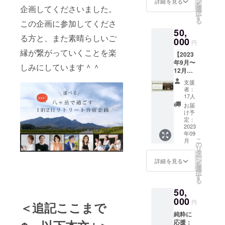
宿泊総
トデザ
ン
インを
させて
詳細を見る
様々な
う、こ
かった
を
ため、
業家を
の安定
物
企画してくださいました。
支配人
イナー
選
担当し
いただ
プロ
れから
村本
択
開業し
支える
を実
（小）
秘書を
津田賀
す
ながら
くお名
ジェク
どんど
家。さ
る
てから
この企画に参加してくださ
人向け
現。過
＜プ
経て、
央さん
デザイ
前（会
トに参
ん想い
まざま
法人化
コミュ
50,
去300名
レート
30歳で
×irodori
ンの基
社名も
画。
を形に
な環境
る方と、また素晴らしいご
を目指
ニティ
以上の
にお名
000
銀行国
社村本
礎を身
可）を
2022年
してい
円
の変化
す個人
Swing
クライ
前刻印
際部に
彩
に着け
記載し
4月、ク
きたい
縁が繋がっていくことを楽
に対し
事業主
運営/感
【2023
アント
＞
転職。
②8/23
た後、
てくだ
リエイ
と思い
て、そ
や法人
性をみ
年9月〜
が月商
special
女性初
（水）
web 業
さい。
しみにしています＾＾
ター向
ますの
れぞれ
のため
がいて
12月】
100万
thanks
の海外
13時〜
界へ。
お名前
けコ
で楽し
どんな
の税理
自分に
スペ
円〜
！ ＜詳
投資及
ヒュッ
個人・
のご紹
ワーキ
みにし
支援
想い
士とし
やさし
シャル
3000万
細＞
び開発
ゲの森
スモー
介を希
者：
ングス
ていた
で、ど
て、と
くなれ
企
円の売
ヒュッ
担当者
建物ブ
17人
ルビジ
望され
ペース
だける
んな対
もにビ
る手帳
画！！
上の安
ゲの森
とな
ラン
ネス
ない方
お届
「PILE
と嬉し
話を交
ジネス
pure
対話を
定に成
オープ
る。海
ディン
け予
オー
は、無
」を横
いで
わしな
の飛躍
life
通して
功。
ンのお
定：
外ホテ
グ＆デ
ナー向
しとご
浜に新
す。 ＜
がら進
を目指
diary開
価値創
2023
zoom面
祝いに
ル開発
ザイン
けに
記載く
たに立
寺崎
んでき
す経営
年09
発/著書
造をし
談を24
何かプ
プロ
一級建
ツール
ださ
ち上
コー
たの
こ
月
のサ
『人生
ていく
時間365
レゼン
の
ジェク
築士/イ
デザイ
い。 ※
げ。 ※
ヒーさ
か？そ
リ
ポート
の純度
ブラン
日完全
トを贈
タ
トに携
ンテリ
ンやデ
掲載
開催日
んのご
して、
ー
を行
が上が
ディン
自動化
りた
ン
わり、
アコー
詳細を見る
ザイン
後、お
より3営
紹介＞
変化を
を
う。ま
る手帳
グプロ
させる
い！と
選
社長賞
ディ
ノウハ
礼の
業日以
HP：
プラス
択
た、法
術』
ジェク
「teban
思って
す
受賞。
ネータ
ウを提
メール
内アー
https://t
に活か
る
人や個
『KPI・
トに参
asuシス
くださ
スイス
大塚彬
供。
を送ら
カイブ
erasaki
し仕事
人事業
50,
目標必
加した
テム」
る方向
のプラ
子
ファッ
せてい
配信予
coffee.
もパー
主の顧
達の動
い方を
000
も開
けに、
イベー
×irodori
ション
ただき
円
定（視
com/
＜追記ここまで
トナー
問契約
画マー
募集し
発。 ※
施設内
トバン
Brandin
誌のよ
ます。
聴期
Instagr
シップ
だけで
純粋に
ケティ
ます！
開催日
外を彩
クにも
gアート
うな、
※掲載期
限：開
am：
もどん
なく、
応援：
ング 成
＜イベ
より3営
り豊か