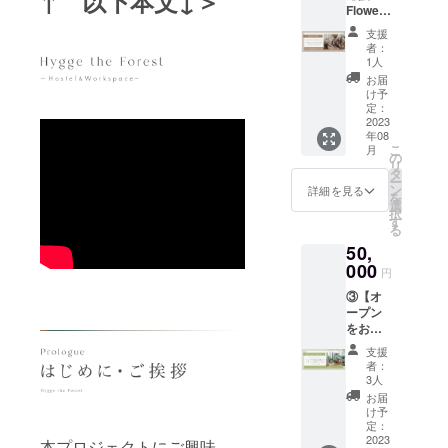
↑ 以下本文↓＞
携わ
ディレ
素材を
間：最
催日よ
https://
どん好
個人事
Flowers
功の最
ント主
業日以
に演出
り、経
クター
生かし
低1年間
り1ヶ
www.in
転させ
業主向
for
新メ
催＞
内に
するグ
営者や
安間祥
たシン
支援
月）
stagra
ていく
けの講
Lena ド
ソッ
irodori
アーカ
リーン
大富豪
子
者：
プルだ
※zoom
m.com/
秘訣と
座を開
ライフ
ド』
Brandin
イブ配
で気持
1人
の相談
×irodori
けどセ
URL等
terasak
は？？
講。確
ラワー
YouTub
g株式会
信予定
ちを届
役とな
Brandin
お届
ンスの
当日の
icoffee
村本彩
定申告
（ヒュ
eチャン
社 ＜詳
（視聴
けるプ
け予
る。 自
g代表村
いいデ
詳細ご
_kobuc
にとっ
をゴー
ッゲの
ネル登
細＞ 本
定：
期限：
ランで
分らし
本彩
ザイ
案内は8
hisawa/
てかけ
ルとし
森 近隣
2023
録者1.5
プロ
開催日
す。ご
く幸せ
③8/30
ン、
月上旬
＜商品
がえの
年08
なが
ガイド
万人以
ジェク
より1ヶ
支援く
に生き
（水）
マーケ
頃、
詳細＞
こ
ない存
月
ら、経
マップ
上 ※開
トでは
の
月）
ださっ
ていく
13時〜
ティン
メール
名称：
リ
在であ
営者と
付き）
催日よ
実際に
タ
※zoom
た方の
ための
本音に
グ思考
にてお
コー
ー
る家族
して必
北杜市
り3営業
irodori
ン
URL等
お名前
詳細を見る
「心の
気づき
の結果
送りし
ヒー豆
を
の関係
要とな
で長く
日以内
Brandin
選
当日の
を刻印
学校」
望む人
が出る
ます。
サイ
択
につい
るお金
愛され
アーカ
gがすで
す
詳細ご
した
コア
生を切
デザイ
※購入後
ズ：
る
てお話
の知識
ている
イブ配
にご依
案内は8
ネーム
エッセ
り拓く
ンが強
のチ
160mm
させて
50,
を学ぶ
フラ
信予定
頼いた
月上旬
プレー
ンス
ために
み。 ※
ケット
×230m
いただ
オンラ
ワー
000
（視聴
だいて
頃、
トを植
ヒーリ
必要な
円
開催日
のキャ
m 重
きたい
インプ
ショッ
期限：
いる商
メール
物に添
ング実
こと
より3営
ンセル
量：
と思い
③【オ
ログラ
プ
開催日
品をブ
にてお
えさせ
践講座
（株）
業日以
は原則
250g 保
ます！
ープン
ムが大
「Flowe
より1ヶ
ラン
送りし
ていた
を主
コア
内アー
対応し
存方
いつも
をお祝
好評。
rs for
月）
ディン
ます。
だき施
宰。少
エッセ
カイブ
ており
法：高
とは
いの気
※開催日
Lena（
※zoom
グして
※購入後
設内で
数精鋭
ンス代
支援
配信予
ませ
温多湿
ちょっ
持ちを
より3営
フラ
URL等
いきま
のチ
ご紹介
者：
講座に
表取締
定（視
ん。 ※
を避
と違う
届けた
業日以
ワーズ
当日の
す。
3人
ケット
しま
も関わ
役 山田
聴期
オンラ
け、開
村本彩
い！】
内アー
フォー
詳細ご
ヒュッ
のキャ
す。 植
お届
らず6年
眞佑里
限：開
インイ
封後は
の顔が
ヒュッ
カイブ
レ
案内は7
ゲの森
け予
ンセル
物は
間で、
さん
催日よ
ベント
なるべ
見られ
ゲの森
配信予
ナ）」
定：
月下旬
をチャ
は原則
ヒュッ
東京・
×irodori
り1ヶ
参加者
くお早
るか
にお祝
2023
定（視
さんの
本プロジェクトにご興味
頃、
レンジ
対応し
ゲの森