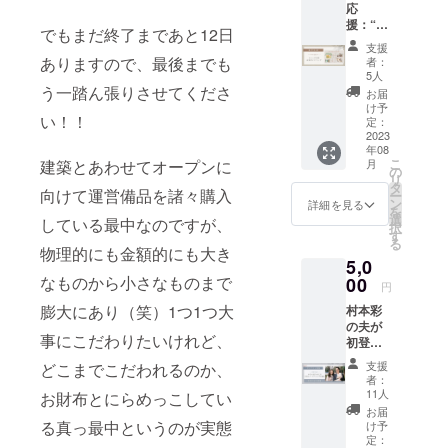
まく
と安間
ト：渡
※2023
応
テーマ
（水）
年目を
いって
祥子と
辺潤平
年10〜
援：“ヒ
＞ 新た
13:00〜
迎える
でもまだ終了まであと12日
いたけ
共にブ
さん＞
12月の
ュッゲ
なチャ
15:00
2019年
れど、
支援
ラン
2000年
3ヶ月、
の森 近
レンジ
＊オン
ありますので、最後までも
春、会
者：
今の自
ディン
（株）
月1回オ
隣ガイ
とお金
ライン
5人
社員時
分では
グの視
大手広
ンライ
ドマッ
う一踏ん張りさせてくださ
のここ
配信
代のお
お届
ここか
点から
告代理
ンで開
プ”を
だけの
（アー
け予
給料程
ら先精
建材や
店入
催しま
い！！
PDF
話 ＜開
定：
カイブ
度が稼
神的に
インテ
社。
す。
データ
2023
催日時
配信あ
げたら
しんど
リアの
2007年
（日時
年08
でお届
＞ 2023
り） ＜
それで
くなる
セレク
こ
建築とあわせてオープンに
（株）
月
未定、
けしま
年9月27
の
トーク
いいと
んだろ
ト・デ
リ
渡辺潤
参加者
す！
日
タ
セミ
思って
う
向けて運営備品を諸々購入
ザイン
ー
平社設
の希望
「ヒュ
（水）
ン
ナー詳
詳細を見る
いた私
な・・
につい
を
立。広
を伺い
ッゲの
13:00〜
選
細＞ 新
している最中なのですが、
に対し
。そん
て
択
告キャ
ながら
森から
15:00
す
たな
て、当
なこと
ヒュッ
る
ンペー
決定し
始まる
＊オン
物理的にも金額的にも大き
チャレ
時コン
を直感
ゲの森
ンの企
ます）1
5,0
コミュ
ライン
ンジは
サル
的に感
誕生秘
画立案
回2時間
なものから小さなものまで
ニティ
00
配信
誰だっ
ティン
円
じた私
話をお
をはじ
程度を
の輪を
（アー
て不安
グをお
は眞佑
届けし
め、言
膨大にあり（笑）1つ1つ大
想定し
村本彩
広げて
カイブ
が伴う
願いし
里さん
ます。
葉を中
ていま
の夫が
いく企
配信あ
もので
ていた
の元で
事にこだわりたいけれど、
【大塚
心とし
すが、
初登
画やイ
り） ＜
すよ
海江田
心の学
彬子】
たコ
延長す
場！＼
ベント
トーク
ね。で
さんが
支援
どこまでこだわれるのか、
びを始
早稲田
ミュニ
る可能
オンラ
の拡充
ショー
も実際
者：
くだ
め、心
大学理
ケー
性もご
イン夫
に利用
詳細＞
11人
お財布とにらめっこしてい
には、
さった
もビジ
工学部
ション
ざいま
婦対
してほ
2018年
軽やか
お届
一言で
ネスも
建築学
を幅広
す。 ※
談！／
しい」
る真っ最中というのが実態
6月、村
け予
に変化
す。こ
プライ
科卒業
く手掛
ヒュッ
本音で
と純粋
定：
本が起
してい
の一言