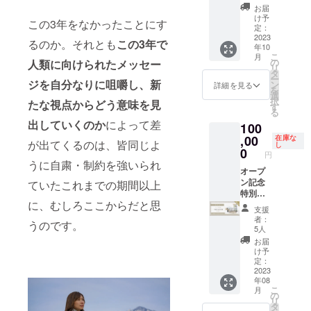
小淵沢
渡辺潤
zoom面
あわせ
Brandin
ゲの森
8:30
にてお
一棟貸
わる
音にピ
予約や
お届
ご希望
駅集合
平社：
談を24
を感じ
g株式会
にて実
近
送りさ
し切
八ヶ岳
ントを
け予
ご利用
のお部
この3年をなかったことにす
（車で
https://
時間365
られる
社代表
施。
隣のパ
せてい
り！リ
リト
定：
合わる
のご案
屋での
お越し
www.w
日完全
社会を
取締役/
（ヒュ
ン屋さ
ただき
トリー
2023
リート
セルフ
内は8月
るのか。それとも
この3年で
ご案内
の方は
atanab
自動化
つく
村本彩
ッゲの
んで朝
ます。
年10
ト企画
合宿 ＜
チュー
上旬
が難し
ヒュッ
ejunpei.
させる
る』を
【吉村
森で実
こ
食
月
※購入後
（川村
イベン
の
人類に向けられたメッセー
ニング
頃、
い場合
ゲの森
jp/ のほ
「teban
vision
知子さ
施する
リ
10:00
のチ
聡子さ
ト内容
タ
を体験
メール
がござ
集合）
ほん
asuシス
に事業
ん プ
場合
ー
朝
ケット
ん＆中
ジを自分なりに咀嚼し、新
＞ 毎回
ン
するこ
詳細を見る
にてお
いま
BOOKS
テム」
を行
ロ
は、そ
を
ワーク
のキャ
根えい
大人気
選
とで、
送りし
す。あ
12:30
&COFF
も開発
う。 事
フィー
の日の1
択
たな視点からどう意味を見
ンセル
こさ
のcoco
す
自分が
ます。
らかじ
ランチ
EE：
＜開催
業主向
ル】
泊2日宿
る
12:00
は原則
ん・小
主催リ
なぜ生
※ご予約
めご了
https://
日時＞
けコ
2018年
泊権を
出していくのか
によって差
解散
対応し
100
淵沢駅
トリー
まれて
状況に
承くだ
13:30
www.no
開催日
ミュニ
に税理
無料プ
予定
ており
送迎付
,00
トイベ
在庫な
きたか
より、
が出てくるのは、皆同じよ
さい。
栄養と
hohonb
時：
ティfor
士事務
レゼン
※当日
し
ませ
き）
ントが
0
を見つ
ご希望
▼お部
円
ダイ
ooks.jp/
2023年
you・起
所を退
ト！）
の流れ
ん。 ※
ヒュッ
ヒュッ
けにい
うに自粛・制約を強いられ
のお部
屋の紹
エット
※お届け
9月14日
業家を
職し、
＊2023
及び詳
本企画
ゲの森
オープ
ゲの森
く1泊2
屋での
介 本リ
のミニ
先住所
（木）
支える
独立起
年10月
しいご
の様子
が撮影
ン記念
ていたこれまでの期間以上
で初開
日のリ
ご案内
ターン
講座
にお間
〜15日
人向け
業。ビ
再開予
利用に
を撮影
スタジ
特別割
催！
トリー
が難し
限定で
14:30
違いが
（金）
コミュ
ジネス
定の新
ついて
する可
に、むしろここからだと思
オに！
引！1棟
「わた
ト 。
い場合
全部屋
支援
リリー
ないよ
＊宿泊
ニティ
拡大の
ナチュ
のご案
能性が
自分の
貸宿泊
し」を
「これ
がござ
者：
9,500円
ススト
うご確
費・
Swing
ため、
ラルブ
うのです。
内は
ござい
魅力を
権 (有効
存分に
は私の
5人
いま
（税
レッチ
認の
ディ
運営/感
開業し
ラン
メール
ます。
引き出
期限：
癒や
役割
す。あ
お届
込）に
でリフ
上、ご
ナー込
性をみ
てから
ディン
にてお
撮影し
す ヘア
2023年
し、自
だ」
け予
らかじ
てご利
レッ
購入お
み ＜タ
がいて
法人化
グサー
送りし
た内容
メイク
12月31
分の制
定：
「これ
めご了
用いた
シュ
願いい
イムス
自分に
を目指
ビスも
ます。
は
付き撮
日まで)
2023
限を解
が私の
承くだ
だけま
15:30
たしま
ケ
やさし
す個人
期間中
※購入後
ヒュッ
年08
影会合
1泊2日
き放
考え
さい。
す。 ※
手作り
す。 ※
ジュー
くなれ
事業主
は無料
こ
のチ
月
ゲの森
宿 ＜イ
（最大9
ち、
の
だ」と
▼お部
通常価
低糖質
お届け
ル＞
る手帳
や法人
で並行
リ
ケット
のHPの
ベント
名）
「あり
タ
思って
屋の紹
格：