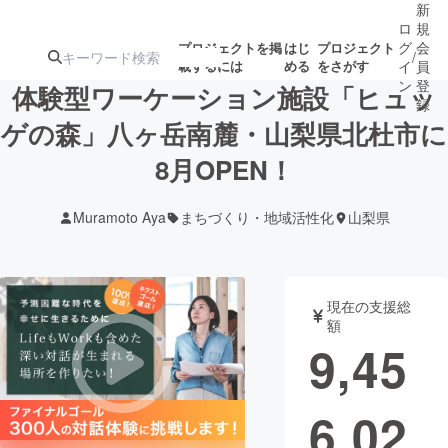
新
ロ
規
グ
会
プロジェクトを掲
はじ
プロジェクト
/
載するには
める
をさがす
イ
員
ン
登
体験型ワーケーション施設「ヒュッ
録
ゲの森」八ヶ岳南麓・山梨県北杜市に
8月OPEN！
人気のプロ
注目のリ
注目の新着プロ
募集終了が近いプ
もうすぐ公開
ジェクト
ターン
ジェクト
ロジェクト
されます
Muramoto Aya
まちづくり・地域活性化
山梨県
アート・写真
音楽
現在の支援総
テクノロジー・ガジェット
ゲーム・サ
額
9,45
映像・映画
書籍・雑誌
6,02
ビジネス・起業
チャレンジ