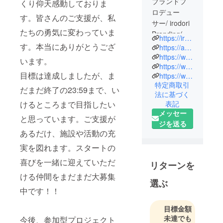
ブランドプ
くり仰天感動しておりま
ロデュー
す。皆さんのご支援が、私
サー/ irodori
たちの勇気に変わっていま
Branding(株)
https://irodori-branding.com
代表
す。本当にありがとうござ
https://ameblo.jp/colorfulfull-life/
https://www.youtube.com/channel/UCyQd_rIgKkS3wNcpxo6-ngA
います。
https://www.instagram.com/ayaaa_muramoto/
1982 年福岡
目標は達成しましたが、ま
https://www.facebook.com/aya.muramoto.96
県生まれ。
特定商取引
九州大学経
だまだ終了の23:59まで、い
法に基づく
済学部卒業
けるところまで目指したい
表記
後、サント
メッセー
と思っています。ご支援が
リー(株)(現
ジを送る
あるだけ、施設や活動の充
サントリー
HD)入社。営
実を図れます。スタートの
業を経たの
喜びを一緒に迎えていただ
リターンを
ち、マーケ
ける仲間をまだまだ大募集
ティング部
選ぶ
門に異動。
中です！！
ブランドマ
目標金額
ネージャー
未達でも
今後、参加型プロジェクト
としてビー