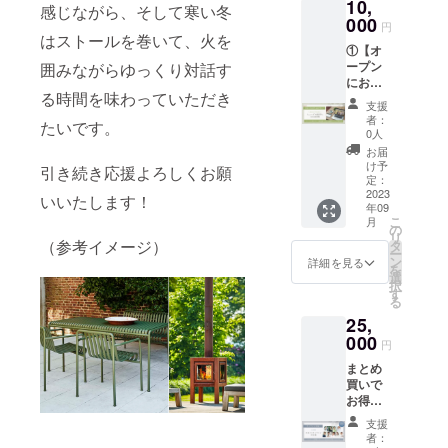
住。 眞
住宅の
10,
＜トー
コー
URL等
家の
どん想
感じながら、そして寒い冬
くだ
ライア
起こし
佑里さ
仕事を
クゲス
ヒー店
000
当日の
パート
いを形
さって
円
ントさ
てくだ
んとの
始めて
ト：津
である
はストールを巻いて、火を
詳細ご
ナー
にして
いる影
んを抱
さった
出会い
17年、
①【オ
田賀央
寺崎
案内は8
シップ
いきた
の立役
えなが
海江田
なくし
トータ
ープン
囲みながらゆっくり対話す
さん＞
コー
月上旬
につい
いと思
者が知
らも毎
さんと
ては
ルで携
にお祝
2001年
ヒーさ
頃、
て赤
います
子さん
月のよ
共に当
る時間を味わっていただき
ヒュッ
わった
いの気
（株）
んの浅
メール
裸々対
ので楽
です。
支援
うに世
時を振
ゲの森
家づく
持ちを
東急
煎り
にてお
談！対
しみに
者：
今回の
界を旅
たいです。
り返り
誕生も
りは170
届けた
エー
コー
送りし
談相手
0人
してい
ヒュッ
しなが
なが
なかっ
件以
い！】
ジェン
ヒー豆
ます。
には初
ただけ
お届
ゲの森
ら仕事
ら、ビ
たと言
上。
ヒュッ
シー入
250gを
※購入後
登場の
け予
ると嬉
引き続き応援よろしくお願
立ち上
をする
ジネス
える、
たった
ゲの森
社、
お届け
定：
のチ
夫を迎
しいで
げにお
コーチ
のブレ
自分の
ひとつ
HPにお
2023
SONY
しま
ケット
えて、
いいたします！
す。 ※
いて
の本橋
イクス
心が本
年09
の家
名前掲
を経て
す！
のキャ
起業の
お届け
は、銀
へいす
こ
ルーに
月
当に望
を、愛
載
これか
「ヒュ
の
ンセル
道を選
は8月末
行から
けさん
リ
必要な
む方向
で溢れ
special
（参考イメージ）
らの新
ッゲの
タ
は原則
んだ妻
より順
融資を
と、新
ー
視点を
へ進め
る場所
thanks
しい
森から
ン
対応し
との
詳細を見る
次お届
いただ
たな
を
お届け
るよう
に。そ
！ ＜詳
ワーク
始まる
選
ており
パート
けいた
くとい
チャレ
択
してい
になっ
んな想
細＞
スタイ
コミュ
す
ませ
ナー
しま
うビジ
ンジが
る
きま
た激動
いを
ヒュッ
ル／ラ
ニティ
ん。
シップ
す。
ネスの
大好物
す。人
の2年間
25,
もっ
ゲの森
イフス
の輪を
を夫目
※PDF
新たな
の村本
数限定
を共に
て、屋
オープ
000
タイル
広げて
線から
データ
円
フェー
で、不
で公開
振り返
号を
ンのお
を考
いく企
徹底解
含めご
ズを迎
安を軽
コンサ
りなが
まとめ
「アイ
祝いを
え、
画やイ
剖して
案内は
えまし
やかに
ルも行
ら、本
買いで
エ」と
した
2015年
ベント
いく企
メール
た。事
超えて
います
音に気
お得！
し、家
い！と
に長野
の拡充
画で
にてお
業拡大
いく秘
のでお
づき望
下記、6
づくり
思って
県富士
に利用
す。
送りし
支援
や新た
訣をお
楽しみ
む人生
回のす
を通し
くださ
見町へ
してほ
2018
者：
ます。
なチャ
届けし
に！