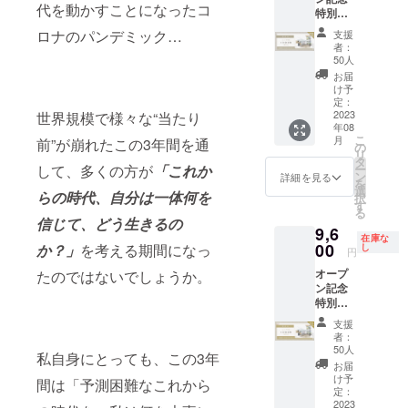
よ 【い
いで
とも言
に、深
して質
ていな
転：借
（軽
代を動かすことになったコ
特別割
くとう
す。 ＜
える集
い対話
の高い
い村本
金２０
食）
引！1泊
ひさよ
渡辺潤
客につ
を通し
対話の
彩の6ヶ
００万
15:30
ロナのパンデミック…
支援
宿泊権
さんプ
平さん
いての
て本当
パワー
月個別
を１
ビジュ
者：
(有効期
ロ
＞ 1977
参加者
の望み
を体験
コンサ
０ヶ月
50人
アルブ
限：
フィー
年千葉
さんの
や行動
する1泊
ルティ
で完
ラン
お届
2023年
ル】
県船橋
現状を
を阻害
2日の少
ングを
済、ブ
け予
ディン
12月31
日々頑
市生ま
ヒアリ
するも
人数合
今回限
定：
ラック
グ濃密
日まで)
2023
世界規模で様々な“当たり
張る女
れ。早
ングし
のに気
宿。 会
りで限
リスト
コンサ
年08
まずは
性達を
稲田大
ながら
づき1日
社員か
定復
からブ
ルティ
こ
月
前”が崩れたこの3年間を通
シンプ
身体・
学卒業
徹底コ
で人生
ら独立
活！こ
の
ラック
ング①
リ
ルに
心・運
後、
ンサル
を変革
する時/
のクラ
タ
カード
して、多くの方が
「これか
ー
ヒュッ
動で
2000年
ティン
させて
新たな
ウド
ン
へ 。
詳細を見る
18:00
を
ゲの森
トータ
に大手
グを行
いきま
ジャン
ファン
選
さっ
ディ
らの時代、自分は一体何を
択
を体験
ルサ
広告代
いま
す。頑
ルの仕
ディン
す
きーの
ナー
る
してみ
ポート
理店に
す。次
張って
事に
グだけ
コンサ
信じて、どう生きるの
9,6
たい方
する小
入社。
はいつ
行動し
チャレ
のスペ
ルは結
在庫な
へ！
00
か？」
を考える期間になっ
桃堂サ
2007年
あるか
ている
ンジす
シャル
し
果が出
「ヒュ
円
チェッ
ロンの
に
分から
のにな
る時/初
企画と
ると口
ッゲの
オープ
たのではないでしょうか。
クイン
オー
（株）
ないこ
かなか
めて広
してご
コミで
森オリ
ン記念
15時、
ナーセ
渡辺潤
の機会
思うよ
告に
用意し
広が
ジナル
特別割
チェッ
ラピス
平社設
をお見
うな結
チャレ
まし
り、現
レシ
引！1泊
クアウ
ト。幼
立。広
逃しな
果につ
ンジす
た。 ご
在まで
ピ」を
支援
宿泊権
ト翌日
少期か
告キャ
く！ ＜
ながら
る時/一
依頼い
に、の
者：
共有
(有効期
10時 ＜
らぽっ
ンペー
主催メ
ない
人で
ただい
50人
べ700人
キッチ
私自身にとっても、この3年
限：
詳細＞
ちゃり
ンの企
ンバー
方・現
やって
た方の
以上の
お届
ンで皆
2023年
※お食事
人生を
画立案
＞ オン
状を打
いる
状況に
け予
女性の
間は「予測困難なこれから
でクッ
12月31
サービ
定：
歩んで
のみな
リーワ
破する
フェー
応じ
「自分
キング
日まで)
2023
スはご