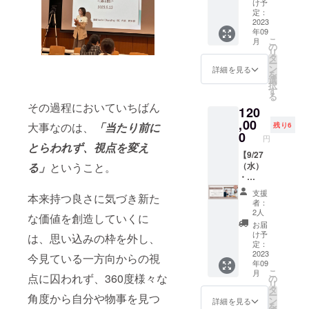
画で
「ヒュ
誕生秘
合宿
軽やか
濃密な
け予
＆対話
送りし
応じ
す。実
ッゲの
話トー
（小淵
に望む
定：
時間を
17:00〜
ます。
て、変
は
森から
ク
沢駅送
2023
未来を
過ごせ
小淵
※海外へ
更にな
年09
irodori
始まる
ショー
迎付
叶えに
ること
沢駅解
品物の
こ
る場合
月
代表村
コミュ
第3弾現
き） 本
きませ
の
間違い
散（参
発送は
リ
がござ
本も
ニティ
地参加
橋へい
んか？
タ
なし！
考：
行って
ー
いま
３ヶ月
の輪を
権付き
すけさ
＜主
ン
＜開催
詳細を見る
17:12小
おりま
を
す。 ※
の講座
広げて
＜イベ
ん＆村
催メン
選
日時＞
渕沢
せん。
択
期間中
を受講
いく企
ント内
本彩 1
バー＞
す
2023年
発ー
海外在
る
プロ
し-4kg
画やイ
容＞
日で人
株式会
8月23日
19:08新
その過程においていちばん
住で純
ジェク
120
！普段
ベント
ヒュッ
生を変
社
（水）-
宿着）
粋に応
ト
はセミ
の拡充
ゲの森
革させ
,00
Growup
24日
大事なのは、
「当たり前に
※小淵沢
残り6
援くだ
チャッ
ナーか
に利用
に宿泊
ていく
代表取
0
（木）
駅まで
円
さる方
トのグ
会員制
してほ
して質
濃密
締役
とらわれず、視点を変え
＊宿泊
の交通
に
ループ
でしか
しい」
の高い
コーチ
【9/27
﨑本 正
費・
費は各
は“ヒュ
に参加
る」
ということ。
体験で
と純粋
対話の
ング合
（水）
俊 【﨑
ディ
自でご
ッゲの
いただ
きな
に応援
パワー
宿 ＊
・
本 正俊
ナー込
負担く
森 近隣
く予定
い、ひ
した
を体験
9/20
28（木
さんプ
み ＜主
ださ
支援
ガイド
です。
本来持つ良さに気づき新た
さよさ
い！と
する1泊
ヒュッ
）】8名
ロ
催メン
い。 ※
者：
マッ
詳細は8
んの作
思って
2日の少
ゲの森
限定！
フィー
バー＞
2人
宿泊は
な価値を創造していくに
プ”、“
月上旬
るお料
くださ
人数合
誕生秘
宿泊型
ル】
村本
ついて
お届
ヒュッ
頃メー
理を直
る方へ
宿型企
話トー
合宿
長女起
彩：
け予
おりま
は、思い込みの枠を外し、
ゲの森
ルにて
伝にレ
感謝の
画で
ク
（小淵
業家プ
定：
irodori
せんの
ブラン
ご連絡
ク
メッ
す。
ショー
沢駅送
2023
ロ
今見ている一方向からの視
Brandin
で、終
ドアイ
いたし
年09
チャー
セージ
irodori
第4弾現
迎付
デュー
g株式会
了後宿
デン
こ
ます。
月
してい
と共
社が集
地参加
き） 税
点に囚われず、360度様々な
サー 株
の
社代表/
泊をご
ティ
リ
ただけ
に、北
客に困
権付き
理士吉
式会社
タ
ブラン
希望の
ティ資
ー
角度から自分や物事を見つ
ます。
杜市の
ること
＜イベ
村知子
Growup
ン
ドプロ
詳細を見る
場合は
料”を
を