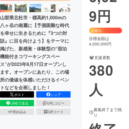
9
円
まちづくり・地域活性化
山梨県北杜市・標高約1,000mの
八ヶ岳の南麗に【予測困難な時代
CAMPFIRE for Social Good
CAMPFIRE Creation
236%
を幸せに生きるために『3つの対
CAMPFIREふるさと納税
machi-ya
コミュニティ
目標金額は
話』に目を向けよう】をテーマに
4,000,000円
掲げた、新感覚・体験型の“宿泊
機能付きコワーキングスペー
支援者数
380
ス”が2023年8月17日オープンし
ます。オープンにあたり、この場
所の価値を体感いただけるイベン
人
トなどを企画しました！
ポスト
シェア
LINEで送る
URLコピー
募集終了まで残
埋め込み
QRコード
り