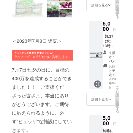
詳細＞
選定、
活のリ
同じ
ー
feppine
クス
ン
「彩さ
詳細を見る
プロ
アル ・
テーマ
を
ss（株
ルーを
選
ん、こ
ジェク
地域に
に対す
択
）代表
起こす
す
のまま
トチー
も仕事
る様々
る
取締役
秘策 ＜
ではこ
ムの発
を持つ
な考え
5,0
本橋へ
開催日
れから
足など2
理由 な
方に触
いすけ
00
時＞
の急な
年の年
円
ど普段
れるこ
さん
2023年
坂道を
月を経
なかな
とで思
【9/27
×irodori
9月14日
登るの
てこの
か直接
考の柔
＜2023年7月8日 追記＞
（水）
Brandin
（木）
は辛す
夏オー
伺うこ
軟性や
13時】
g（株）
13:00〜
ぎる」
プンを
とので
新しい
ヒュッ
代表 村
15:00
起業し
迎えま
支援
きない
選択肢
ゲの森
本彩 ＜
＊オン
て2年目
者：
す。
リアル
が生ま
誕生秘
トーク
ライン
21人
の2019
irodori
な裏話
れる、
話トー
テーマ
配信
年夏、
お届
Brandin
が大放
そんな
7月7日七夕の日に、目標の
ク
＞ 不安
（アー
け予
持ち前
gとして
出する
場に
ショー
を軽や
定：
カイブ
の馬力
は初の
こと間
400万を達成することができ
なった
第5弾
2023
かに超
配信あ
で走り
施設建
違いな
ら嬉し
年09
（オン
えてい
り） ＜
続けて
ました！！！ご支援くだ
築で、
し。
こ
いで
月
ライン
く！ 脳
の
トーク
きた私
右往左
オープ
リ
す。 あ
配信）
と心の
タ
ショー
さった皆さま、本当にあり
に眞佑
往しな
ン当日
ー
なたと
税理士
メカニ
ン
詳細＞
詳細を見る
里さん
がら歩
の熱気
を
意見交
吉村知
がとうございます。ご期待
ズム解
選
「村本
がかけ
んでき
と共に
択
換でき
子さん
説セミ
す
さんな
てくだ
た2年間
お楽し
る
るのを
に応えられるように、必
×irodori
ナー ＜
らもっ
さった
を共に
みくだ
楽しみ
5,0
Brandin
開催日
と行け
言葉で
してき
さい！
ず“ヒュッゲ”な施設にしてい
にして
g代表村
00
時＞
ます
す。事
円
た、大
＜トー
いま
本彩 ＜
2023年
よ」 起
業はう
塚彬子
きます。
クゲス
す！
純粋に
トーク
9月20日
業して2