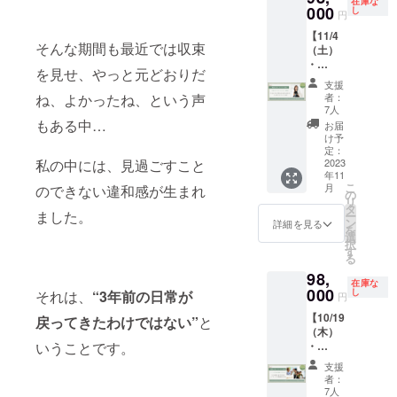
常の食
日経広
ト 独自
す。 ＜
すこと
す。半
ジュー
在庫な
forest.c
わたし
000
用可能
し
してい
事を整
告賞、
の集客
主催メ
ができ
年後に
円
ル＞
om/facil
リト
です。
ます）
えるメ
ギャラ
の仕組
ンバー
ない事
新たな
ity/ ・当
【11/4
リート
※施設近
※ご宿泊
ソッド
クシー
み化を
＞
業拡大
景色を
12:30
そんな期間も最近では収束
日参加
（土）
in
隣にも
される
で卒業
賞など
2016年
feppine
やチー
見たい
小淵
者様で
・
ヒュッ
お食事
方は
後半年
受賞。
に構築
ss（株
ム化の
方へ！
を見せ、やっと元どおりだ
沢駅集
ご相談
5（日）
ゲの森
可能な
チェッ
間のリ
2017年
し、
）代表
悩み、
＊月に
支援
合（車
の上、
】7名限
～役割
お店が
ね、よかったね、という声
クイン
者：
バウン
より山
58ヶ月
取締役/
新たな
1-2回
でお越
部屋割
定！ 一
をおろ
ござい
7人
前から
ドはゼ
梨県北
連続で
本橋へ
チャレ
（1回約
しの方
りを決
棟貸し
して自
もある中…
ます。
コワー
お届
ロ。 ＜
杜市と
月商
いすけ
ンジの
50分）
は
定しま
切り！
分に還
（周辺
け予
キング
開催日
東京の
1000万
さん
裏で気
のコン
ヒュッ
す ・
リト
る旅～
定：
案内の
スペー
時＞
二拠点
円以上
irodori
になる
サル
ゲの森
キッチ
私の中には、見過ごすこと
リート
2023
＜イベ
MAPも
スも利
2023年
居住を
の売上
Brandin
お金に
ティン
集合）
ン、
年11
企画
ント内
ご用意
用可能
10月14
開始し
の安定
g（株）
つい
グを行
こ
シャ
月
のできない違和感が生まれ
（coco
容＞
の
してい
です。
日
たの
を実
代表取
て、濃
いま
13:00〜
リ
ワー、
さん・
ヒュッ
タ
ます）
※日程の
（土）
ち、北
現。過
締役/村
密なコ
す。 ＊
ました。
ブ
ー
トイレ
小淵沢
ゲの森
ン
※ご宿泊
詳細を見る
予約や
～15日
杜市に
去300名
本彩
ンサル
チャッ
ロック
を
は共用
駅送迎
に宿泊
選
される
ご利用
（日）
完全移
以上の
【本橋
ティン
トワー
解放
択
になり
付き）
して対
す
方は
のご案
＊宿泊
住。
クライ
へいす
グをお
クで質
17：
る
ます ※
内なる
話や共
チェッ
内は8月
費・３
2022年
アント
けさん
届けし
問し放
00
当日の
98,
クリエ
同作業
クイン
上旬
食、ス
に書店
が月商
プロ
ます。
題 ＊オ
在庫な
18:00
流れ及
イティ
000
を体験
し
それは、
“3年前の日常が
前から
頃、
円
イーツ
「のほ
100万
フィー
＜主催
ンライ
近隣
び詳し
ビティ
する1泊
コワー
メール
込 ＜
ほん
円〜
ル】
メン
ンもし
のお店
いご利
【10/19
を解
戻ってきたわけではない”
と
2日の少
キング
にてお
タイム
BOOKS
3000万
feppine
バー＞
くは対
でディ
用につ
（木）
放！ 自
人数リ
スペー
送りし
スケ
&COFF
円の売
ss株式
税理士
面で行
ナー予
いての
いうことです。
・
由に自
トリー
スも利
ます。
ジュー
EE」を
上の安
会社代
吉村知
う場合
定
ご案内
20（金
己表現
ト企画
用可能
※ご予約
支援
ル＞
開業。
定に成
表取締
子さん
は
～ 宿泊
はお
）】7名
できる
で
です。
者：
状況に
12:00
（株）
功。
役 『し
irodori
ヒュッ
～
メール
限定！
私に変
す。 本
7人
※日程の
より、