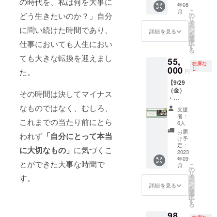
きた
らず、
ンパー
突破口
ズから
て、半
の時代を、私は何を大事に
らしく
予定
年08
まずは
ざいま
が、42
コーポ
トナー
がほし
外注や
年間マ
幸せに
〜 宿
こ
月
シンプ
どう生きたいのか？」自分
せん
の
歳でダ
レート
ズ株式
い方・
チーム
ンツー
成功す
泊 〜
リ
ルに
が、ラ
タ
イエッ
スロー
会社代
良い意
化に踏
マンで
る」を
8:30 近
ー
に問い続けた時間であり、
ヒュッ
イフ棟
ン
トを決
ガンの
表取締
味で常
み出す
ブラン
詳細を見る
実現。
隣のパ
を
ゲの森
には
選
意して
策定や
役 / 海江
識の枠
時など
ディン
特に長
ン屋さ
択
仕事においても人生におい
を体験
キッチ
す
半年で
商品・
田和記
を壊し
など、
グの伴
女起業
んで朝
る
してみ
ンが完
14kg
企業の
irodori
て今の
新たな
走をさ
家を成
食
ても大きな転換を迎えまし
55,
たい方
備され
減。周
ネーミ
Brandin
自分を
チャレ
せてい
功へ導
10:00
在庫な
へ！ ＜
000
ていま
し
りから
ング、
g株式会
軽やか
ンジを
ただき
た。
くこと
円
ビジュ
詳細＞
す。簡
痩せる
作詞な
社代表
に超え
軽やか
ます。
を得意
アルブ
【9/29
※お食事
単な調
方法を
ど、言
取締役/
ていき
に超え
2023年
として
ラン
（金）
サービ
理やお
その時間は決してマイナス
教えて
葉を中
村本彩
たい方
ていく
10月再
いる 。
ディン
・
スはご
食事は
欲しい
心とし
【海江
におす
にはお
開予定
＜開催
グ濃密
30（土
なものではなく、むしろ、
ざいま
施設内
と言わ
たコ
田和記
すめ。
金の概
の新ナ
日時＞
支援
コンサ
）】6名
せん
でご利
れ、ダ
ミュニ
さんプ
この合
念や使
チュラ
者：
2023
ルティ
これまでの当たり前にとら
限定！
が、ラ
用可能
6人
イエッ
ケー
ロ
宿に参
い方を
ルブラ
年10月4
ング②
一棟貸
イフ棟
です。
ト講座
ション
フィー
加して
変えて
ンディ
お届
日
われず
「自分にとって本当
し切
には
※施設近
け予
を開
を幅広
ル】 オ
自分の
いく必
ング
（水）
11:30
り！リ
キッチ
定：
隣にも
始。5年
く手掛
ンリー
風向き
要があ
サービ
～5日
に大切なもの」
に気づくこ
解散予
トリー
2023
ンが完
お食事
間で卒
ける。
ワン
を変え
りま
スも6ヶ
（木）
定 ▼施
年09
ト企画
備され
可能な
とができた大事な時間で
業生は
カンヌ
パート
てや
す。普
月の期
＊宿泊
設の詳
こ
月
（縁側
ていま
の
お店が
400人
国際広
ナーズ
る！と
段オ
間中は
費・
細・ア
リ
スペー
す。簡
す。
タ
ござい
超、受
告賞、
株式会
覚悟を
フィ
無料で
ディ
クセス
ー
スneiro
単な調
ン
ます。
詳細を見る
講生は
ACC
社代表
決めた
シャル
並行し
ナー込
方法
を
さん・
理やお
選
（周辺
平均3ヶ
賞、
取締役 /
い方お
な場で
てご利
み ＜
http://h
択
小淵沢
食事は
す
案内の
月で7kg
TCC新
コンサ
待ちし
はなか
用いた
タイム
ygge-
る
駅送迎
施設内
MAPも
減。日
人賞、
ルタン
ていま
なか話
だけま
スケ
the-
98,
付き）
でご利
ご用意