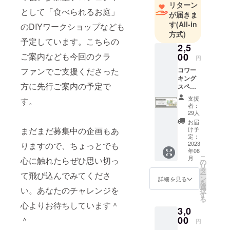
リターン
ル・チュー
として「食べられるお庭」
が届きま
ハイ・リ
す
(All-in
のDIYワークショップなども
キュールな
方式)
予定しています。こちらの
どの新商品
2,5
開発・マー
ご案内なども今回のクラ
00
円
ケティング
ファンでご支援くださった
コワー
戦略 に携わ
キング
方に先行ご案内の予定で
スペー
る。開発・
ス1日利
担当した商
支援
す。
用権
者：
品は約10年
（ワン
29人
ドリン
間で100以
お届
ク付
まだまだ募集中の企画もあ
け予
上。品質だ
き） 利
定：
けでは差別
用期
2023
りますので、ちょっとでも
年08
限：
化が難 しい
こ
月
心に触れたらぜひ思い切っ
2023年
の
時代に、商
リ
12月31
タ
て飛び込んでみてくださ
ー
日 ＜
品の個性を
ン
詳細を見る
を
詳細＞
選
際立たせる
い。あなたのチャレンジを
択
※フリー
す
る
ことでヒッ
アドレ
心よりお待ちしています＾
3,0
スのお
ト商品をつ
席：15
00
＾
円
くり上げて
席、最