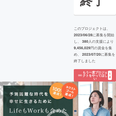
終了
このプロジェクトは、
2023/06/28
に募集を開始
し、
380
人の支援により
9,456,029
円の資金を集
め、
2023/07/20
に募集を
終了しました
もう一度プロジェ
1
クトをやってほし
4
い