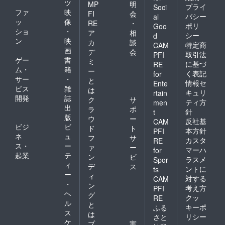
ツ
MP
明
プライ
Soci
ファ
映
FI
会
バシー
al
ッ
像
RE
・
ポリ
Goo
ショ
・
ア
相
シー
d
ン
映
カ
談
特定商
CAM
画
デ
会
取引法
PFI
ゲー
書
ミ
に基づ
RE
ム・
籍
ー
く表記
for
サー
・
と
情報セ
Ente
ビス
雑
は
キュリ
rtain
開発
誌
ク
サ
ティ方
men
出
ラ
ポ
針
t
版
ウ
ー
反社基
CAM
ビジ
ビ
ド
ト
本方針
PFI
ネ
ュ
フ
サ
カスタ
RE
ス・
ー
ァ
ー
マーハ
for
起業
テ
ン
ビ
ラスメ
Spor
ィ
デ
ス
ントに
ts
ー
ィ
対する
CAM
・
ン
考え方
PFI
ヘ
グ
クッ
RE
ル
と
キーポ
ふる
ス
は
リシー
さと
ケ
プ
実