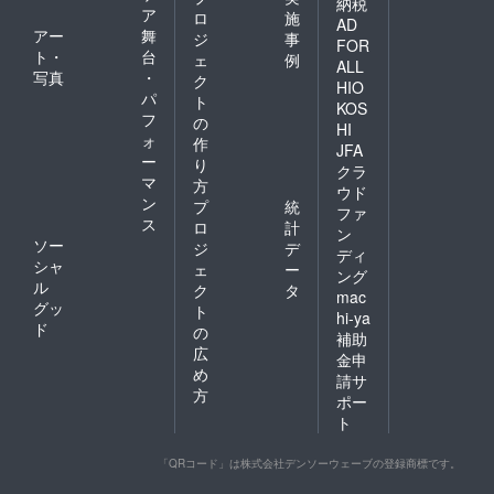
納税
ア
ロ
施
AD
アー
舞
ジ
事
FOR
ト・
台
ェ
例
ALL
写真
・
ク
HIO
パ
ト
KOS
フ
の
HI
ォ
作
JFA
ー
り
クラ
マ
方
ウド
ン
プ
統
ファ
ス
ロ
計
ン
ソー
ジ
デ
ディ
シャ
ェ
ー
ング
ル
ク
タ
mac
グッ
ト
hi-ya
ド
の
補助
広
金申
め
請サ
方
ポー
ト
「QRコード」は株式会社デンソーウェーブの登録商標です。