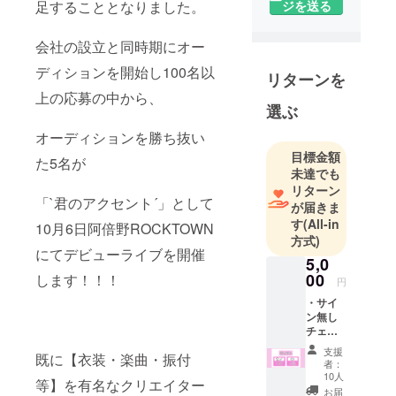
セント‘」で
足することとなりました。
ジを送る
会社の設立と同時期にオー
ディションを開始し100名以
リターンを
上の応募の中から、
選ぶ
オーディションを勝ち抜い
目標金額
た5名が
未達でも
リターン
「`君のアクセント´」として
が届きま
す
(All-in
10月6日阿倍野ROCKTOWN
方式)
にてデビューライブを開催
5,0
00
します！！！
円
・サイ
ン無し
チェキ
券×5
支援
既に【衣装・楽曲・振付
(5000円
者：
) ・サイ
10人
等】を有名なクリエイター
ンコメ
お届