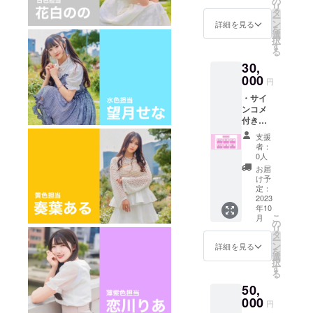
ライブ
の
リ
・クラ
当日に
タ
ー
ファン
お渡し
ン
詳細を見る
を
オリジ
いたし
選
択
ナルブ
ま
す
る
ロマイ
す。）
30,
ド4枚
※デ
・推し
000
ビュー
円
からの
ライブ
・サイ
30秒動
の物販
ンコメ
画 ※公
時優先
付き
式
的に参
チェキ
Twitter
加でき
支援
券×10枚
から送
る券 支
者：
(2万円
付させ
援時、
0人
相当) ・
ていた
推しメ
お届
サイン
だきま
ンを教
け予
無し
す。備
定：
えてく
チェキ
2023
考欄に
ださ
年10
券×10枚
Twitter
い。
こ
月
(1万円
のアカ
の
リ
相当) ※
ウント
タ
ー
チェキ
をご記
ン
詳細を見る
を
券は今
載くだ
選
択
後どの
さい。
す
る
ライ
・グ
50,
ブ、ど
ループ
のメン
000
のサイ
円
バーに
ン色紙