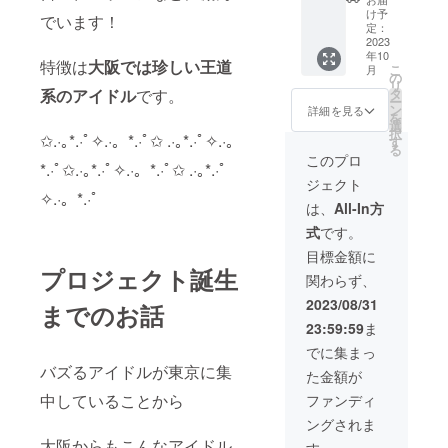
ビュー
・サイ
イブチ
け予
でいます！
ライブ
ン無し
ケット
定：
物販時
チェキ
2023
※10月6
年10
優先的
券20枚
日の優
特徴は
大阪では珍しい王道
こ
月
に参加
（2万円
先チ
の
リ
できる
相当）
ケット
系のアイドル
です。
タ
ー
券で
※チェキ
（紙チ
ン
詳細を見る
を
す。 ・
券は今
ケッ
選
択
✩.·｡*.·ﾟ✧.·。*.·ﾟ✩ .·｡*.·ﾟ✧.·。
推しの
後どの
ト） ・
す
る
手書き
ライ
デ
このプロ
*.·ﾟ✩.·｡*.·ﾟ✧.·。*.·ﾟ✩ .·｡*.·ﾟ
メッ
ブ、ど
ビュー
ジェクト
セージ
のメン
ライブ
✧.·。*.·ﾟ
付きラ
バーに
優先入
は、
All-In方
イブチ
もお使
場（当
式
です。
ケット
いいた
日ご案
※デ
だけま
内致し
目標金額に
ビュー
す。 ・
ま
プロジェクト誕生
関わらず、
ライブ
デ
す。）
時のチ
ビュー
・ポイ
2023/08/31
までのお話
ケット
ライブ
ント
23:59:59
ま
（紙）
当日物
カード
・デ
販優先
10pt付
でに集まっ
ビュー
券 ※デ
与 ※ポ
バズるアイドルが東京に集
た金額が
ライブ
ビュー
イント
優先入
ライブ
カード
中していることから
ファンディ
場（当
当日の
は1公演
ングされま
日お渡
物販
ご来場
しいた
時、優
大阪からもこんなアイドル
ごとに1