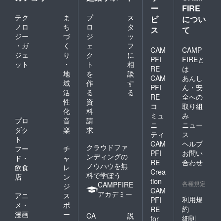
す。 ・
ー
FIRE
推しと
テク
ま
プ
ス
ビ
につい
の
ノロ
ち
ロ
タ
ス
て
talkport
ジー
づ
ジ
ッ
5分間 ※
後日、
・ガ
く
ェ
フ
CAM
CAMP
支援者
ジェ
り
ク
に
PFI
FIREと
の希望
ット
・
ト
相
RE
は
日は
地
を
談
メール
CAM
あんし
域
作
す
でヒア
PFI
ん・安
活
る
る
リング
RE
全への
し、開
性
資
コ
取り組
催。 支
化
料
ミュ
み
援時、
プロ
音
請
推しメ
ニ
ニュー
ダク
楽
求
ンを教
ティ
ス
ト
えてく
CAM
ヘルプ
クラウドファ
ださ
フー
チ
PFI
お問い
い。
ンディングの
ド・
ャ
RE
合わせ
ノウハウを無
飲食
レ
Crea
料で学ぼう
店
ン
tion
各種規定
CAMPFIRE
ジ
CAM
アカデミー
アニ
ス
利用規
PFI
メ・
ポ
約
RE
漫画
ー
CA
説
細則
for