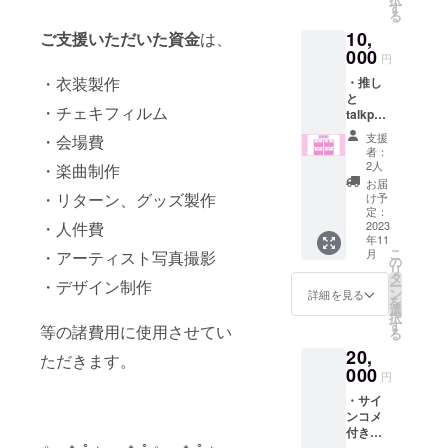
ライ
す
る
ブ、ど
10,
ご支援いただいた資金
は、
のメン
バーに
000
円
もお使
・衣装製作
・推し
いいた
と
だけま
・チェキフィルム
talkport
す。 支
2分間 ※
援時、
支援
・会場費
後日、
推しメ
者：
支援者
ンを教
2人
・楽曲制作
の希望
えてく
お届
日は
ださ
・リターン、グッズ製作
け予
メール
い。
定：
・人件費
でヒア
2023
年11
リング
こ
月
・アーティスト写真撮影
し、開
の
リ
催。 ・
タ
・デザイン制作
ー
クラ
ン
詳細を見る
を
ファン
選
択
オリジ
す
等の諸費用に使用させてい
る
ナルブ
20,
ロマイ
ただきます。
ド4枚
000
円
・推し
・サイ
からの
ンコメ
30秒動
付き
画 ※公