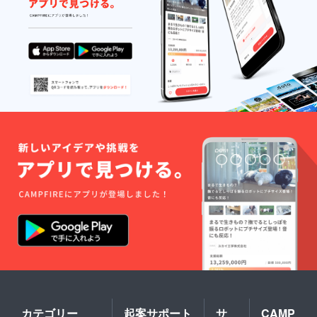
はス
タッフ
が1名同
行いた
しま
す。 ・
楽屋訪
問（主
催ライ
ブの
み） ※
デ
ビュー
ライブ
以外の
当社主
催ライ
ブにて
実施致
しま
す。1回
のみ。
購入
後、
メール
で希望
日を調
カテゴリー
起案サポート
サ
CAMP
整しま