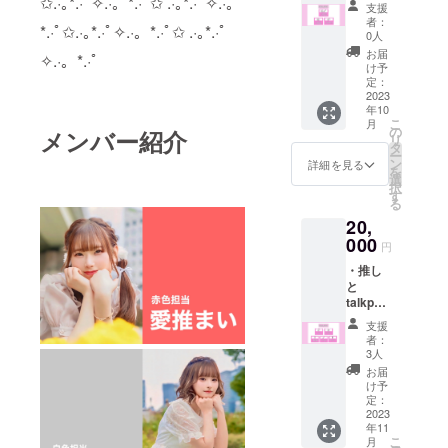
✩.·｡*.·ﾟ✧.·。*.·ﾟ✩ .·｡*.·ﾟ✧.·。
チェキ
式
支援
券×10
Twitter
者：
*.·ﾟ✩.·｡*.·ﾟ✧.·。*.·ﾟ✩ .·｡*.·ﾟ
(2万円
からDM
0人
相当) ・
へ送
お届
✧.·。*.·ﾟ
サイン
付、備
け予
無し
考欄に
定：
チェキ
2023
Twitter
年10
券×10枚
のアカ
こ
月
(1万円
ウント
の
メンバー紹介
リ
相当) ※
を記載
タ
ー
チェキ
くださ
ン
詳細を見る
を
券は今
い。 ・
選
択
後どの
グルー
す
る
ライ
プのサ
20,
ブ、ど
イン色
のメン
000
紙 支援
円
バーに
時、推
・推し
もお使
しメン
と
いいた
を教え
talkport
だけま
てくだ
4分 ※後
す。 ・
さい。
支援
日、支
デ
者：
援者の
ビュー
3人
希望日
ライブ
お届
はメー
当日物
け予
ルでヒ
販優先
定：
アリン
2023
券（デ
年11
グし、
ビュー
こ
月
開催。