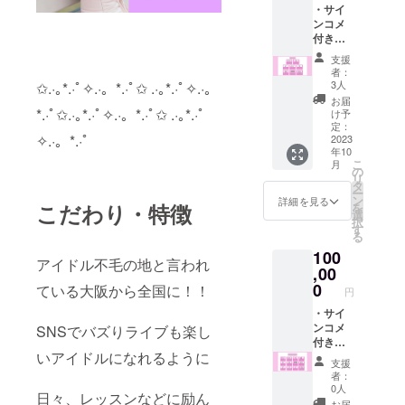
・サイ
もお使
・デ
ンコメ
いいた
ビュー
付き
だけま
ライブ
チェキ
す。 ・
のDVD
支援
券15枚
デ
支援
者：
(3万円
ビュー
時、推
3人
✩.·｡*.·ﾟ✧.·。*.·ﾟ✩ .·｡*.·ﾟ✧.·。
相当) ・
ライブ
しメン
お届
サイン
*.·ﾟ✩.·｡*.·ﾟ✧.·。*.·ﾟ✩ .·｡*.·ﾟ
当日物
を教え
け予
無し
販優先
定：
てくだ
✧.·。*.·ﾟ
チェキ
2023
券（当
さい。
年10
券15枚
日お渡
こ
月
(3万円
しいた
の
リ
相当) ※
しま
タ
ー
今後の
す。）
ン
詳細を見る
こだわり・特徴
を
どのラ
※デ
選
択
イブ・
ビュー
す
る
どのメ
ライブ
100
ンバー
の物販
アイドル不毛の地と言われ
にもお
,00
時、優
使いい
先的に
0
ている大阪から全国に！！
円
ただけ
参加で
ます。
・サイ
きる券
・デ
ンコメ
SNSでバズりライブも楽し
です。
ビュー
付き
・推し
いアイドルになれるように
ライブ
チェキ
の手書
支援
当日物
券20枚
きメッ
者：
販優先
（4万円
セージ
0人
日々、レッスンなどに励ん
券 ※デ
相当）
付きラ
お届