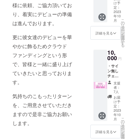
付き
け予
様に依頼、ご協力頂いてお
チェキ
定：
券×5
2023
り、着実にデビューの準備
年10
(10000
こ
月
円相当)
は進んでおります。
の
リ
※チェキ
タ
ー
券は今
ン
詳細を見る
を
更に彼女達のデビューを華
後どの
選
択
ライ
す
る
やかに飾るためクラウド
ブ、ど
10,
のメン
ファンディングという形
バーに
000
円
もお使
で、皆様と一緒に盛り上げ
・サイ
いいた
ン無し
だけま
ていきたいと思っておりま
チェキ
す。 支
券×10
す。
援時、
支援
(1万円
推しメ
者：
相当) ・
ンを教
7人
気持ちのこもったリターン
サイン
えてく
お届
コメ付
ださ
け予
を、ご用意させていただき
きチェ
い。
定：
キ券×10
2023
ますので是非ご協力お願い
年10
(2万円
こ
月
相当) ※
の
します。
リ
チェキ
タ
ー
券は今
ン
詳細を見る
を
後どの
選
択