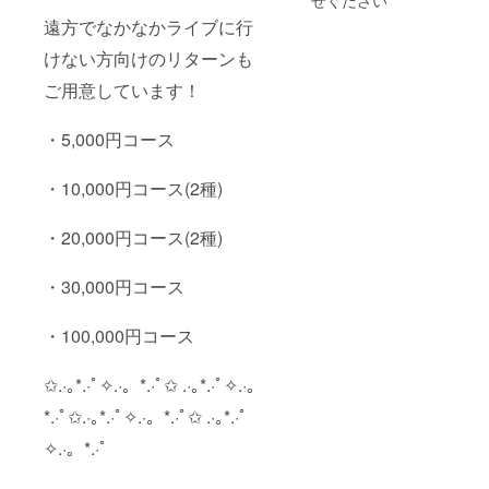
せください
内で開
渡し致
遠方でなかなかライブに行
催予
しま
定。日
す。）
けない方向けのリターンも
時や場
・ポイ
所につ
ント
ご用意しています！
いての
カード
詳細は
50pt付
追って
与 ※ポ
・5,000円コース
メール
イント
でご案
カード
・10,000円コース(2種)
内いた
は1公演
しま
ご来場
す。リ
ごとに1
・20,000円コース(2種)
ターン
ポイン
の金額
トつく
には、
もので
・30,000円コース
参加に
す。 ・
際して
デ
の当日
ビュー
・100,000円コース
の交通
ライブ
費や諸
お疲れ
費用は
様会の
✩.·｡*.·ﾟ✧.·。*.·ﾟ✩ .·｡*.·ﾟ✧.·。
実費で
参加権
ご負担
（後日
*.·ﾟ✩.·｡*.·ﾟ✧.·。*.·ﾟ✩ .·｡*.·ﾟ
いただ
開催）
✧.·。*.·ﾟ
きます
※デ
ので、
ビュー
ご注意
ライブ