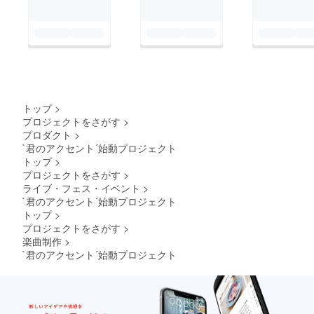
い。
時や場
所につ
いての
詳細は
追って
メール
でご案
内いた
しま
トップ
>
す。リ
ターン
プロジェクトをさがす
>
の金額
プロダクト
>
には、
`君のアクセント´始動プロジェクト
参加に
トップ
>
際して
プロジェクトをさがす
>
の当日
の交通
ライブ・フェス・イベント
>
費や諸
`君のアクセント´始動プロジェクト
費用は
トップ
>
実費で
プロジェクトをさがす
>
ご負担
楽曲制作
>
いただ
`君のアクセント´始動プロジェクト
きます
ので、
ご注意
くださ
い。撮
影時に