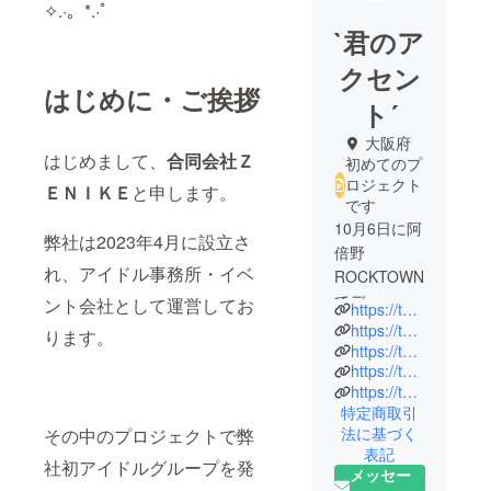
✧.·。*.·ﾟ
`君のア
クセン
はじめに・ご挨拶
ト´
大阪府
はじめまして、
合同会社Ｚ
初めてのプ
ロジェクト
ＥＮＩＫＥ
と申します。
です
10月6日に阿
弊社は2023年4月に設立さ
倍野
れ、アイドル事務所・イベ
ROCKTOWN
でデ
ント会社として運営してお
https://twitter.com/kimi_no_mai?s=20
ビュー！！
https://twitter.com/kimi_no_ria?s=20
ります。
大阪を拠点
https://twitter.com/kimi_no_sena
https://twitter.com/kimi_no_nono
に活動する
https://twitter.com/kimi_no_alu
超王道・沸
特定商取引
ける・5人組
法に基づく
その中のプロジェクトで弊
アイドル
表記
社初アイドルグループを発
「‘君のアク
メッセー