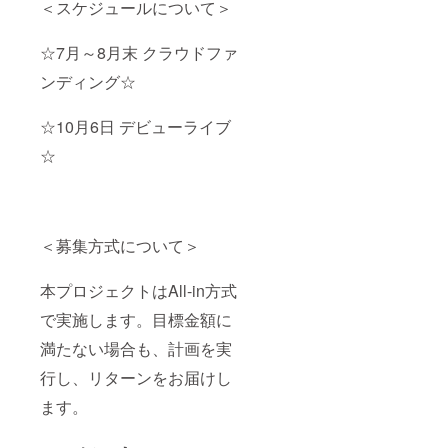
＜スケジュールについて＞
くださ
以降、
い。参
大阪府
加でき
内で開
☆7月～8月末 クラウドファ
ない場
催予
合、推
定。日
ンディング☆
しメン
時や場
から5分
所につ
間の生
いての
☆10月6日 デビューライブ
電話を
詳細は
☆
行わせ
追って
ていた
メール
だきま
でご案
す。日
内いた
程は
しま
メール
す。リ
＜募集方式について＞
で調整
ターン
させて
の金額
いただ
には、
本プロジェクトはAll-in方式
き、通
参加に
常の電
際して
で実施します。目標金額に
話でこ
の当日
満たない場合も、計画を実
ちらか
の交通
ら発信
費や諸
行し、リターンをお届けし
いたし
費用は
ますの
実費で
ます。
で、参
ご負担
加でき
いただ
ない方
きます