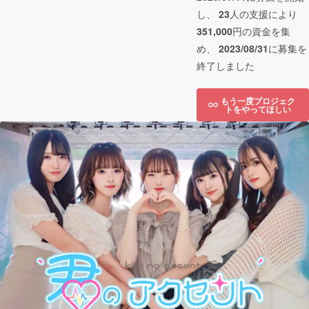
し、
23
人の支援により
351,000
円の資金を集
め、
2023/08/31
に募集を
終了しました
もう一度プロジェク
トをやってほしい