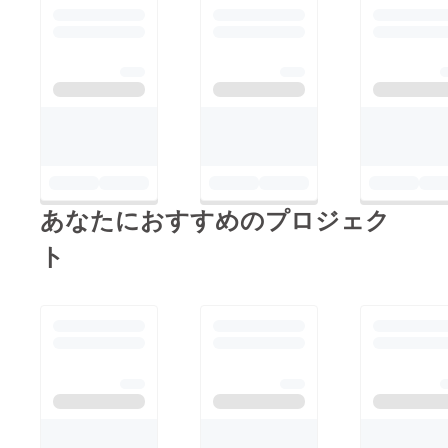
の金額
加でき
には、
ない方
参加に
はその
際して
旨を備
の当日
考欄に
の交通
ご記載
費や諸
くださ
費用は
い。 ・
実費で
推しと
ご負担
お散歩
いただ
撮影20
きます
分（後
ので、
日開
あなたにおすすめのプロジェク
ご注意
催） ・
くださ
グルー
ト
い。撮
プでお
影時に
散歩撮
はス
影30分
タッフ
（後日
が1名同
開催）
行いた
※デ
しま
ビュー
す。 支
ライブ
援時、
以降、
推しメ
大阪府
ンを教
内で開
えてく
催予
ださ
定。日