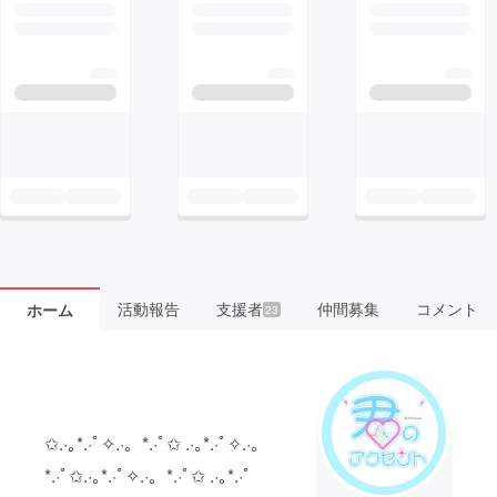
活動報告
支援者
仲間募集
コメント
ホーム
23
✩.·｡*.·ﾟ✧.·。*.·ﾟ✩ .·｡*.·ﾟ✧.·。
*.·ﾟ✩.·｡*.·ﾟ✧.·。*.·ﾟ✩ .·｡*.·ﾟ