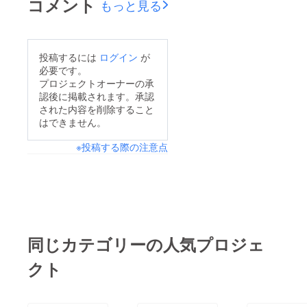
コメント
もっと見る
はその
ので、
旨を備
ご注意
考欄に
くださ
ご記載
い。参
くださ
加でき
投稿するには
ログイン
が
い。 ・
ない場
必要です。
推しと
合、推
プロジェクトオーナーの承
お散歩
しメン
撮影20
から5分
認後に掲載されます。承認
分 ※デ
間の生
された内容を削除すること
ビュー
電話を
はできません。
ライブ
行わせ
以降、
ていた
※投稿する際の注意点
大阪府
だきま
内で開
す。日
催予
程は
定。日
メール
時や場
で調整
所につ
させて
いての
いただ
詳細は
き、通
追って
常の電
同じカテゴリーの人気プロジェ
メール
話でこ
でご案
ちらか
クト
内いた
ら発信
しま
いたし
す。リ
ますの
ターン
で、参