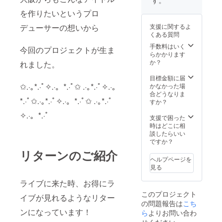
す。
しま
先的に
ポイン
を作りたいというプロ
す。）
参加で
トつく
・ポイ
きま
もので
デューサーの想いから
支援に関するよ
ント
す。 ・
す。 支
くある質問
カード
推しの
援時、
20pt付
手書き
推しメ
手数料はいく
今回のプロジェクトが生ま
与 ※ポ
メッ
ンを教
らかかります
イント
セージ
えてく
か？
れました。
カード
付きラ
ださ
は1公演
イブチ
い。
目標金額に届
ご来場
ケット
✩.·｡*.·ﾟ✧.·。*.·ﾟ✩ .·｡*.·ﾟ✧.·。
かなかった場
ごとに1
※デ
合どうなりま
*.·ﾟ✩.·｡*.·ﾟ✧.·。*.·ﾟ✩ .·｡*.·ﾟ
ポイン
ビュー
すか？
トつく
ライブ
✧.·。*.·ﾟ
もので
当日の
支援で困った
す ・デ
チケッ
時はどこに相
ビュー
ト
談したらいい
ライブ
（紙）
ですか？
お疲れ
・デ
リターンのご紹介
様会の
ビュー
ヘルプページを
参加権
ライブ
見る
（後日
の最前
開催）
エリア
ライブに来た時、お得にラ
※デ
優先入
このプロジェクト
ビュー
場券
イブが見れるようなリター
の問題報告は
こち
ライブ
（当日
ンになっています！
以降、
ご案
ら
よりお問い合わ
大阪府
内、お