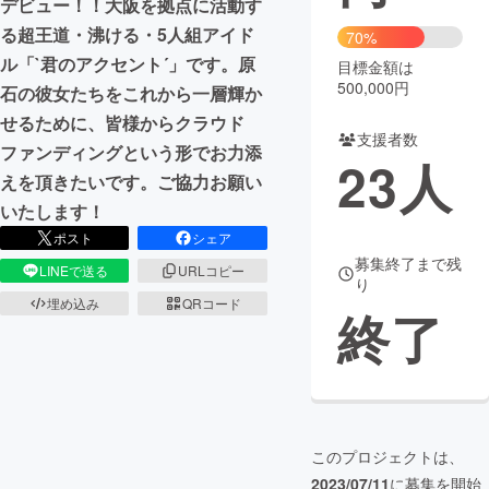
デビュー！！大阪を拠点に活動す
る超王道・沸ける・5人組アイド
70%
まちづくり・地域活性化
ル「`君のアクセント´」です。原
目標金額は
500,000円
石の彼女たちをこれから一層輝か
CAMPFIRE for Social Good
CAMPFIRE Creation
せるために、皆様からクラウド
支援者数
CAMPFIREふるさと納税
machi-ya
コミュニティ
ファンディングという形でお力添
23
人
えを頂きたいです。ご協力お願い
いたします！
ポスト
シェア
募集終了まで残
LINEで送る
URLコピー
り
埋め込み
QRコード
終了
このプロジェクトは、
2023/07/11
に募集を開始