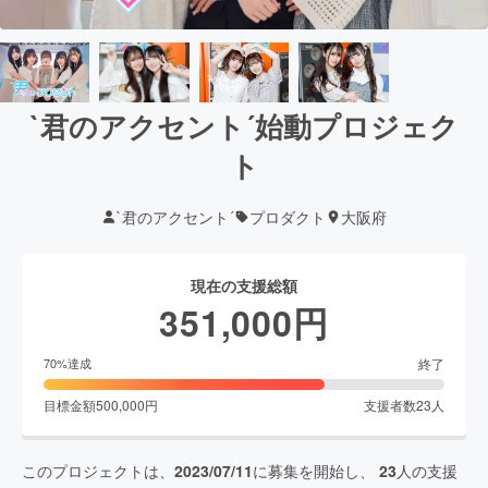
`君のアクセント´始動プロジェク
ト
`君のアクセント´
プロダクト
大阪府
現在の支援総額
351,000
円
終了
70
%達成
目標金額
500,000
円
支援者数
23
人
このプロジェクトは、
2023/07/11
に募集を開始し、
23
人の支援