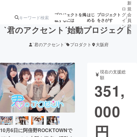
新
ロ
規
グ
会
プロジェクトを掲
はじ
プロジェクト
/
載するには
める
をさがす
イ
員
ン
登
`君のアクセント´始動プロジェクト
録
`君のアクセント´
プロダクト
大阪府
人気のプロ
注目のリ
注目の新着プロ
募集終了が近いプ
もうすぐ公開
ジェクト
ターン
ジェクト
ロジェクト
されます
現在の支援総
額
アート・写真
音楽
351,
テクノロジー・ガジェット
ゲーム・サ
000
映像・映画
書籍・雑誌
円
10月6日に阿倍野ROCKTOWNで
ビジネス・起業
チャレンジ