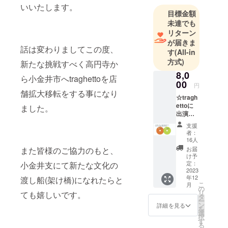
いいたします。
目標金額
未達でも
リターン
が届きま
話は変わりましてこの度、
す
(All-in
方式)
新たな挑戦すべく高円寺か
8,0
ら小金井市へtraghettoを店
00
円
舗拡大移転をする事になり
☆tragh
ettoに
ました。
出演し
て頂い
支援
た
者：
ミュー
16人
ジシャ
また皆様のご協力のもと、
お届
ンのコ
け予
ンピ
定：
小金井支にて新たな文化の
レー
2023
年12
渡し船(架け橋)になれたらと
ション
こ
月
CDブラ
の
リ
ても嬉しいです。
インド
タ
ー
パック
ン
詳細を見る
を
2枚組
選
択
8000円
す
る
内容