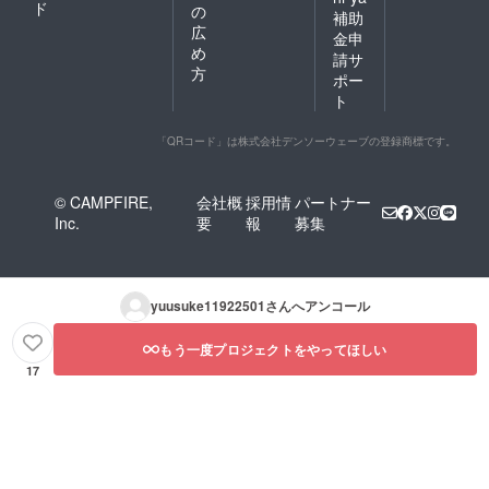
ド
の
補助
広
金申
め
請サ
方
ポー
ト
「QRコード」は株式会社デンソーウェーブの登録商標です。
© CAMPFIRE,
会社概
採用情
パートナー
Inc.
要
報
募集
yuusuke11922501
さんへアンコール
もう一度プロジェクトをやってほしい
17