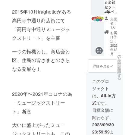
ミュー
☆全部
ジシャ
セット
2015年10月traghettoがある
ンは随
+年パス
時本文
フリー
支援
高円寺中通り商店街にて
にて更
ライブ
者：
新いた
カー
1人
「高円寺中通りミュージッ
しま
ド
お届
す」 ス
200000
クストリート」を主催
け予
ピナー
円 CD 8
定：
栓抜き
枚組(組
2023
年12
サイ
数は予
一つの転機とし、商店会と
こ
月
ズ：
定） 内
の
リ
区、住民の皆さまとのさら
8.1cm x
容 ・
タ
ー
2.6cm
収録曲
ン
詳細を見る
なる発展を！
を
ロック
数約120
選
択
グラス
曲 ・収
す
る
サイズ
録時間
このプロ
80mm×
480分
ジェクト
74mm×
「参加
2020年〜2021年コロナの為
φ74（2
ミュー
は、
All-In方
35ml）
ジシャ
「ミュージックストリー
式
です。
ンは随
時本文
目標金額に
ト」断念
にて更
関わらず、
新いた
しま
大いに盛上がったミュー
2023/09/30
す」 ス
23:59:59
ま
ピナー
ジックストリートも、この