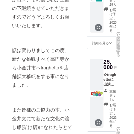
者：
ス
29人
の下継続させていただきま
8000円
お届
サイズ
け予
すのでどうぞよろしくお願
80mm×
定：
74mm×
2023
いいたします。
年12
φ74（2
こ
月
35ml）
の
リ
タ
ー
ン
詳細を見る
を
選
話は変わりましてこの度、
択
す
る
新たな挑戦すべく高円寺か
25,
000
ら小金井市へtraghettoを店
円
☆tragh
舗拡大移転をする事になり
ettoに
ました。
出演し
て頂い
支援
た
者：
ミュー
4人
ジシャ
お届
ンのコ
また皆様のご協力の本、小
け予
ンピ
定：
金井支にて新たな文化の渡
レー
2023
年12
ション
こ
月
し船(架け橋)になれたらとて
CD 8枚
の
リ
組(組数
タ