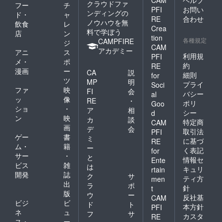
クラウドファ
フー
チ
PFI
お問い
ンディングの
ド・
ャ
RE
合わせ
ノウハウを無
飲食
レ
Crea
料で学ぼう
店
ン
tion
各種規定
CAMPFIRE
ジ
CAM
アカデミー
アニ
ス
利用規
PFI
メ・
ポ
約
RE
漫画
ー
CA
説
細則
for
ツ
MP
明
プライ
Soci
ファ
映
FI
会
バシー
al
ッ
像
RE
・
ポリ
Goo
ショ
・
ア
相
シー
d
ン
映
カ
談
特定商
CAM
画
デ
会
取引法
PFI
ゲー
書
ミ
に基づ
RE
ム・
籍
ー
く表記
for
サー
・
と
情報セ
Ente
ビス
雑
は
キュリ
rtain
開発
誌
ク
サ
ティ方
men
出
ラ
ポ
針
t
版
ウ
ー
反社基
CAM
ビジ
ビ
ド
ト
本方針
PFI
ネ
ュ
フ
サ
カスタ
RE
ス・
ー