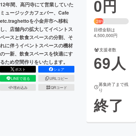
0
円
12年間、高円寺にて営業していた
まちづくり・地域活性化
ミュージックカフェバー、Cafe
etc.traghettoを小金井市へ移転
28%
し、店舗内の拡大してイベントス
目標金額は
CAMPFIRE for Social Good
CAMPFIRE Creation
4,500,000円
ペースと飲食スペースの分割、そ
CAMPFIREふるさと納税
machi-ya
コミュニティ
れに伴うイベントスペースの機材
支援者数
の一新、飲食スペースを快適にす
69
人
るため空間作りをいたします。
ポスト
シェア
LINEで送る
URLコピー
募集終了まで残
埋め込み
QRコード
り
終了