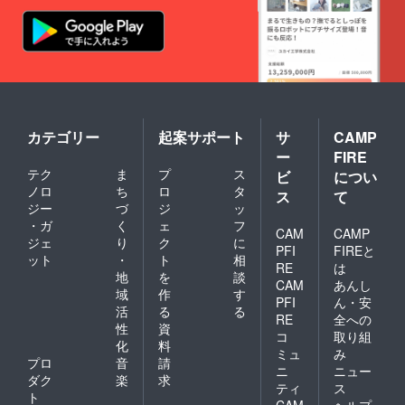
カテゴリー
起案サポート
サ
CAMP
ー
FIRE
テク
ま
プ
ス
ビ
につい
ノロ
ち
ロ
タ
ス
て
ジー
づ
ジ
ッ
・ガ
く
ェ
フ
CAM
CAMP
ジェ
り
ク
に
PFI
FIREと
ット
・
ト
相
RE
は
地
を
談
CAM
あんし
域
作
す
PFI
ん・安
活
る
る
RE
全への
性
資
コ
取り組
化
料
ミュ
み
プロ
音
請
ニ
ニュー
ダク
楽
求
ティ
ス
ト
CAM
ヘルプ