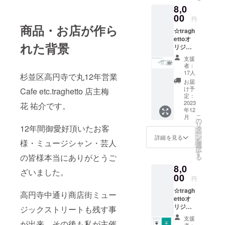
8,0
・収録
曲数約
00
円
20曲 ・
商品・お店が作ら
☆tragh
収録時
ettoオ
間120
れた背景
リジナ
分
ルスピ
「参加
支援
ナー栓
ミュー
者：
抜き
ジシャ
17人
杉並区高円寺で丸12年営業
8000円
ンは随
お届
サイ
時本文
け予
Cafe etc.traghetto 店主梅
ズ：
にて更
定：
8.1cm x
2023
新いた
花 祐介です。
年12
2.6cm
しま
こ
月
す」
の
リ
12年間御愛好頂いたお客
タ
ー
ン
詳細を見る
を
様・ミュージシャン・芸人
選
択
す
の皆様本当にありがとうご
る
8,0
ざいました。
00
円
☆tragh
高円寺中通り商店街ミュー
ettoオ
リジナ
ジックストリートも残す事
ルロッ
支援
が出来、その後も私が主催
クグラ