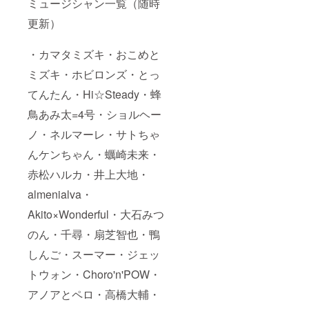
ミュージシャン一覧（随時
更新）
・カマタミズキ・おこめと
ミズキ・ホビロンズ・とっ
てんたん・Hi☆Steady・蜂
鳥あみ太=4号・ショルヘー
ノ・ネルマーレ・サトちゃ
んケンちゃん・蠣崎未来・
赤松ハルカ・井上大地・
almenialva・
Akito×Wonderful・大石みつ
のん・千尋・扇芝智也・鴨
しんご・スーマー・ジェッ
トウォン・Choro'n'POW・
アノアとペロ・高橋大輔・