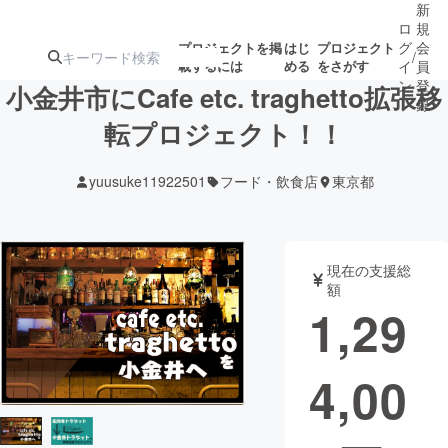
新
ロ
規
グ
会
プロジェクトを掲
はじ
プロジェクト
/
載するには
める
をさがす
イ
員
ン
登
小金井市にCafe etc. traghetto拡張移
録
転プロジェクト！！
人気のプロ
注目のリ
注目の新着プロ
募集終了が近いプ
もうすぐ公開
yuusuke11922501
フード・飲食店
東京都
ジェクト
ターン
ジェクト
ロジェクト
されます
アート・写真
音楽
現在の支援総
額
1,29
テクノロジー・ガジェット
ゲーム・サ
4,00
映像・映画
書籍・雑誌
ビジネス・起業
チャレンジ