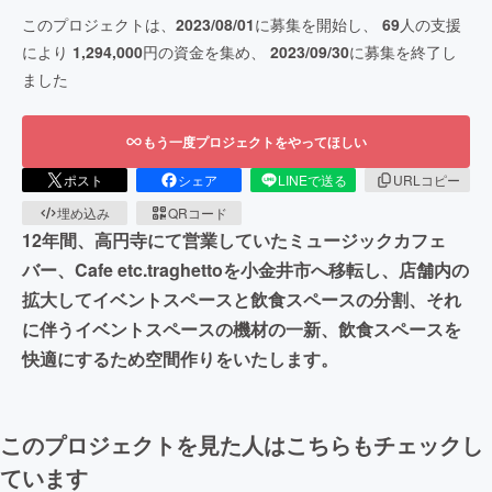
このプロジェクトは、
2023/08/01
に募集を開始し、
69
人の支援
により
1,294,000
円の資金を集め、
2023/09/30
に募集を終了し
ました
もう一度プロジェクトをやってほしい
ポスト
シェア
LINEで送る
URLコピー
埋め込み
QRコード
12年間、高円寺にて営業していたミュージックカフェ
バー、Cafe etc.traghettoを小金井市へ移転し、店舗内の
拡大してイベントスペースと飲食スペースの分割、それ
に伴うイベントスペースの機材の一新、飲食スペースを
快適にするため空間作りをいたします。
このプロジェクトを見た人はこちらもチェックし
ています