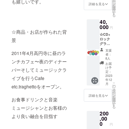
も嬉しいです。
ー
は予
ン
詳細を見る
を
定）
選
択
25000
す
る
円 内
40,
容 ・
収録曲
000
円
数約120
☆商品・お店が作られた背
☆CD+
曲 ・収
ロック
景
録時間
グラス
480分
+スピ
「参加
支援
2011年4月高円寺に昼のラ
ナー栓
ミュー
者：
抜き3種
ジシャ
8人
ンチカフェ〜夜のディナー
全部
ンは随
お届
セッ
時本文
け予
バーそしてミュージックラ
ト
にて更
定：
40000
2023
新いた
イブを行うCafe
年12
円 CD 8
しま
こ
月
枚組(組
す」
etc.traghettoをオープン。
の
リ
数は予
タ
ー
定） 内
ン
詳細を見る
を
お食事ドリンクと音楽
容 ・
選
択
収録曲
す
る
ミュージシャンとお客様の
数約120
200
曲 ・収
より良い融合を目指す
録時間
,00
480分
0
円
「参加