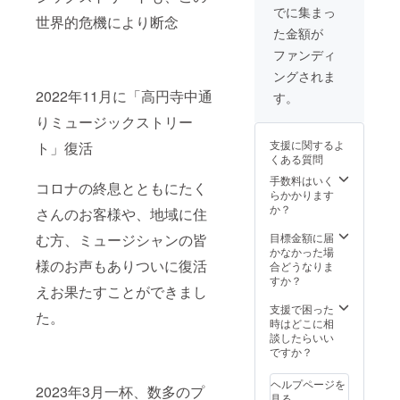
栓抜き
でに集まっ
世界的危機により断念
サイ
た金額が
ズ：
8.1cm x
ファンディ
2.6cm
ングされま
ロック
グラス
2022年11月に「高円寺中通
す。
サイズ
りミュージックストリー
80mm×
74mm×
支援に関するよ
ト」復活
φ74（2
くある質問
35ml）
1年ライ
手数料はいく
コロナの終息とともにたく
ブパス
らかかります
フリー
か？
さんのお客様や、地域に住
カード
（有効
む方、ミュージシャンの皆
目標金額に届
期限発
かなかった場
様のお声もありついに復活
行から1
合どうなりま
年ライ
すか？
えお果たすことができまし
ブを
チャー
支援で困った
た。
ジ無し
時はどこに相
でご来
談したらいい
場でき
ですか？
ます＋
ワンド
ヘルプページを
2023年3月一杯、数多のプ
リンク
見る