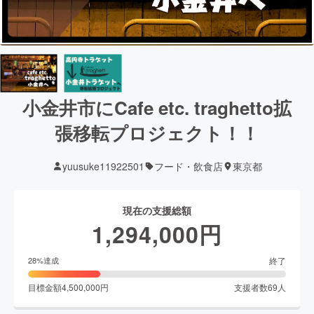
小金井市にCafe etc. traghetto拡
張移転プロジェクト！！
yuusuke11922501
フード・飲食店
東京都
現在の支援総額
1,294,000
円
終了
28
%達成
目標金額
4,500,000
円
支援者数
69
人