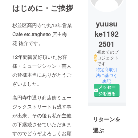
はじめに・ご挨拶
yuusu
杉並区高円寺で丸12年営業
ke1192
Cafe etc.traghetto 店主梅
2501
花 祐介です。
初めてのプ
12年間御愛好頂いたお客
ロジェクト
です
様・ミュージシャン・芸人
特定商取引
の皆様本当にありがとうご
法に基づく
表記
ざいました。
メッセー
ジを送る
高円寺中通り商店街ミュー
ジックストリートも残す事
が出来、その後も私が主催
リターンを
の下継続させていただきま
選ぶ
すのでどうぞよろしくお願