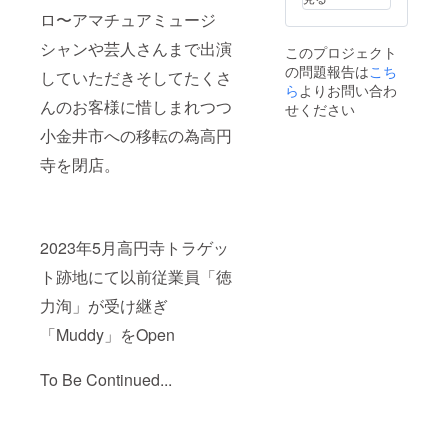
提供）
ロ〜アマチュアミュージ
シャンや芸人さんまで出演
このプロジェクト
の問題報告は
こち
していただきそしてたくさ
ら
よりお問い合わ
んのお客様に惜しまれつつ
せください
小金井市への移転の為高円
寺を閉店。
2023年5月高円寺トラゲッ
ト跡地にて以前従業員「徳
力洵」が受け継ぎ
「Muddy」をOpen
To Be Continued...