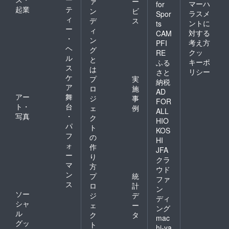
ァ
ー
マーハ
for
起業
テ
ン
ビ
ラスメ
Spor
ィ
デ
ス
ントに
ts
ー
ィ
対する
CAM
・
ン
考え方
PFI
ヘ
グ
クッ
RE
ル
と
キーポ
ふる
ス
は
リシー
さと
ケ
プ
実
納税
ア
ロ
施
AD
アー
舞
ジ
事
FOR
ト・
台
ェ
例
ALL
写真
・
ク
HIO
パ
ト
KOS
フ
の
HI
ォ
作
JFA
ー
り
クラ
マ
方
ウド
ン
プ
統
ファ
ス
ロ
計
ン
ソー
ジ
デ
ディ
シャ
ェ
ー
ング
ル
ク
タ
mac
グッ
ト
hi-ya