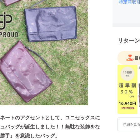
います。
特定商取
ことを目
も商品を
リターン
目
ネートのアクセントとして、ユニセックスに
詳細を見
ュバッグが誕生しました！！
無駄な装飾をな
勝手』を意識したバッグ。