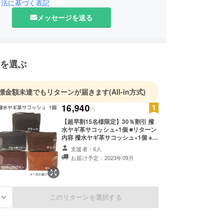
また、未来の子どもたちの「食」へ還元・支援する
引法に基づく表記
的に、売上の一部を全国こども食堂へ寄付する活動
メッセージを送る
通して行っていきます。
を選ぶ
標金額未達でもリターンが届きます
(All-in方式)
16,940
円
【超早割15名様限定】30％割引 撥
水ヤギ革サコッシュ×1個 ■リターン
内容 撥水ヤギ革サコッシュ×1個 ※１
色、お選びください。 ■販売価格 一
支援者：6人
般販売予定価格 で24,200円（税
お届け予定：2023年09月
込・送料込）の【30％割引】
⇒16,940円（税込・送料込） ■配送
方法 ゆうパケットにて配送予定で
す。ポスト受けに届く形となります
のでご了承くださいませ。 ※プロ
このリターンを選択する
る
ジェクト終了後、お申し込み順に
2023年9月発送予定で順次発送予定
です。 ※縫製メーカー様の使用部材