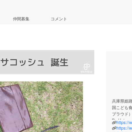
仲間募集
コメント
兵庫県姫
国こども食
プラウド
Be Uni
https://
的なアレ
https://