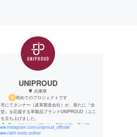
UNIPROUD
兵庫県
初めてのプロジェクトです
路市にてタンナー（皮革製造会社）が、新たに『全
堂』を応援する革製品ブランドUNIPROUD（ユニ
）を立ち上げました。
que, Be Proud をコンセプトに、個性の強い革に技術
www.instagram.com/uniproud_official/
ンジをプラスした生活に溶け込む革製品を企画して
www.nishi-moto.online/