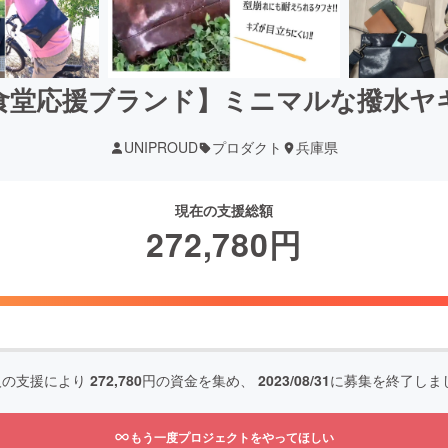
食堂応援ブランド】ミニマルな撥水ヤ
UNIPROUD
プロダクト
兵庫県
現在の支援総額
272,780
円
人の支援により
272,780
円の資金を集め、
2023/08/31
に募集を終了しま
もう一度プロジェクトをやってほしい