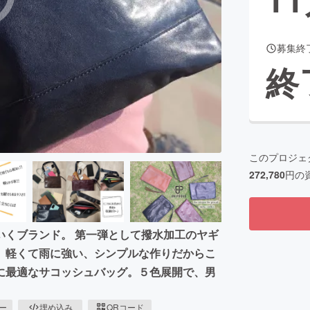
募集終
CAMPFIRE for Social Good
CAMPFIRE Creation
終
CAMPFIREふるさと納税
machi-ya
コミュニティ
このプロジェ
272,780
円の
いくブランド。 第一弾として撥水加工のヤギ
。軽くて雨に強い、シンプルな作りだからこ
に最適なサコッシュバッグ。５色展開で、男
ピー
埋め込み
QRコード