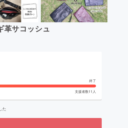
ギ革サコッシュ
終了
支援者数
11
人
した