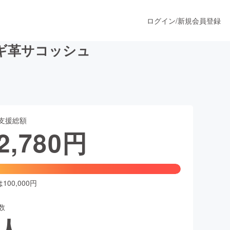
ログイン
/
新規会員登録
ギ革サコッシュ
うすぐ公開されます
支援総額
プロダクト
2,780
円
ファッション
スポーツ
00,000円
数
ア
ソーシャルグッド
人