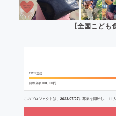
【全国こども
272
%達成
目標金額
100,000
円
このプロジェクトは、
2023/07/27
に募集を開始し、
11