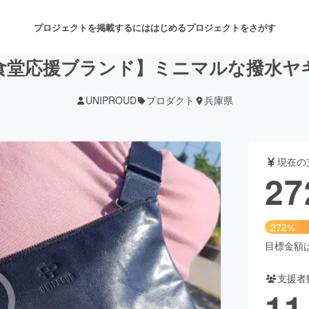
プロジェクトを掲載するには
はじめる
プロジェクトをさがす
食堂応援ブランド】ミニマルな撥水ヤ
UNIPROUD
プロダクト
兵庫県
注目のリターン
注目の新着プロジェクト
募集終了が近いプロジェクト
も
現在の
音楽
舞台・パフォーマンス
27
ゲーム・サービス開発
フード・飲食店
272%
書籍・雑誌出版
アニメ・漫画
目標金額は1
支援者
チャレンジ
ビューティー・ヘルスケ
11