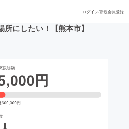
ログイン
/
新規会員登録
場所にしたい！【熊本市】
うすぐ公開されます
支援総額
プロダクト
5,000
円
ファッション
スポーツ
00,000円
数
ア
ソーシャルグッド
人