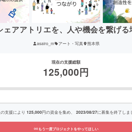
シェアアトリエを、人や機会を繋げる
asairo_m
アート・写真
熊本県
現在の支援総額
125,000
円
人の支援により
125,000
円の資金を集め、
2023/08/27
に募集を終了しま
もう一度プロジェクトをやってほしい