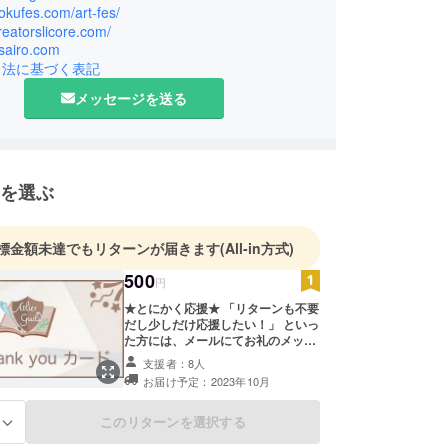
dokufes.com/art-fes/
creatorslicore.com/
asairo.com
引法に基づく表記
メッセージを送る
を選ぶ
標金額未達でもリターンが届きます
(All-in方式)
500
円
★とにかく応援★ 「リターンも不要
だし少しだけ応援したい！」 といっ
た方には、メールにてお礼のメッ
セージのみ送らせていただきます！
支援者：8人
懐事情に余裕のある方は上乗せご支
お届け予定：2023年10月
援も可能です！
このリターンを選択する
る