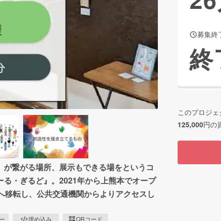
募集終
CAMPFIRE for Social Good
CAMPFIRE Creation
終
CAMPFIREふるさと納税
machi-ya
コミュニティ
このプロジェ
125,000
円の
」が繋がる場所、展示もできる場をというコ
る・ぎるど』。2021年から上熊本でオープ
所へ移転し、公共交通機関からよりアクセスし
ピー
埋め込み
QRコード