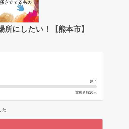
場所にしたい！【熊本市】
終了
支援者数
26
人
した