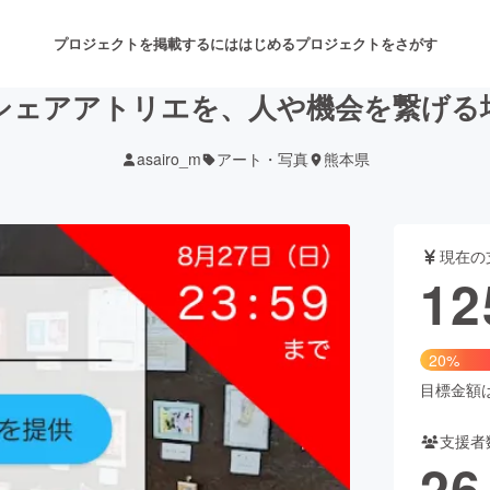
プロジェクトを掲載するには
はじめる
プロジェクトをさがす
シェアアトリエを、人や機会を繋げる
asairo_m
アート・写真
熊本県
注目のリターン
注目の新着プロジェクト
募集終了が近いプロジェクト
も
現在の
音楽
舞台・パフォーマンス
12
ゲーム・サービス開発
フード・飲食店
20%
書籍・雑誌出版
アニメ・漫画
目標金額は6
支援者
チャレンジ
ビューティー・ヘルスケ
26