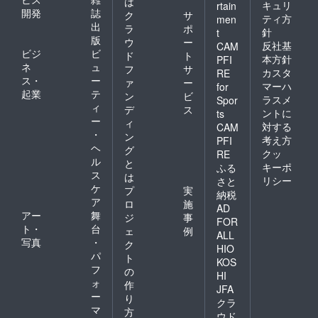
は
キュリ
rtain
開発
誌
ク
サ
ティ方
men
出
ラ
ポ
針
t
版
ウ
ー
反社基
CAM
ビジ
ビ
ド
ト
本方針
PFI
ネ
ュ
フ
サ
カスタ
RE
ス・
ー
ァ
ー
マーハ
for
起業
テ
ン
ビ
ラスメ
Spor
ィ
デ
ス
ントに
ts
ー
ィ
対する
CAM
・
ン
考え方
PFI
ヘ
グ
クッ
RE
ル
と
キーポ
ふる
ス
は
リシー
さと
ケ
プ
実
納税
ア
ロ
施
AD
アー
舞
ジ
事
FOR
ト・
台
ェ
例
ALL
写真
・
ク
HIO
パ
ト
KOS
フ
の
HI
ォ
作
JFA
ー
り
クラ
マ
方
ウド