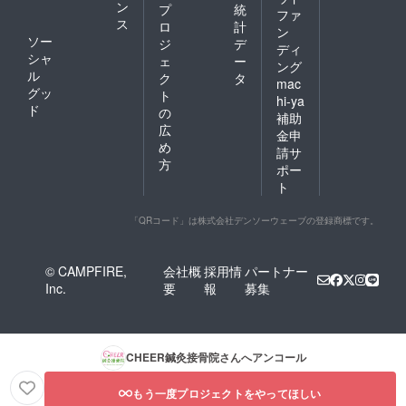
ン
プ
統
ファ
ス
ロ
計
ン
ソー
ジ
デ
ディ
シャ
ェ
ー
ング
ル
ク
タ
mac
グッ
ト
hi-ya
ド
の
補助
広
金申
め
請サ
方
ポー
ト
「QRコード」は株式会社デンソーウェーブの登録商標です。
© CAMPFIRE,
会社概
採用情
パートナー
Inc.
要
報
募集
CHEER鍼灸接骨院
さんへアンコール
もう一度プロジェクトをやってほしい