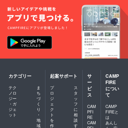
カテゴリー
起案サポート
サ
CAMP
ー
FIRE
テク
ま
プ
ス
ビ
につい
ノロ
ち
ロ
タ
ス
て
ジー
づ
ジ
ッ
・ガ
く
ェ
フ
CAM
CAMP
ジェ
り
ク
に
PFI
FIREと
ット
・
ト
相
RE
は
地
を
談
CAM
あんし
域
作
す
PFI
ん・安