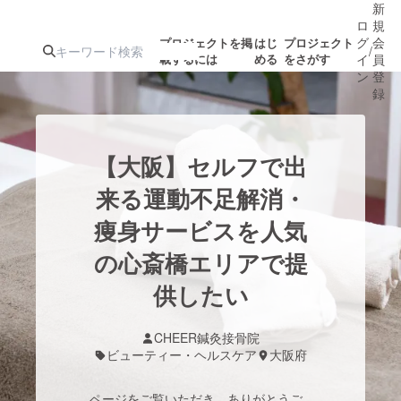
新
ロ
規
グ
会
プロジェクトを掲
はじ
プロジェクト
/
載するには
める
をさがす
イ
員
ン
登
録
人気のプロ
注目のリ
注目の新着プロ
募集終了が近いプ
もうすぐ公開
【大阪】セルフで出
ジェクト
ターン
ジェクト
ロジェクト
されます
来る運動不足解消・
痩身サービスを人気
アート・写真
音楽
の心斎橋エリアで提
テクノロジー・ガジェット
供したい
ゲーム・サ
映像・映画
書籍・雑誌
CHEER鍼灸接骨院
ビューティー・ヘルスケア
大阪府
ビジネス・起業
チャレンジ
ページをご覧いただき、ありがとうご