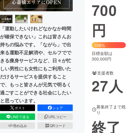
700
円
「運動したいけれどなかなか時間
が確保できない」これは皆さんお
持ちの悩みです。「ながら」で出
106%
来る運動不足解消や、セルフでで
目標金額は
300,000円
きる痩身サービスなど、日々が忙
しい男性にも女性にもご利用いた
支援者数
だけるサービスを提供すること
27
人
で、もっと皆さんが元気で明るく
過ごすことができる社会にしたい
と思っています。
募集終了まで残
ポスト
シェア
り
LINEで送る
URLコピー
終了
埋め込み
QRコード