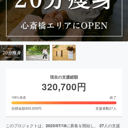
現在の支援総額
320,700
円
終了
106
%達成
目標金額
300,000
円
支援者数
27
人
このプロジェクトは、
2023/07/18
に募集を開始し、
27
人の支援