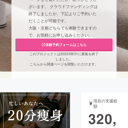
ざいます。 クラウドファンディングは
まちづくり・地域活性化
終了しましたが、下記よりご予約いた
だくことが可能です。
大阪・京都どちらでも体験できますの
CAMPFIRE for Social Good
CAMPFIRE Creation
で、お気軽にお申し込みください。
CAMPFIREふるさと納税
machi-ya
コミュニティ
体験予約フォームはこちら
このプロジェクトは2023/08/31に募集を終了
しました。
こちらから関連ページを閲覧いただけます。
現在の支援総
額
320,