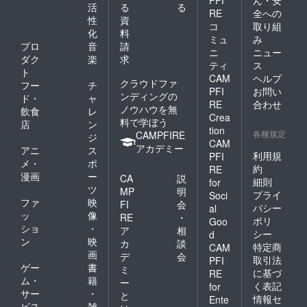
活
る
る
RE
全への
性
資
コ
取り組
化
料
ミュ
み
プロ
音
請
ニ
ニュー
ダク
楽
求
ティ
ス
ト
CAM
ヘルプ
クラウドファ
フー
チ
PFI
お問い
ンディングの
ド・
ャ
RE
合わせ
ノウハウを無
飲食
レ
Crea
料で学ぼう
店
ン
tion
各種規定
CAMPFIRE
ジ
CAM
アカデミー
アニ
ス
利用規
PFI
メ・
ポ
約
RE
漫画
ー
CA
説
細則
for
ツ
MP
明
プライ
Soci
ファ
映
FI
会
バシー
al
ッ
像
RE
・
ポリ
Goo
ショ
・
ア
相
シー
d
ン
映
カ
談
特定商
CAM
画
デ
会
取引法
PFI
ゲー
書
ミ
に基づ
RE
ム・
籍
ー
く表記
for
サー
・
と
情報セ
Ente
ビス
雑