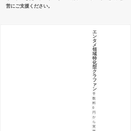
営にご支援ください。
エ
ン
タ
メ
領
域
特
化
型
ク
ラ
フ
ァ
ン
手
数
料
0
円
か
ら
実
施