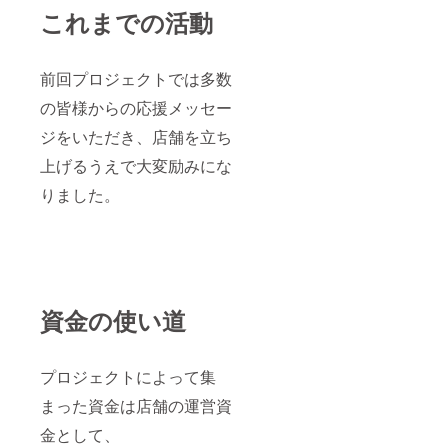
ムタイ
ダミス
これまでの活動
トル、
など、
（TRPG
ジャン
、ボド
ルは不
ゲ、マ
問で
前回プロジェクトでは多数
ダミス
す） ・
の皆様からの応援メッセー
など、
当店に
ジャン
あると
ジをいただき、店舗を立ち
ルは不
便利な
問で
アナロ
上げるうえで大変励みにな
す） ・
グゲー
当店に
ム用の
りました。
あると
小道具
便利な
・当店
アナロ
で実施
グゲー
してほ
ム用の
しいイ
小道具
ベント
・当店
などご
資金の使い道
で実施
ざいま
してほ
した
しいイ
ら、ご
ベント
自由に
プロジェクトによって集
などご
ご意見
ざいま
をお聞
まった資金は店舗の運営資
した
かせく
ら、ご
ださ
金として、
自由に
い。 特