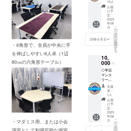
券）】
ルコー
10人
当店
ヒをお
お届
テーブ
送りす
け予
ル利用
るプラ
定：
料の回
2023
ンをご
年08
数券で
用意い
こ
月
す。５
たしま
の
リ
回分の
した。
タ
ー
料金で6
お
ン
詳細を見る
を
回分ご
礼の品
選
・6角形で、全員が中央に手
択
利用可
とし
す
る
能なチ
て、当
を伸ばしやすい6人卓（1辺
10,
ケット
店のブ
80㎝の六角形テーブル）
をご提
000
レンド
円
供いた
コー
◇平日
しま
ヒー
マンス
す。
「し
リーパ
月に
ろっこ
スポー
１．２
ブレン
支援
ト
回利用
ド」の
者：
ご利用
する場
ドリッ
1人
開始日
合や、
プパッ
お届
から当
団体様
ク（5杯
け予
月月末
でのご
定：
分）を
まで、
2023
利用の
お送り
年08
当施設
際にお
いたし
こ
月
・マダミス用、または小会
を自由
安く当
の
ます。
リ
にご利
施設を
タ
す
議室として利用可能な個室
ー
用でき