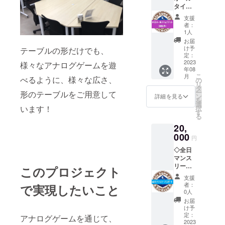
ウド
パッ
タイム
休日営
そのま
ファン
ク） 原
チケッ
業日
まご利
ディン
材料名/
支援
ト（回
（土日
用いた
グで
者：
コー
数
祝、11
だけま
1人
は、さ
ヒー豆
券）】
時～23
す。
らにお
お届
原料原
当店
時まで
け予
テーブルの形だけでも、
得に、
産国/コ
テーブ
営業）
定：
ゲーム
10,000
ロンビ
ル利用
2023
様々なアナログゲームを遊
で遊ぶ
円（４
ア、ブ
年08
料の回
（通常
以外に
回分の
ラジ
こ
月
べるように、様々な広さ、
数券で
月・火
の
も、コ
お値
ル、グ
リ
す。５
曜は定
タ
ワーキ
段）で
アテマ
ー
形のテーブルをご用意して
回分の
休日で
ン
ングス
詳細を見る
ご提供
ラ 内容
を
料金で6
すが、
選
ペース
いたし
量/10g×
います！
択
回分ご
祝日の
す
として
ます。
５袋 賞
る
利用可
場合休
や、個
※本
味期限/
20,
能なチ
日営業
室を会
件はそ
製造日
ケット
000
日にな
議室と
のほか
円
より３
をご提
りま
してご
の割引
か月以
◇全日
供いた
す。そ
利用い
サービ
内 保存
マンス
しま
の場合
ただく
スと併
方法/直
リーパ
す。
このプロジェクト
本パス
ことも
用でき
射日
スポー
月に
ポート
可能で
ませ
支援
光、高
ト
１．２
をご利
す。
者：
で実現したいこと
ん。
温多湿
ご利用
回利用
用可能
0人
→
な場所
開始日
する場
で
こちら
お届
テーブ
での保
から当
合や、
す。）
け予
のパス
ル利用
存は避
月月末
団体様
定：
に
アナログゲームを通じて、
ポート
料に飲
けてく
まで、
2023
でのご
ご利用
を、通