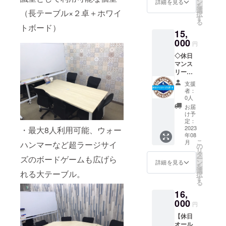
利用で
ン
でに引
詳細を見る
を
るパス
きま
選
いてあ
（長テーブル×２卓＋ホワイ
択
ポート
す。
す
る豆と
る
です。
『休日
トボード）
ペー
15,
全
デイタ
パー
日パス
000
イムチ
フィル
円
ポート
ケッ
ターの
◇休日
は、
ト』
セット
マンス
・
は、休
で、
リーパ
平日営
日デイ
カップ
スポー
業日
タイム
にセッ
支援
ト
（水～
（11～
トして
者：
ご利用
金、13
18時）
0人
お湯を
開始日
時～23
のテー
注ぐだ
お届
から当
時まで
ブル使
け予
けでお
月月末
営業）
定：
用料
店の味
まで、
2023
・最大8人利用可能、ウォー
に
（2,500
を楽し
年08
当施設
ご利用
円）
めま
こ
月
ハンマーなど超ラージサイ
を自由
いただ
の
が、５
す。 し
リ
にご利
けま
タ
回分の
ろっこ
ー
ズのボードゲームも広げら
用でき
す。
ン
お値段
詳細を見る
ブレン
を
るパス
な
選
で６回
ド 品名/
れる大テーブル。
択
ポート
お、水
す
分使え
レギュ
る
です。
～金が
るお得
ラー
16,
休
祝日
な回数
コー
日パス
000
（休日
券で
ヒー
円
ポート
営業
す。
（ド
【休日
は、
日）の
→クラ
リップ
オール
・
場合も