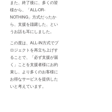
また、終了後に、多くの皆
ご記入
いた皆
しいイ
をお聞
につい
様が、
ベント
かせく
様から、「ALL-OR-
て】
来店の
などご
ださ
ご支援
際より
ざいま
い。 特
NOTHING」方式だったか
いただ
楽し
した
に思い
いた皆
く、快
ら、支援を躊躇した、とい
ら、ご
つかな
様が、
適に当
自由に
い場合
来店の
施設で
うお話も耳にしました。
ご意見
は、
際より
過ごし
をお聞
「な
楽し
ていた
かせく
し」と
この度は、ALL‐IN方式でプ
く、快
だける
ださ
ご記入
適に当
よう
い。 特
いただ
ロジェクトを再立ち上げす
施設で
に、備
に思い
いて構
過ごし
考欄へ
つかな
いませ
ることで、「必ず支援が届
ていた
のご記
い場合
ん。
だける
入をお
は、
く」ことを支援者様にお約
よう
願いい
「な
に、備
たしま
束し、より多くのお客様に
し」と
考欄へ
す。 ・
ご記入
お得なサービスを提供した
のご記
当店で
いただ
入をお
遊べた
いて構
いと考えています。
願いい
ら嬉し
いませ
たしま
いゲー
ん。
す。 ・
ムタイ
当店で
トル、
遊べた
（TRPG
ら嬉し
、ボド
いゲー
ゲ、マ