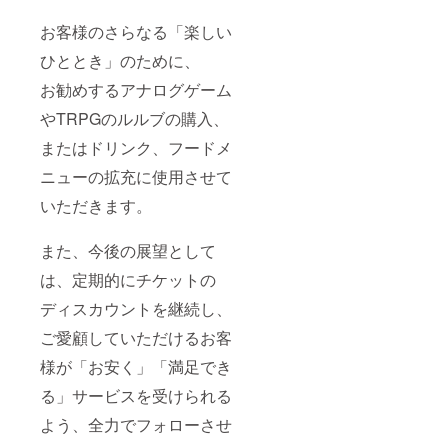
ご意見
に思い
をお聞
つかな
お客様のさらなる「楽しい
かせく
い場合
ひととき」のために、
ださ
は、
い。 特
「な
お勧めするアナログゲーム
に思い
し」と
つかな
ご記入
やTRPGのルルブの購入、
い場合
いただ
は、
いて構
またはドリンク、フードメ
「な
いませ
し」と
ん。
ニューの拡充に使用させて
ご記入
いただ
いただきます。
いて構
いませ
また、今後の展望として
ん。
は、定期的にチケットの
ディスカウントを継続し、
ご愛顧していただけるお客
様が「お安く」「満足でき
る」サービスを受けられる
よう、全力でフォローさせ