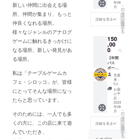
食の料
ださ
年08
当施設
利用の
新しい仲間に出会える場
いただ
常価格
金は含
い。 仕
こ
月
を自由
際にお
の
けま
12,000
まれま
様上の
リ
所、仲間が集まり、もっと
にご利
安く当
タ
す。
円のと
せんの
注意/開
ー
用でき
施設を
ン
→
詳細を見る
ころ、
でご注
封後は
を
仲良くなれる場所。
るパス
利用で
選
こちら
10,000
意くだ
お早め
択
ポート
きま
す
のパス
円にて
さい。
様々なジャンルのアナログ
にお召
る
です。
す。
ポート
ご提供
【備考
し上が
150
全
『休日
を、通
いたし
ゲームに触れるきっかけに
欄への
りくだ
日パス
,00
オール
常価格
ます。
ご記入
さい。
ポート
タイム
0
なる場所。新しい発見があ
18,000
【注意
につい
円
は、
チケッ
円のと
事項】
て】
・
【年間
る場所。
ト』
ころ、
ご支
ご支援
平日営
パス
は、休
15,000
援後、
いただ
業日
ポー
日終日
円にて
郵送で
いた皆
私は「テーブルゲームカ
（水～
ト】
（11～
ご提供
お手元
様が、
支援
金、13
1年
23時）
いたし
にお送
者：
来店の
フェ・シロッコ」が、皆様
時～23
間、い
のテー
ます。
0人
りいた
際より
時まで
つご来
ブル使
【注意
しま
お届
にとってそんな場所になっ
楽し
営業）
店いた
用料
事項】
け予
す。届
く、快
・
だいて
（4,000
定：
ご支
たらと思っています。
いたパ
適に当
休日営
も、当
2023
円）
援後、
スポー
施設で
年08
業日
施設を
が、５
郵送で
トには
過ごし
こ
月
（土日
自由に
そのためには、一人でも多
回分の
の
お手元
ご利用
ていた
リ
祝、11
ご利用
お値段
タ
にお送
月は記
だける
ー
くの方に、この店に来て遊
時～23
できる
で６回
ン
りいた
詳細を見る
載され
よう
を
時まで
パス
分使え
選
しま
ていま
に、備
択
んでいただき、
営業）
ポート
るお得
す
す。届
せん。
考欄へ
る
です。
な回数
いたパ
このプロ
利用