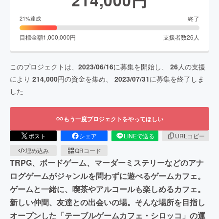
終了
21
%達成
目標金額
1,000,000
円
支援者数
26
人
このプロジェクトは、
2023/06/16
に募集を開始し、
26
人の支援
により
214,000
円の資金を集め、
2023/07/31
に募集を終了しま
した
もう一度プロジェクトをやってほしい
ポスト
シェア
LINEで送る
URLコピー
埋め込み
QRコード
TRPG、ボードゲーム、マーダーミステリーなどのアナ
ログゲームがジャンルを問わずに遊べるゲームカフェ。
ゲームと一緒に、喫茶やアルコールも楽しめるカフェ。
新しい仲間、友達との出会いの場。そんな場所を目指し
オープンした「テーブルゲームカフェ・シロッコ」の運