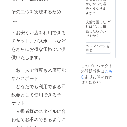
で実施
を、通
150,000
テーブ
かなかった場
人確認
ご利用
してほ
常価格
円での
ル利用
合どうなりま
のた
の際は
しいイ
その二つを実現するため
24,000
ご提供
料に飲
すか？
め、会
会員証
ベント
円のと
になり
食の料
員証の
と合わ
などご
に、
ころ、
ます。
金は含
支援で困った
作成を
せてご
ざいま
20,000
【注意
まれま
時はどこに相
お願い
提示い
した
円にて
事項】
せんの
談したらいい
してい
・お安くお店を利用できる
ただく
ら、ご
ご提供
ご支
でご注
ですか？
ます。
ことに
自由に
いたし
援後、
意くだ
チケット、パスポートなど
ご利用
なりま
ご意見
ます。
郵送で
さい。
の際は
すので
ヘルプページを
をお聞
をさらにお得な価格でご提
【注意
お手元
【備考
会員証
ご注意
見る
かせく
事項】
にお送
欄への
と合わ
くださ
ださ
供いたします。
ご支
りいた
ご記入
せてご
い。
い。 特
援後、
しま
につい
提示い
営業日
に思い
このプロジェクト
郵送で
す。届
て】
ただく
に関し
つかな
お一人で何度も来店可能
の問題報告は
こち
お手元
いたパ
ご支援
ことに
まして
い場合
にお送
スポー
ら
よりお問い合わ
いただ
なりま
は、詳
なパスポート
は、
りいた
トには
いた皆
すので
せください
しくは
「な
しま
ご利用
様が、
どなたでも利用できる回
ご注意
当店HP
し」と
す。届
月は記
来店の
くださ
の営業
ご記入
いたパ
載され
数券として使用できるチ
際より
い。
カレン
いただ
スポー
ていま
楽し
営業日
ダーを
いて構
ケット
トには
せん。
く、快
に関し
ご確認
いませ
ご利用
利用
適に当
まして
くださ
ん。
支援者様のスタイルに合
月は記
月は、
施設で
は、詳
い。
載され
ご利用
過ごし
しくは
【備考
わせてお求めできるように
ていま
になる
ていた
当店HP
欄への
せん。
月の最
だける
の営業
ご記入