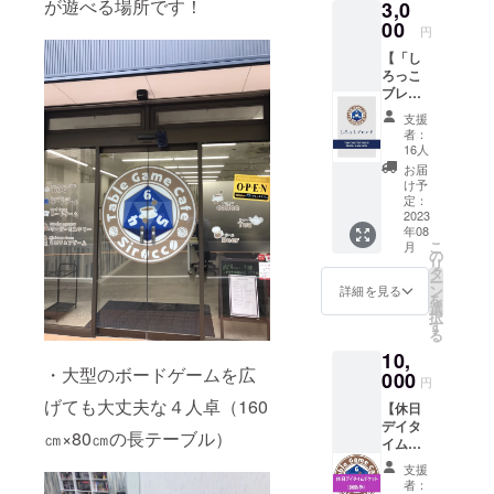
が遊べる場所です！
3,0
00
円
【「し
ろっこ
ブレン
ド」を
支援
飲んで
者：
応援プ
16人
ラン】
お届
お
け予
店に来
定：
店する
2023
年08
のは難
こ
月
しい、
の
リ
そ
タ
ー
れでも
ン
詳細を見る
を
ご支援
選
択
いただ
す
る
ける皆
10,
様へご
・大型のボードゲームを広
支援の
000
円
お御礼
げても大丈夫な４人卓（160
【休日
とし
デイタ
て、
㎝×80㎝の長テーブル）
イムチ
当
ケット
店のオ
支援
（回数
リジナ
者：