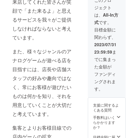
のご記
来店してくれた皆さんが笑
（通常
毎
券で
スポー
月は、
入をお
ジェクト
月・火
日のよ
す。
トには
顔で「また来るよ」と思え
ご利用
願いい
曜は定
うに当
→クラ
ご利用
は、
All-In方
になる
たしま
休日で
店に
ウド
るサービスを我々がご提供
月は記
月の最
す。 ・
式
です。
すが、
通って
ファン
載され
初のご
当店で
しなければならないと考え
祝日の
くださ
ディン
ていま
目標金額に
来店時
遊べた
場合休
る方の
グで
せん。
に記述
ら嬉し
ています。
関わらず、
日営業
ため
は、さ
利用
いたし
いゲー
日にな
の、
らにお
月は、
2023/07/31
ますの
ムタイ
りま
ゴール
得に、
ご利用
で、日
トル、
また、様々なジャンルのア
23:59:59
ま
す。そ
ドカー
16,000
になる
付を記
（TRPG
の場合
ド、お
円（４
月の最
でに集まっ
載しな
ナログゲームが遊べる店を
、ボド
本パス
持ちの
回分の
初のご
いよう
ゲ、マ
た金額が
ポート
お客様
お値
目指すには、店長や店舗ス
来店時
お願い
ダミス
をご利
は、間
段）で
に記述
ファンディ
いたし
など、
用可能
違いな
タッフの好みや趣向ではな
ご提供
いたし
ます。
ジャン
ングされま
で
くVIPで
いたし
ますの
ま
ルは不
く、常にお客様が遊びたい
す。）
す。
ます。
で、日
す。
た、ご
問で
の
→
※本
付を記
利用の
す） ・
ものは何かを知り、それを
どちら
本品は
件はそ
載しな
際は本
当店に
もご利
クラウ
のほか
いよう
人確認
用意していくことが大切だ
あると
支援に関するよ
用いた
ドファ
の割引
お願い
のた
便利な
くある質問
だけま
ンディ
サービ
いたし
と考えています。
め、会
アナロ
す。
ングで
スと併
手数料はいく
ます。
員証の
グゲー
→
しか提
用でき
らかかります
ま
作成を
ム用の
こちら
供いた
集客とよりお客様目線での
ませ
か？
た、ご
お願い
小道具
のパス
しませ
ん。
利用の
してい
・当店
店内ゲームの拡充。
ポート
ん。
目標金額に届
際は本
ます。