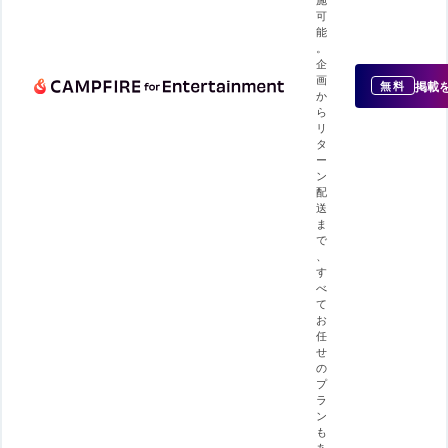
可
能
。
企
画
掲載
無料
か
ら
リ
タ
ー
ン
配
送
ま
で
、
す
べ
て
お
任
せ
の
プ
ラ
ン
も
あ