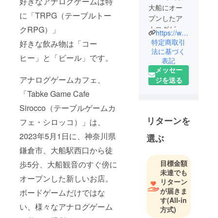
好きなアナログゲームは特
大船にオー
に「TRPG（テーブルトー
プンしたア
クRPG）」
ナログゲー
https://www.tgcafesirocco.com/
ムカフェ
特定商取引
好きな飲み物は「コー
「Table
法に基づく
ヒー」と「ビール」です。
表記
game cafe
メッセー
Sirocco」の
アナログゲームカフェ、
ジを送る
店長兼オー
「Tabke Game Cafe
ナーです。
Sirocco（テーブルゲームカ
リターンを
フェ・シロッコ）」は、
2023年5月1日に、神奈川県
選ぶ
鎌倉市、大船駅西口から徒
目標金額
歩5分、大船観音のすぐ傍に
未達でも
オープンした新しいお店。
リターン
が届きま
ボードゲームだけではな
す
(All-in
い、様々なアナログゲーム
方式)