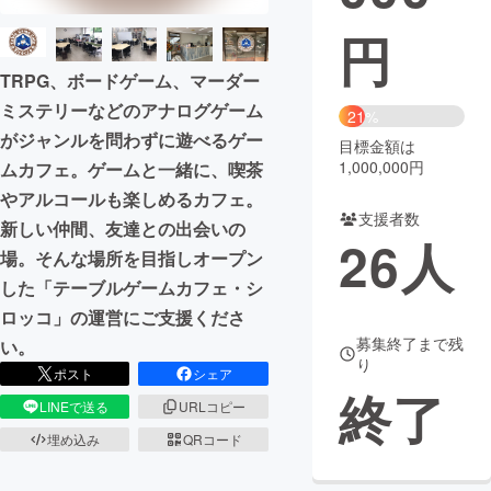
円
まちづくり・地域活性化
TRPG、ボードゲーム、マーダー
ミステリーなどのアナログゲーム
CAMPFIRE for Social Good
CAMPFIRE Creation
21%
がジャンルを問わずに遊べるゲー
CAMPFIREふるさと納税
machi-ya
コミュニティ
目標金額は
1,000,000円
ムカフェ。ゲームと一緒に、喫茶
やアルコールも楽しめるカフェ。
支援者数
新しい仲間、友達との出会いの
26
人
場。そんな場所を目指しオープン
した「テーブルゲームカフェ・シ
ロッコ」の運営にご支援くださ
募集終了まで残
い。
り
ポスト
シェア
終了
LINEで送る
URLコピー
埋め込み
QRコード