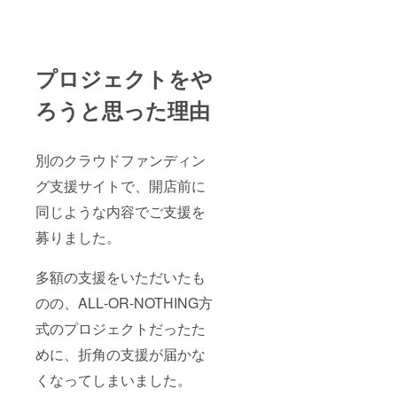
ます。
せてご
ム用の
願いい
トル、
ご利用
提示い
小道具
たしま
（TRPG
の際は
ただく
・当店
す。 ・
、ボド
会員証
ことに
で実施
当店で
ゲ、マ
と合わ
なりま
してほ
遊べた
プロジェクトをや
ダミス
せてご
すので
しいイ
ら嬉し
など、
提示い
ご注意
ベント
いゲー
ジャン
ろうと思った理由
ただく
くださ
などご
ムタイ
ルは不
ことに
い。
ざいま
トル、
問で
なりま
営業日
した
（TRPG
す） ・
すので
に関し
ら、ご
、ボド
当店に
別のクラウドファンディン
ご注意
まして
自由に
ゲ、マ
あると
くださ
は、詳
ご意見
ダミス
グ支援サイトで、開店前に
便利な
い。
しくは
をお聞
など、
アナロ
営業日
当店HP
同じような内容でご支援を
かせく
ジャン
グゲー
に関し
の営業
ださ
ルは不
ム用の
募りました。
まして
カレン
い。 特
問で
小道具
は、詳
ダーを
に思い
す） ・
・当店
しくは
ご確認
つかな
当店に
で実施
多額の支援をいただいたも
当店HP
くださ
い場合
あると
してほ
の営業
い。
は、
便利な
しいイ
のの、ALL‐OR‐NOTHING方
カレン
【備考
「な
アナロ
ベント
ダーを
欄への
し」と
グゲー
式のプロジェクトだったた
などご
ご確認
ご記入
ご記入
ム用の
ざいま
くださ
につい
いただ
めに、折角の支援が届かな
小道具
した
い。
て】
いて構
・当店
ら、ご
くなってしまいました。
【備考
ご支援
いませ
で実施
自由に
欄への
いただ
ん。
してほ
ご意見