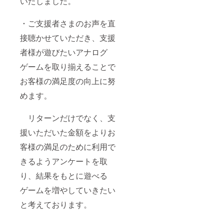
いたしました。
利用
初のご
よう
カレン
につい
月は、
来店時
に、備
ダーを
て】
ご利用
に記述
・ご支援者さまのお声を直
考欄へ
ご確認
ご支援
になる
いたし
のご記
くださ
いただ
接聴かせていただき、支援
月の最
ますの
入をお
い。
いた皆
初のご
で、日
願いい
【備考
様が、
者様が遊びたいアナログ
来店時
付を記
たしま
欄への
来店の
に記述
載しな
す。 ・
ご記入
際より
ゲームを取り揃えることで
いたし
いよう
当店で
につい
楽し
ますの
お願い
遊べた
て】
お客様の満足度の向上に努
く、快
で、日
いたし
ら嬉し
ご支援
適に当
付を記
ます。
いゲー
めます。
いただ
施設で
載しな
ま
ムタイ
いた皆
過ごし
いよう
た、ご
トル、
様が、
ていた
リターンだけでなく、支
お願い
利用の
（TRPG
来店の
だける
いたし
際は本
、ボド
際より
よう
援いただいた金額をよりお
ます。
人確認
ゲ、マ
楽し
に、備
ま
のた
ダミス
く、快
考欄へ
客様の満足のために利用で
た、ご
め、会
など、
適に当
のご記
利用の
員証の
ジャン
施設で
入をお
きるようアンケートを取
際は本
作成を
ルは不
過ごし
願いい
人確認
お願い
問で
り、結果をもとに遊べる
ていた
たしま
のた
してい
す） ・
だける
す。 ・
め、会
ます。
ゲームを増やしていきたい
当店に
よう
当店で
員証の
ご利用
あると
に、備
遊べた
と考えております。
作成を
の際は
便利な
考欄へ
ら嬉し
お願い
会員証
アナロ
のご記
いゲー
してい
と合わ
グゲー
入をお
ムタイ