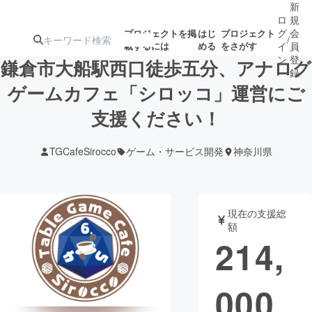
新
ロ
規
グ
会
プロジェクトを掲
はじ
プロジェクト
/
載するには
める
をさがす
イ
員
ン
登
鎌倉市大船駅西口徒歩五分、アナログ
録
ゲームカフェ「シロッコ」運営にご
支援ください！
人気のプロ
注目のリ
注目の新着プロ
募集終了が近いプ
もうすぐ公開
ジェクト
ターン
ジェクト
ロジェクト
されます
TGCafeSirocco
ゲーム・サービス開発
神奈川県
アート・写真
音楽
現在の支援総
テクノロジー・ガジェット
ゲーム・サ
額
214,
映像・映画
書籍・雑誌
000
ビジネス・起業
チャレンジ