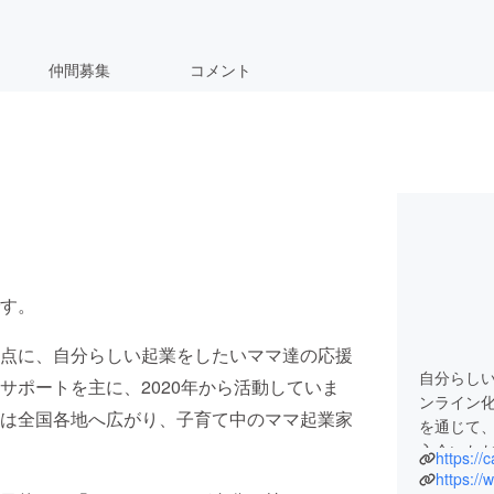
仲間募集
コメント
す。
点に、自分らしい起業をしたいママ達の応援
自分らし
サポートを主に、2020年から活動していま
ンライン
は全国各地へ広がり、子育て中のママ起業家
を通じて
入会いた
https://
じぶんサ
https:/