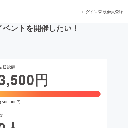
ログイン
/
新規会員登録
イベントを開催したい！
うすぐ公開されます
支援総額
プロダクト
3,500
円
ファッション
スポーツ
00,000円
数
ア
ソーシャルグッド
0
人