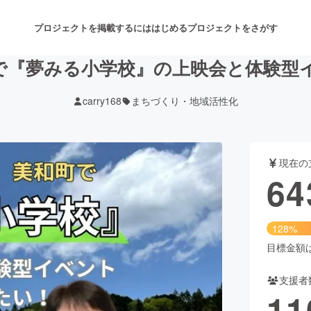
プロジェクトを掲載するには
はじめる
プロジェクトをさがす
で『夢みる小学校』の上映会と体験型
carry168
まちづくり・地域活性化
注目のリターン
注目の新着プロジェクト
募集終了が近いプロジェクト
も
現在の
音楽
舞台・パフォーマンス
64
ゲーム・サービス開発
フード・飲食店
128%
書籍・雑誌出版
アニメ・漫画
目標金額は5
支援者
チャレンジ
ビューティー・ヘルスケ
11