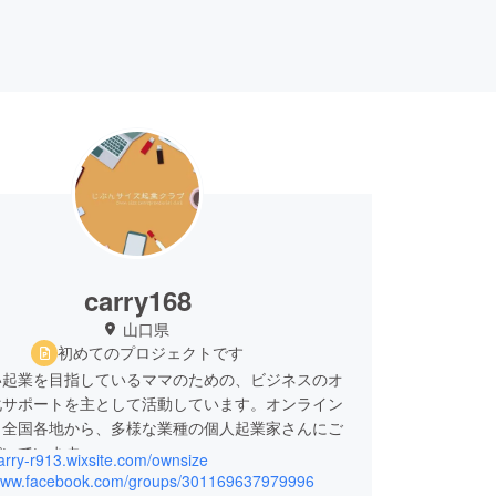
carry168
山口県
初めてのプロジェクトです
い起業を目指しているママのための、ビジネスのオ
化サポートを主として活動しています。オンライン
、全国各地から、多様な業種の個人起業家さんにご
だいています。
carry-r913.wixsite.com/ownsize
イズ起業クラブのコミュニティ運営の目的は、「ひ
/www.facebook.com/groups/301169637979996