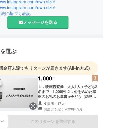
りが自分の持っている才能や特技・経験を活かし
/www.instagram.com/own.size/
/www.instagram.com/own.size/
たいことを仕事にし、それぞれが協力して社会に貢
引法に基づく表記
環境づくりの実現をすること」です。
上映会を通して、私たちも、子ども達と一緒に、夢
メッセージを送る
夢を語れる大人として、活動にご賛同いただける皆
にワクワクの波を社会に広げていきたいと思ってお
を選ぶ
標金額未達でもリターンが届きます
(All-in方式)
1,000
円
１．映画観覧券 大人1人＋子ども2
名まで 1,000円 ２．心を込めた感
謝のお礼のお葉書 ※子ども（幼児～
高校生まで） ※備考欄には、座席を
支援者：17人
必要とするお子様の人数をご記入く
お届け予定：2023年09月
ださい。
このリターンを選択する
る