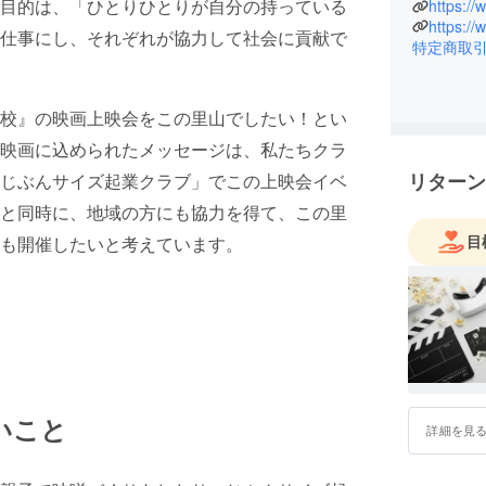
目的は、「ひとりひとりが自分の持っている
とりひと
https:/
https:/
て、やり
仕事にし、それぞれが協力して社会に貢献で
特定商取
献できる
この映画
を描き、
校』の映画上映会をこの里山でしたい！とい
様と一緒
映画に込められたメッセージは、私たちクラ
ります。
リターン
じぶんサイズ起業クラブ」でこの上映会イベ
と同時に、地域の方にも協力を得て、この里
目
も開催したいと考えています。
いこと
詳細を見