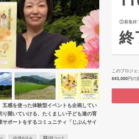
募集終
CAMPFIRE for Social Good
CAMPFIRE Creation
終
CAMPFIREふるさと納税
machi-ya
コミュニティ
このプロジェ
643,500
円の
、五感を使った体験型イベントも企画してい
切り開いていける、たくましい子ども達の育
業サポートをするコミュニティ「じぶんサイ
ピー
埋め込み
QRコード