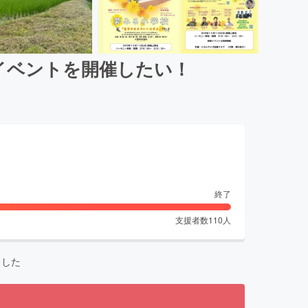
イベントを開催したい！
終了
支援者数
110
人
ました