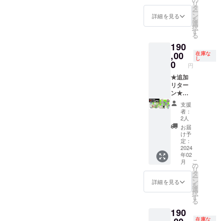
プラン
ndo
ださ
リ
介」を
入くだ
クネー
ラック
プルア
・
タッフ
す。
タ
のご紹
Switch
い。 ※
ー
ご覧く
さい。
ム可）
［一般
イラン
SUNSO
との座
※PC版
ン
介」を
用」ま
サンソ
詳細を見る
を
ださ
いずれ
をご記
販売予
ド」ス
FTヒス
談会 ・
は、
選
ご覧く
たは
フト会
択
い。
か一方
入くだ
定価
テッ
トリー
もりけ
Steam
す
ださ
「PC用
員証の
る
※「ゲー
を省略
さい。
格：未
カー ・
本『サ
ん先生
からダ
い。 ※T
（Stea
詳細は
190
ム本
された
・日本
定］ ・
ゲーム
ンソフ
複製サ
ウン
シャツ
m）」
「リ
体：DL
場合、
語表
PC・ス
本体：
ト大全
イン入
,00
ロード
在庫な
の詳細
のどち
ターン
し
コー
弊社が
記： ・
マホ用
DLコー
（仮）
り色紙
してい
0
は「リ
らかを
プラン
円
ド」
推奨す
アル
壁紙 ・
ド x 1点
』 ・
「東海
ただけ
ターン
選択し
のご紹
は、
る表記
ファ
クリア
［一般
トート
道五十
★追加
ます。
プラン
ていた
介」を
「Ninte
で補完
ベット
ファイ
販売予
バッグ
三次」
リター
※「サウ
のご紹
だけま
ご覧く
ndo
いたし
表記：
ル 3種
定価
・ゲー
・複製
ン★
ンドト
介」を
す。
ださ
Switch
ます。 -
日本語
セット
格：
ム内ク
原画イ
【リ
ラッ
ご覧く
※PC版
い。
支援
用」ま
-----------
表記／
・CF限
1,100
レジッ
ラス
ターン
ク」
ださ
は、
※「ゲー
者：
たは
-----------
アル
定記念
円］ ・
トにお
ト
内容】
は、
い。
Steam
ム本
2人
「PC用
-----------
ファ
ピン
サウン
名前掲
キャン
・もり
「Stea
からダ
体：DL
お届
（Stea
-----------
ベット
ズ 3種
ドト
載
バス
けん先
m版 DL
ウン
コー
け予
m）」
-------- ※
表記の
セット
ラック
（大）
アート
生直筆
キー」
定：
ロード
ド」
のどち
複製原
少なく
・オリ
［一般
（※①）
・サン
サイン
2024
または
してい
は、
年02
らかを
画イラ
とも１
ジナル
販売予
・
ソフト
入り色
「ファ
ただけ
「Ninte
こ
月
選択し
スト
つは必
デザイ
定価
「リッ
会員証
紙
イルス
の
ます。
ndo
リ
ていた
キャン
ずご記
ンTシャ
格：未
プルア
・
（小）
トレー
タ
※「サウ
Switch
ー
だけま
バス
入くだ
ツ ・お
定］ ・
イラン
SUNSO
「マ
ジから
ン
ンドト
用」ま
詳細を見る
を
す。
アート
さい。
礼メッ
PC・ス
ド」ス
FTヒス
ドゥー
ダウン
選
ラッ
たは
択
※PC版
の詳細
いずれ
セージ
マホ用
テッ
トリー
ラの
ロー
す
ク」
「PC用
る
は、
は「リ
か一方
【備考
壁紙 ・
カー ・
本『サ
翼」 ・
ド」の
は、
（Stea
190
Steam
ターン
を省略
欄にご
クリア
ゲーム
ンソフ
複製原
どちら
「Stea
m）」
からダ
プラン
された
記入い
ファイ
本体：
ト大全
画イラ
かを選
在庫な