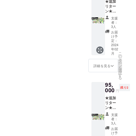
ラッシュ…クリアファイル
★追加
トにお
上旬にて順次発送していく
1,100
記入い
「Stea
リター
名前掲
円］ ・
とか、 金カセットとか、
ただく
m版 DL
予定でございます。もうし
ン★
載
サウン
内容】
キー」
【リ
（中）
キャンバスとか、大物が控
ドト
①：
支援
または
ばらくお待ちくださいね。
ターン
（※①）
ラック
者：
ゲーム
「ファ
えております。届き次第ご
内容】
・
［一般
3人
支援者様のお家で末永く可
内に表
イルス
・もり
「リッ
販売予
お届
示する
トレー
報告していきたいと思いま
けん先
プルア
愛がっていただけますよ
定価
け予
お名前
ジから
生複製
イラン
定：
格：未
すので、楽しみにおまちく
（ニッ
ダウン
う、心から願っておりま
サイン
2024
ド」ス
定］ ・
クネー
ロー
年02
入り色
テッ
ださい！
PC・ス
ム可）
ド」の
す。何卒よろしくお願い申
こ
月
紙
カー ・
の
マホ用
をご記
どちら
リ
（小）
ゲーム
タ
壁紙 ・
し上げます。（親心）
入くだ
かを選
ー
「マ
本体：
ン
クリア
詳細を見る
さい。
択して
を
ドゥー
DLコー
選
ファイ
・日本
いただ
択
ラの
ド x 1点
す
ル 1種
語表
けま
る
翼」 ・
［一般
（全3
記： ・
す。 ※
95,
複製原
販売予
種） ・
アル
クリア
残り2
画イラ
000
定価
CF限定
円
ファ
ファイ
スト
格：
記念ピ
ベット
ルの詳
★追加
キャン
1,100
ンズ 3
表記：
細は
リター
バス
円］ ・
種セッ
日本語
「リ
ン★
アート
サウン
ト ・オ
表記／
ターン
【リ
・サン
ドト
リジナ
支援
アル
プラン
ターン
ソフト
ラック
ルデザ
者：
ファ
のご紹
内容】
会員証
［一般
3人
インT
ベット
介」を
・もり
・
販売予
シャツ
お届
表記の
ご覧く
けん先
SUNSO
定価
け予
・お礼
少なく
ださ