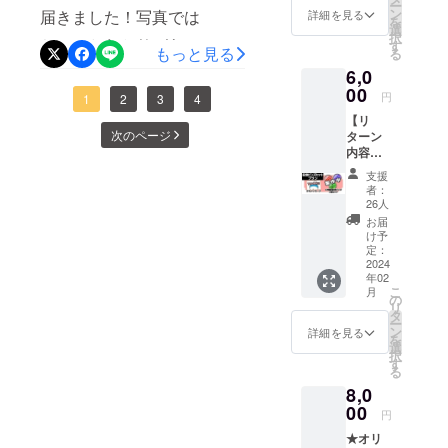
メージが本当にしづらかっ
ー
ます！海外で製造する場
セージ -
含まれ
ン
届きました！写真では
詳細を見る
ん、気を取り直しまして、
り」。ひとつひとつ心を込
を
-----------
たのです。だから製作会社
ません
選
合、この「MADE IN
択
ちょっとわかりづらいので
-----------
ので、
す
袋から出してみます！指紋
めて作るこだわりのお菓子
もっと見る
る
の担当様に相談しまくっ
-----------
ご注意
JAPAN」が刻めません。だ
すが、キラキラなゴールド
6,0
-----------
がつかないかドキドキで
くださ
のため、動画で特別に製作
て、デザイナーとあーでも
-------- ※
けどオリジナルには
00
い。
円
カード仕様に加え…なん
1
2
3
4
す…なかなかのツヤ感…写
していただいた全身へべは
ゲーム
ないこーでもないと変更し
「MADE IN JAPAN」…うぅ
【リ
本体は
と、右側の『CAMPFIRE限
真ではわかりづらいです
量産には不向きでございま
次のページ
ターン
含まれ
まくって、気づけば「納期
…じゃあ「MADE IN
内容】
定 SUNSOFT』が、箔押
ません
が、ちゃんと線も入ってい
す。そこで野村さんよりご
ヤバいです」な時期に突入
・CF限
ので、
JAPAN」を刻みたい…っと
支援
しなのでございます！今
定記念
ご注意
ます！（当たり前です
提案をいただき、ファミコ
者：
しておりました…しかし、
ピンズ3
くださ
いうことで、この辺すごく
26人
回、私は、どうしても
が！）そして収録曲リスト
個セッ
ン版の主人公のセレクト画
い。
お届
担当様のおかげで無事、な
紆余曲折ありましたが、な
ト ・お
※「サウ
け予
「ゴールドカード仕様」で
はこんな感じです。どちら
面に出てくる顔をイメージ
礼メッ
ンドト
定：
んとか間に合うことができ
んだかんだ無事に「MADE
セージ
2024
「箔押し」がしたかったの
ラッ
がA面でどちらがB面なのか
したお饅頭を制作していた
年02
ました。大変お世話になり
ク」
IN JAPAN」 を刻めました。
こ
月
です…だって、特別なカー
は、
わかりませんけれど…こう
の
だきました！お饅頭は冷凍
ました！ということで、本
リ
「Stea
この後接着工程を経てラベ
タ
ドですもの。キラキラして
ー
してみると、リップルアイ
保存しております。会社見
m版 DL
ン
詳細を見る
邦初公開「こだわりピン
を
ルシールを貼り、金カセッ
キー」
選
カッコいいのを持ちたい
ランドの曲数が圧倒的に多
択
学当日の朝に解凍して、座
または
バッジ3種」をご覧くださ
す
ト完成となります。ラベル
る
じゃありませんか！という
「ファ
いですね。片面は全てリッ
談会の時に参加者様のお茶
い！大きさは3cm弱となっ
8,0
イルス
シールと言えば、先ほど
ことで、こだわりの豪華仕
00
トレー
プルアイランド曲が収録さ
請けとしてお出しする予定
円
ており、ピンバッジとして
ジから
ちょうど納品されてきまし
様で、お届けさせていただ
★オリ
れております。さすがアド
でございます。楽しみにお
ダウン