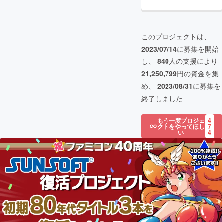
このプロジェクトは、
2023/07/14
に募集を開始
し、
840
人の支援により
21,250,799
円の資金を集
め、
2023/08/31
に募集を
終了しました
もう一度プロジェ
4
クトをやってほし
7
い
4