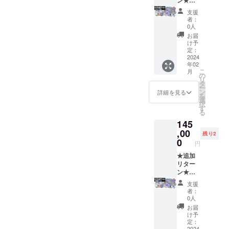
（※①）
FTヒス
ン★
ラック
デザイ
いずれ
詳細は
からダ
・
トリー
【リ
［一般
ンTシャ
か一方
「リ
支援
ウン
「リッ
本『サ
ターン
販売予
ツ ・お
を省略
者：
ターン
ロード
プルア
ンソフ
内容】
定価
礼メッ
0人
された
プラン
してい
イラン
ト大全
・江南
格：未
セージ
場合、
お届
のご紹
ただけ
ド」ス
（仮）
サンソ
定］ ・
【備考
け予
弊社が
介」を
ます。
テッ
』 ・
フト開
PC・ス
定：
欄にご
推奨す
ご覧く
※「サウ
カー ・
トート
発現場
2024
マホ用
記入い
る表記
ださ
ンドト
年02
ゲーム
バッグ
見学
壁紙 ・
ただく
で補完
い。
こ
ラッ
月
本体：
・ゲー
（旅費
クリア
の
内容】
いたし
※「ゲー
リ
ク」
DLコー
ム内ク
は実
ファイ
タ
①：
ます。 -
ム本
ー
は、
ド x 1点
レジッ
費） ・
ル 3種
ン
ゲーム
詳細を見る
-----------
体：DL
を
「Stea
［一般
トにお
開発ス
セット
選
内に表
-----------
コー
択
m版 DL
販売予
名前掲
タッフ
・CF限
す
示する
-----------
ド」
る
キー」
定価
載
との座
定記念
お名前
-----------
は、
または
145
格：
（中）
談会 ・
ピン
（ニッ
-------- ※
「Ninte
「ファ
1,100
（※①）
もりけ
,00
ズ 3種
クネー
サンソ
残り2
ndo
イルス
円］ ・
・
ん先生
セット
0
ム可）
フト会
Switch
円
トレー
サウン
「リッ
複製サ
・オリ
をご記
員証の
用」ま
ジから
ドト
プルア
イン入
★追加
ジナル
入くだ
詳細は
たは
ダウン
ラック
イラン
り色紙
リター
デザイ
さい。
「リ
「PC用
ロー
［一般
ド」ス
（小）
ン★
ンTシャ
・日本
ターン
（Stea
ド」の
販売予
テッ
「マ
【リ
ツ ・お
語表
プラン
m）」
支援
どちら
定価
カー ・
ドゥー
ターン
礼メッ
記： ・
のご紹
者：
のどち
かを選
格：未
ゲーム
ラの
内容】
セージ
アル
0人
介」を
らかを
択して
定］ ・
本体：
翼」 ・
・江南
【備考
ファ
ご覧く
お届
選択し
いただ
PC・ス
DLコー
複製原
サンソ
欄にご
ベット
け予
ださ
ていた
けま
マホ用
ド x 1点
画イラ
フト開
記入い
定：
表記：
い。
だけま
す。 ※
2024