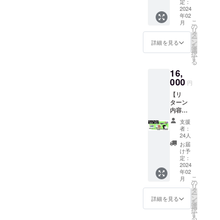
て…カイ…………っ！！失
販売予
定：
い。
りご覧いただけたらと思い
2024
までの日数が長くなる場合
定価
礼いたしました。ピンバッ
年02
ます。【カセットの箱】こ
格：
こ
月
がございますが、今週末に
1,100
の
ジをセットすることで、そ
リ
れから量産へと入る、箱の
円］ ・
タ
お届けできるかなと思いま
ー
れぞれの作品がより魅力的
サウン
ン
詳細を見る
確認用サンプルでございま
を
ドト
選
す。楽しみにお待ちくださ
択
に見えるような台紙デザイ
ラック
す
す。どこへ出しても恥ずか
る
い！あっ！お届けといえ
［一般
ンにいたしました。そのま
16,
しくない、立派なファミコ
販売予
ば…実は2～3月にお送りし
000
定価
まお部屋に飾っていただい
円
ンカセットの箱へと仕上が
格：未
たリターンですが、まだお
【リ
ても良い感じになるはずで
定］ ・
りました。表はもちろん、
ターン
PC・ス
届けできていない方が5名い
ございます！【リップルア
内容】
マホ用
裏もなんだかんだこだわっ
・クリ
らっしゃいます。
壁紙 ・
支援
イランド ステッカー】次
アファ
て作らせていただいており
お礼
者：
CAMPFIREのメッセージへ
イル 1
メッ
24人
にリップルアイランドのス
ます。このままディスプレ
種（全3
セージ -
お届
も、ご登録いただいているE
種） ・
テッカーでございます。
-----------
け予
イしてもお部屋のインテリ
CF限定
定：
-----------
メールへもご連絡しており
「え、普通のシールじゃ
記念ピ
2024
-----------
アとして活躍できるのでは
年02
ンズ 3
ますが、未だに返信いただ
-----------
ん」と言われないようなも
こ
月
種セッ
ないかと思います！（親目
の
--------
リ
けておりません。もしこの
ト ・オ
タ
※「ゲー
のを作りたい…その一心
ー
線）ファミコンカセットの
リジナ
ン
ム本
詳細を見る
活動報告をご覧になってい
を
ルデザ
で、素材選びにこだわりま
選
体：DL
箱（表）ファミコンカセッ
択
インT
す
コー
ましたら、必ずCAMPFIRE
る