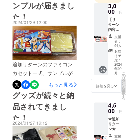
ンプルが届きまし
3,0
りするレコードは一枚一枚
画や資料が棚から出されて
00
円
た！
シュリンクされておりま
置いてあるため、付近を通
【リ
2024/01/29 12:00
す。＜ 外観 ＞【 表側 】今
行するにあたり大変気を遣
ターン
内容】
プロジェクトのメインカ
う緊張状態が続いておりま
・クリ
支援
アファ
ラーでおなじみのパッケー
者：
す。そんな疲弊したスタッ
イル 1
94人
種（全3
ジイラストでございます。
フの心を癒してくれる、そ
お届
種） ・
け予
色校正も慎重に行いました
んなお品が届きました。そ
お礼
定：
追加リターンのファミコン
メッ
2024
ので、とても鮮やかな仕上
う、「へべのお饅頭」でご
年02
セージ -
カセット一式、サンプルが
こ
月
-----------
の
がりとなっております。サ
ざいます！いかがですかこ
リ
-----------
タ
出そろいました！先々週く
ー
もっと見る
-----------
イズも縦横30cm以上でなか
の愛くるしさ。一日の疲れ
ン
詳細を見る
を
-----------
らいからサンプルは届き始
選
グッズが続々と納
択
なかの存在感。お部屋を彩
も吹っ飛んでいくような気
-------- ※
す
る
めていたのですが、早くお
クリア
るアートな一品となるので
がしませんか！実は先日、
品されてきまし
4,5
ファイ
見せしたくて仕方がなかっ
ルの詳
00
はないでしょうか！？【 裏
初代へべれけプログラマー
円
細は
た！
たのですが、やっぱりある
★追加
「リ
側 】裏は収録タイトルがデ
の野村さんのお店「おかし
2024/01/27 19:12
リター
ターン
程度そろってからの方が良
ザインされておりますね。
ン★
の乃むら」さんへ取材に
プラン
いかもしれない…とずっと
【サウ
のご紹
支援
表とは対照的にトーンを抑
行ってまいりまして、その
ンドト
介」を