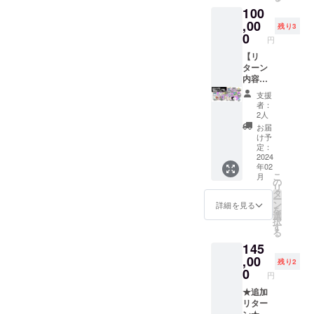
・複製
バッグ
［一般
内に表
ファ
のご紹
100
原画イ
・ゲー
販売予
示する
ベット
介」を
ラス
,00
ム内ク
定価
お名前
残り3
表記の
ご覧く
ト
レジッ
0
格：
（ニッ
少なく
円
ださ
キャン
トにお
1,100
クネー
とも１
い。
バス
【リ
名前掲
円］ ・
ム可）
つは必
※「ゲー
アート
ターン
載
サウン
をご記
ずご記
ム本
・サン
内容】
（中）
ドト
入くだ
入くだ
体：DL
ソフト
・もり
（※①）
ラック
さい。
さい。
支援
コー
会員証
けん先
・
［一般
・日本
者：
いずれ
ド」
・
生複製
「リッ
販売予
2人
語表
か一方
は、
SUNSO
サイン
プルア
定価
記： ・
お届
を省略
「Ninte
FTヒス
入り色
イラン
格：未
け予
アル
された
ndo
トリー
紙「東
ド」ス
定：
定］ ・
ファ
場合、
Switch
本『サ
海道五
2024
テッ
PC・ス
ベット
弊社が
用」ま
年02
ンソフ
十三
カー ・
マホ用
表記：
推奨す
こ
たは
月
ト クロ
次」 ・
ゲーム
の
壁紙 ・
日本語
る表記
リ
「PC用
ニク
複製原
本体：
タ
クリア
表記／
で補完
ー
（Stea
ル』 ・
画イラ
DLコー
ン
ファイ
詳細を見る
アル
いたし
を
m）」
トート
スト
ド x 1点
選
ル 3種
ファ
ます。 -
択
のどち
バッグ
キャン
［一般
す
セット
ベット
-----------
る
らかを
・ゲー
バス
販売予
・CF限
表記の
-----------
選択し
145
ム内ク
アート
定価
定記念
少なく
-----------
ていた
レジッ
・サン
,00
格：
ピン
とも１
残り2
-----------
だけま
トにお
ソフト
1,100
0
ズ 3種
つは必
-------- ※
円
す。
名前掲
会員証
円］ ・
セット
ずご記
サンソ
※PC版
載
・
★追加
サウン
・オリ
入くだ
フト会
は、
（中）
SUNSO
リター
ドト
ジナル
さい。
員証の
Steam