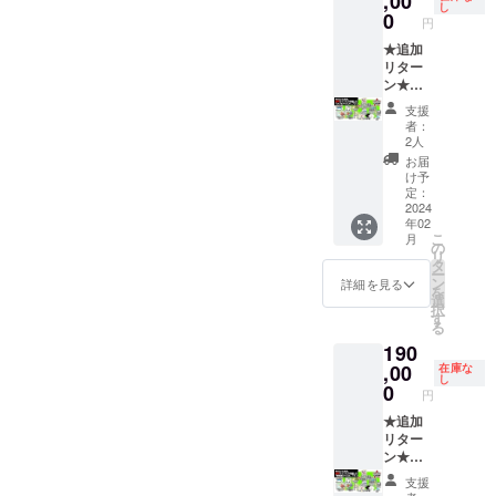
,00
m版 DL
のどち
し
ウン
のご紹
場合、
ただく
ル 3種
DLコー
（仮）
スト
択して
0
キー」
らかを
円
ロード
介」を
弊社が
内容】
セット
ド x 1点
』 ・
キャン
いただ
または
選択し
してい
ご覧く
推奨す
①：
・CF限
［一般
トート
バス
★追加
けま
「ファ
ていた
ただけ
ださ
る表記
ゲーム
定記念
販売予
バッグ
アート
リター
す。 ※
イルス
だけま
ます。
い。 ※
で補完
内に表
ピン
定価
・ゲー
・サン
ン★
クリア
トレー
す。
※「サウ
サンソ
いたし
示する
ズ 3種
格：
ム内ク
ソフト
【リ
ファイ
ジから
※PC版
支援
ンドト
フト会
ます。 -
お名前
セット
1,100
レジッ
会員証
ターン
ルの詳
ダウン
は、
者：
ラッ
員証の
-----------
（ニッ
・オリ
円］ ・
トにお
・
内容】
細は
ロー
Steam
2人
ク」
詳細は
-----------
クネー
ジナル
サウン
名前掲
SUNSO
・もり
「リ
ド」の
からダ
お届
は、
「リ
-----------
ム可）
デザイ
ドト
載
FTヒス
けん先
ターン
どちら
ウン
け予
「Stea
ターン
-----------
をご記
ンTシャ
ラック
（大）
トリー
生直筆
プラン
定：
かを選
ロード
m版 DL
プラン
-------- ※
入くだ
ツ ・お
［一般
（※①）
本『サ
サイン
2024
のご紹
択して
してい
年02
キー」
のご紹
複製原
さい。
礼メッ
販売予
・
ンソフ
入り色
介」を
いただ
ただけ
こ
月
または
介」を
画イラ
・日本
セージ
定価
「リッ
ト大全
紙
ご覧く
の
けま
ます。
リ
「ファ
ご覧く
スト
語表
【備考
格：未
プルア
（仮）
（小）
ださ
タ
す。 ※
※「サウ
ー
イルス
ださ
キャン
記： ・
欄にご
定］ ・
イラン
』 ・
「リッ
い。 ※T
ン
クリア
ンドト
詳細を見る
を
トレー
い。
バス
アル
記入い
PC・ス
ド」ス
トート
プルア
シャツ
選
ファイ
ラッ
択
ジから
※「ゲー
アート
ファ
ただく
マホ用
テッ
バッグ
イラン
の詳細
す
ルの詳
ク」
る
ダウン
ム本
の詳細
ベット
内容】
壁紙 ・
カー ・
・ゲー
ド」 ・
は「リ
細は
は、
190
ロー
体：DL
は「リ
表記：
①：
クリア
ゲーム
ム内ク
複製原
ターン
「リ
「Stea
ド」の
コー
ターン
日本語
ゲーム
ファイ
本体：
レジッ
画イラ
,00
プラン
在庫な
ターン
m版 DL
し
どちら
ド」
プラン
表記／
内に表
ル 3種
DLコー
トにお
スト
のご紹
0
プラン
キー」
円
かを選
は、
のご紹
アル
示する
セット
ド x 1点
名前掲
キャン
介」を
のご紹
または
択して
「Ninte
介」を
ファ
お名前
・CF限
［一般
載
バス
★追加
ご覧く
介」を
「ファ
いただ
ndo
ご覧く
ベット
（ニッ
定記念
販売予
（大）
アート
リター
ださ
ご覧く
イルス
けま
Switch
ださ
表記の
クネー
ピン
定価
（※①）
・サン
ン★
い。
ださ
トレー
す。 ※
用」ま
い。 ※
少なく
ム可）
ズ 3種
格：
・
ソフト
【リ
い。 ※T
ジから
支援
クリア
たは
サンソ
とも１
をご記
セット
1,100
「リッ
会員証
ターン