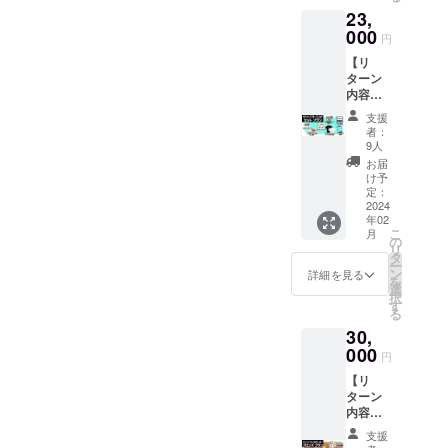
した。水にもそこそこ強い
シャツ
ド」
トの箱（裏）【説明書】説
23,
・お礼
のメッセージをご確認くだ
は、
素材（のはず） となってお
メッ
000
明書はこれから印刷となり
「Ninte
円
さい！そしてご連絡くださ
セージ -
ndo
りまして、紙のシールとは
【リ
ますが、印刷の確認用サン
-----------
Switch
い！リターン、受け取って
ターン
-----------
一味違う仕上がり（のは
用」ま
プルが届いておりましたの
内容】
-----------
たは
いただきたいです！本当
・ゲー
ず） 。動物たちの愛らしさ
-----------
「PC用
支援
でチラ見せでございます。
ム本
-------- ※
に、どうか、よろしくお願
（Stea
者：
がギューっと詰まったス
体：DL
クリア
9人
今回のプロジェクトの「マ
m）」
コード
いいたします！◆ 最後
ファイ
のどち
お届
テッカーでございます。
x 1点
ドゥーラの翼」「リップル
ルの詳
け予
らかを
に・・・『サンソフトレト
［一般
細は
定：
【トートバッグ】こちらは
選択し
アイランド」「東海道五十
販売予
2024
「リ
ていた
ロゲームセレクション ア
年02
定価
サンプルが届いたときにご
ターン
だけま
三次」の説明書を3冊とも復
こ
月
格：
プラン
の
ナログレコード盤』、いか
す。
リ
報告させていただいており
1,100
のご紹
タ
活させまして、金カセット
※PC版
ー
円］ ・
がでしたか？今ではあまり
介」を
ン
詳細を見る
は、
ますが、今回は実物が届き
を
サウン
と一緒に入れちゃいます！
ご覧く
選
Steam
択
お目にかからないレコード
ドト
ださ
す
ましたので実際に使った時
からダ
る
（オリジナルとは多少色味
ラック
い。 ※T
ウン
盤でございますので、こん
30,
［一般
のサイズ感をご覧いただき
シャツ
ロード
が異なります）当時のまま
販売予
000
の詳細
な間近で見たり触ったりす
してい
円
たいと思います！お気づき
定価
は「リ
の内容で印刷いたしますの
ただけ
【リ
格：未
る機会はなかなかございま
ターン
ます。
の方もいらっしゃるかもし
ターン
定］ ・
で、現在存在していなかっ
プラン
※「サウ
せん。ぜひ聴いていただき
内容】
PC・ス
のご紹
れませんが、当初予定して
ンドト
たり、対応できなかった
・サン
マホ用
介」を
ラッ
支援
たいのですが…っ で
ソフト
壁紙 ・