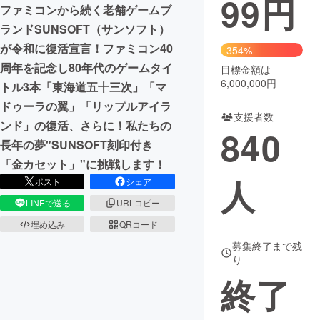
99
円
ファミコンから続く老舗ゲームブ
まちづくり・地域活性化
ランドSUNSOFT（サンソフト）
が令和に復活宣言！ファミコン40
354%
周年を記念し80年代のゲームタイ
目標金額は
CAMPFIRE for Social Good
CAMPFIRE Creation
6,000,000円
トル3本「東海道五十三次」「マ
CAMPFIREふるさと納税
machi-ya
コミュニティ
ドゥーラの翼」「リップルアイラ
支援者数
ンド」の復活、さらに！私たちの
840
長年の夢"SUNSOFT刻印付き
「金カセット」"に挑戦します！
人
ポスト
シェア
LINEで送る
URLコピー
埋め込み
QRコード
募集終了まで残
り
終了