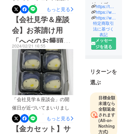
ゲームブラ
アイテム『サンソフトレト
https://twitter.com/sunsoftgames
もっと見る
ンド。レト
https://www.sun-denshi.co.jp/soft/
ロゲームセレクション ア
【会社見学＆座談
ロブームを
https://www.youtube.com/@sunsoftdemo
ナログレコード盤』、納品
特定商取引
追い風にグ
会】お茶請け用
法に基づく
ローバルに
されてまいりました！約1年
表記
展開中！こ
「へべのお饅頭」
越しのプロジェクト…これ
メッセー
だわりと遊
2024/02/21 16:55
ジを送る
で本当に最後なのかと思い
が届きました！
び心を大切
ますと、感慨深いものがご
に少数精鋭
で開発して
ざいますね。ご支援くだ
います。最
リターンを
さった皆様のおかげで、こ
新情報は
こまで辿り着けました。本
選ぶ
SUNSOFT公
式Twitterを
当にありがとうございま
Check!!
目標金額
す！それでは、待ちに待っ
「会社見学＆座談会」の開
未達なら
たアナログレコード盤を
催日が近づいてまいりまし
全額返金
されます
さっそく見てまいりましょ
た。現在、江南のサンソフ
もっと見る
(All-or-
う！確認用に一枚空けさせ
トエリアは準備の真っ最中
Nothing
【金カセット】サ
ていただきましたが、お送
方式)
でございまして、過去の原