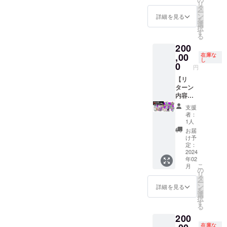
ご覧く
リ
イルス
ていた
だける
る表記
ベット
【備考
ル 3種
DLコー
ニク
複製原
タ
ださ
ー
トレー
だけま
方のみ
で補完
表記：
欄にご
セット
ド x 1点
ル』 ・
画イラ
ン
い。
詳細を見る
を
ジから
す。
ご購入
いたし
日本語
記入い
・CF限
［一般
トート
スト
選
択
ダウン
※PC版
くださ
ます。 -
表記／
ただく
定記念
販売予
バッグ
キャン
す
る
ロー
は、
い。 ※
-----------
アル
内容】
ピン
定価
・ゲー
バス
200
ド」の
Steam
複製原
-----------
ファ
①：
ズ 3種
格：
ム内ク
アート
どちら
からダ
画イラ
-----------
ベット
ゲーム
セット
1,100
レジッ
・サン
,00
在庫な
し
かを選
ウン
スト
-----------
表記の
内に表
・オリ
円］ ・
トにお
ソフト
0
円
択して
ロード
キャン
-------- ※
少なく
示する
ジナル
サウン
名前掲
会員証
いただ
してい
バス
旅費は
とも１
お名前
デザイ
ドト
載
・
【リ
けま
ただけ
アート
実費と
つは必
（ニッ
ンTシャ
ラック
（大）
SUNSO
ターン
す。 ※
ます。
の詳細
なりま
ずご記
クネー
ツ ・お
［一般
（※①）
FTヒス
内容】
クリア
※「サウ
は「リ
す。愛
入くだ
ム可）
礼メッ
販売予
・
トリー
・もり
支援
ファイ
ンドト
ターン
知県江
さい。
をご記
セージ
定価
「リッ
本『サ
けん先
者：
ルの詳
ラッ
プラン
南市ま
いずれ
入くだ
【備考
格：未
プルア
ンソフ
生直筆
1人
細は
ク」
のご紹
でお越
か一方
さい。
欄にご
定］ ・
イラン
ト大全
サイン
お届
「リ
は、
介」を
しいた
を省略
・日本
記入い
PC・ス
ド」ス
（仮）
入り色
け予
ターン
「Stea
ご覧く
だける
された
語表
ただく
マホ用
テッ
』 ・
紙
定：
プラン
m版 DL
ださ
方のみ
場合、
記： ・
内容】
壁紙 ・
カー ・
トート
「リッ
2024
年02
のご紹
キー」
い。 ※
ご購入
弊社が
アル
①：
クリア
ゲーム
バッグ
プルア
こ
月
介」を
または
サンソ
くださ
推奨す
ファ
ゲーム
ファイ
本体：
・ゲー
イラン
の
リ
ご覧く
「ファ
フト会
い。 ※
る表記
ベット
内に表
ル 3種
DLコー
ム内ク
ド」 ・
タ
ー
ださ
イルス
員証の
複製原
で補完
表記：
示する
セット
ド x 1点
レジッ
複製原
ン
詳細を見る
を
い。 ※T
トレー
詳細は
画イラ
いたし
日本語
お名前
・CF限
［一般
トにお
画イラ
選
択
シャツ
ジから
「リ
スト
ます。 -
表記／
（ニッ
定記念
販売予
名前掲
スト
す
る
の詳細
ダウン
ターン
キャン
-----------
アル
クネー
ピン
定価
載
キャン
200
は「リ
ロー
プラン
バス
-----------
ファ
ム可）
ズ 3種
格：
（大）
バス
ターン
ド」の
のご紹
アート
-----------
ベット
をご記
セット
1,100
（※①）
アート
在庫な