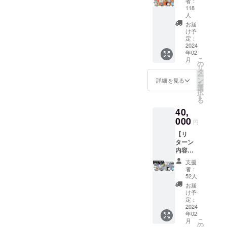
いたサイズより大きくなっ
ご覧く
者：
ク」
り、そんな記述もございま
会員証
クリア
ださ
118
も…っ 届いたらまず眺め
は、
ております。なぜ大きく
・ゲー
ファイ
人
い。
すが、それも含めお楽しみ
「Stea
ム内ク
ル 1種
ていただきたい…そして、
お届
m版 DL
なったのか…それはとある
レジッ
（全3
け予
いただけたらと思います。
キー」
特別な気分に浸りながら音
トにお
定：
種） ・
スタッフの一言…「これ
または
2024
【SUNSOFT刻印入りプラ
名前掲
CF限定
「ファ
楽鑑賞していただきた
年02
載
記念ピ
（前のサイズ）だとイベン
イルス
こ
月
トレイ】こちらも、良い感
（小）
の
ンズ 3
い…っ！そんなメッセージ
トレー
リ
トの時に縦しか本入らない
（※①）
タ
種セッ
じに「SUNSOFT」が刻ま
ジから
ー
・
ン
ト ・オ
詳細を見る
を込めて、最後の活動報告
ダウン
を
よね」それからクラファン
「リッ
選
リジナ
れております。ちなみに今
ロー
択
とさせていただきます。皆
プルア
す
ルデザ
スタッフみんなで「イベン
ド」の
る
回は説明書が3冊入るため、
イラン
インT
どちら
様、本当に長い間お付き合
40,
ド」ス
シャツ
トで使いやすいサイズと
かを選
オリジナルのトレイより数
000
テッ
・お礼
円
いいただきまして、誠にあ
択して
は」を研究し、大き目のチ
カー ・
メッ
ミリ深く設計されておりま
いただ
【リ
ゲーム
セージ -
りがとうございました。今
けま
ラシやノベルティをいろい
ターン
本体：
-----------
す。オリジナルをお持ちの
す。
内容】
回のプロジェクトはこれで
DLコー
-----------
ろもらってもサクサクっと
・サン
方は、違いを比べてみてく
ド x 1点
-----------
支援
終わりですが、私達はまだ
ソフト
［一般
-----------
者：
入れられる、現在のサイズ
ださい！■本体に差してみま
会員証
販売予
52人
--------
まだサンソフトを盛り上げ
・
へと変更することになりま
定価
※「ゲー
お届
したということで、ちょっ
SUNSO
格：
け予
ム本
てまいりますので、引き続
した。きっと共感していた
FTヒス
定：
1,100
体：DL
と社内に置いてある本体に
トリー
2024
き応援していただけますと
円］ ・
コー
だける方が多いと信じ、自
年02
本『サ
差してみました。なんとい
サウン
ド」
こ
月
幸いです。何卒よろしくお
ンソフ
の
ドト
は、