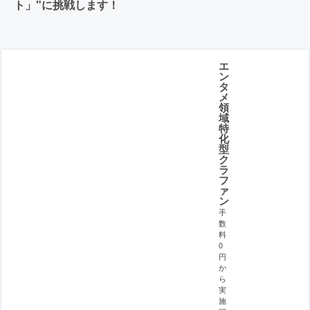
ト」"に挑戦します！
エ
ン
タ
メ
領
域
特
化
型
ク
ラ
フ
ァ
ン
手
数
料
0
円
か
ら
実
施