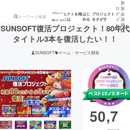
新
ロ
規
グ
会
プロジェクトを掲
はじ
プロジェクト
/
載するには
める
をさがす
イ
員
ン
登
SUNSOFT復活プロジェクト！80年代
録
タイトル3本を復活したい！！
人気のプロ
注目のリ
注目の新着プロ
募集終了が近いプ
もうすぐ公開
SUNSOFT
ゲーム・サービス開発
ジェクト
ターン
ジェクト
ロジェクト
されます
アート・写真
音楽
現在の支援総
額
21,2
テクノロジー・ガジェット
ゲーム・サ
50,7
映像・映画
書籍・雑誌
ビジネス・起業
チャレンジ