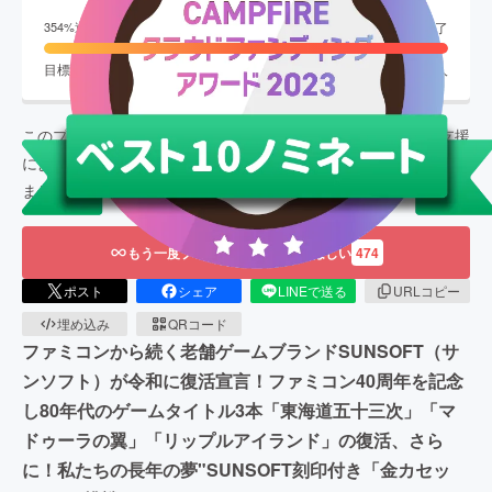
終了
354
%達成
目標金額
6,000,000
円
支援者数
840
人
このプロジェクトは、
2023/07/14
に募集を開始し、
840
人の支援
により
21,250,799
円の資金を集め、
2023/08/31
に募集を終了し
ました
もう一度プロジェクトをやってほしい
474
ポスト
シェア
LINEで送る
URLコピー
埋め込み
QRコード
ファミコンから続く老舗ゲームブランドSUNSOFT（サ
ンソフト）が令和に復活宣言！ファミコン40周年を記念
し80年代のゲームタイトル3本「東海道五十三次」「マ
ドゥーラの翼」「リップルアイランド」の復活、さら
に！私たちの長年の夢"SUNSOFT刻印付き「金カセッ