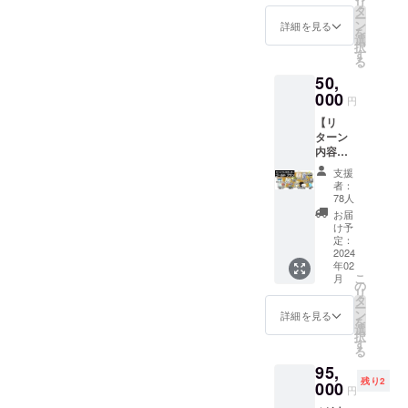
信をもってご提供させてい
リ
うことでしょう。驚くほど
ト大全
タ
ラック
「Ninte
願い申し上げます。
ー
（仮）
ただきます！【Tシャツ】こ
ン
［一般
詳細を見る
ndo
の素晴らしい一体感でござ
を
』 ・
選
販売予
Switch
======================
択
ちらもサンプルが届いた時
トート
す
定価
用」ま
います。※ディスプレイ用ア
る
バッグ
【サンソフト 公式サイ
格：未
たは
にご報告済みでございます
50,
・ゲー
イテムのため実際にプレイ
定］ ・
「PC用
ト】 https://www.sun-
ム内ク
000
PC・ス
（Stea
ので、SUNSOFTタグが着
円
はできませんラベルシール
レジッ
マホ用
m）」
denshi.co.jp/soft/【Youtube
【リ
トにお
いた首元だけご紹介させて
壁紙 ・
のどち
のデザイン、これにしてよ
ターン
名前掲
クリア
らかを
チャンネル】
内容】
いただきます！黒と白では
載
ファイ
選択し
かった…メインカラーをこ
・サン
（小）
https://www.youtube.com/@s
ル 1種
ていた
支援
少し雰囲気が変わります。
ソフト
（※①）
の色にしてよかった…感無
（全3
者：
だけま
会員証
unsoftdemo【公式X（旧
・
78人
種） ・
す。
なんか、ちゃんとしたメー
・
量でございます！ディスプ
「リッ
CF限定
お届
※PC版
Twitter）】
SUNSO
プルア
け予
カーブランドものっぽい！
記念ピ
は、
レイ方法のひとつとして、
FTヒス
イラン
定：
ンズ 3
Steam
https://twitter.com/sunsoftga
トリー
2024
て感じがして嬉しいです
ド」ス
種セッ
からダ
本体INを選択肢に入れてみ
年02
本『サ
テッ
mes
ト ・オ
ウン
こ
月
ね！このSUNSOFTタグ、
ンソフ
カー ・
の
るのはいかがでしょう
リジナ
ロード
リ
ト大全
ゲーム
タ
ルデザ
してい
ペロっとめくって裏のへべ
ー
（仮）
か！？■発送は2月末～3月上
本体：
ン
詳細を見る
インT
ただけ
を
』 ・
DLコー
選
を見ていただきたいです。
シャツ
ます。
択
旬にて順次 こちらの金カ
トート
ド x 1点
す
・お礼
※「サウ
る
バッグ
ぜひ！■まだまだ続く納品
［一般
メッ
ンドト
セット一式は、他のリター
95,
・ゲー
販売予
セージ
ラッ
ラッシュこれからが納品
残り2
ム内ク
000
定価
ングッズと同じ2月末～3月
【備考
円
ク」
レジッ
格：
欄にご
は、