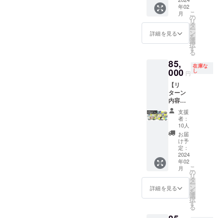
壁紙 ・
［一般
スト
発現場
ただく
日本語
※「ゲー
す。
クリア
年02
クリア
販売予
キャン
見学
内容】
表記／
ム本
※PC版
こ
ファイ
月
ファイ
定価
バス
（旅費
①：
の
アル
体：DL
は、
リ
ルの詳
ル 3種
格：
アート
は実
ゲーム
タ
ファ
コー
Steam
ー
細は
セット
1,100
・サン
費） ・
内に表
ン
ベット
詳細を見る
ド」
からダ
を
「リ
・CF限
円］ ・
ソフト
開発ス
示する
選
表記の
は、
ウン
択
ターン
定記念
サウン
会員証
タッフ
お名前
す
少なく
「Ninte
ロード
る
プラン
ピン
ドト
・
との座
（ニッ
とも１
ndo
してい
のご紹
85,
ズ 3種
ラック
SUNSO
談会 ・
クネー
つは必
Switch
ただけ
在庫な
介」を
セット
［一般
FTヒス
もりけ
000
ム可）
し
ずご記
用」ま
円
ます。
ご覧く
・オリ
販売予
トリー
ん先生
をご記
入くだ
たは
※「サウ
ださ
【リ
ジナル
定価
本『サ
複製サ
入くだ
さい。
「PC用
ンドト
い。 ※T
ターン
デザイ
格：未
ンソフ
イン入
さい。
いずれ
（Stea
ラッ
シャツ
内容】
ンTシャ
定］ ・
ト クロ
り色紙
・日本
か一方
m）」
ク」
の詳細
・
ツ ・お
PC・ス
ニク
（小）
語表
を省略
のどち
支援
は、
は「リ
SUNSO
礼メッ
マホ用
ル』 ・
「東海
記： ・
された
者：
らかを
「Stea
ターン
FTデザ
セージ
壁紙 ・
トート
道五十
アル
10人
場合、
選択し
m版 DL
プラン
イナー
【備考
クリア
バッグ
三次」
ファ
弊社が
お届
ていた
キー」
のご紹
描き下
欄にご
ファイ
・ゲー
・複製
ベット
け予
推奨す
だけま
または
介」を
ろしイ
記入い
ル 3種
ム内ク
原画イ
定：
表記：
る表記
す。
「ファ
ご覧く
ラスト
2024
ただく
セット
レジッ
ラス
日本語
で補完
※PC版
イルス
ださ
年02
・サン
内容】
・CF限
トにお
ト
表記／
いたし
は、
トレー
こ
月
い。
ソフト
①：
定記念
名前掲
キャン
の
アル
ます。 -
Steam
ジから
リ
会員証
ゲーム
ピン
載
バス
タ
ファ
-----------
からダ
ダウン
ー
・
内に表
ズ 3種
（大）
アート
ン
ベット
詳細を見る
-----------
ウン
ロー
を
SUNSO
示する
セット
（※①）
・サン
選
表記の
-----------
ロード
ド」の
択
FTヒス
お名前
・オリ
・
ソフト
す
少なく
-----------
してい
どちら
る
トリー
（ニッ
ジナル
「リッ
会員証
とも１
-------- ※
ただけ
かを選
本『サ