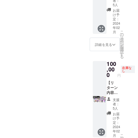
場合、
日本語
ル 3種
DLコー
ターン
者：
ム本
ターン
バッグ
生複製
格：
弊社が
表記／
セット
ド x 1点
5人
プラン
体：DL
プラン
・ゲー
サイン
1,100
推奨す
アル
・CF限
［一般
のご紹
お届
コー
のご紹
ム内ク
入り色
円］ ・
る表記
ファ
定記念
販売予
け予
介」を
ド」
介」を
レジッ
紙「マ
サウン
定：
で補完
ベット
ピン
定価
ご覧く
は、
ご覧く
トにお
ドゥー
2024
ドト
いたし
表記の
ズ 3種
格：
ださ
「Ninte
ださ
年02
名前掲
ラの
ラック
ます。 -
少なく
セット
1,100
い。 ※
ndo
い。 ※T
こ
月
載
翼」 ・
［一般
の
-----------
とも１
・オリ
円］ ・
サンソ
Switch
シャツ
リ
（中）
複製原
販売予
タ
-----------
つは必
ジナル
サウン
フト会
用」ま
の詳細
ー
（※①）
画イラ
定価
ン
-----------
ずご記
デザイ
ドト
詳細を見る
員証の
たは
は「リ
を
・
スト
格：未
選
-----------
入くだ
ンTシャ
ラック
詳細は
「PC用
ターン
択
「リッ
キャン
定］ ・
す
-------- ※
さい。
ツ ・お
［一般
「リ
（Stea
プラン
る
プルア
バス
PC・ス
複製原
いずれ
礼メッ
販売予
ターン
m）」
のご紹
100
イラン
アート
マホ用
画イラ
か一方
セージ
定価
プラン
のどち
介」を
ド」ス
・サン
,00
壁紙 ・
在庫な
スト
を省略
【備考
格：未
のご紹
らかを
ご覧く
し
テッ
ソフト
クリア
0
キャン
された
欄にご
定］ ・
介」を
選択し
円
ださ
カー ・
会員証
ファイ
バス
場合、
記入い
PC・ス
ご覧く
ていた
い。
ゲーム
・
【リ
ル 3種
アート
弊社が
ただく
マホ用
ださ
だけま
本体：
SUNSO
ターン
セット
の詳細
推奨す
内容】
壁紙 ・
い。
す。
DLコー
FTヒス
内容】
・CF限
は「リ
る表記
①：
クリア
※「ゲー
※PC版
ド x 1点
トリー
・もり
定記念
ターン
で補完
ゲーム
ファイ
ム本
は、
支援
［一般
本『サ
けん先
ピン
プラン
いたし
内に表
ル 3種
体：DL
者：
Steam
販売予
ンソフ
生複製
ズ 3個
のご紹
ます。 -
示する
セット
5人
コー
からダ
定価
ト大全
サイン
セット
介」を
-----------
お名前
・CF限
ド」
お届
ウン
格：
（仮）
入り色
・オリ
ご覧く
-----------
（ニッ
定記念
け予
は、
ロード
1,100
』 ・
紙
ジナル
定：
ださ
-----------
クネー
ピン
「Ninte
してい
円］ ・
トート
「リッ
2024
デザイ
い。 ※
-----------
ム可）
ズ 3種
ndo
ただけ
年02
サウン
バッグ
プルア
ンTシャ
サンソ
-------- ※
をご記
セット
Switch
ます。
こ
月
ドト
・ゲー
イラン
ツ ・お
の