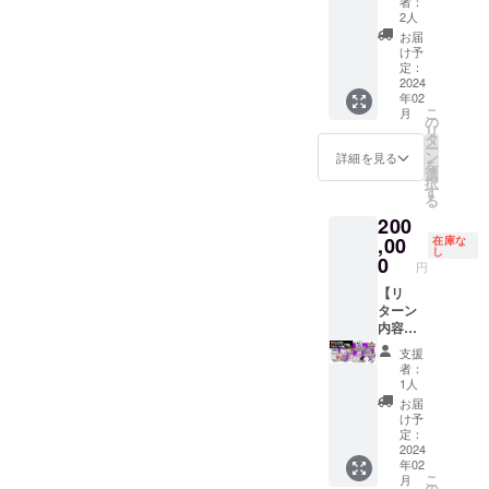
シャツ
ダウン
者：
ファイ
「PC用
フト会
つは必
入くだ
・オリ
円］ ・
プルア
・
内容】
の詳細
ロー
2人
ルの詳
（Stea
員証の
ずご記
さい。
ジナル
サウン
イラン
SUNSO
・もり
は「リ
ド」の
お届
細は
m）」
詳細は
入くだ
・日本
デザイ
ドト
ド」ス
FTヒス
けん先
ターン
どちら
け予
「リ
のどち
「リ
さい。
語表
ンTシャ
ラック
テッ
トリー
生直筆
定：
プラン
かを選
ターン
らかを
ターン
いずれ
記： ・
ツ ・お
［一般
カー ・
本『サ
サイン
2024
のご紹
択して
年02
プラン
選択し
プラン
か一方
アル
礼メッ
販売予
ゲーム
ンソフ
入り色
介」を
いただ
こ
月
のご紹
ていた
のご紹
を省略
ファ
セージ
定価
本体：
ト大全
紙
の
ご覧く
けま
リ
介」を
だけま
介」を
された
ベット
【備考
格：未
DLコー
（仮）
（小）
タ
ださ
す。 ※
ー
ご覧く
す。
ご覧く
場合、
表記：
欄にご
定］ ・
ド x 1点
』 ・
「東海
ン
い。
クリア
詳細を見る
を
ださ
※PC版
ださ
弊社が
日本語
記入い
PC・ス
［一般
トート
道五十
選
ファイ
択
い。 ※T
は、
い。
推奨す
表記／
ただく
マホ用
販売予
バッグ
三次」
す
ルの詳
る
シャツ
Steam
※「ゲー
る表記
アル
内容】
壁紙 ・
定価
・ゲー
・複製
細は
200
の詳細
からダ
ム本
で補完
ファ
①：
クリア
格：
ム内ク
原画イ
「リ
は「リ
ウン
体：DL
いたし
ベット
ゲーム
ファイ
1,100
レジッ
ラス
,00
在庫な
ターン
し
ターン
ロード
コー
ます。 -
表記の
内に表
ル 3種
円］ ・
トにお
ト
0
プラン
円
プラン
してい
ド」
-----------
少なく
示する
セット
サウン
名前掲
キャン
のご紹
のご紹
ただけ
は、
-----------
とも１
お名前
・CF限
ドト
載
バス
【リ
介」を
介」を
ます。
「Ninte
-----------
つは必
（ニッ
定記念
ラック
（大）
アート
ターン
ご覧く
ご覧く
※「サウ
ndo
-----------
ずご記
クネー
ピン
［一般
（※①）
・サン
内容】
ださ
ださ
ンドト
Switch
-------- ※
入くだ
ム可）
ズ 3種
販売予
・
ソフト
・もり
い。 ※T
支援
い。
ラッ
用」ま
旅費は
さい。
をご記
セット
定価
「リッ
会員証
けん先
シャツ
者：
ク」
たは
実費と
いずれ
入くだ
・オリ
格：未
プルア
・
生直筆
の詳細
1人
は、
「PC用
なりま
か一方
さい。
ジナル
定］ ・
イラン
SUNSO
サイン
は「リ
お届
「Stea
（Stea
す。愛
を省略
・日本
デザイ
PC・ス
ド」ス
FTヒス
入り色
ターン
け予
m版 DL
m）」
知県江
された
語表
ンTシャ
マホ用
テッ
トリー
紙「マ
定：
プラン
キー」
のどち
南市ま
場合、
記： ・
ツ ・お
壁紙 ・
カー ・
本『サ
ドゥー
2024
のご紹
年02
または
らかを
でお越
弊社が
アル
礼メッ
クリア
ゲーム
ンソフ
ラの
介」を
こ
月
「ファ
選択し
しいた
推奨す
ファ
セージ
ファイ
本体：
ト クロ
翼」 ・
の