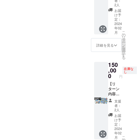
どちら
※「サウ
の詳細
-----------
は「リ
者：
つは必
①：
壁紙 ・
バッグ
スト
フト開
詳細は
かを選
ンドト
は「リ
-------- ※
2人
ターン
ずご記
ゲーム
クリア
・ゲー
キャン
発現場
「リ
択して
ラッ
ターン
旅費は
プラン
お届
入くだ
内に表
ファイ
ム内ク
バス
見学
ターン
いただ
ク」
プラン
実費と
け予
のご紹
さい。
示する
ル 3種
レジッ
アート
（旅費
プラン
定：
けま
は、
のご紹
なりま
介」を
いずれ
お名前
セット
トにお
・サン
は実
2024
のご紹
す。 ※
「Stea
介」を
す。愛
ご覧く
年02
か一方
（ニッ
・CF限
名前掲
ソフト
費） ・
介」を
クリア
m版 DL
ご覧く
知県江
ださ
こ
月
を省略
クネー
定記念
載
会員証
開発ス
ご覧く
の
ファイ
キー」
ださ
南市ま
い。
リ
された
ム可）
ピン
（大）
・
タッフ
ださ
タ
ルの詳
または
い。 ※
でお越
ー
場合、
をご記
ズ 3種
（※①）
SUNSO
との座
い。
ン
細は
「ファ
サンソ
しいた
詳細を見る
を
弊社が
入くだ
セット
・
FTヒス
談会 ・
※「ゲー
選
「リ
イルス
フト会
だける
択
推奨す
さい。
・オリ
「リッ
トリー
もりけ
ム本
す
ターン
トレー
員証の
方のみ
る
る表記
・日本
ジナル
プルア
本『サ
ん先生
体：DL
プラン
ジから
詳細は
ご購入
150
で補完
語表
デザイ
イラン
ンソフ
複製サ
コー
のご紹
ダウン
「リ
くださ
いたし
記： ・
ンTシャ
ド」ス
ト大全
イン入
,00
ド」
在庫な
介」を
ロー
ターン
い。 ※
し
ます。 -
アル
ツ ・お
テッ
（仮）
り色紙
は、
0
ご覧く
ド」の
プラン
複製原
円
-----------
ファ
礼メッ
カー ・
』 ・
「リッ
「Ninte
ださ
どちら
のご紹
画イラ
-----------
ベット
セージ
ゲーム
トート
プルア
【リ
ndo
い。 ※T
かを選
介」を
スト
-----------
表記：
【備考
本体：
バッグ
イラン
ターン
Switch
シャツ
択して
ご覧く
キャン
-----------
日本語
欄にご
DLコー
・ゲー
ド」 ・
内容】
用」ま
の詳細
いただ
ださ
バス
-------- ※
表記／
記入い
ド x 1点
ム内ク
複製原
・江南
たは
は「リ
けま
い。
アート
支援
サンソ
アル
ただく
［一般
レジッ
画イラ
サンソ
「PC用
ターン
す。 ※
※「ゲー
の詳細
者：
フト会
ファ
内容】
販売予
トにお
スト
フト開
（Stea
プラン
クリア
ム本
は「リ
2人
員証の
ベット
①：
定価
名前掲
キャン
発現場
m）」
のご紹
ファイ
体：DL
ターン
お届
詳細は
表記の
ゲーム
格：
載
バス
見学
のどち
介」を
ルの詳
コー
プラン
け予
「リ
少なく
内に表
1,100
（大）
アート
（旅費
らかを
定：
ご覧く
細は
ド」
のご紹
ターン
とも１
示する
円］ ・
（※①）
・サン
は実
2024
選択し
ださ
「リ
は、
介」を
年02
プラン
つは必
お名前
サウン
・
ソフト
費） ・
ていた
い。
ターン
「Ninte
ご覧く
こ
月
のご紹
ずご記
（ニッ
ドト
「リッ
会員証
開発ス
だけま
の