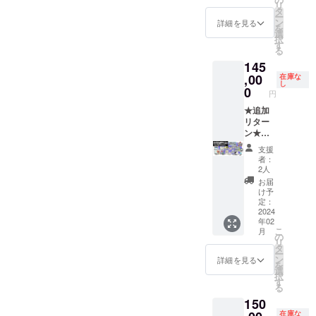
フト会
複製原
入くだ
・オリ
用」ま
※「サウ
リ
ラック
ム内ク
ド」 ・
礼メッ
タ
員証の
画イラ
さい。
ジナル
たは
ンドト
ー
［一般
レジッ
複製原
セージ
ン
詳細は
スト
・日本
デザイ
詳細を見る
「PC用
ラッ
を
販売予
トにお
画イラ
【備考
選
「リ
キャン
語表
ンTシャ
（Stea
ク」
択
定価
名前掲
スト
欄にご
す
ターン
バス
記： ・
ツ ・お
m）」
は、
る
格：未
載
キャン
記入い
プラン
アート
アル
礼メッ
のどち
「Stea
145
定］ ・
（中）
バス
ただく
のご紹
の詳細
ファ
セージ
らかを
m版 DL
PC・ス
（※①）
アート
,00
内容】
在庫な
介」を
は「リ
ベット
【備考
選択し
キー」
し
マホ用
・
・サン
①：
0
ご覧く
ターン
表記：
欄にご
ていた
または
円
壁紙 ・
「リッ
ソフト
ゲーム
ださ
プラン
日本語
記入い
だけま
「ファ
クリア
プルア
会員証
★追加
内に表
い。
のご紹
表記／
ただく
す。
イルス
ファイ
イラン
・
リター
示する
※「ゲー
介」を
アル
内容】
※PC版
トレー
ル 3種
ド」ス
SUNSO
ン★
お名前
ム本
ご覧く
ファ
①：
は、
ジから
セット
テッ
FTヒス
【リ
（ニッ
体：DL
ださ
ベット
ゲーム
Steam
ダウン
支援
・CF限
カー ・
トリー
ターン
クネー
コー
い。 ※
表記の
内に表
からダ
者：
ロー
定記念
ゲーム
本『サ
内容】
ム可）
ド」
サンソ
少なく
示する
2人
ウン
ド」の
ピン
本体：
ンソフ
・江南
をご記
は、
フト会
とも１
お名前
ロード
お届
どちら
ズ 3個
DLコー
ト大全
サンソ
入くだ
「Ninte
員証の
つは必
（ニッ
け予
してい
かを選
セット
ド x 1点
（仮）
フト開
さい。
定：
ndo
詳細は
ずご記
クネー
ただけ
択して
・オリ
［一般
』 ・
発現場
2024
・日本
Switch
「リ
入くだ
ム可）
ます。
いただ
年02
ジナル
販売予
トート
見学
語表
用」ま
ターン
さい。
をご記
※「サウ
けま
こ
月
デザイ
定価
バッグ
（旅費
記： ・
の
たは
プラン
いずれ
入くだ
ンドト
す。 ※
リ
ンTシャ
格：
・ゲー
は実
アル
タ
「PC用
のご紹
か一方
さい。
ラッ
クリア
ー
ツ ・お
1,100
ム内ク
費） ・
ファ
ン
（Stea
介」を
を省略
・日本
詳細を見る
ク」
ファイ
を
礼メッ
円］ ・
レジッ
開発ス
ベット
選
m）」
ご覧く
された
語表
は、
ルの詳
択
セージ
サウン
トにお
タッフ
表記：
す
のどち
ださ
場合、
記： ・
「Stea
細は
る
【備考
ドト
名前掲
との座
日本語
らかを
い。
弊社が
アル
m版 DL
「リ
150
欄にご
ラック
載
談会 ・
表記／
選択し
※「ゲー
推奨す
ファ
キー」
ターン
記入い
［一般
（中）
もりけ
アル
在庫な