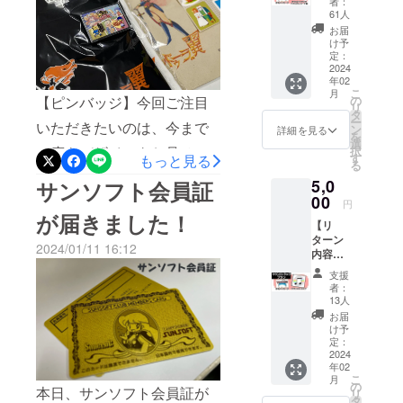
者：
我慢しておりました。それ
ラッ
ご覧く
61人
えた落ち着いた色調になっ
時にへべのお饅頭を制作し
ク レ
ださ
お届
が本日解禁となりましたの
コード
い。
ております。現在レコード
け予
ていただきました。野村さ
盤プラ
定：
で、ひとつひとつご紹介さ
を手にしている私のテン
ン】
2024
んインタビュー第二弾
年02
せていただきます！【金カ
【リ
ションとは対照的なため、
こ
月
★Youtubeで公開中！ へべ
ターン
【ピンバッジ】今回ご注目
の
セット】まずは主役の金カ
リ
内容】
タ
なんだかソワソワしますの
れけのデザインの裏話！
ー
いただきたいのは、今まで
・サウ
ン
詳細を見る
セットでございます！こち
を
ンドト
で…そっと伏せておきま
選
へべ饅頭を作りながら教え
一度もデザインをお見せで
択
ラッ
らは前後パーツをくっつけ
す
もっと見る
る
す。＜ 中身 ＞それでは中身
ク レ
てくれた！その時の感動を
きなかった「ピンバッジ」
る前の状態が届きました。
5,0
サンソフト会員証
コード
を見てまいりましょう！中
伝えたい！そう思い、まず
盤［一
00
でございます！なぜデザイ
円
後工程（接着）へ進めるた
般販売
が届きました！
にはレコード盤が1枚と、収
は座談会のお茶請け用にへ
【リ
ンを発表できなかったかと
予定価
めの確認用でございます
ターン
格：未
録曲リストが一枚（両面印
べのお饅頭を作っていただ
2024/01/11 16:12
言いますと、納期ギリギリ
内容】
定］ ・
ね。ちょっと注目していた
・サウ
刷）入っております。気に
お礼
けないか、お願いをしてみ
支援
の発注期限まで、デザイン
ンドト
だきたいのがですね、後ろ
メッ
者：
なるレコード盤の色です
ました。すると、なんと、
ラック
セージ -
13人
を変更しまくっていたから
パーツの「MADE IN
［一般
-----------
お届
が、一応ゴールドでござい
快く引き受けてくださった
販売予
です！そのせいでタイミン
-----------
け予
JAPAN」の刻印でございま
定価
-----------
定：
ます。………。私的には
のです！野村さん、ありが
グを逃してしまいました…
格：未
2024
-----------
す。そう、この金カセッ
年02
定］ ・
ちょっとからしっぽ……げ
-------- ※
とうございます！野村さん
ピンバッジ…仕上がりのイ
こ
月
お礼
ト、国内製造なのでござい
ゲーム
の
本日、サンソフト会員証が
リ
ふっげふんっす…すみませ
のこだわりは「すべて手作
メッ
本体は
タ