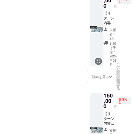
,00
ていた
ム本
る表記
ベット
または
プラン
し
ただく
販売予
（※①）
ん先生
ファ
0
だけま
体：DL
で補完
表記：
「ファ
のご紹
円
内容】
定価
・
複製サ
ベット
す。
コー
いたし
日本語
イルス
介」を
①：
格：未
「リッ
イン入
【リ
表記の
※PC版
ド」
ます。 -
表記／
トレー
ご覧く
ゲーム
定］ ・
プルア
り色紙
ターン
少なく
は、
は、
-----------
アル
ジから
ださ
内に表
PC・ス
イラン
（小）
内容】
とも１
Steam
「Ninte
-----------
ファ
ダウン
い。 ※T
示する
マホ用
ド」ス
「リッ
・江南
つは必
からダ
ndo
-----------
ベット
ロー
シャツ
支援
お名前
壁紙 ・
テッ
プルア
サンソ
ずご記
ウン
Switch
-----------
表記の
ド」の
者：
の詳細
（ニッ
クリア
カー ・
イラン
フト開
入くだ
ロード
用」ま
-------- ※
少なく
2人
どちら
は「リ
クネー
ファイ
ゲーム
ド」 ・
発現場
さい。
してい
たは
旅費は
とも１
かを選
お届
ターン
ム可）
ル 3種
本体：
複製原
見学
いずれ
ただけ
「PC用
実費と
つは必
け予
択して
プラン
をご記
セット
DLコー
画イラ
（旅費
か一方
定：
ます。
（Stea
なりま
ずご記
いただ
のご紹
入くだ
・CF限
ド x 1点
スト
は実
2024
を省略
※「サウ
m）」
す。愛
入くだ
けま
介」を
年02
さい。
定記念
［一般
キャン
費） ・
された
ンドト
のどち
知県江
さい。
す。 ※
ご覧く
こ
月
・日本
ピン
販売予
バス
開発ス
場合、
の
ラッ
らかを
南市ま
いずれ
クリア
ださ
リ
語表
ズ 3種
定価
アート
タッフ
弊社が
タ
ク」
選択し
でお越
か一方
ファイ
い。
ー
記： ・
セット
格：
・サン
との座
推奨す
ン
は、
ていた
しいた
を省略
詳細を見る
ルの詳
を
アル
・オリ
1,100
ソフト
談会 ・
る表記
選
「Stea
だけま
だける
された
細は
択
ファ
ジナル
円］ ・
会員証
もりけ
で補完
す
m版 DL
す。
方のみ
場合、
「リ
る
ベット
デザイ
サウン
・
ん先生
いたし
キー」
※PC版
ご購入
弊社が
ターン
150
表記：
ンTシャ
ドト
SUNSO
複製サ
ます。 -
または
は、
くださ
推奨す
プラン
日本語
ツ ・お
ラック
FTヒス
イン入
,00
-----------
在庫な
「ファ
Steam
い。 ※
る表記
のご紹
し
表記／
礼メッ
［一般
トリー
り色紙
-----------
0
イルス
からダ
複製原
で補完
介」を
円
アル
セージ
販売予
本『サ
「マ
-----------
トレー
ウン
画イラ
いたし
ご覧く
ファ
【備考
定価
ンソフ
ドゥー
【リ
-----------
ジから
ロード
スト
ます。 -
ださ
ベット
欄にご
格：未
ト クロ
ラの
ターン
-------- ※
ダウン
してい
キャン
-----------
い。 ※T
表記の
記入い
定］ ・
ニク
翼」 ・
内容】
サンソ
ロー
ただけ
バス
-----------
シャツ
少なく
ただく
PC・ス
ル』 ・
複製原
・江南
フト会
ド」の
ます。
アート
-----------
の詳細
支援
とも１
内容】
マホ用
トート
画イラ
サンソ
員証の