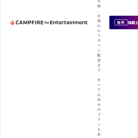
可
能
。
企
画
掲載
無料
か
ら
リ
タ
ー
ン
配
送
ま
で
、
す
べ
て
お
任
せ
の
プ
ラ
ン
も
あ