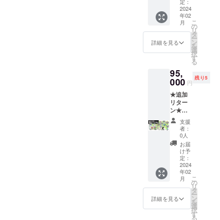
生複製
FTヒス
定：
格：未
メッ
とも１
い。 ※T
サイン
2024
トリー
定］ ・
セージ
つは必
シャツ
年02
入り色
本『サ
PC・ス
【備考
ずご記
こ
の詳細
月
紙
ンソフ
の
マホ用
欄にご
入くだ
リ
は「リ
（小）
ト クロ
タ
壁紙 ・
記入い
さい。
ー
ターン
「リッ
ニク
ン
クリア
詳細を見る
ただく
いずれ
を
プラン
プルア
ル』 ・
選
ファイ
内容】
か一方
択
のご紹
イラン
トート
す
ル 3種
①：
を省略
る
介」を
ド」 ・
バッグ
セット
ゲーム
された
ご覧く
95,
複製原
・ゲー
・CF限
内に表
場合、
ださ
残り5
画イラ
000
ム内ク
定記念
示する
円
弊社が
い。
スト
レジッ
ピン
お名前
推奨す
★追加
キャン
トにお
ズ 3種
（ニッ
る表記
リター
バス
名前掲
セット
クネー
で補完
ン★
アート
載
・オリ
ム可）
いたし
【リ
・サン
（中）
ジナル
をご記
支援
ます。 -
ターン
ソフト
（※①）
デザイ
者：
入くだ
-----------
内容】
会員証
・
0人
ンTシャ
さい。
-----------
・もり
・
「リッ
ツ ・お
お届
・日本
-----------
けん先
SUNSO
プルア
け予
礼メッ
語表
-----------
生複製
FTヒス
定：
イラン
セージ
記： ・
-------- ※
サイン
2024
トリー
ド」ス
【備考
アル
サンソ
年02
入り色
本『サ
テッ
欄にご
ファ
こ
フト会
月
紙
ンソフ
の
カー ・
記入い
ベット
リ
員証の
（小）
ト クロ
タ
ゲーム
ただく
表記：
ー
詳細は
「東海
ニク
ン
本体：
詳細を見る
内容】
日本語
を
「リ
道五十
ル』 ・
選
DLコー
①：
表記／
択
ターン
三次」
トート
す
ド x 1点
ゲーム
アル
る
プラン