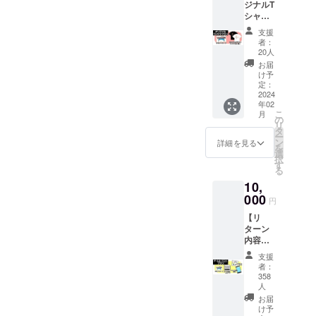
の存在感大でございます。
ジナルT
たので予備のシールを貼っ
ロー
きます。かなり個人的な想
ベンチャーゲームです！＜
待ちください！※野村さんイ
シャツ
ド」の
金属部はそれぞれ加工に変
てみました。いかがでしょ
プラン
いと情熱で仕様を決定した
どちら
支援
ナンバリング ＞実はこの
ンタビュー第一弾はこちら
【リ
化をいれてまして、光の反
かを選
者：
うか？※ラベルシールはこの
会員証となりましたが、
ターン
択して
20人
『サンソフトレトロゲーム
ファミコン時代の裏話続
射具合でどれも違う表情を
内容】
いただ
後金カセットの製造工場へ
お届
きっと支援者の皆様にも、
・オリ
セレクション アナログレ
出！現お和菓子屋さん、元
けま
け予
見せてくれます。お手元に
ジナル
送って貼っていただきま
定：
す。
ご満足いただける仕上がり
コード盤』、ナンバリング
へべれけ開発者との対談
デザイ
2024
届きましたら、いろいろな
す。写真ではちょっとわか
年02
ンTシャ
になったのではないかと思
されております！今回のク
こ
月
ツ ・お
角度からご覧いただきたい
の
りづらいのですが、表側の
リ
います！楽しみにお待ちい
礼メッ
タ
ラファン支援者様へは、支
ー
です。きっと、より一層お
セージ -
ン
詳細を見る
ラベルシールはつや消しを
を
ただけますと幸いです。そ
-----------
援日時順でナンバーを割当
選
楽しみいただけるのではな
択
-----------
したシルバー素材を使用し
す
の他アイテムも続々と納品
る
てさせていただきますの
-----------
いかと思います！そして、
ておりまして、白く見える
10,
-----------
されてまいりますので、ま
で、これも楽しみにお待ち
--------
ピンバッジを台紙にセット
000
円
部分はすべて銀色なんです
たご報告させていただきま
※Tシャ
いただけると嬉しいです。
してケースに入れたものが
【リ
ツの詳
ね。大変高級感のある仕上
すね。
ターン
細は
＜ 発送について ＞さて、こ
こちらです。それぞれの作
内容】
「リ
がりとなりました。ちなみ
のアナログレコード盤です
・ゲー
ターン
品の主人公をピックアッ
支援
にシリアル番号は表側の右
ム本
プラン
者：
が、支援者様へ今週中に発
体：DL
のご紹
プ…あれ？そういえばリッ
358
下に入っております。お手
コード
介」を
人
送予定でございます。お住
プルアイランドの主人公っ
x 1点
ご覧く
お届
元に届きましたら、じっく
［一般
ださ
け予
いの地域によってはお届け