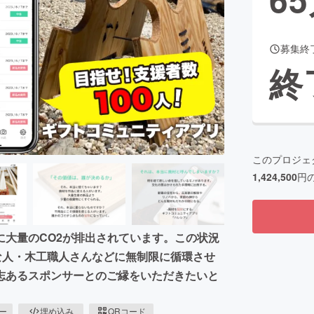
募集終
CAMPFIRE for Social Good
CAMPFIRE Creation
終
CAMPFIREふるさと納税
machi-ya
コミュニティ
このプロジェ
1,424,500
円
大量のCO2が排出されています。この状況
な人・木工職人さんなどに無制限に循環させ
志あるスポンサーとのご縁をいただきたいと
ピー
埋め込み
QRコード