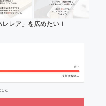
ハレレア」を広めたい！
終了
支援者数
65
人
ました