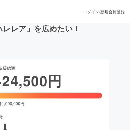
ログイン
/
新規会員登録
ハレレア」を広めたい！
うすぐ公開されます
支援総額
プロダクト
424,500
円
ファッション
スポーツ
,000,000円
数
ア
ソーシャルグッド
人