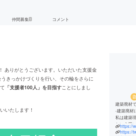
仲間募集
コメント
1
！ ありがとうございます。いただいた支援金
合うきっかけづくりを行い、その輪をさらに
て
「支援者100人」を目指す
ことにしまし
建築廃材
いいたします！
-建築廃材に命を吹き込む-
私は建築現
という思
築現場や
https://