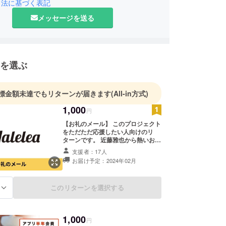
まれます、それを先ずはそのままの形で活かす事が
引法に基づく表記
ます。焼却処分や固形燃料への加工にはCO2が必
メッセージを送る
ます、その前に我々にはできる事がまだあります。
もう一度命を吹き込むことです！その廃材の「価値
めるのか」現在でも1000万人を超える人が日曜大
るそうですが今後、もっとDIY人口は増えていき
を選ぶ
材不足です…その時に資材を無料で受取り命を吹き
ができるシステムになります。現場から出る資材は
標金額未達でもリターンが届きます
(All-in方式)
からこそ流通します！流通するからこそCO2削減
1,000
円
ます！資材を渡す人が嬉しい気持ちになります！資
人が嬉しい気持ちになります！その物が喜びます！
【お礼のメール】 このプロジェクト
をただただ応援したい人向けのリ
って地球が喜びます！
ターンです。 近藤雅也から熱いお礼
築廃材に特化したコミュニティアプリです。
のメールをお送りさせていただきま
支援者：17人
す。 なお、支援時に上乗せ支援が可
お届け予定：2024年02月
能です。 応援の気持ちの上乗せ、大
歓迎です！
このリターンを選択する
る
1,000
円