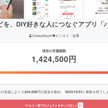
どを、DIY好きな人につなぐアプリ「
masayakyoto
ビジネス・起業
現在の支援総額
1,424,500
円
人の支援により
1,424,500
円の資金を集め、
2023/12/31
に募集を終了し
もう一度プロジェクトをやってほしい
31