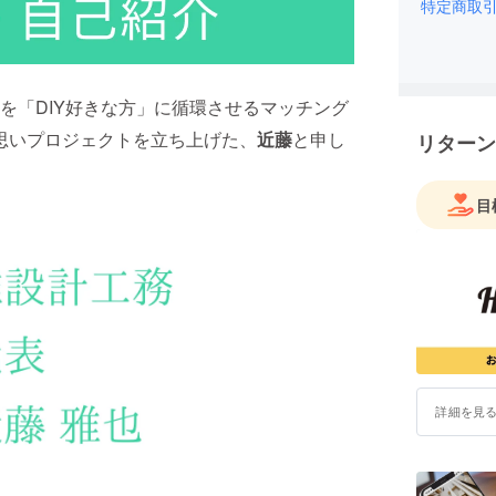
ぶ）が生
特定商取
大切と考え
ず発生し
その物に
は、誰が決
を「DIY好きな方」に循環させるマッチング
工をしてい
思いプロジェクトを立ち上げた、
近藤
と申し
リターン
ます。
現場の人
込むこと
目
無料である
に繋がり
材を貰う
それによ
そんな建
詳細を見