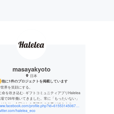
masayakyoto
日本
他に1件のプロジェクトを掲載しています
で世界を笑顔にする。
 ギフトコミュニティアプリHalelea
場で26年働いてきました。常に「もったいない」
いがあり、今回それを具現化する事ができます。建
https://www.facebook.com/profile.php?id=61553145067242
解体現場からは多くの廃材や残材（以後、資材と呼
twitter.com/halelea_eco