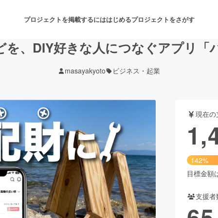
プロジェクトを掲載するには
はじめる
プロジェクトをさがす
どを、DIY好きな人につなぐアプリ「
masayakyoto
ビジネス・起業
注目のリターン
注目の新着プロジェクト
募集終了が近いプロジェクト
も
現在の
音楽
舞台・パフォーマンス
1,
ゲーム・サービス開発
フード・飲食店
142%
書籍・雑誌出版
アニメ・漫画
目標金額は1
支援者
チャレンジ
ビューティー・ヘルスケ
65