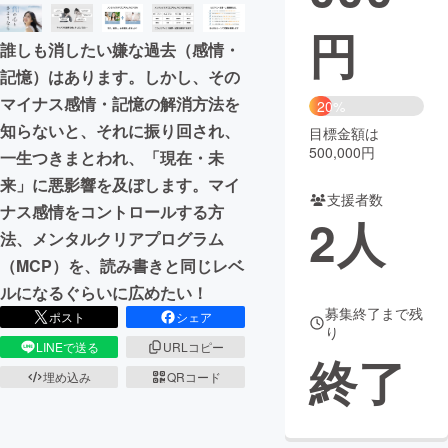
円
まちづくり・地域活性化
誰しも消したい嫌な過去（感情・
記憶）はあります。しかし、その
CAMPFIRE for Social Good
CAMPFIRE Creation
マイナス感情・記憶の解消方法を
20%
CAMPFIREふるさと納税
machi-ya
コミュニティ
知らないと、それに振り回され、
目標金額は
500,000円
一生つきまとわれ、「現在・未
来」に悪影響を及ぼします。マイ
支援者数
ナス感情をコントロールする方
2
人
法、メンタルクリアプログラム
（MCP）を、読み書きと同じレベ
ルになるぐらいに広めたい！
募集終了まで残
ポスト
シェア
り
LINEで送る
URLコピー
終了
埋め込み
QRコード