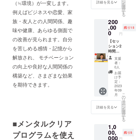
いただ
が受け
間） 場
ン
ではご
（≒環境）が一変します。
詳細を見る
を
けま
られる
所：オ
選
ざいま
択
す。 ▽
リター
例えばビジネスや恋愛、家
ンライ
す
せん。
る
セミ
ンで
ン
効果に
族・友人との人間関係、趣
200
ナー詳
す。
（zoom
は個人
細▽ 日
コーチ
,00
） ※受
差がご
残り15
味や健康、あらゆる側面で
程：9月
ングを
講テキ
0
ざいま
円
17日
トライ
ストは
すこと
の改善が見られます。自分
（日）
アルと
【セッ
ダウン
を予め
時間：
して受
ション2
ロード
ご了承
を苦しめる感情・記憶から
13:00～
けてみ
時間】
URLを
くださ
（5時
たい方
メンタ
メール
解放され、 モチベーション
い。
支援
間） 場
におす
ルクリ
でご連
者：
の向上や良好な人間関係の
所：大
すめの
アプロ
絡しま
0人
阪メト
リター
グラム
す。 ※
お届
構築など、さまざまな効果
ロ御堂
ンで
の開発
法令に
け予
筋線本
す。 本
者であ
基づく
定：
を期待できます。
町駅周
リター
る大川
2023
医療、
年09
辺 ※受
ンの支
がセラ
診療行
こ
月
講テキ
援数
ピー
為では
の
リ
ストは
は、お
セッ
ござい
タ
ー
受講時
ひとり
ション
ませ
ン
詳細を見る
を
にお渡
様あた
を行い
ん。効
選
択
しいた
り、最
ます。
果には
す
る
しま
大2点ま
オンラ
■メンタルクリア
個人差
1,0
す。 ※
ででお
インな
がござ
会場の
願いい
ので全
00,
います
プログラムを使え
残り5
詳しい
たしま
国どこ
ことを
000
円