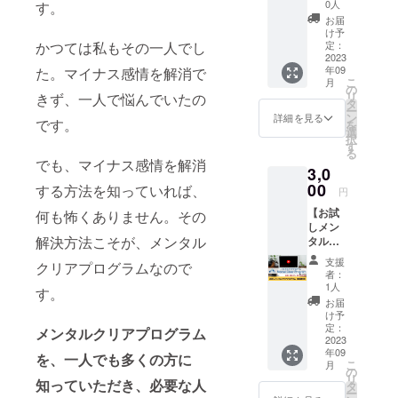
プログ
0人
す。
10年越しの
ラムを
お届
悩みが解消
ただた
け予
だ応援
かつては私もその一人でし
定：
された。
したい
2023
「これまで
年09
た。マイナス感情を解消で
人向け
こ
月
悩んだ10年
のリ
の
リ
きず、一人で悩んでいたの
ターン
タ
間は何だっ
ー
です。
ン
詳細を見る
です。
たのか？何
を
代表の
選
択
大川岳
故誰も教え
す
る
志から
でも、マイナス感情を解消
てくれな
3,0
熱いお
かったの
礼の
00
する方法を知っていれば、
円
メール
か？」
【お試
何も怖くありません。その
をお送
しメン
りさせ
解決方法こそが、メンタル
タルク
そのプログ
ていた
リアプ
だきま
ラムを日本
支援
クリアプログラムなので
ログラ
す。 な
者：
中に届ける
ム（動
お、支
1人
す。
画教
援時に
ために、活
お届
材）】
上乗せ
け予
動していま
メンタ
支援が
定：
メンタルクリアプログラム
す。
ルクリ
2023
可能で
年09
アプロ
す。 応
を、一人でも多くの方に
こ
月
グラム
援の気
の
リ
知っていただき、必要な人
に興味
持ちの
タ
ー
があ