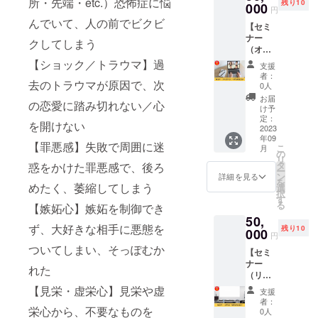
所・先端・etc.）恐怖症に悩
残り10
ングを
000
聴方
画尺：
絡しま
円
学んで
法：
約4時間
す。 ※
んでいて、人の前でビクビ
【セミ
お仕事
YouTub
公開期
法令に
ナー
や日常
e （限
間：
クしてしまう
基づく
（オン
生活の
定公開
2023年
医療、
ライ
パ
【ショック／トラウマ】過
URLを
9月～
診療行
支援
ン）＝9
フォー
メール
2024年
者：
為では
月10日
去のトラウマが原因で、次
マンス
でご連
0人
8月 ※受
ござい
(日)＝】
を向上
絡しま
講テキ
お届
ませ
の恋愛に踏み切れない／心
クラウ
させま
す） 動
け予
スト
ん。効
ドファ
しょ
定：
画尺：
（PDF
果には
を開けない
ンディ
2023
う。 受
約4時間
）はダ
個人差
年09
ング特
講テキ
公開期
ウン
【罪悪感】失敗で周囲に迷
がござ
こ
月
別企画
ストも
の
間：
ロード
います
リ
とし
お送り
タ
2023年
惑をかけた罪悪感で、後ろ
URLを
ことを
ー
て、メ
するの
ン
9月～
詳細を見る
メール
予めご
を
ンタル
めたく、萎縮してしまう
で、よ
選
2024年
でご連
了承く
択
クリア
り内容
す
8月 ※受
絡しま
ださ
る
【嫉妬心】嫉妬を制御でき
プログ
を理解
講テキ
す。 ※
い。
50,
ラムを
しやす
スト
法令に
ず、大好きな相手に悪態を
残り10
対面で
000
くな
（PDF
基づく
円
受講で
り、ご
）はダ
医療、
ついてしまい、そっぽむか
【セミ
きるセ
自身の
ウン
診療行
ナー
ミナー
ペース
ロード
れた
為では
（リア
を開催
で受
URLを
ござい
ル）＝9
しま
講・実
【見栄・虚栄心】見栄や虚
メール
ませ
支援
月17日
す。 オ
践する
でご連
者：
ん。効
(日)＝】
栄心から、不要なものを
ンライ
ことが
0人
絡しま
果には