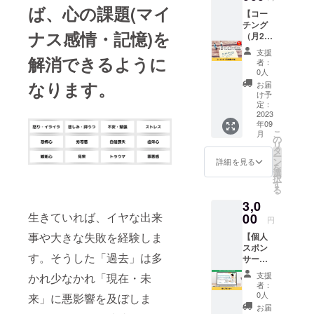
所在地
す。 ▽
からで
予めご
ば、心の課題(マイ
は後
セッ
も受講
【コー
了承く
日、
ション
可能。
チング
ださ
ナス感情・記憶)を
メール
詳細▽
メンタ
（月2時
い。
にてお
日程：
ルクリ
間×半
支援
伝えい
メール
アプロ
年）】
解消できるように
者：
たしま
にて調
グラム
科学的
0人
す。 ※
整 時
の動画
な目標
なります。
お届
会場ま
間：120
とテキ
達成術
け予
での旅
分×1回
ストを
（セル
定：
費交通
場所：
事前に
フコー
2023
年09
費、そ
オンラ
お送り
チン
こ
月
の他諸
イン
するの
グ）を
の
リ
経費の
（zoom
で、
用い
タ
ー
ご負担
）また
セッ
て、具
ン
詳細を見る
を
は支援
はリア
ション
体的に
選
択
者様に
ル（リ
当日は
セッ
す
る
てお願
アルの
主に実
ション
3,0
いいた
場合は
践部分
を行い
しま
大阪市
を一緒
ます。
生きていれば、イヤな出来
00
円
す。 ※
内にて
に行い
自分に
事や大きな失敗を経験しま
【個人
法令に
実施）
ます。
必要な
スポン
基づく
有効期
メンタ
ことや
す。そうした「過去」は多
サー】
医療、
限：
ルクリ
問題と
メンタ
診療行
2023年
アプロ
なるこ
支援
かれ少なかれ「現在・未
ルクリ
為では
9月から
グラム
とを明
者：
アプロ
ござい
1年間 ※
の動画
確に
0人
来」に悪影響を及ぼしま
グラム
ませ
リアル
の説明
し、自
お届