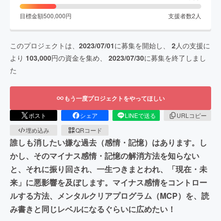
目標金額
500,000
円
支援者数
2
人
このプロジェクトは、
2023/07/01
に募集を開始し、
2
人の支援に
より
103,000
円の資金を集め、
2023/07/30
に募集を終了しまし
た
もう一度プロジェクトをやってほしい
ポスト
シェア
LINEで送る
URLコピー
埋め込み
QRコード
誰しも消したい嫌な過去（感情・記憶）はあります。し
かし、そのマイナス感情・記憶の解消方法を知らない
と、それに振り回され、一生つきまとわれ、「現在・未
来」に悪影響を及ぼします。マイナス感情をコントロー
ルする方法、メンタルクリアプログラム（MCP）を、読
み書きと同じレベルになるぐらいに広めたい！