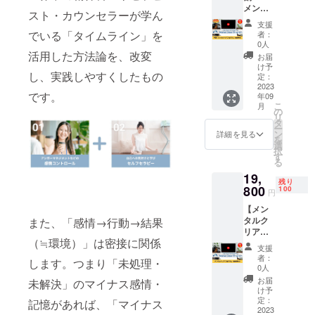
メンタ
アプロ
イナス
スト・カウンセラーが学ん
ルクリ
グラム
感情を
支援
アプロ
をしっ
解消で
でいる「タイムライン」を
者：
グラム
かり学
きま
0人
（動画
びたい
活用した方法論を、改変
す。 視
お届
教
という
聴方
け予
し、実践しやすくしたもの
材）】
方にお
定：
法：
早割で
2023
すすめ
YouTub
です。
年09
お得！
のリ
e （限
こ
月
通常リ
ターン
の
定公開
リ
ターン
です。
タ
URLを
ー
価格よ
受講テ
ン
メール
詳細を見る
を
り5,000
キスト
選
でご連
択
円
もお送
す
絡しま
る
OFF！
りする
す） 動
19,
メンタ
ので、
画尺：
残り
ルクリ
800
より内
100
各章約
円
アプロ
容を理
30～90
【メン
グラム
解しや
分 公開
タルク
また、「感情→行動→結果
をしっ
すくな
期間：
リアプ
かり学
り、ご
2023年
（≒環境）」は密接に関係
ログラ
びたい
自身の
9月～
支援
ム（動
という
ペース
2024年
者：
します。つまり「未処理・
画教
方にお
で受
0人
8月 ※法
材）】
すすめ
講・実
令に基
お届
未解決」のマイナス感情・
メンタ
のリ
践する
け予
づく医
ルクリ
ターン
定：
ことが
記憶があれば、「マイナス
療、診
アプロ
2023
です。
できま
療行為