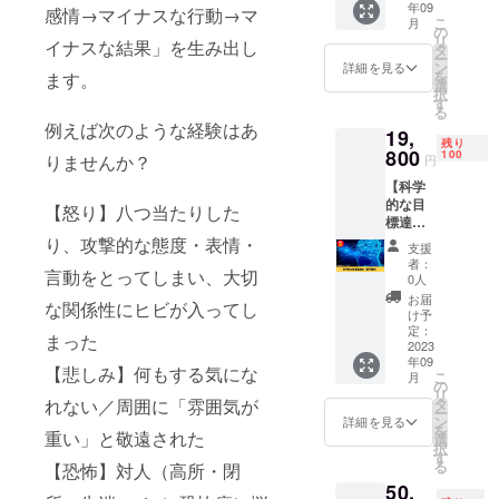
年09
グラム
受講テ
感情→マイナスな行動→マ
す。 視
ではご
こ
月
をしっ
キスト
の
聴方
ざいま
リ
イナスな結果」を生み出し
かり学
もお送
タ
法：
せん。
ー
びたい
りする
ン
YouTub
詳細を見る
効果に
を
ます。
という
ので、
選
e （限
は個人
択
方にお
より内
す
定公開
差がご
る
すすめ
容を理
URLを
ざいま
例えば次のような経験はあ
19,
のリ
解しや
メール
すこと
残り
ターン
800
すくな
100
でご連
を予め
りませんか？
円
です。
り、ご
絡しま
ご了承
【科学
受講テ
自身の
す） 動
くださ
的な目
キスト
ペース
【怒り】八つ当たりした
画尺：
い。
標達成
もお送
で受
約4時間
術（音
りする
り、攻撃的な態度・表情・
講・実
公開期
支援
声教
ので、
践する
間：
者：
言動をとってしまい、大切
材）】
より内
ことが
0人
2023年
目標を
容を理
できま
9月～
お届
な関係性にヒビが入ってし
達成す
解しや
す。 視
け予
2024年
る方法
すくな
定：
聴方
8月 ※受
まった
を認知
2023
り、ご
法：
講テキ
年09
心理
自身の
YouTub
スト
【悲しみ】何もする気にな
こ
月
学、脳
ペース
の
e （限
（PDF
リ
科学を
で受
タ
れない／周囲に「雰囲気が
定公開
）はダ
ー
もとに
講・実
ン
URLを
詳細を見る
ウン
を
説明し
重い」と敬遠された
践する
選
メール
ロード
択
ます。
ことが
す
でご連
URLを
る
【恐怖】対人（高所・閉
セルフ
できま
絡しま
メール
50,
コーチ
す。 視
す） 動
でご連