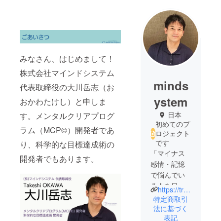
みなさん、はじめまして！
株式会社マインドシステム
minds
代表取締役の大川岳志（お
ystem
おかわたけし）と申しま
日本
す。メンタルクリアプログ
初めてのプ
ラム（MCP©）開発者であ
ロジェクト
です
り、科学的な目標達成術の
「マイナス
開発者でもあります。
感情・記憶
で悩んでい
る人を日本
https://trainer-okawa.com/mentalclear/
中からゼロ
特定商取引
にする」を
法に基づく
表記
ゴールに