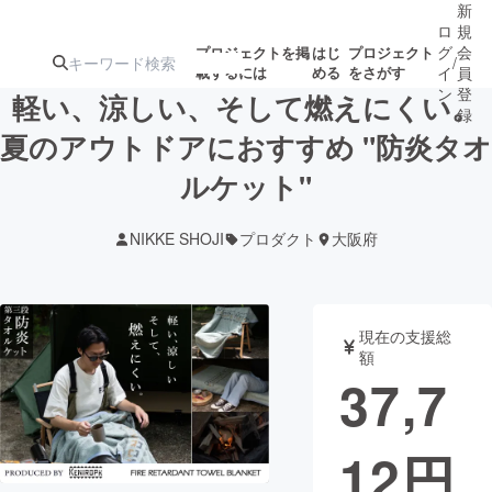
新
ロ
規
グ
会
プロジェクトを掲
はじ
プロジェクト
/
載するには
める
をさがす
イ
員
ン
登
軽い、涼しい、そして燃えにくい。
録
夏のアウトドアにおすすめ "防炎タオ
ルケット"
人気のプロ
注目のリ
注目の新着プロ
募集終了が近いプ
もうすぐ公開
ジェクト
ターン
ジェクト
ロジェクト
されます
NIKKE SHOJI
プロダクト
大阪府
アート・写真
音楽
現在の支援総
テクノロジー・ガジェット
ゲーム・サ
額
37,7
映像・映画
書籍・雑誌
12
円
ビジネス・起業
チャレンジ