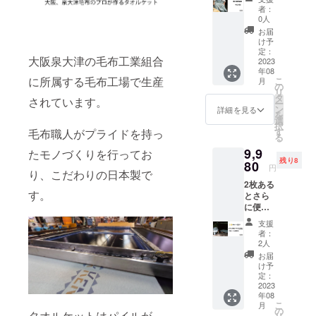
6,980円
者：
0人
お届
け予
定：
大阪泉大津の毛布工業組合
2023
年08
に所属する毛布工場で生産
こ
月
の
リ
タ
されています。
ー
ン
詳細を見る
を
選
択
す
毛布職人がプライドを持っ
る
9,9
たモノづくりを行ってお
残り8
80
円
り、こだわりの日本製で
2枚ある
す。
とさら
に便利
でお
支援
得！ 2
者：
枚セッ
2人
ト割
お届
【限定
け予
先着10
定：
名様】
2023
年08
こ
月
の
タオルケットはパイルが