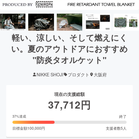
軽い、涼しい、そして燃えにく
い。夏のアウトドアにおすすめ
"防炎タオルケット"
NIKKE SHOJI
プロダクト
大阪府
現在の支援総額
37,712
円
終了
37
%達成
目標金額
100,000
円
支援者数
5
人