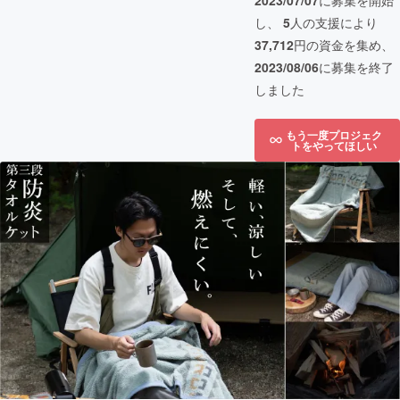
2023/07/07
に募集を開始
し、
5
人の支援により
37,712
円の資金を集め、
2023/08/06
に募集を終了
しました
もう一度プロジェク
トをやってほしい