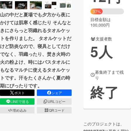
まちづくり・地域活性化
37%
山の中だと夏場でも夕方から夜に
目標金額は
かけては肌寒く感じたり そんなと
100,000円
CAMPFIRE for Social Good
CAMPFIRE Creation
きにさらっと羽織れるタオルケッ
CAMPFIREふるさと納税
machi-ya
コミュニティ
トを作りました。 タオルケットだ
支援者数
5
人
けど防炎なので、寝具としてだけ
でなく、羽織ったり、焚き火時の
火の粉よけ、時にはバスタオルに
もなるマルチに使えるタオルケッ
募集終了まで残
トです。汗をたくさんかく夏の時
り
終了
期にぴったりです。
ポスト
シェア
LINEで送る
URLコピー
埋め込み
QRコード
このプロジェクトは、