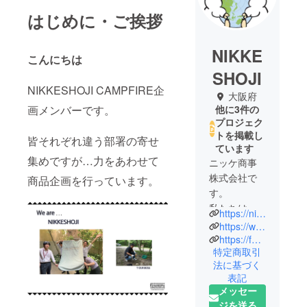
はじめに・ご挨拶
NIKKE
こんにちは
SHOJI
NIKKESHOJI CAMPFIRE企
大阪府
画メンバーです。
他に3件の
プロジェク
トを掲載し
皆それぞれ違う部署の寄せ
ています
集めですが…力をあわせて
ニッケ商事
株式会社で
商品企画を行っています。
す。
私たちは繊
https://nikkeshoji.co.jp/
維製品を中
https://www.instagram.com/ieoiea/
心に、身近
https://fabricwith.jp/
特定商取引
な生活必需
法に基づく
品、業務用
表記
品、災害用
メッセー
備品から、
ジを送る