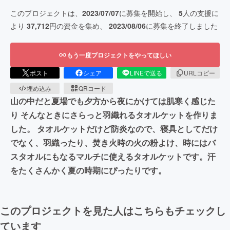
このプロジェクトは、
2023/07/07
に募集を開始し、
5
人の支援に
より
37,712
円の資金を集め、
2023/08/06
に募集を終了しました
もう一度プロジェクトをやってほしい
ポスト
シェア
LINEで送る
URLコピー
埋め込み
QRコード
山の中だと夏場でも夕方から夜にかけては肌寒く感じた
り そんなときにさらっと羽織れるタオルケットを作りま
した。 タオルケットだけど防炎なので、寝具としてだけ
でなく、羽織ったり、焚き火時の火の粉よけ、時にはバ
スタオルにもなるマルチに使えるタオルケットです。汗
をたくさんかく夏の時期にぴったりです。
このプロジェクトを見た人はこちらもチェックし
ています