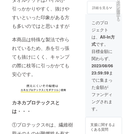
リ
タ
ー
ン
引っかかりやすく、抜けや
詳細を見る
を
選
択
すいといった印象がある方
す
る
このプロ
も多いのではと思いますが
ジェクト
は、
All-In方
本商品は特殊な製法で作ら
式
です。
れているため、糸を引っ張
目標金額に
ても抜けにくく、キャンプ
関わらず、
の際に枝等に引っかかても
2023/08/06
23:59:59
ま
安心です。
でに集まっ
た金額が
ファンディ
ングされま
カネカプロテックスと
す。
は・・・
①プロテックス®は、繊維樹
支援に関するよ
くある質問
脂そのものが難燃性を有す