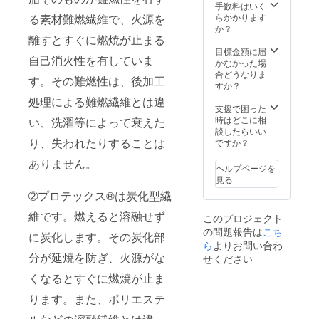
手数料はいく
る素材難燃繊維で、火源を
らかかります
か？
離すとすぐに燃焼が止まる
目標金額に届
自己消火性を有していま
かなかった場
合どうなりま
す。その難燃性は、後加工
すか？
処理による難燃繊維とは違
支援で困った
時はどこに相
い、洗濯等によって衰えた
談したらいい
り、失われたりすることは
ですか？
ありません。
ヘルプページを
見る
➁プロテックス®は炭化型繊
維です。燃えると溶融せず
このプロジェクト
の問題報告は
こち
に炭化します。その炭化部
ら
よりお問い合わ
分が延焼を防ぎ、火源がな
せください
くなるとすぐに燃焼が止ま
ります。また、ポリエステ