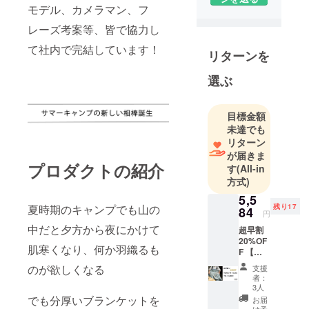
乗馬・社交
モデル、カメラマン、フ
ダンス・手
レーズ考案等、皆で協力し
芸などの趣
て社内で完結しています！
味用品、コ
リターンを
ンテナでの
選ぶ
空間利用や
海外貿易な
ど
目標金額
地域社会に
未達でも
リターン
貢献し、
が届きま
人々の暮ら
プロダクトの紹介
す
(All-in
しを支える
方式)
為の様々な
5,5
事業を展開
夏時期のキャンプでも山の
残り17
84
円
していま
中だと夕方から夜にかけて
超早割
す。
20%OF
肌寒くなり、何か羽織るも
F 【先
着20名
※アイコンは
のが欲しくなる
支援
様限
者：
弊社のマス
定】 軽
3人
コットキャ
い、涼
でも分厚いブランケットを
お届
しい、