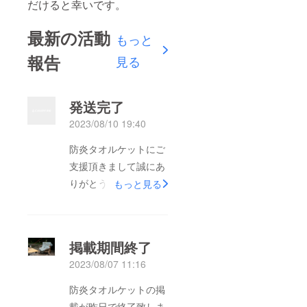
だけると幸いです。
最新の活動
もっと
報告
見る
発送完了
2023/08/10 19:40
防炎タオルケットにご
支援頂きまして誠にあ
りがとうございまし
もっと見る
た。本日ご支援頂いた
全ての方に発送が完了
しました。是非たくさ
掲載期間終了
ん使って頂き、ご感想
2023/08/07 11:16
をお聞かせ頂けますと
幸いです。この度はご
防炎タオルケットの掲
支援頂き本当にありが
載が昨日で終了致しま