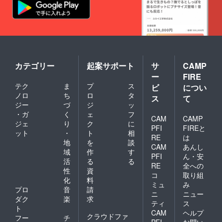
カテゴリー
起案サポート
サ
CAMP
ー
FIRE
テク
ま
プ
ス
ビ
につい
ノロ
ち
ロ
タ
ス
て
ジー
づ
ジ
ッ
・ガ
く
ェ
フ
CAM
CAMP
ジェ
り
ク
に
PFI
FIREと
ット
・
ト
相
RE
は
地
を
談
CAM
あんし
域
作
す
PFI
ん・安
活
る
る
RE
全への
性
資
コ
取り組
化
料
ミュ
み
プロ
音
請
ニ
ニュー
ダク
楽
求
ティ
ス
ト
CAM
ヘルプ
クラウドファ
フー
チ
PFI
お問い