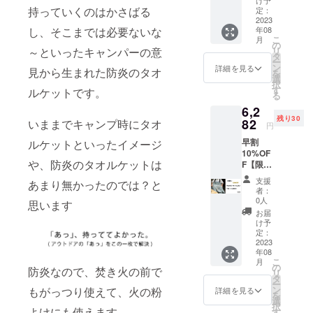
ラク
け予
そして
持っていくのはかさばる
定：
ター”Nicky"
燃えに
2023
し、そこまでは必要ないな
年08
です。
くい。
こ
月
夏の
の
～といったキャンパーの意
リ
キャン
タ
ー
プにお
ン
詳細を見る
見から生まれた防炎のタオ
を
すすめ
選
択
の防炎
す
ルケットです。
る
タオル
6,2
ケット
残り30
ひとつ
82
いままでキャンプ時にタオ
円
持って
早割
ルケットといったイメージ
おくと
10%OF
様々な
や、防炎のタオルケットは
F【限定
シーン
先着30
で使え
支援
あまり無かったのでは？と
名様】
て便
者：
利！
0人
思います
お届
け予
定：
2023
年08
こ
月
の
防炎なので、焚き火の前で
リ
タ
ー
ン
もがっつり使えて、火の粉
詳細を見る
を
選
択
よけにも使えます。
す