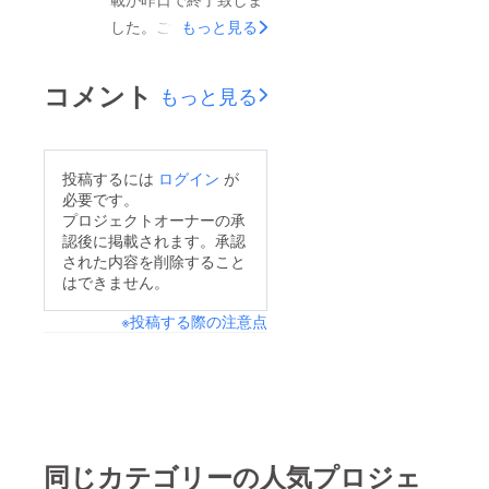
とうございました。今
した。ご支援頂き、誠
もっと見る
後とも何卒宜しくお願
にありがとうございま
い致します。
した。防炎素材で焚き
コメント
もっと見る
火の前でもがっつり使
えて、軽く、持ち運び
も楽なのでこれからの
投稿するには
ログイン
が
キャンプの際、たくさ
必要です。
ん使って頂けますと幸
プロジェクトオーナーの承
認後に掲載されます。承認
いです。なるべく早く
された内容を削除すること
お届けできるよう努め
はできません。
ますため、もう少々お
※投稿する際の注意点
届けまでお待ち頂きま
すよう、よろしくお願
い致します。
同じカテゴリーの人気プロジェ