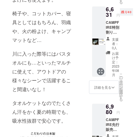
る
6,6
椅子や、コットカバー、寝
残り40
31
円
具としてはもちろん、羽織
CAMPF
IRE特別
や、火の粉よけ、キャンプ
割り
5%OFF
マットなど…
支援
【限定
者：
先着40
0人
名様】
川に入った際等にはバスタ
お届
け予
オルにも…といったマルチ
定：
2023
に使えて、アウトドアの
年08
こ
月
の
様々なシーンで活躍するこ
リ
タ
ー
ン
詳細を見る
と間違いなし！
を
選
択
す
る
タオルケットなのでたくさ
6,9
80
ん汗をかく夏の時期でも、
円
CAMPF
吸水性抜群で安心です。
IRE先行
販売価
格
支援