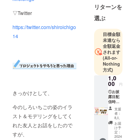
リターンを
▽Twitter
選ぶ
https://twitter.com/shiroichigo
目標金額
14
未達なら
全額返金
されます
(All-or-
Nothing
方式)
1,0
00
円
①お披
きっかけとして、
露目配
信時に
今のしろいちごの姿のイラ
クレ
支援
ジット
者：
スト＆モデリングをしてく
表記 ク
8人
レジッ
お届
れた友人とお話をしたので
ト掲載
け予
時に載
定：
すが、
せるお
2024