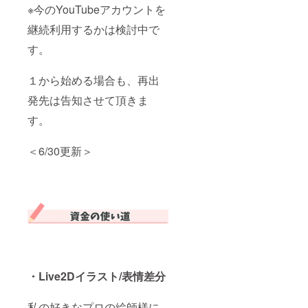
配送）
※今のYouTubeアカウントを
希望の
ます。
・（通
場合 発
③④⑤
常配送
継続利用するかは検討中で
送先の
⑦一緒
の場合
ご住
に発送
のみ）
す。
所・お
いたし
発送先
名前を
ます。
のご住
ご支援
⑥Disco
所・お
１から始める場合も、再出
時に備
rdを使
名前
考欄よ
用。 新
発先は告知させて頂きま
りご記
モデル
す。
入下さ
が出来
い。 ※
てから
備考欄
日程の
＜6/30更新＞
に記載
方を
頂く事
メール
まとめ※
でご相
・クレ
談させ
ジット
ていた
掲載時
だきま
に載せ
す。 発
るお名
送方法
前 ・発
は2種類
送方法
からお
（A匿名
選び頂
orB通常
けま
・Live2Dイラスト/表情差分
配送）
す。
・（通
A．匿名
私の好きなプロの絵師様に
常配送
発送ご