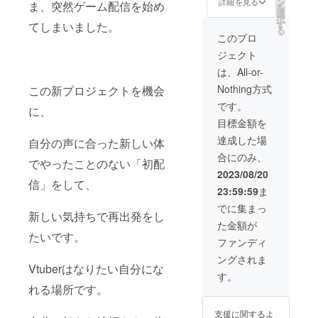
が備考
ン
詳細を見る
ま、突然ゲーム配信を始め
を
るお名
ン入り
欄にご
選
択
前を、
メッ
記入下
す
てしまいました。
る
ご支援
セージ
さい。
このプロ
時に必
カード×
A．匿名
ジェクト
ず備考
１ ④新
発送ご
欄から
Live2D
希望の
は、All-or-
教えて
モデル
場合 外
Nothing方式
この新プロジェクトを機会
くださ
アクリ
部サイ
い。 ②
ルスタ
ト
です。
に、
メール
ンド
「fansf
目標金額を
で送り
（非売
er」に
ます。
品）×１
ご登録
達成した場
自分の声に合った新しい体
③④⑤
⑤ミニ
頂くこ
合にのみ、
は一緒
サイン
とでお
でやったことのない「初配
に発送
色紙×１
互い匿
2023/08/20
いたし
⑥しろ
名で送
信」をして、
23:59:59
ま
ます。
いちご
ること
発送方
＆支援
が出来
でに集まっ
新しい気持ちで再出発をし
法は2種
者様だ
ます。
た金額が
類から
けで
詳細に
たいです。
お選び
１：１
関して
ファンディ
頂けま
の限定
は後日
ングされま
す。 ど
配信10
メール
Vtuberはなりたい自分にな
ちらを
分 ⑦＜
にてお
す。
ご希望
おまけ
伝えさ
れる場所です。
が備考
＞各１
せてい
欄にご
点ずつ
ただき
支援に関するよ
記入下
・しろ