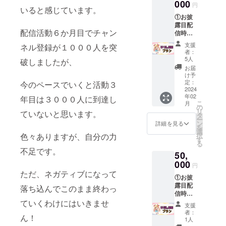
い。 ②
000
円
いると感じています。
特別仕
①お披
様のお
露目配
礼メッ
配信活動６か月目でチャン
信時に
セージ
クレ
（デジ
支援
ネル登録が１０００人を突
ジット
タル）×
者：
表記 ②
１ メー
5人
破しましたが、
特別仕
ルで送
お届
様お礼
りま
け予
メッ
す。
定：
今のペースでいくと活動３
セージ
2024
年02
（デジ
年目は３０００人に到達し
こ
月
タル）×
の
リ
ていないと思います。
１ ③直
タ
ー
筆サイ
ン
詳細を見る
を
ン入り
選
択
色々ありますが、自分の力
手書き
す
る
メッ
不足です。
50,
セージ
カード×
000
円
１ ④ミ
ただ、ネガティブになって
①お披
ニサイ
露目配
ン色紙×
落ち込んでこのまま終わっ
信時に
１
クレ
ていくわけにはいきませ
ｰｰｰｰｰｰｰ
支援
ジット
ｰｰｰｰｰ ①
者：
ん！
表記 ②
クレ
1人
特別仕