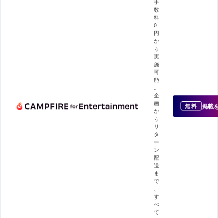
手
数
料
0
円
か
ら
実
施
可
能
。
企
画
掲載
無料
か
ら
リ
タ
ー
ン
配
送
ま
で
、
す
べ
て