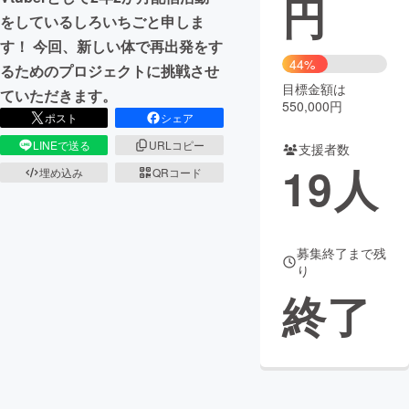
円
をしているしろいちごと申しま
まちづくり・地域活性化
す！ 今回、新しい体で再出発をす
44%
るためのプロジェクトに挑戦させ
目標金額は
CAMPFIRE for Social Good
CAMPFIRE Creation
ていただきます。
550,000円
CAMPFIREふるさと納税
machi-ya
コミュニティ
ポスト
シェア
LINEで送る
URLコピー
支援者数
19
人
埋め込み
QRコード
募集終了まで残
り
終了