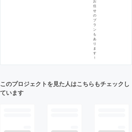
お
任
せ
の
プ
ラ
ン
も
あ
り
ま
す
！
このプロジェクトを見た人はこちらもチェックし
ています