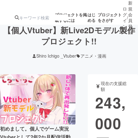
新
ロ
規
グ
会
プロジェクトを掲
はじ
プロジェクト
/
載するには
める
をさがす
イ
員
ン
登
【個人Vtuber】新Live2Dモデル製作
録
プロジェクト!!
人気のプロ
注目のリ
注目の新着プロ
募集終了が近いプ
もうすぐ公開
Shiro Ichigo _Vtuber
アニメ・漫画
ジェクト
ターン
ジェクト
ロジェクト
されます
アート・写真
音楽
現在の支援総
額
243,
テクノロジー・ガジェット
ゲーム・サ
000
映像・映画
書籍・雑誌
初めまして。個人でゲーム実況
ビジネス・起業
チャレンジ
Vtuberとして2年2か月配信活動