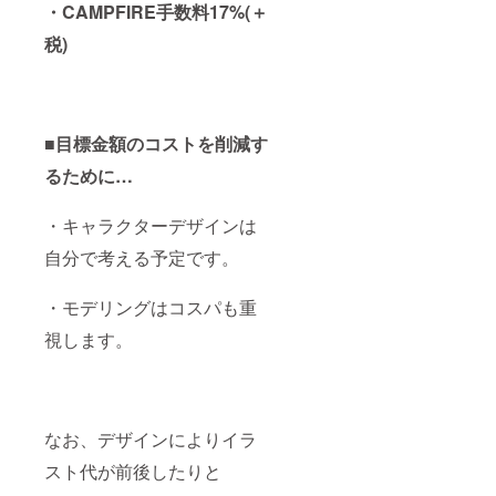
・CAMPFIRE手数料17%(＋
ご住
所・お
税)
名前を
ご支援
時に備
考欄よ
りご記
入下さ
■目標金額のコストを削減す
い。 ※
るために…
備考欄
に記載
頂く事
・キャラクターデザインは
まとめ※
・クレ
自分で考える予定です。
ジット
掲載時
に載せ
・モデリングはコスパも重
るお名
前 ・発
視します。
送方法
（A匿名
orB通常
配送）
・（通
なお、デザインによりイラ
常配送
の場合
スト代が前後したりと
のみ）
発送先