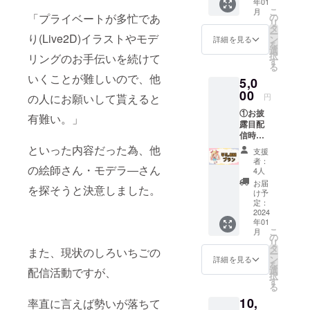
年01
名前
こ
月
を、ご
の
「プライベートが多忙であ
リ
支援時
タ
ー
に必ず
り(Live2D)イラストやモデ
ン
詳細を見る
を
備考欄
選
択
リングのお手伝いを続けて
から教
す
る
えてく
いくことが難しいので、他
5,0
ださ
い。 ・
00
円
の人にお願いして貰えると
お礼
①お披
メッ
有難い。」
露目配
セージ
信時に
（デジ
クレ
タル）×
といった内容だった為、他
支援
ジット
１ メー
者：
表記 ク
の絵師さん・モデラ―さん
ルで送
4人
レジッ
りま
お届
を探そうと決意しました。
ト掲載
す。
け予
時に載
定：
せるお
2024
年01
名前
こ
月
を、ご
の
リ
支援時
タ
また、現状のしろいちごの
ー
に必ず
ン
詳細を見る
を
備考欄
選
配信活動ですが、
択
から教
す
る
えてく
10,
ださ
率直に言えば勢いが落ちて