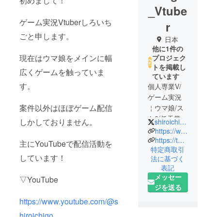
初めまして！
_Vtube
ゲーム実況Vtuberしろいち
r
ごと申します。
日本
他に1件の
現在はウマ娘をメインに幅
プロジェク
トを掲載し
広くゲームを触っていま
ています
す。
個人専業V/
ゲーム実況
案件以外はほぼゲーム配信
￤ウマ娘/ス
ト6/任天堂
しかしておりません。
shiroichigo14
etc
https://www.youtube.com/@shiroichigo
炸裂！あま
https://twitter.com/shiroichigo14
主にYouTubeで配信活動を
特定商取引
びえ姫。 / 声
しています！
法に基づく
優あわび役
表記
プロフ/各種
メッセー
▽YouTube
リンク/実績/
ジを送る
規約
https://www.youtube.com/@s
▶http://bit.ly/
3gdHTrb
hiroichigo