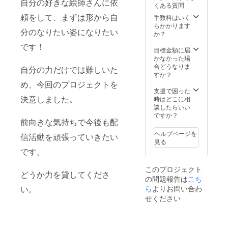
ます。
自分の好きな絵師さんに依
くある質問
さい。
いちご
B．通常
A．匿名
オーロ
頼をして、まずは形から自
発送ご
手数料はいく
発送ご
ラアク
希望の
らかかります
分のなりたい姿になりたい
希望の
リル
場合 発
か？
場合 外
キーホ
送先の
です！
部サイ
ルダー×
ご住
目標金額に届
ト
１ ・し
所・お
かなかった場
「fansf
ろいち
名前を
合どうなりま
自分の力だけでは難しいた
er」に
ご缶
ご支援
すか？
ご登録
バッジ×
時に備
め、今回のプロジェクトを
頂くこ
１
考欄よ
支援で困った
とでお
ｰｰｰｰｰｰｰ
決意しました。
りご記
時はどこに相
互い匿
ｰｰｰｰｰ ①
入下さ
談したらいい
名で送
クレ
い。 ※
ですか？
前向きな気持ちで今後も配
ること
ジット
備考欄
が出来
掲載時
に記載
ヘルプページを
信活動を頑張っていきたい
ます。
に載せ
頂く事
見る
詳細に
るお名
まとめ※
です。
関して
前を、
・クレ
は後日
ご支援
ジット
このプロジェクト
メール
時に必
掲載時
どうか力を貸してくださ
の問題報告は
こち
にてお
ず備考
に載せ
伝えさ
欄から
ら
よりお問い合わ
るお名
い。
せてい
教えて
前 ・発
せください
ただき
くださ
送方法
ます。
い。 ②
（A匿名
B．通常
メール
orB通常
発送ご
で送り