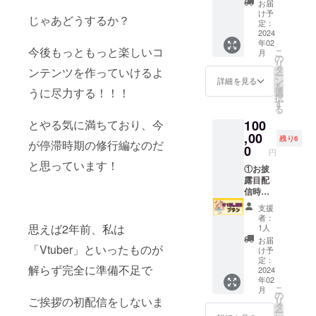
ジット
お届
様お礼
掲載時
け予
じゃあどうするか？
メッ
に載せ
定：
セージ
2024
るお名
年02
（デジ
前を、
今後もっともっと楽しいコ
こ
月
タル）×
ご支援
の
リ
１ ③直
時に必
タ
ンテンツを作っていけるよ
ー
筆サイ
ず備考
ン
詳細を見る
を
ン入り
欄から
うに尽力する！！！
選
択
メッ
教えて
す
る
セージ
くださ
100
とやる気に満ちており、今
カード×
い。 ②
１ ④ミ
,00
メール
残り6
が停滞時期の修行編なのだ
ニサイ
で送り
0
円
ン色紙×
ます。
と思っています！
１ ⑤新
①お披
③④は
Live2D
露目配
一緒に
モデル
信時に
発送い
アクリ
クレ
たしま
支援
ルスタ
ジット
す。 発
者：
ンド
表記 ②
送方法
思えば2年前、私は
1人
（非売
特別仕
は2種類
お届
品）×１
様お礼
「Vtuber」といったものが
からお
け予
ｰｰｰｰｰｰｰ
メッ
選び頂
定：
解らず完全に準備不足で
ｰｰｰｰｰ ①
セージ
2024
けま
年02
クレ
（デジ
す。 ど
こ
月
ジット
タル）×
ちらを
の
ご挨拶の初配信をしないま
リ
掲載時
１ ③直
ご希望
タ
ー
に載せ
筆サイ