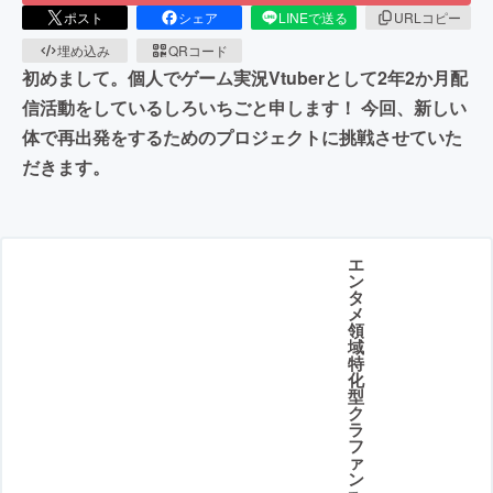
ポスト
シェア
LINEで送る
URLコピー
埋め込み
QRコード
初めまして。個人でゲーム実況Vtuberとして2年2か月配
信活動をしているしろいちごと申します！ 今回、新しい
体で再出発をするためのプロジェクトに挑戦させていた
だきます。
エ
ン
タ
メ
領
域
特
化
型
ク
ラ
フ
ァ
ン