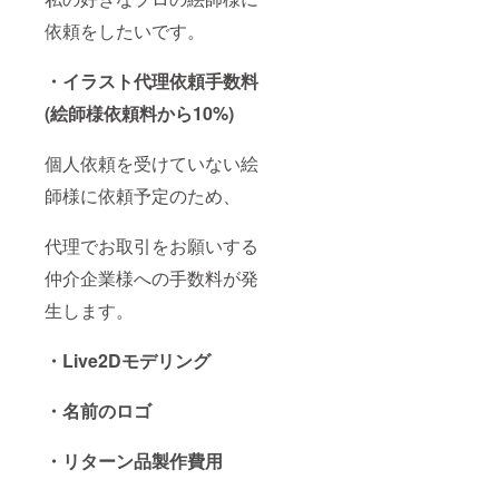
の場合
希望の
依頼をしたいです。
のみ）
場合 外
発送先
部サイ
のご住
ト
・イラスト代理依頼手数料
所・お
「fansf
名前
er」に
(絵師様依頼料から10%)
ご登録
頂くこ
とでお
個人依頼を受けていない絵
互い匿
師様に依頼予定のため、
名で送
ること
が出来
代理でお取引をお願いする
ます。
詳細に
仲介企業様への手数料が発
関して
は後日
生します。
メール
にてお
伝えさ
・Live2Dモデリング
せてい
ただき
・名前のロゴ
ます。
B．通常
発送ご
・リターン品製作費用
希望の
場合 発
送先の