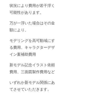
のご住
状況により費用が若干浮く
所・お
名前 ・
可能性があります。
Discord
のIDの
万が一浮いた場合はその金
記載 後
日日程
額により、
などの
連絡を
メール
モデリングを高可動域にす
いたし
ますの
る費用、キャラクターデザ
で、記
載はそ
イン案補助費用
の時で
も可能
です。
新モデル記念イラスト依頼
費用、三面図製作費用など
いずれか新モデル関係にあ
てさせていただきます。