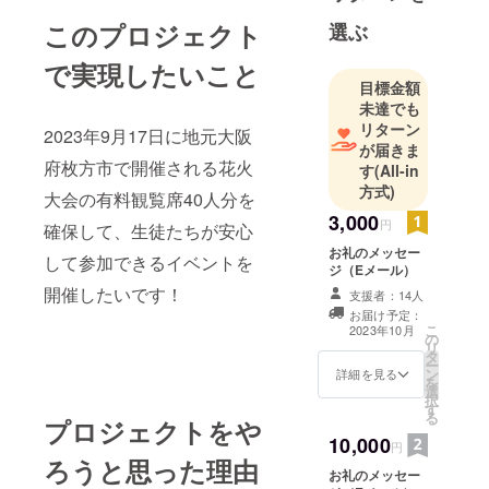
（生徒数60
名）とフ
このプロジェクト
選ぶ
リースクー
で実現したいこと
ルを運営し
目標金額
て、小学生
未達でも
～成人まで
リターン
2023年9月17日に地元大阪
の不登校・
が届きま
府枚方市で開催される花火
す
(All-in
発達障害・
方式)
ひきこもり
大会の有料観覧席40人分を
の子どもた
3,000
円
確保して、生徒たちが安心
ちの支援を
お礼のメッセー
して参加できるイベントを
おこなって
ジ（Eメール）
います。
開催したいです！
支援者：14人
お届け予定：
こ
2023年10月
の
リ
タ
ー
ン
詳細を見る
を
選
択
す
る
プロジェクトをや
10,000
円
ろうと思った理由
お礼のメッセー