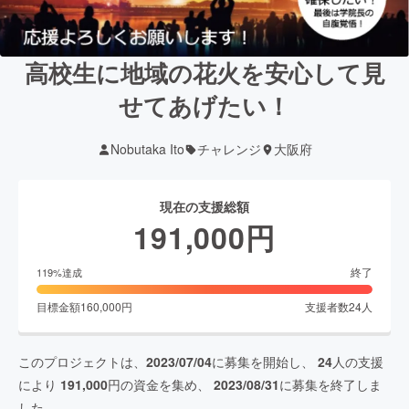
高校生に地域の花火を安心して見
せてあげたい！
Nobutaka Ito
チャレンジ
大阪府
現在の支援総額
191,000
円
終了
119
%達成
目標金額
160,000
円
支援者数
24
人
このプロジェクトは、
2023/07/04
に募集を開始し、
24
人の支援
により
191,000
円の資金を集め、
2023/08/31
に募集を終了しま
した