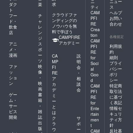
ニ
ニュー
ダク
楽
求
ティ
ス
ト
CAM
ヘルプ
クラウドファ
フー
チ
PFI
お問い
ンディングの
ド・
ャ
RE
合わせ
ノウハウを無
飲食
レ
Crea
料で学ぼう
店
ン
tion
各種規定
CAMPFIRE
ジ
CAM
アカデミー
アニ
ス
利用規
PFI
メ・
ポ
約
RE
漫画
ー
CA
説
細則
for
ツ
MP
明
プライ
Soci
ファ
映
FI
会
バシー
al
ッ
像
RE
・
ポリ
Goo
ショ
・
ア
相
シー
d
ン
映
カ
談
特定商
CAM
画
デ
会
取引法
PFI
ゲー
書
ミ
に基づ
RE
ム・
籍
ー
く表記
for
サー
・
と
情報セ
Ente
ビス
雑
は
キュリ
rtain
開発
誌
ク
サ
ティ方
men
出
ラ
ポ
針
t
版
ウ
ー
反社基
CAM