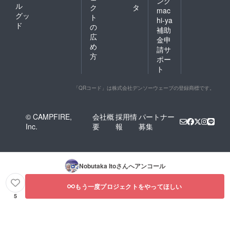
ング
ル
ク
タ
mac
グッ
ト
hi-ya
ド
の
補助
広
金申
め
請サ
方
ポー
ト
「QRコード」は株式会社デンソーウェーブの登録商標です。
© CAMPFIRE,
会社概
採用情
パートナー
Inc.
要
報
募集
Nobutaka Ito
さんへアンコール
もう一度プロジェクトをやってほしい
5