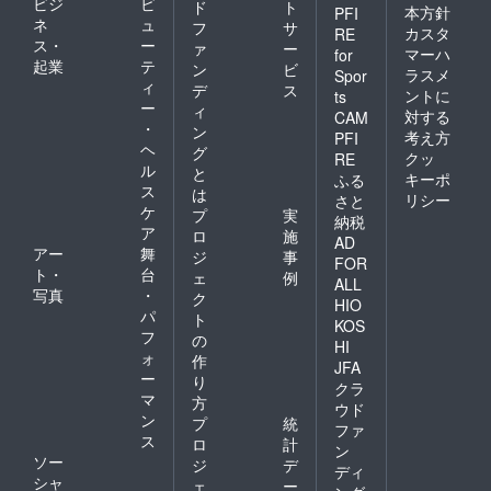
ビジ
ビ
ド
ト
本方針
PFI
ネ
ュ
フ
サ
カスタ
RE
ス・
ー
ァ
ー
マーハ
for
起業
テ
ン
ビ
ラスメ
Spor
ィ
デ
ス
ントに
ts
ー
ィ
対する
CAM
・
ン
考え方
PFI
ヘ
グ
クッ
RE
ル
と
キーポ
ふる
ス
は
リシー
さと
ケ
プ
実
納税
ア
ロ
施
AD
アー
舞
ジ
事
FOR
ト・
台
ェ
例
ALL
写真
・
ク
HIO
パ
ト
KOS
フ
の
HI
ォ
作
JFA
ー
り
クラ
マ
方
ウド
ン
プ
統
ファ
ス
ロ
計
ン
ソー
ジ
デ
ディ
シャ
ェ
ー