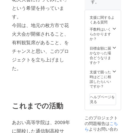
す。
という希望を持っていま
す。
支援に関するよ
くある質問
今回は、地元の枚方市で花
手数料はいく
火大会が開催されること、
らかかります
か？
有料観覧席があること、を
目標金額に届
チャンスと思い、このプロ
かなかった場
合どうなりま
ジェクトを立ち上げまし
すか？
た。
支援で困った
時はどこに相
談したらいい
ですか？
ヘルプページを
見る
これまでの活動
このプロジェクト
あおい高等学院は、2009年
の問題報告は
こち
ら
よりお問い合わ
に開校した通信制高校サ