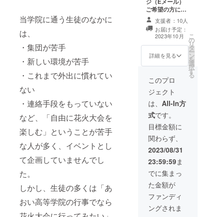
ジ（Eメール）
ご希望の方に
は、あおい高等
当学院に通う生徒のなかに
支援者：10人
学院学院長（伊
お届け予定：
は、
藤伸孝）の不登
こ
2023年10月
の
校に関する講演
リ
・集団が苦手
タ
会（90分）をさ
ー
ン
せていただきま
詳細を見る
を
・新しい環境が苦手
選
す。 ※近畿（大
択
す
阪、京都、奈
・これまで外出に慣れてい
る
良、和歌山、兵
このプロ
庫）外の場合、
ない
ジェクト
交通費を頂戴い
たします。 ※講
・連絡手段をもっていない
は、
All-In方
演会の有効期限
式
です。
など、「自由に花火大会を
は2024年3月31
日まで。 ※講演
目標金額に
楽しむ」ということが苦手
会は土・日曜日
関わらず、
で調整可能で
な人が多く、イベントとし
す。 ※お手数で
2023/08/31
すが、備考欄に
て企画していませんでし
23:59:59
ま
「講演会希望」
「講演会不要」
でに集まっ
た。
とご記入くださ
た金額が
しかし、生徒の多くは「あ
い。
ファンディ
おい高等学院の行事でなら
ングされま
花火大会に行ってみたい」