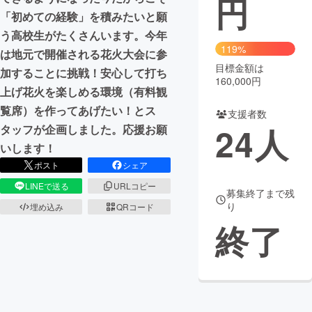
円
「初めての経験」を積みたいと願
まちづくり・地域活性化
う高校生がたくさんいます。今年
119%
は地元で開催される花火大会に参
目標金額は
CAMPFIRE for Social Good
CAMPFIRE Creation
加することに挑戦！安心して打ち
160,000円
CAMPFIREふるさと納税
machi-ya
コミュニティ
上げ花火を楽しめる環境（有料観
覧席）を作ってあげたい！とス
支援者数
24
人
タッフが企画しました。応援お願
いします！
ポスト
シェア
LINEで送る
URLコピー
募集終了まで残
り
埋め込み
QRコード
終了