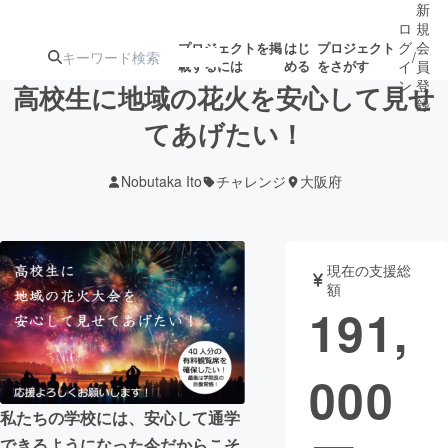
新
ロ
規
グ
会
プロジェクトを掲
はじ
プロジェクト
/
載するには
める
をさがす
イ
員
ン
登
高校生に地域の花火を安心して見せ
録
てあげたい！
人気のプロ
注目のリ
注目の新着プロ
募集終了が近いプ
もうすぐ公開
Nobutaka Ito
チャレンジ
大阪府
ジェクト
ターン
ジェクト
ロジェクト
されます
アート・写真
音楽
現在の支援総
額
191,
テクノロジー・ガジェット
ゲーム・サ
000
映像・映画
書籍・雑誌
私たちの学校には、安心して通学
ビジネス・起業
チャレンジ
できるようになった今だからこそ