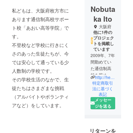
Nobuta
私どもは、大阪府枚方市に
ka Ito
あります通信制高校サポー
大阪府
ト校「あおい高等学院」で
他に1件の
す。
プロジェク
トを掲載し
不登校など学校に行きにく
ています
さのあった生徒たちが、今
2009年、7年
では安心して通っている少
間勤めてい
た通信制高
人数制の学校です。
校を辞め、
http://hello-aoi.info
その学校生活のなかで、生
大阪府枚方
特定商取引
徒たちはさまざまな挑戦
市で小さな
法に基づく
表記
学校「あお
（アルバイトやボランティ
メッセー
い高等学
アなど）をしています。
ジを送る
院」を設
立。現在通
信制高校サ
ポート校
リターンを