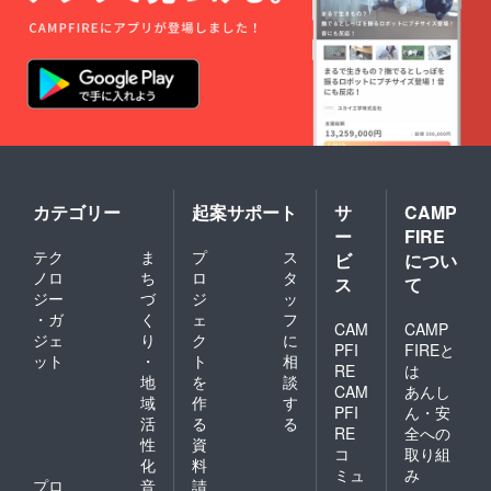
カテゴリー
起案サポート
サ
CAMP
ー
FIRE
テク
ま
プ
ス
ビ
につい
ノロ
ち
ロ
タ
ス
て
ジー
づ
ジ
ッ
・ガ
く
ェ
フ
CAM
CAMP
ジェ
り
ク
に
PFI
FIREと
ット
・
ト
相
RE
は
地
を
談
CAM
あんし
域
作
す
PFI
ん・安
活
る
る
RE
全への
性
資
コ
取り組
化
料
ミュ
み
プロ
音
請