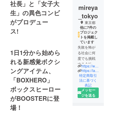
社長」と「女子大
mireya
生」の異色コンビ
_tokyo
がプロデュー
東京都
他に7件の
ス!
プロジェク
トを掲載し
ています
失敗を怖が
1日1分から始めら
る社会に何
度でも挑戦
れる新感覚ボクシ
する会社。
https://www.instagram.com/laqun_japan/
ングアイテム、
株式会社
https://laqun.jp
ONETREEの
特定商取引
「BOXHERO」
法に基づく
新製品開発
表記
事業部は皆
ボックスヒーロー
メッセー
様の暮らし
ジを送る
が
BOOSTERに登
を良くする
商品の開発
場！
を目指して