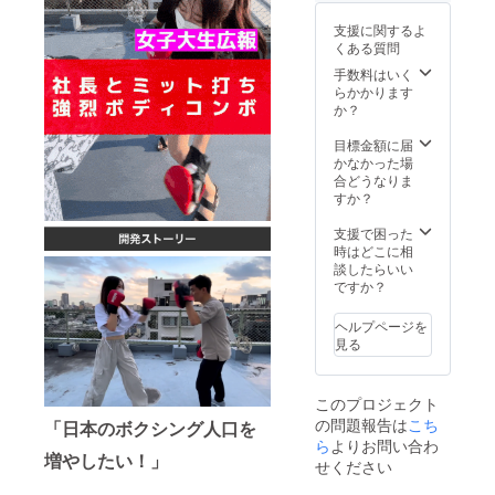
様変更
になる
支援に関するよ
可能性
くある質問
がござ
いま
手数料はいく
す。あ
らかかります
らかじ
か？
めご了
承くだ
目標金額に届
さい。
かなかった場
※イメー
合どうなりま
ジ違
すか？
い、使
用感な
支援で困った
どに関
時はどこに相
する不
談したらいい
良品以
ですか？
外での
返品・
ヘルプページを
返金は
見る
お受け
いたし
かねま
このプロジェクト
す。
の問題報告は
こち
「日本のボクシング人口を
ら
よりお問い合わ
増やしたい！」
せください