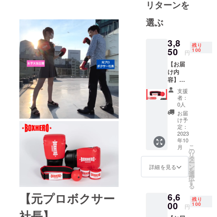
います。挑
リターンを
戦なくして
選ぶ
新製品は生
み出せな
3,8
い。MIREYA
残り
50
100
円
TOKYOは日
本から世界
【お届
け内
へ『挑戦』
容】
するという
BOXHE
支援
RO
想いを込め
者：
(ボック
0人
たブランド
スヒー
お届
です。
ロー) ×1
け予
点 ※説
定：
明書は
2023
年10
含まれ
こ
月
ませ
の
リ
ん。
タ
ー
【超早
ン
詳細を見る
を
割】
選
択
30％OF
す
る
F 100個
【元プロボクサー
6,6
限定 税
残り
込一般
00
100
円
販売価
社長】