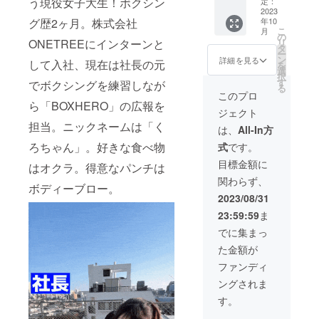
点 ・
う現役女子大生！ボクシン
様変更
定：
お受け
BOXHE
2023
になる
いたし
グ歴2ヶ月。株式会社
年10
ROグ
可能性
かねま
こ
月
ローブ
がござ
の
す。
ONETREEにインターンと
リ
×1点 ・
いま
タ
ー
BOXHE
す。あ
ン
詳細を見る
して入社、現在は社長の元
を
ROバン
らかじ
選
択
テージ
めご了
す
でボクシングを練習しなが
る
×1点 ※
承くだ
このプロ
説明書
ら「BOXHERO」の広報を
さい。
ジェクト
は含ま
※イメー
担当。ニックネームは「く
れませ
ジ違
は、
All-In方
ん。
い、使
ろちゃん」。好きな食べ物
式
です。
【超早
用感な
割】
どに関
目標金額に
はオクラ。得意なパンチは
25％OF
する不
関わらず、
F 100個
良品以
ボディーブロー。
限定 税
外での
2023/08/31
込一般
返品・
23:59:59
ま
販売価
返金は
格
お受け
でに集まっ
9,900円
いたし
た金額が
→
かねま
7,425円
す。
ファンディ
※送料込
ングされま
み。 ※
デザイ
す。
ン・仕