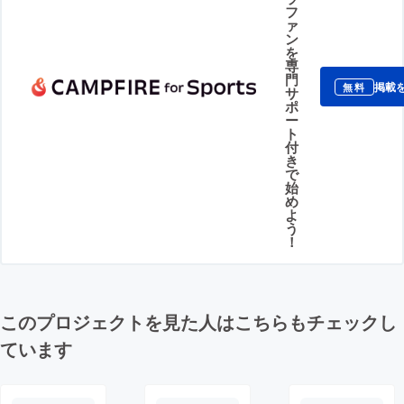
フ
ァ
ン
を
専
門
掲載
無料
サ
ポ
ー
ト
付
き
で
始
め
よ
う
！
このプロジェクトを見た人はこちらもチェックし
ています