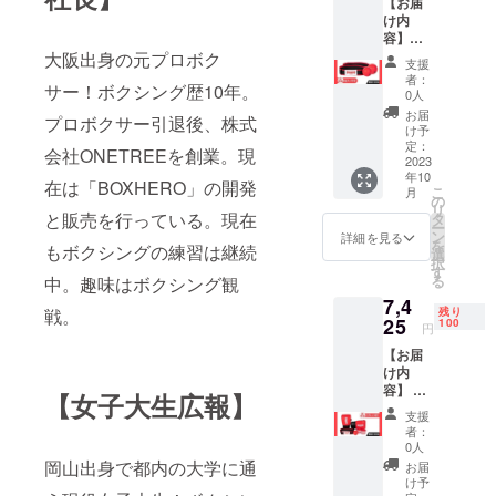
【お届
格
け内
5,500円
容】
→
BOXHE
大阪出身の元プロボク
3,850円
支援
RO
※送料込
者：
サー！ボクシング歴10年。
(ボック
み。 ※
0人
スヒー
デザイ
お届
プロボクサー引退後、株式
ロー) ×2
ン・仕
け予
点 ※説
様変更
定：
会社ONETREEを創業。現
明書は
2023
になる
年10
含まれ
可能性
在は「BOXHERO」の開発
こ
月
ませ
がござ
の
リ
ん。
と販売を行っている。現在
いま
タ
ー
【超早
す。あ
ン
詳細を見る
を
もボクシングの練習は継続
割】
らかじ
選
択
40％OF
めご了
す
る
中。趣味はボクシング観
F 100個
承くだ
7,4
限定 税
さい。
戦。
残り
込一般
25
※イメー
100
円
販売価
ジ違
【お届
格
い、使
け内
11,000
用感な
容】 ・
円 →
どに関
【女子大生広報】
BOXHE
6,600円
する不
支援
RO
※送料込
良品以
者：
(ボック
み。 ※
外での
0人
スヒー
デザイ
岡山出身で都内の大学に通
返品・
お届
ロー) ×1
ン・仕
返金は
け予