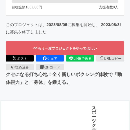
目標金額
100,000
円
支援者数
0
人
このプロジェクトは、
2023/08/05
に募集を開始し、
2023/08/31
に募集を終了しました
もう一度プロジェクトをやってほしい
ポスト
シェア
LINEで送る
URLコピー
埋め込み
QRコード
クセになる打ち心地！全く新しいボクシング体験で「動
体視力」と「身体」を鍛える。
ス
ポ
ー
ツ
ク
ラ