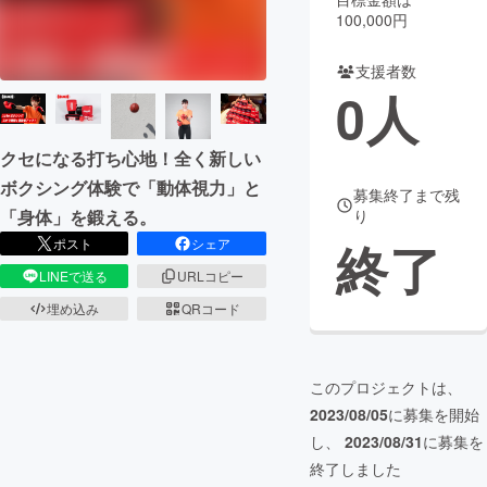
100,000円
まちづくり・地域活性化
支援者数
0
人
CAMPFIRE for Social Good
CAMPFIRE Creation
CAMPFIREふるさと納税
machi-ya
コミュニティ
クセになる打ち心地！全く新しい
ボクシング体験で「動体視力」と
募集終了まで残
「身体」を鍛える。
り
終了
ポスト
シェア
LINEで送る
URLコピー
埋め込み
QRコード
このプロジェクトは、
2023/08/05
に募集を開始
し、
2023/08/31
に募集を
終了しました