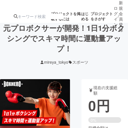
新
ロ
規
グ
会
プロジェクトを掲
はじ
プロジェクト
/
載するには
める
をさがす
イ
員
ン
登
元プロボクサーが開発！1日1分ボク
録
シングでスキマ時間に運動量アッ
プ！
人気のプロ
注目のリ
注目の新着プロ
募集終了が近いプ
もうすぐ公開
ジェクト
ターン
ジェクト
ロジェクト
されます
mireya_tokyo
スポーツ
アート・写真
音楽
現在の支援総
テクノロジー・ガジェット
ゲーム・サ
額
0
円
映像・映画
書籍・雑誌
0%
ビジネス・起業
チャレンジ
目標金額は