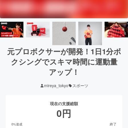
元プロボクサーが開発！1日1分ボ
クシングでスキマ時間に運動量
アップ！
mireya_tokyo
スポーツ
現在の支援総額
0
円
終了
0
%達成