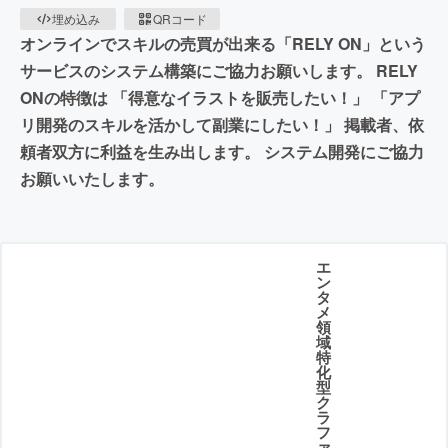
埋め込み
QRコード
オンラインでスキルの売買が出来る「RELY ON」という
サービスのシステム構築にご協力お願いします。 RELY
ONの特徴は 「得意なイラストを販売したい！」 「アプ
リ開発のスキルを活かして副業にしたい！」 掲載者、依
頼者双方に利益を生み出します。 システム開発にご協力
お願いいたします。
エ
ン
タ
メ
領
域
特
化
型
ク
ラ
フ
ァ