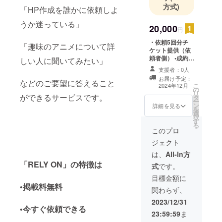
方式)
「HP作成を誰かに依頼しよ
うか迷っている」
20,000
円
・依頼5回分チ
「趣味のアニメについて詳
ケット提供（依
頼者側） •成約手
しい人に聞いてみたい」
数料免除5回分提
支援者：0人
供（掲載者側）
お届け予定：
などのご要望に答えること
※売上金額に関わ
こ
2024年12月
の
らず成約手数料
リ
ができるサービスです。
タ
免除します ※リ
ー
ン
ターンの有効期
詳細を見る
を
選
限 2026年12月
択
す
31日
る
このプロ
ジェクト
は、
All-In方
「RELY ON」の特徴は
式
です。
目標金額に
•掲載料無料
関わらず、
2023/12/31
•今すぐ依頼できる
23:59:59
ま