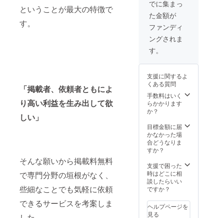
でに集まっ
ということが最大の特徴で
た金額が
す。
ファンディ
ングされま
す。
支援に関するよ
くある質問
「掲載者、依頼者ともによ
手数料はいく
り高い利益を生み出して欲
らかかります
か？
しい」
目標金額に届
かなかった場
合どうなりま
すか？
そんな願いから掲載料無料
支援で困った
時はどこに相
で専門分野の垣根がなく、
談したらいい
些細なことでも気軽に依頼
ですか？
できるサービスを考案しま
ヘルプページを
見る
した。