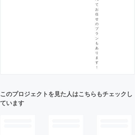
て
お
任
せ
の
プ
ラ
ン
も
あ
り
ま
す
！
このプロジェクトを見た人はこちらもチェックし
ています