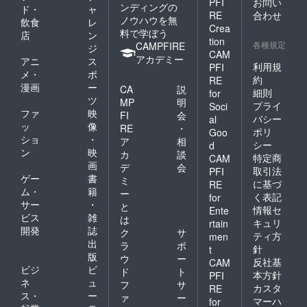
PFI
お問い
ンディングの
ド・
ャ
RE
合わせ
ノウハウを無
飲食
レ
Crea
料で学ぼう
店
ン
tion
各種規定
CAMPFIRE
ジ
CAM
アカデミー
アニ
ス
利用規
PFI
メ・
ポ
約
RE
漫画
ー
CA
説
細則
for
ツ
MP
明
プライ
Soci
ファ
映
FI
会
バシー
al
ッ
像
RE
・
ポリ
Goo
ショ
・
ア
相
シー
d
ン
映
カ
談
特定商
CAM
画
デ
会
取引法
PFI
ゲー
書
ミ
に基づ
RE
ム・
籍
ー
く表記
for
サー
・
と
情報セ
Ente
ビス
雑
は
キュリ
rtain
開発
誌
ク
サ
ティ方
men
出
ラ
ポ
針
t
版
ウ
ー
反社基
CAM
ビジ
ビ
ド
ト
本方針
PFI
ネ
ュ
フ
サ
カスタ
RE
ス・
ー
ァ
ー
マーハ
for