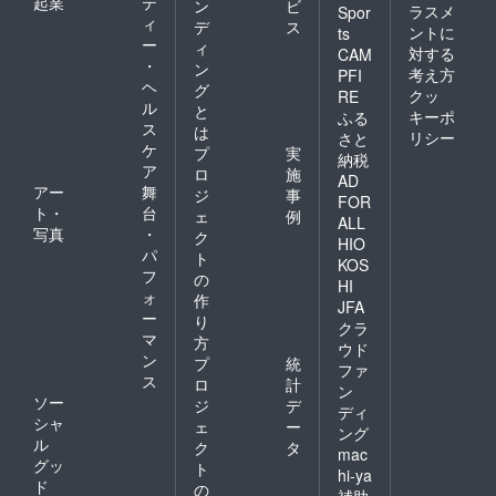
起業
テ
ン
ビ
ラスメ
Spor
ィ
デ
ス
ントに
ts
ー
ィ
対する
CAM
・
ン
考え方
PFI
ヘ
グ
クッ
RE
ル
と
キーポ
ふる
ス
は
リシー
さと
ケ
プ
実
納税
ア
ロ
施
AD
アー
舞
ジ
事
FOR
ト・
台
ェ
例
ALL
写真
・
ク
HIO
パ
ト
KOS
フ
の
HI
ォ
作
JFA
ー
り
クラ
マ
方
ウド
ン
プ
統
ファ
ス
ロ
計
ン
ソー
ジ
デ
ディ
シャ
ェ
ー
ング
ル
ク
タ
mac
グッ
ト
hi-ya
ド
の
補助