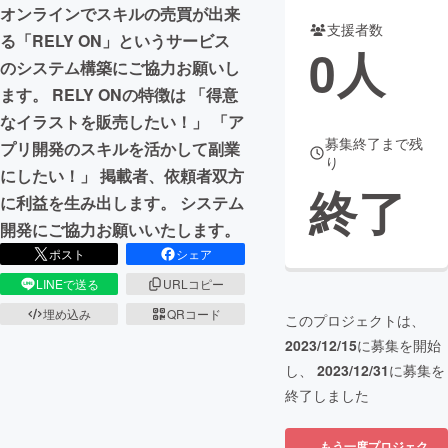
オンラインでスキルの売買が出来
支援者数
まちづくり・地域活性化
る「RELY ON」というサービス
0
人
のシステム構築にご協力お願いし
ます。 RELY ONの特徴は 「得意
CAMPFIRE for Social Good
CAMPFIRE Creation
なイラストを販売したい！」 「ア
CAMPFIREふるさと納税
machi-ya
コミュニティ
募集終了まで残
プリ開発のスキルを活かして副業
り
にしたい！」 掲載者、依頼者双方
終了
に利益を生み出します。 システム
開発にご協力お願いいたします。
ポスト
シェア
LINEで送る
URLコピー
埋め込み
QRコード
このプロジェクトは、
2023/12/15
に募集を開始
し、
2023/12/31
に募集を
終了しました
もう一度プロジェク