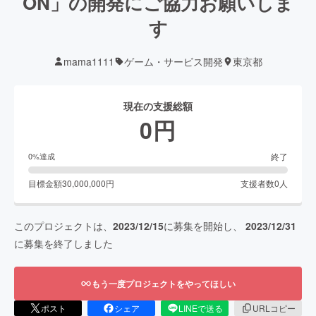
ON」の開発にご協力お願いしま
す
mama1111
ゲーム・サービス開発
東京都
現在の支援総額
0
円
終了
0
%達成
目標金額
30,000,000
円
支援者数
0
人
このプロジェクトは、
2023/12/15
に募集を開始し、
2023/12/31
に募集を終了しました
もう一度プロジェクトをやってほしい
ポスト
シェア
LINEで送る
URLコピー