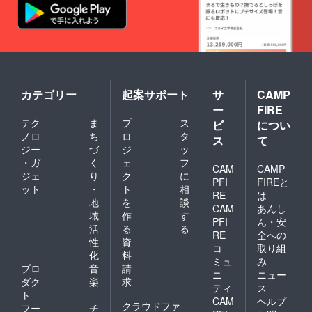
カテゴリー
起案サポート
サ
CAMP
ー
FIRE
テク
ま
プ
ス
ビ
につい
ノロ
ち
ロ
タ
ス
て
ジー
づ
ジ
ッ
・ガ
く
ェ
フ
CAM
CAMP
ジェ
り
ク
に
PFI
FIREと
ット
・
ト
相
RE
は
地
を
談
CAM
あんし
域
作
す
PFI
ん・安
活
る
る
RE
全への
性
資
コ
取り組
化
料
ミュ
み
プロ
音
請
ニ
ニュー
ダク
楽
求
ティ
ス
ト
CAM
ヘルプ
クラウドファ
フー
チ