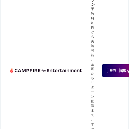
ン
手
数
料
0
円
か
ら
実
施
可
能
。
企
画
掲載
無料
か
ら
リ
タ
ー
ン
配
送
ま
で
、
す
べ