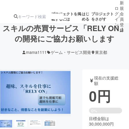
新
ロ
規
グ
会
プロジェクトを掲
はじ
プロジェクト
/
載するには
める
をさがす
イ
員
ン
登
スキルの売買サービス「RELY ON」
録
の開発にご協力お願いします
人気のプロ
注目のリ
注目の新着プロ
募集終了が近いプ
もうすぐ公開
mama1111
ゲーム・サービス開発
東京都
ジェクト
ターン
ジェクト
ロジェクト
されます
アート・写真
音楽
現在の支援総
額
0
円
テクノロジー・ガジェット
ゲーム・サ
映像・映画
書籍・雑誌
0%
目標金額は
30,000,000円
ビジネス・起業
チャレンジ