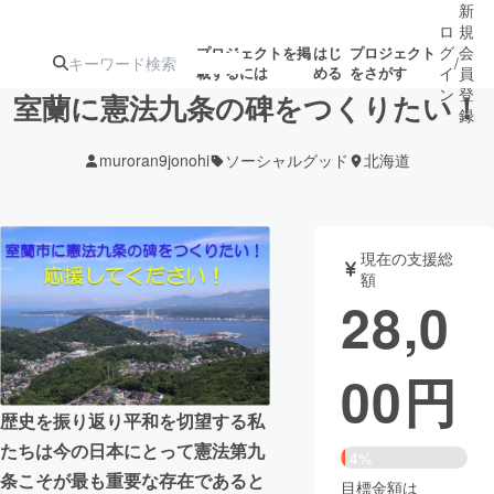
新
ロ
規
グ
会
プロジェクトを掲
はじ
プロジェクト
/
載するには
める
をさがす
イ
員
ン
登
室蘭に憲法九条の碑をつくりたい！
録
muroran9jonohi
ソーシャルグッド
北海道
人気のプロ
注目のリ
注目の新着プロ
募集終了が近いプ
もうすぐ公開
ジェクト
ターン
ジェクト
ロジェクト
されます
現在の支援総
額
アート・写真
音楽
28,0
テクノロジー・ガジェット
ゲーム・サ
00
円
映像・映画
書籍・雑誌
歴史を振り返り平和を切望する私
たちは今の日本にとって憲法第九
4%
ビジネス・起業
チャレンジ
条こそが最も重要な存在であると
目標金額は