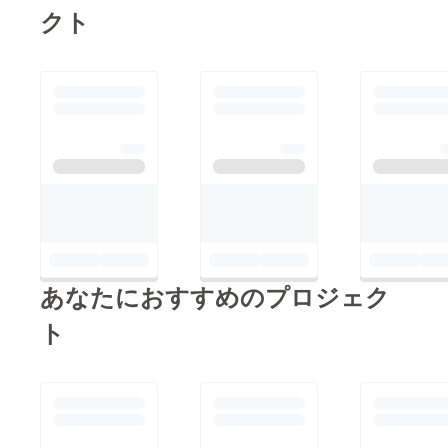
クト
す。あまり大げ
さな式にするつ
もりはなく、終
戦記念日に平和
都市宣言の意味
を問いたいと考
えました。
あなたにおすすめのプロジェク
ト