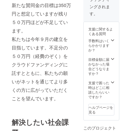
新たな賛同金の目標は350万
ングされま
円と想定していますが残り
す。
５０万円ほどが不足してい
支援に関するよ
ます。
くある質問
私たちは今年９月の建立を
手数料はいく
らかかります
目指しています。不足分の
か？
５０万円（経費のぞく）を
目標金額に届
クラウドファンディングに
かなかった場
合どうなりま
託すとともに、私たちの願
すか？
いがネットを通じてより多
支援で困った
時はどこに相
くの方に広がっていただく
談したらいい
ですか？
ことを望んでいます。
ヘルプページを
見る
解決したい社会課
このプロジェクト