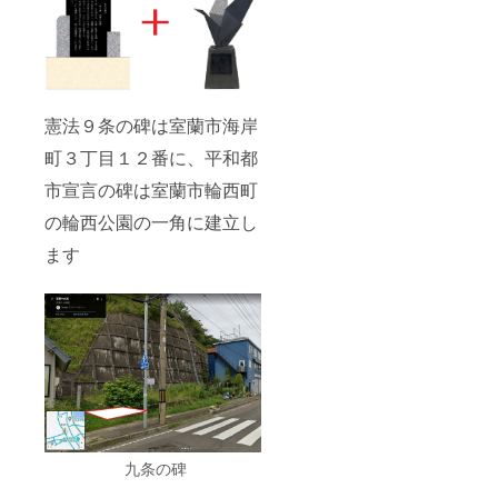
憲法９条の碑は室蘭市海岸
町３丁目１２番に、平和都
市宣言の碑は室蘭市輪西町
の輪西公園の一角に建立し
ます
九条の碑