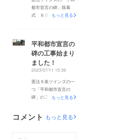
都市宣言の碑」除幕
式 ８月１５日（火）
もっと見る
終戦記念日 午後２
時～３時（予定） 室
蘭輪西公園（ぷらっと
平和都市宣言の
てついち＆市民会館
碑の工事始まり
横）※どなたでも参加
ました！
できます！※なお、憲
法ツインズ「憲法九条
2023/07/11 15:36
の碑」は９月末から１
憲法９条ツインズの一
０月初めに除幕式の予
つ「平和都市宣言の
定で、改めてご案内し
碑」の工事が輪西公園
もっと見る
ます。
で始まりました。８月
１５日（火）の終戦の
コメント
もっと見る
日に除幕式を予定して
います。ご協力をお願
いします。