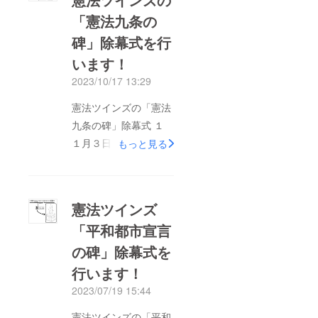
「憲法九条の
碑」除幕式を行
います！
2023/10/17 13:29
憲法ツインズの「憲法
九条の碑」除幕式 １
１月３日（金）文化の
もっと見る
日・新憲法公布の日
１４時～１４時半 室
蘭市海岸町３丁目１２
憲法ツインズ
番（杉林理容室隣）※
「平和都市宣言
どなたでも参加できま
の碑」除幕式を
す！
https://muroran9jonohi
行います！
.jimdofree.com/
2023/07/19 15:44
憲法ツインズの「平和