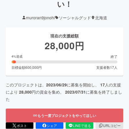
い！
muroran9jonohi
ソーシャルグッド
北海道
現在の支援総額
28,000
円
終了
4
%達成
目標金額
600,000
円
支援者数
17
人
このプロジェクトは、
2023/06/29
に募集を開始し、
17
人の支援
により
28,000
円の資金を集め、
2023/07/31
に募集を終了しまし
た
もう一度プロジェクトをやってほしい
ポスト
シェア
LINEで送る
URLコピー