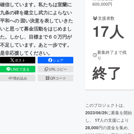
600,000円
確信しています。私たちは室蘭に
まちづくり・地域活性化
九条の碑を建立し武力によらない
支援者数
平和への 固い決意を表していきた
17
人
いと思って募金活動をはじめまし
CAMPFIRE for Social Good
CAMPFIRE Creation
た。しかし、目標まで６０万円が
CAMPFIREふるさと納税
machi-ya
コミュニティ
不足しています。あと一歩です。
募集終了まで残
是非応援してください。
り
ポスト
シェア
終了
LINEで送る
URLコピー
埋め込み
QRコード
このプロジェクトは、
2023/06/29
に募集を開始
し、
17
人の支援により
28,000
円の資金を集め、