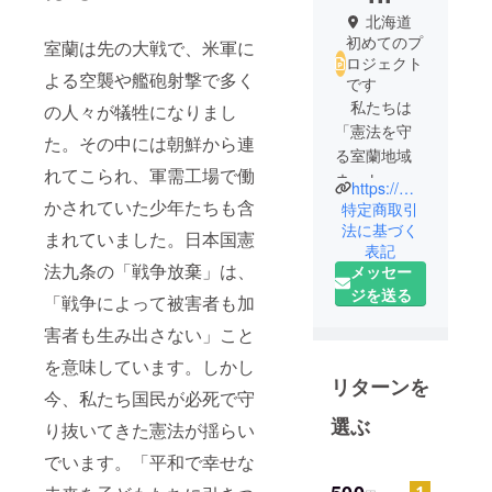
北海道
初めてのプ
室蘭は先の大戦で、米軍に
ロジェクト
よる空襲や艦砲射撃で多く
です
私たちは
の人々が犠牲になりまし
「憲法を守
た。その中には朝鮮から連
る室蘭地域
れてこられ、軍需工場で働
ネット」を
https://muroran9jonohi.jimdofree.com/
母体とする
かされていた少年たちも含
特定商取引
プロジェク
法に基づく
まれていました。日本国憲
表記
ト「室蘭憲
法九条の「戦争放棄」は、
メッセー
法９条の碑
ジを送る
をつくる
「戦争によって被害者も加
会」です。
害者も生み出さない」こと
2022年11月
を意味しています。しかし
3日の9条の
リターンを
今、私たち国民が必死で守
碑建立に向
けて2021年7
選ぶ
り抜いてきた憲法が揺らい
月に発足し
でいます。「平和で幸せな
ました。