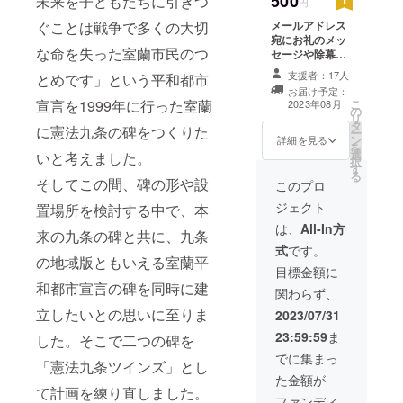
500
未来を子どもたちに引きつ
円
メールアドレス
ぐことは戦争で多くの大切
宛にお礼のメッ
な命を失った室蘭市民のつ
セージや除幕式
のご案内をお送
支援者：17人
とめです」という平和都市
りします。 ・日
お届け予定：
程 (2023年8月
こ
宣言を1999年に行った室蘭
2023年08月
の
頃) ※支援時、必
リ
タ
ず備考欄にお名
に憲法九条の碑をつくりた
ー
ン
前をご記入くだ
詳細を見る
を
選
さい。 ※支援
いと考えました。
択
す
時、お名前を
る
そしてこの間、碑の形や設
ホームページで
このプロ
公開可能な場合
ジェクト
置場所を検討する中で、本
は必ず備考欄に
「公開可」と
は、
All-In方
来の九条の碑と共に、九条
し、掲載を希望
式
です。
される別名があ
の地域版ともいえる室蘭平
ればその旨お書
目標金額に
きください。
和都市宣言の碑を同時に建
関わらず、
立したいとの思いに至りま
2023/07/31
23:59:59
ま
した。そこで二つの碑を
でに集まっ
「憲法九条ツインズ」とし
た金額が
て計画を練り直しました。
ファンディ