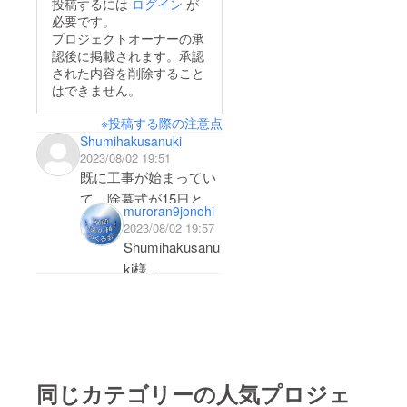
投稿するには
ログイン
が
必要です。
プロジェクトオーナーの承
認後に掲載されます。承認
された内容を削除すること
はできません。
※投稿する際の注意点
Shumihakusanuki
2023/08/02 19:51
既に工事が始まってい
て、除幕式が15日と
muroran9jonohi
は、タイトな工程です
2023/08/02 19:57
ね。私は盆休みがない
Shumihakusanu
仕事なので出席致しま
ki様
せんがプロジェクト成
この度はご支援
功と効果をお祈りして
いただきありが
います。プチ子
とうございまし
た。
８月８日には完
同じカテゴリーの人気プロジェ
成予定でいま