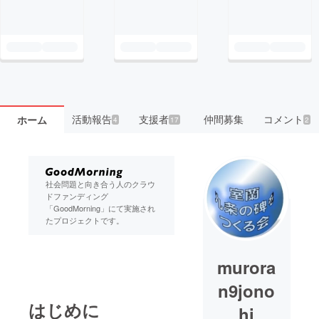
活動報告
支援者
仲間募集
コメント
ホーム
4
17
2
社会問題と向き合う人のクラウ
ドファンディング
「GoodMorning」にて実施され
たプロジェクトです。
murora
n9jono
はじめに
hi