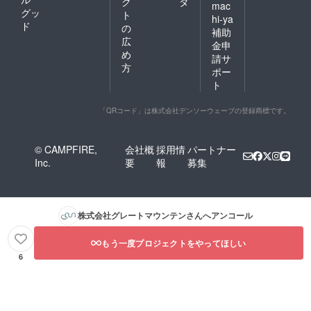
ク
タ
mac
グッ
ト
hi-ya
ド
の
補助
広
金申
め
請サ
方
ポー
ト
「QRコード」は株式会社デンソーウェーブの登録商標です。
© CAMPFIRE,
会社概
採用情
パートナー
Inc.
要
報
募集
株式会社グレートマウンテン
さんへアンコール
もう一度プロジェクトをやってほしい
6