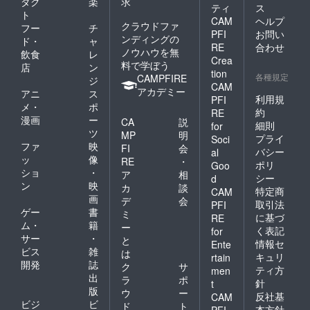
ダク
楽
求
ティ
ス
ト
CAM
ヘルプ
クラウドファ
フー
チ
PFI
お問い
ンディングの
ド・
ャ
RE
合わせ
ノウハウを無
飲食
レ
Crea
料で学ぼう
店
ン
tion
各種規定
CAMPFIRE
ジ
CAM
アカデミー
アニ
ス
利用規
PFI
メ・
ポ
約
RE
漫画
ー
CA
説
細則
for
ツ
MP
明
プライ
Soci
ファ
映
FI
会
バシー
al
ッ
像
RE
・
ポリ
Goo
ショ
・
ア
相
シー
d
ン
映
カ
談
特定商
CAM
画
デ
会
取引法
PFI
ゲー
書
ミ
に基づ
RE
ム・
籍
ー
く表記
for
サー
・
と
情報セ
Ente
ビス
雑
は
キュリ
rtain
開発
誌
ク
サ
ティ方
men
出
ラ
ポ
針
t
版
ウ
ー
反社基
CAM
ビジ
ビ
ド
ト
本方針
PFI