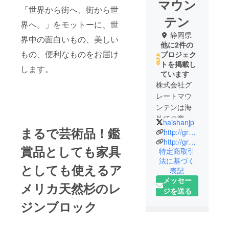
マウン
「世界から街へ、街から世
テン
界へ。」をモットーに、世
静岡県
界中の面白いもの、美しい
他に2件の
もの、便利なものをお届け
プロジェク
トを掲載し
します。
ています
株式会社グ
レートマウ
ンテンは海
外での商品
haishanjp
まるで芸術品！鑑
開発、検
http://greatmountain.co.jp/index.html
品、貿易代
http://greatmountain.co.jp/tenichi.html
賞品としても家具
特定商取引
行、市場開
法に基づく
拓などの総
としても使えるア
表記
合貿易サー
メッセー
メリカ天然杉のレ
ビスの提供
ジを送る
を中心に、
ジンブロック
様々な事業
を行ってお