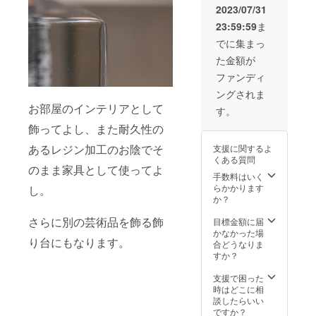
取先で
2023/07/31
の配置
23:59:59
ま
にサ
ポート
でに集まっ
が必要
た金額が
な方
は、備
ファンディ
考欄に
ングされま
ご希望
お部屋のインテリアとして
をご記
す。
入くだ
飾ってよし、また耐久性の
さい。
必要な
あるレジン加工のお陰でそ
支援に関するよ
い方は
くある質問
「な
のまま家具として使ってよ
し」と
手数料はいく
ご記入
らかかります
し。
くださ
か？
い。
さらに別の芸術品を飾る飾
目標金額に届
かなかった場
り台にもなります。
合どうなりま
すか？
支援で困った
時はどこに相
談したらいい
ですか？