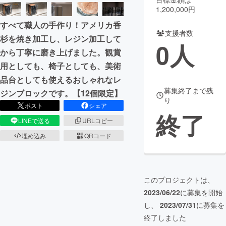
1,200,000円
まちづくり・地域活性化
すべて職人の手作り！アメリカ香
支援者数
杉を焼き加工し、レジン加工して
0
人
CAMPFIRE for Social Good
CAMPFIRE Creation
から丁寧に磨き上げました。観賞
CAMPFIREふるさと納税
machi-ya
コミュニティ
用としても、椅子としても、美術
品台としても使えるおしゃれなレ
募集終了まで残
ジンブロックです。【12個限定】
り
ポスト
シェア
終了
LINEで送る
URLコピー
埋め込み
QRコード
このプロジェクトは、
2023/06/22
に募集を開始
し、
2023/07/31
に募集を
終了しました