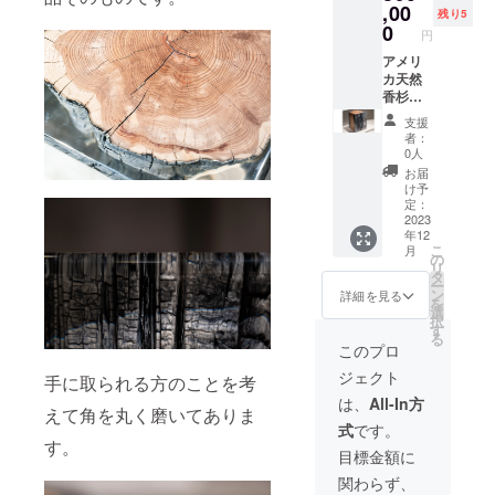
さい。
結果
,00
残り5
必要な
40kgと
0
円
い方は
重量が
「な
あるも
アメリ
し」と
のに
カ天然
ご記入
なって
香杉の
くださ
おりま
レジン
支援
い。
す。 配
ブロッ
者：
送や受
ク ※こ
0人
取先で
ちらの
お届
の配置
レジン
け予
にサ
ブロッ
定：
ポート
ク、職
2023
年12
が必要
人が使
こ
月
な方
う方の
の
リ
は、備
ためを
タ
ー
考欄に
考え、
ン
詳細を見る
を
ご希望
頑丈に
選
択
をご記
作った
す
る
入くだ
結果
このプロ
さい。
40kgと
ジェクト
必要な
重量が
手に取られる方のことを考
い方は
あるも
は、
All-In方
えて角を丸く磨いてありま
「な
のに
式
です。
し」と
なって
す。
ご記入
おりま
目標金額に
くださ
す。 配
関わらず、
い。
送や受