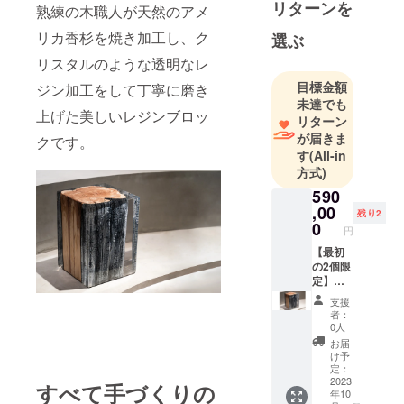
ります。豊
リターンを
熟練の木職人が天然のアメ
かな資源で
リカ香杉を焼き加工し、ク
選ぶ
幅広く皆様
リスタルのような透明なレ
のお手伝い
をし、お客
目標金額
ジン加工をして丁寧に磨き
様のオリジ
未達でも
上げた美しいレジンブロッ
リターン
ナリティを
が届きま
クです。
応援しま
す
(All-in
す！
方式)
590
,00
残り2
0
円
【最初
の2個限
定】ア
メリカ
支援
天然香
者：
杉のレ
0人
ジンブ
お届
ロック
け予
※こちら
定：
のレジ
2023
すべて手づくりの
年10
ンブ