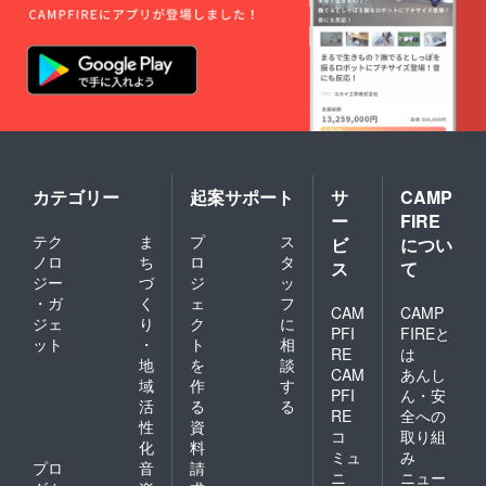
カテゴリー
起案サポート
サ
CAMP
ー
FIRE
テク
ま
プ
ス
ビ
につい
ノロ
ち
ロ
タ
ス
て
ジー
づ
ジ
ッ
・ガ
く
ェ
フ
CAM
CAMP
ジェ
り
ク
に
PFI
FIREと
ット
・
ト
相
RE
は
地
を
談
CAM
あんし
域
作
す
PFI
ん・安
活
る
る
RE
全への
性
資
コ
取り組
化
料
ミュ
み
プロ
音
請
ニ
ニュー