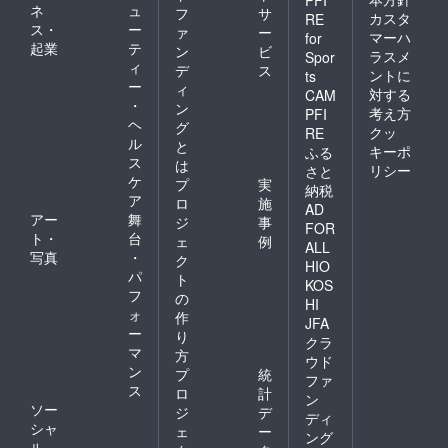
ネ
ュ
フ
サ
カスタ
RE
ス・
ー
ァ
ー
マーハ
for
起業
テ
ン
ビ
ラスメ
Spor
ィ
デ
ス
ントに
ts
ー
ィ
対する
CAM
・
ン
考え方
PFI
ヘ
グ
クッ
RE
ル
と
キーポ
ふる
ス
は
リシー
さと
ケ
プ
実
納税
ア
ロ
施
AD
アー
舞
ジ
事
FOR
ト・
台
ェ
例
ALL
写真
・
ク
HIO
パ
ト
KOS
フ
の
HI
ォ
作
JFA
ー
り
クラ
マ
方
ウド
ン
プ
統
ファ
ス
ロ
計
ン
ソー
ジ
デ
ディ
シャ
ェ
ー
ング
ル