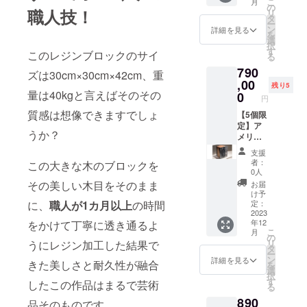
こ
月
ロッ
の
職人技！
リ
ク、職
タ
ー
人が使
ン
詳細を見る
を
う方の
選
択
ためを
す
このレジンブロックのサイ
る
考え、
790
頑丈に
ズは30cm×30cm×42cm、重
作った
,00
残り5
結果
量は40kgと言えばそのその
0
円
40kgと
質感は想像できますでしょ
重量が
【5個限
あるも
定】ア
うか？
のに
メリカ
なって
天然香
支援
おりま
杉のレ
者：
この大きな木のブロックを
す。 配
ジンブ
0人
送や受
ロック
その美しい木目をそのまま
お届
取先で
※こちら
け予
の配置
のレジ
に、
職人が1カ月以上
の時間
定：
にサ
ンブ
2023
年12
をかけて丁寧に透き通るよ
ポート
ロッ
こ
月
が必要
ク、職
の
リ
うにレジン加工した結果で
な方
人が使
タ
ー
は、備
う方の
ン
詳細を見る
きた美しさと耐久性が融合
を
考欄に
ためを
選
択
ご希望
考え、
す
したこの作品はまるで芸術
る
をご記
頑丈に
890
入くだ
作った
品そのものです。