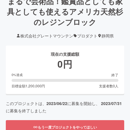
まるで芸術品！鑑賞品としても家
具としても使えるアメリカ天然杉
のレジンブロック
株式会社グレートマウンテン
プロダクト
静岡県
現在の支援総額
0
円
終了
0
%達成
目標金額
1,200,000
円
支援者数
0
人
このプロジェクトは、
2023/06/22
に募集を開始し、
2023/07/31
に募集を終了しました
もう一度プロジェクトをやってほしい