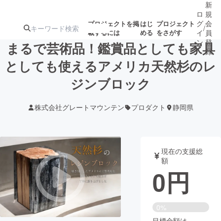
新
ロ
規
グ
会
プロジェクトを掲
はじ
プロジェクト
/
載するには
める
をさがす
イ
員
ン
登
まるで芸術品！鑑賞品としても家具
録
としても使えるアメリカ天然杉のレ
ジンブロック
人気のプロ
注目のリ
注目の新着プロ
募集終了が近いプ
もうすぐ公開
ジェクト
ターン
ジェクト
ロジェクト
されます
株式会社グレートマウンテン
プロダクト
静岡県
アート・写真
音楽
現在の支援総
テクノロジー・ガジェット
ゲーム・サ
額
0
円
映像・映画
書籍・雑誌
0%
ビジネス・起業
チャレンジ
目標金額は