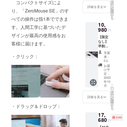
13,816
本語取
コンパクトサイズによ
タ
ー
円（税
扱説明
ン
詳細を見る
今後と
を
り、「ZeroMouse SE」のす
込） ※
書×1
選
択
も、皆さま
送料無
す
る
べての操作は指1本でできま
料（日
の温かいご
10,
本国内
支援を賜り
す。人間工学に基づいたデ
限定）
980
円
ますよう、
内容
ザインが最高の使用感をお
【限定
物：
心よりお願
なし】
「Zero
客様に届けます。
い申し上げ
早割
Mouse
20％OF
ます。
SE」本
支援
F！
体（白
・クリック：
者：
「Zero
黒色）
0人
Mouse
×1 USB
お届
SE」×1
Type-C
け予
一般販
to USB-
定：
売予定
2023
A充電
年10
価格：
ケーブ
こ
月
13,816
ル×1 日
の
リ
円（税
本語取
タ
ー
込） ※
扱説明
ン
詳細を見る
を
送料無
書×1
選
択
料（日
・ドラッグ＆ドロップ：
す
る
本国内
17,
限定）
残り40
内容
680
円
物：
【40名