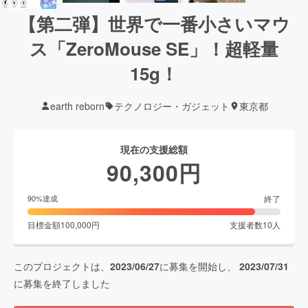
【第二弾】世界で一番小さいマウ
ス「ZeroMouse SE」！超軽量
15g！
earth reborn
テクノロジー・ガジェット
東京都
現在の支援総額
90,300
円
終了
90
%達成
目標金額
100,000
円
支援者数
10
人
このプロジェクトは、
2023/06/27
に募集を開始し、
2023/07/31
に募集を終了しました