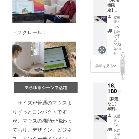
「Zero
様限
Mouse
定】超
SE」本
早割
体（白
支援
36％OF
黒色）
者：
F！
×1 USB
0人
「Zero
Type-C
・スクロール：
お届
Mouse
to USB-
け予
SE」×2
A充電
定：
一般販
2023
ケーブ
年10
売予定
ル×1 日
こ
月
価格：
本語取
の
リ
27,632
扱説明
タ
ー
円（税
書×1
ン
詳細を見る
を
込） ※
選
択
送料無
す
る
料（日
18,
本国内
限定）
180
円
内容
【限定
物：
サイズが普通のマウスよ
なし】
「Zero
早割
Mouse
りずっとコンパクトです
34％OF
SE」本
支援
F！
体（白
が、マウスの機能が備わっ
者：
「Zero
黒色）
0人
Mouse
ており、デザイン、ビジネ
×2 USB
お届
SE」×2
Type-C
け予
ス、エンターテインメン
一般販
to USB-
定：