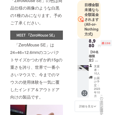
「ZeroMouse SE」の色は商
、ワイヤレ
目標金額
ス充電器ブ
品仕様の画像のような白黒
未達なら
ランド
全額返金
の1種のみになります。予め
「CHOETEC
されます
ご了承ください。
(All-or-
H」など、最
Nothing
先端のガ
方式)
ジェットブ
8,9
ランドを幅
残り50
「ZeroMouse SE」は
80
円
広く取り
24×46×12.6mmのコンパク
【50名
扱っており
様限
ます。
トサイズかつわずか約15gの
定】超
超超早
支援
重さを誇り、世界で一番小
割
私たち
者：
35％OF
10人
さいマウスで、今までのマ
は、「世界
F！
お届
中の優れた
「Zero
ウスの使用体験を一気に覆
け予
Mouse
定：
ブランドを
SE」×1
2023
したインドア＆アウトドア
発掘し、日
年10
一般販
こ
月
向けの製品です。
売予定
本市場に最
の
リ
価格：
タ
適な形で提
ー
13,816
ン
詳細を見る
を
供する。消
円（税
選
択
込） ※
す
費者とブラ