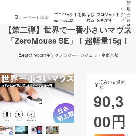
新
ロ
規
グ
会
プロジェクトを掲
はじ
プロジェクト
/
載するには
める
をさがす
イ
員
ン
登
【第二弾】世界で一番小さいマウス
録
「ZeroMouse SE」！超軽量15g！
人気のプロ
注目のリ
注目の新着プロ
募集終了が近いプ
もうすぐ公開
earth reborn
テクノロジー・ガジェット
東京都
ジェクト
ターン
ジェクト
ロジェクト
されます
アート・写真
音楽
現在の支援総
額
90,3
テクノロジー・ガジェット
ゲーム・サ
00
円
映像・映画
書籍・雑誌
ビジネス・起業
チャレンジ