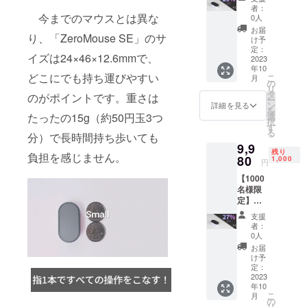
29％OF
体（白
和を願う」
者：
F！
黒色）
今までのマウスとは異な
0人
という想い
「Zero
×1 USB
お届
り、「ZeroMouse SE」のサ
Mouse
が込められ
Type-C
け予
SE」×1
to USB-
定：
ています。
イズは24×46×12.6mmで、
一般販
2023
A充電
私たちは、
年10
売予定
ケーブ
どこにでも持ち運びやすい
こ
月
価格：
ル×1 日
の
地域社会か
リ
13,816
本語取
タ
のがポイントです。重さは
ら世界へと
ー
円（税
扱説明
ン
詳細を見る
を
貢献できる
込） ※
書×1
選
たったの15g（約50円玉3つ
択
送料無
す
グローバル
る
料（日
分）で長時間持ち歩いても
企業を目指
9,9
本国内
残り
負担を感じません。
限定）
80
し、貧困地
1,000
円
内容
域での慈善
【1000
物：
活動や、貧
名様限
「Zero
定】早
Mouse
困・差別と
割
SE」本
支援
いった社会
27％OF
体（白
者：
F！
課題の改善
黒色）
0人
「Zero
×1 USB
お届
にも微力な
Mouse
Type-C
け予
がら取り組
SE」×1
to USB-
定：
一般販
2023
A充電
んでおりま
年10
売予定
ケーブ
す。
こ
月
価格：
ル×1 日
の
リ