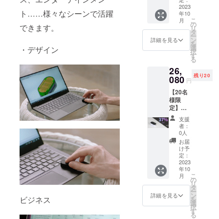
売予定
2023
A充電
ト……様々なシーンで活躍
年10
価格：
ケーブ
こ
月
27,632
ル×2 日
の
できます。
リ
円（税
本語取
タ
ー
込） ※
扱説明
ン
詳細を見る
を
送料無
書×2
選
・デザイン
択
料（日
す
る
本国内
26,
限定）
残り20
内容
080
円
物：
【20名
「Zero
様限
Mouse
定】超
SE」本
早割
体（白
支援
37％OF
黒色）
者：
F！
×2 USB
0人
「Zero
Type-C
お届
Mouse
to USB-
け予
SE」×3
A充電
定：
一般販
2023
ケーブ
年10
売予定
ル×2 日
こ
月
価格：
本語取
の
リ
41,448
扱説明
タ
ー
円（税
書×2
ン
詳細を見る
ビジネス
を
込） ※
選
択
送料無
す
る
料（日