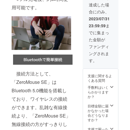
×3 USB
達成した場
用可能です。
Type-C
合にのみ、
to USB-
A充電
2023/07/31
ケーブ
23:59:59
ま
ル×3 日
本語取
でに集まっ
扱説明
た金額が
書×3
ファンディ
ングされま
す。
接続方法として、
支援に関するよ
くある質問
「ZeroMouse SE」は
手数料はいく
Bluetooth 5.0機能を搭載し
らかかります
か？
ており、ワイヤレスの接続
目標金額に届
ができます。乱雑な有線接
かなかった場
続より、「ZeroMouse SE」
合どうなりま
すか？
無線接続の方がすっきりし
支援で困った