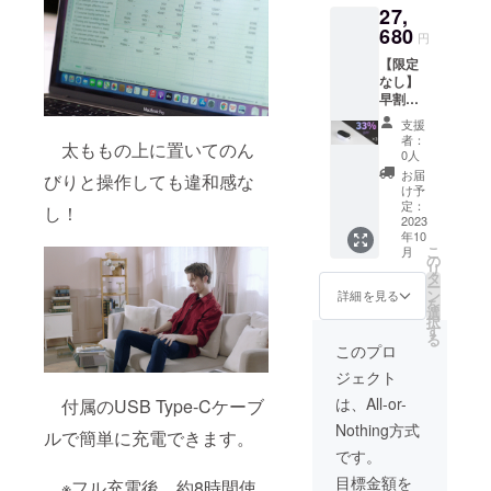
27,
本国内
限定）
680
円
内容
【限定
物：
なし】
「Zero
早割
Mouse
33％OF
SE」本
支援
F！
体（白
者：
太ももの上に置いてのん
「Zero
黒色）
0人
Mouse
×3 USB
お届
びりと操作しても違和感な
SE」×3
Type-C
け予
一般販
to USB-
定：
し！
売予定
2023
A充電
年10
価格：
ケーブ
こ
月
41,448
ル×3 日
の
リ
円（税
本語取
タ
ー
込） ※
扱説明
ン
詳細を見る
を
送料無
書×3
選
択
料（日
す
る
本国内
このプロ
限定）
ジェクト
内容
物：
は、All-or-
付属のUSB Type-Cケーブ
「Zero
Nothing方式
Mouse
ルで簡単に充電できます。
SE」本
です。
体（白
目標金額を
黒色）
※フル充電後、約8時間使