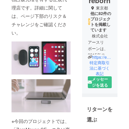
reborn
理店です。詳細に関して
東京都
他に82件の
は、ページ下部のリスク＆
プロジェク
チャレンジをご確認くださ
トを掲載し
ています
い。
株式会社
アースリ
ボーンは、
2015年の設
https://earth-reborn.co.jp/
立以来、総
特定商取引
販売代理店
法に基づく
表記
として、ス
メッセー
マート
ジを送る
ウォッチ
「Amazfit」
、スマート
グラス
リターンを
「MEIZU」
、イヤホン
選ぶ
※今回のプロジェクトでは、
「1MORE」