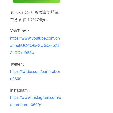
もしくは友だち検索で登録
できます！＠074fyrii
YouTube：
https://www.youtube.com/ch
annel/UC4O8wXUGQHb72
2LCCxo068w
Twitter：
https://twitter.com/earthrebor
n0609
Instagram：
https://www.instagram.com/e
arthreborn_0609/