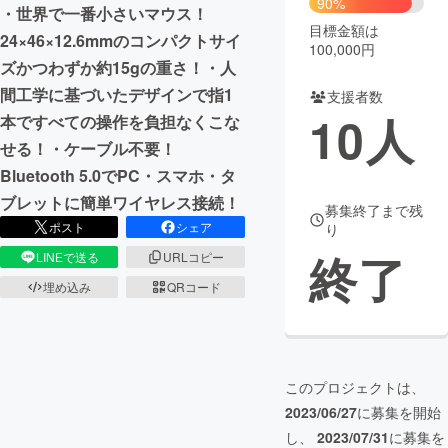
90%
・世界で一番小さいマウス！
目標金額は
まちづくり・地域活性化
24×46×12.6mmのコンパクトサイ
100,000円
ズかつわずか約15gの重さ！・人
間工学に基づいたデザインで指1
支援者数
CAMPFIRE for Social Good
CAMPFIRE Creation
10
人
本ですべての操作を負担なくこな
CAMPFIREふるさと納税
machi-ya
コミュニティ
せる！・ケーブル不要！
Bluetooth 5.0でPC・スマホ・タ
ブレットに簡単ワイヤレス接続！
募集終了まで残
ポスト
シェア
り
終了
LINEで送る
URLコピー
埋め込み
QRコード
このプロジェクトは、
2023/06/27
に募集を開始
し、
2023/07/31
に募集を