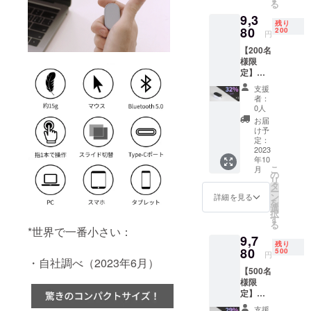
る
送料無
ンドの架け
9,3
料（日
残り
橋となり、
本国内
80
200
円
限定）
豊かなライ
【200名
内容
フスタイル
様限
物：
定】超
「Zero
を創造す
超早割
Mouse
支援
る。」この
32％OF
SE」本
者：
理念のも
F！
体（白
0人
「Zero
黒色）
と、社員一
お届
Mouse
×1 USB
け予
同、情熱を
SE」×1
Type-C
定：
一般販
2023
持って事業
to USB-
年10
売予定
A充電
に取り組ん
こ
月
価格：
ケーブ
の
リ
でいます。
13,816
ル×1 日
タ
ー
円（税
本語取
ン
詳細を見る
を
込） ※
扱説明
選
社名
択
送料無
書×1
す
る
「アースリ
料（日
*世界で一番小さい：
9,7
本国内
ボーン
残り
限定）
80
500
円
（Earth
・自社調べ（2023年6月）
内容
【500名
物：
Reborn）」
様限
「Zero
には、「地
定】超
Mouse
球全体の調
早割
SE」本
支援