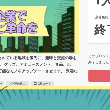
募集終
CAMPFIRE for Social Good
CAMPFIRE Creation
終
CAMPFIREふるさと納税
machi-ya
コミュニティ
このプロジェ
されている地域を優先に、趣味と交流の場を
終了しました
貨、グッズ、アミューズメント、食品、ホ
可能なモノをアップデートさせます。 異端な
ピー
埋め込み
QRコード