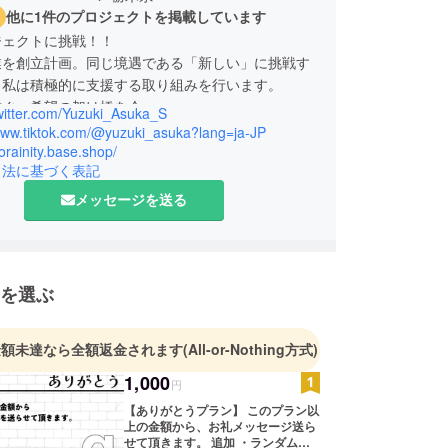
他に1件のプロジェクトを掲載しています
ジェクトに挑戦！！
業を創立計画。同じ境遇である「新しい」に挑戦す
、私は積極的に支援する取り組みを行います。
繋ぐ、希望の架け橋を今。
twitter.com/Yuzuki_Asuka_S
/www.tiktok.com/@yuzuki_asuka?lang=ja-JP
dorainity.base.shop/
引法に基づく表記
メッセージを送る
を選ぶ
金額未達なら全額返金されます
(All-or-Nothing方式)
1,000
円
【ありがとうプラン】 このプラン以
上の金額から、お礼メッセージ送ら
せて頂きます。 追加 ・ランダム缶