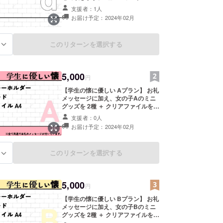
バッジ×１ 38mm ・記念品
支援者：1人
お届け予定：2024年02月
このリターンを選択する
る
5,000
円
【学生の懐に優しい Aプラン】 お礼
メッセージに加え、女の子Aのミニ
グッズを 2種 ＋ クリアファイルを付
属。 追加グッズ！！ ランダム缶
支援者：0人
バッジ× １をプランに追加。 ――リ
お届け予定：2024年02月
ターンの詳細―― ・アクリルキーホ
ルダー(女の子A) 70mm×100mm ・
ポストカード(女の子A) ・クリア
このリターンを選択する
る
ファイルA4(女の子A) ・ランダム缶
バッジ 38mm ・記念品
5,000
円
【学生の懐に優しい Bプラン】 お礼
メッセージに加え、女の子Bのミニ
グッズを 2種 ＋ クリアファイルを付
属。 追加グッズ！！ ランダム缶