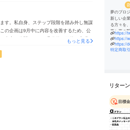
夢のプロ
新しい企
ます。私自身、ステップ段階を踏み外し無謀
る方々を
この企画は9月中に内容を改善するため、公
夢と夢の
https://
た内容を公開します。具体的な目的、実現可
https:/
もっと見る
https://
ております。日時などは随時、お知らせいた
特定商取
けしたことを深くお詫び申し上げます。
リターン
目標