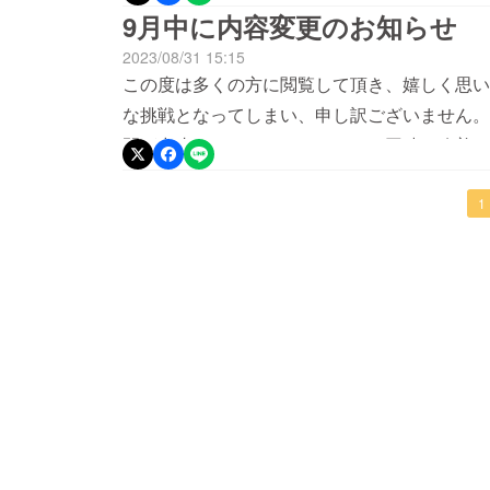
9月中に内容変更のお知らせ
2023/08/31 15:15
この度は多くの方に閲覧して頂き、嬉しく思い
な挑戦となってしまい、申し訳ございません。
開が中止されます。また、それと同時に改善し
能なプロジェクトが披露出来る事を心より願っ
します。急な変更の元、多大なるご迷惑をおか
1