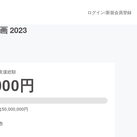
ログイン
/
新規会員登録
2023
うすぐ公開されます
支援総額
プロダクト
000
円
ファッション
スポーツ
0,000,000円
数
ア
ソーシャルグッド
人