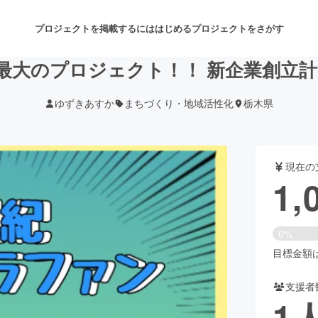
プロジェクトを掲載するには
はじめる
プロジェクトをさがす
最大のプロジェクト！！ 新企業創立計画 
ゆずきあすか
まちづくり・地域活性化
栃木県
注目のリターン
注目の新着プロジェクト
募集終了が近いプロジェクト
も
現在の
音楽
舞台・パフォーマンス
1,
ゲーム・サービス開発
フード・飲食店
0%
書籍・雑誌出版
アニメ・漫画
目標金額は5
支援者
チャレンジ
ビューティー・ヘルスケ
1