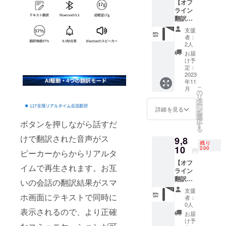
る商品を価
【オフ
ライン
値ある価格
翻訳機
で皆様にお
能な
支援
届けするた
し】AI
者：
音声翻
めの、日本
2人
訳機
お届
市場進出を
「Senof
け予
サポートし
u」×1
定：
定価：
2023
ています。
年11
7,008円
こ
月
（税
の
リ
込） ※
製品の販売
タ
ー
送料無
ン
詳細を見る
だけでなく
を
料（日
選
択
運営にまで
ボタンを押しながら話すだ
本国内
す
る
限定）
関わること
けで翻訳された音声がス
9,8
内容
残り
で、日本の
物： AI
10
200
円
ピーカーからからリアルタ
皆様のニー
音声翻
【オフ
訳機
イムで再生されます。お互
ズを十分に
ライン
「Senof
満たす製品
翻訳機
u」×1
いの会話の翻訳結果がスマ
能な
充電
をご提供し
支援
し】AI
ホ画面にテキストで同時に
ケーブ
者：
続けること
音声翻
ル
0人
表示されるので、より正確
が弊社の目
訳機
30cm×
お届
「Senof
1 スト
け予
標となって