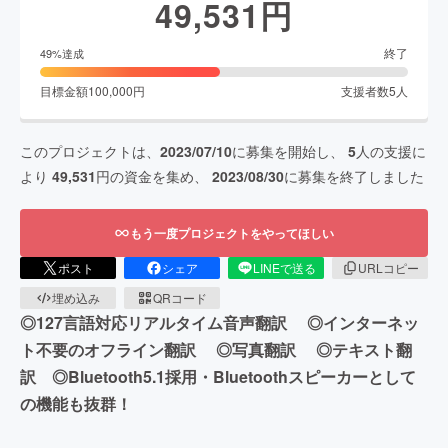
49,531
円
終了
49
%達成
目標金額
100,000
円
支援者数
5
人
このプロジェクトは、
2023/07/10
に募集を開始し、
5
人の支援に
より
49,531
円の資金を集め、
2023/08/30
に募集を終了しました
もう一度プロジェクトをやってほしい
ポスト
シェア
LINEで送る
URLコピー
埋め込み
QRコード
◎127言語対応リアルタイム音声翻訳 ◎インターネッ
ト不要のオフライン翻訳 ◎写真翻訳 ◎テキスト翻
訳 ◎Bluetooth5.1採用・Bluetoothスピーカーとして
の機能も抜群！