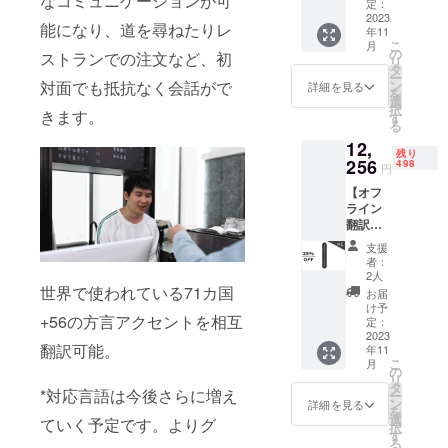
なコミュニケーションが可
u」×2
ラップ
定：
おります。
定価：
2023
25cm×
能になり、道を尋ねたりレ
年11
14,016
1 日本
こ
月
円（税
語取扱
の
ストランでの注文など、初
製品及び配
リ
込） ※
説明書
タ
ー
送に関する
送料無
×1 ※2色
対面でも抵抗なく会話がで
ン
詳細を見る
を
料（日
からお
選
お問い合わ
択
きます。
本国内
選びい
す
せ→Eメー
る
限定）
ただけ
12,
ル：
内容
ます。
残り
物： AI
256
498
support@gat
円
音声翻
her-tech.jp
【オフ
訳機
ライン
「Senof
翻訳機
u」×2
能付
充電
支援
き】AI
ケーブ
者：
音声翻
ル
2人
訳機
世界で使われている71カ国
30cm×
お届
「Senof
2 スト
け予
+56の方言アクセントを相互
u」×1
ラップ
定：
定価：
2023
25cm×
翻訳可能。
年11
16,341
2 日本
こ
月
円（税
語取扱
の
リ
込） ※
説明書
タ
*対応言語は今後さらに増え
ー
送料無
×2 ※2色
ン
詳細を見る
を
料（日
からお
選
ていく予定です。よりグ
択
本国内
選びい
す
る