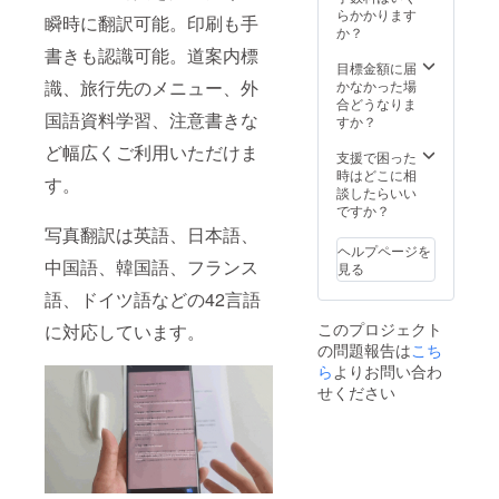
選びい
らかかります
瞬時に翻訳可能。印刷も手
ただけ
か？
ます。
書きも認識可能。道案内標
※オフラ
目標金額に届
イン翻
識、旅行先のメニュー、外
かなかった場
訳機能
合どうなりま
国語資料学習、注意書きな
は購入
すか？
後、永
ど幅広くご利用いただけま
続的に
支援で困った
有効に
時はどこに相
す。
なりま
談したらいい
す。
ですか？
写真翻訳は英語、日本語、
ヘルプページを
中国語、韓国語、フランス
見る
語、ドイツ語などの42言語
このプロジェクト
に対応しています。
の問題報告は
こち
ら
よりお問い合わ
せください