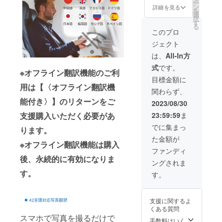
ー
送料無
2 スト
ン
詳細を見る
を
料（日
ラップ
選
択
本国内
25cm×
す
る
限定）
2 日本
このプロ
内容
語取扱
ジェクト
物： AI
説明書
音声翻
×2 ※2色
は、
All-In方
訳機
からお
式
です。
「Senof
選びい
※オフライン翻訳機能のご利
u」×3
ただけ
目標金額に
オフラ
ます。
用は【〈オフライン翻訳機
関わらず、
イン翻
※オフラ
能付き〉】のリターンをご
訳機能
イン翻
2023/08/30
を有効
訳機能
支援購入いただく必要があ
23:59:59
ま
にする
は購入
カード
後、永
でに集まっ
ります。
×3 充電
続的に
た金額が
ケーブ
有効に
※オフライン翻訳機能は購入
ル
なりま
ファンディ
30cm×
す。
後、永続的に有効になりま
ングされま
3 スト
ラップ
す。
す。
25cm×
3 日本
語取扱
支援に関するよ
説明書
くある質問
×3 ※2色
スマホで写真を撮るだけで
からお
手数料はいく