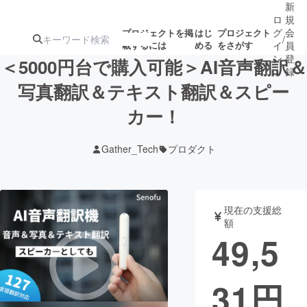
新
ロ
規
グ
会
プロジェクトを掲
はじ
プロジェクト
/
載するには
める
をさがす
イ
員
ン
登
＜5000円台で購入可能＞AI音声翻訳＆
録
写真翻訳＆テキスト翻訳＆スピー
カー！
人気のプロ
注目のリ
注目の新着プロ
募集終了が近いプ
もうすぐ公開
ジェクト
ターン
ジェクト
ロジェクト
されます
Gather_Tech
プロダクト
アート・写真
音楽
現在の支援総
テクノロジー・ガジェット
ゲーム・サ
額
49,5
映像・映画
書籍・雑誌
31
円
ビジネス・起業
チャレンジ