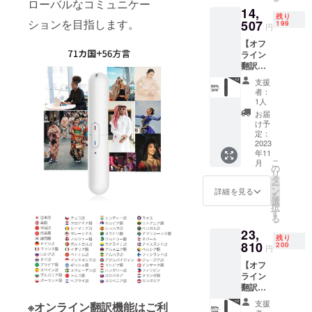
限定）
ただけ
ローバルなコミュニケー
14,
内容
ます。
残り
ションを目指します。
物： AI
507
199
円
音声翻
【オフ
訳機
ライン
「Senof
翻訳機
u」×1
能な
オフラ
支援
し】AI
イン翻
者：
音声翻
訳機能
1人
訳機
を有効
お届
「Senof
にする
け予
u」×3
カード
定：
定価：
2023
×1 充電
年11
21,024
ケーブ
こ
月
円（税
ル
の
リ
込） ※
30cm×
タ
ー
送料無
1 スト
ン
詳細を見る
を
料（日
ラップ
選
択
本国内
25cm×
す
る
限定）
1 日本
23,
内容
語取扱
残り
物： AI
810
説明書
200
円
音声翻
×1 ※2色
【オフ
訳機
からお
ライン
「Senof
選びい
翻訳機
u」×3
ただけ
能付
充電
ます。
支援
※オンライン翻訳機能はご利
き】AI
ケーブ