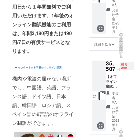
※オフラ
者：
音声翻
ル
イン翻
0人
用日から１年間無料でご利
訳機
30cm×
訳機能
お届
「Senof
3 スト
用いただけます。1年後のオ
は購入
け予
u」×2
ラップ
定：
後、永
定価：
2023
ンライン翻訳機能のご利用
25cm×
続的に
年11
34,016
3 日本
有効に
こ
月
は、年間3,180円または490
円（税
語取扱
の
なりま
リ
込） ※
説明書
タ
す。
円/7日の有償サービスとな
ー
送料無
×3 ※2色
ン
詳細を見る
を
料（日
からお
選
ります。
択
本国内
選びい
す
る
限定）
ただけ
35,
内容
ます。
残り
物： AI
507
200
円
音声翻
【オフ
訳機
機内や電波の届かない場所
ライン
「Senof
翻訳機
でも、中国語、英語、フラ
u」×2
能付
オフラ
支援
ンス語、ドイツ語、日本
き】AI
イン翻
者：
音声翻
訳機能
0人
語、韓国語、ロシア語、ス
訳機
を有効
お届
「Senof
にする
け予
ペイン語の8言語のオフライ
u」×3
カード
定：
定価：
2023
×2 充電
ン翻訳ができます。
年11
51,459
ケーブ
こ
月
円（税
ル
の
リ
込） ※
30cm×
タ