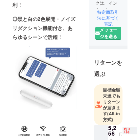
クは、イン
利！
ターネット
特定商取引
を活用した
法に基づく
◎黒と白の2色展開・ノイズ
スマートな
表記
リダクション機能付き、あ
メッセー
次世代ライ
ジを送る
らゆるシーンで活躍！
フスタイル
を提案する
企業とし
て、皆様に
リターンを
斬新でユ
ニークな商
選ぶ
品をお届け
します。
目標金額
未達でも
そのため弊
リターン
社は数多く
が届きま
の海外メー
す
(All-in
方式)
カーと代理
店契約を結
5,2
残り
56
498
び、価値あ
円