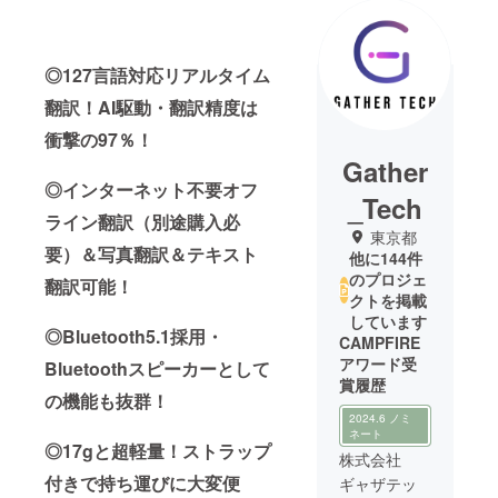
◎127言語対応リアルタイム
翻訳！AI駆動・翻訳精度は
衝撃の97％！
Gather
◎インターネット不要オフ
_Tech
ライン翻訳（別途購入必
東京都
要）＆写真翻訳＆テキスト
他に144件
のプロジェ
翻訳可能！
クトを掲載
しています
◎Bluetooth5.1採用・
CAMPFIRE
アワード受
Bluetoothスピーカーとして
賞履歴
の機能も抜群！
2024.6 ノミ
ネート
◎17gと超軽量！ストラップ
株式会社
付きで持ち運びに大変便
ギャザテッ