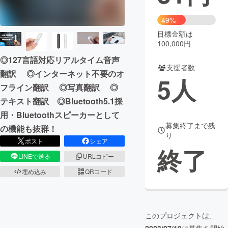
まちづくり・地域活性化
49%
目標金額は
100,000円
CAMPFIRE for Social Good
CAMPFIRE Creation
◎127言語対応リアルタイム音声
CAMPFIREふるさと納税
machi-ya
コミュニティ
支援者数
翻訳 ◎インターネット不要のオ
5
人
フライン翻訳 ◎写真翻訳 ◎
テキスト翻訳 ◎Bluetooth5.1採
用・Bluetoothスピーカーとして
募集終了まで残
の機能も抜群！
り
ポスト
シェア
終了
LINEで送る
URLコピー
埋め込み
QRコード
このプロジェクトは、