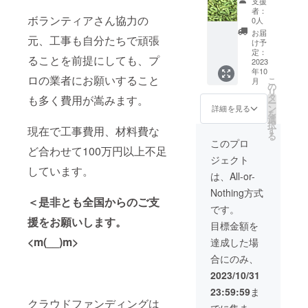
支援
地！ほ
者：
くほく
ボランティアさん協力の
0人
の枝豆
お届
元、工事も自分たちで頑張
2kgをリ
け予
ターン
定：
ることを前提にしても、プ
します
2023
年10
(^▽^)/
ロの業者にお願いすること
こ
月
応援よ
の
リ
ろしく
タ
も多く費用が嵩みます。
ー
お願い
ン
詳細を見る
を
しま
選
択
す。(枝
現在で工事費用、材料費な
す
る
無し)
このプロ
ど合わせて100万円以上不足
ジェクト
しています。
は、All-or-
Nothing方式
＜是非とも全国からのご支
です。
援をお願いします。
目標金額を
<m(__)m>
達成した場
合にのみ、
2023/10/31
23:59:59
ま
クラウドファンディングは
でに集まっ