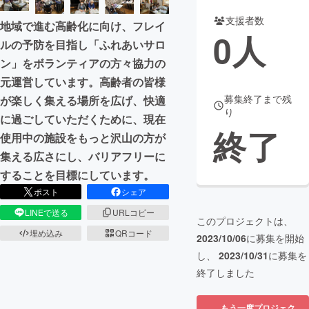
支援者数
地域で進む高齢化に向け、フレイ
まちづくり・地域活性化
0
人
ルの予防を目指し「ふれあいサロ
ン」をボランティアの方々協力の
CAMPFIRE for Social Good
CAMPFIRE Creation
元運営しています。高齢者の皆様
CAMPFIREふるさと納税
machi-ya
コミュニティ
募集終了まで残
が楽しく集える場所を広げ、快適
り
に過ごしていただくために、現在
終了
使用中の施設をもっと沢山の方が
集える広さにし、バリアフリーに
することを目標にしています。
ポスト
シェア
LINEで送る
URLコピー
このプロジェクトは、
埋め込み
QRコード
2023/10/06
に募集を開始
し、
2023/10/31
に募集を
終了しました
もう一度プロジェク