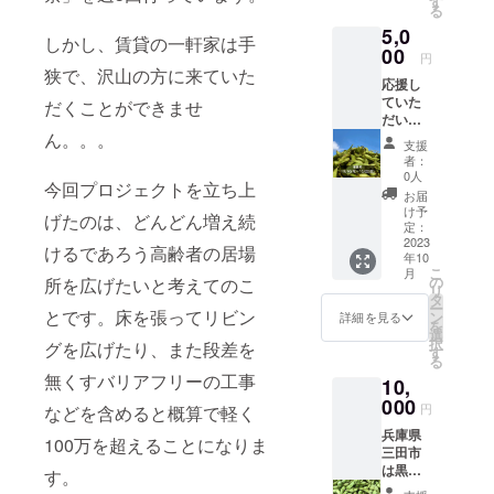
す
る
ます。
5,0
(枝無し)
しかし、賃貸の一軒家は手
00
円
狭で、沢山の方に来ていた
応援し
ていた
だくことができませ
だいた
方へ金
ん。。。
支援
額に
者：
よって
0人
今回プロジェクトを立ち上
になり
お届
ます
け予
げたのは、どんどん増え続
が、三
定：
田市特
2023
けるであろう高齢者の居場
年10
産品の
こ
月
黒枝豆
の
所を広げたいと考えてのこ
リ
500ｇを
タ
ー
御礼品
とです。床を張ってリビン
ン
詳細を見る
を
とさせ
選
択
グを広げたり、また段差を
ていた
す
る
だきま
無くすバリアフリーの工事
10,
す！応
援よろ
000
円
などを含めると概算で軽く
しくお
兵庫県
願いい
100万を超えることになりま
三田市
たしま
は黒枝
す。(枝
す。
豆の産
無し)