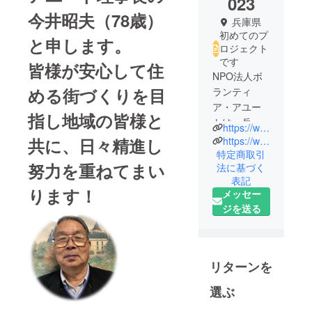
023
今井昭夫（78歳）
兵庫県
初めてのプ
と申します。
ロジェクト
です
皆様が安心して住
NPO法人ボ
める街づくりを目
ランティ
ア・アユー
指し地域の皆様と
トは、兵庫
https://www.tsutsujigaoka-sanda.com/
県三田市周
https://www.facebook.com/aiuto.aimai
共に、日々精進し
辺で、高齢
特定商取引
努力を重ねてまい
法に基づく
化が進む地
表記
域全体のお
ります！
メッセー
困りごとを
ジを送る
解決する目
的で立ち上
げました。
現在も外出
リターンを
支援、生活
選ぶ
支援、配食
サービス、