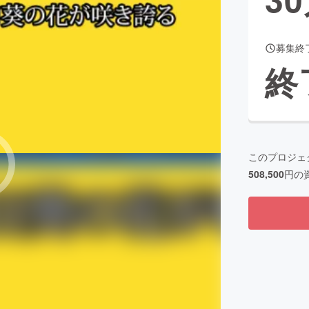
募集終
CAMPFIRE for Social Good
CAMPFIRE Creation
終
CAMPFIREふるさと納税
machi-ya
コミュニティ
このプロジェ
508,500
円の