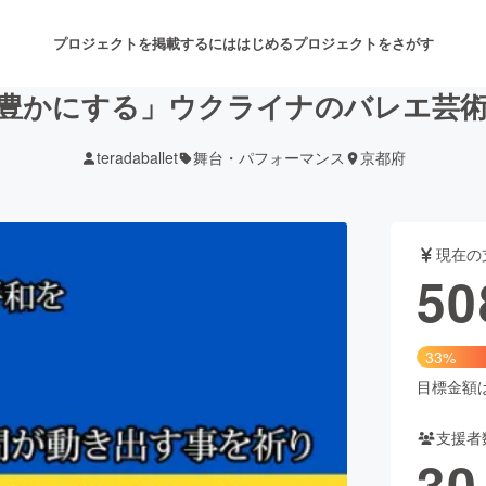
プロジェクトを掲載するには
はじめる
プロジェクトをさがす
豊かにする」ウクライナのバレエ芸
teradaballet
舞台・パフォーマンス
京都府
注目のリターン
注目の新着プロジェクト
募集終了が近いプロジェクト
も
現在の
音楽
舞台・パフォーマンス
50
ゲーム・サービス開発
フード・飲食店
33%
書籍・雑誌出版
アニメ・漫画
目標金額は1
支援者
チャレンジ
ビューティー・ヘルスケ
30