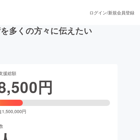
ログイン
/
新規会員登録
術を多くの方々に伝えたい
うすぐ公開されます
支援総額
プロダクト
8,500
円
ファッション
スポーツ
,500,000円
数
ア
ソーシャルグッド
人