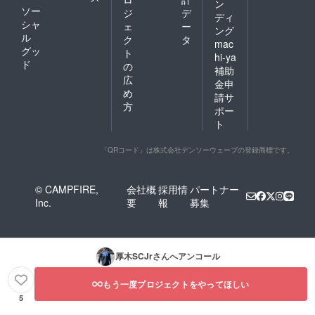
ン
ソー
ジ
デ
ディ
シャ
ェ
ー
ング
ル
ク
タ
mac
グッ
ト
hi-ya
ド
の
補助
広
金申
め
請サ
方
ポー
ト
「QRコード」は株式会社デンソーウェーブの登録商標です。
© CAMPFIRE,
会社概
採用情
パートナー
Inc.
要
報
募集
厚木SCJr
さんへアンコール
もう一度プロジェクトをやってほしい
5