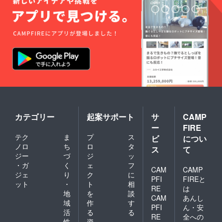
カテゴリー
起案サポート
サ
CAMP
ー
FIRE
テク
ま
プ
ス
ビ
につい
ノロ
ち
ロ
タ
ス
て
ジー
づ
ジ
ッ
・ガ
く
ェ
フ
CAM
CAMP
ジェ
り
ク
に
PFI
FIREと
ット
・
ト
相
RE
は
地
を
談
CAM
あんし
域
作
す
PFI
ん・安
活
る
る
RE
全への
性
資