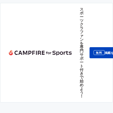
ス
ポ
ー
ツ
ク
ラ
フ
ァ
ン
を
専
門
掲載
無料
サ
ポ
ー
ト
付
き
で
始
め
よ
う
！