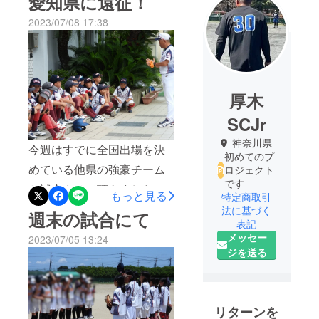
愛知県に遠征！
2023/07/08 17:38
厚木
SCJr
神奈川県
今週はすでに全国出場を決
初めてのプ
めている他県の強豪チーム
ロジェクト
です
と試合させて頂きました。
もっと見る
特定商取引
白熱した投手戦もあり、打
法に基づく
週末の試合にて
表記
線がつながって初回から得
メッセー
2023/07/05 13:24
点を重ねる試合もあり、強
ジを送る
豪チームにも臆する事なく
挑んだ姿に成長を感じまし
た！全国大会までに出来る
リターンを