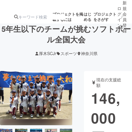
新
ロ
規
グ
会
プロジェクトを掲
はじ
プロジェクト
/
載するには
める
をさがす
イ
員
ン
登
5年生以下のチームが挑むソフトボー
録
ル全国大会
人気のプロ
注目のリ
注目の新着プロ
募集終了が近いプ
もうすぐ公開
厚木SCJr
スポーツ
神奈川県
ジェクト
ターン
ジェクト
ロジェクト
されます
アート・写真
音楽
現在の支援総
額
146,
テクノロジー・ガジェット
ゲーム・サ
000
映像・映画
書籍・雑誌
ビジネス・起業
チャレンジ