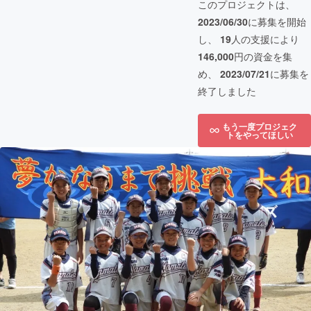
このプロジェクトは、
2023/06/30
に募集を開始
し、
19
人の支援により
146,000
円の資金を集
め、
2023/07/21
に募集を
終了しました
もう一度プロジェク
トをやってほしい