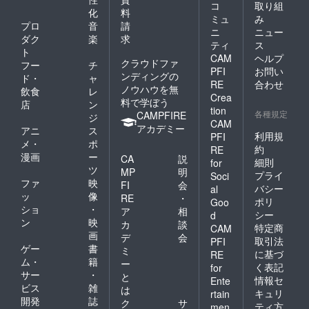
コ
取り組
化
料
ミュ
み
プロ
音
請
ニ
ニュー
ダク
楽
求
ティ
ス
ト
CAM
ヘルプ
クラウドファ
フー
チ
PFI
お問い
ンディングの
ド・
ャ
RE
合わせ
ノウハウを無
飲食
レ
Crea
料で学ぼう
店
ン
tion
各種規定
CAMPFIRE
ジ
CAM
アカデミー
アニ
ス
利用規
PFI
メ・
ポ
約
RE
漫画
ー
CA
説
細則
for
ツ
MP
明
プライ
Soci
ファ
映
FI
会
バシー
al
ッ
像
RE
・
ポリ
Goo
ショ
・
ア
相
シー
d
ン
映
カ
談
特定商
CAM
画
デ
会
取引法
PFI
ゲー
書
ミ
に基づ
RE
ム・
籍
ー
く表記
for
サー
・
と
情報セ
Ente
ビス
雑
は
キュリ
rtain
開発
誌
ク
サ
ティ方
men