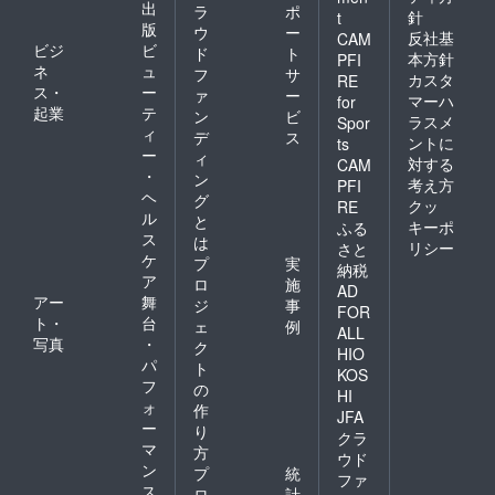
出
ラ
ポ
針
t
版
ウ
ー
反社基
CAM
ビジ
ビ
ド
ト
本方針
PFI
ネ
ュ
フ
サ
カスタ
RE
ス・
ー
ァ
ー
マーハ
for
起業
テ
ン
ビ
ラスメ
Spor
ィ
デ
ス
ントに
ts
ー
ィ
対する
CAM
・
ン
考え方
PFI
ヘ
グ
クッ
RE
ル
と
キーポ
ふる
ス
は
リシー
さと
ケ
プ
実
納税
ア
ロ
施
AD
アー
舞
ジ
事
FOR
ト・
台
ェ
例
ALL
写真
・
ク
HIO
パ
ト
KOS
フ
の
HI
ォ
作
JFA
ー
り
クラ
マ
方
ウド
ン
プ
統
ファ
ス
ロ
計