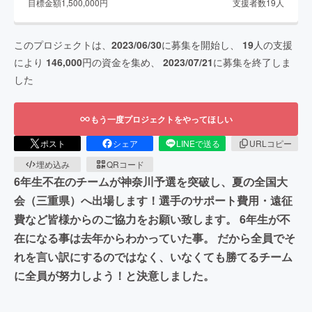
目標金額
1,500,000
円
支援者数
19
人
このプロジェクトは、
2023/06/30
に募集を開始し、
19
人の支援
により
146,000
円の資金を集め、
2023/07/21
に募集を終了しま
した
もう一度プロジェクトをやってほしい
ポスト
シェア
LINEで送る
URLコピー
埋め込み
QRコード
6年生不在のチームが神奈川予選を突破し、夏の全国大
会（三重県）へ出場します！選手のサポート費用・遠征
費など皆様からのご協力をお願い致します。 6年生が不
在になる事は去年からわかっていた事。 だから全員でそ
れを言い訳にするのではなく、いなくても勝てるチーム
に全員が努力しよう！と決意しました。