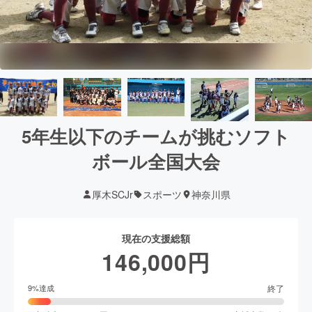
5年生以下のチームが挑むソフト
ボール全国大会
厚木SCJr
スポーツ
神奈川県
現在の支援総額
146,000
円
終了
9
%達成