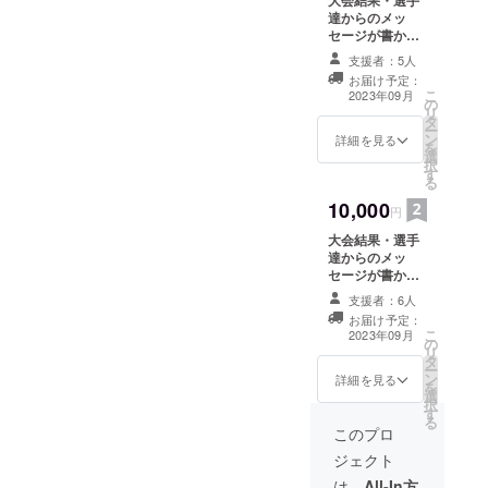
大会結果・選手
達からのメッ
セージが書かれ
た色紙をお送り
支援者：5人
させて頂きま
お届け予定：
す。
こ
2023年09月
の
リ
タ
ー
ン
詳細を見る
を
選
択
す
る
10,000
円
大会結果・選手
達からのメッ
セージが書かれ
た色紙・大会の
支援者：6人
スライドフォト
お届け予定：
をお送りさせて
こ
2023年09月
の
頂きます。
リ
タ
ー
ン
詳細を見る
を
選
択
す
る
このプロ
ジェクト
は、
All-In方