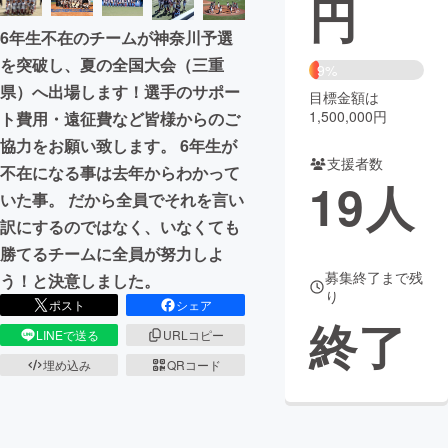
円
6年生不在のチームが神奈川予選
まちづくり・地域活性化
を突破し、夏の全国大会（三重
9%
県）へ出場します！選手のサポー
目標金額は
CAMPFIRE for Social Good
CAMPFIRE Creation
1,500,000円
ト費用・遠征費など皆様からのご
CAMPFIREふるさと納税
machi-ya
コミュニティ
協力をお願い致します。 6年生が
支援者数
不在になる事は去年からわかって
19
人
いた事。 だから全員でそれを言い
訳にするのではなく、いなくても
勝てるチームに全員が努力しよ
募集終了まで残
う！と決意しました。
り
ポスト
シェア
終了
LINEで送る
URLコピー
埋め込み
QRコード