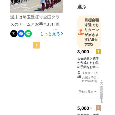
準備は抜かりなくやろう‼引
選ぶ
き続きご支援の方も宜しく
週末は埼玉遠征で全国クラ
お願いします。
目標金額
スのチームとお手合わせ頂
未達でも
リターン
きました‼おかげさまで課題
もっと見る
が届きま
もたくさん見つかり、全員
す
(All-in
方式)
が1つ上のステージを目指し
1
3,000
て大会まで調整します◯ま
円
大会結果と選手
ずは怪我なく、病気なく全
が作成したお礼
員で参加できますよう
の手紙をお送り
させて頂きま
支援者：8人
に！！
す。
お届け予定：
こ
2023年09月
の
リ
タ
ー
ン
詳細を見る
を
選
択
す
る
5,000
円