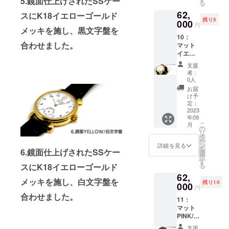
5.鏡面仕上げされたSSケー
計本体/
ンク
る
セット
トラッ
直径4.5
ステン
ゴール
62,
内容
スにK18イエローゴールド
プ
ｃｍ
レスス
ド色
残り5
000
（リュ
ティー
円
メッキを施し、黒文字盤を
１．必
４．製
ーズ含
ル
10：
要な工
作マ
まず）×
キャリ
合わせました。
マット
具一
ニュア
厚み1ｃ
ング
イエ
式
ル
ｍ×ラグ
ケース/
ロー/白
２.
幅2.2ｃ
合皮 ・
支援
文字盤
機械式
５．す
ｍ ：
者：
カラー
【定価
手巻
べてを
0人
キャリ
展開：
67000
ムーブ
収める
ング
お届
文字盤/
円から
メン
キャ
け予
ケース/
白.黒
5000円
ト
定：
リー
横37ｃ
時計本
引き】
2023
バッグ
ｍ×縦28
体/ステ
年09
・商品
３．時
・数
ｃｍ×厚
ンレス
こ
月
ジャン
計ケー
の
量：1
み10ｃ
色.イエ
リ
ル（手
ス、ダ
タ
・商品
ｍ ・素
ロー
ー
巻き時
イアル
ン
サイ
詳細を見る
材：時
ゴール
を
6.鏡面仕上げされたSSケー
計組立
＆針
選
ズ：時
計本体/
ド色.ピ
択
てキッ
セッ
す
計本体/
ステン
ンク
る
スにK18イエローゴールド
ト） ・
ト、ス
直径4.5
レスス
ゴール
62,
セット
トラッ
ｃｍ
ティー
ド色
メッキを施し、白文字盤を
残り10
内容
000
プ
（リュ
ル
円
ーズ含
合わせました。
キャリ
11：
１．必
４．製
まず）×
ング
マット
要な工
作マ
厚み1ｃ
ケース/
PINK/黒
具一
ニュア
ｍ×ラグ
合皮 ・
文字盤
式
ル
幅2.2ｃ
カラー
支援