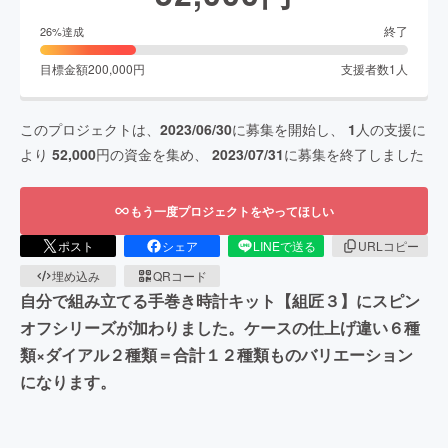
終了
26
%達成
目標金額
200,000
円
支援者数
1
人
このプロジェクトは、
2023/06/30
に募集を開始し、
1
人の支援に
より
52,000
円の資金を集め、
2023/07/31
に募集を終了しました
もう一度プロジェクトをやってほしい
ポスト
シェア
LINEで送る
URLコピー
埋め込み
QRコード
自分で組み立てる手巻き時計キット【組匠３】にスピン
オフシリーズが加わりました。ケースの仕上げ違い６種
類×ダイアル２種類＝合計１２種類ものバリエーション
になります。