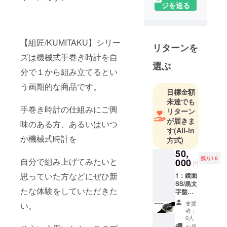
ジを送る
【組匠/KUMITAKU】シリー
リターンを
ズは機械式手巻き時計を自
選ぶ
分で１から組み立てるとい
う画期的な商品です。
目標金額
未達でも
手巻き時計の仕組みにご興
リターン
が届きま
味のある方、あるいはいつ
す
(All-in
か機械式時計を
方式)
50,
残り10
自分で組み上げてみたいと
000
円
思っていた方などにぜひ新
1：鏡面
SS/黒文
たな体験をしていただきた
字盤
【定価
支援
い。
55000
者：
円から
0人
5000円
お届