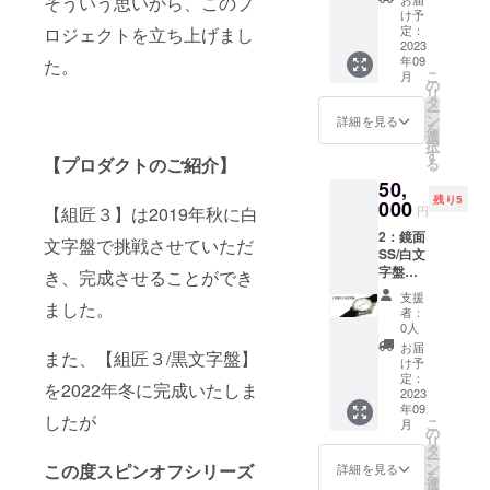
そういう思いから、このプ
引き】
け予
・商品
定：
ロジェクトを立ち上げまし
ジャン
2023
年09
た。
ル（手
こ
月
巻き時
の
リ
計組立
タ
ー
てキッ
ン
詳細を見る
を
ト） ・
選
択
セット
す
【プロダクトのご紹介】
る
内容
50,
残り5
１．必
000
【組匠３】は2019年秋に白
円
要な工
2：鏡面
具一
文字盤で挑戦させていただ
SS/白文
式
字盤
２.
き、完成させることができ
【定価
機械式
支援
ました。
55000
手巻
者：
円から
ムーブ
0人
5000円
メン
お届
また、【組匠３/黒文字盤】
引き】
ト
け予
・商品
定：
を2022年冬に完成いたしま
ジャン
2023
３．時
年09
ル（手
計ケー
したが
こ
月
巻き時
ス、ダ
の
リ
計組立
イアル
タ
ー
てキッ
＆針
ン
この度スピンオフシリーズ
詳細を見る
を
ト） ・
セッ
選