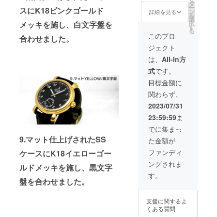
巻き時
ス、ダ
タ
・数
み10ｃ
ゴール
ー
スにK18ピンクゴールド
計組立
イアル
ン
量：1
詳細を見る
ｍ ・素
ド色.ピ
を
てキッ
＆針
選
・商品
材：時
ンク
択
メッキを施し、白文字盤を
ト） ・
セッ
す
サイ
計本体/
ゴール
る
セット
ト、ス
ズ：時
このプロ
ステン
ド色
合わせました。
内容
トラッ
計本体/
レスス
ジェクト
プ
直径4.5
ティー
１．必
ｃｍ
は、
All-In方
ル
要な工
４．製
（リュ
キャリ
式
です。
具一
作マ
ーズ含
ング
式
ニュア
まず）×
目標金額に
ケース/
２.
ル
厚み1ｃ
合皮 ・
関わらず、
機械式
ｍ×ラグ
カラー
手巻
５．す
幅2.2ｃ
2023/07/31
展開：
ムーブ
べてを
ｍ ：
文字盤/
23:59:59
ま
メン
収める
キャリ
白.黒
ト
キャ
ング
でに集まっ
時計本
リー
ケース/
体/ステ
9.マット仕上げされたSS
た金額が
３．時
バッグ
横37ｃ
ンレス
計ケー
・数
ｍ×縦28
ファンディ
ケースに
K18
イエローゴー
色.イエ
ス、ダ
量：1
ｃｍ×厚
ロー
ングされま
イアル
・商品
ルドメッキを施し、黒文字
み10ｃ
ゴール
＆針
サイ
ｍ ・素
す。
ド色.ピ
盤を合わせました。
セッ
ズ：時
材：時
ンク
ト、ス
計本体/
計本体/
ゴール
トラッ
直径4.5
ステン
ド色
支援に関するよ
プ
ｃｍ
レスス
くある質問
（リュ
ティー