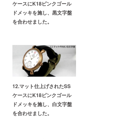
ケース/
時計本
ケースにK18ピンクゴール
横37ｃ
体/ステ
ｍ×縦28
ドメッキを施し、黒文字盤
ンレス
ｃｍ×厚
色.イエ
を合わせました。
み10ｃ
ロー
ｍ ・素
ゴール
材：時
ド色.ピ
計本体/
ンク
ステン
ゴール
レスス
ド色
ティー
ル
キャリ
ング
ケース/
合皮 ・
カラー
12.マット仕上げされたSS
展開：
文字盤/
ケースにK18ピンクゴール
白.黒
時計本
ドメッキを施し、白文字盤
体/ステ
ンレス
を合わせました。
色.イエ
ロー
ゴール
ド色.ピ
ンク