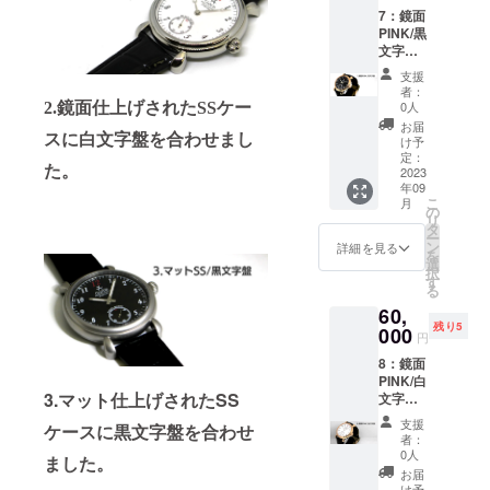
１．必
ーズ含
キャリ
7：鏡面
要な工
４．製
まず）×
ング
PINK/黒
具一
作マ
厚み1ｃ
ケース/
文字盤
式
ニュア
ｍ×ラグ
合皮 ・
【定価
２.
ル
幅2.2ｃ
カラー
支援
65000
機械式
ｍ ：
者：
展開：
円から
手巻
５．す
0人
2.鏡面仕上げされたSSケー
キャリ
文字盤/
5000円
ムーブ
べてを
ング
お届
白.黒
引き】
スに白文字盤を合わせまし
メン
収める
け予
ケース/
時計本
・商品
ト
定：
キャ
横37ｃ
体/ステ
た。
ジャン
2023
リー
ｍ×縦28
ンレス
年09
ル（手
３．時
バッグ
ｃｍ×厚
色.イエ
こ
月
巻き時
計ケー
の
・数
み10ｃ
ロー
リ
計組立
ス、ダ
タ
量：1
ｍ ・素
ゴール
ー
てキッ
イアル
ン
・商品
詳細を見る
材：時
ド色.ピ
を
ト） ・
＆針
選
サイ
計本体/
ンク
択
セット
セッ
す
ズ：時
ステン
ゴール
る
内容
ト、ス
計本体/
レスス
ド色
60,
トラッ
直径4.5
ティー
残り5
１．必
000
プ
ｃｍ
ル
円
要な工
（リュ
キャリ
8：鏡面
具一
４．製
ーズ含
ング
PINK/白
式
作マ
まず）×
ケース/
3.マット仕上げされたSS
文字盤
２.
ニュア
厚み1ｃ
合皮 ・
【定価
機械式
ル
ｍ×ラグ
カラー
支援
ケースに黒文字盤を合わせ
65000
手巻
幅2.2ｃ
者：
展開：
円から
ムーブ
５．す
0人
ｍ ：
文字盤/
ました。
5000円
メン
べてを
キャリ
お届
白.黒
引き】
ト
け予