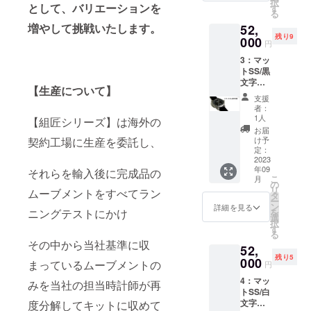
択
セット
として、バリエーションを
ト、ス
す
る
内容
トラッ
増やして挑戦いたします。
52,
プ
残り9
１．必
000
円
要な工
４．製
3：マッ
具一
作マ
トSS/黒
式
ニュア
文字盤
２.
ル
【生産について】
【定価
機械式
支援
57000
手巻
５．す
者：
円から
ムーブ
べてを
1人
【組匠シリーズ】は海外の
5000円
メン
収める
お届
引き】
ト
契約工場に生産を委託し、
キャ
け予
・商品
定：
リー
ジャン
2023
３．時
バッグ
年09
ル（手
それらを輸入後に完成品の
計ケー
・数
こ
月
巻き時
ス、ダ
の
量：1
リ
ムーブメントをすべてラン
計組立
イアル
タ
・商品
ー
てキッ
＆針
ン
サイ
詳細を見る
ニングテストにかけ
を
ト） ・
セッ
選
ズ：時
択
セット
ト、ス
す
計本体/
る
内容
トラッ
直径4.5
その中から当社基準に収
52,
プ
ｃｍ
残り5
１．必
000
（リュ
まっているムーブメントの
円
要な工
４．製
ーズ含
4：マッ
具一
みを当社の担当時計師が再
作マ
まず）×
トSS/白
式
ニュア
厚み1ｃ
文字盤
度分解してキットに収めて
２.
ル
ｍ×ラグ