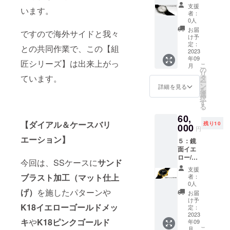
【定価
機械式
幅2.2ｃ
支援
います。
57000
手巻
５．す
ｍ ：
者：
円から
ムーブ
べてを
0人
キャリ
5000円
メン
収める
ング
お届
ですので海外サイドと我々
引き】
ト
キャ
け予
ケース/
・商品
定：
リー
横37ｃ
との共同作業で、この【組
ジャン
2023
３．時
バッグ
ｍ×縦28
年09
ル（手
計ケー
・数
匠シリーズ】は出来上がっ
ｃｍ×厚
こ
月
巻き時
ス、ダ
の
量：1
み10ｃ
リ
計組立
ています。
イアル
タ
・商品
ｍ ・素
ー
てキッ
＆針
ン
サイ
詳細を見る
材：時
を
ト） ・
セッ
選
ズ：時
計本体/
択
セット
ト、ス
す
計本体/
ステン
る
内容
トラッ
直径4.5
レスス
60,
プ
ｃｍ
ティー
【ダイアル＆ケースバリ
残り10
１．必
000
（リュ
ル
円
要な工
４．製
ーズ含
キャリ
エーション】
５：鏡
具一
作マ
まず）×
ング
面イエ
式
ニュア
厚み1ｃ
ケース/
ロー/黒
２.
ル
ｍ×ラグ
今回は、SSケースに
サンド
合皮 ・
文字盤
機械式
幅2.2ｃ
カラー
支援
【定価
手巻
５．す
ブラスト加工（マット仕上
ｍ ：
者：
展開：
65000
ムーブ
べてを
0人
キャリ
文字盤/
円から
げ）
を施したパターンや
メン
収める
ング
お届
白.黒
5000円
ト
キャ
け予
ケース/
時計本
K18イエローゴールドメッ
引き】
定：
リー
横37ｃ
体/ステ
・商品
2023
３．時
バッグ
ｍ×縦28
ンレス
キ
や
K18ピンクゴールド
年09
ジャン
計ケー
・数
ｃｍ×厚
色.イエ
こ
月