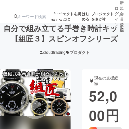
新
ロ
規
グ
会
プロジェクトを掲
はじ
プロジェクト
/
載するには
める
をさがす
イ
員
ン
登
自分で組み立てる手巻き時計キット
録
【組匠３】スピンオフシリーズ
人気のプロ
注目のリ
注目の新着プロ
募集終了が近いプ
もうすぐ公開
cloudtrading
プロダクト
ジェクト
ターン
ジェクト
ロジェクト
されます
アート・写真
音楽
現在の支援総
額
52,0
テクノロジー・ガジェット
ゲーム・サ
00
円
映像・映画
書籍・雑誌
ビジネス・起業
チャレンジ