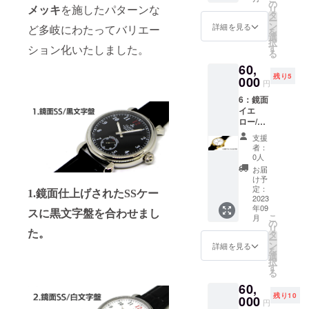
ル（手
ス、ダ
の
量：1
み10ｃ
ロー
メッキ
を施したパターンな
リ
巻き時
イアル
タ
・商品
ｍ ・素
ゴール
ー
計組立
＆針
ン
サイ
詳細を見る
ど多岐にわたってバリエー
材：時
ド色.ピ
を
てキッ
セッ
選
ズ：時
計本体/
ンク
択
ト） ・
ト、ス
ション化いたしました。
す
計本体/
ステン
ゴール
る
セット
トラッ
直径4.5
レスス
ド色
60,
内容
プ
ｃｍ
ティー
残り5
000
（リュ
ル
円
１．必
４．製
ーズ含
キャリ
6：鏡面
要な工
作マ
まず）×
ング
イエ
具一
ニュア
厚み1ｃ
ケース/
ロー/白
式
ル
ｍ×ラグ
合皮 ・
文字盤
２.
幅2.2ｃ
カラー
支援
【定価
機械式
５．す
ｍ ：
者：
展開：
65000
手巻
べてを
0人
キャリ
文字盤/
円から
ムーブ
収める
ング
お届
白.黒
5000円
メン
キャ
け予
ケース/
時計本
引き】
ト
定：
リー
横37ｃ
体/ステ
1.鏡面仕上げされたSSケー
・商品
2023
バッグ
ｍ×縦28
ンレス
年09
ジャン
３．時
・数
スに黒文字盤を合わせまし
ｃｍ×厚
色.イエ
こ
月
ル（手
計ケー
の
量：1
み10ｃ
ロー
リ
巻き時
ス、ダ
た。
タ
・商品
ｍ ・素
ゴール
ー
計組立
イアル
ン
サイ
詳細を見る
材：時
ド色.ピ
を
てキッ
＆針
選
ズ：時
計本体/
ンク
択
ト） ・
セッ
す
計本体/
ステン
ゴール
る
セット
ト、ス
直径4.5
レスス
ド色
60,
内容
トラッ
ｃｍ
ティー
残り10
000
プ
（リュ
ル
円