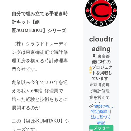
自分で組み立てる手巻き時
計キット【組
匠/KUMITAKU】シリーズ
cloudtr
（株）クラウドトレーディ
ading
ングは東京御徒町で時計修
東京都
理工房を構える時計修理専
他に3件の
プロジェク
門会社です。
トを掲載し
ています
創業以来今年で２０年を迎
東京御徒町
える我々が時計修理業で
で時計修理
業を営んで
培った経験と技術をもとに
います。ど
https://www.cloud-watch.jp/
展開するのが
うぞよろし
特定商取引
くお願いい
法に基づく
この【組匠/KUMITAKU】シ
表記
たします。
メッセー
リーズです。