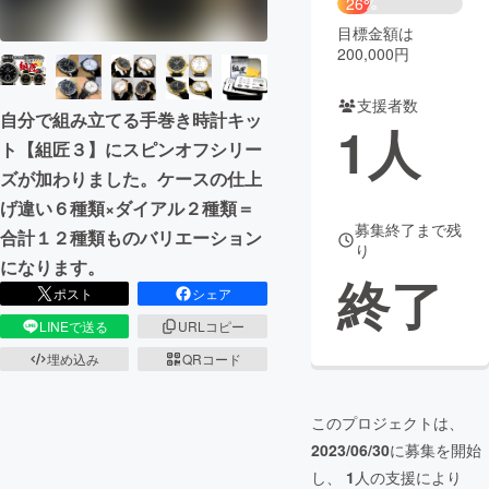
26%
目標金額は
まちづくり・地域活性化
200,000円
支援者数
CAMPFIRE for Social Good
CAMPFIRE Creation
自分で組み立てる手巻き時計キッ
1
人
CAMPFIREふるさと納税
machi-ya
コミュニティ
ト【組匠３】にスピンオフシリー
ズが加わりました。ケースの仕上
げ違い６種類×ダイアル２種類＝
募集終了まで残
合計１２種類ものバリエーション
り
になります。
終了
ポスト
シェア
LINEで送る
URLコピー
埋め込み
QRコード
このプロジェクトは、
2023/06/30
に募集を開始
し、
1
人の支援により