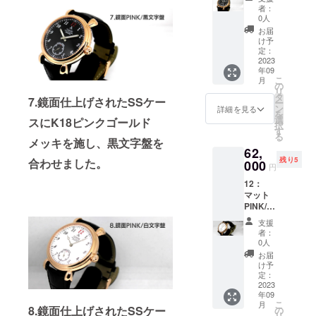
【定価
２.
ｍ ：
者：
展開：
67000
機械式
５．す
0人
キャリ
文字盤/
円から
手巻
べてを
ング
お届
白.黒
5000円
ムーブ
収める
け予
ケース/
時計本
引き】
メン
定：
キャ
横37ｃ
体/ステ
・商品
2023
ト
リー
ｍ×縦28
ンレス
年09
ジャン
バッグ
ｃｍ×厚
色.イエ
こ
月
ル（手
３．時
の
・数
み10ｃ
ロー
リ
巻き時
計ケー
タ
量：1
ｍ ・素
7.鏡面仕上げされたSSケー
ゴール
ー
計組立
ス、ダ
ン
・商品
詳細を見る
材：時
ド色.ピ
を
てキッ
イアル
選
サイ
スにK18ピンクゴールド
計本体/
ンク
択
ト） ・
＆針
す
ズ：時
ステン
ゴール
る
セット
メッキを施し、黒文字盤を
セッ
計本体/
レスス
ド色
62,
内容
ト、ス
直径4.5
ティー
残り5
合わせました。
000
トラッ
ｃｍ
ル
円
１．必
プ
（リュ
キャリ
12：
要な工
ーズ含
ング
マット
具一
４．製
まず）×
ケース/
PINK/白
式
作マ
厚み1ｃ
合皮 ・
文字盤
２.
ニュア
ｍ×ラグ
カラー
支援
【定価
機械式
ル
幅2.2ｃ
者：
展開：
67000
手巻
0人
ｍ ：
文字盤/
円から
ムーブ
５．す
キャリ
お届
白.黒
5000円
メン
べてを
け予
ング
時計本
引き】
ト
定：
収める
ケース/
体/ステ
・商品
2023
キャ
横37ｃ
ンレス
年09
ジャン
３．時
リー
ｍ×縦28
色.イエ
こ
月
ル（手
8.鏡面仕上げされたSSケー
計ケー
の
バッグ
ｃｍ×厚
ロー
リ