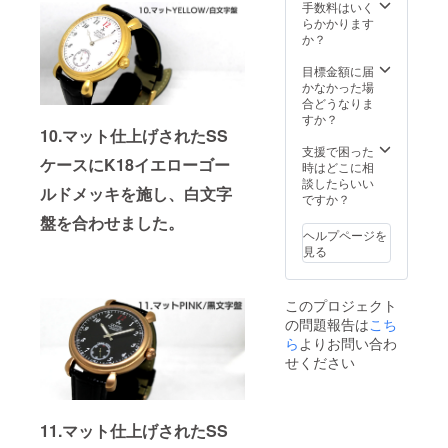
４．製
ーズ含
手数料はいく
ル
作マ
まず）×
らかかります
キャリ
ニュア
厚み1ｃ
か？
ング
ル
ｍ×ラグ
ケース/
幅2.2ｃ
目標金額に届
合皮 ・
５．す
ｍ ：
かなかった場
カラー
べてを
キャリ
合どうなりま
展開：
収める
ング
すか？
文字盤/
キャ
10.マット仕上げされたSS
ケース/
白.黒
リー
横37ｃ
支援で困った
時計本
ケースにK18イエローゴー
バッグ
ｍ×縦28
時はどこに相
体/ステ
・数
ｃｍ×厚
談したらいい
ンレス
ルドメッキを施し、白
文字
量：1
み10ｃ
ですか？
色.イエ
・商品
ｍ ・素
ロー
盤を合わせました。
サイ
材：時
ゴール
ヘルプページを
ズ：時
計本体/
ド色.ピ
見る
計本体/
ステン
ンク
直径4.5
レスス
ゴール
ｃｍ
ティー
ド色
このプロジェクト
（リュ
ル
の問題報告は
こち
ーズ含
キャリ
まず）×
ら
よりお問い合わ
ング
厚み1ｃ
ケース/
せください
ｍ×ラグ
合皮 ・
幅2.2ｃ
カラー
ｍ ：
展開：
キャリ
文字盤/
11.マット仕上げされたSS
ング
白.黒