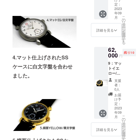
収める
ング
時計本
・商品
定：
キャ
ケース/
体/ステ
ジャン
2023
３．時
リー
横37ｃ
ンレス
年09
ル（手
計ケー
バッグ
ｍ×縦28
色.イエ
こ
月
巻き時
ス、ダ
の
・数
ｃｍ×厚
ロー
リ
計組立
イアル
タ
量：1
み10ｃ
ゴール
ー
てキッ
＆針
ン
・商品
詳細を見る
ｍ ・素
ド色.ピ
を
ト） ・
セッ
選
サイ
材：時
ンク
択
セット
ト、ス
す
ズ：時
計本体/
ゴール
る
内容
トラッ
計本体/
ステン
ド色
62,
プ
直径4.5
レスス
残り10
１．必
000
ｃｍ
ティー
円
4.マット仕上げされたSS
要な工
４．製
（リュ
ル
9：マッ
具一
作マ
ーズ含
ケースに白文字盤を合わせ
キャリ
トイエ
式
ニュア
まず）×
ング
ロー/黒
２.
ル
ました。
厚み1ｃ
ケース/
文字盤
機械式
ｍ×ラグ
合皮 ・
支援
【定価
手巻
５．す
幅2.2ｃ
者：
カラー
67000
ムーブ
べてを
0人
ｍ ：
展開：
円から
メン
収める
キャリ
お届
文字盤/
5000円
ト
キャ
け予
ング
白.黒
引き】
定：
リー
ケース/
時計本
・商品
2023
３．時
バッグ
横37ｃ
体/ステ
年09
ジャン
計ケー
・数
ｍ×縦28
ンレス
こ
月
ル（手
ス、ダ
の
量：1
ｃｍ×厚
色.イエ
リ
巻き時
イアル
タ
・商品
み10ｃ
ロー
ー
計組立
＆針
ン
サイ
詳細を見る
ｍ ・素
ゴール
を
てキッ
セッ
選
ズ：時
材：時
ド色.ピ
択
ト） ・
ト、ス
す
計本体/