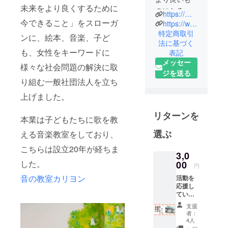
未来をより良くするために
のになるた
https://miraiall-kawasaki.com
めに今でき
今できること」をスローガ
https://www.instagram.com/miraiall_kawasaki/
ること」を
特定商取引
ンに、絵本、音楽、子ど
法に基づく
掲げ、音楽
も、女性をキーワードに
表記
を通して
メッセー
様々な社会
様々な社会問題の解決に取
ジを送る
問題に気づ
り組む一般社団法人を立ち
くきっかけ
上げました。
を作ってい
けたらと思
リターンを
本業は子どもたちに歌を教
います。
選ぶ
現在の取り
える音楽教室をしており、
組み
こちらは設立20年が経ちま
3,0
木育
した。
00
円
吃音
音の教室カリヨン
医療のエコ
活動を
応援し
活動、ド
ていま
ラッグラ
す！
支援
コース
グ・ロス
者：
お礼の
4人
メール