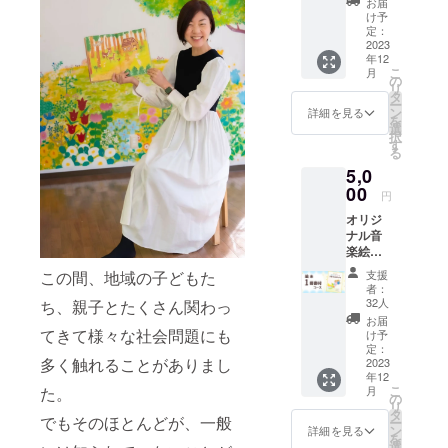
お届
け予
定：
2023
年12
こ
月
の
リ
タ
ー
ン
詳細を見る
を
選
択
す
る
5,0
00
円
オリジ
ナル音
楽絵本
「ポー
この間、地域の子どもた
支援
リーと
者：
ナー
32人
ち、親子とたくさん関わっ
ミーの
お届
まほう
てきて様々な社会問題にも
け予
のス
定：
多く触れることがありまし
テッ
2023
年12
キ」
こ
た。
月
p44 187
の
リ
× 262
タ
でもそのほとんどが、一般
ー
１冊
ン
詳細を見る
を
ご自分
選