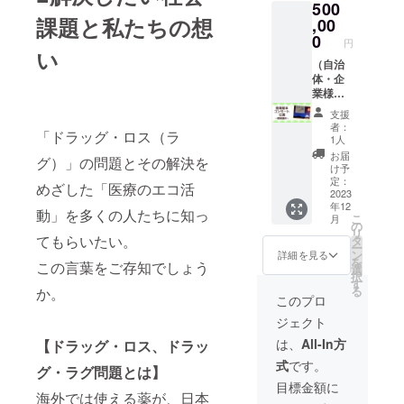
500
リヨン
課題と私たちの想
コン
,00
サート
0
円
公演
い
（別
（自治
途、詳
体・企
細相
業様向
談） ・
け） オ
支援
コン
リジナ
者：
「ドラッグ・ロス（ラ
サート
ル音楽
1人
では企
絵本
お届
グ）」の問題とその解決を
業・自
「ポー
け予
治体の
リーと
定：
めざした「医療のエコ活
協賛名
ナー
2023
年12
を明
ミーの
動」を多くの人たちに知っ
こ
月
記、企
まほう
の
リ
業様の
のス
てもらいたい。
タ
ー
取り組
テッ
ン
詳細を見る
を
この言葉をご存知でしょう
みと合
キ」５
選
択
わせて
冊セッ
す
る
か。
紹介 ※
ト ・カ
このプロ
絵本10
リヨン
ジェクト
月発送
コン
予定
サート
は、
All-In方
【ドラッグ・ロス、ドラッ
不要の
公演
式
です。
方はそ
（別
グ・ラグ問題とは】
の旨備
途、詳
目標金額に
考欄に
細相
海外では使える薬が、日本