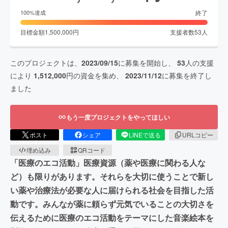
終了
100
%達成
目標金額
1,500,000
円
支援者数
53
人
このプロジェクトは、
2023/09/15
に募集を開始し、
53
人の支援
により
1,512,000
円の資金を集め、
2023/11/12
に募集を終了し
ました
もう一度プロジェクトをやってほしい
ポスト
シェア
LINEで送る
URLコピー
埋め込み
QRコード
「医療のエコ活動」医療資源（薬や医療に関わる人な
ど）も限りがあります。それらを大切に使うことで新し
い薬や治療法が必要な人に届けられる社会を目指した活
動です。みんなが薬に頼らず元気でいることの大切さを
伝えるために医療のエコ活動をテーマにした音楽絵本を