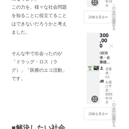
年12
ノート
体・団
こ
月
この力を、様々な社会問題
をお送
体様向
の
リ
りしま
け
タ
ー
を知ることに役立てること
す。
ン
詳細を見る
を
選
はできないだろうかと考え
択
す
る
ました。
300
,00
0
円
そんな中で出会ったのが
(自治
体・企
「ドラッグ・ロス（ラ
業様向
け） オ
支援
グ）」「医療のエコ活動」
リジナ
者：
ル音楽
0人
です。
絵本
お届
「ポー
け予
リーと
定：
ナー
2023
年12
ミーの
こ
月
まほう
の
リ
のス
タ
ー
テッ
ン
詳細を見る
を
キ」５
選
択
冊セッ
す
る
■解決したい社会
ト ・カ