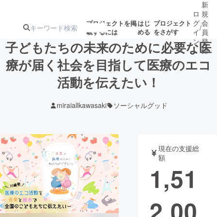
新
ロ
規
グ
会
プロジェクトを掲
はじ
プロジェクト
/
載するには
める
をさがす
イ
員
ン
登
子どもたちの未来のために必要な医
録
療が届く社会を目指して医療のエコ
活動を伝えたい！
人気のプロ
注目のリ
注目の新着プロ
募集終了が近いプ
もうすぐ公開
ジェクト
ターン
ジェクト
ロジェクト
されます
miraiallkawasaki
ソーシャルグッド
アート・写真
音楽
現在の支援総
テクノロジー・ガジェット
ゲーム・サ
額
1,51
映像・映画
書籍・雑誌
2,00
ビジネス・起業
チャレンジ