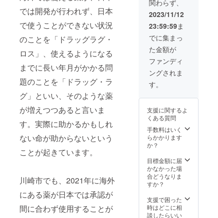
関わらず、
お書き
談） ・
では開発が行われず、日本
くださ
コン
2023/11/12
い 送
サート
で使うことができない状況
23:59:59
ま
料込 ※
では企
コン
業・自
でに集まっ
のことを「ドラッグラグ・
サート
治体の
た金額が
の日程
協賛名
ロス」、使えるようになる
等、詳
を明
ファンディ
細は
記、企
までに長い年月がかかる問
ングされま
メール
業様の
題のことを「ドラッグ・ラ
にてお
取り組
す。
打ち合
みと合
グ」といい、そのような薬
わせと
わせて
なりま
紹介 ※
が増えつつあると言いま
支援に関するよ
す。ご
絵本10
くある質問
支援い
月発送
す。実際に助かるかもしれ
ただき
予定
手数料はいく
ました
不要の
ない命が助からないという
らかかります
後、こ
方はそ
か？
ことが起きています。
ちらよ
の旨お
りメー
書きく
目標金額に届
ルにて
ださ
かなかった場
ご連絡
い 送
合どうなりま
川崎市でも、2021年に海外
させて
料込 ※
すか？
いただ
コン
にある薬が日本では承認が
きま
サート
支援で困った
す。備
の日程
時はどこに相
間に合わず使用することが
考欄に
等、詳
談したらいい