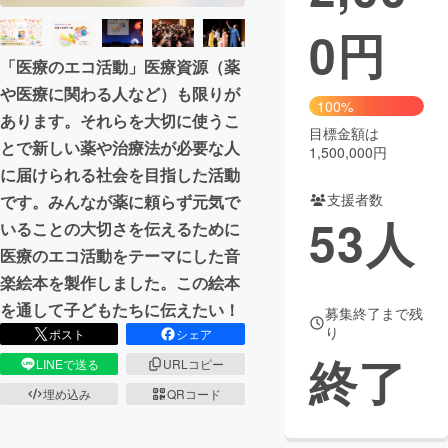
0
円
まちづくり・地域活性化
「医療のエコ活動」医療資源（薬
や医療に関わる人など）も限りが
CAMPFIRE for Social Good
CAMPFIRE Creation
100%
あります。それらを大切に使うこ
CAMPFIREふるさと納税
machi-ya
コミュニティ
目標金額は
とで新しい薬や治療法が必要な人
1,500,000円
に届けられる社会を目指した活動
支援者数
です。みんなが薬に頼らず元気で
53
人
いることの大切さを伝えるために
医療のエコ活動をテーマにした音
楽絵本を製作しました。この絵本
を通して子どもたちに伝えたい！
募集終了まで残
り
ポスト
シェア
終了
LINEで送る
URLコピー
埋め込み
QRコード