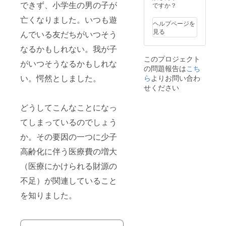
ご担当
細は
できず、小学生の男の子が
ですか？
者様の
メール
亡くなりました。いつも遊
お名前
にてお
ヘルプページを
をご記
打ち合
見る
んでいる友だちがいつそう
入くだ
わせと
さい。
なりま
なるかもしれない。我が子
交通
す。ご
このプロジェクト
費・滞
支援い
がいつそうなるかもしれな
の問題報告は
こち
在費含
ただき
む
ました
い。愕然としました。
ら
よりお問い合わ
後、こ
せください
ちらよ
りメー
どうしてこんなことになっ
ルにて
ご連絡
てしまっているのでしょう
させて
いただ
か。その要因の一つに少子
きま
す。備
高齢化に伴う医療費の増大
考欄に
（医療にかけられる財源の
ご担当
者様の
不足）が関連していること
お名前
をご記
を知りました。
入くだ
さい。
交通
費・滞