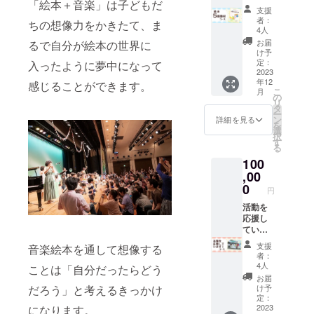
「絵本＋音楽」は子どもだ
「ポー
書きく
支援
リーと
ださ
者：
ちの想像力をかきたて、ま
ナー
い。 ク
4人
ミーの
リア
お届
るで自分が絵本の世界に
まほう
ファイ
け予
のス
ル、缶
定：
入ったように夢中になって
テッ
2023
バッチ
年12
キ」
感じることができます。
をお送
こ
月
p44 187
りしま
の
リ
× 262
す。
タ
ー
１冊ご
ン
詳細を見る
を
自分
選
択
用 ５
す
る
冊寄付
100
※送料込
絵本を
,00
希望さ
0
円
れない
方はそ
活動を
の旨お
応援し
書きく
ていま
ださ
す！
支援
音楽絵本を通して想像する
い。 ク
コー
者：
リア
ス お
4人
ことは「自分だったらどう
ファイ
礼の
お届
ル、缶
メール
け予
だろう」と考えるきっかけ
バッ
企業・
定：
チ、
自治
2023
になります。