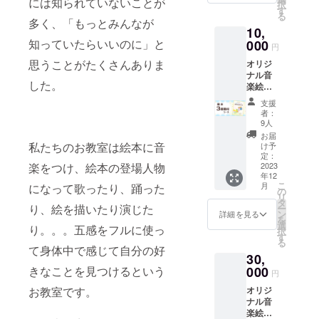
には知られていないことが
択
用 １
す
る
冊 寄
多く、「もっとみんなが
10,
付 ※送
知っていたらいいのに」と
料込 絵
000
円
本を希
思うことがたくさんありま
オリジ
望され
ナル音
ない方
した。
楽絵本
はその
「ポー
旨お書
支援
リーと
きくだ
者：
ナー
さい。
9人
ミーの
クリア
お届
まほう
ファイ
私たちのお教室は絵本に音
け予
のス
ルをお
定：
楽をつけ、絵本の登場人物
テッ
2023
送りし
年12
キ」
ます。
こ
月
になって歌ったり、踊った
p44 187
の
リ
× 262
タ
り、絵を描いたり演じた
ー
１冊ご
ン
詳細を見る
を
自分
選
り。。。五感をフルに使っ
択
用 ３
す
る
冊寄付
て身体中で感じて自分の好
30,
※送料込
絵本を
きなことを見つけるという
000
円
希望さ
お教室です。
オリジ
れない
ナル音
方はそ
楽絵本
の旨お