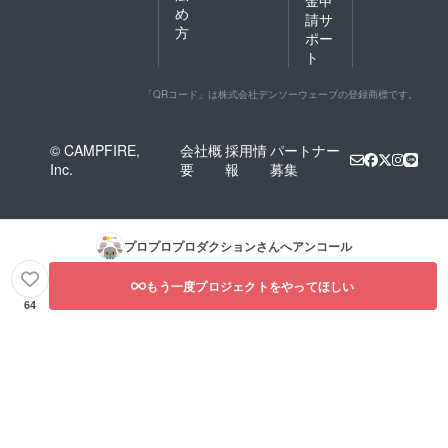
金申
め
請サ
方
ポー
ト
「QRコード」は株式会社デンソーウェーブの登録商標です。
© CAMPFIRE,
会社概
採用情
パートナー
Inc.
要
報
募集
プロプロプロダクション
さんへアンコール
もう一度プロジェクトをやってほしい
64