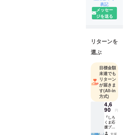
表記
者様たちの
メッセー
魅力をより
ジを送る
世界に発信
するために
新しく立ち
リターンを
上げた
選ぶ
VTuberプロ
ダクション
です。
目標金額
未達でも
リターン
が届きま
プロダク
す
(All-in
ションも
方式)
ファンの一
4,6
員として
90
円
『しろ
みなさんと
くま応
いっしょに
援プラ
ン』 ・
VTuberたち
支援