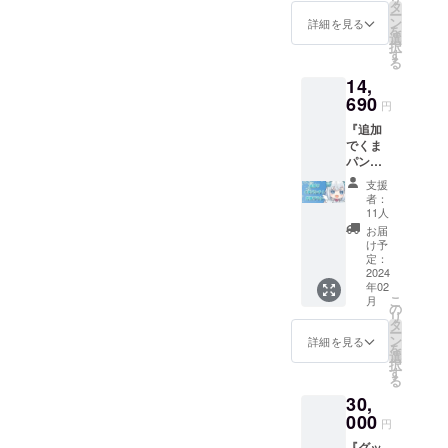
ろしSD
タ
ー
アクリ
ン
詳細を見る
を
ルキー
選
択
ホル
す
る
ダー ・
14,
3D記念
動画へ
690
円
のお名
『追加
前掲載
でくま
※備考欄
パン
にお名
チ！応
前の記
支援
援プラ
入をお
者：
ン』 ・
願いし
11人
ありが
ます。
お届
とうボ
＋ ★直
け予
イス ・
筆サイ
定：
直筆サ
2024
ンとお
年02
インと
名前入
こ
月
お名前
りチェ
の
リ
入り
キ ★シ
タ
ー
チェキ
チュ
ン
詳細を見る
を
エー
選
択
ション
す
る
ボイス
30,
（3種）
000
円
『グッ