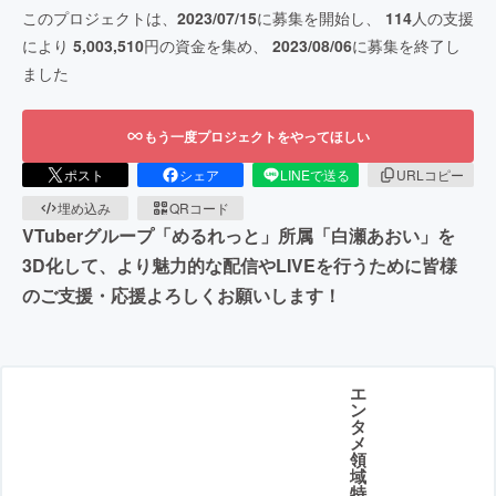
このプロジェクトは、
2023/07/15
に募集を開始し、
114
人の支援
により
5,003,510
円の資金を集め、
2023/08/06
に募集を終了し
ました
もう一度プロジェクトをやってほしい
ポスト
シェア
LINEで送る
URLコピー
埋め込み
QRコード
VTuberグループ「めるれっと」所属「白瀬あおい」を
3D化して、より魅力的な配信やLIVEを行うために皆様
のご支援・応援よろしくお願いします！
エ
ン
タ
メ
領
域
特