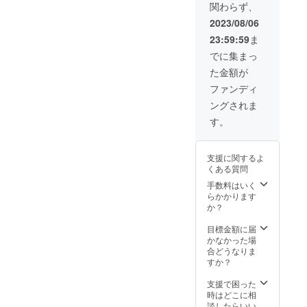
関わらず、
SDダイ
前の記
カット
入をお
2023/08/06
クッ
願いし
23:59:59
ま
ション
ます。
・描き
・直筆
でに集まっ
おろし
サイン
た金額が
SDパス
とお名
ケース
前入り
ファンディ
・くま
チェキ
ングされま
みみマ
・シ
ウス
チュ
す。
パッド
エー
・3Dモ
ション
デルで
ボイス
支援に関するよ
の限定
（3種）
くある質問
お歌動
・3Dお
画① ＋
披露目
手数料はいく
★３Dモ
配信の2
らかかります
デルで
次会へ
か？
の
ご招待
1on1（
・描き
目標金額に届
3分間）
おろし
かなかった場
★ゆ
SDダイ
合どうなりま
がー先
カット
すか？
生描き
クッ
おろし
ション
支援で困った
抱き枕
・描き
時はどこに相
カバー
おろし
談したらいい