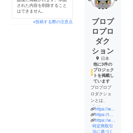
された内容を削除すること
はできません。
プロプ
※投稿する際の注意点
ロプロ
ダク
ション
日本
他に3件の
プロジェク
トを掲載し
ています
プロプロプ
ロダクショ
ンとは、
「メンヘラ
https://www.propro-production.com/
は魅力的で
https://twitter.com/_proproduction
ある。」
https://www.youtube.com/channel/UCIMyj16adW8WSZo9nzMgfDA
特定商取引
という考え
法に基づく
のもと配信