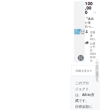
100
3D記念
（3種）
動画へ
,00
・3Dお
のお名
披露目
0
円
前掲載
配信の2
※備考欄
『あお
次会へ
にお名
いを
ご招待
前の記
たっぷ
・描き
入をお
り全力
おろし
支援
願いし
応援プ
SDダイ
者：
ます。
ラン』
カット
29人
・直筆
・3Dお
クッ
お届
サイン
礼ムー
ション
け予
とお名
ビー ・
・描き
定：
前入り
一言ボ
2024
おろし
年02
チェキ
イス（3
SDパス
こ
月
・シ
種） ・
ケース
の
リ
チュ
描きお
＋ ★く
タ
ー
エー
ろしSD
まみみ
ン
詳細を見る
を
ション
アクリ
マウス
選
択
ボイス
ルキー
パッド
す
る
（3種）
ホル
★3Dモ
このプロ
・3Dお
ダー ・
デルで
ジェクト
披露目
3D記念
の限定
配信の2
動画へ
お歌動
は、
All-In方
次会へ
のお名
画
式
です。
ご招待
前掲載
・描き
※備考欄
目標金額に
おろし
にお名