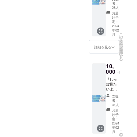
3Dお礼
者：
を応援しつ
ムー
26人
つ、
ビー ・
お届
一言ボ
け予
イス（3
定：
輝ける機会
種） ・
2024
年02
を提供して
描きお
こ
月
ろしSD
の
いきたいと
リ
アクリ
タ
考えていま
ー
ルキー
ン
詳細を見る
を
ホル
す。
選
択
ダー ・
す
る
3D記念
10,
動画へ
のお名
000
円
前掲載
『しっ
※備考欄
ぽ見た
にお名
いよ応
前の記
援プラ
入をお
支援
ン』 ・
願いし
者：
3Dお礼
ます。
31人
ムー
お届
ビー ・
け予
一言ボ
定：
イス（3
2024
年02
種） ・
こ
月
描きお
の
リ