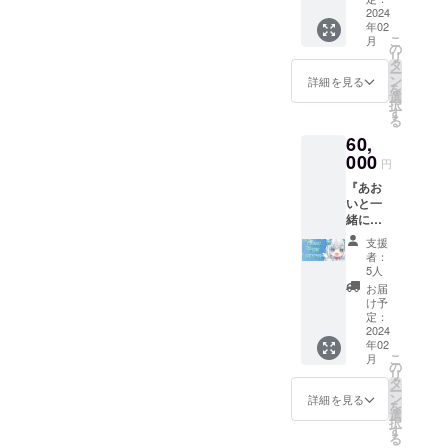
イス（3
2024
とお名
年02
種） ・
前入り
こ
月
描きお
チェキ
の
リ
ろしSD
・シ
タ
ー
アクリ
チュ
ン
詳細を見る
を
ルキー
エー
選
択
ホル
ション
す
る
ダー ・
ボイス
60,
3D記念
（3種）
動画へ
000
＋ ★3D
円
のお名
お披露
『あお
前掲載
目配信
いと一
※備考欄
の2次会
緒に応
にお名
へご招
援プラ
前の記
待 ★描
支援
ン』 ・
入をお
きおろ
者：
3Dお礼
願いし
しSDダ
5人
ムー
ます。
イカッ
お届
ビー ・
・直筆
トクッ
け予
一言ボ
サイン
定：
ション
イス（3
2024
とお名
★描き
年02
種） ・
前入り
おろし
こ
月
描きお
チェキ
の
SDパス
リ
ろしSD
・シ
タ
ケース
ー
アクリ
チュ
ン
詳細を見る
を
ルキー
エー
選
択
ホル
ション
す
る
ダー ・
ボイス