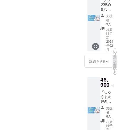
ズ詰め
合わせ
応援プ
支援
ラン』
者：
・3Dお
9人
礼ムー
お届
ビー ・
け予
一言ボ
定：
イス（3
2024
年02
種） ・
こ
月
描きお
の
リ
ろしSD
タ
ー
アクリ
ン
詳細を見る
を
ルキー
選
択
ホル
す
る
ダー ・
46,
3D記念
動画へ
900
円
のお名
『しろ
前掲載
くま大
※備考欄
好き応
にお名
援プラ
前の記
支援
ン』 ・
入をお
者：
3Dお礼
願いし
6人
ムー
ます。
お届
ビー ・
・直筆
け予
一言ボ
サイン
定：