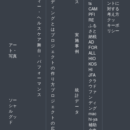
ィ
デ
ス
ントに
ts
ー
ィ
対する
CAM
・
ン
考え方
PFI
ヘ
グ
クッ
RE
ル
と
キーポ
ふる
ス
は
リシー
さと
ケ
プ
実
納税
ア
ロ
施
AD
アー
舞
ジ
事
FOR
ト・
台
ェ
例
ALL
写真
・
ク
HIO
パ
ト
KOS
フ
の
HI
ォ
作
JFA
ー
り
クラ
マ
方
ウド
ン
プ
統
ファ
ス
ロ
計
ン
ソー
ジ
デ
ディ
シャ
ェ
ー
ング
ル
ク
タ
mac
グッ
ト
hi-ya
ド
の
補助
広