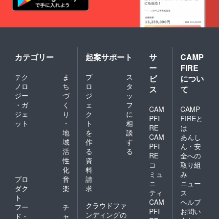
カテゴリー
起案サポート
サ
CAMP
ー
FIRE
テク
ま
プ
ス
ビ
につい
ノロ
ち
ロ
タ
ス
て
ジー
づ
ジ
ッ
・ガ
く
ェ
フ
CAM
CAMP
ジェ
り
ク
に
PFI
FIREと
ット
・
ト
相
RE
は
地
を
談
CAM
あんし
域
作
す
PFI
ん・安
活
る
る
RE
全への
性
資
コ
取り組
化
料
ミュ
み
プロ
音
請
ニ
ニュー
ダク
楽
求
ティ
ス
ト
CAM
ヘルプ
クラウドファ
フー
チ
PFI
お問い
ンディングの
ド・
ャ