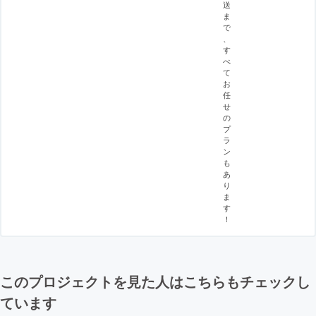
送
ま
で
、
す
べ
て
お
任
せ
の
プ
ラ
ン
も
あ
り
ま
す
！
このプロジェクトを見た人はこちらもチェックし
ています