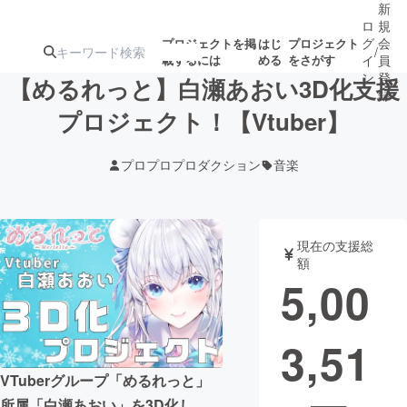
新
ロ
規
グ
会
プロジェクトを掲
はじ
プロジェクト
/
載するには
める
をさがす
イ
員
ン
登
【めるれっと】白瀬あおい3D化支援
録
プロジェクト！【Vtuber】
人気のプロ
注目のリ
注目の新着プロ
募集終了が近いプ
もうすぐ公開
プロプロプロダクション
音楽
ジェクト
ターン
ジェクト
ロジェクト
されます
アート・写真
音楽
現在の支援総
額
5,00
テクノロジー・ガジェット
ゲーム・サ
3,51
映像・映画
書籍・雑誌
VTuberグループ「めるれっと」
ビジネス・起業
チャレンジ
所属「白瀬あおい」を3D化し