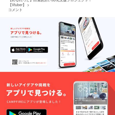
生描き
【Vtuber】
>
おろし
コメント
抱き枕
カバー
(直筆サ
イン入
り) ★個
別名前
入り３
分間シ
チュ
エー
ション
ボイス
★直筆
お手紙