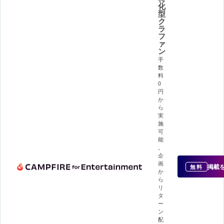
化
型
ク
ラ
フ
ァ
ン
手
数
料
0
円
か
ら
実
施
可
能
。
企
画
掲載
無料
か
ら
リ
タ
ー
ン
配