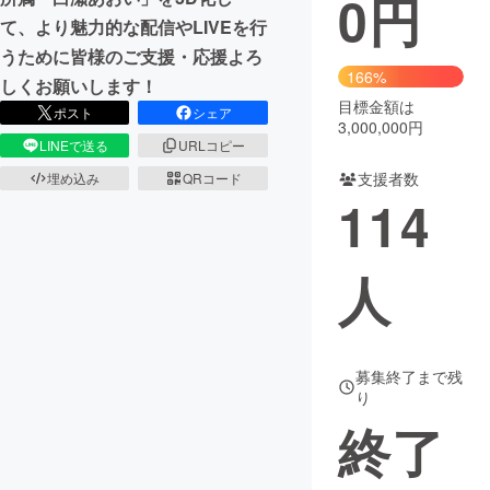
0
円
て、より魅力的な配信やLIVEを行
まちづくり・地域活性化
うために皆様のご支援・応援よろ
166%
しくお願いします！
目標金額は
CAMPFIRE for Social Good
CAMPFIRE Creation
ポスト
シェア
3,000,000円
CAMPFIREふるさと納税
machi-ya
コミュニティ
LINEで送る
URLコピー
支援者数
埋め込み
QRコード
114
人
募集終了まで残
り
終了