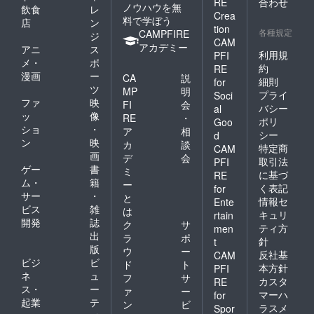
RE
合わせ
ノウハウを無
飲食
レ
Crea
料で学ぼう
店
ン
tion
各種規定
CAMPFIRE
ジ
CAM
アカデミー
アニ
ス
利用規
PFI
メ・
ポ
約
RE
漫画
ー
CA
説
細則
for
ツ
MP
明
プライ
Soci
ファ
映
FI
会
バシー
al
ッ
像
RE
・
ポリ
Goo
ショ
・
ア
相
シー
d
ン
映
カ
談
特定商
CAM
画
デ
会
取引法
PFI
ゲー
書
ミ
に基づ
RE
ム・
籍
ー
く表記
for
サー
・
と
情報セ
Ente
ビス
雑
は
キュリ
rtain
開発
誌
ク
サ
ティ方
men
出
ラ
ポ
針
t
版
ウ
ー
反社基
CAM
ビジ
ビ
ド
ト
本方針
PFI
ネ
ュ
フ
サ
カスタ
RE
ス・
ー
ァ
ー
マーハ
for
起業
テ
ン
ビ
ラスメ
Spor