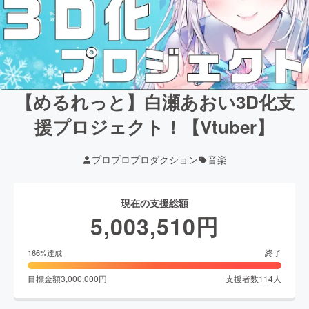
【めるれっと】白瀬あおい3D化支
援プロジェクト！【Vtuber】
プロプロプロダクション
音楽
現在の支援総額
5,003,510
円
終了
166
%達成
目標金額
3,000,000
円
支援者数
114
人