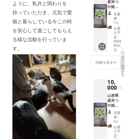
産米つ
ように、私共と関わりを
だきます
や姫
持っていただき、元気で愛
１キロ
支援
（新
者：
猫と暮らしている今この時
米） ブ
1人
ログ、
お届
を安心して過ごしてもらえ
Instagr
け予
am、
定：
る様な活動を行っていま
Twitter
2024
年01
への掲
す。
こ
月
載 お礼
の
リ
のメッ
タ
ー
セー
ン
詳細を見る
を
ジ、手
選
択
紙をお
す
る
送りい
10,
たしま
す
000
円
※SNS掲
山形県
載期
産米つ
間
や姫
SNSが
２キロ
存続す
支援
（新
る限り
者：
米） ブ
※支援
0人
ログ、
時、必
お届
Instagr
ず備考
け予
am、
欄に掲
定：