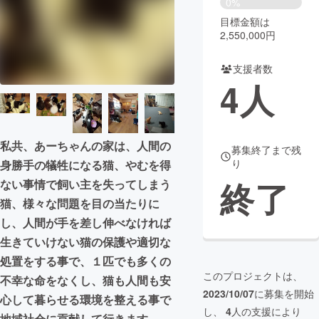
0%
目標金額は
まちづくり・地域活性化
2,550,000円
支援者数
CAMPFIRE for Social Good
CAMPFIRE Creation
4
人
CAMPFIREふるさと納税
machi-ya
コミュニティ
私共、あーちゃんの家は、人間の
募集終了まで残
り
身勝手の犠牲になる猫、やむを得
終了
ない事情で飼い主を失ってしまう
猫、様々な問題を目の当たりに
し、人間が手を差し伸べなければ
生きていけない猫の保護や適切な
処置をする事で、１匹でも多くの
このプロジェクトは、
不幸な命をなくし、猫も人間も安
2023/10/07
に募集を開始
心して暮らせる環境を整える事で
し、
4
人の支援により
地域社会に貢献して行きます