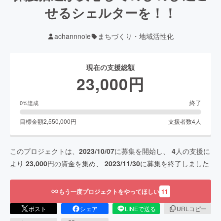
せるシェルターを！！
achannnoie
まちづくり・地域活性化
現在の支援総額
23,000
円
終了
0
%達成
目標金額
2,550,000
円
支援者数
4
人
このプロジェクトは、
2023/10/07
に募集を開始し、
4
人の支援に
より
23,000
円の資金を集め、
2023/11/30
に募集を終了しました
もう一度プロジェクトをやってほしい
11
ポスト
シェア
LINEで送る
URLコピー