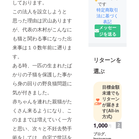
しております。
です
特定商取引
この法人を設立しようと
法に基づく
思った理由は沢山あります
表記
メッセー
が、代表の木村がこんなに
ジを送る
も猫と関わる事になった出
来事は１０数年前に遡りま
す。
リターンを
ある時、一匹の生まれたば
選ぶ
かりの子猫を保護した事か
ら身の回りの野良猫問題に
目標金額
気が付きました。
未達でも
リターン
赤ちゃんを連れた親猫がた
が届きま
くさん来るようになり、こ
す
(All-in
方式)
のままでは増えていく一方
1,000
円
と思い、次々と不妊去勢手
ブログ、
術をしては、自宅で世話を
Instagram、