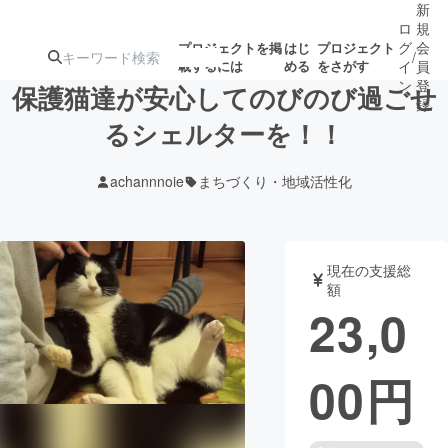
新
ロ
規
グ
会
プロジェクトを掲
はじ
プロジェクト
/
載するには
める
をさがす
イ
員
ン
登
保護猫達が安心してのびのび過ごせ
録
るシェルターを！！
人気のプロ
注目のリ
注目の新着プロ
募集終了が近いプ
もうすぐ公開
achannnoie
まちづくり・地域活性化
ジェクト
ターン
ジェクト
ロジェクト
されます
アート・写真
音楽
現在の支援総
額
23,0
テクノロジー・ガジェット
ゲーム・サ
00
円
映像・映画
書籍・雑誌
ビジネス・起業
チャレンジ