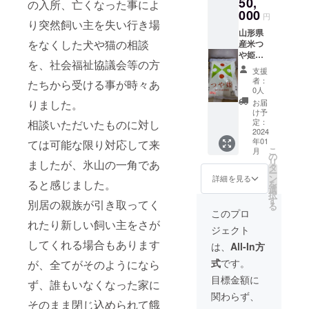
50,
たしま
場合は
の入所、亡くなった事によ
前には
す
000
イニ
必ずお
円
り突然飼い主を失い行き場
※SNS掲
シャル
届けの
山形県
載期
にて掲
リター
をなくした犬や猫の相談
産米つ
間
載させ
ンに添
や姫
SNSが
ていた
付され
を、社会福祉協議会等の方
２０キ
存続す
だきま
たラベ
支援
ロ（新
る限り
す。 ※
ルや注
者：
たちから受ける事が時々あ
米） ブ
※支援
原材料
0人
意書き
ログ、
時、必
及び添
りました。
をご確
お届
Instagr
ず備考
加物等
け予
認下さ
am、
欄に掲
定：
相談いただいたものに対し
の食品
い ※実
Twitter
2024
載を希
表示は
際にお
年01
ては可能な限り対応して来
への掲
望され
お届け
届けす
こ
月
載 お礼
るお名
の
商品の
るリ
リ
ましたが、氷山の一角であ
のメッ
前をご
タ
ラベル
ターン
ー
セー
記入下
ン
に記載
詳細を見る
とパッ
ると感じました。
を
ジ、手
さい。
選
されま
ケージ
択
紙をお
ご記入
す
す。商
等のデ
別居の親族が引き取ってく
る
送りい
のない
品開封
このプロ
ザイン
たしま
場合は
れたり新しい飼い主をさが
前には
が異な
ジェクト
す
イニ
必ずお
る場合
※SNS掲
してくれる場合もあります
シャル
届けの
は、
All-In方
があり
載期
にて掲
リター
ますの
式
です。
が、全てがそのようになら
間
載させ
ンに添
で、あ
SNSが
ていた
付され
目標金額に
らかじ
ず、誰もいなくなった家に
存続す
だきま
たラベ
めご了
関わらず、
る限り
す。 ※
ルや注
承下さ
そのまま閉じ込められて餓
※支援