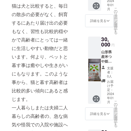
Twitter
2024
載を希
猫は犬と比較すると、毎日
年01
への掲
望され
こ
月
載 お礼
るお名
の
の散歩の必要がなく、飼育
リ
のメッ
前をご
タ
ー
セー
記入下
ン
詳細を見る
するにあたり届け出の必要
を
ジ、手
さい。
選
択
紙をお
ご記入
す
もなく、習性も比較的穏や
る
送りい
のない
30,
たしま
かで高齢者にとっては一緒
場合は
す
000
イニ
円
に生活しやすい動物だと思
※SNS掲
シャル
山形県
載期
にて掲
います。何より、ペットと
産米つ
間
載させ
や姫
SNSが
ていた
暮す事は癒やしや生きがい
１０キ
存続す
だきま
支援
ロ（新
る限り
す。 ※
者：
にもなります。このような
米） ブ
※支援
原材料
0人
ログ、
時、必
及び添
事から、猫と暮す高齢者は
お届
Instagr
ず備考
加物等
け予
am、
比較的多い傾向にあると感
欄に掲
定：
の食品
Twitter
2024
載を希
表示は
年01
じます。
への掲
望され
お届け
こ
月
載 お礼
るお名
の
商品の
リ
一人暮らしまたは夫婦二人
のメッ
前をご
タ
ラベル
ー
セー
記入下
ン
に記載
詳細を見る
暮らしの高齢者の、急な病
を
ジ、手
さい。
選
されま
択
紙をお
ご記入
す
す。商
気や怪我での入院や施設へ
る
送りい
のない
品開封