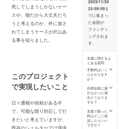
原材料
意書き
2023/11/30
い
時、必
及び添
をご確
死してしまうしかないケー
23:59:59
ま
ず備考
加物等
認下さ
欄に掲
スや、猫だから大丈夫だろ
の食品
い ※実
でに集まっ
載を希
表示は
際にお
た金額が
うと考えるのか、外に放さ
望され
お届け
届けす
るお名
商品の
るリ
ファンディ
れてしまうケースが沢山あ
前をご
ラベル
ターン
ングされま
記入下
に記載
とパッ
る事を知りました。
さい。
されま
ケージ
す。
ご記入
す。商
等のデ
のない
品開封
ザイン
場合は
前には
が異な
支援に関するよ
イニ
必ずお
る場合
くある質問
シャル
届けの
があり
にて掲
リター
手数料はいく
ますの
載させ
このプロジェクト
ンに添
らかかります
で、あ
ていた
付され
か？
らかじ
だきま
たラベ
めご了
で実現したいこと
す。 ※
ルや注
目標金額に届
承下さ
原材料
意書き
かなかった場
い
及び添
をご確
合どうなりま
加物等
認下さ
日々通報や依頼がある中
すか？
の食品
い ※実
で、可能な限り対応して行
表示は
際にお
支援で困った
お届け
届けす
時はどこに相
きたいと考えていますが、
商品の
るリ
談したらいい
ラベル
ターン
ですか？
既存のシェルターでは環境
に記載