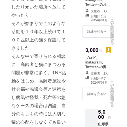
Twitterへのお礼
したり元いた場所へ放して
掲載 お礼のメッ
支援者：1人
セージをお送り
やったり。
お届け予定：
いたします
こ
2024年01月
の
それが始まりでこのような
※SNS掲載期
リ
タ
間 SNSが存続
ー
活動を１０年以上続けて１
ン
する限り ※支援
詳細を見る
を
選
時、必ず備考欄
択
００匹以上の猫を保護して
す
に掲載を希望さ
る
れるお名前をご
きました。
3,000
記入下さい ご記
円
入のない場合は
そんな中で寄せられる相談
ブログ、
イニシャルにて
Instagram、
掲載させていた
に、高齢者と猫にまつわる
Twitterへの掲載
だきます
お礼のメッセー
問題が非常に多く、TNR活
支援者：2人
ジ、手紙をお送
お届け予定：
動をはじめ、高齢者施設や
りいたします
こ
2024年01月
の
※SNS掲載期
リ
社会福祉協議会等と連携を
タ
間 SNSが存続
ー
ン
する限り ※支援
詳細を見る
を
し病気や怪我・死亡等の急
選
時、必ず備考欄
択
す
に掲載を希望さ
なケースの場合は勿論、自
る
れるお名前をご
5,0
記入下さい ご記
分のもしもの時には大切な
00
入のない場合は
円
猫の心配をしなくても良い
イニシャルにて
山形県
掲載させていた