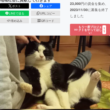
23,000
円の資金を集め、
ポスト
シェア
2023/11/30
に募集を終了
LINEで送る
URLコピー
しました
埋め込み
QRコード
もう一度プロジェ
1
クトをやってほし
1
い