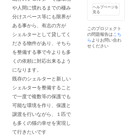
とパッ
されま
ケージ
や人間に慣れるまでの棲み
ヘルプページを
す。商
等のデ
見る
品開封
ザイン
分けスペース等にも限界が
前には
が異な
必ずお
ある事から、有志の方が
る場合
このプロジェクト
届けの
があり
シェルターとして貸してく
の問題報告は
こち
リター
ますの
ンに添
ら
よりお問い合わ
で、あ
ださる物件があり、そちら
付され
らかじ
せください
たラベ
めご了
を整備する事で今よりも多
ルや注
承下さ
意書き
い
くの依頼に対応出来るよう
をご確
認下さ
になります。
い ※実
既存のシェルターと新しい
際にお
届けす
シェルターを整備すること
るリ
ターン
で一度で複数等の保護でも
とパッ
ケージ
可能な環境を作り、保護と
等のデ
ザイン
譲渡を行いながら、１匹で
が異な
も多くの猫の幸せを実現し
る場合
があり
て行きたいです
ますの
で、あ