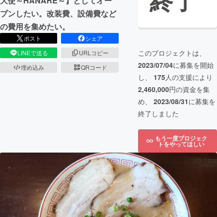
終了
大使～HANARE～】としてオー
プンしたい。改装費、設備費など
の費用を集めたい。
ポスト
シェア
このプロジェクトは、
LINEで送る
URLコピー
2023/07/04
に募集を開始
埋め込み
QRコード
し、
175
人の支援により
2,460,000
円の資金を集
め、
2023/08/31
に募集を
終了しました
もう一度プロジェク
トをやってほしい