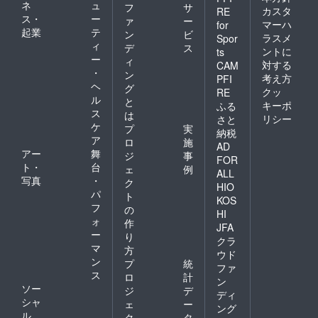
ネ
ュ
フ
サ
カスタ
RE
ス・
ー
ァ
ー
マーハ
for
起業
テ
ン
ビ
ラスメ
Spor
ィ
デ
ス
ントに
ts
ー
ィ
対する
CAM
・
ン
考え方
PFI
ヘ
グ
クッ
RE
ル
と
キーポ
ふる
ス
は
リシー
さと
ケ
プ
実
納税
ア
ロ
施
AD
アー
舞
ジ
事
FOR
ト・
台
ェ
例
ALL
写真
・
ク
HIO
パ
ト
KOS
フ
の
HI
ォ
作
JFA
ー
り
クラ
マ
方
ウド
ン
プ
統
ファ
ス
ロ
計
ン
ソー
ジ
デ
ディ
シャ
ェ
ー
ング
ル
ク
タ