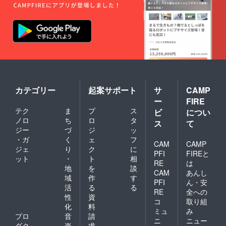
カテゴリー
起案サポート
サ
CAMP
ー
FIRE
テク
ま
プ
ス
ビ
につい
ノロ
ち
ロ
タ
ス
て
ジー
づ
ジ
ッ
・ガ
く
ェ
フ
CAM
CAMP
ジェ
り
ク
に
PFI
FIREと
ット
・
ト
相
RE
は
地
を
談
CAM
あんし
域
作
す
PFI
ん・安
活
る
る
RE
全への
性
資
コ
取り組
化
料
ミュ
み
プロ
音
請
ニ
ニュー
ダク
楽
求