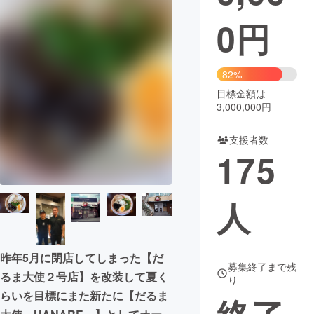
0
円
まちづくり・地域活性化
CAMPFIRE for Social Good
CAMPFIRE Creation
82%
CAMPFIREふるさと納税
machi-ya
コミュニティ
目標金額は
3,000,000円
支援者数
175
人
昨年5月に閉店してしまった【だ
募集終了まで残
るま大使２号店】を改装して夏く
り
らいを目標にまた新たに【だるま