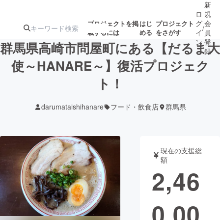
新
ロ
規
グ
会
プロジェクトを掲
はじ
プロジェクト
/
載するには
める
をさがす
イ
員
ン
登
群馬県高崎市問屋町にある【だるま大
録
使～HANARE～】復活プロジェク
ト！
人気のプロ
注目のリ
注目の新着プロ
募集終了が近いプ
もうすぐ公開
ジェクト
ターン
ジェクト
ロジェクト
されます
darumataishihanare
フード・飲食店
群馬県
アート・写真
音楽
現在の支援総
テクノロジー・ガジェット
ゲーム・サ
額
2,46
映像・映画
書籍・雑誌
0,00
ビジネス・起業
チャレンジ