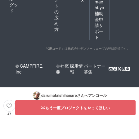
mac
グッ
ト
hi-ya
ド
の
補助
広
金申
め
請サ
方
ポー
ト
「QRコード」は株式会社デンソーウェーブの登録商標です。
© CAMPFIRE,
会社概
採用情
パートナー
Inc.
要
報
募集
darumataishihanare
さんへアンコール
もう一度プロジェクトをやってほしい
47