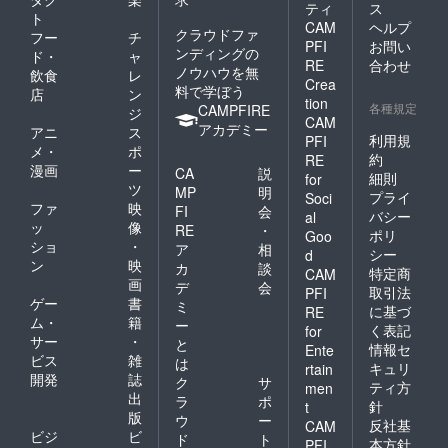
ティ
ス
ト
CAM
ヘルプ
クラウドファ
フー
チ
PFI
お問い
ンディングの
ド・
ャ
RE
合わせ
ノウハウを無
飲食
レ
Crea
料で学ぼう
店
ン
tion
各種規定
CAMPFIRE
ジ
CAM
アカデミー
アニ
ス
利用規
PFI
メ・
ポ
約
RE
漫画
ー
CA
説
細則
for
ツ
MP
明
プライ
Soci
ファ
映
FI
会
バシー
al
ッ
像
RE
・
ポリ
Goo
ショ
・
ア
相
シー
d
ン
映
カ
談
特定商
CAM
画
デ
会
取引法
PFI
ゲー
書
ミ
に基づ
RE
ム・
籍
ー
く表記
for
サー
・
と
情報セ
Ente
ビス
雑
は
キュリ
rtain
開発
誌
ク
サ
ティ方
men
出
ラ
ポ
針
t
版
ウ
ー
反社基
CAM
ビジ
ビ
ド
ト
本方針
PFI