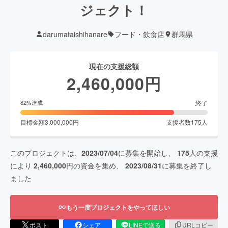
ジェクト！
darumataishihanare
フード・飲食店
群馬県
現在の支援総額
2,460,000
円
終了
82
%達成
目標金額
3,000,000
円
支援者数
175
人
このプロジェクトは、
2023/07/04
に募集を開始し、
175
人の支援
により
2,460,000
円の資金を集め、
2023/08/31
に募集を終了し
ました
もう一度プロジェクトをやってほしい
ポスト
シェア
LINEで送る
URLコピー