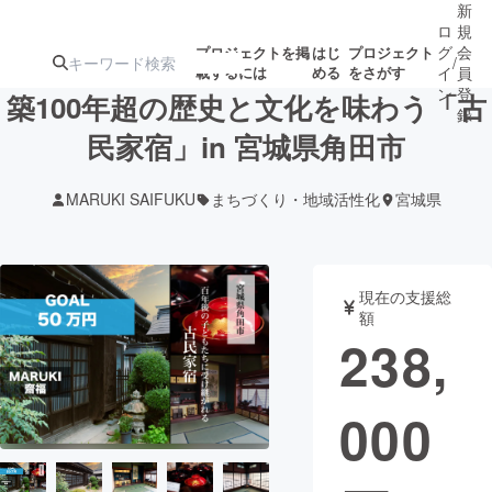
新
ロ
規
グ
会
プロジェクトを掲
はじ
プロジェクト
/
載するには
める
をさがす
イ
員
ン
登
築100年超の歴史と文化を味わう「古
録
民家宿」in 宮城県角田市
人気のプロ
注目のリ
注目の新着プロ
募集終了が近いプ
もうすぐ公開
MARUKI SAIFUKU
まちづくり・地域活性化
宮城県
ジェクト
ターン
ジェクト
ロジェクト
されます
アート・写真
音楽
現在の支援総
額
238,
テクノロジー・ガジェット
ゲーム・サ
000
映像・映画
書籍・雑誌
ビジネス・起業
チャレンジ