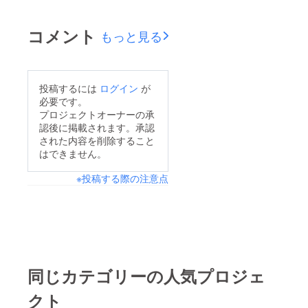
日を迎えました。とて
も短い募集期間にも関
コメント
もっと見る
わらず、ご支援くだ
さった皆様、誠に有難
うございます。本日24
投稿するには
ログイン
が
時まで募集期限はござ
必要です。
いますが、取り急ぎ御
プロジェクトオーナーの承
認後に掲載されます。承認
礼申し上げます。Wi-
された内容を削除すること
Fiの工事日も決まり、
はできません。
OPENに向けて着実に
※投稿する際の注意点
準備が進んでおりま
す。また、早速 ”柚子
のあぜ道 雨乞のかえ
る” でラーメン券のリ
ターンをご利用いただ
いた方もいらっしゃい
同じカテゴリーの人気プロジェ
ます。ラーメン券、宿
クト
泊券ともに ”柚子のあ