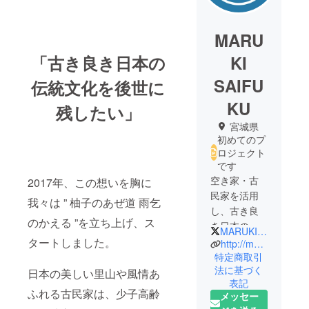
MARU
「古き良き日本の
KI
SAIFU
伝統文化を後世に
KU
残したい」
宮城県
初めてのプ
ロジェクト
です
空き家・古
2017年、この想いを胸に
民家を活用
我々は ” 柚子のあぜ道 雨乞
し、古き良
のかえる ”を立ち上げ、ス
き日本の伝
MARUKI_SAIFUKU
統・文化を
タートしました。
http://maruki-saifuku.com/
後世に残す
特定商取引
法に基づく
活動を行っ
日本の美しい里山や風情あ
表記
ています。
ふれる古民家は、少子高齢
メッセー