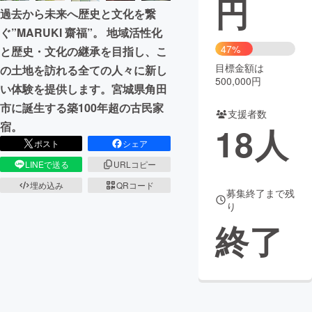
円
過去から未来へ歴史と文化を繋
まちづくり・地域活性化
ぐ”MARUKI 齋福”。 地域活性化
47%
と歴史・文化の継承を目指し、こ
目標金額は
の土地を訪れる全ての人々に新し
CAMPFIRE for Social Good
CAMPFIRE Creation
500,000円
い体験を提供します。宮城県角田
CAMPFIREふるさと納税
machi-ya
コミュニティ
市に誕生する築100年超の古民家
支援者数
宿。
18
人
ポスト
シェア
LINEで送る
URLコピー
埋め込み
QRコード
募集終了まで残
り
終了