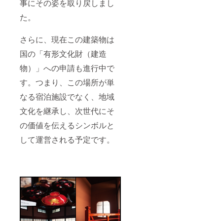
事にその姿を取り戻しまし
です。
お食事
た。
は近隣
の飲食
さらに、現在この建築物は
店でお
楽しみ
国の「有形文化財（建造
くださ
い。 プ
物）」への申請も進行中で
ロジェ
クト終
す。つまり、この場所が単
了後、
メール
なる宿泊施設でなく、地域
にて予
文化を継承し、次世代にそ
約サイ
トをご
の価値を伝えるシンボルと
案内い
たしま
して運営される予定です。
すの
で、そ
ちらか
らご予
約をお
願い致
しま
す。