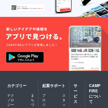
カテゴリー
起案サポート
サ
CAMP
ー
FIRE
テク
ま
プ
ス
ビ
につい
ノロ
ち
ロ
タ
ス
て
ジー
づ
ジ
ッ