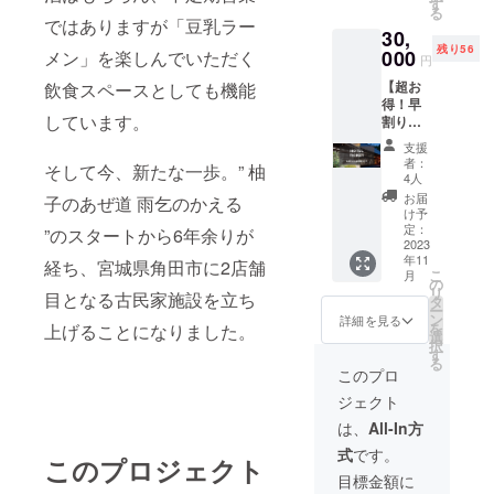
使いい
トのご
す
る
ただけ
支援を
ではありますが「豆乳ラー
30,
ます。
して下
残り56
・「古
000
メン」を楽しんでいただく
さった
円
民家
ことが
【超お
飲食スペースとしても機能
ラーメ
分かる
得！早
ン」
画面を
しています。
割り宿
（豆乳
お見せ
泊券
ラーメ
くださ
支援
35,000
ン）7杯
い。
者：
そして今、新たな一歩。” 柚
円分】
分 実物
※【MA
4人
なんと
のラー
RUKI 齋
お届
子のあぜ道 雨乞のかえる
5,000円
メン券
福】
け予
もお
は発送
定：
【柚子
”のスタートから6年余りが
得！宿
2023
致しま
のあぜ
年11
泊に使
経ち、宮城県角田市に2店舗
せん。
道 雨乞
こ
月
える商
ご来店
の
のかえ
リ
目となる古民家施設を立ち
品券
時に、
タ
る】と
ー
35,000
本プロ
ン
もに
詳細を見る
を
上げることになりました。
円分。
ジェク
選
ラーメ
択
MARU
トのご
す
ン営業
る
KI 齋
支援を
は、不
このプロ
福、柚
して下
定期営
ジェクト
子のあ
さった
業・完
ぜ道 雨
ことが
全予約
は、
All-In方
乞のか
分かる
制で
式
です。
える、
画面を
このプロジェクト
す。
どちら
お見せ
営業日
目標金額に
でもご