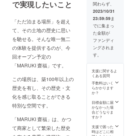
くださ
はSNS
で実現したいこと
関わらず、
利用い
い。
や公式
ただけ
※【MA
HPをご
2023/10/31
ます！
RUKI 齋
確認く
23:59:59
ま
※実物の
福】
ださ
「ただ泊まる場所」を超え
宿泊券
【柚子
い。 ※
でに集まっ
は発送
のあぜ
て、その土地の歴史に思い
有効期
た金額が
致しま
道 雨乞
限：
を馳せる。そんな唯一無二
せん。
のかえ
2025年
ファンディ
ご予約
る】と
11月30
の体験を提供するのが、今
ングされま
時にク
もに
日
ラウド
ラーメ
す。
回オープン予定の
ファン
ン営業
ディン
は、完
「MARUKI 齋福」です。
グのリ
全予約
支援に関するよ
ターン
制の不
くある質問
を利用
定期営
この場所は、築100年以上の
する
業で
手数料はいく
旨、お
歴史を有し、その歴史・文
す。
らかかります
伝えく
営業日
か？
化を感じ取ることができる
ださ
はSNS
い。
や公式
目標金額に届
特別な空間です。
（ご予
HPをご
かなかった場
約は公
確認く
合どうなりま
式HPか
ださ
すか？
「MARUKI 齋福」は、かつ
らお願
い。 ※
い致し
有効期
支援で困った
て商家として繁栄した歴史
ます）
限：
時はどこに相
※有効期