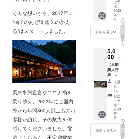
KI 齋
け予
福、柚
定：
子のあ
2023
そんな想いから、2017年に
年11
ぜ道 雨
こ
月
乞のか
”柚子のあぜ道 雨乞のかえ
の
リ
える、
タ
ー
る”はスタートしました。
どちら
ン
詳細を見る
を
でもお
選
択
使いい
す
る
ただけ
5,0
ます。
・「古
00
円
民家
【早期
ラーメ
購入特
ン」
典！割
（豆乳
り増し
ラーメ
支援
ラーメ
ン）4杯
者：
ン券】
分 実物
4人
緊急事態宣言やコロナ禍を
MARU
のラー
お届
KI 齋
メン券
乗り越え、2022年には国内
け予
福、柚
は発送
定：
子のあ
2023
外から年間850人以上ものお
致しま
年11
ぜ道 雨
せん。
こ
月
客様が訪れ、その魅力を体
乞のか
ご来店
の
リ
える、
時に、
タ
感してくださいました。宿
ー
どちら
本プロ
ン
詳細を見る
を
でもお
ジェク
選
泊はもちろん、不定期営業
択