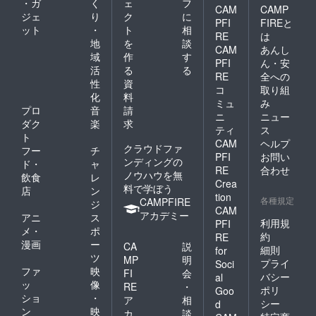
・ガ
く
ェ
フ
CAM
CAMP
ジェ
り
ク
に
PFI
FIREと
ット
・
ト
相
RE
は
地
を
談
CAM
あんし
域
作
す
PFI
ん・安
活
る
る
RE
全への
性
資
コ
取り組
化
料
ミュ
み
プロ
音
請
ニ
ニュー
ダク
楽
求
ティ
ス
ト
CAM
ヘルプ
クラウドファ
フー
チ
PFI
お問い
ンディングの
ド・
ャ
RE
合わせ
ノウハウを無
飲食
レ
Crea
料で学ぼう
店
ン
tion
各種規定
CAMPFIRE
ジ
CAM
アカデミー
アニ
ス
利用規
PFI
メ・
ポ
約
RE
漫画
ー
CA
説
細則
for
ツ
MP
明
プライ
Soci
ファ
映
FI
会
バシー
al
ッ
像
RE
・
ポリ
Goo
ショ
・
ア
相
シー
d
ン
映
カ
談