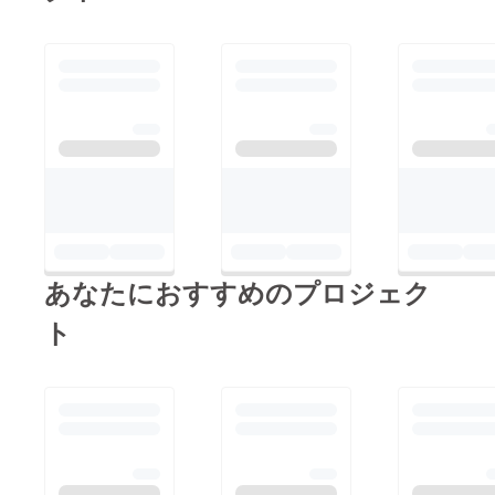
ぜ道 雨乞のかえる”
”MARUKI 齋福” どち
らでもご利用いただけ
ます。ご来店を心より
お待ちしております。
※”柚子のあぜ道 雨乞の
かえる” では、今週11
月1日(水)、2日(木)の
12:00〜13:00でラーメ
ン営業を行なっており
あなたにおすすめのプロジェク
ます。
ト