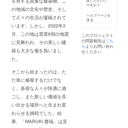
を有する貴重な建築物。こ
2025年
談したらいい
限：
11月30
ですか？
の地域の文化や歴史、そし
2026年
日
11月30
ヘルプページを
て人々の生活が凝縮されて
日まで
見る
【宿の
います。しかし、2022年3
概要】
・
月、この地は震度6弱の地震
このプロジェクト
チェッ
の問題報告は
こち
クイ
に見舞われ、その美しい建
ン
ら
よりお問い合わ
築も大きな傷を負いまし
せください
15:00〜
た。
・
チェッ
クアウ
そこから始まったのは、た
ト 〜
10:00
だ単に修復するだけでな
・ご宿
泊人
く、多様な人々が快適に過
数
9名
ごし、また新しい価値を見
様まで
い出せる場所へと生まれ変
※OPEN
当初は
わらせる挑戦でした。結
素泊ま
りプラ
果、「MARUKI 齋福」は見
ンのみ
の予定