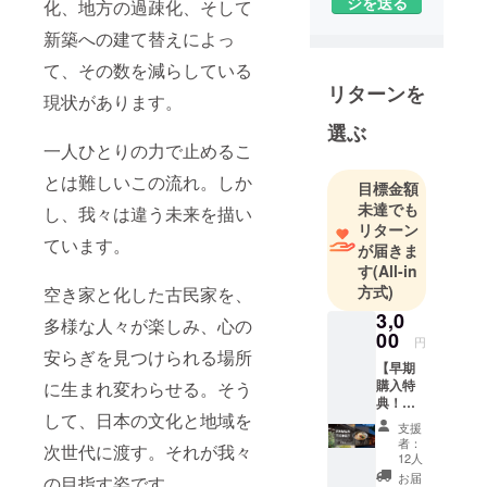
ジを送る
化、地方の過疎化、そして
新築への建て替えによっ
て、その数を減らしている
リターンを
現状があります。
選ぶ
一人ひとりの力で止めるこ
とは難しいこの流れ。しか
目標金額
未達でも
し、我々は違う未来を描い
リターン
ています。
が届きま
す
(All-in
方式)
空き家と化した古民家を、
3,0
多様な人々が楽しみ、心の
00
円
安らぎを見つけられる場所
【早期
購入特
に生まれ変わらせる。そう
典！割
して、日本の文化と地域を
り増し
支援
ラーメ
者：
次世代に渡す。それが我々
ン券】
12人
MARU
お届
の目指す姿です。