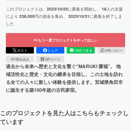
このプロジェクトは、
2023/10/25
に募集を開始し、
18
人の支援
により
238,000
円の資金を集め、
2023/10/31
に募集を終了しま
した
もう一度プロジェクトをやってほしい
ポスト
シェア
LINEで送る
URLコピー
埋め込み
QRコード
過去から未来へ歴史と文化を繋ぐ”MARUKI 齋福”。 地
域活性化と歴史・文化の継承を目指し、この土地を訪れ
る全ての人々に新しい体験を提供します。宮城県角田市
に誕生する築100年超の古民家宿。
このプロジェクトを見た人はこちらもチェックし
ています