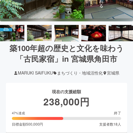
築100年超の歴史と文化を味わう
「古民家宿」in 宮城県角田市
MARUKI SAIFUKU
まちづくり・地域活性化
宮城県
現在の支援総額
238,000
円
終了
47
%達成
目標金額
500,000
円
支援者数
18
人