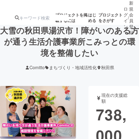
新
ロ
規
グ
会
プロジェクトを掲
はじ
プロジェクト
/
載するには
める
をさがす
イ
員
ン
登
大雪の秋田県湯沢市！障がいのある方
録
が通う生活介護事業所こみっとの環
境を整備したい
人気のプロ
注目のリ
注目の新着プロ
募集終了が近いプ
もうすぐ公開
ジェクト
ターン
ジェクト
ロジェクト
されます
Comitto
まちづくり・地域活性化
秋田県
アート・写真
音楽
現在の支援総
テクノロジー・ガジェット
ゲーム・サ
額
738,
映像・映画
書籍・雑誌
000
ビジネス・起業
チャレンジ