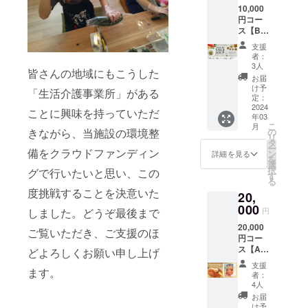
10,000
お送り
く場合
円コー
しま
がござ
ス【B】
す。 ・
いま
●お礼の
漬物
す。
支援
お葉書
（がっ
者：
●オリジ
こ）／
3人
皆さんの地域にもこうした
ナルク
消費期
お届
リア
限は製
け予
「生活介護事業所」がある
ファイ
造から
定：
ル1枚 ●
2024
180日。
ことに興味を持っていただ
年03
ヘルス
・ハパ
こ
月
ベジ
ライス
きながら、当施設の環境整
の
リ
スープ
／消費
タ
ー
備をクラウドファンディン
約180g
期限は
ン
詳細を見る
を
味1種類
商品の
選
択
グで行いたいと思い、この
×1袋
下部に
す
る
（冷
記載。
度挑戦することを決意いた
20,
凍）味
※支援金
は7つか
000
額は支
しました。どうぞ最後まで
円
らのお
援者さ
20,000
楽し
まが支
ご覧いただき、ご支援のほ
円コー
み！ を
援を申
ス【A】
お送り
どよろしくお願い申し上げ
し込む
●お礼の
しま
際に、
支援
ます。
お葉書
す。 7
任意で
者：
●オリジ
つの
引き上
4人
ナルク
味……
げるこ
お届
リア
魚介と
とがで
け予