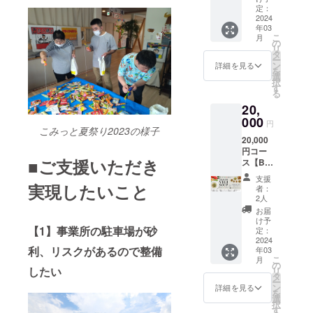
ファイ
野菜の
定：
きま
ル 1枚
2024
ブロス
す。
年03
●松前
スープ
「上乗
こ
月
がっこ
／野菜
の
せ支援
リ
200g×1
のグ
タ
で応援
ー
個（常
リーン
ン
しよ
詳細を見る
を
温） ●
ポター
選
う」の
択
いぶり
ジュ／
す
欄があ
る
がっこ
野菜の
ります
20,
（スラ
トマト
のでご
イス）
000
スープ
検討い
円
約
こみっと夏祭り2023の様子
／野菜
ただけ
20,000
200g×1
の豆乳
ますと
円コー
個（常
チャウ
幸いで
■ご支援いただき
ス【B】
温） ●
ダー／
す。 ※
①お礼
ハパラ
豆と野
予定時
支援
のお葉
イス
実現したいこと
菜のバ
期より
者：
書 ②オ
150g×1
スク風
2人
前に届
リジナ
個（常
スープ
く場合
お届
ルクリ
温） ●
／薬膳
け予
がござ
アファ
【1】事業所の駐車場が砂
パン
定：
風ジン
いま
イル1枚
2024
ケーキ
ジャー
す。詳
利、リスクがあるので整備
年03
③ヘル
ミック
ポトフ
しくは
こ
月
スベジ
ス（プ
の
／鶏と
本文の
したい
リ
スープ
レー
タ
銀杏の
「■リ
ー
約180g
ン）
ン
ニンニ
詳細を見る
ターン
を
味2種類
100g×1
選
ク薬膳
品と実
択
×各1袋
袋（常
す
スー
施スケ