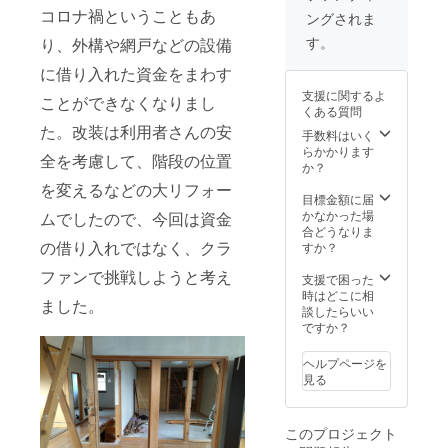
スープ
あきた
200g×4
ヘルス
がっ
しよ
コロナ禍ということもあ
ングされま
／野菜
こまち
個（常
ベジ
こ 約
う」の
の豆乳
／発送
温） を
スープ
140g×2
欄があ
す。
り、外構や網戸などの設備
チャウ
予定日
お送り
約180g
個（常
ります
ダー／
近くに
しま
味5種類
温） ●
のでご
に借り入れた資金をまわす
豆と野
精米。
す。 ・
×各1袋
ハパラ
検討い
支援に関するよ
ことができなくなりまし
菜のバ
賞味期
がっこ
＝合計5
イス
ただけ
くある質問
スク風
限は精
（漬
袋（冷
150g×2
ますと
た。改装は利用者さんの安
スープ
米から
物）／
凍）…
4個（常
幸いで
手数料はいく
／薬膳
約2ヵ
消費期
味は7つ
温） ●
す。 ※
らかかります
全を考慮して、階段の位置
風ジン
月。 ヘ
限は製
からの
パン
予定時
か？
ジャー
ルスベ
造から
お楽し
ケーキ
期より
を変えるなどの大リフォー
ポトフ
ジスー
180日。
み ●あ
ミック
前に届
目標金額に届
／鶏と
プの7つ
・ハパ
きたこ
ス（プ
く場合
かなかった場
ムでしたので、今回は資金
銀杏の
の
ライス
まち
レーン3
がござ
合どうなりま
ニンニ
味……
／消費
2kg（常
袋／イ
の借り入れではなく、クラ
いま
すか？
ク薬膳
魚介と
期限は
温） ●
チゴ3
す。詳
ファンで挑戦しようと考え
スー
野菜の
商品の
秋田牛
袋）
しくは
支援で困った
プ の
ブロス
下部に
極上カ
100g×6
本文の
時はどこに相
ました。
いずれ
スープ
記載。
レー
袋（常
「■リ
談したらいい
か。 ※
／野菜
・パン
セット
温） ●
ターン
ですか？
支援金
のグ
ケーキ
200g×8
ヘルス
品と実
額は支
リーン
／賞味
個（常
ベジ
施スケ
ヘルプページを
援者さ
ポター
期限は
温） を
スープ
ジュー
見る
まが支
ジュ／
製造か
お送り
約180g
ル」を
援を申
野菜の
ら1年。
しま
味5種類
ご覧く
し込む
トマト
・ヘル
す。 ・
×各1袋
ださ
このプロジェクト
際に、
スープ
スベジ
がっこ
＝合計5
い。