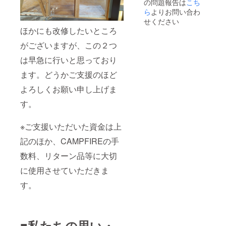
の問題報告は
こち
任意で
／野菜
スープ
（漬
袋（冷
引き上
の豆乳
／賞味
物）／
凍）…
ら
よりお問い合わ
げるこ
チャウ
期限は
消費期
味は7つ
せください
とがで
ダー／
製造日
限は製
からの
ほかにも改修したいところ
きま
豆と野
から約
造から
お楽し
す。
菜のバ
6ヵ月、
180日。
み ●あ
がございますが、この２つ
「上乗
スク風
商品に
・ハパ
きたこ
せ支援
スープ
よって
ライス
まち
は早急に行いと思っており
で応援
／薬膳
前後い
／消費
2kg（常
ます。どうかご支援のほど
しよ
風ジン
たしま
期限は
温） ●
う」の
ジャー
す。 ・
商品の
秋田牛
よろしくお願い申し上げま
欄があ
ポトフ
あきた
下部に
極上カ
ります
／鶏と
こまち
記載。
レー
す。
のでご
銀杏の
／発送
・パン
セット
検討い
ニンニ
予定日
ケーキ
200g×8
ただけ
ク薬膳
近くに
ミック
個（常
※ご支援いただいた資金は上
ますと
スー
精米。
ス／賞
温） ●
幸いで
プ の
賞味期
味期限
秋田牛
記のほか、CAMPFIREの手
す。 ※
いずれ
限は精
は製造
ロース
数料、リターン品等に大切
予定時
か。 ※
米から
から1
トビー
期より
支援金
約2ヵ
年。 ・
フ〈ブ
に使用させていただきま
前に届
額は支
月。 ・
ヘルス
ロッ
く場合
援者さ
秋田牛
ベジ
ク〉
す。
がござ
まが支
極上カ
スープ
ソース
いま
援を申
レー／
／賞味
付
す。詳
し込む
製造日
期限は
200g×2
しくは
際に、
より1年
製造日
個（冷
本文の
任意で
6ヶ月。
から約
凍） を
■私たちの思い・