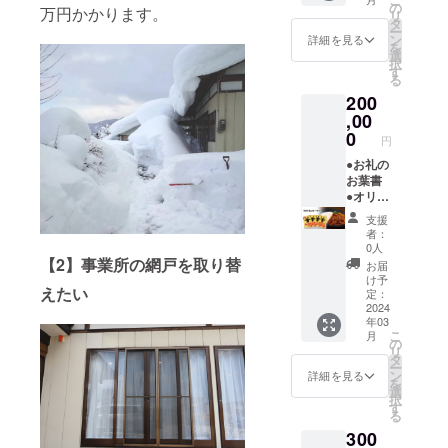
個（常
温） ●
限は製
の
支援金
がござ
万円かかります。
ル」を
リ
温） ●
いぶり
造から
タ
額は支
いま
ご覧く
ー
ヘルス
がっこ
180日。
ン
援者さ
詳細を見る
す。詳
ださ
を
ベジ
（スラ
・ハパ
選
まが支
しくは
い。
択
スープ
イス）
ライス
す
援を申
本文の
る
約180g
約
／消費
し込む
「■リ
200
味2種類
200g×1
期限は
際に、
ターン
×各1袋
個（常
,00
商品の
任意で
品と実
＝合計2
温） ●
下部に
0
引き上
施スケ
円
袋（冷
いぶり
記載。
げるこ
ジュー
凍）…
がっこ
●お礼の
・パン
とがで
ル」を
味は7つ
（ミニ2
お葉書
ケーキ
きま
ご覧く
からの
本入）
●オリジ
ミック
す。
ださ
お楽し
約
ナルク
ス／賞
「上乗
い。
支援
み ●あ
200g×1
リア
味期限
せ支援
者：
きたこ
個（常
ファイ
は製造
で応援
0人
まち
温） ●
ル 1枚
【2】事業所の網戸を取り替
から1
しよ
お届
2kg（常
ハパラ
●松前
年。 ・
う」の
け予
えたい
温） を
イス
がっこ
ヘルス
定：
欄があ
お送り
150g×3
200g×2
2024
ベジ
ります
年03
しま
個（常
個（常
スープ
のでご
こ
月
す。 ・
温） ●
温） ●
／賞味
の
検討い
リ
漬物
パン
いぶり
期限は
タ
ただけ
ー
（がっ
ケーキ
がっこ
製造日
ン
ますと
詳細を見る
を
こ）／
ミック
（スラ
から約
選
幸いで
択
消費期
ス（プ
イス）
6ヵ月、
す
す。 ※
る
限は製
レー
約
商品に
予定時
300
造から
ン）
200g×2
よって
期より