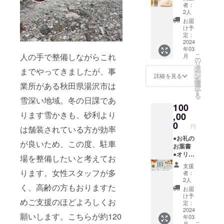
リア
温） ●
豆と野
援者さ
者：
す。
ファイ
パン
菜のバ
2人
まが支
「上乗
ル 1枚
ケーキ
スク風
援を申
お届
せ支援
●松前
ミック
スープ
け予
し込む
で応援
がっこ
ス（プ
定：
／薬膳
際に、
しよ
200g×1
2024
レー
風ジン
任意で
う」の
年03
個（常
ン）
ジャー
引き上
欄があ
人の手で整備しながらこれ
こ
月
温） ●
100g×1
の
ポトフ
げるこ
ります
リ
いぶり
個（常
タ
／鶏と
とがで
までやってきましたが、事
のでご
ー
がっこ
温） ●
ン
銀杏の
詳細を見る
きま
検討い
を
（スラ
ヘルス
選
ニンニ
業所がある秋田県湯沢市は
す。
ただけ
択
イス）
ベジ
す
ク薬膳
「上乗
ますと
る
約
雪深い地域。冬の日課であ
スープ
スー
せ支援
幸いで
100
200g×1
約180g
プ の
で応援
す。 ※
ります雪かきも、砂利より
個（常
,00
味1種類
いずれ
しよ
予定時
温） ●
×1袋
0
か。 ・
う」の
期より
円
は舗装されている方が効率
ハパラ
（冷
ベジ
欄があ
前に届
イス
●お礼の
凍）…
スープ
ります
く場合
が良いため、この度、駐車
150g×1
お葉書
味は7つ
／賞味
のでご
がござ
個（常
●オリジ
からの
期限は
場を整備したいと考えてお
検討い
いま
温） ●
ナルク
お楽し
製造日
ただけ
す。詳
支援
パン
リア
み をお
ります。女性スタッフが多
から約
ますと
者：
しくは
ケーキ
ファイ
送りし
6ヵ月、
2人
幸いで
本文の
く、高齢の方もおりますた
ミック
ル 1枚
ます。
商品に
す。 ※
お届
「■リ
ス（プ
●松前
・がっ
よって
け予
予定時
ターン
めご支援のほどよろしくお
レー
がっこ
こ（漬
定：
前後い
期より
品と実
ン）
200g×1
2024
物）／
たしま
前に届
施スケ
願いします。こちらが約120
年03
100g×2
個（常
消費期
す。 ※
く場合
ジュー
こ
月