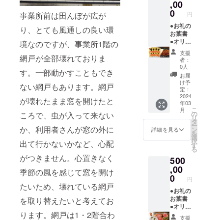
180日。
100g×2
個（常
,00
前後い
前に届
・ハパ
袋（常
温） ●
たしま
0
く場合
円
事業所前は田んぼが広が
ライス
温） ●
いぶり
す。 ヘ
がござ
／消費
ヘルス
がっこ
●お礼の
ルスベ
いま
り、とても風通しの良い環
期限は
ベジ
（ミニ2
お葉書
ジスー
す。詳
商品の
スープ
本入）
●オリジ
プの7つ
境なのですが、事業所1階の
しくは
下部に
約180g
約
ナルク
の
本文の
支援
記載。
味5種類
200g×2
リア
網戸が全部壊れておりま
味……
「■リ
者：
・パン
×各1袋
個（常
ファイ
魚介と
ターン
0人
す。一部動かすこともでき
ケーキ
＝合計5
温） ●
ル 1枚
野菜の
品と実
お届
ミック
袋（冷
秋田の
●松前
ブロス
施スケ
け予
ない網戸もあります。網戸
ス／賞
凍）…
極み
がっこ
スープ
定：
ジュー
味期限
味は7つ
芳醇
200g×2
2024
／野菜
ル」を
が壊れたまま窓を開けたと
年03
は製造
からの
いぶり
個（常
のグ
ご覧く
こ
月
から1
お楽し
がっ
温） ●
リーン
の
ださ
ころで、虫が入って来ない
リ
年。 ・
み ●あ
こ 約
いぶり
ポター
タ
い。
ー
ヘルス
きたこ
140g×2
がっこ
か、利用者さんが窓の外に
ジュ／
ン
詳細を見る
を
ベジ
まち
個（常
（スラ
野菜の
選
択
出て行かないかなど、心配
スープ
2kg（常
温） ●
イス）
トマト
す
る
／賞味
温） を
ハパラ
約
スープ
がつきません。心置きなく
500
期限は
お送り
イス
200g×2
／野菜
製造日
しま
150g×6
個（常
,00
の豆乳
季節の風を感じて窓を開け
から約
す。 ・
個（常
温） ●
チャウ
0
円
6ヵ月、
がっこ
温） ●
いぶり
ダー／
たいため、壊れている網戸
商品に
（漬
パン
がっこ
●お礼の
豆と野
よって
物）／
ケーキ
（ミニ2
お葉書
菜のバ
を取り替えたいと考えてお
前後い
消費期
ミック
本入）
●オリジ
スク風
ります。網戸は1・2階合わ
たしま
限は製
ス（プ
約
ナルク
スープ
支援