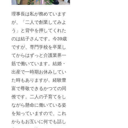
ますた
め複数
回に分
理事長は私が務めています
けてリ
ターン
が、「二人で創業してみよ
品が届
く場合
う」と背中を押してくれた
がござ
いま
のは結子さんです。今39歳
す。
ですが、専門学校を卒業し
詳しく
は本文
てからはずっと介護業界一
の「■リ
ターン
筋で働いています。結婚・
品と実
施スケ
出産で一時期お休みしてい
ジュー
ル」を
た時もありますが、経験豊
ご覧く
富で尊敬できるかつての同
ださ
い。
僚です。二人の子育てをし
ながら懸命に働いている姿
を知っていますので、これ
からもお互いに何でも話し