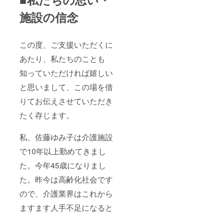
「■リ
引き上
別途商
6ヵ月、
お送り
ターン
げるこ
品ラベ
商品に
しま
施設の信念
品と実
とがで
ルに記
よって
す。 ・
施スケ
きま
載。 ヘ
前後い
がっこ
ジュー
す。
ルスベ
たしま
（漬
ル」を
「上乗
ジスー
す。 ・
物）／
この度、ご支援いただくに
ご覧く
せ支援
プの7つ
あきた
消費期
ださ
で応援
の
こまち
限は製
あたり、私たちのことも
い。
しよ
味……
／発送
造から
知っていただければ嬉しい
う」の
魚介と
予定日
180日。
欄があ
野菜の
近くに
・ハパ
と思いまして、この場を借
ります
ブロス
精米。
ライス
のでご
スープ
賞味期
／消費
りてお伝えさせていただき
検討い
／野菜
限は精
期限は
ただけ
のグ
米から
商品の
たく存じます。
ますと
リーン
約2ヵ
下部に
幸いで
ポター
月。 ・
記載。
す。 ※
ジュ／
秋田牛
・パン
私、佐藤ゆみ子は介護施設
予定時
野菜の
極上カ
ケーキ
期より
トマト
レー／
ミック
で10年以上勤めてきまし
前に届
スープ
製造日
ス／賞
た。今年45歳になりまし
く場合
／野菜
より1年
味期限
がござ
の豆乳
6ヶ月。
は製造
た。昨今は高齢化社会です
いま
チャウ
ヘルス
から1
す。詳
ダー／
ベジ
年。 ・
ので、介護業界はこれから
しくは
豆と野
スープ
ヘルス
本文の
菜のバ
の7つの
ベジ
ますます人手不足になると
「■リ
スク風
味……
スープ