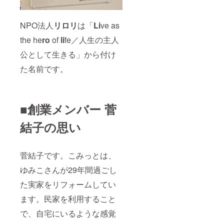
NPO法人
リロリ
は「
Li
ve as
the he
ro
of
li
fe／人生の主人
公として生きる」から付け
た名前です。
■創業メンバー 菅
結子の思い
菅結子です。こみっとは、
ゆみこさんが29年間過ごし
た実家をリフォームしてい
ます。民家を利用すること
で、自宅にいるような感覚