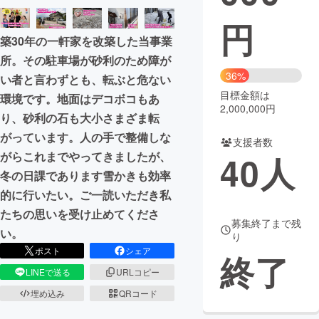
円
まちづくり・地域活性化
築30年の一軒家を改築した当事業
所。その駐車場が砂利のため障が
CAMPFIRE for Social Good
CAMPFIRE Creation
36%
い者と言わずとも、転ぶと危ない
CAMPFIREふるさと納税
machi-ya
コミュニティ
目標金額は
環境です。地面はデコボコもあ
2,000,000円
り、砂利の石も大小さまざま転
がっています。人の手で整備しな
支援者数
がらこれまでやってきましたが、
40
人
冬の日課であります雪かきも効率
的に行いたい。ご一読いただき私
たちの思いを受け止めてくださ
募集終了まで残
い。
り
ポスト
シェア
終了
LINEで送る
URLコピー
埋め込み
QRコード