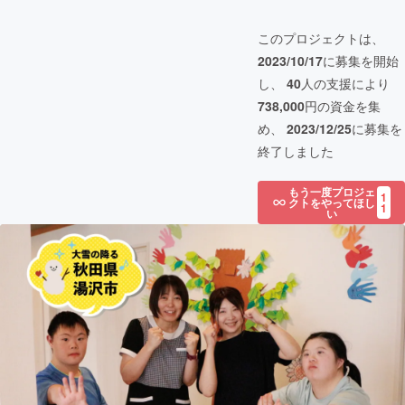
このプロジェクトは、
2023/10/17
に募集を開始
し、
40
人の支援により
738,000
円の資金を集
め、
2023/12/25
に募集を
終了しました
もう一度プロジェ
1
クトをやってほし
1
い