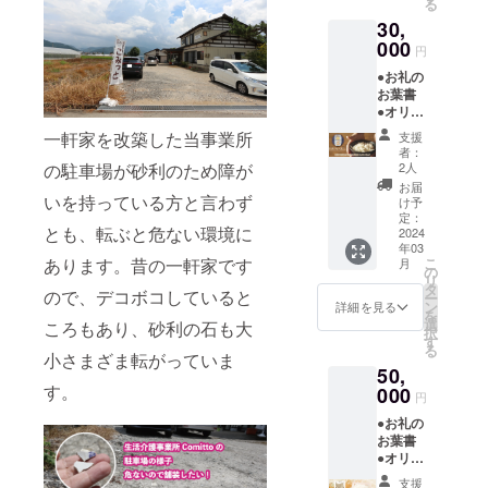
る
＝合計2
温） を
プ の
ジュー
30,
袋（冷
お送り
いずれ
ル」を
凍）味
000
しま
か。 ・
ご覧く
円
は7つか
す。 ・
ヘルス
ださ
●お礼の
らのお
がっこ
ベジ
い。
お葉書
楽し
（漬
スープ
●オリジ
み！ を
物）／
／賞味
ナルク
お送り
消費期
期限は
一軒家を改築した当事業所
支援
リア
しま
限は製
製造日
者：
ファイ
す。 7
の駐車場が砂利のため障が
造から
2人
から約
ル 1枚
つの
180日。
6ヵ月、
お届
●松前
いを持っている方と言わず
味……
・ハパ
け予
商品に
がっこ
魚介と
定：
ライス
よって
とも、転ぶと危ない環境に
200g×1
2024
野菜の
／消費
前後い
年03
個（常
ブロス
期限は
たしま
あります。昔の一軒家です
こ
月
温） ●
スープ
の
商品の
す。 ※
リ
いぶり
／野菜
タ
下部に
支援金
ので、デコボコしていると
ー
がっこ
のグ
ン
記載。
詳細を見る
額は支
を
（スラ
リーン
選
・パン
ころもあり、砂利の石も大
援者さ
択
イス）
ポター
す
ケーキ
まが支
る
約
小さまざま転がっていま
ジュ／
ミック
援を申
50,
200g×1
野菜の
ス／賞
し込む
す。
個（常
000
トマト
味期限
際に、
円
温） ●
スープ
は製造
任意で
●お礼の
ハパラ
／野菜
から1
引き上
お葉書
イス
の豆乳
年。 ※
げるこ
●オリジ
150g×1
チャウ
支援金
とがで
ナルク
個（常
ダー／
額は支
きま
支援