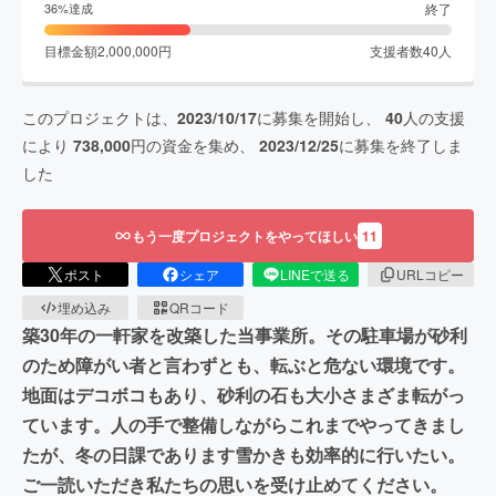
終了
36
%達成
目標金額
2,000,000
円
支援者数
40
人
このプロジェクトは、
2023/10/17
に募集を開始し、
40
人の支援
により
738,000
円の資金を集め、
2023/12/25
に募集を終了しま
した
もう一度プロジェクトをやってほしい
11
ポスト
シェア
LINEで送る
URLコピー
埋め込み
QRコード
築30年の一軒家を改築した当事業所。その駐車場が砂利
のため障がい者と言わずとも、転ぶと危ない環境です。
地面はデコボコもあり、砂利の石も大小さまざま転がっ
ています。人の手で整備しながらこれまでやってきまし
たが、冬の日課であります雪かきも効率的に行いたい。
ご一読いただき私たちの思いを受け止めてください。