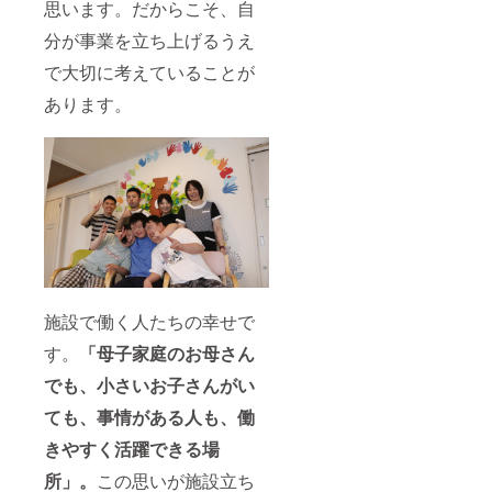
ターン
スープ
魚介と
／賞味
思います。だからこそ、自
品と実
／薬膳
野菜の
期限は
分が事業を立ち上げるうえ
施スケ
風ジン
ブロス
製造日
ジュー
ジャー
スープ
から約
で大切に考えていることが
ル」を
ポトフ
／野菜
6ヵ月、
ご覧く
／鶏と
のグ
商品に
あります。
ださ
銀杏の
リーン
よって
い。
ニンニ
ポター
前後い
ク薬膳
ジュ／
たしま
スー
野菜の
す。 ・
プ の
トマト
あきた
いずれ
スープ
こまち
か。 ※
／野菜
／発送
予定時
の豆乳
予定日
期より
チャウ
近くに
前に届
ダー／
精米。
く場合
豆と野
賞味期
がござ
菜のバ
限は精
施設で働く人たちの幸せで
いま
スク風
米から
す。※冷
スープ
約2ヵ
す。
「母子家庭のお母さん
凍品な
／薬膳
月。 ・
どは製
風ジン
秋田牛
でも、小さいお子さんがい
造元か
ジャー
極上カ
ら発送
ポトフ
レー／
ても、事情がある人も、働
になり
／鶏と
製造日
ますた
銀杏の
より1年
きやすく活躍できる場
め複数
ニンニ
6ヶ月。
所」。
この思いが施設立ち
回に分
ク薬膳
・秋田