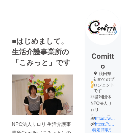
■はじめまして。
生活介護事業所の
Comitt
「こみっと」です
o
秋田県
初めてのプ
ロジェクト
です
非営利団体
NPO法人リ
ロリ
Comitto-こ
https://www.instagram.com/comitto24/
みっと- は
NPO法人リロリ 生活介護事
https://r.goope.jp/comitto/
秋田県湯沢
特定商取引
業所Comitto（こみっと）の