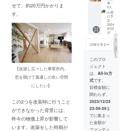
す。 ・
造から
レーン3
200g×2
リア
／薬膳
者：
せて、約20万円かかりま
あきた
180日。
袋／イ
個（常
ファイ
風ジン
0人
こまち
・ハパ
チゴ3
温） ●
ル 1枚
ジャー
お届
す。
／発送
ライス
袋）
秋田の
●松前
ポトフ
け予
予定日
／消費
100g×6
極み
がっこ
／鶏と
定：
近くに
期限は
袋（常
芳醇
200g×2
2024
銀杏の
年03
精米。
商品の
温） ●
いぶり
個（常
ニンニ
こ
月
賞味期
下部に
ヘルス
がっ
温） ●
ク薬膳
の
リ
限は精
記載。
ベジ
こ 約
いぶり
スー
タ
ー
米から
・パン
スープ
140g×2
がっこ
プ の
ン
詳細を見る
を
約2ヵ
ケーキ
約180g
個（常
（スラ
いずれ
選
択
月。 ヘ
／賞味
味5種類
温） ●
イス）
か。 ※
す
る
ルスベ
期限は
×各1袋
ハパラ
約
支援金
このプロ
ジスー
製造か
＝合計5
イス
200g×2
額は支
ジェクト
プの7つ
ら1年。
袋（冷
150g×2
個（常
援者さ
【改築し広々した事業所内。
の
・ヘル
凍）…
4個（常
温） ●
まが支
は、
All-In方
味……
スベジ
味は7つ
温） ●
いぶり
窓を開けて風通しの良い空間
援を申
式
です。
魚介と
スープ
からの
パン
がっこ
し込む
にしたい】
野菜の
／賞味
お楽し
ケーキ
（ミニ2
際に、
目標金額に
ブロス
期限は
み ●あ
ミック
本入）
任意で
関わらず、
スープ
製造日
きたこ
ス（プ
約
引き上
／野菜
から約
まち
レーン3
200g×2
げるこ
この2つを改装時に行うこと
2023/12/25
のグ
6ヵ月、
2kg（常
袋／イ
個（常
とがで
23:59:59
ま
リーン
商品に
温） ●
チゴ3
温） ●
ができなかった背景には、
きま
ポター
よって
秋田牛
袋）
秋田の
す。
でに集まっ
昨今の物価上昇が影響して
ジュ／
前後い
極上カ
100g×6
極み
「上乗
た金額が
野菜の
たしま
レー
袋（常
芳醇
せ支援
います。改築をした時期が
トマト
す。 ・
セット
温） ●
いぶり
で応援
ファンディ