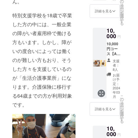
す。
ん。
の
リ
額は支
タ
ー
援者さ
ン
詳細を見る
を
特別支援学校を18歳で卒業
まが支
選
択
援を申
す
る
した方の中には、一般企業
し込む
10,
際に、
の障がい者雇用枠で働ける
任意で
000
円
引き上
方もいます。しかし、障が
10,000
げるこ
円コー
とがで
いの度合いによっては働く
ス【A】
きま
●お礼の
す。
のが難しい方もおり、そう
支援
お葉書
「上乗
者：
した方々を支援しているの
●オリジ
せ支援
8人
ナルク
で応援
お届
が「生活介護事業所」にな
リア
しよ
け予
ファイ
う」の
定：
ります。介護保険に移行す
ル1枚 ●
2024
欄があ
年03
松前
ります
る64歳までの方が利用対象
こ
月
がっこ
のでご
の
リ
200g×1
検討い
タ
です。
ー
個（常
ただけ
ン
詳細を見る
を
温） ●
ますと
選
択
ハパラ
幸いで
す
る
イス
す。 ※
10,
150g×1
予定時
個（常
000
期より
円
温） を
前に届