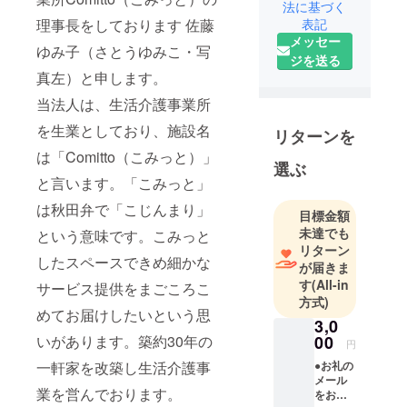
法に基づく
市に令和４
表記
理事長をしております 佐藤
年４月オー
メッセー
プンの生活
ゆみ子（さとうゆみこ・写
ジを送る
介護事業所
真左）と申します。
です。ひと
当法人は、生活介護事業所
り一人が人
生の主人公
を生業としており、施設名
リターンを
としてあな
は「Comitto（こみっと）」
選ぶ
たらしい人
と言います。「こみっと」
生を。
地域に根付
は秋田弁で「こじんまり」
目標金額
き、たくさ
未達でも
という意味です。こみっと
んの方に愛
リターン
したスペースできめ細かな
が届きま
される場所
す
(All-in
サービス提供をまごころこ
を目指して
方式)
います。ど
めてお届けしたいという思
3,0
うぞよろし
00
いがあります。築約30年の
円
くお願い致
●お礼の
一軒家を改築し生活介護事
します。
メール
業を営んでおります。
をお送