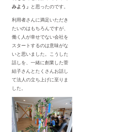
の「■リ
豆と野
みよう」
と思ったのです。
ターン
菜のバ
品と実
スク風
施スケ
スープ
利用者さんに満足いただき
ジュー
／薬膳
ル」を
風ジン
たいのはもちろんですが、
ご覧く
ジャー
ださ
ポトフ
働く人が幸せでない会社を
い。
／鶏と
銀杏の
スタートするのは意味がな
ニンニ
いと思いました。こうした
ク薬膳
スー
話しを、一緒に創業した菅
プ の
いずれ
結子さんとたくさんお話し
か。 ※
予定時
て法人の立ち上げに至りま
期より
前に届
した。
く場合
がござ
いま
す。※冷
凍品な
どは製
造元か
ら発送
になり