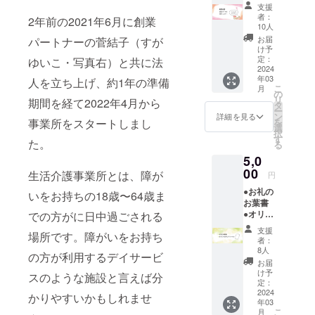
りいた
支援
しま
者：
2年前の2021年6月に創業
す。 ※
10人
支援金
お届
パートナーの菅結子（すが
額は支
け予
援者さ
定：
ゆいこ・写真右）と共に法
まが支
2024
年03
援を申
人を立ち上げ、約1年の準備
こ
月
し込む
の
リ
期間を経て2022年4月から
際に、
タ
ー
任意で
ン
詳細を見る
を
事業所をスタートしまし
引き上
選
択
げるこ
す
た。
る
とがで
5,0
きま
す。
00
生活介護事業所とは、障が
円
「上乗
●お礼の
せ支援
いをお持ちの18歳〜64歳ま
お葉書
で応援
●オリジ
での方がに日中過ごされる
しよ
ナルク
う」の
支援
場所です。障がいをお持ち
リア
欄があ
者：
ファイ
ります
8人
の方が利用するデイサービ
ル1枚
のでご
お届
をお送
検討い
け予
スのような施設と言えば分
りいた
ただけ
定：
しま
2024
ますと
かりやすいかもしれませ
年03
す。 ※
幸いで
こ
月
支援金