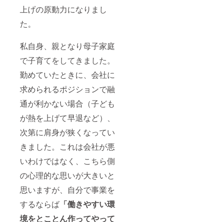
けてリ
スー
牛ロー
上げの原動力になりまし
ターン
プ の
スト
品が届
いずれ
ビーフ
た。
く場合
か。 ※
／加工
がござ
予定時
日より
いま
期より
３ヵ
私自身、親となり母子家庭
す。
前に届
月。 ヘ
詳しく
く場合
ルスベ
で子育てをしてきました。
は本文
がござ
ジスー
勤めていたときに、会社に
の「■リ
いま
プの7つ
ターン
す。※冷
の
求められるポジションで融
品と実
凍品な
味……
施スケ
どは製
魚介と
通が利かない場合（子ども
ジュー
造元か
野菜の
ル」を
ら発送
ブロス
が熱を上げて早退など）、
ご覧く
になり
スープ
ださ
ますた
／野菜
次第に肩身が狭くなってい
い。
め複数
のグ
回に分
リーン
きました。これは会社が悪
けてリ
ポター
いわけではなく、こちら側
ターン
ジュ／
品が届
野菜の
の心理的な思いが大きいと
く場合
トマト
がござ
スープ
思いますが、自分で事業を
いま
／野菜
す。
の豆乳
するならば
「働きやすい環
詳しく
チャウ
は本文
ダー／
境をとことん作ってやって