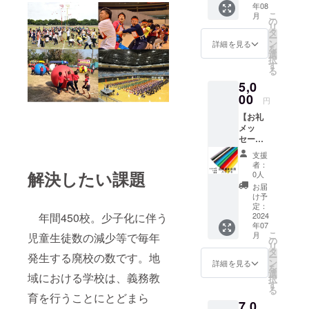
年08
ece君津
ひとり
き１台
こ
月
のス
まで、
の
の駐車
リ
タッフ
様々な
タ
スペー
ー
が収穫
方にお
ン
スが各
詳細を見る
を
した地
楽しみ
選
区画に
択
元の野
いただ
す
設けら
る
菜とお
けま
れてい
5,0
米をお
す！夜
ます。
送りい
00
の校舎
２台以
円
たしま
はライ
上でご
【お礼
す。
トアッ
利用の
メッ
セット
プし、
場合、
セージ
内容 ・
おしゃ
サイト
付きハ
お米2㎏
れなの
内にお
支援
チマキ
・季節
にどこ
車を停
者：
（1
解決したい課題
の野菜3
か懐か
0人
められ
枚）】
種（野
しい空
る場合
お届
送料込
菜の種
間で思
け予
は区画
お礼
類はお
定：
い出に
内にお
年間450校。少子化に伴う
メッ
2024
すすめ
残るこ
停め頂
年07
セージ
になり
と間違
いてOK
こ
月
児童生徒数の減少等で毎年
付きハ
ます）
の
いなし
です
リ
チマキ
約1㎏ ※
タ
です。
サイト
発生する廃校の数です。地
ー
をお送
苦手な
ン
≪サイ
詳細を見る
内に停
を
りしま
野菜が
選
トにつ
められ
域における学校は、義務教
択
す。色
ありま
す
いて≫
ない場
る
の指定
したら
育を行うことにとどまら
●広さ
合は駐
7,0
はでき
備考欄
サイト
車場（1