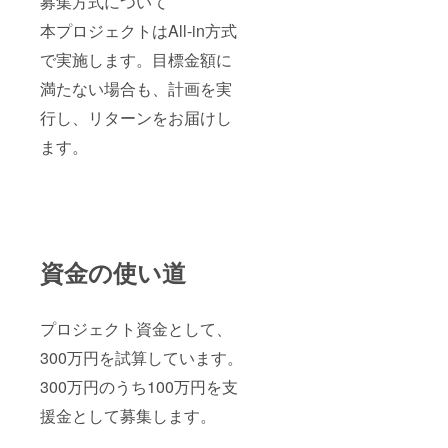
募集方式について
す。 ※
交通費
本プロジェクトはAll-in方式
は自己
負担と
で実施します。目標金額に
なりま
す。大
満たない場合も、計画を実
型バス
等
行し、リターンをお届けし
チャー
ます。
ターで
きます
（別途
料金）
※月～木
にご利
用いた
だけま
資金の使い道
す。金
土日、
祝日が
被る場
プロジェクト資金として、
合、別
途料金
300万円を試算しています。
をいた
300万円のうち100万円を支
だきま
す。
援金として募集します。