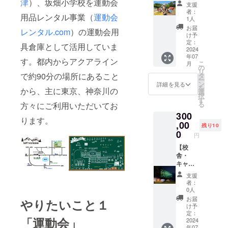
プサイ
らキャ
津
）、坂畑小学校を運動会
使われ
スタッ
支援
地元野
は自己
トをご
ンプ】
ている
フ1名が
者：
菜を提
用品レンタル事業（
運動会
負担と
利用い
キャン
玉入れ
サポー
1人
供）と
なりま
ただけ
プサイ
かごの
トして
お届
校庭
レンタル.com
）の運動会用
す。
ます。
トで1泊
1.5倍以
運営し
け予
キャン
※17時以
BBQ用
するた
上の高
定：
ます。
具倉庫として活用していま
プがで
降のプ
品、
めの手
2024
さで玉
ご家
きま
ログラ
年07
キャン
ぶら
入れが
族、ご
す。都内からアクアライン
す。 開
こ
月
ムは
プ用品
キャン
できる
の
友人と
催日：
リ
「お礼
はご持
プ1泊
で約90分の場所にあること
人気商
タ
遊ぶこ
2024年
ー
メッ
参くだ
セッ
品で
ン
とがで
詳細を見る
10月 開
を
セージ
から、主に東京、神奈川の
さい ※
ト。
す。
選
きます
催地：
択
付きは
最大100
セット
セット
す
・
〒292-
る
方々にご利用いただいてお
ちまき
名の運
内容 ・
内容は
3m/4m/
0532 千
＋BBQ
300
動会で
ミニ運
下記の
5m玉入
ります。
葉県君
キャン
す。100
動会 ・
,00
通り ・
れ ・綱
残り10
津市坂
プ付」
名以上
キャン
玉入れ
0
引き ・
円
畑２２
購入者
の場合
プサイ
カゴ
ムカデ
３−１
のみの
は、複
ト利用
【校
赤
競走 ・
参加と
数日程
・テン
舎・
(5m)×1
大玉転
キャ
なりま
に分け
ト、
キャン
台 ・玉
がし 有
ンピー
す。 ※
て開催
ター
プ場1日
入れカ
効期
支援
ス君津
宿泊場
しま
プ、
貸切】
ゴ 白
限：
者：
グラウ
所とし
す。
BBQグ
同窓
(5m)×1
2024年
0人
ンド
てキャ
リル
会、
台 ・玉
10月～
お届
やりたいこと１
（雨天
ンピー
セット
サーク
入れ
2025年
け予
時は体
ス君津
（食材
ル合
玉 赤
定：
9月
育館）
「運動会」
の
は含み
宿、動
2024
×100個
申込方
BBQ、
年07