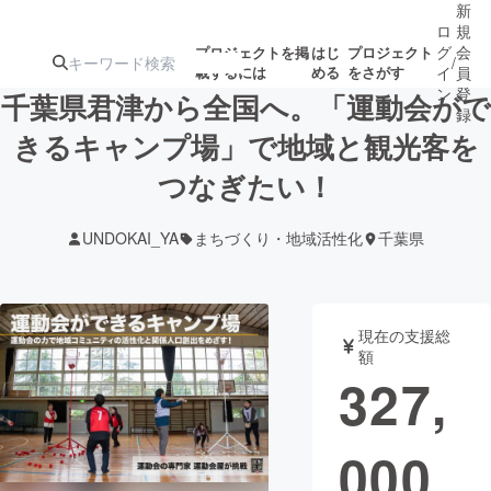
新
ロ
規
グ
会
プロジェクトを掲
はじ
プロジェクト
/
載するには
める
をさがす
イ
員
ン
登
千葉県君津から全国へ。「運動会がで
録
きるキャンプ場」で地域と観光客を
つなぎたい！
人気のプロ
注目のリ
注目の新着プロ
募集終了が近いプ
もうすぐ公開
ジェクト
ターン
ジェクト
ロジェクト
されます
UNDOKAI_YA
まちづくり・地域活性化
千葉県
アート・写真
音楽
現在の支援総
テクノロジー・ガジェット
ゲーム・サ
額
327,
映像・映画
書籍・雑誌
000
ビジネス・起業
チャレンジ