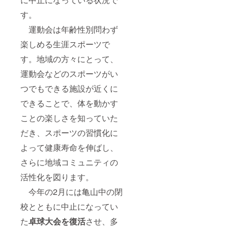
22:00
自由時
す。
間・就
寝 【2
運動会は年齢性別問わず
日目】
8:00 起
楽しめる生涯スポーツで
床
す。地域の方々にとって、
9:00
朝ごは
運動会などのスポーツがい
ん
10:00
つでもできる施設が近くに
片付け
後出発
できることで、体を動かす
12:00
君津観
ことの楽しさを知っていた
光（自
由時
だき、スポーツの習慣化に
間）
よって健康寿命を伸ばし、
14:00
都内着
さらに地域コミュニティの
【セッ
ト内
活性化を図ります。
容】 ・
キャン
今年の2月には亀山中の閉
プ場貸
切 ・
校とともに中止になってい
タープ
た
卓球大会を復活
させ、多
等一式