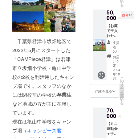
択
自己負
人前を
お送り
す
クーポ
ださ
申込方
る
担とな
ご提供
しま
ンコー
い。 ハ
法：支
りま
50,
しま
す。
ドをご
チマキ1
援者の
す。
残り10
す。
000
入力い
枚につ
円
方に
※17時以
セット
ただき
き参加
URLを
降のプ
【お庭
内容 ・
ご注文
資格は1
お送り
ログラ
で玉入
タープ
いただ
名です
します
ムは
れセッ
・ＢＢ
けま
（お子
プログ
「メッ
千葉県君津市坂畑地区で
ト】※レ
Ｑグリ
す。 返
様は1名
支援
ラム：
セージ
ンタル
ル、焚
送方
者：
まで同
13時
2022年5月にスタートした
付きは
品 運動
き火
0人
法：指
伴
～ 受
ちまき
会の定
台、
定の配
お届
可）。
「CAMPiece君津」は君津
付・集
＋BBQ
番、玉
薪、着
け予
送業者
グルー
合 14時
キャン
入れが
火剤 ・
定：
をご利
市立坂畑小学校・亀山中学
プで参
～ 運
プ付」
自宅の
2024
ＢＢＱ
用くだ
加する
動会 16
購入者
年10
庭など
食材
校の2校を利活用したキャン
さい 往
場合は
こ
時
月
のみの
ででき
（地元
の
復送
人数分
リ
閉会式
参加と
るセッ
プ場です。スタッフのなか
野菜、
タ
料：無
のハチ
ー
17時
なりま
トをお
地元の
ン
詳細を見る
料
マキを
を
～
には閉校前の学校の
卒業生
す。 ※
送りい
お肉屋
選
ご購入
択
BBQ 19
宿泊場
たしま
さんの
す
くださ
など地域の方が主に在籍し
る
時～
所とし
す。 玉
お肉）
い。 運
キャン
てキャ
70,
入れカ
≪ミニ
ています。
動会の
プファ
ンピー
ゴは自
000
運動会
円
あとは
イヤー
ス君津
社開発
につい
現在は亀山中学校をキャン
BBQ（
20時
の
【ミニ
の製品
て≫ お
地元の
～ 自
BBQ、
運動会
で、一
プ場（
キャンピース君
好きな
お肉屋
由時間
キャン
＋手ぶ
般的に
競技を
さん、
※交通費