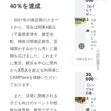
000
キャン
円
合 14時
グラム
スタッ
い ※掲
選択く
40％を達成
プがで
～ 運
は「お
【おう
フが実
載期間
ださ
きま
動会 16
礼メッ
ちで
際の運
2023年
い。 ハ
す。 開
時
セージ
ボッ
動会現
9月～
チマキ1
催日：
閉会
付きハ
チャ
場で着
2025年
2021年の南足柄のスター
枚につ
2024年
支援
式 ※
チマキ
セッ
用して
8月
き参加
者：
10月 開
交通費
＋BBQ
ト】※レ
トから、現在は関東4拠点
いるポ
0人
資格は1
催地：
は自己
キャン
ンタル
ロシャ
名です
お届
〒292-
負担と
プ体験
（千葉県君津市、横芝光
品 パラ
ツ
け予
（お子
0532 千
なりま
付」購
スポー
（黒）
定：
様は1名
葉県君
町、神奈川県南足柄市、茨
す。
入者が
ツで人
2024
とお礼
まで同
津市坂
※17時以
対象で
年12
気の
メッ
伴
畑２２
城県かすみがうら市）に展
こ
降の
月
す。 ※
ボッ
セージ
の
可）。
３−１
リ
BBQ＋
最大100
チャ
付きハ
タ
開を広げました。これまで
グルー
ー
キャン
名の運
ボール
チマキ
ン
詳細を見る
プで参
キャ
を
ププロ
動会で
セット
をお送
に東京、横浜を中心に県外
選
加する
ンピー
択
グラム
す。100
をお送
りしま
す
場合は
ス君津
る
は「お
名以上
から
3万人
を超える利用者に
りいた
す。 ポ
人数分
グラウ
礼メッ
の場合
30,
しま
ロシャ
のハチ
ンド
セージ
CAMPieceを体験いただい
は、複
す。 日
000
ツ：UV
マキを
円
（雨天
付きハ
数日程
本ボッ
カッ
ご購入
時は体
ております。
チマキ
に分け
【シン
チャ協
ト・吸
くださ
育館）
＋BBQ
て開催
プルに
会公認
汗速乾
い。 運
申込方
キャン
しま
応援
球でや
ドライ
動会の
また、活発に開催される
法：支
プ体験
す。
（ス
わらか
メッ
あとは
支援
援者の
付」購
テッ
仕様で
シュ サ
子ども向けのイベントや校
者：
BBQ（
方に
入者が
カー
す 内
イズ：S
0人
地元の
URLを
対象で
付）】
容：
庭や体育館、教室で子ども
～LLサ
お届
お肉屋