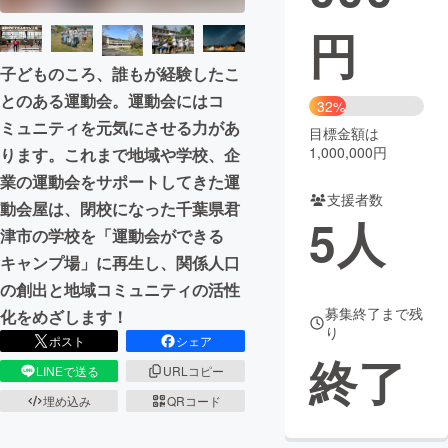
円
まちづくり・地域活性化
子どものころ、誰もが経験したこ
とのある運動会。運動会にはコ
CAMPFIRE for Social Good
CAMPFIRE Creation
32%
ミュニティを元気にさせる力があ
CAMPFIREふるさと納税
machi-ya
コミュニティ
目標金額は
1,000,000円
ります。これまで地域や学校、企
業の運動会をサポートしてきた運
支援者数
動会屋は、閉校になった千葉県君
5
人
津市の学校を「運動会ができる
キャンプ場」に再生し、関係人口
の創出と地域コミュニティの活性
募集終了まで残
化をめざします！
り
ポスト
シェア
終了
LINEで送る
URLコピー
埋め込み
QRコード