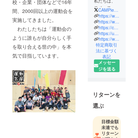
私たちは、
校・企業・団体などで16年
スペースマ
CAMPieceKimitsu
間、2000回以上の運動会を
ンシップに
https://www.undokai.co.jp/
実施してきました。
のっとり、
https://www.udkya.com/
https://campiece.com/
わたしたちは「運動会の
https://udkrent.com/
運動会の価
ように誰もが自分らしく手
https://www.instagram.com/campiecekimitsu/
値と潜在性
特定商取引
を取り合える世の中」を本
を追求し続
法に基づく
け、
気で目指しています。
表記
メッセー
運動会の先
ジを送る
にある未来
への可能性
にチャレン
リターンを
ジし、
選ぶ
運動会のよ
うにワクワ
目標金額
クする毎日
未達でも
を目指し、
リターン