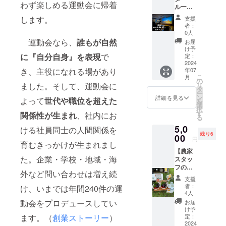
わず楽しめる運動会に帰着
ルーム
人数に
付キャ
つい
します。
支援
ンプ】
て》 利
者：
学校の
用人数
0人
視聴覚
は4人ま
運動会なら、
誰もが自然
お届
室をリ
でとさ
け予
ノベー
に『自分自身』を表現
で
せてい
定：
ショ
2024
ただき
き、主役になれる場があり
年07
ン！200
ます。
こ
月
インチ
ご協力
の
ました。そして、運動会に
リ
のプロ
のほど
タ
ー
ジェク
よろし
ン
詳細を見る
よって
世代や職位を超えた
を
タース
くお願
選
択
クリー
い致し
す
関係性が生まれ
、社内にお
る
ンと12
ます。
5,0
インチ
ける社員同士の人間関係を
≪サイ
残り6
スピー
00
トにつ
円
育むきっかけが生まれまし
カー4台
いて≫
【農家
による
●広さ
た。企業・学校・地域・海
スタッ
大迫力
サイト
フのお
の映画
スペー
外など問い合わせは増え続
米と野
コンテ
ス(10ｍ
支援
菜セッ
ンツを3
×11ｍ以
者：
け、いまでは年間240件の運
ト】送
時間貸
上) ≪車
4人
料込 農
切！家
両につ
動会をプロデュースしてい
お届
家でも
族、
いて≫
け予
ある
ます。（
創業ストーリー
）
カップ
定：
１サイ
CAMPi
2024
ル、お
トにつ