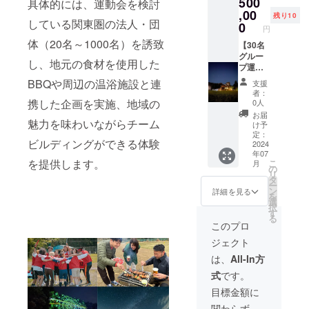
500
１サイ
さい。
ポート
具体的には、運動会を検討
2024年
負担と
トにつ
有効期
内容 企
,00
10月～
残り10
なりま
している関東圏の法人・団
き１台
限：
画：プ
2025年
0
円
す。
の駐車
2024年
ログラ
9月 レ
※17時以
体（20名～1000名）を誘致
スペー
10月～
ム、開
【30名
ンタル
降のプ
スが各
2025年
閉会式
グルー
期間：1
し、地元の食材を使用した
ログラ
区画に
9月（土
の演出
プ運動
週間
ムは
設けら
日祝を
運営：
会＋
（有効
BBQや周辺の温浴施設と連
支援
「お礼
れてい
除く）
テント
BBQ＋
期限の
者：
メッ
ます。
※交通費
やト
キャン
期間か
携した企画を実施、地域の
0人
セージ
２台以
は自己
ラッ
プチ
らお選
お届
付きは
魅力を味わいながらチーム
上でご
負担と
ク、応
ケッ
びくだ
け予
ちまき
利用の
なりま
援席の
ト】 企
さい）
定：
＋BBQ
ビルディングができる体験
場合、
す。大
設営、
業や学
2024
注文方
キャン
年07
サイト
型バス
競技の
校、
法：弊
を提供します。
プ付」
こ
月
内にお
等
審判
サーク
社サイ
の
購入者
リ
車を停
チャー
※21名以
ルなど
ト「運
タ
のみの
ー
められ
ターで
上で参
グルー
動会レ
ン
詳細を見る
参加と
を
る場合
きます
加の場
プでの
ンタ
選
なりま
択
は区画
（別途
合は、1
運動会
ル.com
す
す。 ※
る
内にお
料金）
名追加
を開催
」より
このプロ
宿泊場
停め頂
※月～木
につき1
しま
クーポ
所とし
ジェクト
いてOK
にご利
万円費
す！ 地
ンコー
てキャ
です
用いた
用がか
元の食
ドをご
は、
All-In方
ンピー
サイト
だけま
かりま
材を使
入力い
ス君津
式
です。
内に停
す。金
す ※飲
用した
ただき
の
められ
土日、
食、宿
BBQや
ご注文
目標金額に
BBQ、
ない場
祝日が
泊を伴
周辺の
いただ
キャン
関わらず、