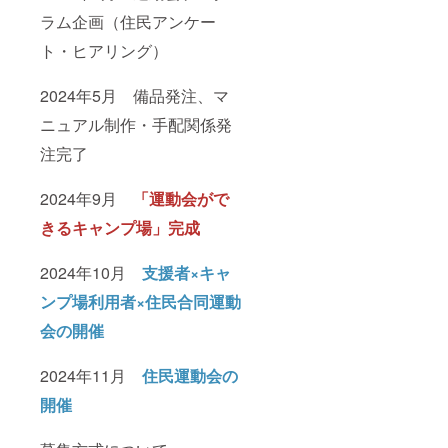
ファイ
ヤー ・
ラム企画（住民アンケー
二日目
ト・ヒアリング）
朝食
※21名以
上のご
2024年5月 備品発注、マ
利用は
別途お
ニュアル制作・手配関係発
見積り
させて
注完了
いただ
きま
す。 ※
2024年9月
「運動会がで
利用期
きるキャンプ場」完成
間：
2024年
10月～
2024年10月
支援者×
キャ
2025年
12月 ※
ンプ場利用者×住民合同運動
運動会
は4チー
会の開催
ム、
BBQ、
キャン
2024年11月
住民運動会の
プは4名
1組を想
開催
定して
いま