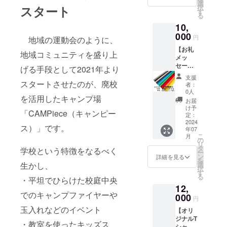
るため
ハチマ
選
域住民
津市坂
スタート
択
の資金
キの色
す
の合同
畑２２
る
に使わ
の指定
大運動
３−１
10,
せてい
はでき
会」の
ただき
000
ませ
参加資
キャ
円
地域の運動会のように、
ます。
ん。 ハ
格がつ
ンピー
【お礼
支援い
チマキ
いてい
地域コミュニティを盛り上
ス君津
メッ
ただい
には
ます。
グラウ
セージ
た方に
2024年
げる手段として2021年より
参加し
ンド
＋BBQ
はお礼
10月に
ない場
（雨天
支援
キャン
スタートさせたのが、廃校
メッ
開催す
合は
者：
時は体
プ付は
セージ
る「支
0人
「参加
育館）
を活用したキャンプ場
ちまき
をメー
援者×
しな
お届
申込方
（1
ルでお
キャン
け予
い」を
法：支
「CAMPiece（キャンピー
枚）】
送りし
定：
プ場利
選択く
援者の
お礼
2024
ます。
用者×地
ださ
方に
ス）」です。
年07
メッ
域住民
い。 ハ
URLを
こ
月
セージ
の
の合同
チマキ1
お送り
リ
付きハ
タ
大運動
学校という特徴をなるべく
枚につ
します
ー
チマキ
ン
会」の
詳細を見る
き参加
プログ
を
をお送
生かし、
選
参加資
資格は1
ラム：
択
りしま
す
格がつ
名です
13時
る
・平坦でひらけた校庭中央
す。色
いてい
（お子
～ 受
12,
の指定
ます。
様は1名
付・集
でのキャンプファイヤーや
はでき
000
参加し
まで同
円
合 14時
ませ
ない場
伴
～ 運
玉入れなどのイベント
【オリ
ん。 ハ
合は
可）。
動会 16
ジナルT
チマキ
「参加
グルー
・教室を使ったキッズス
時
シャツ