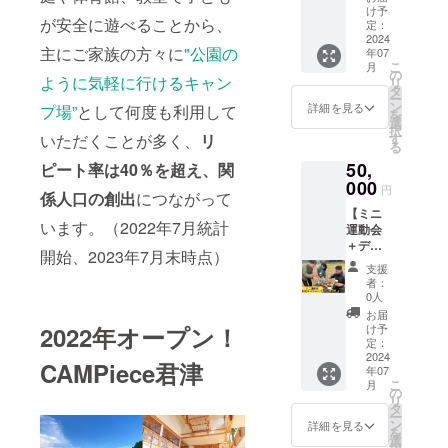
お送り
す。 ※
運動会
ジャッ
イズ
け予
さん、
します
最大100
が安全に遊べることから、
屋の活
クボー
定：
（男女
地元野
プログ
名の運
動その
2024
ル×1
兼用）
菜を提
ラム：
主にご家族の方々に
"公園の
動会で
年07
ものを
赤・青
ハチマ
供）と
13時
こ
月
す。100
応援す
ボール
の
キには
校庭
ように気軽に行けるキャン
～ 受
リ
名以上
る3万円
×6 有効
タ
2024年
キャン
付・集
ー
の場合
コー
期限：
ン
10月に
詳細を見る
プ場”
として何度も利用して
プがで
合 14時
を
は、複
ス。プ
2024年
選
開催す
きま
～ 運
択
数日程
ロジェ
10月～
す
いただくことが多く、
リ
る「支
す。 開
動会 16
る
に分け
クトを
2025年
援者×
催日：
時
て開催
50,
成功す
ピート率は40％を超え、
関
9月 レ
キャン
2024年
閉会式
しま
るため
000
ンタル
プ場利
円
10月 開
17時
係人口の創出
につながって
す。
の資金
期間：1
用者×地
催地：
～
【ミニ
に使わ
週間
域住民
〒292-
BBQ 19
います。（2022年7月統計
運動会
せてい
（有効
の合同
0532 千
時～
＋デイ
ただき
期限の
大運動
開始、2023年7月末時点）
葉県君
キャン
キャン
ます。
期間か
会」の
支援
津市坂
プファ
プ
支援い
らお選
参加資
者：
畑２２
イヤー
BBQ】
ただい
びくだ
0人
格がつ
３−１
20時
お好き
た方に
さい）
いてい
お届
～ 自
な競技2
はお礼
注文方
け予
2022年オープン！
ます。
キャ
由時間
競技の
メッ
定：
法：弊
参加し
ンピー
翌10
運営と
2024
セージ
社サイ
ない場
CAMPiece君津
ス君津
時
年07
地元食
とキャ
ト「運
合は
グラウ
こ
チェッ
月
材を中
ンピー
の
動会レ
「参加
ンド
リ
クアウ
心とし
ス君津
タ
ンタ
しな
（雨天
ー
ト ※交
たBBQ
ステッ
ン
ル.com
詳細を見る
い」を
時は体
を
通費は
セット4
カーを
選
」より
選択く
育館）