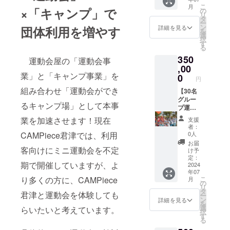
ませ
画撮影
＋予備
法：支
こ
月
キャン
ん） ・
(MV,映
×「キャンプ」で
(1～3
の
援者の
リ
プサイ
寝袋
画,テレ
個) ・玉
タ
方に
ー
トをご
（人数
ビ番組,
入れ
ン
詳細を見る
団体利用を増やす
URLを
を
利用い
分） チ
動画配
玉 白
選
お送り
択
ただけ
ケット1
信等）
×100個
す
します
る
ます。
枚につ
など
＋予備
プログ
BBQ用
350
き4名ま
色々な
(1～3
運動会屋の「運動会事
ラム：
品、
で適用
使い方
,00
個) 途中
13時
キャン
業」と「キャンプ事業」を
できま
でお楽
のネジ
0
円
～ 受
プ用品
す。 有
しみく
を留め
付・集
組み合わせ「運動会ができ
はご持
効期
ださ
【30名
ること
合 14時
参くだ
限：
い。ど
グルー
で3m、
るキャンプ場」として本事
～ 運
さい ※
2024年
んなイ
プ運動
4mでも
動会 16
最大100
10月～
ベント
会開催
使用可
業を加速させます！現在
支援
時
名の運
2025年
も大成
チケッ
能で
者：
閉会式
動会で
9月 ≪
功間違
ト】 運
す。安
CAMPiece君津では、利用
0人
17時
す。100
サイト
いな
動会の
全を確
お届
～
名以上
につい
し！ 備
企画か
客向けにミニ運動会を不定
保する
け予
BBQ 19
の場合
て≫ ●
考欄に
ら当日
ため、
定：
時～
期で開催していますが、よ
は、複
広さ サ
グルー
の運営
2024
必ず2人
キャン
数日程
年07
イトス
プ名と
まで、
以上で
プファ
り多くの方に、CAMPiece
こ
月
に分け
ペース
開催し
運動会
組み立
の
イヤー
リ
て開催
(10ｍ
たい時
屋がフ
ててく
タ
君津と運動会を体験しても
20時
ー
しま
×11ｍ以
期、使
ルサ
ださ
ン
詳細を見る
～ 自
を
す。
上) ≪車
用用途
ポート
い。 有
選
らいたいと考えています。
由時間
択
両につ
をご記
しま
効期
す
※交通費
る
いて≫
入くだ
す！ サ
限：
は自己