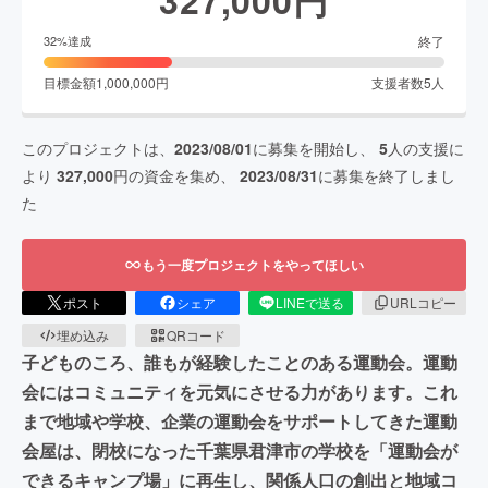
終了
32
%達成
目標金額
1,000,000
円
支援者数
5
人
このプロジェクトは、
2023/08/01
に募集を開始し、
5
人の支援に
より
327,000
円の資金を集め、
2023/08/31
に募集を終了しまし
た
もう一度プロジェクトをやってほしい
ポスト
シェア
LINEで送る
URLコピー
埋め込み
QRコード
子どものころ、誰もが経験したことのある運動会。運動
会にはコミュニティを元気にさせる力があります。これ
まで地域や学校、企業の運動会をサポートしてきた運動
会屋は、閉校になった千葉県君津市の学校を「運動会が
できるキャンプ場」に再生し、関係人口の創出と地域コ