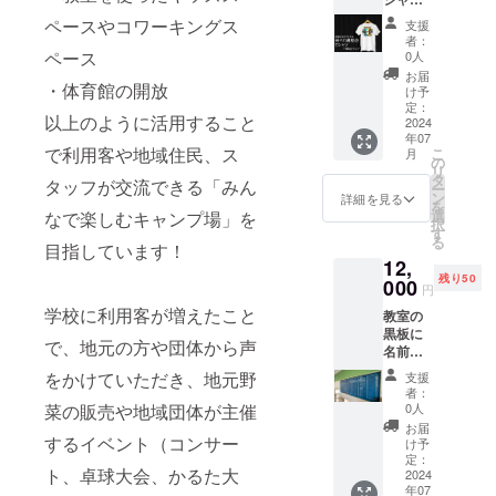
には
しな
プで参
閉会
（1枚）
2024年
ペースやコワーキングス
い」を
加する
支援
式 ※
＋お礼
10月に
選択く
者：
場合は
交通費
メッ
開催す
ペース
0人
ださ
人数分
は自己
セージ
る「支
い。 ハ
お届
のハチ
負担と
・体育館の開放
付きハ
援者×
け予
チマキ1
マキを
なりま
チマキ
キャン
定：
枚につ
ご購入
す。
以上のように活用すること
＋BBQ
2024
プ場利
き参加
くださ
※17時以
年07
キャン
用者×地
資格は1
い。 開
で利用客や地域住民、ス
降の
こ
月
プ付】
域住民
の
名です
催日：
BBQ＋
リ
神々の
の合同
タ
（お子
タッフが交流できる「みん
2024年
キャン
ー
運動会
大運動
ン
詳細を見る
様は1名
10月 開
ププロ
を
シリー
会」の
選
なで楽しむキャンプ場」を
まで同
催地：
グラム
択
ズ第一
参加資
す
伴
〒292-
は「お
る
弾。 風
目指しています！
格がつ
可）。
0532 千
礼メッ
12,
神雷神
いてい
グルー
葉県君
セージ
残り50
が綱引
000
ます。
プで参
円
津市坂
付きハ
きして
参加し
加する
畑２２
チマキ
学校に利用客が増えたこと
教室の
いるT
ない場
場合は
３−１
＋BBQ
黒板に
シャツ
合は
人数分
で、地元の方や団体から声
キャン
名前
ととお
「参加
のハチ
キャ
プ体験
（ニッ
礼メッ
しな
をかけていただき、地元野
マキを
支援
ンピー
付」購
クネー
セージ
い」を
者：
ご購入
ス君津
入者が
ム）と
付きハ
菜の販売や地域団体が主催
選択く
0人
くださ
グラウ
対象で
メッ
チマキ
ださ
お届
い。 開
ンド
す。 ※
セージ
するイベント（コンサー
をお送
い。 ハ
け予
催日：
（雨天
最大100
を掲載
りしま
定：
チマキ1
2024年
時は体
名の運
ト、卓球大会、かるた大
しま
2024
す。 サ
枚につ
10月 開
育館）
動会で
年07
す。
イズ：S