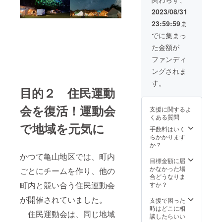
合は駐
被る場
う場合
温浴施
けま
プサイ
車場（1
合、別
別途料
設と連
す。 返
2023/08/31
トをご
台1,000
途料金
金を頂
携した
送方
利用い
23:59:59
ま
円）に
をいた
戴致し
企画も
法：指
ただけ
停めて
だきま
ます ※
ご用
定の配
でに集まっ
ます。
くださ
す。
最大100
意。地
送業者
BBQ用
た金額が
い。 ≪
名まで
域の魅
をご利
品、
ミニ運
の開催
力を味
用くだ
ファンディ
キャン
動会に
に対応
わいな
さい 往
プ用品
ングされま
ついて
いたし
がら
復送
はご持
≫ お好
ます 有
チーム
料：無
す。
参くだ
きな競
効期
ビル
目的２ 住民運動
料 ※近
さい ※
技をス
限：
ディン
所の公
最大100
タッフ1
2024年
グがで
園で使
会を復活！運動会
名の運
支援に関するよ
名がサ
10月～
きる体
用する
動会で
くある質問
ポート
2025年
験を提
際は、
で地域を元気に
す。100
して運
9月（土
供しま
公園の
手数料はいく
名以上
営しま
日祝を
す！ 備
利用規
らかかります
の場合
す。 ご
除く）
考欄に
約をご
か？
は、複
家族、
備考欄
グルー
確認く
かつて亀山地区では、町内
数日程
ご友人
にグ
プ名と
ださ
目標金額に届
に分け
と遊ぶ
ループ
開催し
い。
かなかった場
ごとにチームを作り、他の
て開催
ことが
名と開
たい時
【商品
合どうなりま
しま
できま
催した
期を記
町内と競い合う住民運動会
詳細】
すか？
す。
す ・
い時期
入くだ
メー
が開催されていました。
3m/4m/
を記入
さい。
カー名 :
支援で困った
5m玉入
くださ
【1日
自社開
時はどこに相
住民運動会は、同じ地域
れ ・綱
い
目】
発 色 :
談したらいい