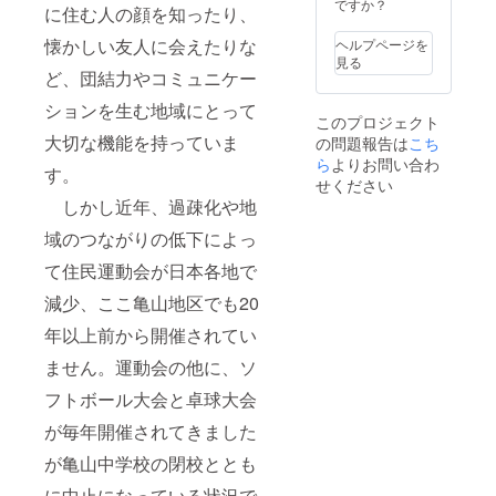
引き ・
13:00
赤・白
ですか？
に住む人の顔を知ったり、
ムカデ
都内発
材質 :
競走 ・
14:30
アルミ
懐かしい友人に会えたりな
ヘルプページを
大玉転
CAMPi
ニウム
見る
がし
ece君
商品寸
ど、団結力やコミュニケー
津 到
法 : 直
ションを生む地域にとって
着
径15
このプロジェクト
15:00
㎝ 長
大切な機能を持っていま
の問題報告は
こち
運動会
さ80cm
スター
ら
よりお問い合わ
※組み立
す。
ト
て前 商
せください
17:00
品重量 :
しかし近年、過疎化や地
結果発
30kg
表・中
域のつながりの低下によっ
締め
18:00
て住民運動会が日本各地で
BBQス
減少、ここ亀山地区でも20
タート
20:00
年以上前から開催されてい
キャン
プファ
ません。運動会の他に、ソ
イヤー
21:00
フトボール大会と卓球大会
サウ
ナ・お
が毎年開催されてきました
風呂
が亀山中学校の閉校ととも
（亀山
温泉）
に中止になっている状況で