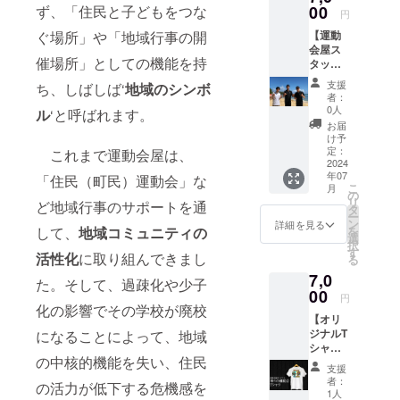
ませ
ず、「住民と子どもをつな
00
にご記
スペー
台1,000
円
ん。 ハ
入くだ
ス(10ｍ
円）に
ぐ場所」や「地域行事の開
【運動
チマキ
さい ※
×11ｍ以
停めて
会屋ス
には
野菜は
上) ≪車
くださ
催場所」としての機能を持
タッフ
2024年
生鮮品
両につ
い。 ≪
ポロ
10月に
の為、
いて≫
ミニ運
支援
ち、しばしば‘
地域のシンボ
シャツ
開催す
到着後
１サイ
者：
動会に
（1枚）
る「支
はなる
0人
トにつ
ル
‘と呼ばれます。
ついて
＋お礼
援者×
べくお
き１台
お届
≫ お好
メッ
キャン
早めに
け予
の駐車
きな競
セージ
プ場利
定：
これまで運動会屋は、
お召し
スペー
技をス
付きハ
2024
用者×地
上がり
スが各
タッフ1
年07
チマキ
「住民（町民）運動会」な
域住民
下さい
区画に
名がサ
こ
月
（1
の合同
の
設けら
ポート
リ
ど地域行事のサポートを通
枚）】
大運動
タ
れてい
して運
ー
スタッ
会」の
ン
詳細を見る
ます。
営しま
して、
地域コミュニティの
を
フが実
参加資
選
２台以
す。 ご
択
際の運
格がつ
す
上でご
活性化
に取り組んできまし
家族、
る
動会現
いてい
利用の
ご友人
7,0
場で着
ます。
た。そして、過疎化や少子
場合、
と遊ぶ
用して
00
参加し
サイト
円
ことが
いるポ
化の影響でその学校が廃校
ない場
内にお
できま
【オリ
ロシャ
合は
車を停
す ・
ジナルT
になることによって、地域
ツ
「参加
められ
3m/4m/
シャツ
（黒）
しな
る場合
5m玉入
の中核的機能を失い、住民
（1枚）
とお礼
い」を
は区画
支援
れ ・綱
＋お礼
メッ
選択く
者：
内にお
引き ・
の活力が低下する危機感を
メッ
セージ
ださ
1人
停め頂
ムカデ