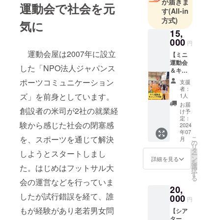
が届きま
運動会で社会を元
運動会のよ
す
(All-in
うに手を取
方式)
気に
り合える社
15,
会の創造へ
000
円
向け、
運動会屋は2007年に設立
【ミニ
運動会
した「NPO法人ジャパンス
＆キャ
世の中を、
ンプ体
ポーツコミュニケーション
支援
運動会のよ
験】
者：
キャン
うに面白く
ズ」を前身としています。
1人
プ場の
お届
します！
創設者の米司が2社の就業経
お好き
け予
なサイ
定：
験から感じた社会の閉塞感
トでミ
2024
年07
ニ運動
を、スポーツを通じて解決
こ
月
会と
の
リ
キャン
タ
しようとスタートしまし
ー
プを体
ン
詳細を見る
を
験でき
選
た。はじめはフットサル大
択
るチ
す
る
ケット
会の運営などを行っていま
20,
をお送
したが試行錯誤を経て、誰
りいた
000
円
しま
もが経験があり老若男女問
【シア
す。
ター
《利用