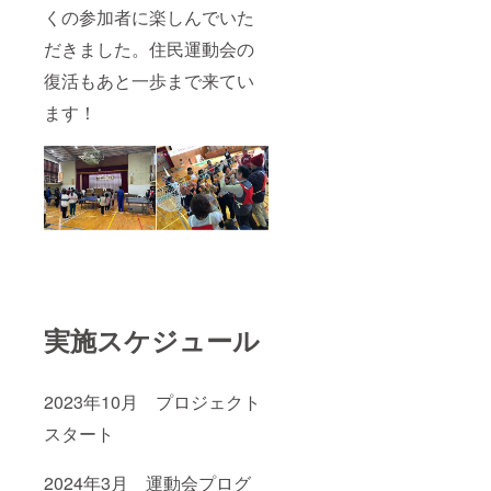
・BBQ
くの参加者に楽しんでいた
備品
（コン
だきました。住民運動会の
ロ、
テーブ
復活もあと一歩まで来てい
ル、イ
ス） ・
ます！
調理器
具（包
丁、ま
な板、
食器
等） ・
BBQ食
材 ・運
動会
（その
他アク
ティビ
実施スケジュール
ティも
相談
可） ・
テント
2023年10月 プロジェクト
等一式
・一日
スタート
目昼食
・キャ
ンプ
2024年3月 運動会プログ