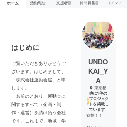
活動報告
支援者
仲間募集
コメント
ホーム
5
1
はじめに
UNDO
ご覧いただきありがとうご
KAI_Y
ざいます。はじめまして、
A
「株式会社運動会屋」と申
します。
東京都
他に1件の
名前のとおり、運動会に
プロジェク
関するすべて（企画・制
トを掲載し
ています
作・運営）を請け負う会社
宣誓！！
です。これまで、地域・学