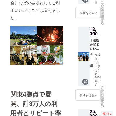
き参加
催地：
申込方
会）などの会場としてご利
こ
す。100
月
メッ
～LLサ
の
資格は1
〒292-
法：支
リ
名以上
セージ
イズ
タ
名です
用いただくことも増えまし
0532 千
援者の
ー
の場合
は30文
（男女
ン
（お子
詳細を見る
葉県君
方に
を
は、複
字ま
兼用）
選
様は1名
た。
津市坂
URLを
択
数日程
で。 ※
ハチマ
す
まで同
畑２２
お送り
る
に分け
画像は
キには
伴
３−１
します
て開催
12,
イメー
2024年
可）。
プログ
しま
ジで
000
10月に
グルー
円
キャ
ラム：
す。
す。 ※
開催す
プで参
ンピー
13時
【運動
当施
る「支
加する
ス君津
～ 受
会屋ポ
設・プ
援者×
場合は
グラウ
付・集
ロシャ
ロジェ
キャン
人数分
ンド
合 14時
ツ（1
クトに
プ場利
のハチ
支援
（雨天
～ 運
枚）＋
関係の
用者×地
マキを
者：
時は体
動会 16
お礼
ない
域住民
0人
ご購入
育館）
時
メッ
メッ
の合同
くださ
お届
申込方
閉会
セージ
セージ
大運動
け予
い。 運
法：支
式 ※
付きハ
はご遠
定：
会」の
動会の
援者の
交通費
チマキ
2024
慮くだ
参加資
あとは
方に
は自己
年07
＋BBQ
さい ※
格がつ
BBQ（
URLを
こ
負担と
月
キャン
備考欄
の
いてい
地元の
お送り
リ
なりま
プ付】
に掲載
タ
ます。
お肉屋
関東4拠点で展
します
ー
す。
胸元の
希望の
ン
参加し
詳細を見る
さん、
プログ
を
※17時以
玉入れ
お名前
選
ない場
地元野
ラム：
択
降の
開、計3万人の利
カゴが
とメッ
す
合は
菜を提
13時
る
BBQ＋
かわい
セージ
「参加
供）と
～ 受
キャン
25,
い。運
用者とリピート率
を記入
しな
校庭
付・集
ププロ
残り10
動会屋
くださ
い」を