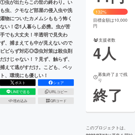
①虫が出たらこの世の終わり。い
も虫、クモなど部屋の侵入虫や洗
まちづくり・地域活性化
132%
濯物についたカメムシももう怖く
目標金額は10,000
円
ない！②1人暮らし必携。虫が苦
CAMPFIRE for Social Good
CAMPFIRE Creation
手でも大丈夫！半透明で見失わ
CAMPFIREふるさと納税
machi-ya
コミュニティ
支援者数
ず、捕まえても中が見えないので
4
人
ビビらず対応◎③虫対策は殺虫剤
だけじゃない！？見ず、触らず、
捕えて逃がすだけ。こども、ペッ
募集終了まで残
ト、環境にも優しい！
り
ポスト
シェア
終了
LINEで送る
URLコピー
埋め込み
QRコード
このプロジェクトは、