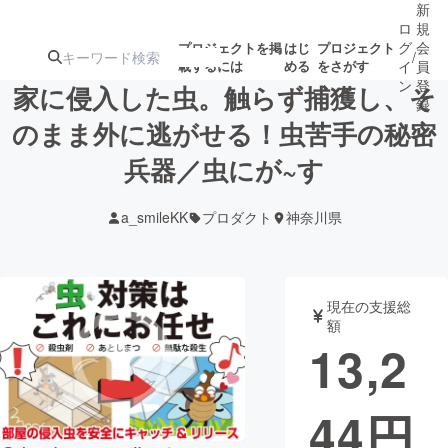
新
ロ
規
グ
会
プロジェクトを掲
はじ
プロジェクト
/
載するには
める
をさがす
イ
員
ン
登
家に侵入した虫。触らず捕獲し、そ
録
のまま外に逃がせる！虫苦手の秘密
兵器／虫にが~す
人気のプロ
注目のリ
注目の新着プロ
募集終了が近いプ
もうすぐ公開
ジェクト
ターン
ジェクト
ロジェクト
されます
a_smileKK
プロダクト
神奈川県
アート・写真
音楽
現在の支援総
テクノロジー・ガジェット
ゲーム・サ
額
13,2
映像・映画
書籍・雑誌
44
円
ビジネス・起業
チャレンジ