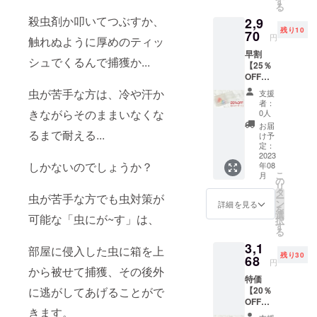
す
る
率が向
ト/モノ）の
殺虫剤か叩いてつぶすか、
2,9
上した
プロモー
残り10
場合、
70
円
触れぬように厚めのティッ
ション、プ
正規販
早割
売価格
ランニング
シュでくるんで捕獲か...
【25％
が販売
に関わるPR
OFF】
予定価
虫に
格より
のプロ
虫が苦手な方は、冷や汗か
支援
がーす×
下がる
者：
フェッショ
１ 一般
可能性
きながらそのままいなくな
0人
ナルです。
販売価
もござ
お届
るまで耐える...
格3960
いま
け予
応援よろし
円
す。 ご
定：
くお願いし
→2970
2023
注文状
しかないのでしょうか？
年08
円 ・虫
ますm(_ _)m
況、製
こ
月
にが〜
造工程
の
リ
す×1個
上の都
タ
虫が苦手な方でも虫対策が
ー
※ご支援
合等に
ン
詳細を見る
を
により
より出
選
可能な「虫にが~す」は、
択
量産効
荷時期
す
る
率が向
が遅れ
3,1
上した
る場合
部屋に侵入した虫に箱を上
残り30
場合、
68
があり
円
正規販
から被せて捕獲、その後外
ます。
特価
売価格
※デザイ
に逃がしてあげることがで
【20％
が販売
ン・仕
OFF】
予定価
様は変
きます。
虫に
格より
更にな