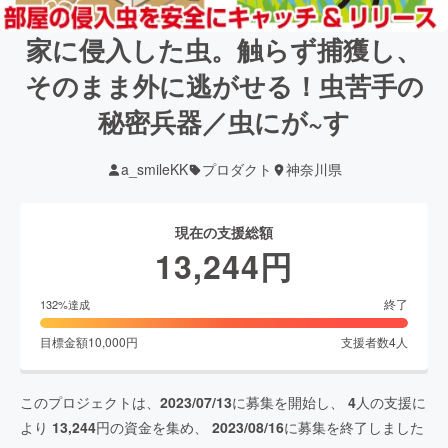
家に侵入した虫。触らず捕獲し、
そのまま外に逃がせる！虫苦手の
秘密兵器／虫にが~す
a_smileKK
プロダクト
神奈川県
現在の支援総額
13,244
円
終了
132
%達成
目標金額
10,000
円
支援者数
4
人
このプロジェクトは、
2023/07/13
に募集を開始し、
4
人の支援に
より
13,244
円の資金を集め、
2023/08/16
に募集を終了しました