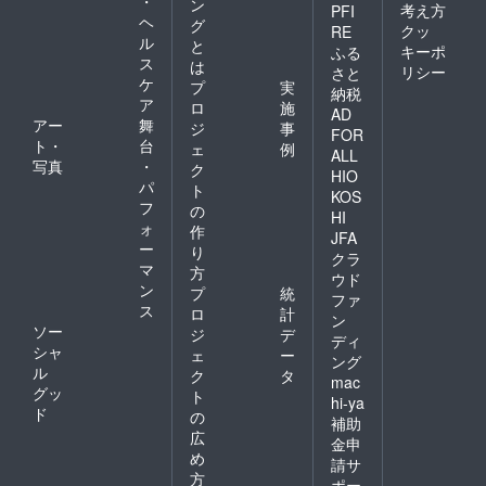
・
ン
考え方
PFI
ヘ
グ
クッ
RE
ル
と
キーポ
ふる
ス
は
リシー
さと
ケ
プ
実
納税
ア
ロ
施
AD
アー
舞
ジ
事
FOR
ト・
台
ェ
例
ALL
写真
・
ク
HIO
パ
ト
KOS
フ
の
HI
ォ
作
JFA
ー
り
クラ
マ
方
ウド
ン
プ
統
ファ
ス
ロ
計
ン
ソー
ジ
デ
ディ
シャ
ェ
ー
ング
ル
ク
タ
mac
グッ
ト
hi-ya
ド
の
補助
広
金申
め
請サ
方
ポー