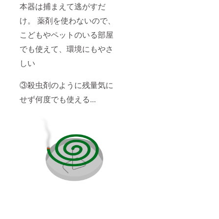
※セット
ます
す。 ※
本器は捕まえて逃がすだ
枚数に
が、ご
お問い
よって
指定の
合わせ
け。 薬剤を使わないので、
は配送
場合、
いただ
方法を
こどもやペットのいる部屋
別途
く際
変更す
（別途
は、注
でも使えて、環境にもやさ
る場合
1100円
文IDを
もござ
にて応
記載の
しい
います
対可能
上メッ
のでそ
です）
セージ
ちらは
にて送
をいた
③殺虫剤のように残量気に
ご了承
料を有
だけま
くださ
料で申
すよう
せず何度でも使える...
いま
しあげ
お願い
せ。 ※
ます。
いたし
ご希望
ご入用
ます。
に応じ
の際は
て配送
必ずご
会社を
連絡を
選びい
お願い
ただけ
しま
ます
す。 ※
が、ご
お問い
指定の
合わせ
場合、
いただ
別途
く際
（別途
は、注
1100円
文IDを