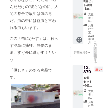
3個セッ
正規販
ます。
ト投函
ンの送
ご了承
ト早割
売価格
んだだけの”彼ら”なのに、人
※デザイ
型の配
付先は
くださ
【35％
が販売
ン・仕
送手段
必ずポ
いま
OFF】
間の都合で殺生は気の毒
予定価
様は変
（配送
スト投
支援
せ。 ※
虫に
格より
更にな
番号ア
者：
函可能
ご希望
だ。虫の中には益虫と言わ
がーす×
下がる
る可能
0人
リ）で
なご住
に応じ
３ 一般
可能性
性もご
お送り
お届
所でお
て配送
れる虫もいます。
販売価
もござ
ざいま
け予
を予定
願いし
会社を
格
いま
定：
す。ご
してお
ます。
選びい
11880
2023
す。 ご
了承く
りま
この「虫にが~す」は、触ら
※セット
ただけ
年08
円
注文状
ださ
す。 ポ
枚数に
ます
こ
月
→7722
況、製
の
い。 本
ず簡単に捕獲、無傷のま
ストで
よって
が、ご
リ
円 ・虫
造工程
タ
リター
のお受
は配送
指定の
ー
にが〜
ま、すぐ外に逃がす！とい
上の都
ン
ンは送
詳細を見る
け取り
方法を
場合、
を
す×３個
合等に
選
料のご
をよろ
変更す
別途
択
う
※ご支援
より出
す
負担を
しくお
る場合
（別途
る
により
荷時期
抑える
願いし
もござ
1100円
12,
量産効
が遅れ
ため、
ます。
います
にて応
「優しさ」のある商品で
残り5
率が向
870
る場合
ヤマト
また、
円
のでそ
対可能
上した
があり
DM便な
リター
ちらは
す。
です）
５個
場合、
ます。
どポス
ンの送
ご了承
にて送
セット
正規販
※デザイ
ト投函
付先は
くださ
料を有
特価
売価格
ン・仕
型の配
必ずポ
いま
料で申
【35％
が販売
様は変
送手段
スト投
支援
せ。 ※
しあげ
OFF】
予定価
更にな
（配送
者：
函可能
ご希望
ます。
虫に
格より
る可能
0人
番号ア
なご住
に応じ
ご入用
がーす×
下がる
性もご
リ）で
お届
所でお
て配送
の際は
５ 一般
可能性
ざいま
け予
お送り
願いし
会社を
必ずご