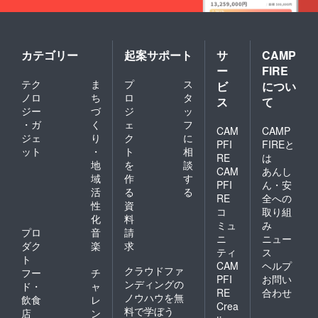
カテゴリー
起案サポート
サ
CAMP
ー
FIRE
テク
ま
プ
ス
ビ
につい
ノロ
ち
ロ
タ
ス
て
ジー
づ
ジ
ッ
・ガ
く
ェ
フ
CAM
CAMP
ジェ
り
ク
に
PFI
FIREと
ット
・
ト
相
RE
は
地
を
談
CAM
あんし
域
作
す
PFI
ん・安
活
る
る
RE
全への
性
資
コ
取り組
化
料
ミュ
み
プロ
音
請
ニ
ニュー
ダク
楽
求
ティ
ス
ト
CAM
ヘルプ
クラウドファ
フー
チ
PFI
お問い
ンディングの
ド・
ャ
RE
合わせ
ノウハウを無
飲食
レ
Crea
料で学ぼう
店
ン