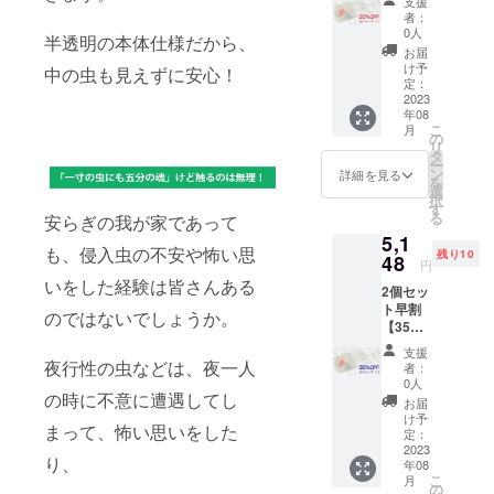
支援
がーす×
下がる
る可能
者：
１ 一般
可能性
性もご
0人
半透明の本体仕様だから、
販売価
もござ
ざいま
お届
格3960
いま
す。ご
け予
中の虫も見えずに安心！
円
す。 ご
定：
了承く
→3168
2023
注文状
ださ
年08
円 ・虫
況、製
い。 本
こ
月
にが〜
造工程
の
リター
リ
す×1個
上の都
タ
ンは送
ー
※ご支援
合等に
ン
料のご
詳細を見る
を
により
より出
選
負担を
択
量産効
荷時期
す
抑える
る
安らぎの我が家であって
率が向
が遅れ
ため、
5,1
上した
る場合
ヤマト
も、侵入虫の不安や怖い思
残り10
場合、
48
があり
DM便な
円
正規販
ます。
どポス
いをした経験は皆さんある
2個セッ
売価格
※デザイ
ト投函
ト早割
が販売
ン・仕
のではないでしょうか。
型の配
【35％
予定価
様は変
送手段
OFF】
格より
更にな
（配送
支援
虫に
下がる
夜行性の虫などは、夜一人
る可能
番号ア
者：
がーす×
可能性
性もご
0人
リ）で
の時に不意に遭遇してし
２ 一般
もござ
ざいま
お送り
お届
販売価
いま
す。ご
け予
を予定
まって、怖い思いをした
格7920
す。 ご
定：
了承く
してお
円
2023
注文状
ださ
りま
り、
年08
→5148
況、製
い。 本
す。 ポ
こ
月
円 ・虫
造工程
の
リター
ストで