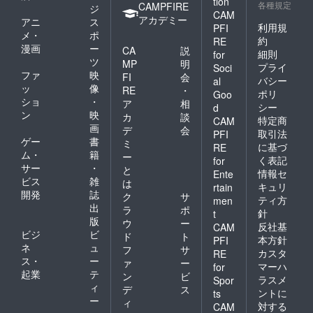
tion
各種規定
CAMPFIRE
ジ
CAM
アカデミー
アニ
ス
利用規
PFI
メ・
ポ
約
RE
漫画
ー
CA
説
細則
for
ツ
MP
明
プライ
Soci
ファ
映
FI
会
バシー
al
ッ
像
RE
・
ポリ
Goo
ショ
・
ア
相
シー
d
ン
映
カ
談
特定商
CAM
画
デ
会
取引法
PFI
ゲー
書
ミ
に基づ
RE
ム・
籍
ー
く表記
for
サー
・
と
情報セ
Ente
ビス
雑
は
キュリ
rtain
開発
誌
ク
サ
ティ方
men
出
ラ
ポ
針
t
版
ウ
ー
反社基
CAM
ビジ
ビ
ド
ト
本方針
PFI
ネ
ュ
フ
サ
カスタ
RE
ス・
ー
ァ
ー
マーハ
for
起業
テ
ン
ビ
ラスメ
Spor
ィ
デ
ス
ントに
ts
ー
ィ
対する
CAM