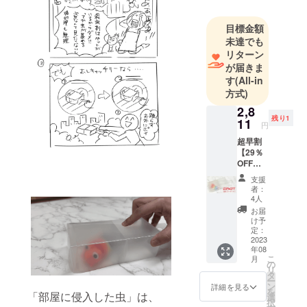
のCEOをし
ておりま
目標金額
す。 当社は
未達でも
2008年に創
リターン
業以来『埋
が届きま
もれた逸材
す
(All-in
方式)
を世に出す
会社』をコ
2,8
残り1
11
ンセプト
円
に、より良
超早割
【29％
いものがき
OFF】
ちんと世に
虫に
支援
生み出され
がーす×
者：
１ 一般
広がること
4人
販売価
お届
を応援する
格3960
け予
仕事をして
円
定：
→2811
2023
おります。
年08
円 ・虫
こ
案件案件実
月
にが〜
の
リ
す×1個
績では通算
タ
ー
※ご支援
ン
詳細を見る
2000件以上
を
「部屋に侵入した虫」は、
により
選
択
の逸材（ヒ
量産効