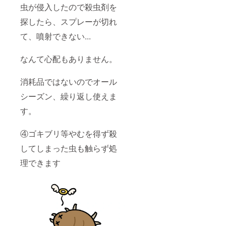
にて応
記載の
虫が侵入したので殺虫剤を
対可能
上メッ
です）
セージ
探したら、スプレーが切れ
にて送
をいた
料を有
だけま
て、噴射できない...
料で申
すよう
しあげ
お願い
なんて心配もありません。
ます。
いたし
ご入用
ます。
の際は
消耗品ではないのでオール
必ずご
連絡を
シーズン、繰り返し使えま
お願い
しま
す。
す。 ※
お問い
合わせ
④ゴキブリ等やむを得ず殺
いただ
く際
してしまった虫も触らず処
は、注
理できます
文IDを
記載の
上メッ
セージ
をいた
だけま
すよう
お願い