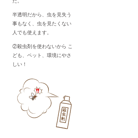
た。
型の配
必ずポ
せ。 ※
しあげ
お願い
送手段
スト投
ご希望
ます。
いたし
（配送
函可能
に応じ
ご入用
ます。
半透明だから、虫を見失う
番号ア
なご住
て配送
の際は
リ）で
所でお
会社を
必ずご
事もなく、虫を見たくない
お送り
願いし
選びい
連絡を
を予定
ます。
人でも使えます。
ただけ
お願い
してお
※セット
ます
しま
りま
枚数に
が、ご
す。 ※
す。 ポ
②殺虫剤を使わないから こ
よって
指定の
お問い
ストで
は配送
場合、
合わせ
ども、ペット、環境にやさ
のお受
方法を
別途
いただ
け取り
変更す
（別途
く際
しい！
をよろ
る場合
1100円
は、注
しくお
もござ
にて応
文IDを
願いし
います
対可能
記載の
ます。
のでそ
です）
上メッ
また、
ちらは
にて送
セージ
リター
ご了承
料を有
をいた
ンの送
くださ
料で申
だけま
付先は
いま
しあげ
すよう
必ずポ
せ。 ※
ます。
お願い
スト投
ご希望
ご入用
いたし
函可能
に応じ
の際は
ます。
なご住
て配送
必ずご
所でお
会社を
連絡を
願いし
選びい
お願い
ます。
ただけ
しま