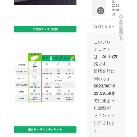
販売価
もござ
定：
す。ご
を予定
ます。
選びい
連絡を
格
2023
いま
了承く
してお
※セット
ただけ
お願い
年08
19800
す。 ご
ださ
りま
枚数に
ます
こ
しま
月
円→
注文状
の
い。 本
す。 ポ
よって
が、ご
リ
す。 ※
12870
況、製
タ
リター
ストで
は配送
指定の
ー
お問い
円 ・虫
造工程
ン
ンは送
詳細を見る
のお受
方法を
場合、
を
合わせ
にが〜
上の都
選
料のご
け取り
変更す
別途
択
いただ
す×５個
合等に
す
負担を
をよろ
る場合
（別途
る
く際
※ご支援
より出
抑える
このプロ
しくお
もござ
1100円
は、注
により
荷時期
ため、
願いし
います
にて応
文IDを
ジェクト
量産効
が遅れ
ヤマト
ます。
のでそ
対可能
記載の
率が向
る場合
DM便な
は、
All-In方
また、
ちらは
です）
上メッ
上した
があり
どポス
リター
ご了承
にて送
セージ
式
です。
場合、
ます。
ト投函
ンの送
くださ
料を有
をいた
正規販
※デザイ
型の配
目標金額に
付先は
いま
料で申
だけま
売価格
ン・仕
送手段
必ずポ
せ。 ※
しあげ
すよう
関わらず、
が販売
様は変
（配送
スト投
ご希望
ます。
お願い
予定価
更にな
番号ア
2023/08/16
函可能
に応じ
ご入用
いたし
格より
る可能
リ）で
なご住
て配送
の際は
ます。
23:59:59
ま
下がる
性もご
お送り
所でお
会社を
必ずご
可能性
ざいま
を予定
でに集まっ
願いし
選びい
連絡を
もござ
す。ご
してお
ます。
ただけ
お願い
た金額が
いま
了承く
りま
※セット
ます
しま
す。 ご
ださ
す。 ポ
ファンディ
枚数に
が、ご
す。 ※
注文状
い。 本
ストで
よって
指定の
お問い
ングされま
況、製
リター
のお受
は配送
場合、
合わせ
造工程
ンは送
け取り
す。
方法を
別途
いただ
上の都
料のご
をよろ
変更す
（別途
く際