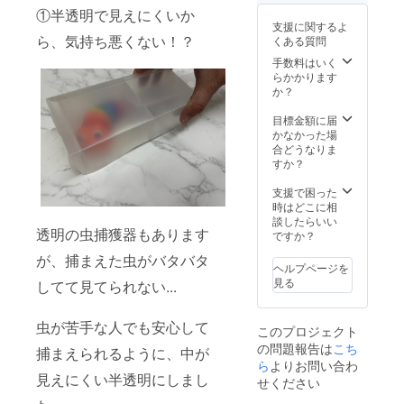
合等に
負担を
しくお
る場合
1100円
は、注
①半透明で見えにくいか
より出
抑える
願いし
もござ
にて応
文IDを
支援に関するよ
荷時期
ため、
ます。
います
対可能
ら、気持ち悪くない！？
記載の
くある質問
が遅れ
ヤマト
また、
のでそ
です）
上メッ
る場合
DM便な
手数料はいく
リター
ちらは
にて送
セージ
があり
どポス
らかかります
ンの送
ご了承
料を有
をいた
ます。
ト投函
か？
付先は
くださ
料で申
だけま
※デザイ
型の配
必ずポ
いま
しあげ
すよう
ン・仕
送手段
目標金額に届
スト投
せ。 ※
ます。
お願い
様は変
（配送
かなかった場
函可能
ご希望
ご入用
いたし
更にな
番号ア
合どうなりま
なご住
に応じ
の際は
ます。
る可能
リ）で
すか？
所でお
て配送
必ずご
性もご
お送り
願いし
会社を
連絡を
ざいま
を予定
支援で困った
ます。
選びい
お願い
す。ご
してお
時はどこに相
※セット
ただけ
しま
了承く
りま
談したらいい
枚数に
ます
す。 ※
透明の虫捕獲器もあります
ださ
す。 ポ
ですか？
よって
が、ご
お問い
い。 本
ストで
は配送
指定の
合わせ
が、捕まえた虫がバタバタ
リター
のお受
方法を
場合、
ヘルプページを
いただ
ンは送
け取り
変更す
別途
見る
く際
してて見てられない...
料のご
をよろ
る場合
（別途
は、注
負担を
しくお
もござ
1100円
文IDを
抑える
願いし
います
虫が苦手な人でも安心して
にて応
記載の
このプロジェクト
ため、
ます。
のでそ
対可能
上メッ
の問題報告は
こち
ヤマト
また、
捕まえられるように、中が
ちらは
です）
セージ
DM便な
ら
よりお問い合わ
リター
ご了承
にて送
をいた
見えにくい半透明にしまし
どポス
ンの送
くださ
せください
料を有
だけま
ト投函
付先は
いま
料で申
すよう