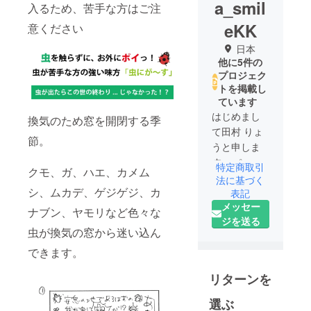
a_smil
入るため、苦手な方はご注
eKK
意ください
日本
他に5件の
プロジェク
トを掲載し
ています
はじめまし
換気のため窓を開閉する季
て田村 りょ
節。
うと申しま
す。 ページ
特定商取引
クモ、ガ、ハエ、カメム
をご覧頂き
法に基づく
シ、ムカデ、ゲジゲジ、カ
ありがとう
表記
メッセー
ございま
ナブン、ヤモリなど色々な
ジを送る
す。自己紹
虫が換気の窓から迷い込ん
介をさせて
できます。
頂きます。
職業はプラ
リターンを
ンナーとし
てmatelia社
選ぶ