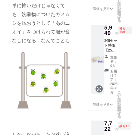
リ
にが〜
上の都
タ
ンは送
のお受
単に怖いだけじゃなくて
ー
す×２個
合等に
ン
料のご
詳細を見る
け取り
を
※ご支援
より出
選
も、洗濯物についたカメム
負担を
をよろ
択
により
荷時期
す
抑える
しくお
る
量産効
シを払おうとして「あのニ
が遅れ
ため、
願いし
5,9
率が向
る場合
ヤマト
ます。
残り
オイ」をつけられて服が台
上した
40
があり
100
DM便な
また、
円
場合、
ます。
どポス
リター
なしになる…なんてことも...
2個セッ
正規販
※デザイ
ト投函
ンの送
ト特価
売価格
ン・仕
型の配
付先は
【25％
が販売
様は変
送手段
必ずポ
OFF】
予定価
更にな
（配送
スト投
支援
虫に
格より
る可能
番号ア
者：
函可能
がーす×
下がる
性もご
0人
リ）で
なご住
２ 一般
可能性
ざいま
お送り
お届
所でお
販売価
もござ
す。ご
け予
を予定
願いし
格7920
いま
定：
了承く
してお
ます。
円
2023
す。 ご
ださ
りま
※セット
年08
→5940
注文状
い。 本
す。 ポ
枚数に
こ
月
円 ・虫
況、製
の
リター
ストで
よって
リ
にが〜
造工程
タ
ンは送
のお受
は配送
ー
す×２個
上の都
ン
料のご
詳細を見る
け取り
方法を
を
※ご支援
合等に
選
負担を
をよろ
変更す
択
により
より出
す
抑える
しくお
る場合
る
量産効
荷時期
ため、
願いし
もござ
7,7
率が向
が遅れ
ヤマト
ます。
います
残り10
上した
22
る場合
DM便な
また、
円
のでそ
場合、
があり
どポス
しかしながら、ただ迷い込
リター
ちらは