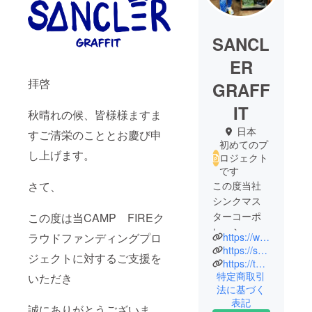
SANCL
ER
拝啓
GRAFF
IT
秋晴れの候、皆様様ますま
日本
すご清栄のこととお慶び申
初めてのプ
し上げます。
ロジェクト
です
さて、
この度当社
シンクマス
ターコーポ
この度は当CAMP FIREク
レーション
ラウドファンディングプロ
https://www.instagram.com/sanclergraffitofficial/
においてコ
https://sanclergraffit.com/site/
ジェクトに対するご支援を
ンサルタン
https://thinkmastercorporation.co.jp/
特定商取引
いただき
トとしてご
法に基づく
支援させて
表記
いただいて
誠にありがとうございま