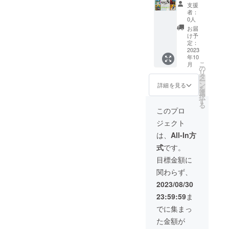
ティス
稿され
現され
がけた
ないT
支援
ト本人
ている
た作品
特別絵
シャツ
者：
の自書
画像は
ですリ
画アー
サイズ
0人
サイン
アー
ターン
ト
は "L"
お届
いり
ティス
対象商
120cm
ラージ
け予
カード
トの実
品では
X120c
サイズ
定：
です ＊
現され
有りま
m 1 作
2023
と見な
年10
注意：
た作品
せん ＊
品
しま
こ
月
リター
ですリ
リター
と
す。
の
リ
ン商品
ターン
ン商品
アーテ
タ
ー
配送、
対象商
配送、
イスト
ン
詳細を見る
を
アー
品では
アー
サイン
選
択
ティス
有りま
ティス
入り色
す
る
ト手渡
せん ＊
ト手渡
紙1枚 +
このプロ
しは日
注意：
しは日
特別カ
ジェクト
本国内
リター
本国内
スタム
に限り
ン商品
に限り
アート
は、
All-In方
です。
配送、
です。
スニー
式
です。
＊リ
アー
＊リ
カー1足
ターン
ティス
ターン
＊注
目標金額に
商品は
ト手渡
商品は
意：投
関わらず、
イメー
しは日
イメー
稿され
ジ画像
本国内
ジ画像
ている
2023/08/30
であ
に限り
であ
画像は
23:59:59
ま
り、現
です。
り、現
アー
品と異
＊リ
品と異
ティス
でに集まっ
なる場
ターン
なる場
トの実
た金額が
合があ
商品は
合があ
現され