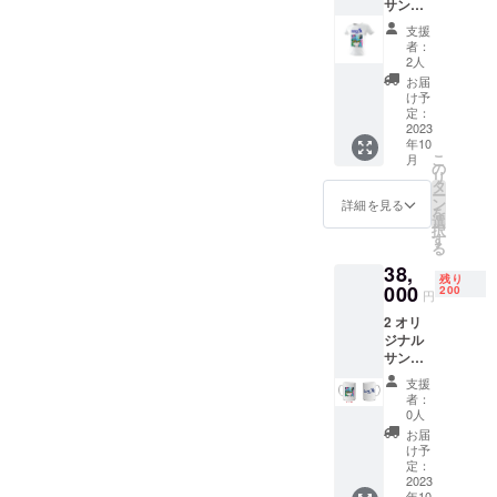
サンク
フィッ
です ＊
レー
レール
テイ
注意：
ム・
支援
グラ
アー
リター
ノーリ
者：
フィッ
ティス
ン商品
2人
ターン
テイの
トのス
配送、
で送ら
お届
BLUE
ニー
アー
け予
せてい
MAN シ
カーを
定：
ティス
ただき
リーズ
2023
ミニサ
ト手渡
ます
年10
のTHE
イズ化
しは日
こ
月
SECRE
した特
の
本国内
リ
T OF
別キー
タ
に限り
ー
MONEY
ホル
ン
です。
詳細を見る
を
アート
ダーで
選
＊リ
択
デザイ
す + 1
す
ターン
る
ン入りT
サイン
商品は
38,
シャツ
カード
イメー
残り
+ 1 サン
000
はアー
200
ジ画像
円
クレー
ティス
であ
2 オリ
ルグラ
トの写
り、現
ジナル
フィッ
真入り
品と異
サンク
テイ
の特別
なる場
レール
アー
カード
合があ
支援
グラ
ティス
で、
ります
者：
フィッ
トのス
アー
0人
のでご
テイの
ニー
ティス
了承く
お届
BLUE
カーを
ト本人
け予
ださい
MAN シ
ミニサ
定：
の自書
リーズ
2023
イズ化
サイン
年10