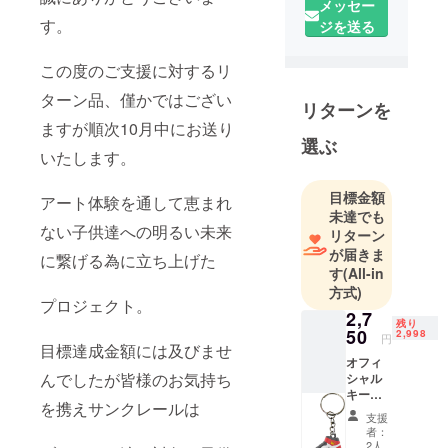
メッセー
いるお客様
す。
ジを送る
であるサン
クレールグ
この度のご支援に対するリ
ラフィティ
ターン品、僅かではござい
様が、恵ま
リターンを
れない世界
ますが順次10月中にお送り
選ぶ
の子供たち
いたします。
へアートの
支援を目的
目標金額
アート体験を通して恵まれ
とした芸術
未達でも
ない子供達への明るい未来
リターン
活動計画に
が届きま
参加して、
に繋げる為に立ち上げた
す
(All-in
このプロ
方式)
ジェクト
プロジェクト。
2,7
で、芸術的
残り
50
2,998
円
な表現の機
目標達成金額には及びませ
オフィ
会に恵まれ
んでしたが皆様のお気持ち
シャル
ていない
キー
を携えサンクレールは
ホール
人々が、創
支援
ダー
者：
造的な衝動
（プラ
2人