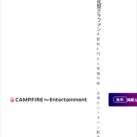
化
型
ク
ラ
フ
ァ
ン
手
数
料
0
円
か
ら
実
施
可
能
。
企
画
掲載
無料
か
ら
リ
タ
ー
ン
配
送