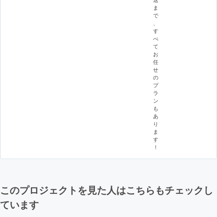
ま
で
、
す
べ
て
お
任
せ
の
プ
ラ
ン
も
あ
り
ま
す
！
このプロジェクトを見た人はこちらもチェックし
ています