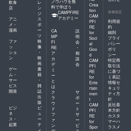
ノウハウを無
飲食
レ
Crea
料で学ぼう
店
ン
tion
各種規定
CAMPFIRE
ジ
CAM
アカデミー
アニ
ス
利用規
PFI
メ・
ポ
約
RE
漫画
ー
CA
説
細則
for
ツ
MP
明
プライ
Soci
ファ
映
FI
会
バシー
al
ッ
像
RE
・
ポリ
Goo
ショ
・
ア
相
シー
d
ン
映
カ
談
特定商
CAM
画
デ
会
取引法
PFI
ゲー
書
ミ
に基づ
RE
ム・
籍
ー
く表記
for
サー
・
と
情報セ
Ente
ビス
雑
は
キュリ
rtain
開発
誌
ク
サ
ティ方
men
出
ラ
ポ
針
t
版
ウ
ー
反社基
CAM
ビジ
ビ
ド
ト
本方針
PFI
ネ
ュ
フ
サ
カスタ
RE
ス・
ー
ァ
ー
マーハ
for
起業
テ
ン
ビ
ラスメ
Spor
ィ
デ
ス