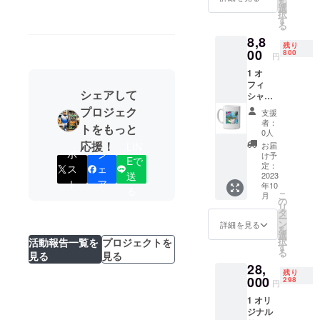
を
ティス
です。
選
択
トのス
＊リ
す
る
ニー
ターン
8,8
カーを
商品は
残り
ミニサ
00
イメー
800
円
イズ化
ジ画像
1 オ
した特
であ
フィ
別キー
り、現
シェアして
シャル
ホル
品と異
マグ
ダーで
プロジェク
なる場
支援
カップ
す + 1
合があ
者：
トをもっと
はBLUE
サイン
ります
0人
MAN シ
カード
応援！
のでご
LIN
お届
ポ
シ
リーズ
はアー
了承く
け予
Eで
のTHE
ティス
定：
ださい
ス
ェ
送
SECRE
2023
トの写
**絵画
ト
ア
年10
T OF
真入
る
はアー
こ
月
MONEY
り、の
の
ティス
リ
デザイ
特別
タ
トのコ
ー
ンとロ
カード
ン
レク
詳細を見る
を
ゴ入り
で、
選
ション
択
活動報告一覧を
プロジェクトを
の特別
アー
す
アート
る
見る
見る
なマグ
ティス
で、
28,
カップ
ト本人
アー
残り
です + 1
000
の自書
298
ティス
円
サンク
サイン
トが選
1 オリ
レール
入り
んで
ジナル
グラ
カード
ノーク