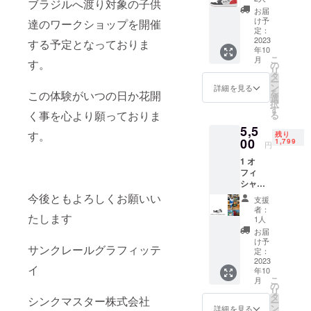
ブラジルへ渡り対象の子供
を発揮でき
素材）
お届
サンク
るようにサ
け予
達のワークショップを開催
レール
定：
ポートする
グラ
2023
する予定となっておりま
年10
ことをアー
フィッ
こ
月
す。
テイ
の
ティストの
リ
アー
タ
夢であり、
ー
ティス
ン
詳細を見る
を
この体験がいつの日か花開
トのス
目標として
選
択
ニー
す
目指してい
く事を心より願っておりま
る
カーを
ます。
5,5
ミニサ
す。
残り
イズ化
00
1,799
円
した特
1 オ
別キー
フィ
ホル
シャル
ダーで
キー
す。 注
今後ともよろしくお願いい
支援
ホール
意：リ
者：
たします
ダー + 1
ターン
1人
サイン
商品配
お届
カード
送、
け予
サンクレールグラフィッテ
+ 1 サン
アー
定：
クレー
2023
ティス
イ
年10
ルグラ
ト手渡
こ
月
フィッ
しは日
の
リ
テイ
本国内
タ
シンクマスター株式会社
ー
アー
に限り
ン
詳細を見る