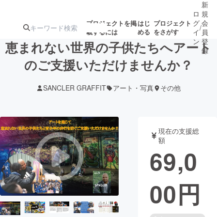
新
ロ
規
グ
会
プロジェクトを掲
はじ
プロジェクト
/
載するには
める
をさがす
イ
員
ン
登
恵まれない世界の子供たちへアート
録
のご支援いただけませんか？
人気のプロ
注目のリ
注目の新着プロ
募集終了が近いプ
もうすぐ公開
SANCLER GRAFFIT
アート・写真
その他
ジェクト
ターン
ジェクト
ロジェクト
されます
アート・写真
音楽
現在の支援総
額
69,0
テクノロジー・ガジェット
ゲーム・サ
00
円
映像・映画
書籍・雑誌
ビジネス・起業
チャレンジ