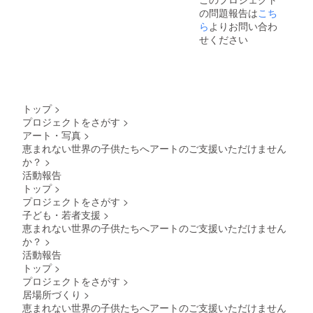
ノーリ
日程調
の問題報告は
こち
ターン
整とな
で送ら
りま
ら
よりお問い合わ
せてい
す。 ＊
せください
ただき
リター
ます
ン商品
はイ
メージ
画像で
あり、
トップ
>
現品と
プロジェクトをさがす
>
異なる
アート・写真
>
場合が
ありま
恵まれない世界の子供たちへアートのご支援いただけません
すので
か？
>
ご了承
活動報告
くださ
トップ
>
い **絵
プロジェクトをさがす
>
画は
子ども・若者支援
>
アー
ティス
恵まれない世界の子供たちへアートのご支援いただけません
トのコ
か？
>
レク
活動報告
ション
トップ
>
アート
プロジェクトをさがす
>
で、
アー
居場所づくり
>
ティス
恵まれない世界の子供たちへアートのご支援いただけません