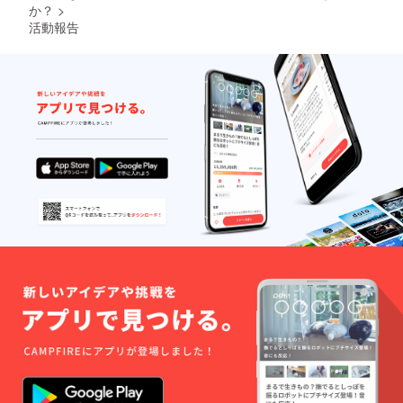
トが選
か？
>
んで
活動報告
ノーク
レー
ム・
ノーリ
ターン
で送ら
せてい
ただき
ます *
スニー
カー
アート
はアー
ティス
トのコ
レク
ション
アート
で、
アー
ティス
トが選
んで
ノーク
レー
ム・