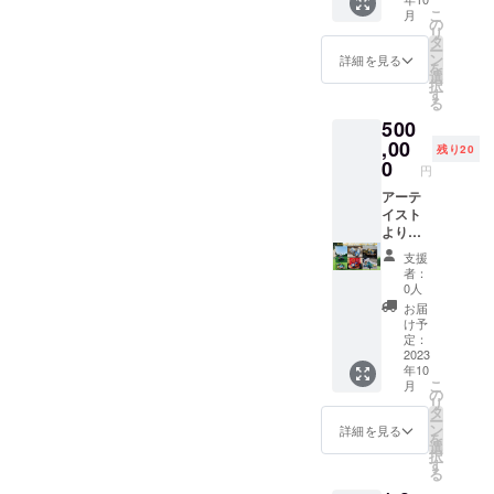
のTHE
した特
いり
こ
月
SECRE
別キー
の
カード
リ
T OF
ホル
タ
です ＊
ー
MONEY
ダーで
ン
注意：
詳細を見る
を
アート
す + 1
選
リター
択
デザイ
サイン
す
ン商品
る
ン入りT
カード
配送、
500
シャツ
はアー
アー
+ 1 オ
,00
ティス
ティス
残り20
フィ
トの写
0
ト手渡
円
シャル
真入り
しは日
マグ
アーテ
の特別
本国内
カップ
イスト
カード
に限り
は、
より手
で、
です。
BLUE
がけた
アー
＊リ
支援
MAN シ
特別カ
ティス
ターン
者：
リーズ
スタム
ト本人
商品は
0人
のTHE
アート
の自書
イメー
お届
SECRE
スニー
サイン
ジ画像
け予
T OF
カー1
いり
定：
であ
MONEY
足
2023
カード
り、現
年10
アート
と
です ＊
品と異
こ
月
のデザ
アーテ
注意：
の
なる場
リ
インと
イスト
リター
タ
合があ
ー
ロゴい
サイン
ン商品
ン
ります
詳細を見る
を
りの特
入り色
配送、
選
のでご
択
別なマ
紙1枚
アー
す
了承く
る
グカッ
＊備考
ティス
ださい