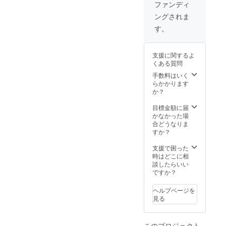
ります
イメー
ります
た作品
ファンディ
のでご
ジ画像
のでご
ですリ
ングされま
了承く
であ
了承く
ターン
ださい
り、現
ださい
対象商
す。
＊備考
品と異
＊**絵
品では
欄にT
なる場
画は
有りま
シャツ
合があ
アー
せん ＊
支援に関するよ
のサイ
ります
ティス
リター
くある質問
ズを記
のでご
トのコ
ン商品
入願い
了承く
レク
配送、
手数料はいく
ます。
ださい *
ション
アー
らかかります
記入さ
スニー
アート
ティス
か？
れてい
カー
で、
ト手渡
ないT
アート
アー
しは日
目標金額に届
シャツ
はアー
ティス
本国内
かなかった場
サイズ
ティス
トが選
に限り
合どうなりま
は "L"
トのコ
んで
です。
すか？
ラージ
レク
ノーク
＊アー
サイズ
ション
レー
ティス
支援で困った
と見な
アート
ム・
ト手渡
時はどこに相
しま
で、
ノーリ
し商品
談したらいい
す。
アー
ターン
は、
ですか？
ティス
で送ら
アー
トが選
せてい
ティス
ヘルプページを
んで
ただき
トのス
見る
ノーク
ます
ケー
レー
ジュル
ム・
で事前
このプロジェクト