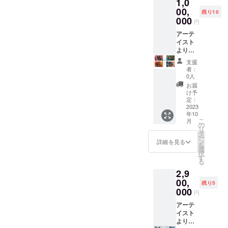
1,0
プです
欄にス
ト手渡
+ 1 サン
ニー
00,
しは日
残り10
クレー
カーサ
本国内
000
円
ルグラ
イ
に限り
フィッ
ズ"CM"
アーテ
です。
テイ
で教え
イスト
＊リ
アー
てくだ
より手
ターン
ティス
さい。
がけた
商品は
支援
トのス
＊リ
特別絵
イメー
者：
ニー
ターン
画アー
ジ画像
0人
カーを
スニー
ト
であ
お届
ミニサ
カー作
53cmX
り、現
け予
イズ化
品は、
45cm 1
品と異
定：
した特
クラウ
作品
2023
なる場
年10
別キー
ドファ
と
合があ
こ
月
ホル
ンディ
アーテ
ります
の
リ
ダーで
ング修
イスト
のでご
タ
ー
す + 1
了日ま
サイン
了承く
ン
詳細を見る
を
サイン
でに特
入り色
ださい
選
択
カード
別新作
紙1枚
＊備考
す
る
はアー
品とし
＊注
欄にT
2,9
ティス
て手が
意：投
シャツ
トの写
けます
稿され
00,
のサイ
残り5
真入り
のでご
ている
ズを記
000
円
の特別
了承く
画像は
入願い
カード
ださい
アー
アーテ
ます。
で、
＊注
ティス
イスト
記入さ
アー
意：投
トの実
より手
れてい