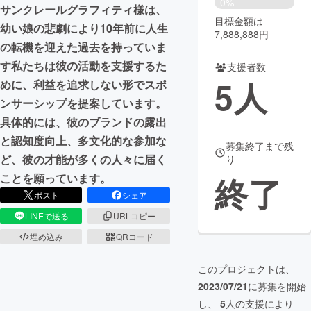
0%
サンクレールグラフィティ様は、
目標金額は
まちづくり・地域活性化
幼い娘の悲劇により10年前に人生
7,888,888円
の転機を迎えた過去を持っていま
す私たちは彼の活動を支援するた
支援者数
CAMPFIRE for Social Good
CAMPFIRE Creation
5
人
めに、利益を追求しない形でスポ
CAMPFIREふるさと納税
machi-ya
コミュニティ
ンサーシップを提案しています。
具体的には、彼のブランドの露出
と認知度向上、多文化的な参加な
募集終了まで残
ど、彼の才能が多くの人々に届く
り
終了
ことを願っています。
ポスト
シェア
LINEで送る
URLコピー
埋め込み
QRコード
このプロジェクトは、
2023/07/21
に募集を開始
し、
5
人の支援により