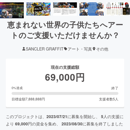
恵まれない世界の子供たちへアー
トのご支援いただけませんか？
SANCLER GRAFFIT
アート・写真
その他
現在の支援総額
69,000
円
終了
0
%達成
目標金額
7,888,888
円
支援者数
5
人
このプロジェクトは、
2023/07/21
に募集を開始し、
5
人の支援に
より
69,000
円の資金を集め、
2023/08/30
に募集を終了しました