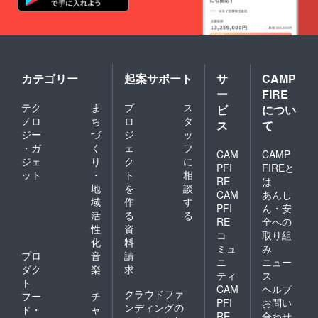
ノーリ
ターン
で送ら
せてい
ただき
ます 備
考欄に
カテゴリー
起案サポート
サ
CAMP
スニー
ー
FIRE
カーサ
イ
テク
ま
プ
ス
ビ
につい
ズ"CM"
ノロ
ち
ロ
タ
ス
て
で教え
ジー
づ
ジ
ッ
てくだ
・ガ
く
ェ
フ
さい。
CAM
CAMP
ジェ
り
ク
に
PFI
FIREと
ット
・
ト
相
RE
は
地
を
談
CAM
あんし
域
作
す
PFI
ん・安
活
る
る
RE
全への
性
資
コ
取り組
化
料
ミュ
み
プロ
音
請
ニ
ニュー
ダク
楽
求
ティ
ス
ト
CAM
ヘルプ
クラウドファ
フー
チ
PFI
お問い
ンディングの
ド・
ャ
RE
合わせ