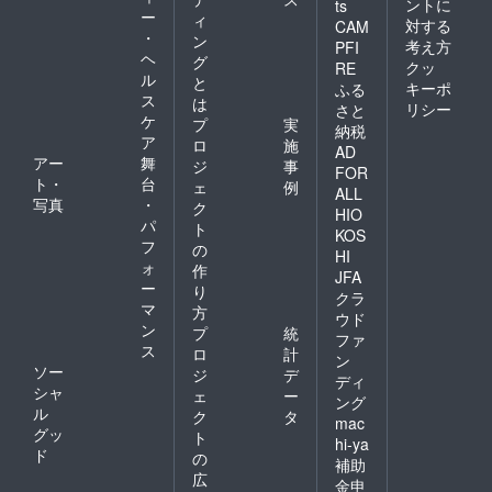
ントに
ts
ー
ィ
対する
CAM
・
ン
考え方
PFI
ヘ
グ
クッ
RE
ル
と
キーポ
ふる
ス
は
リシー
さと
ケ
プ
実
納税
ア
ロ
施
AD
アー
舞
ジ
事
FOR
ト・
台
ェ
例
ALL
写真
・
ク
HIO
パ
ト
KOS
フ
の
HI
ォ
作
JFA
ー
り
クラ
マ
方
ウド
ン
プ
統
ファ
ス
ロ
計
ン
ソー
ジ
デ
ディ
シャ
ェ
ー
ング
ル
ク
タ
mac
グッ
ト
hi-ya
ド
の
補助
広
金申