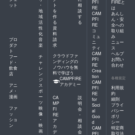
PFI
FIREと
ット
・
ト
相
RE
は
地
を
談
CAM
あんし
域
作
す
PFI
ん・安
活
る
る
RE
全への
性
資
コ
取り組
化
料
ミュ
み
プロ
音
請
ニ
ニュー
ダク
楽
求
ティ
ス
ト
CAM
ヘルプ
クラウドファ
フー
チ
PFI
お問い
ンディングの
ド・
ャ
RE
合わせ
ノウハウを無
飲食
レ
Crea
料で学ぼう
店
ン
tion
各種規定
CAMPFIRE
ジ
CAM
アカデミー
アニ
ス
利用規
PFI
メ・
ポ
約
RE
漫画
ー
CA
説
細則
for
ツ
MP
明
プライ
Soci
ファ
映
FI
会
バシー
al
ッ
像
RE
・
ポリ
Goo
ショ
・
ア
相
シー
d
ン
映
カ
談
特定商
CAM
画
デ
会
取引法
PFI