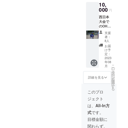
10,
謝の気
に１試
持ちを
000
合分の
円
込め
結果を
西日本
て、ご
まとめ
大会で
報告し
たレ
のOHフ
ます。
ポート
レンズ
ご報告
１枚（A
支援
の各試
は８月
４サイ
者：
合結果
中旬に
ズ） ※
8人
を、
メール
トーナ
お届
メール
にて行
メント
け予
でPDF
いま
定：
のた
データ
2023
す。
め、試
年08
とし
メール
合数分
こ
月
て、試
アドレ
の
のレ
リ
合の状
スをお
タ
ポート
ー
況がわ
知らせ
ン
枚数と
詳細を見る
を
かる写
くださ
選
なりま
択
真付き
いま
す
す。
る
で、感
せ。 ※
このプロ
謝の気
大会の
ジェクト
持ちを
結果報
込め
告は、
は、
All-In方
て、ご
PDF
式
です。
報告し
データ
ます。
に１試
目標金額に
さら
合分の
関わらず、
に、選
結果を