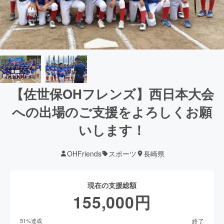
【佐世保OHフレンズ】西日本大会
への出場のご支援をよろしくお願
いします！
OHFriends
スポーツ
長崎県
現在の支援総額
155,000
円
終了
51
%達成