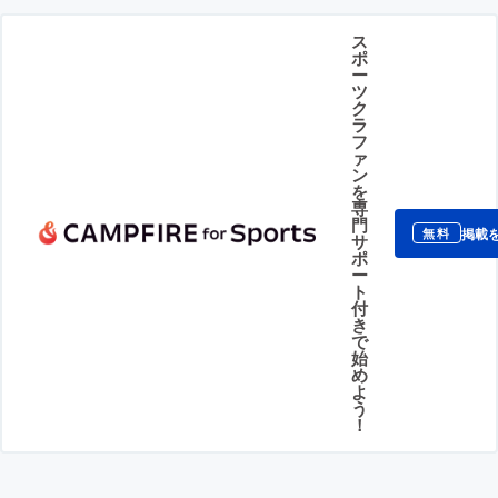
ス
ポ
ー
ツ
ク
ラ
フ
ァ
ン
を
専
門
掲載
無料
サ
ポ
ー
ト
付
き
で
始
め
よ
う
！