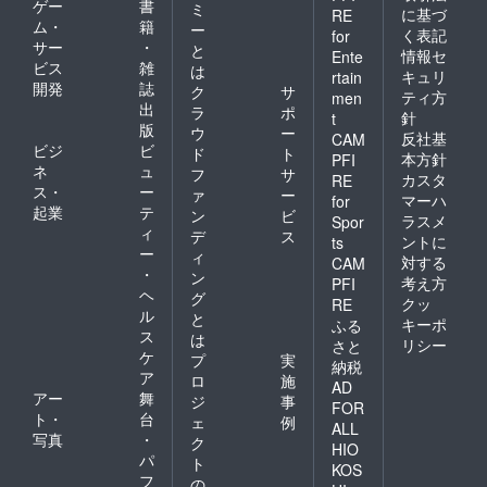
ゲー
書
ミ
に基づ
RE
ム・
籍
ー
く表記
for
サー
・
と
情報セ
Ente
ビス
雑
は
キュリ
rtain
開発
誌
ク
サ
ティ方
men
出
ラ
ポ
針
t
版
ウ
ー
反社基
CAM
ビジ
ビ
ド
ト
本方針
PFI
ネ
ュ
フ
サ
カスタ
RE
ス・
ー
ァ
ー
マーハ
for
起業
テ
ン
ビ
ラスメ
Spor
ィ
デ
ス
ントに
ts
ー
ィ
対する
CAM
・
ン
考え方
PFI
ヘ
グ
クッ
RE
ル
と
キーポ
ふる
ス
は
リシー
さと
ケ
プ
実
納税
ア
ロ
施
AD
アー
舞
ジ
事
FOR
ト・
台
ェ
例
ALL
写真
・
ク
HIO
パ
ト
KOS
フ
の