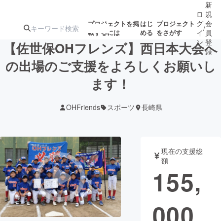
新
ロ
規
グ
会
プロジェクトを掲
はじ
プロジェクト
/
載するには
める
をさがす
イ
員
ン
登
【佐世保OHフレンズ】西日本大会へ
録
の出場のご支援をよろしくお願いし
ます！
人気のプロ
注目のリ
注目の新着プロ
募集終了が近いプ
もうすぐ公開
ジェクト
ターン
ジェクト
ロジェクト
されます
OHFriends
スポーツ
長崎県
アート・写真
音楽
現在の支援総
テクノロジー・ガジェット
ゲーム・サ
額
155,
映像・映画
書籍・雑誌
000
ビジネス・起業
チャレンジ