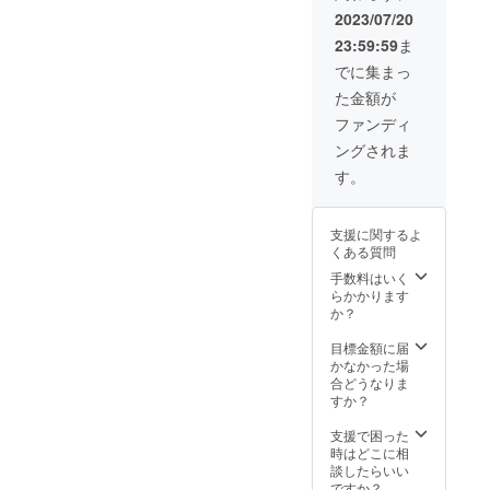
手から
まとめ
2023/07/20
お礼の
たレ
23:59:59
ま
お手紙
ポート
（選手
１枚（A
でに集まっ
全員の
４サイ
た金額が
メッ
ズ） ※
セー
試合の
ファンディ
ジ）を
内容に
ングされま
郵送に
より写
て、お
真の枚
す。
送りさ
数は変
せてい
わりま
ただき
す。
支援に関するよ
ます。
（１試
くある質問
（お届
合につ
けは８
き２〜
手数料はいく
月下旬
５枚程
らかかります
予定）
度） ※
か？
ご報告
トーナ
は８月
メント
目標金額に届
中旬に
のた
かなかった場
メール
め、試
合どうなりま
にて行
合数分
すか？
いま
のレ
す。
ポート
支援で困った
メール
枚数と
時はどこに相
アドレ
なりま
談したらいい
スとお
す。
ですか？