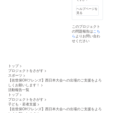
礼のお
手紙の
ヘルプページを
送付先
見る
ご住所
をお知
らせく
このプロジェクト
ださい
の問題報告は
こち
ませ。
※大会の
ら
よりお問い合わ
結果報
せください
告は、
PDF
データ
に１試
合分の
結果を
トップ
>
まとめ
プロジェクトをさがす
>
たレ
スポーツ
>
ポート
１枚（A
【佐世保OHフレンズ】西日本大会への出場のご支援をよろ
４サイ
しくお願いします！
>
ズ） ※
活動報告一覧
試合の
トップ
>
内容に
プロジェクトをさがす
>
より写
子ども・若者支援
>
真の枚
数は変
【佐世保OHフレンズ】西日本大会への出場のご支援をよろ
わりま