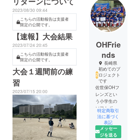
リターンについて
2023/08/30 09:44
こちらの活動報告は支援者
限定の公開です。
【速報】大会結果
OHFrie
2023/07/24 20:45
nds
こちらの活動報告は支援者
限定の公開です。
長崎県
初めてのプ
大会１週間前の練
ロジェクト
習
です
佐世保OHフ
2023/07/15 20:00
レンズとい
う小学生の
ソフトボー
特定商取引
ルチームで
法に基づく
表記
メッセー
ジを送る