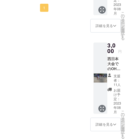
データ
2023
が、残念ながら雨が降り中
1
年08
とし
こ
月
て、感
の
止となりました。午前１０
リ
謝の気
タ
ー
持ちを
時から３時間の募金活動
ン
詳細を見る
を
込め
選
択
だったのですが、ご協力く
て、ご
す
る
報告し
ださった方々本当にありが
3,0
ます。
ご報告
00
とうございます。大切に使
円
は８月
西日本
中旬に
わせて頂きたいと思いま
大会で
メール
す。梅雨で雨の日が続きま
のOHフ
にて行
レンズ
いま
支援
すが、天気の良い日は精一
の各試
す。
者：
合結果
メール
11人
杯練習も頑張っています。
を、
アドレ
お届
メール
スをお
大会まで残り２週間となり
け予
でPDF
知らせ
定：
ました。子どもたちは練習
データ
2023
くださ
年08
とし
いま
こ
と募金活動、どちらも頑
月
て、試
せ。 ※
の
リ
合の状
大会の
タ
張っています。これからも
ー
況がわ
結果報
ン
詳細を見る
を
かる写
告は、
選
ご支援のほどよろしくお願
択
真付き
PDF
す
る
い致します
で、感
データ