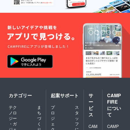
カテゴリー
起案サポート
サ
CAMP
ー
FIRE
テク
ま
プ
ス
ビ
につい
ノロ
ち
ロ
タ
ス
て
ジー
づ
ジ
ッ
・ガ
く
ェ
フ
CAM
CAMP
ジェ
り
ク
に