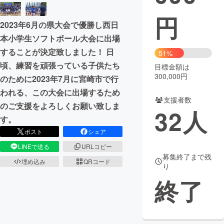
円
まちづくり・地域活性化
2023年6月の県大会で優勝し西日
本小学生ソフトボール大会に出場
CAMPFIRE for Social Good
CAMPFIRE Creation
することが決定致しました！ 日
51%
CAMPFIREふるさと納税
machi-ya
コミュニティ
頃、練習を頑張っている子供たち
目標金額は
300,000円
のために2023年7月に宮崎市で行
われる、この大会に出場するため
支援者数
のご支援をよろしくお願い致しま
32
人
す。
ポスト
シェア
LINEで送る
URLコピー
募集終了まで残
埋め込み
QRコード
り
終了