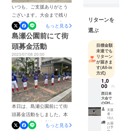
いつも、ご支援ありがとう
ございます。大会まで残り
リターンを
１週間となりました！今日
もっと見る
選ぶ
は天気も回復したので、練
島瀬公園前にて街
習することができました。
頭募金活動
目標金額
久しぶりの合同練習でした
未達でも
2023/07/08 20:00
が、湿度が高く暑い中でし
リターン
が届きま
たが、バッティング練習や
す
(All-in
試合形式での練習をしまし
方式)
た。練習でたくさん失敗を
1,0
00
円
して、試合で笑えるように
西日本
頑張って欲しいですね。来
大会で
のOHフ
週はいよいよ宮崎での大会
本日は、島瀬公園前にて街
レンズ
支援
の各試
です。残された期間を精一
頭募金活動をしました。本
者：
合結果
13人
杯練習したいと思います！
を、
来は朝８時からOHフレンズ
お届
もっと見る
メール
け予
の練習の予定だったのです
でPDF
定：