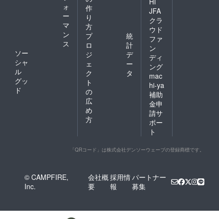
HI
ォ
作
JFA
ー
り
クラ
マ
方
ウド
ン
プ
統
ファ
ス
ロ
計
ン
ソー
ジ
デ
ディ
シャ
ェ
ー
ング
ル
ク
タ
mac
グッ
ト
hi-ya
ド
の
補助
広
金申
め
請サ
方
ポー
ト
「QRコード」は株式会社デンソーウェーブの登録商標です。
© CAMPFIRE,
会社概
採用情
パートナー
Inc.
要
報
募集