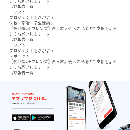
しくお願いします！
>
す。
活動報告一覧
（１試
トップ
>
合につ
プロジェクトをさがす
>
き２〜
５枚程
学校・部活・学生活動
>
度） ※
【佐世保OHフレンズ】西日本大会への出場のご支援をよろ
トーナ
しくお願いします！
>
メント
活動報告一覧
のた
トップ
>
め、試
合数分
プロジェクトをさがす
>
のレ
スポーツ
>
ポート
【佐世保OHフレンズ】西日本大会への出場のご支援をよろ
枚数と
しくお願いします！
>
なりま
活動報告一覧
す。