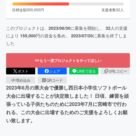
目標金額
300,000
円
支援者数
32
人
このプロジェクトは、
2023/06/30
に募集を開始し、
32
人の支援
により
155,000
円の資金を集め、
2023/07/20
に募集を終了しま
した
もう一度プロジェクトをやってほしい
ポスト
シェア
LINEで送る
URLコピー
埋め込み
QRコード
2023年6月の県大会で優勝し西日本小学生ソフトボール
大会に出場することが決定致しました！ 日頃、練習を頑
張っている子供たちのために2023年7月に宮崎市で行わ
れる、この大会に出場するためのご支援をよろしくお願
い致します。