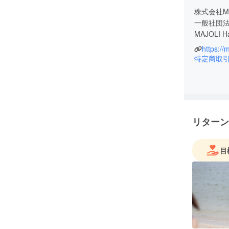
株式会社MAJOL
一般社団法
MAJOLI Hawaii 
https://m
2400名
特定商取
のヨガスク
https://majo
リターン
●わたしのSt
2014年
目
点立ち上
2017年
行へ
2017年
2018年
万円で会
2019年