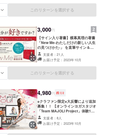
 全米ヨガアライアンス公式認定スクールとなり、業
このリターンを選択する
る
ンライン講座を開始
 NY支店、沖縄支店を設立。著書「New Me-わたし
い人生の見つけかた-」を出版
3,000
円
 ハワイ法人設立。ハワイ、京都で事業展開。
 ピラティス事業にも本格的に参入。今期年商3億円
【サイン入り著書】横幕真理の著書
「New Me-わたしだけの新しい人生
の見つけかた-」 を直筆サイン＆特
別メッセージ入りでご提供！
支援者：21人
Amazonレビュー237件、4.5の高評
お届け予定：2023年10月
価となった「変わりたい」と願うあ
なたに捧げる世界で一番やさしいヨ
ガの教え。 ※出版社クロスメ
このリターンを選択する
る
ディア・パブリッシング社よりリ
ターン承認済
4,980
円
残り
2
※クラファン限定※大反響により追加
募集！！ 【オンラインヨガスタジオ
「Team MAJOLI Project」体験1ヶ
月参加権】本来、ヨガ資格スクール
支援者：8人
MAJOLIの卒業生だけが参加できる
お届け予定：2023年10月
オンラインヨガスタジオ（月額4980
円）を、今回クラファン支援者限定
で、初の一般募集！卒業生以外でも