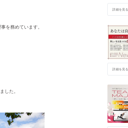
2020年
詳細を見
界初のオ
2021年
だけの新し
理事を務めています。
2022年
2023年
詳細を見
ました。