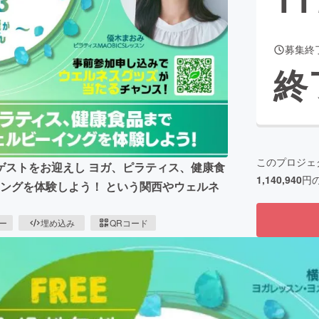
募集終
CAMPFIRE for Social Good
CAMPFIRE Creation
終
CAMPFIREふるさと納税
machi-ya
コミュニティ
このプロジェ
 豪華ゲストをお迎えし ヨガ、ピラティス、健康食
1,140,940
円
イングを体験しよう！ という関西やウェルネ
ピー
埋め込み
QRコード