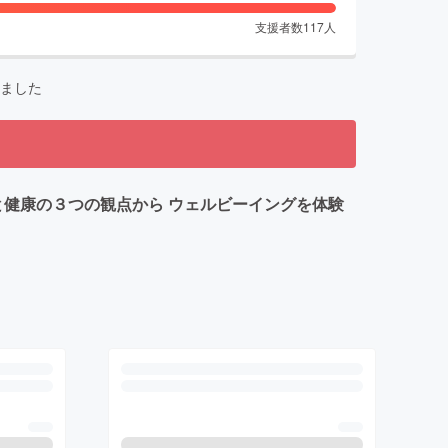
支援者数
117
人
ました
と体と健康の３つの観点から ウェルビーイングを体験