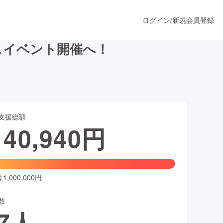
ログイン
/
新規会員登録
ネスイベント開催へ！
うすぐ公開されます
支援総額
プロダクト
140,940
円
ファッション
スポーツ
,000,000円
数
ア
ソーシャルグッド
7
人