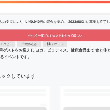
人の支援により
1,140,940
円の資金を集め、
2023/08/31
に募集を終了し
もう一度プロジェクトをやってほしい
RLコピー
埋め込み
QRコード
園にて 豪華ゲストをお迎えし ヨガ、ピラティス、健康食品まで 食
げるイベントです。
ェックしています