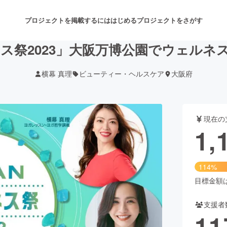
プロジェクトを掲載するには
はじめる
プロジェクトをさがす
ネス祭2023」大阪万博公園でウェル
横幕 真理
ビューティー・ヘルスケア
大阪府
注目のリターン
注目の新着プロジェクト
募集終了が近いプロジェクト
も
現在の
音楽
舞台・パフォーマンス
1,
ゲーム・サービス開発
フード・飲食店
114%
書籍・雑誌出版
アニメ・漫画
目標金額は1
支援者
チャレンジ
ビューティー・ヘルスケ
11