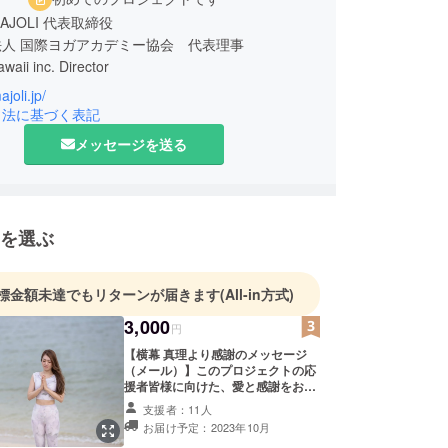
I 代表取締役
人 国際ヨガアカデミー協会 代表理事
inc. Director
ajoli.jp/
以上のヨガインストラクターを輩出する、業界最大手
引法に基づく表記
ールMAJOLIを経営しています。
メッセージを送る
li.jp/
を選ぶ
ory
 東証プライム上場企業(株)アドウェイズのセブ島拠
標金額未達でもリターンが届きます
(All-in方式)
げに参画
3,000
 同社退社後、結婚3ヶ月前に突如インドにヨガの修
円
【横幕 真理より感謝のメッセージ
（メール）】このプロジェクトの応
 結婚して、専業主婦へ
援者皆様に向けた、愛と感謝をお伝
 専業主婦から自立して何者かになりたくて資本金1
えする文章を心を込めて綴り、メー
支援者：11人
社を設立
ルにてお送りします。
お届け予定：2023年10月
 初年度年商わずか30万円