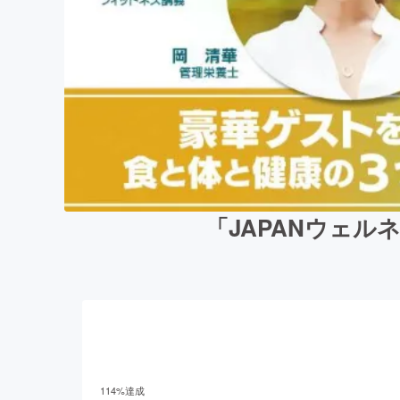
「JAPANウェル
114
%達成