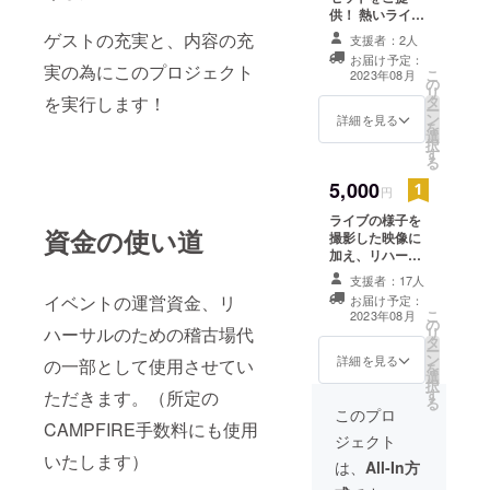
香・松野浩介・
供！ 熱いライブ
中原和宏・
の様子を撮影し
ゲストの充実と、内容の充
RIA・大迫可菜
支援者：2人
たライブフォト
実・水越嗣美・
お届け予定：
（L版サイズ5枚
実の為にこのプロジェクト
こ
山田奈保・森岡
2023年08月
の
セット）を後
リ
里世・西家貴絵
タ
を実行します！
日、ご自宅に郵
ー
姥山莉音・鳴島
ン
送させていただ
詳細を見る
を
唯莉・一萬田心
選
きます。
択
都・大田樹里・
す
る
小森健人・長谷
川幹
5,000
円
ライブの様子を
資金の使い道
撮影した映像に
加え、リハーサ
ルの様子や楽屋
支援者：17人
での様子を収録
イベントの運営資金、リ
お届け予定：
した特典映像を
こ
2023年08月
の
収録したDVD！
ハーサルのための稽古場代
リ
タ
キャスト1名のサ
ー
ン
インを入れて後
詳細を見る
の一部として使用させてい
を
選
日発送させてい
択
す
ただきます！
ただきます。（所定の
る
（キャストは選
このプロ
CAMPFIRE手数料にも使用
択していただけ
ジェクト
ます。指名キャ
いたします）
スト1名を備考欄
は、
All-In方
にご記入くださ