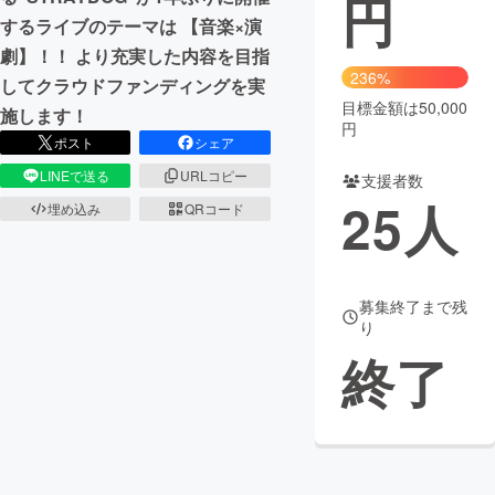
円
するライブのテーマは 【音楽×演
まちづくり・地域活性化
劇】！！ より充実した内容を目指
236%
してクラウドファンディングを実
目標金額は50,000
CAMPFIRE for Social Good
CAMPFIRE Creation
施します！
円
CAMPFIREふるさと納税
machi-ya
コミュニティ
ポスト
シェア
LINEで送る
URLコピー
支援者数
25
人
埋め込み
QRコード
募集終了まで残
り
終了