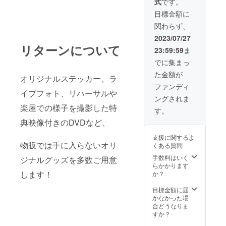
式
です。
い） 【選択可能
キャスト】
目標金額に
Yuka(Les.R)・
関わらず、
藤井奈々・森岡
朋奈・中島舞
2023/07/27
香・松野浩介 中
リターンについて
23:59:59
ま
原和宏・RIA・
大迫可菜実・水
でに集まっ
越嗣美・山田奈
た金額が
保・森岡里世・
オリジナルステッカー、ラ
西家貴絵 姥山莉
ファンディ
イブフォト、リハーサルや
音・鳴島唯莉・
ングされま
一萬田心都・大
楽屋での様子を撮影した特
田樹里・小森健
す。
人・長谷川幹
典映像付きのDVDなど、
支援に関するよ
物販では手に入らないオリ
くある質問
手数料はいく
ジナルグッズを多数ご用意
らかかります
します！
か？
目標金額に届
かなかった場
合どうなりま
すか？