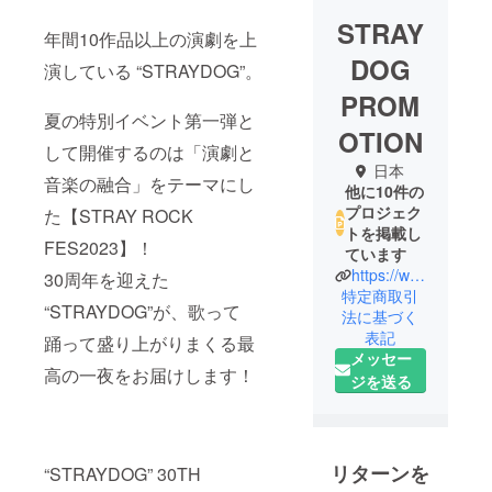
STRAY
年間10作品以上の演劇を上
DOG
演している “STRAYDOG”。
PROM
夏の特別イベント第一弾と
OTION
して開催するのは「演劇と
日本
音楽の融合」をテーマにし
他に10件の
プロジェク
た【STRAY ROCK
トを掲載し
FES2023】！
ています
https://www.straydog.info/
30周年を迎えた
特定商取引
“STRAYDOG”が、歌って
法に基づく
表記
踊って盛り上がりまくる最
メッセー
高の一夜をお届けします！
ジを送る
リターンを
“STRAYDOG” 30TH