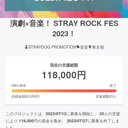
演劇×音楽！ STRAY ROCK FES
2023！
STRAYDOG PROMOTION
音楽
東京都
現在の支援総額
118,000
円
終了
236
%達成
目標金額
50,000
円
支援者数
25
人
このプロジェクトは、
2023/07/12
に募集を開始し、
25
人の支援
により
118,000
円の資金を集め、
2023/07/27
に募集を終了しま
した