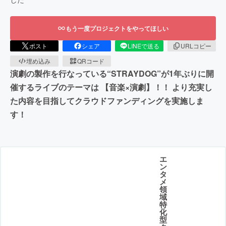
もう一度プロジェクトをやってほしい
ポスト
シェア
LINEで送る
URLコピー
埋め込み
QRコード
演劇の製作を行なっている“STRAYDOG”が1年ぶりに開
催するライブのテーマは 【音楽×演劇】！！ より充実し
た内容を目指してクラウドファンディングを実施しま
す！
エ
ン
タ
メ
領
域
特
化
型