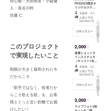
田心都・大田樹里・小森健
FES2023限定オ
リジナルステッ
人・長谷川幹
カー（1枚）
支援者：8人
佐藤 仁
【ボスドッグ
お届け予定：
バージョン】 オ
こ
2023年07月
の
リジナルデザイ
リ
タ
ンのステッカー
ー
ン
（ボスドッグ
詳細を見る
を
選
バージョン）を
択
す
当日受付にてお
る
渡しします！
このプロジェクト
2,000
円
楽屋ショットサ
で実現したいこと
イン入りチェキ
（キャスト1名指
名可能） お好き
支援者：2人
制限が大きく緩和された今
な出演者のサイ
お届け予定：
ン入り楽屋チェ
こ
2023年07月
だからこそ、
の
キを当日受付に
リ
タ
てお渡し！ ご指
ー
ン
名キャストを備
詳細を見る
を
「歌手ではなく、役者だか
選
考欄にご記入く
択
す
ださい。 【指名
らこそ歌える歌」を、お客
る
可能キャスト】
3,000
Yuka(Les.R)・
円
様とぐっと近い距離でお届
藤井奈々・森岡
ライブフォト5枚
朋奈・中島舞
けしたい！
セットをご提