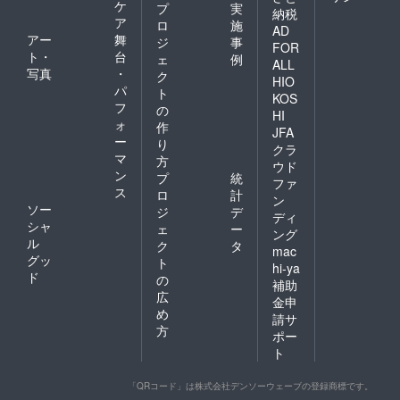
ケ
プ
実
納税
ア
ロ
施
AD
アー
舞
ジ
事
FOR
ト・
台
ェ
例
ALL
写真
・
ク
HIO
パ
ト
KOS
フ
の
HI
ォ
作
JFA
ー
り
クラ
マ
方
ウド
ン
プ
統
ファ
ス
ロ
計
ン
ソー
ジ
デ
ディ
シャ
ェ
ー
ング
ル
ク
タ
mac
グッ
ト
hi-ya
ド
の
補助
広
金申
め
請サ
方
ポー
ト
「QRコード」は株式会社デンソーウェーブの登録商標です。