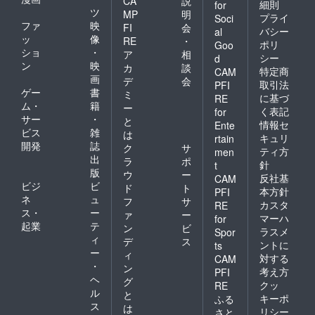
CA
説
細則
for
ツ
MP
明
プライ
Soci
ファ
映
FI
会
バシー
al
ッ
像
RE
・
ポリ
Goo
ショ
・
ア
相
シー
d
ン
映
カ
談
特定商
CAM
画
デ
会
取引法
PFI
ゲー
書
ミ
に基づ
RE
ム・
籍
ー
く表記
for
サー
・
と
情報セ
Ente
ビス
雑
は
キュリ
rtain
開発
誌
ク
サ
ティ方
men
出
ラ
ポ
針
t
版
ウ
ー
反社基
CAM
ビジ
ビ
ド
ト
本方針
PFI
ネ
ュ
フ
サ
カスタ
RE
ス・
ー
ァ
ー
マーハ
for
起業
テ
ン
ビ
ラスメ
Spor
ィ
デ
ス
ントに
ts
ー
ィ
対する
CAM
・
ン
考え方
PFI
ヘ
グ
クッ
RE
ル
と
キーポ
ふる
ス
は
リシー
さと