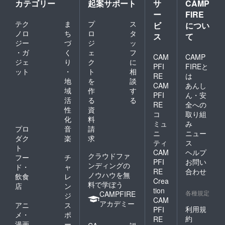
カテゴリー
起案サポート
サ
CAMP
ー
FIRE
テク
ま
プ
ス
ビ
につい
ノロ
ち
ロ
タ
ス
て
ジー
づ
ジ
ッ
・ガ
く
ェ
フ
CAM
CAMP
ジェ
り
ク
に
PFI
FIREと
ット
・
ト
相
RE
は
地
を
談
CAM
あんし
域
作
す
PFI
ん・安
活
る
る
RE
全への
性
資
コ
取り組
化
料
ミュ
み
プロ
音
請
ニ
ニュー
ダク
楽
求
ティ
ス
ト
CAM
ヘルプ
クラウドファ
フー
チ
PFI
お問い
ンディングの
ド・
ャ
RE
合わせ
ノウハウを無
飲食
レ
Crea
料で学ぼう
店
ン
tion
各種規定
CAMPFIRE
ジ
CAM
アカデミー
アニ
ス
利用規
PFI
メ・
ポ
約
RE
漫画
ー