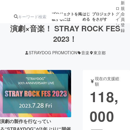
新
ロ
規
グ
会
プロジェクトを掲
はじ
プロジェクト
/
載するには
める
をさがす
イ
員
ン
登
演劇×音楽！ STRAY ROCK FES
録
2023！
人気のプロ
注目のリ
注目の新着プロ
募集終了が近いプ
もうすぐ公開
STRAYDOG PROMOTION
音楽
東京都
ジェクト
ターン
ジェクト
ロジェクト
されます
アート・写真
音楽
現在の支援総
額
118,
テクノロジー・ガジェット
ゲーム・サ
000
映像・映画
書籍・雑誌
演劇の製作を行なってい
ビジネス・起業
チャレンジ
る“STRAYDOG”が1年ぶりに開催