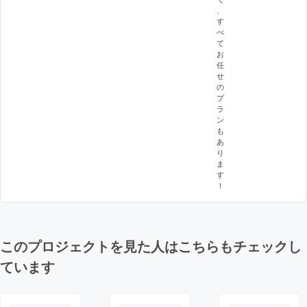
、
す
べ
て
お
任
せ
の
プ
ラ
ン
も
あ
り
ま
す
！
このプロジェクトを見た人はこちらもチェックし
ています