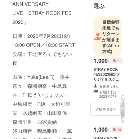
ANNIVERSARY
選ぶ
LIVE「STRAY ROCK FES
2023」
目標金額
未達でも
リターン
日時：2023年7月28日(金)
が届きま
18:00 OPEN／18:30 START
す
(All-in
方式)
会場：下北沢ろくでもない
1,000
円
残り1
夜
STRAY ROCK
FES2023限定オ
出演：Yuka(Les.R)・藤井
リジナルステッ
カー（1枚）
奈々・森岡朋奈・中島舞
支援者：9人
【松野犬バー
お届け予定：
ジョン】 オリジ
香・THE だいじょぶズ・
こ
2023年07月
の
ナルデザインの
リ
中原和宏・RIA・大迫可菜
タ
ステッカー（松
ー
ン
野犬バージョ
詳細を見る
を
実・水越嗣美・山田奈保・
選
ン）を当日受付
択
す
にてお渡ししま
る
森岡里世・西家貴絵
す！
1,000
円
残り2
姥山莉音・鳴島唯莉・一萬
STRAY ROCK