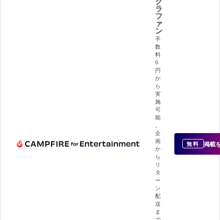
ク
ラ
フ
ァ
ン
手
数
料
0
円
か
ら
実
施
可
能
。
企
画
掲載
無料
か
ら
リ
タ
ー
ン
配
送
ま
で