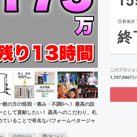
募集終
CAMPFIRE for Social Good
CAMPFIRE Creation
終
CAMPFIREふるさと納税
machi-ya
コミュニティ
このプロジェ
1,707,000
円
般の方の怪我・痛み・不調0へ！ 最高の設
ーとして貢献したい！ 器具へのこだわり、札
めていることで有名なパフォームベタージャ
ピー
埋め込み
QRコード