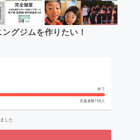
ニングジムを作りたい！
終了
支援者数
159
人
ました