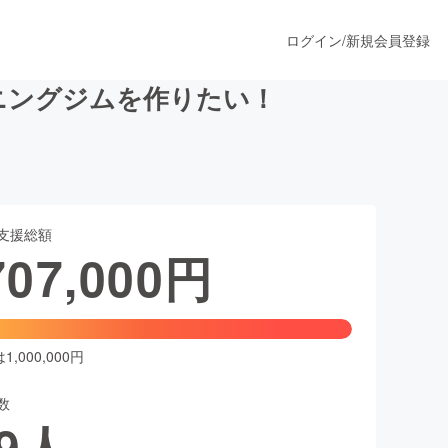
ログイン
/
新規会員登録
ニングジムを作りたい！
うすぐ公開されます
支援総額
プロダクト
707,000
円
ファッション
スポーツ
,000,000円
数
ア
ソーシャルグッド
9
人