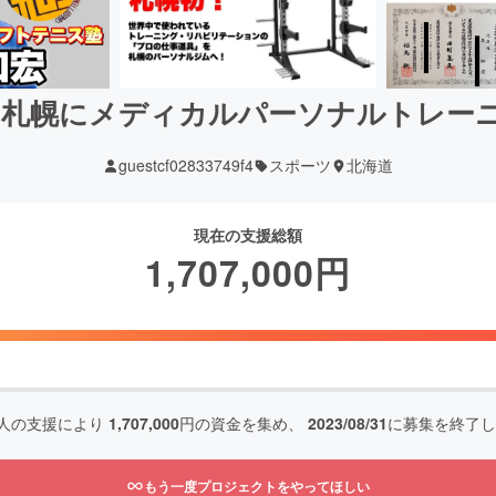
！札幌にメディカルパーソナルトレー
guestcf02833749f4
スポーツ
北海道
現在の支援総額
1,707,000
円
人の支援により
1,707,000
円の資金を集め、
2023/08/31
に募集を終了し
もう一度プロジェクトをやってほしい