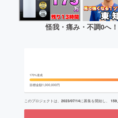
怪我・痛み・不調0へ
170
%達成
目標金額
1,000,000
円
このプロジェクトは、
2023/07/14
に募集を開始し、
159