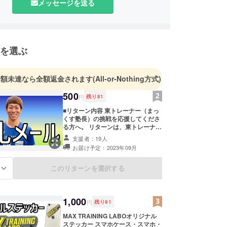
メッセージを送る
を選ぶ
金額未達なら全額返金されます
(All-or-Nothing方式)
500
円
残り
81
■リターン内容 東トレーナー（まっ
くす塾長）の挑戦を応援してくださ
る方へ。 リターンは、東トレーナー
からのお礼メール。
支援者：19人
お届け予定：2023年09月
このリターンを選択する
る
1,000
円
残り
91
MAX TRAINING LABOオリジナル
ステッカー スマホケース・スマホ・