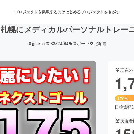
プロジェクトを掲載するには
はじめる
プロジェクトをさがす
！札幌にメディカルパーソナルトレー
guestcf02833749f4
スポーツ
北海道
注目のリターン
注目の新着プロジェクト
募集終了が近いプロジェクト
も
現在の
音楽
舞台・パフォーマンス
1,
ゲーム・サービス開発
フード・飲食店
170%
書籍・雑誌出版
アニメ・漫画
目標金額は1
支援者
チャレンジ
ビューティー・ヘルスケ
15