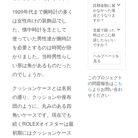
プ ※布
2.代表者：宮
いる場
目標金額に届
スト
合もあ
かなかった場
1920年代まで腕時計の多く
澤潤
ラップ
りま
合どうなりま
3.お問い合わ
は汗及
す。 ※
は女性向けの装飾品でし
すか？
び経年
皆様の
せ先：03-
た、懐中時計を主として
劣化に
応援購
支援で困った
6715-6015
よる色
入によ
時はどこに相
使っていた男性達が腕時計
4.メールアド
抜けい
り量産
談したらいい
たしま
効率が
ですか？
レス
を必要とするのは時間が掛
す。 ※
向上し
:watch@mon
布スト
た場
かりました。当時男性らし
ヘルプページを
ラップ
tre-roroi.jp
合、正
見る
は糸の
規販売
い形は角があるものだった
ほころ
価格が
びが出
のでしょうか。
販売予
このプロジェクト
ます、
定価格
の問題報告は
こち
購入時
より下
クッションケースとは名前
より糸
ら
よりお問い合わ
がる可
がほこ
能性も
せください
の通り、クッションや座布
ろんで
ござい
いる場
ます。
団のように、丸みのある四
合もあ
※デザイ
りま
ン・仕
角いケースです。現在でも
す。 ※
様は変
皆様の
続くROLEXオイスターは最
更にな
応援購
る可能
初期にはクッションケース
入によ
性もご
り量産
ざいま