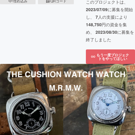
埋め込み
QRコード
このプロジェクトは、
2023/07/09
に募集を開始
し、
7
人の支援により
148,750
円の資金を集
め、
2023/08/30
に募集を
終了しました
もう一度プロジェク
トをやってほしい