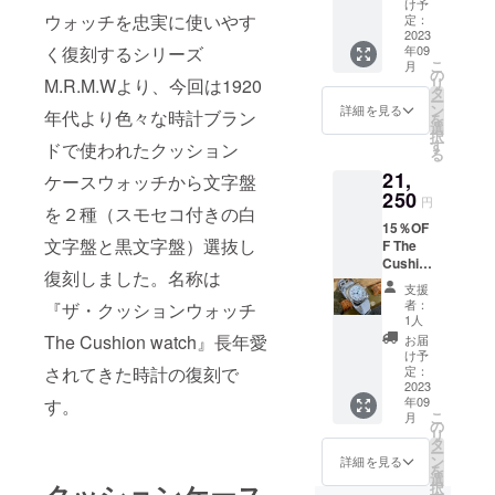
け予
つまでも愛
された
ウォッチを忠実に使いやす
定：
される時
The
2023
年09
く復刻するシリーズ
Cushio
計”をコンセ
こ
月
n
の
プトに時計
リ
M.R.M.Wより、今回は1920
Watch
タ
ー
黒文字
の製作をし
ン
詳細を見る
年代より色々な時計ブラン
を
盤腕時
選
ておりま
択
計x 1個
す
ドで使われたクッション
る
す。時代の
送料無
21,
料 一般
ケースウォッチから文字盤
流行に流さ
小売価
250
円
れず、何世
を２種（スモセコ付きの白
格
15％OF
代にも渡り
25,000
文字盤と黒文字盤）選抜し
F The
税込の
継がれる優
Cushio
15%OF
復刻しました。名称は
れたアン
n
F スト
支援
Watch
ラップ
ティークに
者：
『ザ・クッションウォッチ
腕時計
は3種類
1人
なる時計を
白文字
からお
The Cushion watch』長年愛
お届
目指してお
盤 完成
選びい
け予
された
ただけ
定：
されてきた時計の復刻で
ります。ま
The
2023
ます。
た2020年よ
年09
す。
Cushio
1.ブラ
こ
月
n
り名作と云
ウン本
の
リ
Watch
革スト
タ
われる世界
ー
白文字
ラップ
ン
詳細を見る
を
中のヴィン
盤 腕
2.布製
選
クッションケース
択
時計x 1
グリー