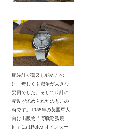
給状
況、製
造工程
上の都
合等に
より出
荷時期
が遅れ
る場合
があり
ます。
腕時計が普及し始めたの
は、奇しくも戦争が大きな
要因でした。そして時計に
精度が求められたのもこの
時です。1935年の英国軍人
向け出版物「野戦勤務規
則」にはRolex オイスター