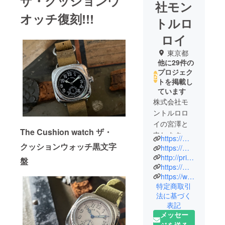
ザ・クッションウ
社モン
オッチ復刻!!!
トルロ
ロイ
東京都
他に29件の
プロジェク
トを掲載し
ています
株式会社モ
ントルロロ
イの宮澤と
The Cushion watch ザ・
申します。
https://montre-roroi.jp/mrmw/
弊社は1893
クッションウォッチ黒文字
https://mrmw.jp/
年より続く
http://prince-keyford.com/
盤
https://montre-roroi.jp
村松製作所
https://www.facebook.com/montreroroi
のオリジナ
特定商取引
ル時計製作
法に基づく
部門として
表記
20年前に設
メッセー
立いたしま
ジを送る