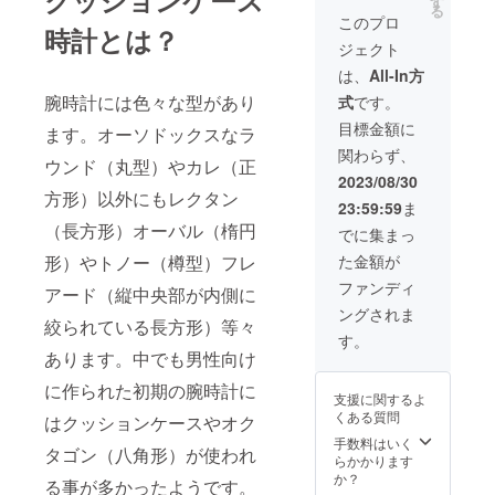
テージミリ
す
る
個 送料
ンスト
このプロ
タリー
時計とは？
無料 一
ラップ
ジェクト
ウォッチを
般小売
3.バッ
価格
クス
忠実に復刻
は、
All-In方
25,000
キーン
したブラン
腕時計には色々な型があり
式
です。
税込の
革薄グ
15%OF
ド
レース
目標金額に
ます。オーソドックスなラ
F スト
トラッ
『M.R.M.W.
関わらず、
ラップ
プ ※布
ウンド（丸型）やカレ（正
』を展開し
は3種類
スト
2023/08/30
からお
ラップ
ておりま
方形）以外にもレクタン
23:59:59
ま
選びい
は汗及
す。何卒宜
ただけ
（長方形）オーバル（楕円
び経年
でに集まっ
しくお願い
ます。
劣化に
た金額が
形）やトノー（樽型）フレ
1.ブラ
よる色
申し上げま
ウン本
抜けい
ファンディ
アード（縦中央部が内側に
す。
革スト
たしま
ングされま
ラップ
す。 ※
絞られている長方形）等々
2.布製
布スト
す。
・特商法の
グリー
ラップ
あります。中でも男性向け
記載につい
ンスト
は糸の
ラップ
に作られた初期の腕時計に
ほころ
て
支援に関するよ
3.バッ
びが出
1.事業者の名
くある質問
はクッションケースやオク
クス
ます、
称：株式会
キーン
購入時
手数料はいく
タゴン（八角形）が使われ
革薄グ
より糸
らかかります
社モントル
レース
がほこ
か？
る事が多かったようです。
ロロイ
トラッ
ろんで