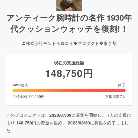
アンティーク腕時計の名作 1930年
代クッションウォッチを復刻!！
株式会社モントルロロイ
プロダクト
東京都
現在の支援総額
148,750
円
終了
148
%達成
目標金額
100,000
円
支援者数
7
人
このプロジェクトは、
2023/07/09
に募集を開始し、
7
人の支援に
より
148,750
円の資金を集め、
2023/08/30
に募集を終了しまし
た