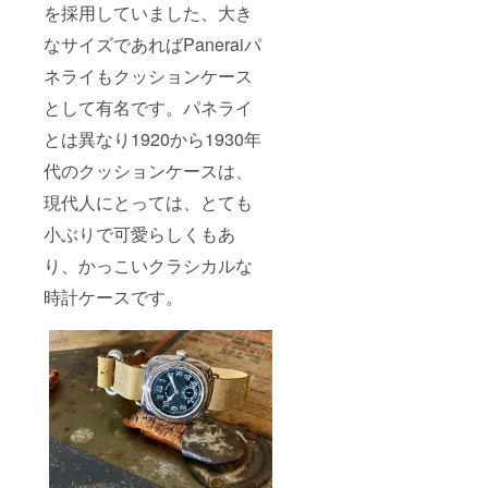
を採用していました、大き
効率が
す。ご
向上し
了承く
なサイズであればPaneraiパ
た場
ださ
合、正
い。 ※
ネライもクッションケース
規販売
ご注文
価格が
状況、
として有名です。パネライ
販売予
使用部
とは異なり1920から1930年
定価格
材の供
より下
給状
代のクッションケースは、
がる可
況、製
能性も
造工程
現代人にとっては、とても
ござい
上の都
ます。
合等に
小ぶりで可愛らしくもあ
※デザイ
より出
ン・仕
荷時期
り、かっこいクラシカルな
様は変
が遅れ
更にな
時計ケースです。
る場合
る可能
があり
性もご
ます。
ざいま
す。ご
了承く
ださ
い。 ※
ご注文
状況、
使用部
材の供