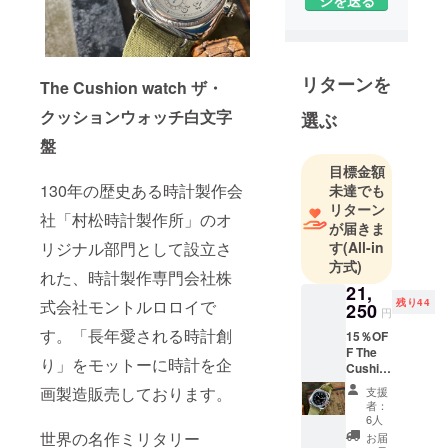
した。長
年、裏方と
して有名ア
リターンを
パレルブラ
The Cushion watch ザ・
ンド様や大
クッションウォッチ白文字
選ぶ
手ジュエ
盤
リーブラン
目標金額
ド様の時計
130年の歴史ある時計製作会
未達でも
の製作のお
リターン
手伝いをさ
社「村松時計製作所」のオ
が届きま
せていただ
す
(All-in
リジナル部門として設立さ
いておりま
方式)
れた、時計製作専門会社株
す。海外進
21,
出を皮切り
残り44
式会社モントルロロイで
250
円
に歴史ある
す。「長年愛される時計創
15％OF
自社ブラン
F The
り」をモットーに時計を企
Cushio
ドKEYFORD
n
を復刻させ
画製造販売しております。
支援
Watch
者：
ていただき
腕時計
6人
黒文字
ました。”い
世界の名作ミリタリー
お届
盤 完成