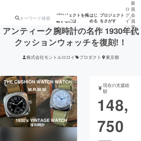
新
ロ
規
グ
会
プロジェクトを掲
はじ
プロジェクト
/
載するには
める
をさがす
イ
員
ン
登
アンティーク腕時計の名作 1930年代
録
クッションウォッチを復刻!！
人気のプロ
注目のリ
注目の新着プロ
募集終了が近いプ
もうすぐ公開
株式会社モントルロロイ
プロダクト
東京都
ジェクト
ターン
ジェクト
ロジェクト
されます
アート・写真
音楽
現在の支援総
額
148,
テクノロジー・ガジェット
ゲーム・サ
750
映像・映画
書籍・雑誌
ビジネス・起業
チャレンジ