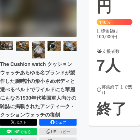
円
まちづくり・地域活性化
148%
目標金額は
CAMPFIRE for Social Good
CAMPFIRE Creation
100,000円
CAMPFIREふるさと納税
machi-ya
コミュニティ
支援者数
7
人
The Cushion watch クッション
ウォッチあらゆる名ブランドが製
作した腕時計の形小さめボディと
募集終了まで残
選べるベルトでワイルドにも華麗
り
にもなる1930年代英国軍人向けの
終了
雑誌に掲載されたアンティーク・
クッションウォッチの復刻
ポスト
シェア
LINEで送る
URLコピー