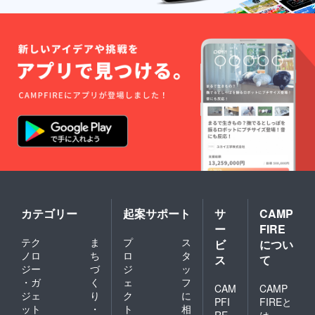
カテゴリー
起案サポート
サ
CAMP
ー
FIRE
テク
ま
プ
ス
ビ
につい
ノロ
ち
ロ
タ
ス
て
ジー
づ
ジ
ッ
・ガ
く
ェ
フ
CAM
CAMP
ジェ
り
ク
に
PFI
FIREと
ット
・
ト
相