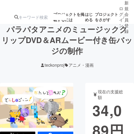
新
ロ
規
グ
会
プロジェクトを掲
はじ
プロジェクト
/
載するには
める
をさがす
イ
員
ン
登
パラパタアニメのミュージックク
録
リップDVD＆ARムービー付き缶バッ
ジの制作
人気のプロ
注目のリ
注目の新着プロ
募集終了が近いプ
もうすぐ公開
ジェクト
ターン
ジェクト
ロジェクト
されます
teckonproj
アニメ・漫画
アート・写真
音楽
現在の支援総
テクノロジー・ガジェット
ゲーム・サ
額
34,0
映像・映画
書籍・雑誌
89
円
ビジネス・起業
チャレンジ