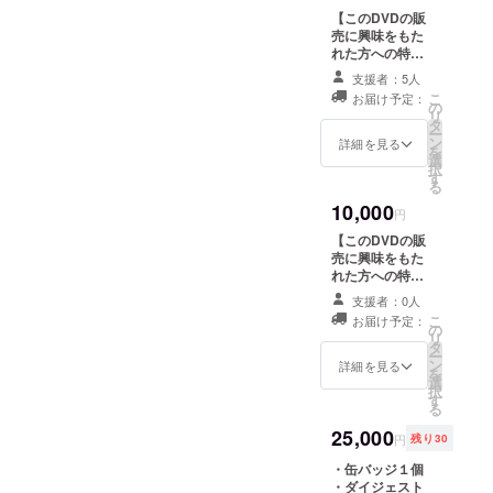
【このDVDの販
売に興味をもた
れた方への特別
セット】 ・缶
支援者：5人
バッジ８個 ・ダ
こ
お届け予定：
イジェスト映像
の
リ
の360p(ケイタ
タ
ー
イ用サイズ)ムー
ン
詳細を見る
を
ビーデータ ・完
選
択
成したDVDディ
す
る
スク８枚
10,000
円
【このDVDの販
売に興味をもた
れた方への特別
セット】 ・缶
支援者：0人
バッジ２０個 ・
こ
お届け予定：
ダイジェスト映
の
リ
像の360p(ケイ
タ
ー
タイ用サイズ)
ン
詳細を見る
を
ムービーデータ
選
択
・完成したDVD
す
る
ディスク２０枚
25,000
円
残り30
・缶バッジ１個
・ダイジェスト