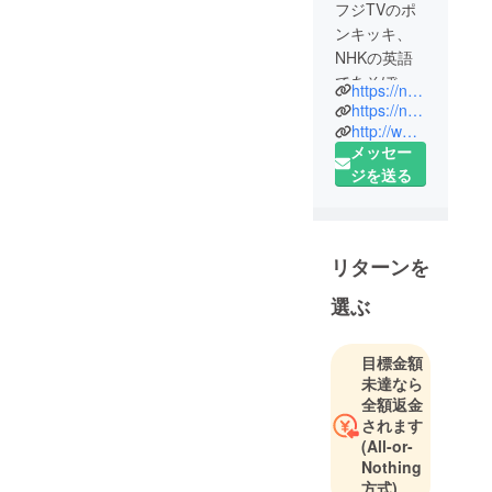
フジTVのポ
ンキッキ、
NHKの英語
であそぼな
https://note.mu/teckon/m/ma1259f5f36b6
どのこども
https://note.mu/teckon/m/mc400784fec59
番組でタイ
http://www.facebook.com/teckon
メッセー
トルとか
ジを送る
ミュージッ
ククリップ
を作るお手
伝いをして
リターンを
います。
最近は
選ぶ
AR(Augment
ed Reality/拡
目標金額
張現実/スマ
未達なら
フォやタブ
全額返金
レットをポ
されます
スターなど
(All-or-
Nothing
に向けると
方式)
中の人物像