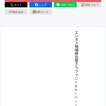
ポスト
シェア
LINEで送る
URLコピー
埋め込み
QRコード
エ
ン
タ
メ
領
域
特
化
型
ク
ラ
フ
ァ
ン
手
数
料
0
円
か
ら