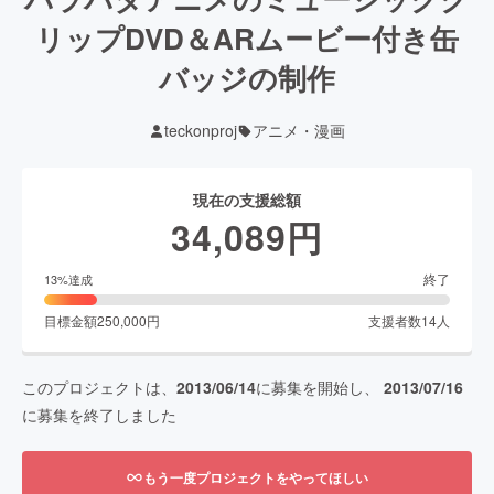
リップDVD＆ARムービー付き缶
バッジの制作
teckonproj
アニメ・漫画
現在の支援総額
34,089
円
終了
13
%達成
目標金額
250,000
円
支援者数
14
人
このプロジェクトは、
2013/06/14
に募集を開始し、
2013/07/16
に募集を終了しました
もう一度プロジェクトをやってほしい