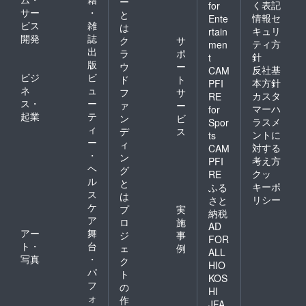
ー
く表記
for
サー
・
と
情報セ
Ente
ビス
雑
は
キュリ
rtain
開発
誌
ク
サ
ティ方
men
出
ラ
ポ
針
t
版
ウ
ー
反社基
CAM
ビジ
ビ
ド
ト
本方針
PFI
ネ
ュ
フ
サ
カスタ
RE
ス・
ー
ァ
ー
マーハ
for
起業
テ
ン
ビ
ラスメ
Spor
ィ
デ
ス
ントに
ts
ー
ィ
対する
CAM
・
ン
考え方
PFI
ヘ
グ
クッ
RE
ル
と
キーポ
ふる
ス
は
リシー
さと
ケ
プ
実
納税
ア
ロ
施
AD
アー
舞
ジ
事
FOR
ト・
台
ェ
例
ALL
写真
・
ク
HIO
パ
ト
KOS
フ
の
HI
ォ
作
JFA