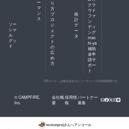
ー
り
クラ
マ
方
ウド
ン
プ
統
ファ
ス
ロ
計
ン
ソー
ジ
デ
ディ
シャ
ェ
ー
ング
ル
ク
タ
mac
グッ
ト
hi-ya
ド
の
補助
広
金申
め
請サ
方
ポー
ト
「QRコード」は株式会社デンソーウェーブの登録商標です。
© CAMPFIRE,
会社概
採用情
パートナー
Inc.
要
報
募集
teckonproj
さんへアンコール