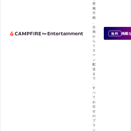
実
施
可
能
。
企
画
掲載
無料
か
ら
リ
タ
ー
ン
配
送
ま
で
、
す
べ
て
お
任
せ
の
プ
ラ
ン