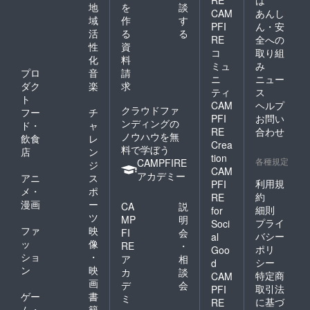
RE
は
地
を
談
CAM
あんし
域
作
す
PFI
ん・安
活
る
る
RE
全への
性
資
コ
取り組
化
料
ミュ
み
プロ
音
請
ニ
ニュー
ダク
楽
求
ティ
ス
ト
CAM
ヘルプ
クラウドファ
フー
チ
PFI
お問い
ンディングの
ド・
ャ
RE
合わせ
ノウハウを無
飲食
レ
Crea
料で学ぼう
店
ン
tion
各種規定
CAMPFIRE
ジ
CAM
アカデミー
アニ
ス
利用規
PFI
メ・
ポ
約
RE
漫画
ー
CA
説
細則
for
ツ
MP
明
プライ
Soci
ファ
映
FI
会
バシー
al
ッ
像
RE
・
ポリ
Goo
ショ
・
ア
相
シー
d
ン
映
カ
談
特定商
CAM
画
デ
会
取引法
PFI
ゲー
書
ミ
に基づ
RE
ム・
籍