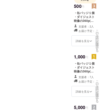
とか商品が
500
円
動き出すだ
・缶バッジ１個
す新しい技
・ダイジェスト
映像の360p(ケ
術)を使った
イタイ用サイズ)
支援者：2人
映像を作っ
ムービーデータ
こ
お届け予定：
ています。
の
リ
タ
ARのサンプ
ー
ン
詳細を見る
を
ル映像や
選
択
セットアッ
す
る
プ方法を
1,000
円
Webにアッ
・缶バッジ１個
プしてある
・ダイジェスト
のでどー
映像の360p(ケ
イタイ用サイズ)
ぞ！
支援者：7人
ムービーデータ
こ
お届け予定：
・完成したDVD
の
リ
ディスク１枚
タ
ー
ン
詳細を見る
を
選
択
す
る
5,000
円