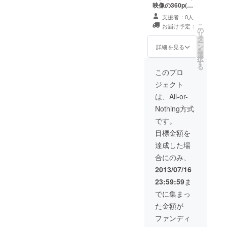
映像の360p(ケ
イタイ用サイズ)
支援者：0人
ムービーデータ
こ
お届け予定：
・完成したDVD
の
リ
ディスク１枚 ・
タ
ー
特別バージョン
ン
詳細を見る
を
のアニメ映像の
選
択
中にお子様、あ
す
る
るいは親子の顔
このプロ
写真を合成して
ジェクト
登場させるサー
ビス ※映像の中
は、All-or-
に入れられるの
Nothing方式
は２人か３人と
いう制約があり
です。
ます。また、完
目標金額を
成品はDVDディ
スクではなく
達成した場
ムービーデータ
合にのみ、
（ 720pHD／PC
用サイズと360p
2013/07/16
／ケイタイ用サ
23:59:59
ま
イズの2種類）で
の納品になりま
でに集まっ
す。
た金額が
ファンディ