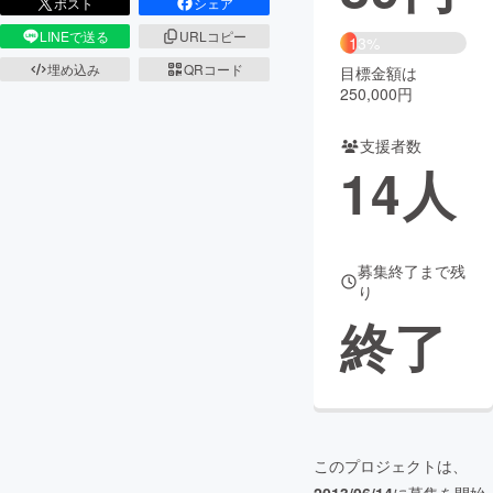
ポスト
シェア
LINEで送る
URLコピー
まちづくり・地域活性化
13%
埋め込み
QRコード
目標金額は
250,000円
CAMPFIRE for Social Good
CAMPFIRE Creation
CAMPFIREふるさと納税
machi-ya
コミュニティ
支援者数
14
人
募集終了まで残
り
終了
このプロジェクトは、