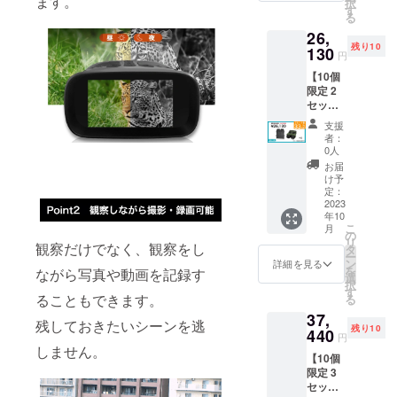
ます。
択
般予定
・ク
す
いたし
状況、
る
販売価
リーニ
ます。
使用部
26,
格:19,5
ングク
※皆様の
材の供
残り10
00円
130
ロス×1
支援に
給状
円
（税
・取扱
より量
況、製
【10個
込）の
説明書
産効率
造工程
限定 2
21％OF
×1 ・
が向上
上の都
セット
F 内容
USBメ
した場
合等に
割】
物： ・
モリ2.0
合、正
より出
支援
33％OF
暗視ス
・32GB
規販売
者：
荷時期
F 暗視
コープ
MicroS
0人
価格が
が遅れ
スコー
本体×1
Dカード
販売予
お届
る場合
プ
・USB-
■お届け
け予
定価格
があり
Ziel（ジ
C充電
定：
予定：
より下
ます。
ール）
2023
ケーブ
2023年
がる可
年10
×2
ル×1 ・
10月末
能性も
こ
月
￥26,13
首掛け
の
まで ※
ござい
リ
観察だけでなく、観察をし
0(税
用スト
タ
お申し
ます。
ー
込・送
ラップ
ン
込み順
詳細を見る
※ご注文
を
ながら写真や動画を記録す
料込) 一
×1 ・収
選
に発送
状況、
択
般予定
納袋×1
す
いたし
使用部
ることもできます。
る
販売価
・ク
ます。
材の供
37,
格:39,0
リーニ
※皆様の
給状
残しておきたいシーンを逃
残り10
00円
440
ングク
支援に
況、製
円
（税
ロス×1
しません。
より量
造工程
【10個
込）の
・取扱
産効率
上の都
限定 3
33％OF
説明書
が向上
合等に
セット
F 内容
×1 ・
した場
より出