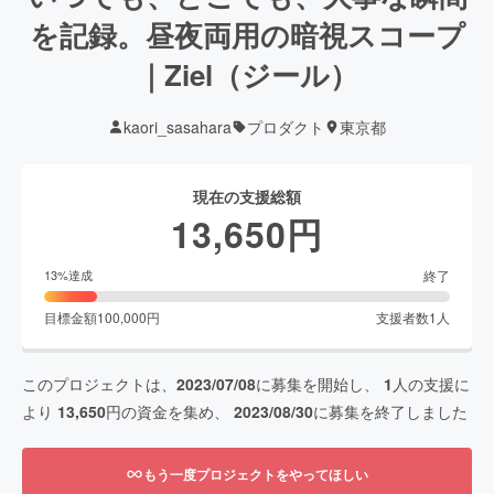
を記録。昼夜両用の暗視スコープ
｜Ziel（ジール）
kaori_sasahara
プロダクト
東京都
現在の支援総額
13,650
円
終了
13
%達成
目標金額
100,000
円
支援者数
1
人
このプロジェクトは、
2023/07/08
に募集を開始し、
1
人の支援に
より
13,650
円の資金を集め、
2023/08/30
に募集を終了しました
もう一度プロジェクトをやってほしい