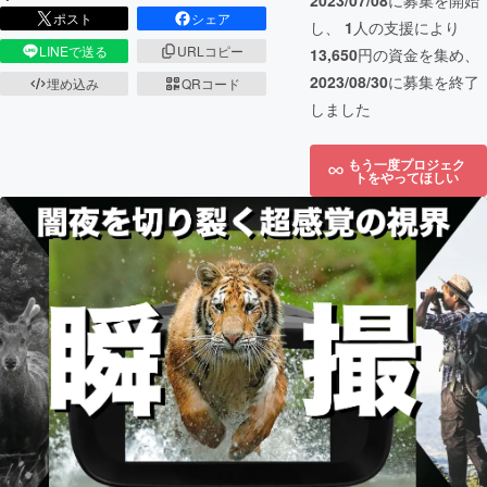
2023/07/08
に募集を開始
ポスト
シェア
し、
1
人の支援により
LINEで送る
URLコピー
13,650
円の資金を集め、
2023/08/30
に募集を終了
埋め込み
QRコード
しました
もう一度プロジェク
トをやってほしい