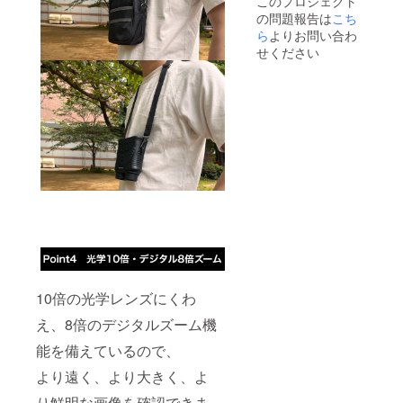
このプロジェクト
ます。
材の供
の問題報告は
こち
※皆様の
給状
支援に
ら
よりお問い合わ
況、製
より量
造工程
せください
産効率
上の都
が向上
合等に
した場
より出
合、正
荷時期
規販売
が遅れ
価格が
る場合
販売予
があり
定価格
ます。
より下
がる可
能性も
ござい
ます。
※ご注文
状況、
使用部
材の供
10倍の光学レンズにくわ
給状
況、製
え、8倍のデジタルズーム機
造工程
能を備えているので、
上の都
合等に
より遠く、より大きく、よ
より出
荷時期
り鮮明な画像を確認できま