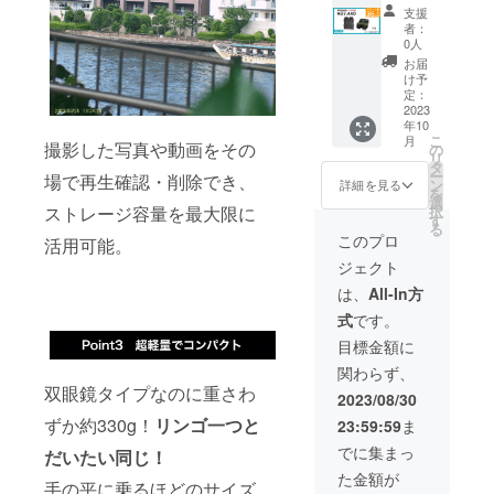
割】
物： ・
USBメ
合、正
荷時期
支援
36％OF
暗視ス
モリ2.0
規販売
者：
が遅れ
F 暗視
コープ
・32GB
0人
価格が
る場合
スコー
本体×2
MicroS
販売予
お届
があり
プ
・USB-
Dカード
け予
定価格
ます。
Ziel（ジ
C充電
定：
■お届け
より下
ール）
2023
ケーブ
予定：
がる可
年10
×3
ル×2 ・
2023年
能性も
こ
月
￥37,44
撮影した写真や動画をその
首掛け
の
10月末
ござい
リ
0(税
用スト
タ
まで ※
ます。
ー
場で再生確認・削除でき、
込・送
ラップ
ン
お申し
詳細を見る
※ご注文
を
料込) 一
×2 ・収
選
込み順
状況、
ストレージ容量を最大限に
択
般予定
納袋×2
す
に発送
使用部
る
販売価
・ク
いたし
このプロ
材の供
活用可能。
格:58,5
リーニ
ます。
給状
ジェクト
00円
ングク
※皆様の
況、製
（税
ロス×2
支援に
は、
All-In方
造工程
込）の
・取扱
より量
上の都
式
です。
36％OF
説明書
産効率
合等に
F 内容
×2 ・
が向上
目標金額に
より出
物： ・
USBメ
した場
荷時期
関わらず、
暗視ス
モリ
合、正
が遅れ
双眼鏡タイプなのに重さわ
コープ
2.0×2
規販売
2023/08/30
る場合
本体×3
・32GB
価格が
があり
ずか約330g！
リンゴ一つと
23:59:59
ま
・USB-
MicroS
販売予
ます。
C充電
Dカード
定価格
でに集まっ
だいたい同じ！
ケーブ
×2 ■お
より下
た金額が
ル×3 ・
届け予
がる可
手の平に乗るほどのサイズ