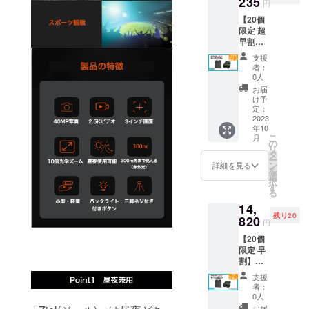
235
円
（税
【20個
込）の
限定 超
30％OF
早割】
F 内容
27％OF
物： ・
支援
F 暗視
暗視ス
者：
スコー
コープ
0人
プ
本体×1
お届
Ziel（ジ
・USB-
け予
ール）
C充電
定：
×1
2023
ケーブ
年10
￥14,23
ル×1 ・
こ
月
5(税
首掛け
の
リ
込・送
用スト
タ
ー
料込) 一
ラップ
ン
詳細を見る
を
般予定
×1 ・収
選
択
販売価
納袋×1
す
る
格:19,5
・ク
14,
00円
リーニ
残り20
（税
820
ングク
円
込）の
ロス×1
【20個
27％OF
・取扱
限定 早
F 内容
説明書
割】
物： ・
×1 ・
24％OF
暗視ス
USBメ
支援
F 暗視
コープ
モリ2.0
者：
スコー
本体×1
・32GB
0人
プ
・USB-
MicroS
お届