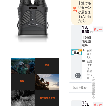
と多くの人
未達でも
に届けたい
リターン
と思い、今
が届きま
回チャレン
す
(All-in
方式)
ジすること
にいたしま
13,
残り19
650
した。クラ
円
ウドファン
【20個
限定 超
ディングを
超早
通じてみな
割】
支援
さまの生活
30％OF
者：
F 暗視
がより豊か
1人
スコー
お届
に、そし
プ
け予
て、未だ見
Ziel（ジ
定：
ール）
2023
たことない
年10
×1
こ
製品と出会
月
￥13,65
の
リ
0(税
いワクワク
タ
ー
込・送
ン
詳細を見る
してくれれ
を
料込) 一
選
択
ば幸いで
般予定
す
る
販売価
す。
14,
格:19,5
残り20
00円