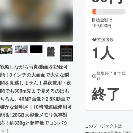
まちづくり・地域活性化
13%
目標金額は
100,000円
CAMPFIRE for Social Good
CAMPFIRE Creation
CAMPFIREふるさと納税
machi-ya
コミュニティ
支援者数
1
人
観察しながら写真/動画を記録可
募集終了まで残
能！3インチの大画面で大切な瞬
り
間を見逃しません！昼夜兼用・夜
終了
間でも300m先まで見えるのはも
ちろん、40MP画像と2.5K動画で
確かな鮮明さ！10時間連続使用可
能＆128GB大容量メモリ保存対
応！約330gと超軽量でコンパク
このプロジェクトは、
ト！