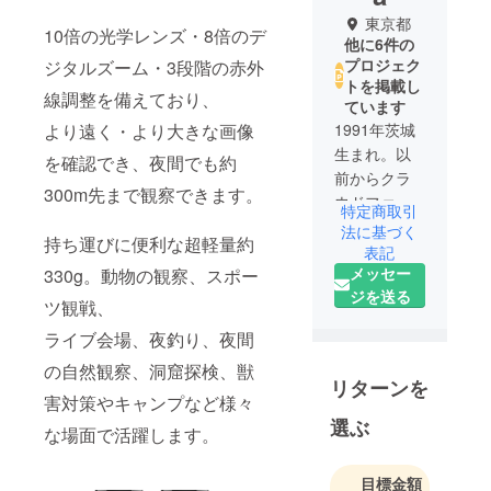
東京都
10倍の光学レンズ・8倍のデ
他に6件の
プロジェク
ジタルズーム・3段階の赤外
トを掲載し
線調整を備えており、
ています
より遠く・より大きな画像
1991年茨城
生まれ。以
を確認でき、夜間でも約
前からクラ
300m先まで観察できます。
ウドファン
特定商取引
ディングで
法に基づく
持ち運びに便利な超軽量約
素敵な商品
表記
メッセー
330g。動物の観察、スポー
や製作者の
ジを送る
想いなどを
ツ観戦、
見ていてと
ライブ会場、夜釣り、夜間
ても感銘を
の自然観察、洞窟探検、獣
うけていま
リターンを
した。今後
害対策やキャンプなど様々
は私もその
選ぶ
な場面で活躍します。
素晴らしい
商品をもっ
目標金額