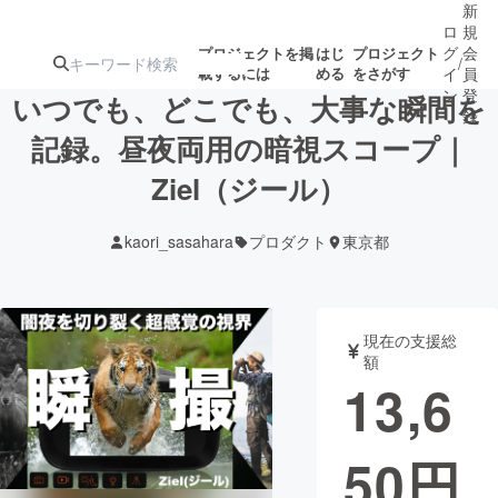
新
ロ
規
グ
会
プロジェクトを掲
はじ
プロジェクト
/
載するには
める
をさがす
イ
員
ン
登
いつでも、どこでも、大事な瞬間を
録
記録。昼夜両用の暗視スコープ｜
Ziel（ジール）
人気のプロ
注目のリ
注目の新着プロ
募集終了が近いプ
もうすぐ公開
ジェクト
ターン
ジェクト
ロジェクト
されます
kaori_sasahara
プロダクト
東京都
アート・写真
音楽
現在の支援総
テクノロジー・ガジェット
ゲーム・サ
額
13,6
映像・映画
書籍・雑誌
50
円
ビジネス・起業
チャレンジ