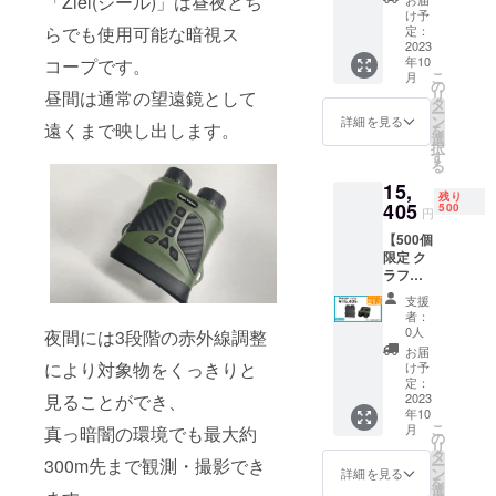
「Ziel(ジール)」は昼夜どち
Ziel（ジ
C充電
Dカード
け予
ール）
ケーブ
定：
らでも使用可能な暗視ス
■お届け
×1
2023
ル×1 ・
予定：
年10
コープです。
￥14,82
首掛け
2023年
こ
月
0(税
用スト
の
10月末
リ
昼間は通常の望遠鏡として
込・送
ラップ
タ
まで ※
ー
料込) 一
×1 ・収
ン
お申し
詳細を見る
遠くまで映し出します。
を
般予定
納袋×1
選
込み順
択
販売価
・ク
す
に発送
る
格:19,5
リーニ
いたし
15,
00円
ングク
ます。
残り
（税
405
ロス×1
500
※皆様の
円
込）の
・取扱
支援に
【500個
24％OF
説明書
より量
限定 ク
F 内容
×1 ・
産効率
ラファ
物： ・
USBメ
が向上
ン割】
暗視ス
モリ2.0
した場
支援
21％OF
コープ
・32GB
合、正
者：
F 暗視
本体×1
MicroS
0人
規販売
夜間には3段階の赤外線調整
スコー
・USB-
Dカード
価格が
お届
プ
C充電
により対象物をくっきりと
■お届け
け予
販売予
Ziel（ジ
ケーブ
定：
予定：
定価格
ール）
2023
見ることができ、
ル×1 ・
2023年
より下
年10
×1
首掛け
10月末
がる可
こ
月
真っ暗闇の環境でも最大約
￥15,40
用スト
の
まで ※
能性も
リ
5(税
ラップ
タ
お申し
ござい
300m先まで観測・撮影でき
ー
込・送
×1 ・収
ン
込み順
詳細を見る
ます。
を
料込) 一
納袋×1
選
に発送
※ご注文