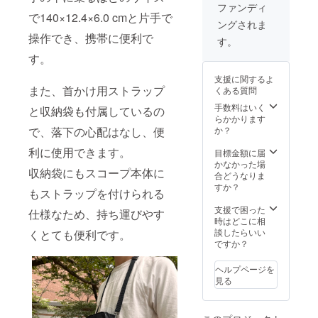
首掛け
定：
能性も
ファンディ
用スト
で140×12.4×6.0 cmと片手で
2023年
ござい
ングされま
ラップ
10月末
ます。
操作でき、携帯に便利で
×3 ・収
まで ※
※ご注文
す。
納袋×3
お申し
状況、
す。
・ク
込み順
使用部
リーニ
に発送
材の供
支援に関するよ
ングク
いたし
給状
また、首かけ用ストラップ
くある質問
ロス×3
ます。
況、製
・取扱
※皆様の
手数料はいく
造工程
と収納袋も付属しているの
説明書
支援に
らかかります
上の都
×3 ・
より量
で、落下の心配はなし、便
か？
合等に
USBメ
産効率
より出
利に使用できます。
モリ
が向上
目標金額に届
荷時期
2.0×3
した場
かなかった場
が遅れ
収納袋にもスコープ本体に
・32GB
合、正
合どうなりま
る場合
MicroS
規販売
すか？
があり
もストラップを付けられる
Dカード
価格が
ます。
×3 ■お
販売予
支援で困った
仕様なため、持ち運びやす
届け予
定価格
時はどこに相
定：
より下
談したらいい
くとても便利です。
2023年
がる可
ですか？
10月末
能性も
まで ※
ござい
ヘルプページを
お申し
ます。
見る
込み順
※ご注文
に発送
状況、
いたし
使用部