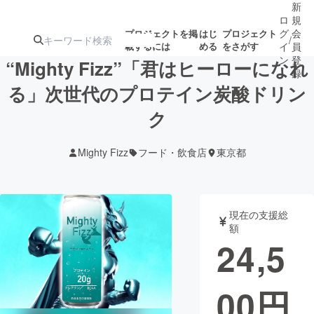
新
ロ
規
グ
会
プロジェクトを掲
はじ
プロジェクト
/
載するには
める
をさがす
イ
員
ン
登
“Mighty Fizz”「君はヒーローになれ
録
る」次世代のプロテイン炭酸ドリン
ク
人気のプロ
注目のリ
注目の新着プロ
募集終了が近いプ
もうすぐ公開
ジェクト
ターン
ジェクト
ロジェクト
されます
Mighty Fizz
フード・飲食店
東京都
アート・写真
音楽
現在の支援総
テクノロジー・ガジェット
ゲーム・サ
額
24,5
映像・映画
書籍・雑誌
00
円
ビジネス・起業
チャレンジ