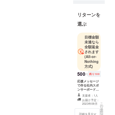
リターンを
選ぶ
目標金額
未達なら
全額返金
されます
(All-or-
Nothing
方式)
500
円
残り100
応援メッセージ
で作る社内スポ
ンサーボード！
支援しているの
支援者：1人
にメッセージを
お届け予定：
逆に送らないと
こ
2023年09月
の
いけない権利で
リ
タ
す！ 皆様の温か
ー
ン
いメッセージと
詳細を見る