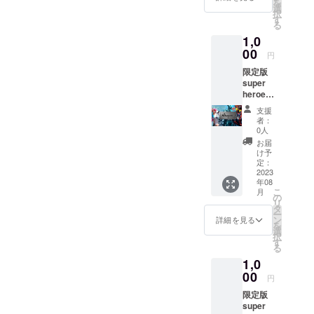
を
選
ニックネームを
択
す
社内スポンサー
る
ボードに
1,0
（Mighty Fizz
00
サービスがなく
円
なるまで、ずっ
限定版
と！）掲載しま
super
す！ 皆様の温か
heroes
いご支援を常に
デジタ
感じながら
支援
ルアー
「Mighty Fizz」
者：
ト (全
0人
の成長に励んで
19+シー
いきます。 ※詳
お届
クレッ
け予
細はまだ決まっ
ト1種)
定：
ていませんが、
ガチャ
2023
スポンサーボー
年08
チケッ
ドは今後より、
こ
月
ト 1回
の
多くの方々の目
リ
ガチャ
タ
に触れるような
ー
チケッ
ン
詳細を見る
形でsnsなどに
を
ト （全
選
写真で掲載しま
択
19種＋
す
す。 お手数をお
る
シーク
かけいたします
1,0
レッ
が、下記の事項
ト）
00
をメールにてお
円
「Might
知らせいただけ
限定版
y Fizz」
ますでしょう
super
今回限
か。 ※支援者様