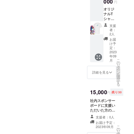
000
ダムで
アート
る人間
円
掲載予定です。
ト）
選ば
は完全
マイク
スポンサーボー
オリジ
「Might
れ、支
にラン
02.ボク
ドデザイン時に
ナルT
y Fizz」
援いた
ダムで
サー
サイズを変更す
シャツ
今回限
だいた
選ば
モーガ
る場合がありま
＋ス
定のデ
方の
れ、支
ン 03.ボ
支援
す。
テッ
ジタル
メール
援いた
者：
クサー
カー1枚
アート
宛にプ
2人
だいた
デモン
・
ガチャ
ロジェ
方の
お届
04バ
Mighty
チケッ
クト終
け予
メール
レット
Fizzオ
トで
定：
了後す
宛にプ
05.NY
リジナ
2023
す！ ガ
ぐ送信
ロジェ
のHero
年09
ルTシャ
チャは1
いたし
クト終
ピー
こ
月
ツ！ ・
回ガ
の
ます。
了後す
ター 06.
リ
限定
チャ、5
タ
ぐ送信
ちびっ
ー
版
回ガ
ン
詳細を見る
いたし
こ大会
を
Mighty
チャ、
選
ます。
王者の
択
readies
11回ガ
す
各種No.
ケビン
る
デジタ
チャを
01.カン
07.チビ
ルアー
15,000
準備さ
ガルー
獅子マ
円
残り30
トス
せてい
に憧れ
シュマ
テッ
社内スポンサー
たただ
る人間
ロ 08.チ
カー(全
ボードに支援い
来まし
マイク
ビ猫プ
4種のう
ただいた方のロ
た。
02.ボク
ディン
ち1つ）
ゴマーク（会社
（この
サー
09.チビ
支援者：0人
滑らか
名やバナー、
ページ
モーガ
猫マ
お届け予定：
な質感
ニークネームや
からの
ン 03.ボ
フィン
こ
2023年09月
でしっ
の
名前も可）掲載
ご支援
クサー
10.MIG
リ
かりと
タ
します！ スポン
は11回