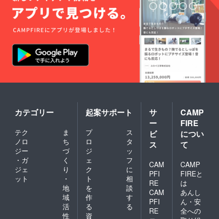
カテゴリー
起案サポート
サ
CAMP
ー
FIRE
テク
ま
プ
ス
ビ
につい
ノロ
ち
ロ
タ
ス
て
ジー
づ
ジ
ッ
・ガ
く
ェ
フ
CAM
CAMP
ジェ
り
ク
に
PFI
FIREと
ット
・
ト
相
RE
は
地
を
談
CAM
あんし
域
作
す
PFI
ん・安
活
る
る
RE
全への
性
資