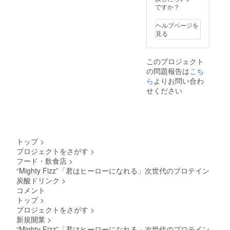
ですか？
りください。 ス
関する
サーボードの大
フィン
ポンサーボドの
情報が
きさは支援者様
10.MIG
完成はファン
必要と
の数により異な
HTY
ヘルプページを
ディング終了後
なりま
ります。 ※皆様
レッド
見る
デザイン作業に
す。お
のロゴ等は１つ
11.MIG
取り掛かり、1ヶ
手数を
縦約10cm、横
HTY ブ
月後を目処に作
おかけ
約10cmの大き
ルー
このプロジェクト
成し、皆さんに
いたし
さで掲載予定で
12.MIG
の問題報告は
こち
完成したスポン
ます
す。スポンサー
HTY
ら
よりお問い合わ
サーボードの写
が、ご
ボードデザイン
イェ
真をお送りしま
希望のT
せください
時にサイズを変
ロー 13.
す。 ※スポン
シャツ
更する場合があ
コード
サーボードの大
サイズ
ります。
ネーム
きさは支援者様
をオプ
M.F
の数により異な
ション
14.Capt
ります。 ※皆様
から選
ainス
のロゴ等は縦約
択して
ティー
トップ
>
30cm、横約
くださ
ブ 15.
プロジェクトをさがす
>
30cmの大きさ
い。
Czan
フード・飲食店
>
で掲載予定で
16.Migh
“Mighty Fizz”「君はヒーローになれる」次世代のプロテイン
す。スポンサー
ty lady
炭酸ドリンク
>
ボードデザイン
ボニー
時にサイズを変
17.Migh
コメント
更する場合があ
ty lady
トップ
>
ります。
さき
プロジェクトをさがす
>
18.Migh
新規開業
>
ty Hero
“Mighty Fizz”「君はヒーローになれる」次世代のプロテイン
フロイ