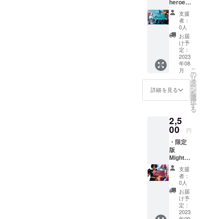
heroes
定のデ
は備考欄にて以
デジタ
ジタル
下の内容をご記
支援
ルアー
アート
者：
載ください。
ト (全
ガチャ
0人
①20文字以内で
19+シー
チケッ
お届
「Mighty Fiz」
クレッ
トで
け予
へのメッセージ
ト1種)
す！ ガ
定：
（手書きでの
ガチャ
2023
チャは1
メッセージでの
年08
チケッ
回ガ
送信もいただけ
こ
月
ト 5回
チャ、5
の
ます。お手数お
リ
分ガ
回ガ
タ
かけしますが、
ー
チャチ
チャ、
ン
詳細を見る
手書きでかいて
を
ケット
11回ガ
選
いただいた場合
択
（全19
チャの
す
は縦幅が約2セン
る
種＋
チケッ
チ横幅が約5〜
2,5
シーク
トを準
15センチ、マッ
レッ
00
備させ
円
キーペンなどの
ト）
ていた
太い線で書いた
・限定
「Might
ただ来
ものを写真で撮
版
y Fizz」
まし
り画像をメール
Mighty
今回限
た。
から送信くださ
ladies
定のデ
（この
支援
い。）を送って
デジタ
ジタル
ページ
者：
ください。
ルアー
アート
からの
0人
m(._.)m ②10文
ト (全4
ガチャ
ご支援
お届
字以内のニック
種）ガ
チケッ
は1回分
け予
ネームを送って
チャ 1
トで
定：
のガ
ください！
回分ガ
2023
す！ ガ
チャチ
Mighty Fizzはこ
年09