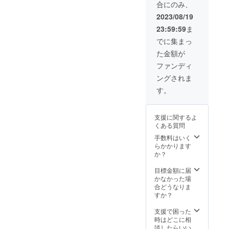
イェ
ty Hero
合にのみ、
「Mighty Fizz」
アート
す。 お手数をお
ガルー
ロー 13.
ジョー
の成長に励んで
ステッ
2023/08/19
かけいたします
に憧れ
コード
20.secr
いきます。 ※詳
カーを
が、下記の事項
る人間
ネーム
et
23:59:59
ま
細はまだ決まっ
送らせ
をメールにてお
マイク
M.F
ていませんが、
ていた
でに集まっ
知らせいただけ
02.ボク
14.Capt
スポンサーボー
だきま
ますでしょう
サー
ainス
た金額が
ドは今後より、
す！ ス
か。 ※支援者様
モーガ
ティー
多くの方々の目
テッ
ファンディ
は備考欄にて以
ン 03.ボ
ブ 15.
に触れるような
カーの
下の内容をご記
クサー
Czan
ングされま
形でsnsなどに
種類は
載ください。 ①
デモン
16.Migh
写真で掲載しま
こちら
す。
スポンサーボー
04.勇師
ty lady
す。 お手数をお
側でか
ドに掲載するロ
郎
ボニー
かけいたします
んぜん
ゴマーク（会社
05.NY
17.Migh
が、下記の項目
ランダ
名やバナー、
のHero
ty lady
支援に関するよ
をメールにてお
ム１つ
ニークネームや
ピー
さき
くある質問
知らせいただけ
お選び
名前も可）をお
ター 06.
18.Migh
手数料はいく
ますでしょう
しま
送りください。
ちびっ
ty Hero
らかかります
か。 ※支援者様
す。 サ
スポンサーボド
こ大会
フロイ
か？
は備考欄にて以
イズ詳
の完成はファン
王者の
ド
下の内容をご記
細は画
ディング終了後
ケビン
19.Migh
目標金額に届
載ください。 ①
像をご
デザイン作業に
07.チビ
ty Hero
かなかった場
スポンサーボー
覧くだ
取り掛かり、1ヶ
獅子マ
ジョー
合どうなりま
ドに掲載するロ
さい。
月後を目処に作
シュマ
20.secr
すか？
ゴマーク（ロゴ
Tシャツ
成し、皆さんに
ロ 08.チ
et
マークをお持ち
の準備
完成したスポン
ビ猫プ
支援で困った
でない方はお名
にあた
サーボードの写
ディン
時はどこに相
前やニックネー
り、サ
真をお送りしま
09.チビ
談したらいい
ムも可）をお送
イズに
す。 ※スポン
猫マ