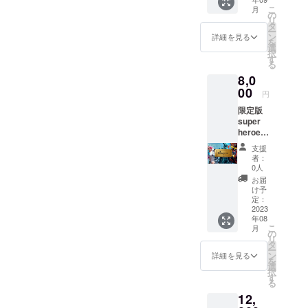
チャチ
チャは1
ケット
れから長期にわ
こ
月
ケット
回ガ
の
となり
たりスポンサー
リ
全4種で
チャ、5
タ
ま
ボードと一緒に
ー
「Might
回ガ
ン
す。）
詳細を見る
成長していきま
を
y Fizz」
チャ、
選
当選す
す。 スポンサー
択
今回限
11回ガ
す
るデジ
ボドの完成は
る
定のデ
チャの
タル
ファンディング
8,0
ジタル
チケッ
アート
終了後デザイン
アート
00
トを準
は完全
円
作業に取り掛か
ガチャ
備させ
にラン
り、1ヶ月後を目
限定版
です！
ていた
ダムで
処に作成し、皆
super
4種類の
ただ来
選ば
さんに完成した
heroes
中から1
まし
れ、支
スポンサーボー
デジタ
つのレ
た。
援いた
支援
ドの写真をお送
ルアー
ディ
（この
だいた
者：
りします。 ※誰
ト (全
キャラ
ページ
0人
方の
かに不利益が出
19+シー
のデジ
からの
メール
お届
ると予測できる
クレッ
タル
ご支援
け予
宛にプ
メッセージは
ト1種)
アート
定：
は5回分
ロジェ
ボードへの掲載
ガチャ
2023
が１つ
のガ
クト終
致しかねます。
年08
金の チ
当選し
チャチ
了後す
こ
※スポンサーボー
月
ケッ
ます。
の
ケット
ぐ送信
リ
ドの大きさは支
ト 11
当選す
タ
となり
いたし
ー
援者様の数によ
回ガ
るデジ
ン
ま
詳細を見る
ます。
を
り異なります。
チャ
タル
選
す。）
各種No.
択
※皆様のメッセー
（全19
アート
す
当選す
01.カン
る
ジは縦5〜
種＋
は完全
るデジ
ガルー
15cm、横約2〜
12,
シーク
にラン
タル
に憧れ
4cmの大きさで
レッ