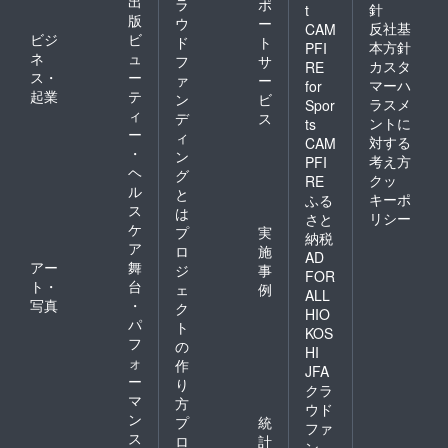
出
ラ
ポ
針
t
版
ウ
ー
反社基
CAM
ビジ
ビ
ド
ト
本方針
PFI
ネ
ュ
フ
サ
カスタ
RE
ス・
ー
ァ
ー
マーハ
for
起業
テ
ン
ビ
ラスメ
Spor
ィ
デ
ス
ントに
ts
ー
ィ
対する
CAM
・
ン
考え方
PFI
ヘ
グ
クッ
RE
ル
と
キーポ
ふる
ス
は
リシー
さと
ケ
プ
実
納税
ア
ロ
施
AD
アー
舞
ジ
事
FOR
ト・
台
ェ
例
ALL
写真
・
ク
HIO
パ
ト
KOS
フ
の
HI
ォ
作
JFA
ー
り
クラ
マ
方
ウド
ン
プ
統
ファ
ス
ロ
計
ン