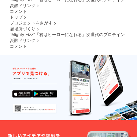
炭酸ドリンク
>
ド
19.Migh
コメント
ty Hero
トップ
>
ジョー
プロジェクトをさがす
>
20.secr
居場所づくり
>
et
“Mighty Fizz”「君はヒーローになれる」次世代のプロテイン
炭酸ドリンク
>
コメント