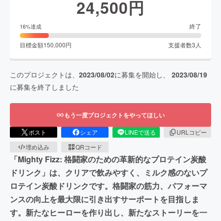
24,500
円
終了
16
%達成
目標金額
150,000
円
支援者数
3
人
このプロジェクトは、
2023/08/02
に募集を開始し、
2023/08/19
に募集を終了しました
もう一度プロジェクトをやってほしい
ポスト
シェア
LINEで送る
URLコピー
埋め込み
QRコード
「Mighty Fizz: 格闘家のための革新的なプロテイン炭酸
ドリンク」は、クリアで飲みやすく、ミルク感のないプ
ロテイン炭酸ドリンクです。格闘家の筋力、パフォーマ
ンスの向上を最大限に引き出すサーポートを目指しま
す。新たなヒーローを作り出し、新たなストーリーを一