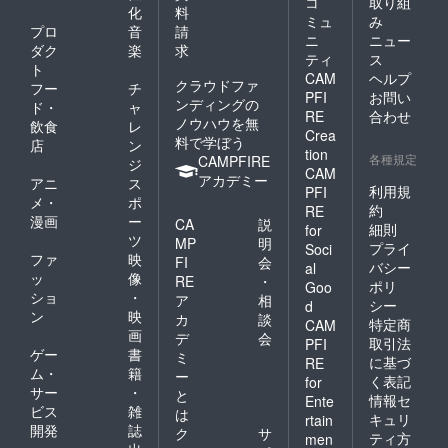
コ
取り組
化
料
ミュ
み
プロ
音
請
ニ
ニュー
ダク
楽
求
ティ
ス
ト
CAM
ヘルプ
クラウドファ
フー
チ
PFI
お問い
ンディングの
ド・
ャ
RE
合わせ
ノウハウを無
飲食
レ
Crea
料で学ぼう
店
ン
tion
各種規定
CAMPFIRE
ジ
CAM
アカデミー
アニ
ス
利用規
PFI
メ・
ポ
約
RE
漫画
ー
CA
説
細則
for
ツ
MP
明
プライ
Soci
ファ
映
FI
会
バシー
al
ッ
像
RE
・
ポリ
Goo
ショ
・
ア
相
シー
d
ン
映
カ
談
特定商
CAM
画
デ
会
取引法
PFI
ゲー
書
ミ
に基づ
RE
ム・
籍
ー
く表記
for
サー
・
と
情報セ
Ente
ビス
雑
は
キュリ
rtain
開発
誌
ク
サ
ティ方
men