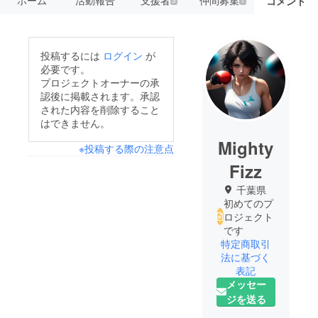
コメント
3
1
投稿するには
ログイン
が
必要です。
プロジェクトオーナーの承
認後に掲載されます。承認
された内容を削除すること
はできません。
Mighty
※投稿する際の注意点
Fizz
千葉県
初めてのプ
ロジェクト
です
特定商取引
法に基づく
表記
メッセー
ジを送る