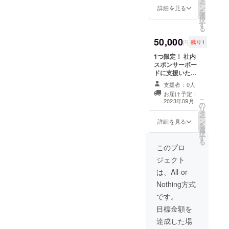
デモン
HTY
ー
した生
ン
サーボードに掲
分のガ
詳細を見る
04バ
レッド
を
地のT
選
載されるロゴは
チャチ
レット
11.MIG
択
シャツ
す
他の支援者様の
ケット
05.NY
HTY ブ
る
です。
メッセージとご
となり
のHero
ルー
50,000
そのた
一緒により目立
ま
ピー
円
残り1
12.MIG
め、普
つ形で（Mighty
す。）
ター 06.
HTY
1つ限定！ 社内
段着と
Fizz サービスが
当選す
ちびっ
イェ
スポンサーボー
してで
なくなるまで、
るデジ
こ大会
ロー 13.
ドに支援いただ
も、運
ずっと！）掲載
タル
王者の
コード
いた方のロゴ
動着と
します！ 皆様
アート
ケビン
支援者：0人
ネーム
マーク（会社名
してで
の温かいご支援
は完全
07.チビ
M.F
お届け予定：
やお写真、ニー
もご利
を常に感じなが
にラン
獅子マ
こ
2023年09月
14.Capt
の
クネーム等も
用いた
ら「Mighty
ダムで
シュマ
リ
ainス
タ
可）を（Mighty
だけま
Fizz」の成長に
選ば
ロ 08.チ
ー
ティー
ン
Fizz サービスが
す。 T
詳細を見る
励んでいきま
れ、支
ビ猫プ
を
ブ 15.
選
なくなるまで、
シャツ
す。 ※詳細はま
援いた
ディン
択
Czan
す
ずっと！）掲載
とご一
だ決まっていま
だいた
09.チビ
る
16.Migh
します！ スポン
緒に4種
このプロ
せんが、スポン
方の
猫マ
ty lady
サーボードに掲
類のレ
サーボードは今
メール
フィン
ボニー
ジェクト
載されるロゴは
ディ
後より、多くの
宛にプ
10.MIG
17.Migh
他の支援者様の
キャラ
は、All-or-
方々の目に触れ
ロジェ
HTY
ty lady
メッセージやロ
のデジ
るような形で
クト終
レッド
さき
Nothing方式
ゴとご一緒によ
タル
snsなどに写真
了後す
11.MIG
18.Migh
り最も目立つ形
アート
です。
で掲載します。
ぐ送信
HTY ブ
ty Hero
で掲載されま
のうち
まず初めに、プ
いたし
ルー
フロイ
目標金額を
す。 皆様の温
の１つ
ロジェクトへの
ます。
12.MIG
ド
かいご支援を常
のデジ
達成した場
ご支援を心から
各種No.
HTY
19.Migh
に感じながら
タル
感謝申し上げま
01.カン