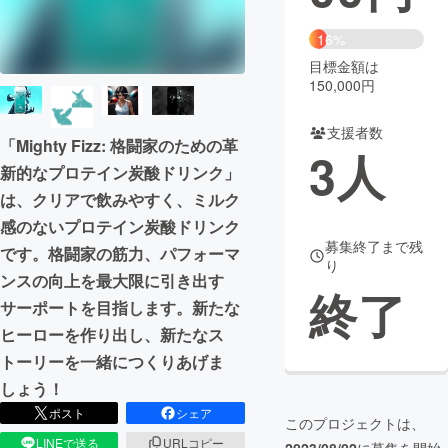
まちづくり・地域活性化
16%
目標金額は
150,000円
CAMPFIRE for Social Good
CAMPFIRE Creation
CAMPFIREふるさと納税
machi-ya
コミュニティ
支援者数
「Mighty Fizz: 格闘家のための革
3
人
新的なプロテイン炭酸ドリンク」
は、クリアで飲みやすく、ミルク
感のないプロテイン炭酸ドリンク
募集終了まで残
です。格闘家の筋力、パフォーマ
り
ンスの向上を最大限に引き出す
終了
サーポートを目指します。新たな
ヒーローを作り出し、新たなス
トーリーを一緒につくりあげま
しょう！
ポスト
シェア
このプロジェクトは、
LINEで送る
URLコピー