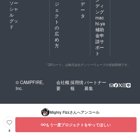
ソー
ジ
デ
ディ
シャ
ェ
ー
ング
ル
ク
タ
mac
グッ
ト
hi-ya
ド
の
補助
広
金申
め
請サ
方
ポー
ト
「QRコード」は株式会社デンソーウェーブの登録商標です。
© CAMPFIRE,
会社概
採用情
パートナー
Inc.
要
報
募集
Mighty Fizz
さんへアンコール
もう一度プロジェクトをやってほしい
4