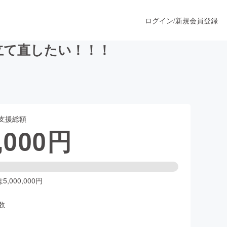
ログイン
/
新規会員登録
立て直したい！！！
うすぐ公開されます
支援総額
プロダクト
,000
円
ファッション
スポーツ
,000,000円
数
ア
ソーシャルグッド
人