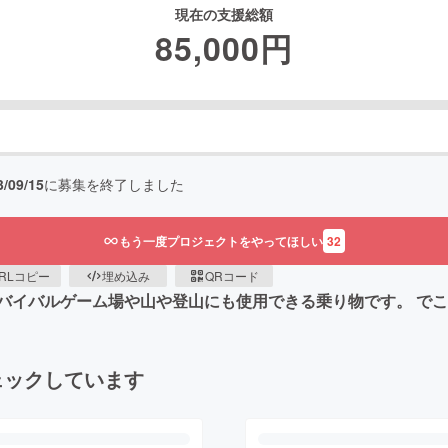
現在の支援総額
85,000
円
3/09/15
に募集を終了しました
もう一度プロジェクトをやってほしい
32
RLコピー
埋め込み
QRコード
バイバルゲーム場や山や登山にも使用できる乗り物です。 で
ェックしています