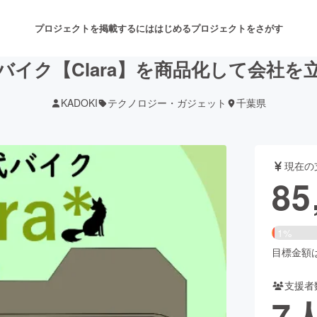
プロジェクトを掲載するには
はじめる
プロジェクトをさがす
バイク【Clara】を商品化して会社を
KADOKI
テクノロジー・ガジェット
千葉県
注目のリターン
注目の新着プロジェクト
募集終了が近いプロジェクト
も
現在の
音楽
舞台・パフォーマンス
85
ゲーム・サービス開発
フード・飲食店
1%
書籍・雑誌出版
アニメ・漫画
目標金額は5
支援者
チャレンジ
ビューティー・ヘルスケ
7