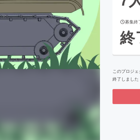
募集終
CAMPFIRE for Social Good
CAMPFIRE Creation
終
CAMPFIREふるさと納税
machi-ya
コミュニティ
このプロジェ
終了しました