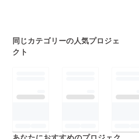
をはじめたけれど、モ
ているのか…！！！
ニターが一台でプレ
コーディングで完璧に
ビュー画面と交互に見
できたと思っても、タ
ている方 視聴者に見
イプミスが１つあるだ
せる画面と作業用の画
けで反映しなかった、
同じカテゴリーの人気プロジェ
面を分けたい配信者の
なんて経験はプログラ
方 PCゲームをしなが
クト
ミングされている方で
ら、同時に攻略サイト
は『よくあること』で
やSNSを開きたい方
すよね。これが、色々
商談などでお客様に比
弄ったあとに判明する
較した資料をみせたい
と、どのコードが間違
営業マンの方 【製品
えているのかを解明す
の紹介】コンセントと
るのに、物凄く時間が
本体を繋ぐケーブル
掛かってしまうんです
と、本体とデバイスを
よねぇ…。でも、この
繋ぐケーブルのたった
マルチモニターがあれ
の２本を差し込むだけ
ば、拡張機能でずっと
で、簡単に設置ができ
あなたにおすすめのプロジェク
作業画面と検証画面を