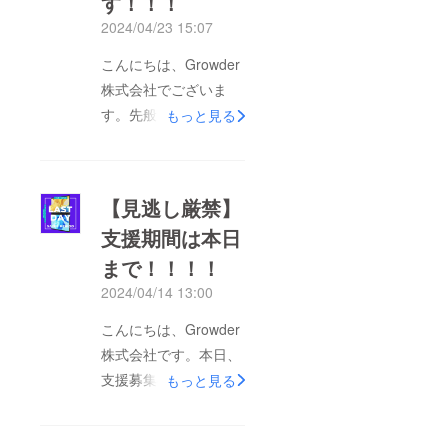
す！！！
2024/04/23 15:07
こんにちは、Growder
株式会社でございま
す。先般は、ご支援・
もっと見る
ご声援をいただきまし
て、誠にありがとうご
ざいました。社員一同
【見逃し厳禁】
嬉しい限りでございま
支援期間は本日
す。ご支援いただきま
まで！！！！
した内容で、より一層
お客様に喜んでいただ
2024/04/14 13:00
ける製品のご提供に努
こんにちは、Growder
めて参ります。今回の
株式会社です。本日、
リターン品の発送は、
支援募集の最終日でご
もっと見る
５月中旬を予定してお
ざいます…！！！本日
ります。発送まで今し
までこの投稿をみてく
ばらくお待ちください