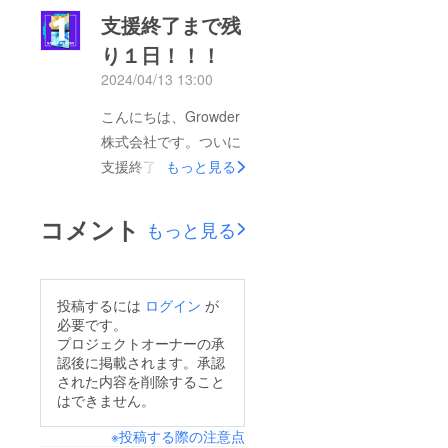
ださった皆さん、誠に
ませ。その他、ご不明
支援終了まで残
ありがとうございま
な点がございました
り１日！！！
す！また、お気に入り
ら、お気軽にお問い合
2024/04/13 13:00
登録も沢山いただき、
わせくださいませ。引
毎日励みになっており
こんにちは、Growder
き続き、Growder株式
ました。本当にありが
株式会社です。ついに
会社をどうぞよろしく
とうございます！皆さ
支援終了も明日が最終
もっと見る
お願いいたします。
んにこちらのマルチモ
日となりました…。皆
ニターをご紹介できる
さんと交流できるのも
コメント
もっと見る
のも、本日が最終日で
明日までなので、本日
すので、しっかりお伝
もめいいっぱい情報を
えしていきますよ
お伝えしていきます
投稿するには
ログイン
が
～！！ぜひ最後までス
よーっ！！！実は投稿
必要です。
クロールついてきてく
主、趣味でWEBサイト
プロジェクトオーナーの承
ださいませ⇩⇩⇩この商
認後に掲載されます。承認
を弄るのが趣味なんで
品は以下の方にオスス
された内容を削除すること
す。コーディングする
はできません。
メしたい商品なんで
時に気になるのが、
す！⇩⇩ WEBデザイン
※投稿する際の注意点
ちゃんとタグが反応し