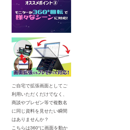
ト×２
(ビデオ
出力お
よび電
源供給
用)、
Mini-
HDMI
ポート
×1(ビデ
オ出力
のみ)
ご自宅で拡張画面としてご
利用いただくだけでなく、
商談やプレゼン等で複数名
に同じ資料を見せたい瞬間
はありませんか？
こちらは360°に画面を動か