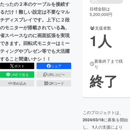
0%
たったの２本のケーブルを接続す
目標金額は
まちづくり・地域活性化
るだけ！難しい設定は不要なマル
5,200,000円
チディスプレイです。上下に２段
のモニターが搭載されている為、
支援者数
CAMPFIRE for Social Good
CAMPFIRE Creation
1
人
省スペースなのに画面拡張を実現
CAMPFIREふるさと納税
machi-ya
コミュニティ
できます。回転式モニターはミー
ティングやプレゼン等でも大活躍
すること間違いナシ！！
募集終了まで残
ポスト
シェア
り
終了
LINEで送る
URLコピー
埋め込み
QRコード
このプロジェクトは、
2024/03/18
に募集を開始
し、
1
人の支援により