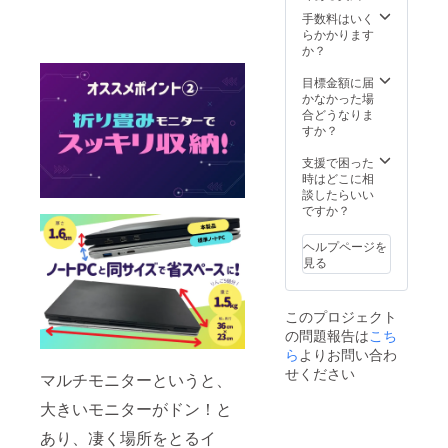
域：
6500K
枚 商品
72％
手数料はいく
リフ
のサイ
NTSC
らかかります
レッ
ズ：
スク
か？
シュ
360x22
リーン
レー
7x157
パネ
目標金額に届
ト：
㎜ アス
ル：
かなかった場
60Hz 輝
ペクト
1080P
合どうなりま
度：300
比：
FHD
すか？
ニット
16：9
IPS 製
スピー
色：
品重
支援で困った
カー：
1670万
量：
時はどこに相
未対応
視野
1588g
談したらいい
入力イ
角：H：
解像
ですか？
ンター
89°/89°
度：
フェー
V：
1920×1
ス：
ヘルプページを
89°/89°
080 色
Type-C
見る
対比：
温度：
フル機
1000：
6500K
能ポー
1 色
リフ
ト×２
このプロジェクト
域：
レッ
(ビデオ
の問題報告は
こち
72％
シュ
出力お
NTSC
ら
よりお問い合わ
レー
よび電
スク
ト：
源供給
せください
マルチモニターというと、
リーン
60Hz 輝
用)、
パネ
度：300
Mini-
大きいモニターがドン！と
ル：
ニット
HDMI
1080P
スピー
あり、凄く場所をとるイ
ポート
FHD