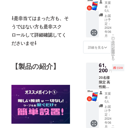
ルチモ
ケーブ
支援
ニター
ル(電源
者：
×1個 一
用) ・
0人
般販売
TypeC-
お届
⇩是非当てはまった方も、そ
予定価
TypeC
け予
格：
ケーブ
定：
うではない方も是非スク
68,000
2024
ル(拡張/
年06
円（税
複製) ・
ロールして詳細確認してく
こ
月
込）
HDMI-
の
リ
→20％
miniHD
タ
ださいませ⇩
ー
OFF
MIケー
ン
詳細を見る
を
【製品
ブル(複
選
択
一式】
製) 【商
す
る
・電源
品仕
【製品の紹介】
61,
アダプ
様】 画
残り20
ター ・
200
面サイ
円
TypeC‐
ズ：
20名様
USB
15.6イ
限定 高
ケーブ
ンチ×2
性能マ
ル(電源
枚 商品
ルチモ
用) ・
のサイ
支援
ニター
TypeC-
ズ：
者：
×1個 一
TypeC
360x22
0人
般販売
ケーブ
7x157
お届
予定価
ル(拡張/
㎜ アス
け予
格：
複製) ・
定：
ペクト
68,000
2024
HDMI-
比：
年06
円（税
miniHD
16：9
こ
月
込）