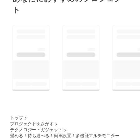
ます。また、デバイス
表示していられるんで
ト
にソフトウェアをイン
す！！！これは便利で
ストールすることも無
すよね！検証画面との
いため、使いたい時に
行き来もなくなり、作
スグにお使いいただけ
業効率もググっとUP♪
る手軽さも推しポイン
ぜひこの機会に、こち
トです！マルチモニ
らのマルチモニターを
ターというと、大きい
ご検討くださいませ！
モニターがドン！とあ
このマルチモニターに
り、凄く場所をとるイ
出会えるのも明日まで
メージがありません
ですよ～～～！！！！
か？こちらの商品は、
ディスプレイが上下に
２枚連なっており、省
スペースでお使いいた
トップ
>
だけます。また、折り
プロジェクトをさがす
>
畳むと標準的なノート
テクノロジー・ガジェット
>
畳める！持ち運べる！簡単設置！多機能マルチモニター
PCと同じサイズ感に