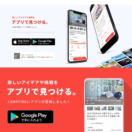
なり、厚さも僅か
1.6cm！！かなり薄く
なりますので、ご自宅
で使用しない時は収納
できますし、標準的な
ノートPCと同じ感覚
で、どこでも持ち運び
いただけます！ご自宅
で拡張画面としてご利
用いただくだけでな
く、商談やプレゼン等
で複数名に同じ資料を
見せたい瞬間はありま
せんか？こちらは360°
に画面を動かすことが
でき、さらに上部の画
面を回転させることも
ボタン１つでできるた