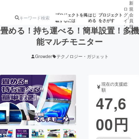
新
ロ
規
グ
会
プロジェクトを掲
はじ
プロジェクト
/
載するには
める
をさがす
イ
員
ン
登
畳める！持ち運べる！簡単設置！多機
録
能マルチモニター
人気のプロ
注目のリ
注目の新着プロ
募集終了が近いプ
もうすぐ公開
Growder
テクノロジー・ガジェット
ジェクト
ターン
ジェクト
ロジェクト
されます
アート・写真
音楽
現在の支援総
額
47,6
テクノロジー・ガジェット
ゲーム・サ
00
円
映像・映画
書籍・雑誌
ビジネス・起業
チャレンジ