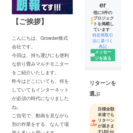
er
他に3件の
プロジェク
【ご挨拶】
トを掲載し
ています
特定商取引
こんにちは、Growder株式
法に基づく
表記
会社です。
メッセー
今回は、持ち運びにも便利
ジを送る
な折り畳みマルチモニター
をご紹介いたします。
昨今はどこにいても、何を
リターンを
していてもインターネット
選ぶ
が必須の時代になりました
ね。
目標金額
未達でも
ご自宅で、動画を見ながら
リターン
別の作業をする、なんて場
が届きま
す
(All-in
面も多いと思います。