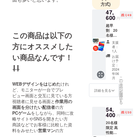
方式)
47,
残り49
600
円
超早
割 20
この商品は以下の
名様限
定 高性
支援
方にオススメした
能マル
者：
チモニ
1人
ター×1
い商品なんです！
お届
個 一般
け予
販売予
定：
⇩⇩
定価
2024
年06
格：
こ
月
68,000
の
リ
WEBデザインをはじめた
けれ
円（税
タ
ー
込）
ど、モニターが一台でプレ
ン
詳細を見る
を
→30％
選
ビュー画面と交互に見ている方
択
OFF
す
視聴者に見せる画面と
作業用の
る
【製品
画面を分けたい配信者
の方
54,
一式】
PCゲーム
をしながら、同時に攻
残り30
・電源
400
円
アダプ
略サイトやSNSを開きたい方
20名様
ター ・
商談などでお客様に比較した資
限定 高
TypeC‐
料をみせたい
営業マン
の方
性能マ
USB