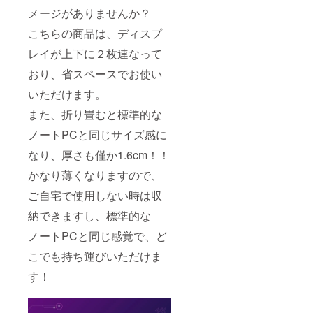
カー：
×1(ビデ
IPS 製
メージがありませんか？
未対応
オ出力
品重
入力イ
のみ)
こちらの商品は、ディスプ
量：
ンター
1588g
フェー
レイが上下に２枚連なって
解像
ス：
度：
Type-C
おり、省スペースでお使い
1920×1
フル機
080 色
能ポー
いただけます。
温度：
ト×２
6500K
また、折り畳むと標準的な
(ビデオ
リフ
出力お
ノートPCと同じサイズ感に
レッ
よび電
シュ
源供給
なり、厚さも僅か1.6cm！！
レー
用)、
ト：
Mini-
かなり薄くなりますので、
60Hz 輝
HDMI
度：300
ポート
ご自宅で使用しない時は収
ニット
×1(ビデ
スピー
オ出力
納できますし、標準的な
カー：
のみ)
ノートPCと同じ感覚で、ど
未対応
入力イ
こでも持ち運びいただけま
ンター
フェー
す！
ス：
Type-C
フル機
能ポー