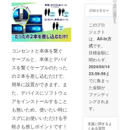
MIケー
の
色：
リ
→10％
ブル(複
タ
1670万
ー
OFF
製) 【商
ン
視野
詳細を見る
を
【製品
品仕
選
角：H：
択
一式】
様】 画
す
89°/89°
る
・電源
面サイ
V：
このプロ
アダプ
ズ：
89°/89°
ジェクト
ター ・
15.6イ
対比：
TypeC‐
ンチ×2
1000：
は、
All-In方
USB
枚 商品
1 色
式
です。
ケーブ
のサイ
域：
コンセントと本体を繋ぐ
ル(電源
ズ：
72％
目標金額に
用) ・
360x22
NTSC
ケーブルと、本体とデバイ
関わらず、
TypeC-
7x157
スク
TypeC
㎜ アス
リーン
2024/04/14
スを繋ぐケーブルのたった
ケーブ
ペクト
パネ
23:59:59
ま
ル(拡張/
比：
の２本を差し込むだけで、
ル：
複製) ・
16：9
1080P
でに集まっ
HDMI-
簡単に設置ができます。ま
色：
FHD
た金額が
miniHD
1670万
IPS 製
た、デバイスにソフトウェ
MIケー
視野
品重
ファンディ
ブル(複
角：H：
量：
アをインストールすること
ングされま
製) 【商
89°/89°
1588g
品仕
V：
解像
す。
も無いため、使いたい時に
様】 画
89°/89°
度：
面サイ
対比：
1920×1
スグにお使いいただける手
ズ：
1000：
080 色
支援に関するよ
15.6イ
軽さも推しポイントです！
1 色
温度：
くある質問
ンチ×2