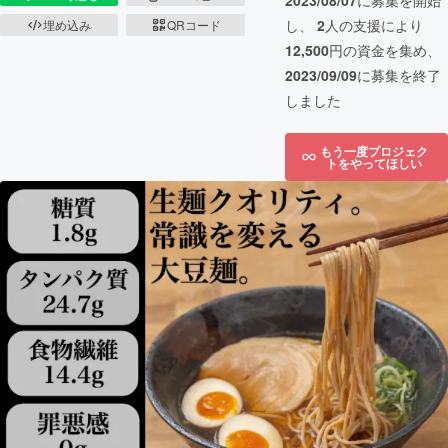
2023/08/07
に募集を開始
し、
2
人の支援により
埋め込み
QRコード
12,500
円の資金を集め、
2023/09/09
に募集を終了
しました
もう一度プロジェク
トをやってほしい