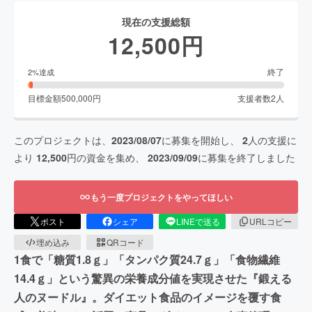
現在の支援総額
12,500
円
終了
2
%達成
目標金額
500,000
円
支援者数
2
人
このプロジェクトは、
2023/08/07
に募集を開始し、
2
人の支援に
より
12,500
円の資金を集め、
2023/09/09
に募集を終了しました
もう一度プロジェクトをやってほしい
ポスト
シェア
LINEで送る
URLコピー
埋め込み
QRコード
1食で「糖質1.8ｇ」「タンパク質24.7ｇ」「食物繊維
14.4ｇ」という驚異の栄養成分値を実現させた『鍛える
人のヌードル』。ダイエット食品のイメージを覆す食