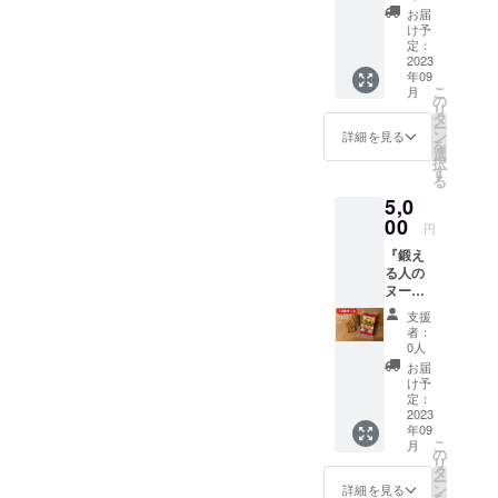
です！
お届
生麺の
け予
ような
定：
食感・
2023
年09
美味し
こ
月
さを是
の
リ
非お試
タ
ー
しいた
ン
詳細を見る
を
だける
選
択
と嬉し
す
る
いで
5,0
す。 保
存方
00
円
法：直
『鍛え
射日光
る人の
を避け
ヌード
て常温
ル』10
保存 賞
支援
食セッ
味期
者：
ト（5
限：
0人
袋）で
2025年
お届
す！ 4
1月
け予
食セッ
定：
トより
2023
年09
もお得
こ
月
にお試
の
リ
しいた
タ
ー
だけま
ン
詳細を見る