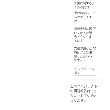
お召し
支援に関するよ
上がり
くある質問
いただ
けると
手数料はいく
嬉しく
らかかります
思いま
か？
す。 幅
広い場
目標金額に届
面でご
かなかった場
自由に
合どうなりま
ご活用
すか？
いただ
けます
支援で困った
と幸い
時はどこに相
です。
談したらいい
保存方
ですか？
法：直
射日光
ヘルプページを
を避け
見る
て常温
保存 賞
味期
このプロジェクト
限：
の問題報告は
こち
2025年
1月
ら
よりお問い合わ
せください