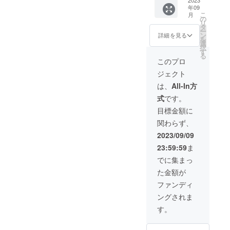
い。 保
360食分
年09
存方
（180
こ
月
法：直
袋）を
の
リ
射日光
原価以
タ
ー
を避け
下でご
ン
詳細を見る
を
て常温
提供さ
選
択
保存 賞
せてい
す
る
味期
ただき
このプロ
限：
ます。
ジェクト
2025年
・ト
1月
レーニ
は、
All-In方
ングジ
式
です。
ムの物
販とし
目標金額に
て ・会
関わらず、
社の福
利厚生
2023/09/09
として
23:59:59
ま
・飲食
店での
でに集まっ
メ
た金額が
ニュー
開拓と
ファンディ
して 沢
ングされま
山の方
に知っ
す。
ていた
だき、