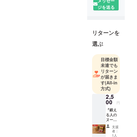
メッセー
ジを送る
リターンを
選ぶ
目標金額
未達でも
リターン
が届きま
す
(All-in
方式)
2,5
00
円
『鍛え
る人の
ヌード
ル』4食
支援
セット
者：
（2袋）
1人