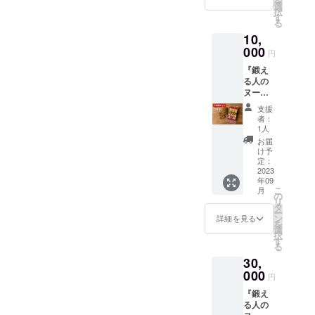
を
す。 是
選
択
非いろ
す
る
んなア
10,
レンジ
でお楽
000
円
しみく
『鍛え
ださい
る人の
(^^) 保
ヌード
存方
ル』20
法：直
支援
食セッ
射日光
者：
ト（10
を避け
1人
袋）で
て常温
お届
す！ 常
保存 賞
け予
温保存
味期
定：
で賞味
2023
限：
年09
期限も
2025年
こ
月
長いの
1月
の
リ
で、食
タ
ー
べ過ぎ
ン
詳細を見る
を
た日の
選
択
調整食
す
る
等とし
30,
てス
トック
000
円
いただ
『鍛え
くにも
る人の
オスス