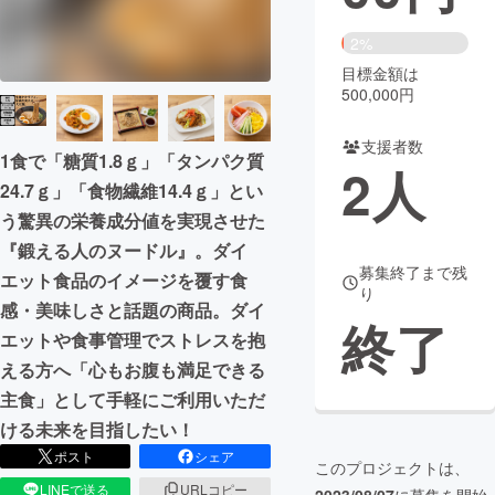
まちづくり・地域活性化
2%
目標金額は
500,000円
CAMPFIRE for Social Good
CAMPFIRE Creation
CAMPFIREふるさと納税
machi-ya
コミュニティ
支援者数
1食で「糖質1.8ｇ」「タンパク質
2
人
24.7ｇ」「食物繊維14.4ｇ」とい
う驚異の栄養成分値を実現させた
『鍛える人のヌードル』。ダイ
募集終了まで残
エット食品のイメージを覆す食
り
感・美味しさと話題の商品。ダイ
終了
エットや食事管理でストレスを抱
える方へ「心もお腹も満足できる
主食」として手軽にご利用いただ
ける未来を目指したい！
ポスト
シェア
このプロジェクトは、
LINEで送る
URLコピー