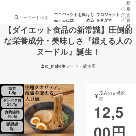
新
ロ
規
グ
会
プロジェクトを掲
はじ
プロジェクト
/
載するには
める
をさがす
イ
員
ン
登
【ダイエット食品の新常識】圧倒的
録
な栄養成分・美味しさ『鍛える人の
ヌードル』誕生！
人気のプロ
注目のリ
注目の新着プロ
募集終了が近いプ
もうすぐ公開
ジェクト
ターン
ジェクト
ロジェクト
されます
to_make
フード・飲食店
アート・写真
音楽
現在の支援総
テクノロジー・ガジェット
ゲーム・サ
額
12,5
映像・映画
書籍・雑誌
00
円
ビジネス・起業
チャレンジ