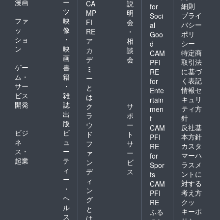
漫画
ー
CA
説
細則
for
ツ
MP
明
プライ
Soci
ファ
映
FI
会
バシー
al
ッ
像
RE
・
ポリ
Goo
ショ
・
ア
相
シー
d
ン
映
カ
談
特定商
CAM
画
デ
会
取引法
PFI
ゲー
書
ミ
に基づ
RE
ム・
籍
ー
く表記
for
サー
・
と
情報セ
Ente
ビス
雑
は
キュリ
rtain
開発
誌
ク
サ
ティ方
men
出
ラ
ポ
針
t
版
ウ
ー
反社基
CAM
ビジ
ビ
ド
ト
本方針
PFI
ネ
ュ
フ
サ
カスタ
RE
ス・
ー
ァ
ー
マーハ
for
起業
テ
ン
ビ
ラスメ
Spor
ィ
デ
ス
ントに
ts
ー
ィ
対する
CAM
・
ン
考え方
PFI
ヘ
グ
クッ
RE
ル
と
キーポ
ふる
ス
は