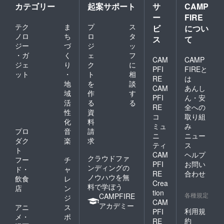
カテゴリー
起案サポート
サ
CAMP
ー
FIRE
テク
ま
プ
ス
ビ
につい
ノロ
ち
ロ
タ
ス
て
ジー
づ
ジ
ッ
・ガ
く
ェ
フ
CAM
CAMP
ジェ
り
ク
に
PFI
FIREと
ット
・
ト
相
RE
は
地
を
談
CAM
あんし
域
作
す
PFI
ん・安
活
る
る
RE
全への
性
資
コ
取り組
化
料
ミュ
み
プロ
音
請
ニ
ニュー
ダク
楽
求
ティ
ス
ト
CAM
ヘルプ
クラウドファ
フー
チ
PFI
お問い
ンディングの
ド・
ャ
RE
合わせ
ノウハウを無
飲食
レ
Crea
料で学ぼう
店
ン
tion
各種規定
CAMPFIRE
ジ
CAM
アカデミー
アニ
ス
利用規
PFI
メ・
ポ
約
RE