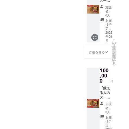
ヌード
メで
ル』60
す。 保
支援
食セッ
存方
者：
ト（30
法：直
0人
袋）で
射日光
お届
す！ 日
を避け
け予
常に定
て常温
定：
期的に
2023
保存 賞
年09
取り入
味期
こ
月
れてい
限：
の
リ
ただ
2025年
タ
ー
き、 身
1月
ン
詳細を見る
を
体が整
選
択
う効果
す
る
を確実
100
に実感
してい
,00
ただけ
0
円
ると嬉
しいで
『鍛え
す。 生
る人の
麺のよ
ヌード
うな食
ル』を
支援
感・美
販売・
者：
味しさ
利用す
0人
を是非
る権利
お届
お試し
とし
け予
くださ
て、
定：
2023