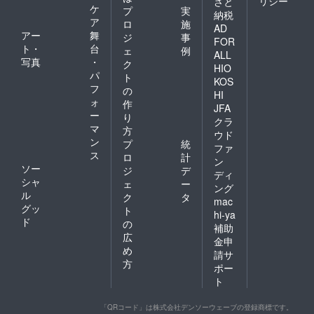
リシー
さと
ケ
プ
実
納税
ア
ロ
施
AD
アー
舞
ジ
事
FOR
ト・
台
ェ
例
ALL
写真
・
ク
HIO
パ
ト
KOS
フ
の
HI
ォ
作
JFA
ー
り
クラ
マ
方
ウド
ン
プ
統
ファ
ス
ロ
計
ン
ソー
ジ
デ
ディ
シャ
ェ
ー
ング
ル
ク
タ
mac
グッ
ト
hi-ya
ド
の
補助
広
金申
め
請サ
方
ポー
ト
「QRコード」は株式会社デンソーウェーブの登録商標です。