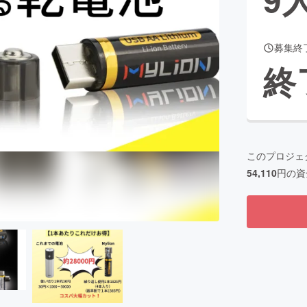
募集終
CAMPFIRE for Social Good
CAMPFIRE Creation
終
CAMPFIREふるさと納税
machi-ya
コミュニティ
このプロジェ
54,110
円の資