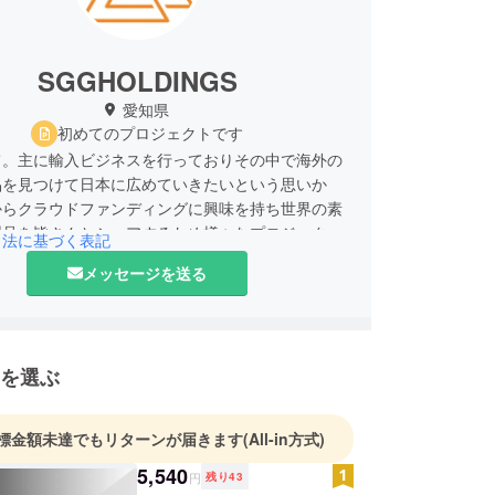
SGGHOLDINGS
愛知県
初めてのプロジェクトです
て。主に輸入ビジネスを行っておりその中で海外の
品を見つけて日本に広めていきたいという思いか
からクラウドファンディングに興味を持ち世界の素
製品を皆さんとシェアするため様々なプロジェクト
引法に基づく表記
メッセージを送る
を選ぶ
標金額未達でもリターンが届きます
(All-in方式)
5,540
円
残り
43