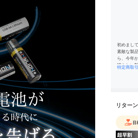
初めまし
素敵な製
ら、今年
晴らしい
特定商取
リターン
目