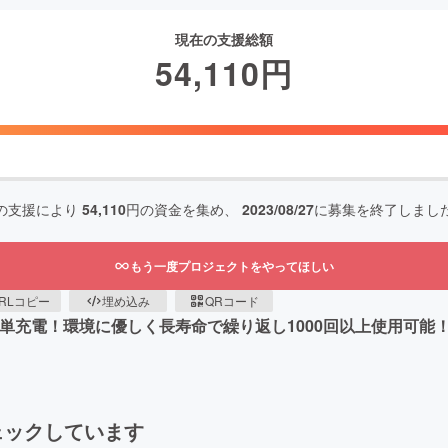
現在の支援総額
54,110
円
の支援により
54,110
円の資金を集め、
2023/08/27
に募集を終了しまし
もう一度プロジェクトをやってほしい
RLコピー
埋め込み
QRコード
単充電！環境に優しく長寿命で繰り返し1000回以上使用可能！
ェックしています