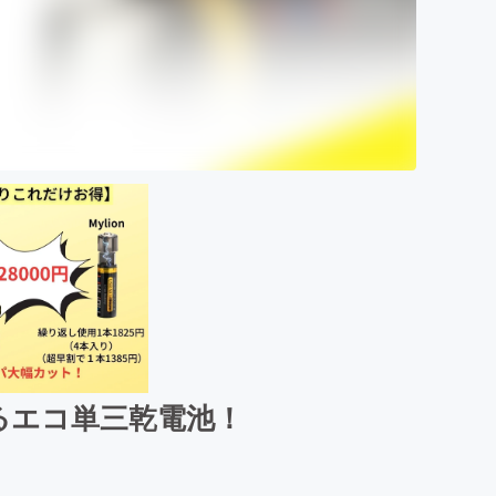
るエコ単三乾電池！