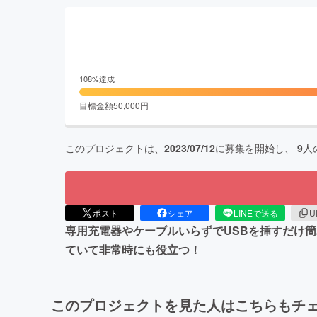
108
%達成
目標金額
50,000
円
このプロジェクトは、
2023/07/12
に募集を開始し、
9
人
ポスト
シェア
LINEで送る
U
専用充電器やケーブルいらずでUSBを挿すだけ簡
ていて非常時にも役立つ！
このプロジェクトを見た人はこちらもチ