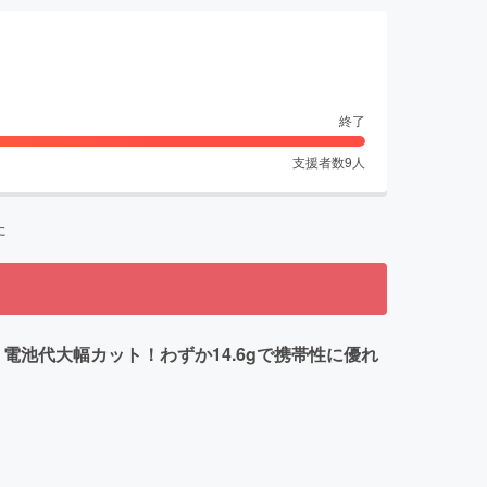
終了
支援者数
9
人
た
電池代大幅カット！わずか14.6gで携帯性に優れ