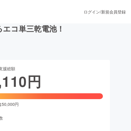
ログイン
/
新規会員登録
るエコ単三乾電池！
うすぐ公開されます
支援総額
プロダクト
,110
円
ファッション
スポーツ
0,000円
数
ア
ソーシャルグッド
人