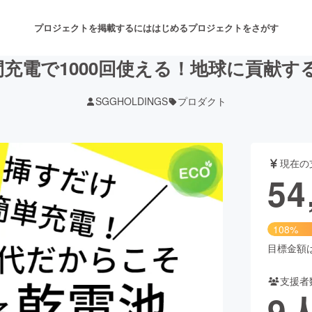
プロジェクトを掲載するには
はじめる
プロジェクトをさがす
間充電で1000回使える！地球に貢献す
SGGHOLDINGS
プロダクト
注目のリターン
注目の新着プロジェクト
募集終了が近いプロジェクト
も
現在の
音楽
舞台・パフォーマンス
54
ゲーム・サービス開発
フード・飲食店
108%
書籍・雑誌出版
アニメ・漫画
目標金額は5
支援者
チャレンジ
ビューティー・ヘルスケ
9