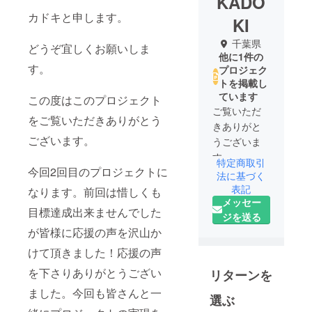
KADO
カドキと申します。
KI
千葉県
どうぞ宜しくお願いしま
他に1件の
す。
プロジェク
トを掲載し
ています
この度はこのプロジェクト
ご覧いただ
をご覧いただきありがとう
きありがと
ございます。
うございま
す。
特定商取引
今回2回目のプロジェクトに
千葉県木更
法に基づく
津市に店を
表記
なります。前回は惜しくも
メッセー
構えるカド
目標達成出来ませんでした
ジを送る
キ工業
が皆様に応援の声を沢山か
（有）と申
します。
けて頂きました！応援の声
弊社は車
を下さりありがとうござい
リターンを
検、自動車
ました。今回も皆さんと一
整備を生業
選ぶ
とし活動し