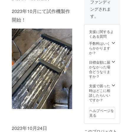
なって
ファンディ
×1 ※発
おりま
ングされま
送費は
す。
2023年10月にて試作機製作
こちら
す。
で負担
開始！
させて
頂きま
支援に関するよ
す。 購
くある質問
入する
際には
手数料はいく
氏名と
らかかります
ご連絡
か？
先をご
記入の
目標金額に届
上ご購
かなかった場
入下さ
合どうなりま
い。
すか？
支援で困った
時はどこに相
談したらいい
ですか？
ヘルプページを
見る
2023年10月24日
このプロジェクト