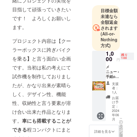
緒にプロジェクトの実現を
ている会社
目指して頑張っていきたい
目標金額
です。
未達なら
です！ よろしくお願いし
クラウド
全額返金
ファンディ
ます。
されます
ングにて登
(All-or-
Nothing
録した理由
プロジェクト内容は【クー
方式)
はまったく
ラーボックスに跨ぎバイク
1,0
新しい商
残り
00
を乗る
】
と言う面白い企画
100
品、ガ
円
ジェットを
メ
です。当初は私の考えにて
ニュー •
世に出して
試作機を制作しておりまし
手紙or
いきたいと
メール
支援
たが、かなり出来が素晴ら
手紙も
思い登録し
者：
しくは
1人
ました。
しく、デザイン性、機能
メール
お届
若輩者です
にて感
け予
性、収納性と言う要素が溶
謝とお
定：
が、どうぞ
礼の言
2024
け合い出来た作品となりま
宜しくお願
年06
葉を送
こ
月
す。
車にも搭載することが
いします
らせて
の
リ
いただ
タ
ー
できる
程コンパクトにまと
きま
ン
詳細を見る
を
す。 ※
選