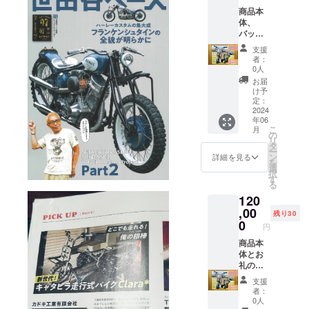
メ
をご購
商品本
ニュー
入頂い
体、
20パー
た方に
バッテ
セント
は御連
リー、
オフチ
絡先の
支援
バッテ
ケット
メール
者：
リー充
×1 ※発
アドレ
0人
電器を
送費は
スにて
お届
セット
こちら
車体の
け予
でご郵
で負担
定：
予約購
送させ
2024
させて
入がで
年06
て頂き
いただ
きる
こ
月
ます。
きます
の
URLを
リ
先着30
※目標金
タ
お送り
ー
名様と
額達成
ン
させて
詳細を見る
を
限りま
の場
選
いただ
択
す。 一
合
す
きま
る
般販売
20%オ
す。 購
120
予定価
フチ
入する
格
,00
ケット
際には
残り30
145,000
をご購
0
氏名と
円
円
入頂い
メール
→98,00
商品本
た方に
アドレ
0円
体とお
は御連
ス、ご
（47,00
礼の御
絡先の
連絡先
0円分お
手紙を
メール
をご記
支援
得！）
ご郵送
アドレ
入の上
者：
セット
させて
スにて
ご購入
0人
メ
頂きま