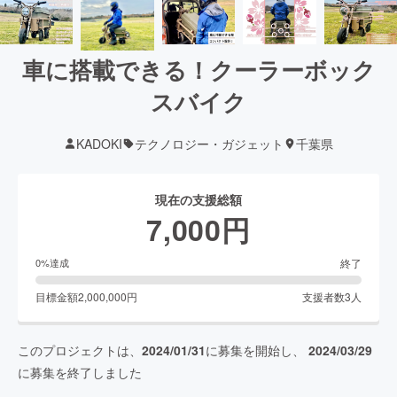
車に搭載できる！クーラーボック
スバイク
KADOKI
テクノロジー・ガジェット
千葉県
現在の支援総額
7,000
円
終了
0
%達成
目標金額
2,000,000
円
支援者数
3
人
このプロジェクトは、
2024/01/31
に募集を開始し、
2024/03/29
に募集を終了しました