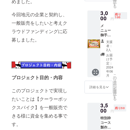
めました。
択
御手紙
す
る
もしく
3,0
はメー
今回地元の企業と契約し、
残り
ルどち
00
100
円
らかを
一般販売をしたいと考えク
メ
選択可
ニュー
ラウドファンディングに応
能です
御手紙
※発送費
募しました。
orメー
はこち
支援
ル×1 オ
らで負
者：
リジナ
担させ
2人
ル箸×1
ていた
お届
お礼の
だきま
け予
御手紙
す ※購
定：
とお礼
2024
入する
年06
の品
際には
こ
月
（オリ
プロジェクト目的・内容
備考欄
の
リ
ジナル
に氏
タ
ー
お箸）
名、連
ン
詳細を見る
を
このプロジェクトで実現し
を送ら
絡先、
選
択
せてい
メール
す
たいことは【クーラーボッ
る
ただき
もしく
3,5
ます。
は手紙
クスバイク】を一般販売で
残り50
※御手紙
00
を選ん
円
もしく
で記入
きる様に資金を集める事で
特別枠
はメー
してい
コース
ルどち
す。
ただ
製作し
らかを
き、ご