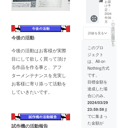
車体の
下さ
お届
ニュー
す。一
予約購
い。 有
け予
商品本
般販売
入がで
定：
効期限
体×1
予定価
2024
きる
は2024
年06
バッテ
格
URLを
年６
こ
月
リー×1
145,000
お送り
の
月〜
リ
バッテ
円
させて
タ
2025年
ー
リー充
→120,0
いただ
ン
６月と
詳細を見る
を
電器×1
00円
今後の活動
きま
選
なって
択
販売証
（25,00
す。 購
す
おりま
る
明書×1
0円分お
入する
す。
このプロ
今後の活動はお客様が実際
※発送費
得！）
際には
ジェクト
はこち
先着30
氏名と
目にして欲しく買って頂け
らで御
名様と
メール
は、All-or-
負担さ
限りま
アドレ
る作品を作る事と、アフ
Nothing方式
せて頂
す。
ス、ご
きま
セット
連絡先
です。
ターメンテナンスを充実し
す。 購
メ
をご記
目標金額を
入する
ニュー
入の上
お客様に寄り添って活動を
際には
商品本
ご購入
達成した場
していきたいです。
氏名と
体×1
下さ
合にのみ、
ご連絡
バッテ
い。 有
先をご
リー×1
効期限
2024/03/29
記入の
バッテ
は2024
23:59:59
ま
上ご購
リー充
年６
入下さ
電器×1
月〜
でに集まっ
い。
販売証
2025年
た金額が
明書×1
６月と
試作機の活動報告
御手紙