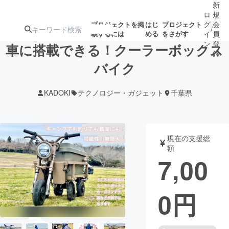
新
ロ
規
グ
会
プロジェクトを掲
はじ
プロジェクト
/
載するには
める
をさがす
イ
員
ン
登
車に搭載できる！クーラーボックス
録
バイク
人気のプロ
注目のリ
注目の新着プロ
募集終了が近いプ
もうすぐ公開
KADOKI
テクノロジー・ガジェット
千葉県
ジェクト
ターン
ジェクト
ロジェクト
されます
アート・写真
音楽
現在の支援総
額
7,00
テクノロジー・ガジェット
ゲーム・サ
0
円
映像・映画
書籍・雑誌
ビジネス・起業
チャレンジ