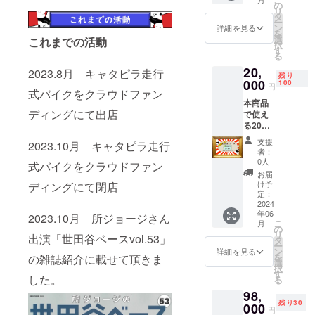
価格
負担し
の
い
リ
145,000
ます。
タ
ー
円
※ご購入
ン
詳細を見る
を
→130,5
する際
選
これまでの活動
択
00円
は氏
す
る
（4,500
名、連
20,
円分お
絡先を
2023.8月 キャタピラ走行
残り
得！）
000
備考欄
100
円
式バイクをクラウドファン
メ
に記入
本商品
ニュー
の上御
ディングにて出店
で使え
10パー
購入下
る20%
セント
さい
オフチ
オフチ
支援
2023.10月 キャタピラ走行
ケット
ケット
者：
をご郵
×1 ※発
0人
式バイクをクラウドファン
送させ
送費は
お届
て頂き
こちら
け予
ディングにて閉店
ます 一
で負担
定：
般販売
2024
させて
年06
予定価
いただ
2023.10月 所ジョージさん
こ
月
格
きます
の
リ
出演「世田谷ベースvol.53」
145,000
※目標金
タ
ー
円
額達成
ン
詳細を見る
を
の雑誌紹介に載せて頂きま
→116,0
の場
選
択
00円
合
す
した。
る
（9,000
10%オ
98,
円分お
フチ
残り30
得！）
000
ケット
円