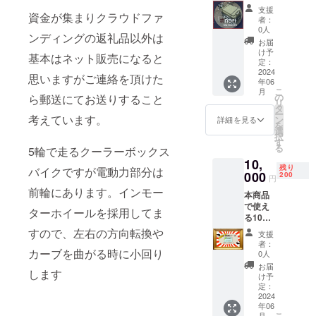
た際に
選択可
確認の
支援
記録を
資金が集まりクラウドファ
能と
上ご購
者：
してお
なって
入下さ
0人
ンディングの返礼品以外は
りまし
ます。
い
お届
たの
※発送費
け予
基本はネット販売になると
で、そ
はこち
定：
の記録
2024
らで負
思いますがご連絡を頂けた
年06
簿と製
担させ
こ
月
作途中
ていた
の
ら郵送にてお送りすること
リ
に撮っ
だきま
タ
ー
た写真
考えています。
す ※購
ン
詳細を見る
を
で記録
入する
選
択
日誌と
際には
す
る
5輪で走るクーラーボックス
製図、
備考欄
10,
製作写
に氏
残り
バイクですが電動力部分は
真など
000
名、連
200
円
を本に
絡先、
前輪にあります。インモー
本商品
してご
メール
で使え
郵送致
もしく
ターホイールを採用してま
る10%
しま
は手紙
オフチ
す。 メ
を選ん
すので、左右の方向転換や
支援
ケット
ニュー
で記入
者：
をご郵
カーブを曲がる時に小回り
記録記
してい
0人
送させ
録図本
ただ
お届
します
て頂き
×1 ※ご
き、ご
け予
ます 。
郵送費
定：
確認の
一般販
2024
用はこ
上ご購
年06
売予定
ちらで
入下さ
こ
月