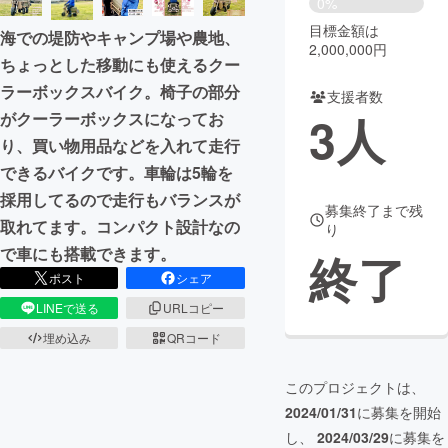
0%
目標金額は
海での堤防やキャンプ場や農地、
まちづくり・地域活性化
2,000,000円
ちょっとした移動にも使えるクー
ラーボックスバイク。椅子の部分
支援者数
CAMPFIRE for Social Good
CAMPFIRE Creation
3
人
がクーラーボックスになってお
CAMPFIREふるさと納税
machi-ya
コミュニティ
り、買い物用品などを入れて走行
できるバイクです。車輪は5輪を
採用してるので走行もバランスが
募集終了まで残
取れてます。コンパクト設計なの
り
で車にも搭載できます。
終了
ポスト
シェア
LINEで送る
URLコピー
埋め込み
QRコード
このプロジェクトは、
2024/01/31
に募集を開始
し、
2024/03/29
に募集を